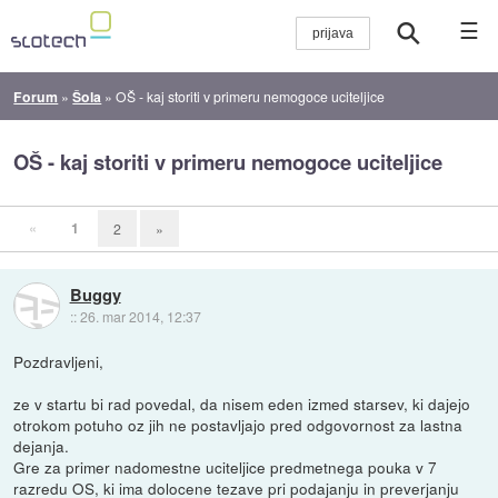
☰
Forum
»
Šola
»
OŠ - kaj storiti v primeru nemogoce uciteljice
OŠ - kaj storiti v primeru nemogoce uciteljice
«
1
2
»
Buggy
::
26. mar 2014, 12:37
Pozdravljeni,
ze v startu bi rad povedal, da nisem eden izmed starsev, ki dajejo
otrokom potuho oz jih ne postavljajo pred odgovornost za lastna
dejanja.
Gre za primer nadomestne uciteljice predmetnega pouka v 7
razredu OS, ki ima dolocene tezave pri podajanju in preverjanju