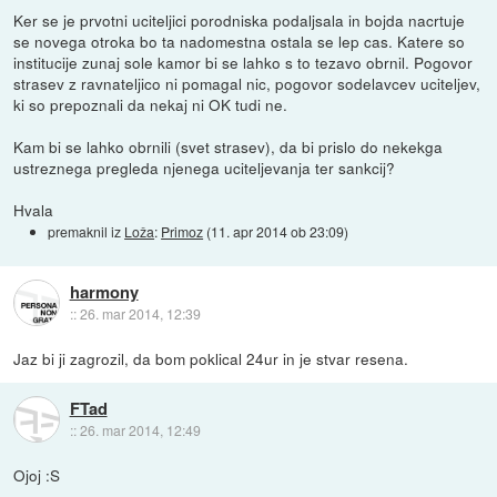
Ker se je prvotni uciteljici porodniska podaljsala in bojda nacrtuje
se novega otroka bo ta nadomestna ostala se lep cas. Katere so
institucije zunaj sole kamor bi se lahko s to tezavo obrnil. Pogovor
strasev z ravnateljico ni pomagal nic, pogovor sodelavcev uciteljev,
ki so prepoznali da nekaj ni OK tudi ne.
Kam bi se lahko obrnili (svet strasev), da bi prislo do nekekga
ustreznega pregleda njenega uciteljevanja ter sankcij?
Hvala
premaknil iz
Loža
:
Primoz
(
11. apr 2014 ob 23:09
)
harmony
::
26. mar 2014, 12:39
Jaz bi ji zagrozil, da bom poklical 24ur in je stvar resena.
FTad
::
26. mar 2014, 12:49
Ojoj :S