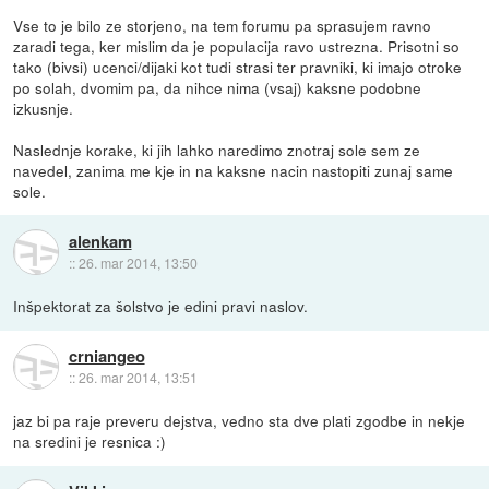
Vse to je bilo ze storjeno, na tem forumu pa sprasujem ravno
zaradi tega, ker mislim da je populacija ravo ustrezna. Prisotni so
tako (bivsi) ucenci/dijaki kot tudi strasi ter pravniki, ki imajo otroke
po solah, dvomim pa, da nihce nima (vsaj) kaksne podobne
izkusnje.
Naslednje korake, ki jih lahko naredimo znotraj sole sem ze
navedel, zanima me kje in na kaksne nacin nastopiti zunaj same
sole.
alenkam
::
26. mar 2014, 13:50
Inšpektorat za šolstvo je edini pravi naslov.
crniangeo
::
26. mar 2014, 13:51
jaz bi pa raje preveru dejstva, vedno sta dve plati zgodbe in nekje
na sredini je resnica :)