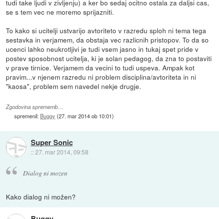
tudi take ljudi v zivljenju) a ker bo sedaj ocitno ostala za daljsi cas,
se s tem vec ne moremo sprijazniti.
To kako si ucitelji ustvarijo avtoriteto v razredu sploh ni tema tega
sestavka in verjamem, da obstaja vec razlicnih pristopov. To da so
ucenci lahko neukrotljivi je tudi vsem jasno in tukaj spet pride v
postev sposobnost ucitelja, ki je solan pedagog, da zna to postaviti
v prave tirnice. Verjamem da vecini to tudi uspeva. Ampak kot
pravim...v njenem razredu ni problem disciplina/avtoriteta in ni
"kaosa", problem sem navedel nekje drugje.
Zgodovina sprememb…
spremenil:
Buggy
(
27. mar 2014 ob 10:01
)
Super Sonic
::
27. mar 2014, 09:58
Dialog ni mozen
Kako dialog ni možen?
Buggy