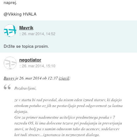
naprej.
@Vikking HVALA
Mavrik
::
26. mar 2014, 14:52
Držite se topica prosim.
negotiator
::
26. mar 2014, 15:10
Buggy
je
26. mar 2014 ob 12:37
izjavil
:
Pozdravljeni,
ze v startu bi rad povedal, da nisem eden izmed starsev, ki dajejo
otrokom potuho oz jih ne postavljajo pred odgovornost za lastna
dejanja.
Gre za primer nadomestne uciteljice predmetnega pouka v 7
razredu OS, ki ima dolocene tezave pri podajanju in preverjanju
snovi, se bolj pa s samim odnosom tako do ucencev, sodelavcev
kot tudi strasev....ignoranca in nezmoznost dialoga.