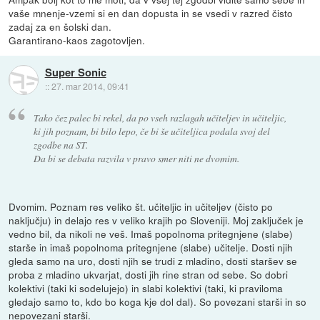
vaše mnenje-vzemi si en dan dopusta in se vsedi v razred čisto
zadaj za en šolski dan.
Garantirano-kaos zagotovljen.
Super Sonic
::
27. mar 2014, 09:41
Tako čez palec bi rekel, da po vseh razlagah učiteljev in učiteljic,
ki jih poznam, bi bilo lepo, če bi še učiteljica podala svoj del
zgodbe na ST.
Da bi se debata razvila v pravo smer niti ne dvomim.
Dvomim. Poznam res veliko št. učiteljic in učiteljev (čisto po
naključju) in delajo res v veliko krajih po Sloveniji. Moj zaključek je
vedno bil, da nikoli ne veš. Imaš popolnoma pritegnjene (slabe)
starše in imaš popolnoma pritegnjene (slabe) učitelje. Dosti njih
gleda samo na uro, dosti njih se trudi z mladino, dosti staršev se
proba z mladino ukvarjat, dosti jih rine stran od sebe. So dobri
kolektivi (taki ki sodelujejo) in slabi kolektivi (taki, ki praviloma
gledajo samo to, kdo bo koga kje dol dal). So povezani starši in so
nepovezani starši.