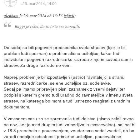
::
26. mar 2014, 14:00
alenkam
je
26. mar 2014 ob 13:53
izjavil
:
Buggi je rekel, da so to že vse naredili.
Do sedaj so bili pogovori predsednika sveta strasev (kjer je bil
problem tudi spoznan) s problematicno uciteljico, kakor tudi
individulani pogovori razrednicarke razreda z njo in seveda samih
strasev. Za druge razrede ne vem.
Naprej, problem je bil izpostavljen (ustno) ravntalejici s strani,
strasev, razrednicarke, se ene uciteljice oz. sodelavke.
Sedaj pa imamo pripravljen pisni zaznamek z vsemi dejstvi ter
podpisi s katerim gremo tudi uradno do ravnateljice v imenu sveta
strasev, na katerega bo morala tudi ustrezno reagirati z uradnim
dokumentom.
V vmesnem casu so se spremenila tudi dejstva (nismo zeleli ravno
na noz, ker je med drugim tudi zamerljiva in mascevalna), saj naj bi
z 18.3 prenehala s poucevanjem, vendar smo sedaj zvedeli, da bo
zaradi nadaljne odsotnosti primarne uciteljice, poucevala se