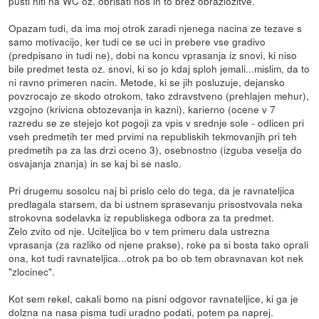
pusti niti na WC oz. obrisati nos in to brez obrazlozitve.
Opazam tudi, da ima moj otrok zaradi njenega nacina ze tezave s
samo motivacijo, ker tudi ce se uci in prebere vse gradivo
(predpisano in tudi ne), dobi na koncu vprasanja iz snovi, ki niso
bile predmet testa oz. snovi, ki so jo kdaj sploh jemali...mislim, da to
ni ravno primeren nacin. Metode, ki se jih posluzuje, dejansko
povzrocajo ze skodo otrokom, tako zdravstveno (prehlajen mehur),
vzgojno (krivicna obtozevanja in kazni), karierno (ocene v 7
razredu se ze stejejo kot pogoji za vpis v srednje sole - odlicen pri
vseh predmetih ter med prvimi na republiskih tekmovanjih pri teh
predmetih pa za las drzi oceno 3), osebnostno (izguba veselja do
osvajanja znanja) in se kaj bi se naslo.
Pri drugemu sosolcu naj bi prislo celo do tega, da je ravnateljica
predlagala starsem, da bi ustnem sprasevanju prisostvovala neka
strokovna sodelavka iz republiskega odbora za ta predmet.
Zelo zvito od nje. Uciteljica bo v tem primeru dala ustrezna
vprasanja (za razliko od njene prakse), roke pa si bosta tako oprali
ona, kot tudi ravnateljica...otrok pa bo ob tem obravnavan kot nek
"zlocinec".
Kot sem rekel, cakali bomo na pisni odgovor ravnateljice, ki ga je
dolzna na nasa pisma tudi uradno podati, potem pa naprej.