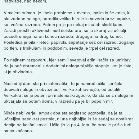
nadvlade, nad nekom.
V mojem primeru je imela probleme z dvema, mojim in še enim, ki
sta zadane naloge, naredila veliko hitreje in seveda brez napake,
kot večina razreda. Potem pa je po nekaj minutah sledil kaos.
Zaradi prostih aktivnosti med šolsko uro, so ju skoraj vsi učitelji
posedli enega na en konec razreda, drugega na drug konec.
Posledica je bila - leteči papirčki, šepetanje čez cel razred, žoganje
po tleh, s frnikulami in podobnim, seveda je trpel cel razred.
Po najinem razgovoru, kjer sem ji svetoval edini način za umiritev,
da ju pač obremeni z dodatnimi nalogami višje stopnje, kot je tista,
ki jo obvladata.
Naslednji dan, sta pri matematiki - to je namreč učila - pričela
dobivati naloge in obveznosti, veliko zahtevnejše, od ostalih.
Velikokrat se je potem pri matematiki zgodilo, da sta se z nalogami
ukvarjala še potem doma, v razredu pa je bil popoln mir.
Nihče nebi verjel, ampak oba sta soglasno ugotovila, da je ta
učiteljica naenkrat postala, njuna najboljša in še sedaj se dostikrat
dobijo na kakšni kavici. Učila jih je pa 4. leta, če prav je prišla tudi
samo začasno.