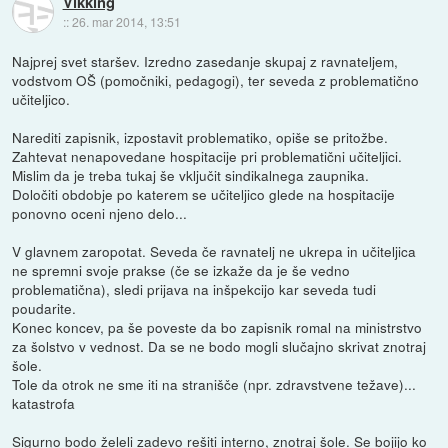
Vikking
::
26. mar 2014, 13:51
Najprej svet staršev. Izredno zasedanje skupaj z ravnateljem,
vodstvom OŠ (pomočniki, pedagogi), ter seveda z problematično
učiteljico.
Narediti zapisnik, izpostavit problematiko, opiše se pritožbe.
Zahtevat nenapovedane hospitacije pri problematični učiteljici.
Mislim da je treba tukaj še vključit sindikalnega zaupnika.
Določiti obdobje po katerem se učiteljico glede na hospitacije
ponovno oceni njeno delo...
V glavnem zaropotat. Seveda če ravnatelj ne ukrepa in učiteljica
ne spremni svoje prakse (če se izkaže da je še vedno
problematična), sledi prijava na inšpekcijo kar seveda tudi
poudarite.
Konec koncev, pa še poveste da bo zapisnik romal na ministrstvo
za šolstvo v vednost. Da se ne bodo mogli slučajno skrivat znotraj
šole.
Tole da otrok ne sme iti na stranišče (npr. zdravstvene težave)...
katastrofa
Sigurno bodo želeli zadevo rešiti interno, znotraj šole. Se bojijo ko