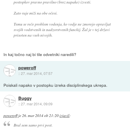
postopkov pravno pravilno (brez napake) izvesti.
Zato raje miži na obe očesi.
Temu se reče problem vodenja, ko vodje ne zmorejo opravljat
svojih vodstvenih in nadzorstvenih funckij. Žal je v tej državi
prisoten na vseh nivojih.
In kaj točno naj bi tile odvetniki naredili?
poweroff
::
27. mar 2014, 07:57
Poiskali napako v postopku izreka disciplinskega ukrepa.
Buggy
::
27. mar 2014, 09:09
poweroff
je
26. mar 2014 ob 21:20
izjavil
:
Bral sem samo prvi post.