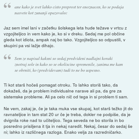
ane kako je svet lahko cisto preprost ter enoznacen, ko se podaja
nasvete kot zunanji opazovalec
Jaz sem imel lani v začetku šolskega leta hude težave v vrtcu z
vzgojiteljico in vem kako je, ko si v dreku. Sedaj me pol občine
gleda kot idiota, ampak naj bo tako. Vzgojiteljico so odpustili, v
skupini pa vsi lažje dihajo.
Sem ze napisal kaksni so sedaj predvideni nadlajni koraki
znotraj sole in kako so se okoliscine spremenile, zanima me kam
se obrniti, ko (predvidevam) tudi to ne bo uspesno.
Ti kot starš hočeš pomagat otroku. To lahko storiš tako, da
dokažeš, da je problem individualne narave ali pa, da gre za
sistemske probleme. Ali pa celo nič od tega in si problem ti sam.
Ne vem, zakaj je, če je taka muka vse skupaj, kot starš težko jit do
ravnateljice in tam stat 20 ur če je treba, dokler ne podpiše, da je
dvignila roke nad to učiteljico. Tega seveda ne bo storila in bo
posredno prisiljena it tja in nekaj naredit. Nekaj, česar do sedaj še
ni; lahko iz različnega razloga. Enako velja za razredničarko.