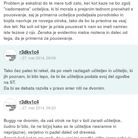
Problem je eskaliral do te mere tudi zato, ker kot kaze ne bo zgolj
"nadomestna" uciteljica, ki bi morala s prejsnim tednom prenehati s
poucevanje, saj je primarna uciteljica podaljsala porodnisko in
bojda nacrtuje ze novega otroka, tako da bo ta prisotna se vsaj
dve leti. Na soli od kjer je prisla poucevat k nam so imeli namrec
iste tezave z njo. Zenska je evidentno malce motena in dalec od
tega, da je primerna za poucevanje.
r3dkv1c4
::
27. mar 2014, 09:09
Tako čez palec bi rekel, da po vseh razlagah učiteljev in učiteljic, ki
jih poznam, bi bilo lepo, če bi še učiteljica podala svoj del zgodbe
na ST.
Da bi se debata razvila v pravo smer niti ne dvomim.
r3dkv1c4
::
27. mar 2014, 09:20
Buggy ne dvomim, da vaš otrok ne trpi v šoli zaradi učiteljice,
čudno bi bilo, če ne bi(joj kako so te učiteljice nesramne in
neprijazne), verjetno ni padel daleč od drevesa.
Ampak bolj kot to me moti, da v vsej tej zgodbi vidite samo sebe in