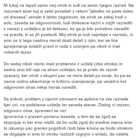
Ni tukaj na tapeti samo moj otrok in tudi na semo njegov razred. Ne
razumem sicer kaj si zelel povedati z rekom "jabolko ne pade dalec
od drevesa" vendar ti lahko zagotovim, da otrok ve zakaj hodi v
solo, zaveda se odgovornosti, tudi dolecene kazni v nizjih razredih
v navezi z uciteljico je bil delezen, ko ga je bilo potrebno navaditi
na pravila, ki so jih postavili. Moj otrok je tudi najmlajsi v razredu, in
smo ze iz tega naslova morali dosti delati z njim, kar se tice
sprejemanja solskih pravil in reda z ucenjem pa nikoli ni imel
nobenih tezav.
Do sedaj nikoli nismo imeli problemov z ucitelji (oba otroka) in
vedno smo bili raje na strani uciteljev, ko je prislo do raznih
opazanj, ker otrok v skupini pac ne more delati po svoje, ko pa se
zacne ocitno sikaniranje in kriticno ocenjevanje, pa verjetno kot
odgovoren stras nekaj moras narediti.
Se enkrat, problem z njenim odnosom se aplicira na vse razrede
kjer uci, na sodelavce ucitelje ter seveda starse. Dialog ni mozen,
odgovorv nima, spremeni se nic!
Ignoranca v pravem pomenu besede, s tem da se zgolj se
stopnjuje in ker smo mislili, da bo ucila zgolj do sredine marca smo
to izkusnjo pac grenko pogoltnili (tudi take krivice se bodo otrokom
se dogajale in smo to otroku razlozili vzgojno v smislu, da naletis