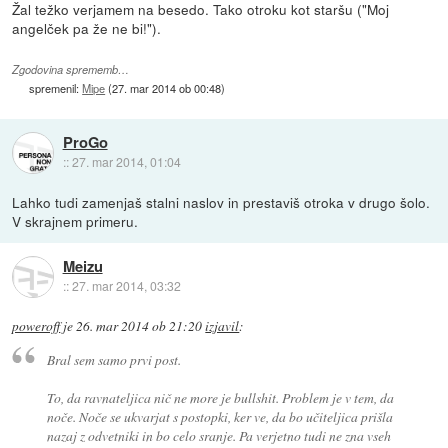
Žal težko verjamem na besedo. Tako otroku kot staršu ("Moj
angelček pa že ne bi!").
Zgodovina sprememb…
spremenil:
Mipe
(
27. mar 2014 ob 00:48
)
ProGo
::
27. mar 2014, 01:04
Lahko tudi zamenjaš stalni naslov in prestaviš otroka v drugo šolo.
V skrajnem primeru.
Meizu
::
27. mar 2014, 03:32
poweroff
je
26. mar 2014 ob 21:20
izjavil
:
Bral sem samo prvi post.
To, da ravnateljica nič ne more je bullshit. Problem je v tem, da
noče. Noče se ukvarjat s postopki, ker ve, da bo učiteljica prišla
nazaj z odvetniki in bo celo sranje. Pa verjetno tudi ne zna vseh