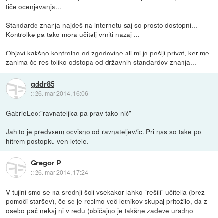
tiče ocenjevanja...
Standarde znanja najdeš na internetu saj so prosto dostopni...
Kontrolke pa tako mora učitelj vrniti nazaj ...
Objavi kakšno kontrolno od zgodovine ali mi jo pošlji privat, ker me
zanima če res toliko odstopa od državnih standardov znanja...
gddr85
::
26. mar 2014, 16:06
GabrieLeo:"ravnateljica pa prav tako nič"
Jah to je predvsem odvisno od ravnateljev/ic. Pri nas so take po
hitrem postopku ven letele.
Gregor P
::
26. mar 2014, 17:24
V tujini smo se na srednji šoli vsekakor lahko "rešili" učitelja (brez
pomoči staršev), če se je recimo več letnikov skupaj pritožilo, da z
osebo pač nekaj ni v redu (običajno je takšne zadeve uradno