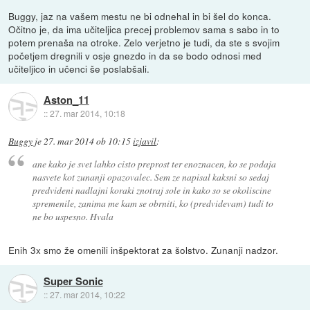
Buggy, jaz na vašem mestu ne bi odnehal in bi šel do konca.
Očitno je, da ima učiteljica precej problemov sama s sabo in to
potem prenaša na otroke. Zelo verjetno je tudi, da ste s svojim
početjem dregnili v osje gnezdo in da se bodo odnosi med
učiteljico in učenci še poslabšali.
Aston_11
::
27. mar 2014, 10:18
Buggy
je
27. mar 2014 ob 10:15
izjavil
:
ane kako je svet lahko cisto preprost ter enoznacen, ko se podaja
nasvete kot zunanji opazovalec. Sem ze napisal kaksni so sedaj
predvideni nadlajni koraki znotraj sole in kako so se okoliscine
spremenile, zanima me kam se obrniti, ko (predvidevam) tudi to
ne bo uspesno. Hvala
Enih 3x smo že omenili inšpektorat za šolstvo. Zunanji nadzor.
Super Sonic
::
27. mar 2014, 10:22