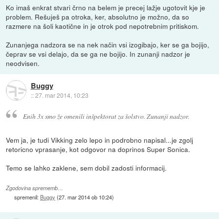
Ko imaš enkrat stvari črno na belem je precej lažje ugotovit kje je
problem. Rešuješ pa otroka, ker, absolutno je možno, da so
razmere na šoli kaotične in je otrok pod nepotrebnim pritiskom.
Zunanjega nadzora se na nek način vsi izogibajo, ker se ga bojijo,
čeprav se vsi delajo, da se ga ne bojijo. In zunanji nadzor je
neodvisen.
Buggy
::
27. mar 2014, 10:23
Enih 3x smo že omenili inšpektorat za šolstvo. Zunanji nadzor.
Vem ja, je tudi Vikking zelo lepo in podrobno napisal...je zgolj
retoricno vprasanje, kot odgovor na doprinos Super Sonica.
Temo se lahko zaklene, sem dobil zadosti informacij.
Zgodovina sprememb…
spremenil:
Buggy
(
27. mar 2014 ob 10:24
)