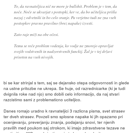
To, da ravnateljica nič ne more je bullshit. Problem je v tem, da
noče. Noče se ukvarjat s postopki, ker ve, da bo učiteljica prišla
nazaj z odvetniki in bo celo sranje. Pa verjetno tudi ne zna vseh
postopkov pravno pravilno (brez napake) izvesti.
Zato raje miži na obe očesi.
Temu se reče problem vodenja, ko vodje ne zmorejo opravljat
svojih vodstvenih in nadzorstvenih funckij. Žal je v tej državi
prisoten na vseh nivojih.
bi se kar strinjal s tem, saj se dejansko otepa odgovornosti in glede
na ustne pritozbe ne ukrepa. Se huje, od razrednicarke (ki je tudi
dvignila roke nad njo) smo dobili celo informacijo, da naj stvari
razcistimo sami z problematicno uciteljico.
Danes romajo uradno k ravnateljici 3 razlicna pisma, svet strasev
ter dveh strasev. Povzeli smo splosne napake ki jih opazamo pri
ocenjevanju, preverjanju znanja, podajanju snovi, ter njenih
pravilih med poukom saj otrokom, ki imajo zdravstvene tezave ne