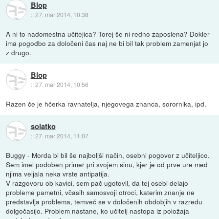
Blop
::
27. mar 2014, 10:38
A ni to nadomestna učitejica? Torej še ni redno zaposlena? Dokler
ima pogodbo za določeni čas naj ne bi bil tak problem zamenjat jo
z drugo.
Blop
::
27. mar 2014, 10:56
Razen če je hčerka ravnatelja, njegovega znanca, sorornika, ipd.
solatko
::
27. mar 2014, 11:07
Buggy - Morda bi bil še najboljši način, osebni pogovor z učiteljico.
Sem imel podoben primer pri svojem sinu, kjer je od prve ure med
njima veljala neka vrste antipatija.
V razgovoru ob kavici, sem pač ugotovil, da tej osebi delajo
probleme pametni, včasih samosvoji otroci, katerim znanje ne
predstavlja problema, temveč se v določenih obdobjih v razredu
dolgočasijo. Problem nastane, ko učitelj nastopa iz položaja