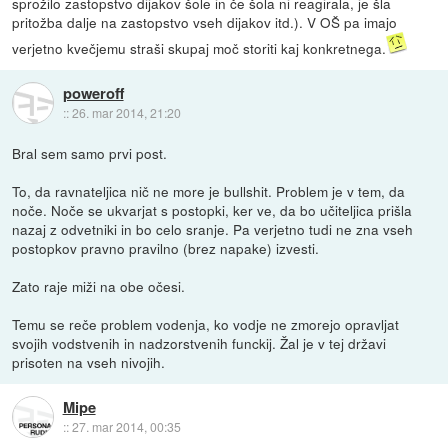
sprožilo zastopstvo dijakov šole in če šola ni reagirala, je šla
pritožba dalje na zastopstvo vseh dijakov itd.). V OŠ pa imajo
verjetno kvečjemu straši skupaj moč storiti kaj konkretnega.
poweroff
::
26. mar 2014, 21:20
Bral sem samo prvi post.
To, da ravnateljica nič ne more je bullshit. Problem je v tem, da
noče. Noče se ukvarjat s postopki, ker ve, da bo učiteljica prišla
nazaj z odvetniki in bo celo sranje. Pa verjetno tudi ne zna vseh
postopkov pravno pravilno (brez napake) izvesti.
Zato raje miži na obe očesi.
Temu se reče problem vodenja, ko vodje ne zmorejo opravljat
svojih vodstvenih in nadzorstvenih funckij. Žal je v tej državi
prisoten na vseh nivojih.
Mipe
::
27. mar 2014, 00:35