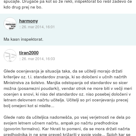
spucajte. Drugače pa kot so že rekli, inšpektorat bo rešil zadevo če
kdo drug prej ne bo.
harmony
::
26. mar 2014, 16:01
Ma kasn inspektorat.
tiran2000
::
26. mar 2014, 16:03
Glede ocenjevanja je situacija taka, da se učitelji morajo držati
kriterijev oz. t.i. standardov znanja, ki so določeni v učnih načrtih
Ministrstva za šolstvo. Manjša odstopanja od standardov so sicer
možna (posamezni poudarki), vendar otrok ne more biti v večji meri
ocenjen s snovi, ki niso del standardov oz. niso posebej določeni v
letnem delovnem načrtu učitelja. Učitelji so pri ocenjevanju precej
bolj omejeni kot si mislite...
Glede nato da učiteljica nadomešča, po vsej verjetnosti ne dela po
svojem letnem učnem načrtu, ampak po načrtu predhodnice
(govorim formalno). Kar hkrati to pomeni, da se mora držati načrta
predhodnika in ne sme preveč križariti v svoje vode... Sploh kar se