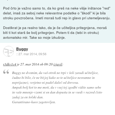
Pod črto je važno samo to, da ko greš na neke višje inštance "red"
delat, imaš za seboj neke relevantne podatke o "škodi" ki je bila
otroku povzročena. Imeti moraš tudi rep in glavo pri utemeljevanju.
Dostikrat je pa realno tako, da je če učiteljica pritegnjena, moraš
biti ti kot starš še bolj pritegnjen. Potem ti da (tebi in otroku)
avtomatsko mir. Take so moje izkušnje.
Buggy
::
27. mar 2014, 09:56
r3dkv1c4
je
27. mar 2014 ob 09:20
izjavil
:
Buggy ne dvomim, da vaš otrok ne trpi v šoli zaradi učiteljice,
čudno bi bilo, če ne bi(joj kako so te učiteljice nesramne in
neprijazne), verjetno ni padel daleč od drevesa.
Ampak bolj kot to me moti, da v vsej tej zgodbi vidite samo sebe
in vaše mnenje-vzemi si en dan dopusta in se vsedi v razred čisto
zadaj za en šolski dan.
Garantirano-kaos zagotovljen.