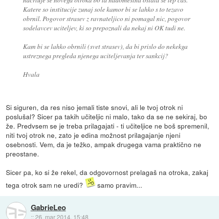
Katere so institucije zunaj sole kamor bi se lahko s to tezavo
obrnil. Pogovor strasev z ravnateljico ni pomagal nic, pogovor
sodelavcev uciteljev, ki so prepoznali da nekaj ni OK tudi ne.
Kam bi se lahko obrnili (svet strasev), da bi prislo do nekekga
ustreznega pregleda njenega uciteljevanja ter sankcij?
Hvala
Si siguren, da res niso jemali tiste snovi, ali le tvoj otrok ni
poslušal? Sicer pa takih učiteljic ni malo, tako da se ne sekiraj, bo
že. Predvsem se je treba prilagajati - ti učiteljice ne boš spremenil,
niti tvoj otrok ne, zato je edina možnost prilagajanje njeni
osebnosti. Vem, da je težko, ampak drugega vama praktično ne
preostane.
Sicer pa, ko si že rekel, da odgovornost prelagaš na otroka, zakaj
tega otrok sam ne uredi?
samo pravim...
GabrieLeo
::
26. mar 2014, 15:48