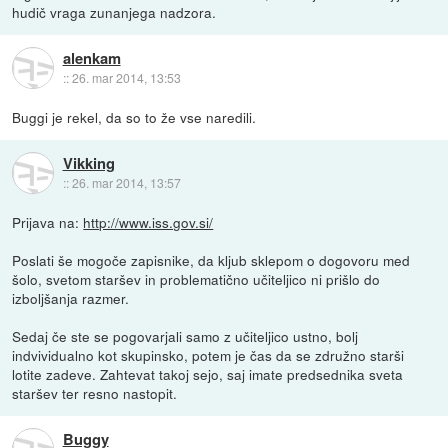
hudič vraga zunanjega nadzora.
alenkam
::
26. mar 2014, 13:53
Buggi je rekel, da so to že vse naredili.
Vikking
::
26. mar 2014, 13:57
Prijava na:
http://www.iss.gov.si/
Poslati še mogoče zapisnike, da kljub sklepom o dogovoru med
šolo, svetom staršev in problematično učiteljico ni prišlo do
izboljšanja razmer.
Sedaj če ste se pogovarjali samo z učiteljico ustno, bolj
indvividualno kot skupinsko, potem je čas da se združno starši
lotite zadeve. Zahtevat takoj sejo, saj imate predsednika sveta
staršev ter resno nastopit.
Buggy