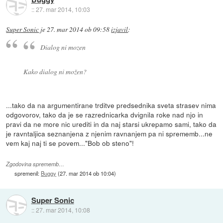
::
27. mar 2014, 10:03
Super Sonic
je
27. mar 2014 ob 09:58
izjavil
:
Dialog ni mozen
Kako dialog ni možen?
...tako da na argumentirane trditve predsednika sveta strasev nima
odgovorov, tako da je se razrednicarka dvignila roke nad njo in
pravi da ne more nic urediti in da naj starsi ukrepamo sami, tako da
je ravntaljica seznanjena z njenim ravnanjem pa ni sprememb...ne
vem kaj naj ti se povem..."Bob ob steno"!
Zgodovina sprememb…
spremenil:
Buggy
(
27. mar 2014 ob 10:04
)
Super Sonic
::
27. mar 2014, 10:08