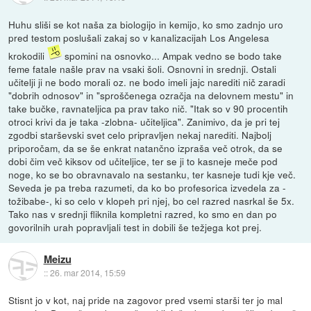
Huhu sliši se kot naša za biologijo in kemijo, ko smo zadnjo uro
pred testom poslušali zakaj so v kanalizacijah Los Angelesa
krokodili
spomini na osnovko... Ampak vedno se bodo take
feme fatale našle prav na vsaki šoli. Osnovni in srednji. Ostali
učitelji ji ne bodo morali oz. ne bodo imeli jajc narediti nič zaradi
"dobrih odnosov" in "sproščenega ozračja na delovnem mestu" in
take bučke, ravnateljica pa prav tako nič. "Itak so v 90 procentih
otroci krivi da je taka -zlobna- učiteljica". Zanimivo, da je pri tej
zgodbi starševski svet celo pripravljen nekaj narediti. Najbolj
priporočam, da se še enkrat natančno izpraša več otrok, da se
dobi čim več kiksov od učiteljice, ter se ji to kasneje meče pod
noge, ko se bo obravnavalo na sestanku, ter kasneje tudi kje več.
Seveda je pa treba razumeti, da ko bo profesorica izvedela za -
tožibabe-, ki so celo v klopeh pri njej, bo cel razred nasrkal še 5x.
Tako nas v srednji fliknila kompletni razred, ko smo en dan po
govorilnih urah popravljali test in dobili še težjega kot prej.
Meizu
::
26. mar 2014, 15:59
Stisnt jo v kot, naj pride na zagovor pred vsemi starši ter jo mal