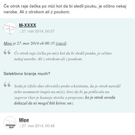
Če otrok raje čečka po mizi kot da bi sledil pouku, je očitno nekaj
narobe. Ali z otrokom ali z poukom.
M-XXXX
::
27. mar 2014, 00:37
Mipe
je
27. mar 2014 ob 00:35
izjavil
:
Če otrok raje čečka po mizi kot da bi sledil pouku, je očitno
nekaj narobe. Ali z otrokom ali z poukom.
Selektivno branje much?
Sodu je izbilo dno obvestilo preko eAsistenta, da je otrok naredil
neko neumnost (napis na mizi), brez da bi ga poklicala na
zagovor (kar je kasneje storila a prepozno,
ko je otrok seveda
dokazal da ni mogel biti krivec on
).
Mipe
::
27. mar 2014, 00:48