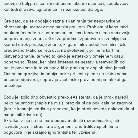
snovi, se bolj pa s samim odnosom tako do ucencev, sodelavcev
kot tudi strasev....ignoranca in nezmoznost dialoga.
Gre zato, da se dogajajo razna sikaniranja ter neupravicena
obtozevanja ucencev med samim poukom. Problem ni kaos med
poukom (avtoriteto z ustrahovanjem ima) temvec njena samovolja
pri preverjanju znanja. Gre za predmet zgodovine in zemljepisa ,
kjer od otrok pricakuje znanje, ki ga ni niti v ucbenikih niti ni bilo
predavano (kako se reci ovci na skotskem), pri nemi karti ni
bistveno znanje, temvec to kako je estetsko v omejenem casu
pobarvano. Teste, ker nima interesa ne sestavlja temvec jih od
nekje povzame in to za snov, ki jo pravzaprav sploh niso jemali.
Ocene so grozljive in odbija tocke pri testu glede na izbiro same
besede odgovora, ceprav je vsebinsko pravilen ni pa tak kot ga
pricakuje.
Sodu je izbilo dno obvestilo preko eAsistenta, da je otrok naredil
neko neumnost (napis na mizi), brez da bi ga poklicala na zagovor
(kar je kasneje storila a prepozno, ko je otrok seveda dokazal da ni
mogel biti krivec on).
Skratka, z njo se ne more pogovarjati niti razrednicarka, niti
ravnateljica niti strasi...na argumentirano trditev sploh nima
odgovora in je skrajno ignorantska ter vzvisena.