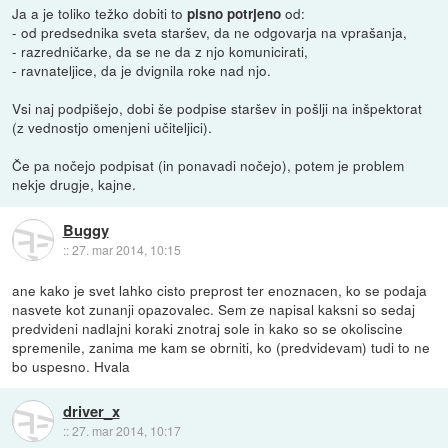
Ja a je toliko težko dobiti to
od:
pisno potrjeno
- od predsednika sveta staršev, da ne odgovarja na vprašanja,
- razredničarke, da se ne da z njo komunicirati,
- ravnateljice, da je dvignila roke nad njo.
Vsi naj podpišejo, dobi še podpise staršev in pošlji na inšpektorat
(z vednostjo omenjeni učiteljici).
Če pa nočejo podpisat (in ponavadi nočejo), potem je problem
nekje drugje, kajne.
Buggy
::
27. mar 2014, 10:15
ane kako je svet lahko cisto preprost ter enoznacen, ko se podaja
nasvete kot zunanji opazovalec. Sem ze napisal kaksni so sedaj
predvideni nadlajni koraki znotraj sole in kako so se okoliscine
spremenile, zanima me kam se obrniti, ko (predvidevam) tudi to ne
bo uspesno. Hvala
driver_x
::
27. mar 2014, 10:17