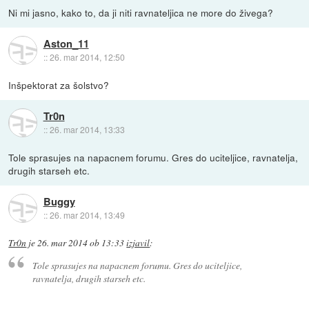
Ni mi jasno, kako to, da ji niti ravnateljica ne more do živega?
Aston_11
::
26. mar 2014, 12:50
Inšpektorat za šolstvo?
Tr0n
::
26. mar 2014, 13:33
Tole sprasujes na napacnem forumu. Gres do uciteljice, ravnatelja,
drugih starseh etc.
Buggy
::
26. mar 2014, 13:49
Tr0n
je
26. mar 2014 ob 13:33
izjavil
:
Tole sprasujes na napacnem forumu. Gres do uciteljice,
ravnatelja, drugih starseh etc.