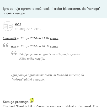
Igra ponuja ogromno možnosti, ni treba bit sorcerer, da "nekoga"
ubiješ z magijo.
oo7
::
1. maj 2014, 01:19
todman74
je
30. apr 2014 ob 23:01
izjavil
:
oo7
je
30. apr 2014 ob 20:32
izjavil
:
Zdaj pa je tam na gradu pa piše, da je njegova
šibka točka magija.
Igra ponuja ogromno možnosti, ni treba bit sorcerer, da
"nekoga" ubiješ z magijo.
Sem ga premagal
The last Giant je bil počasen in sem ga z lahkoto premagal. The