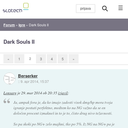
☰
Forum
»
Igre
»
Dark Souls II
Dark Souls II
2
«
1
3
4
5
»
Berserker
::
9. apr 2014, 15:37
Lonsarg
je
29. mar 2014 ob 20:35
izjavil
:
Ja, ampak fora je, da ko imajo zadosti visok dmg/hp mora tvoja
igranje postati perfektno, medtem ko na NG važno da se en
določen procent izmakneš in to je to, čisto drug nivo težavnosti.
So pa skoki po NG+ zelo majhni, tko po 5%. Iz NG na NG+ pa je