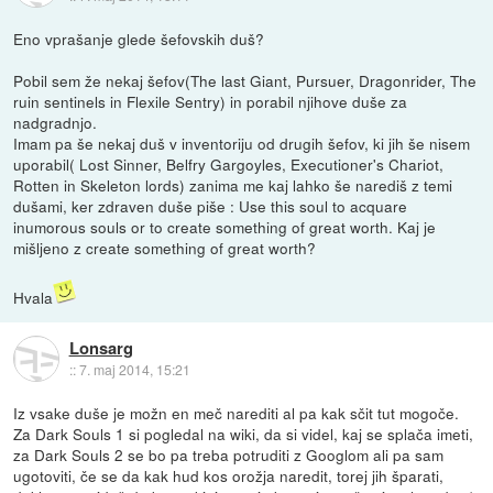
Eno vprašanje glede šefovskih duš?
Pobil sem že nekaj šefov(The last Giant, Pursuer, Dragonrider, The
ruin sentinels in Flexile Sentry) in porabil njihove duše za
nadgradnjo.
Imam pa še nekaj duš v inventoriju od drugih šefov, ki jih še nisem
uporabil( Lost Sinner, Belfry Gargoyles, Executioner's Chariot,
Rotten in Skeleton lords) zanima me kaj lahko še narediš z temi
dušami, ker zdraven duše piše : Use this soul to acquare
inumorous souls or to create something of great worth. Kaj je
mišljeno z create something of great worth?
Hvala
Lonsarg
::
7. maj 2014, 15:21
Iz vsake duše je možn en meč narediti al pa kak sčit tut mogoče.
Za Dark Souls 1 si pogledal na wiki, da si videl, kaj se splača imeti,
za Dark Souls 2 se bo pa treba potruditi z Googlom ali pa sam
ugotoviti, če se da kak hud kos orožja naredit, torej jih šparati,