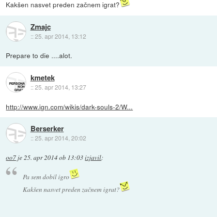
Kakšen nasvet preden začnem igrat?
Zmajc
::
25. apr 2014, 13:12
Prepare to die ....alot.
kmetek
::
25. apr 2014, 13:27
http://www.ign.com/wikis/dark-souls-2/W...
Berserker
::
25. apr 2014, 20:02
oo7
je
25. apr 2014 ob 13:03
izjavil
:
Pa sem dobil igro
Kakšen nasvet preden začnem igrat?