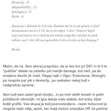
Dexterity : 8
Adaptabitllity : 12
Inteligence : 6
Faith : 6
Imam pa v dobrem še 2 levela. Zanima me če se mi splača zvišati
Attunemenet na level 10, da se mi odpre 1 slot? Namreč kupil
sem soul Arrow in če hočem pri tistem camp fire zmešati ta urok
rabim vsaj 1 slot. Ali naj uporabim ti dva levela za kaj drugega?
Hvala
Mislim, da ne. Sem skoraj prepričan, da je isto kot pri DS1 in bi ti te
"puščiče" delale na začetku pol manjši damage, kot meč, pa še
omejeno število jih imaš. Vlagaj rajši v Vigor, Endurance, Strenght,
pa mogoče par pik v dexterity...pa vsekakor nekaj tudi v
nadgradnjo opreme.
Sem tudi sam začel igrati dvojko...in po treh ubitih bossih in petih
počiščenih območjih, mi igra deluje malo slabše, kot enka, kljub
boljši grafiki. Vse skupaj je bolj poenostavljeno...razen težavnost je
mogoče malo višja, sploh, ker imaš močno zmanjšan HP, če parkrat