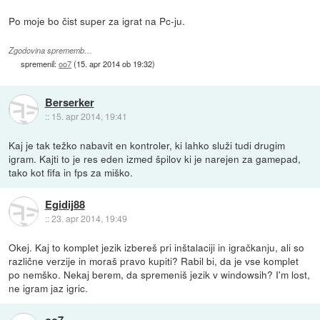
Po moje bo čist super za igrat na Pc-ju.
Zgodovina sprememb…
spremenil:
oo7
(
15. apr 2014 ob 19:32
)
Berserker
::
15. apr 2014, 19:41
Kaj je tak težko nabavit en kontroler, ki lahko služi tudi drugim
igram. Kajti to je res eden izmed špilov ki je narejen za gamepad,
tako kot fifa in fps za miško.
Egidij88
::
23. apr 2014, 19:49
Okej. Kaj to komplet jezik izbereš pri inštalaciji in igračkanju, ali so
različne verzije in moraš pravo kupiti? Rabil bi, da je vse komplet
po nemško. Nekaj berem, da spremeniš jezik v windowsih? I'm lost,
ne igram jaz igric.