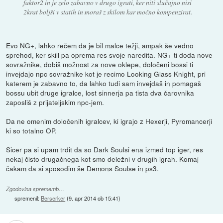
faktor2 in je zelo zabavno v drugo igrati, ker niti slučajno nisi
2krat boljši v statih in moraš z skilom kar močno kompenzirat.
Evo NG+, lahko rečem da je bil malce težji, ampak še vedno
sprehod, ker skill pa oprema res svoje naredita. NG+ ti doda nove
sovražnike, dobiš možnost za nove oklepe, določeni bossi ti
invejdajo npc sovražnike kot je recimo Looking Glass Knight, pri
katerem je zabavno to, da lahko tudi sam invejdaš in pomagaš
bossu ubit druge igralce, lost sinnerja pa tista dva čarovnika
zaposliš z prijateljskim npc-jem.
Da ne omenim določenih igralcev, ki igrajo z Hexerji, Pyromancerji
ki so totalno OP.
Sicer pa si upam trdit da so Dark Soulsi ena izmed top iger, res
nekaj čisto drugačnega kot smo deležni v drugih igrah. Komaj
čakam da si sposodim še Demons Soulse in ps3.
Zgodovina sprememb…
spremenil:
Berserker
(
9. apr 2014 ob 15:41
)