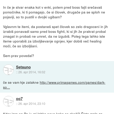
In če je stvar enaka kot v enki, potem pred boss fajti srečavaš
pomočnike, ki ti pomagajo, če si človek, drugače pa se sploh ne
pojaviji, so to pustili v dvojki ugibam?
Vglavnm te itemi, da postaneš spet človek so zelo dragoceni in jih
izrabiš ponavadi samo pred boss fighti, ki si jih že prakrat probal
zmagat in probaš ne umret, da ne izgubiš. Poleg tega lahko iste
iteme uporabiš za izboljševanje ognjev, kjer dobiš več healing
moči, če so izboljšani.
Sem prav povedal?
Setsuno
::
26. apr 2014, 16:02
če se vam kje zatakne
http://www.primagames.com/games/dark-
so...
oo7
::
26. apr 2014, 23:10
Kdor igra na Pc-ju mi lahko pove kako se skoči? Čisto malo za