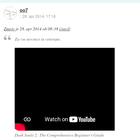
oo7
::
28. apr 2014, 17:18
Zmajc
je
28. apr 2014 ob 08:38
izjavil
:
Za vse novince in veterane.
Dark Souls 2: The Comprehensive Beginner's Guide