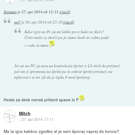
Setsuno
je
27. apr 2014 ob 12:31
izjavil
:
oo7
je
26. apr 2014 ob 23:10
izjavil
:
Kdor igra na Pc-ju mi lahko pove kako se skoči?
Čisto malo za skočit pa je samo dash in vedno pade
v vodo in umre
Jst sm na PC-ju meu na kontrolerju šprint + LS stick da prtisneš
pol sm si spremenu na šprint pa še enkrat šprint prtisneš, na
tipkovnici se mi zdi da je tipka F med šprintop
Hvala za skok moraš pritisnit space in F
Mitch
::
27. apr 2014, 17:11
Ma ta igra kakšno zgodbo al je sam šponaj naprej do konca?