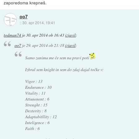
zaporedoma krepneš.
oo7
::
30. apr 2014, 19:41
todman74
je
30. apr 2014 ob 16:43
izjavil
:
oo7
je
29. apr 2014 ob 21:18
izjavil
:
Samo zanima me če sem na pravi poti
Izbral sem knight in sem do zdaj dajal točke v:
Vigor : 13
Endurance : 10
Vitality : 11
Attunenent : 6
Strenght : 15
Dexterity : 8
Adaptabitllity : 12
Inteligence : 6
Faith : 6