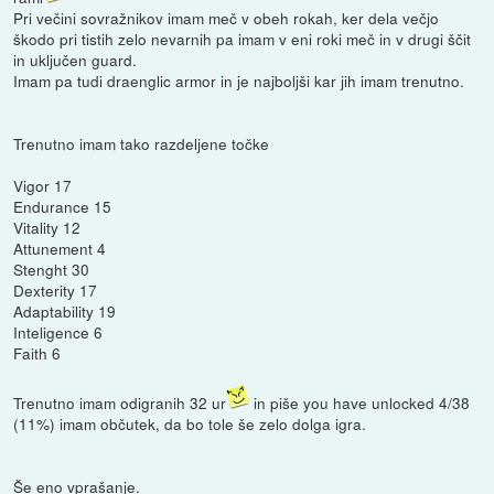
Pri večini sovražnikov imam meč v obeh rokah, ker dela večjo
škodo pri tistih zelo nevarnih pa imam v eni roki meč in v drugi ščit
in uključen guard.
Imam pa tudi draenglic armor in je najboljši kar jih imam trenutno.
Trenutno imam tako razdeljene točke
Vigor 17
Endurance 15
Vitality 12
Attunement 4
Stenght 30
Dexterity 17
Adaptability 19
Inteligence 6
Faith 6
Trenutno imam odigranih 32 ur
in piše you have unlocked 4/38
(11%) imam občutek, da bo tole še zelo dolga igra.
Še eno vprašanje.