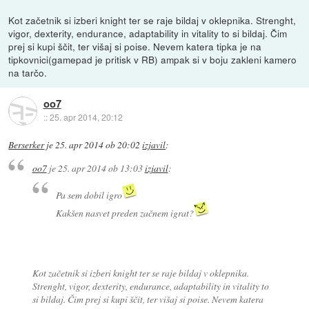
Kot začetnik si izberi knight ter se raje bildaj v oklepnika. Strenght,
vigor, dexterity, endurance, adaptability in vitality to si bildaj. Čim
prej si kupi ščit, ter višaj si poise. Nevem katera tipka je na
tipkovnici(gamepad je pritisk v RB) ampak si v boju zakleni kamero
na tarčo.
oo7
::
25. apr 2014, 20:12
Berserker
je
25. apr 2014 ob 20:02
izjavil
:
oo7
je
25. apr 2014 ob 13:03
izjavil
:
Pa sem dobil igro
Kakšen nasvet preden začnem igrat?
Kot začetnik si izberi knight ter se raje bildaj v oklepnika.
Strenght, vigor, dexterity, endurance, adaptability in vitality to
si bildaj. Čim prej si kupi ščit, ter višaj si poise. Nevem katera