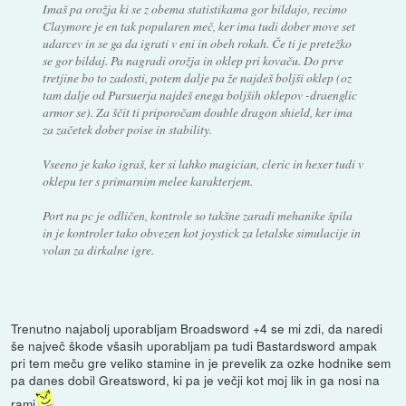
Imaš pa orožja ki se z obema statistikama gor bildajo, recimo
Claymore je en tak popularen meč, ker ima tudi dober move set
udarcev in se ga da igrati v eni in obeh rokah. Če ti je pretežko
se gor bildaj. Pa nagradi orožja in oklep pri kovaču. Do prve
tretjine bo to zadosti, potem dalje pa že najdeš boljši oklep (oz
tam dalje od Pursuerja najdeš enega boljših oklepov -draenglic
armor se). Za ščit ti priporočam double dragon shield, ker ima
za začetek dober poise in stability.
Vseeno je kako igraš, ker si lahko magician, cleric in hexer tudi v
oklepu ter s primarnim melee karakterjem.
Port na pc je odličen, kontrole so takšne zaradi mehanike špila
in je kontroler tako obvezen kot joystick za letalske simulacije in
volan za dirkalne igre.
Trenutno najabolj uporabljam Broadsword +4 se mi zdi, da naredi
še največ škode všasih uporabljam pa tudi Bastardsword ampak
pri tem meču gre veliko stamine in je prevelik za ozke hodnike sem
pa danes dobil Greatsword, ki pa je večji kot moj lik in ga nosi na
rami