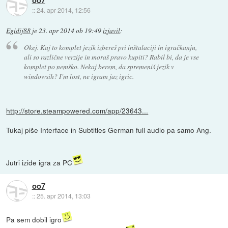
oo7
::
24. apr 2014, 12:56
Egidij88
je
23. apr 2014 ob 19:49
izjavil
:
Okej. Kaj to komplet jezik izbereš pri inštalaciji in igračkanju,
ali so različne verzije in moraš pravo kupiti? Rabil bi, da je vse
komplet po nemško. Nekaj berem, da spremeniš jezik v
windowsih? I'm lost, ne igram jaz igric.
http://store.steampowered.com/app/23643...
Tukaj piše Interface in Subtitles German full audio pa samo Ang.
Jutri izide igra za PC
oo7
::
25. apr 2014, 13:03
Pa sem dobil igro