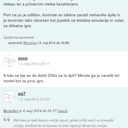
oklepu ter s primarnim melee karakterjem.
Port na pc je odličen, kontrole so takšne zaradi mehanike špila in
je kontroler tako obvezen kot joystick za letalske simulacije in volan
za dirkalne igre.
Zgodovina sprememb…
spremenil:
Berserker
(
4. maj 2014 ob 16:59
)
yoco
::
4. maj 2014, 20:17
A kdo ve kje se da dobit DSfix za ta špil? Menda ga je naredil isti
model kot za prvo igro.
oo7
::
5. maj 2014, 01:02
Berserker
je
4. maj 2014 ob 16:57
izjavil
:
Odvisno je tudi katero orožje igraš, sploh veliki meči so strenght
orožja, medtem ko so katane in tisti rapierji dexterity orožja.