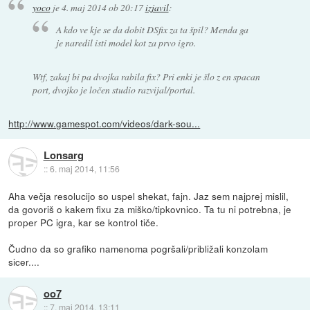
yoco
je
4. maj 2014 ob 20:17
izjavil
:
A kdo ve kje se da dobit DSfix za ta špil? Menda ga
je naredil isti model kot za prvo igro.
Wtf, zakaj bi pa dvojka rabila fix? Pri enki je šlo z en spacan
port, dvojko je ločen studio razvijal/portal.
http://www.gamespot.com/videos/dark-sou...
Lonsarg
::
6. maj 2014, 11:56
Aha večja resolucijo so uspel shekat, fajn. Jaz sem najprej mislil,
da govoriš o kakem fixu za miško/tipkovnico. Ta tu ni potrebna, je
proper PC igra, kar se kontrol tiče.
Čudno da so grafiko namenoma pogršali/približali konzolam
sicer....
oo7
::
7. maj 2014, 13:11