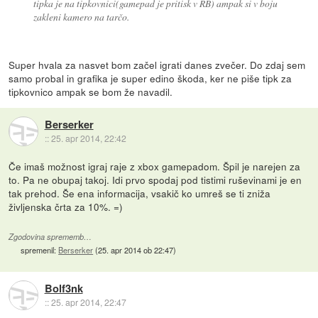
tipka je na tipkovnici(gamepad je pritisk v RB) ampak si v boju
zakleni kamero na tarčo.
Super hvala za nasvet bom začel igrati danes zvečer. Do zdaj sem
samo probal in grafika je super edino škoda, ker ne piše tipk za
tipkovnico ampak se bom že navadil.
Berserker
::
25. apr 2014, 22:42
Če imaš možnost igraj raje z xbox gamepadom. Špil je narejen za
to. Pa ne obupaj takoj. Idi prvo spodaj pod tistimi ruševinami je en
tak prehod. Še ena informacija, vsakič ko umreš se ti zniža
življenska črta za 10%. =)
Zgodovina sprememb…
spremenil:
Berserker
(
25. apr 2014 ob 22:47
)
Bolf3nk
::
25. apr 2014, 22:47