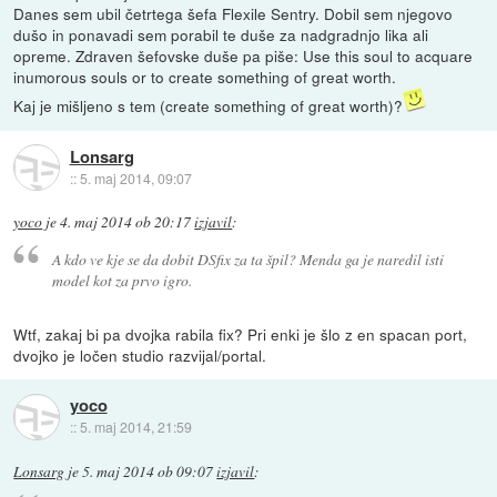
Danes sem ubil četrtega šefa Flexile Sentry. Dobil sem njegovo
dušo in ponavadi sem porabil te duše za nadgradnjo lika ali
opreme. Zdraven šefovske duše pa piše: Use this soul to acquare
inumorous souls or to create something of great worth.
Kaj je mišljeno s tem (create something of great worth)?
Lonsarg
::
5. maj 2014, 09:07
yoco
je
4. maj 2014 ob 20:17
izjavil
:
A kdo ve kje se da dobit DSfix za ta špil? Menda ga je naredil isti
model kot za prvo igro.
Wtf, zakaj bi pa dvojka rabila fix? Pri enki je šlo z en spacan port,
dvojko je ločen studio razvijal/portal.
yoco
::
5. maj 2014, 21:59
Lonsarg
je
5. maj 2014 ob 09:07
izjavil
: