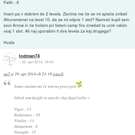
Faith : 6
Imam pa v dobrem še 2 levela. Zanima me če se mi splača zvišati
Attunemenet na level 10, da se mi odpre 1 slot? Namreč kupil sem
soul Arrow in če hočem pri tistem camp fire zmešati ta urok rabim
vsaj 1 slot. Ali naj uporabim ti dva levela za kaj drugega?
Hvala
todman74
::
30. apr 2014, 16:43
oo7
je
29. apr 2014 ob 21:18
izjavil
:
Samo zanima me če sem na pravi poti
Izbral sem knight in sem do zdaj dajal točke v:
Vigor : 13
Endurance : 10
Vitality : 11
Attunenent : 6
Strenght : 15