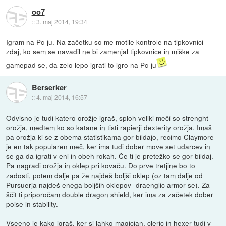
oo7
::
3. maj 2014, 19:34
Igram na Pc-ju. Na začetku so me motile kontrole na tipkovnici
zdaj, ko sem se navadil ne bi zamenjal tipkovnice in miške za
gamepad se, da zelo lepo igrati to igro na Pc-ju
Berserker
::
4. maj 2014, 16:57
Odvisno je tudi katero orožje igraš, sploh veliki meči so strenght
orožja, medtem ko so katane in tisti rapierji dexterity orožja. Imaš
pa orožja ki se z obema statistikama gor bildajo, recimo Claymore
je en tak popularen meč, ker ima tudi dober move set udarcev in
se ga da igrati v eni in obeh rokah. Če ti je pretežko se gor bildaj.
Pa nagradi orožja in oklep pri kovaču. Do prve tretjine bo to
zadosti, potem dalje pa že najdeš boljši oklep (oz tam dalje od
Pursuerja najdeš enega boljših oklepov -draenglic armor se). Za
ščit ti priporočam double dragon shield, ker ima za začetek dober
poise in stability.
Vseeno je kako igraš, ker si lahko magician, cleric in hexer tudi v