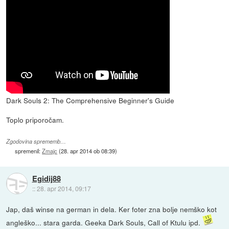
Dark Souls 2: The Comprehensive Beginner's Guide
Toplo priporočam.
Zgodovina sprememb…
spremenil:
Zmajc
(
28. apr 2014 ob 08:39
)
Egidij88
::
28. apr 2014, 09:17
Jap, daš winse na german in dela. Ker foter zna bolje nemško kot
angleško... stara garda. Geeka Dark Souls, Call of Ktulu ipd.