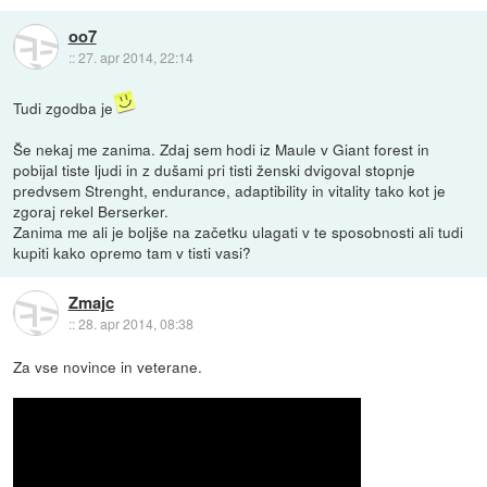
oo7
::
27. apr 2014, 22:14
Tudi zgodba je
Še nekaj me zanima. Zdaj sem hodi iz Maule v Giant forest in
pobijal tiste ljudi in z dušami pri tisti ženski dvigoval stopnje
predvsem Strenght, endurance, adaptibility in vitality tako kot je
zgoraj rekel Berserker.
Zanima me ali je boljše na začetku ulagati v te sposobnosti ali tudi
kupiti kako opremo tam v tisti vasi?
Zmajc
::
28. apr 2014, 08:38
Za vse novince in veterane.