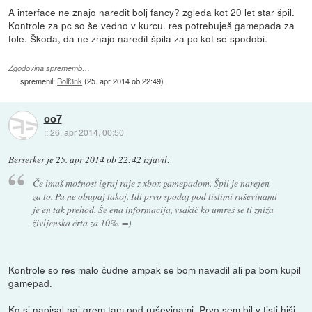
A interface ne znajo naredit bolj fancy? zgleda kot 20 let star špil.
Kontrole za pc so še vedno v kurcu. res potrebuješ gamepada za
tole. Škoda, da ne znajo naredit špila za pc kot se spodobi.
Zgodovina sprememb…
spremenil:
Bolf3nk
(
25. apr 2014 ob 22:49
)
oo7
::
26. apr 2014, 00:50
Berserker
je
25. apr 2014 ob 22:42
izjavil
:
Če imaš možnost igraj raje z xbox gamepadom. Špil je narejen
za to. Pa ne obupaj takoj. Idi prvo spodaj pod tistimi ruševinami
je en tak prehod. Še ena informacija, vsakič ko umreš se ti zniža
življenska črta za 10%. =)
Kontrole so res malo čudne ampak se bom navadil ali pa bom kupil
gamepad.
Ko si napisal naj grem tam pod ruševinami. Prvo sem bil v tisti hiši