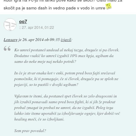
skočit pa je samo dash in vedno pade v vodo in umre
oo7
::
27. apr 2014, 01:22
Lonsarg
je
26. apr 2014 ob 09:35
izjavil
:
Ko umreš postaneš undead al nekaj tazga, drugače si pa človek.
Dodatno vsakič ko umreš izgubiš 10% max hpja, ugibam da
samo do neke meje naj nekdo potrdi?
In če je stvar enaka kot v enki, potem pred boss fajti srečavaš
pomočnike, ki ti pomagajo, če si človek, drugače pa se sploh ne
pojaviji, so to pustili v dvojki ugibam?
Vglavnm te itemi, da postaneš spet človek so zelo dragoceni in
jih izrabiš ponavadi samo pred boss fighti, ki si jih že prakrat
probal zmagat in probaš ne umret, da ne izgubiš. Poleg tega
lahko iste iteme uporabiš za izboljševanje ognjev, kjer dobiš več
healing moči, če so izboljšani.
Sem prav povedal?