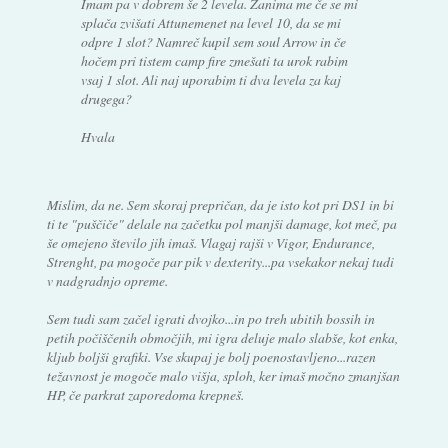
Imam pa v dobrem še 2 levela. Zanima me če se mi
splača zvišati Attunemenet na level 10, da se mi
odpre 1 slot? Namreč kupil sem soul Arrow in če
hočem pri tistem camp fire zmešati ta urok rabim
vsaj 1 slot. Ali naj uporabim ti dva levela za kaj
drugega?
Hvala
Mislim, da ne. Sem skoraj prepričan, da je isto kot pri DS1 in bi
ti te "puščiče" delale na začetku pol manjši damage, kot meč, pa
še omejeno število jih imaš. Vlagaj rajši v Vigor, Endurance,
Strenght, pa mogoče par pik v dexterity...pa vsekakor nekaj tudi
v nadgradnjo opreme.
Sem tudi sam začel igrati dvojko...in po treh ubitih bossih in
petih počiščenih območjih, mi igra deluje malo slabše, kot enka,
kljub boljši grafiki. Vse skupaj je bolj poenostavljeno...razen
težavnost je mogoče malo višja, sploh, ker imaš močno zmanjšan
HP, če parkrat zaporedoma krepneš.