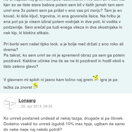
kjer so se tiste stare babice potem sem bil v tistih jamah tam sem
umrl ene 3x potem sem pa prišel v eno vas pri morju? Tam je en
kovač, ki išče ključ, trgovina, in ena govoreča lisica. Na hribu je
ena pot pa je nisem izbral potem vodnjak in dve poti, ki vodita v
podzemlje. Sem srečal pa tudi enega viteza in dva okostnjaka in
nek kip, ki blokira stikalo.
Pri borbi sem našel tipko lock. a je bolje meč držati z eno roko ali
dvema?
Pa takrat, ko sem umrl se mi je spremenil obraz pa sem ga potem
pozdravil. Kakšne učinke ima če se ne bi pozdravil in hodil okoli s
tisto zeleno glavo?
V glavnem mi sploh ni jasno kam točno naj grem
igra je pa
težka za znoret
Lonsarg
::
26. apr 2014, 09:35
Ko umreš postaneš undead al nekaj tazga, drugače si pa človek.
Dodatno vsakič ko umreš izgubiš 10% max hpja, ugibam da samo
do neke meje naj nekdo potrdi?