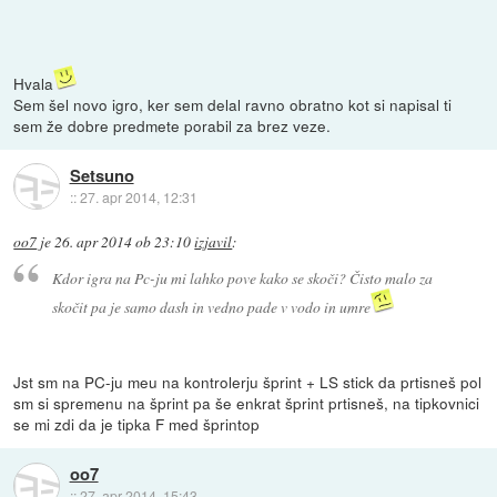
Hvala
Sem šel novo igro, ker sem delal ravno obratno kot si napisal ti
sem že dobre predmete porabil za brez veze.
Setsuno
::
27. apr 2014, 12:31
oo7
je
26. apr 2014 ob 23:10
izjavil
:
Kdor igra na Pc-ju mi lahko pove kako se skoči? Čisto malo za
skočit pa je samo dash in vedno pade v vodo in umre
Jst sm na PC-ju meu na kontrolerju šprint + LS stick da prtisneš pol
sm si spremenu na šprint pa še enkrat šprint prtisneš, na tipkovnici
se mi zdi da je tipka F med šprintop
oo7
::
27. apr 2014, 15:43