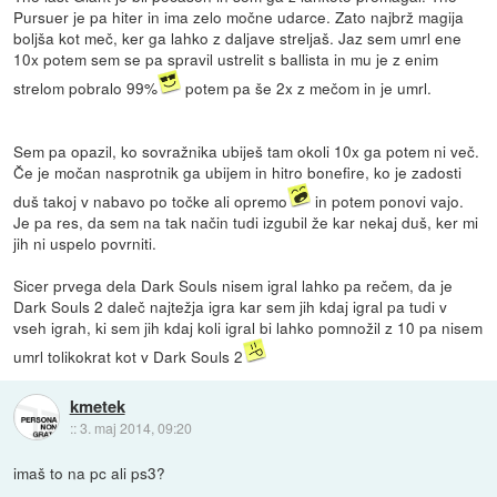
Pursuer je pa hiter in ima zelo močne udarce. Zato najbrž magija
boljša kot meč, ker ga lahko z daljave streljaš. Jaz sem umrl ene
10x potem sem se pa spravil ustrelit s ballista in mu je z enim
strelom pobralo 99%
potem pa še 2x z mečom in je umrl.
Sem pa opazil, ko sovražnika ubiješ tam okoli 10x ga potem ni več.
Če je močan nasprotnik ga ubijem in hitro bonefire, ko je zadosti
duš takoj v nabavo po točke ali opremo
in potem ponovi vajo.
Je pa res, da sem na tak način tudi izgubil že kar nekaj duš, ker mi
jih ni uspelo povrniti.
Sicer prvega dela Dark Souls nisem igral lahko pa rečem, da je
Dark Souls 2 daleč najtežja igra kar sem jih kdaj igral pa tudi v
vseh igrah, ki sem jih kdaj koli igral bi lahko pomnožil z 10 pa nisem
umrl tolikokrat kot v Dark Souls 2
kmetek
::
3. maj 2014, 09:20
imaš to na pc ali ps3?