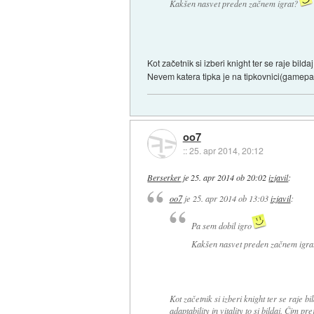
Kakšen nasvet preden začnem igrat?
Kot začetnik si izberi knight ter se raje bildaj
Nevem katera tipka je na tipkovnici(gamepad
oo7
::
25. apr 2014, 20:12
Berserker
je
25. apr 2014 ob 20:02
izjavil
:
oo7
je
25. apr 2014 ob 13:03
izjavil
:
Pa sem dobil igro
Kakšen nasvet preden začnem igra
Kot začetnik si izberi knight ter se raje b
adaptability in vitality to si bildaj. Čim pr