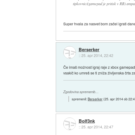
tipkovnici(gamepad je pritisk v RB) ampak
Super hvala za nasvet bom začel igrati dane
Berserker
::
25. apr 2014, 22:42
Če imaš možnost igraj raje z xbox gamepadom
vsakič ko umreš se ti zniža življenska črta z
Zgodovina sprememb…
spremenil:
Berserker
(
25. apr 2014 ob 22:
Bolf3nk
::
25. apr 2014, 22:47