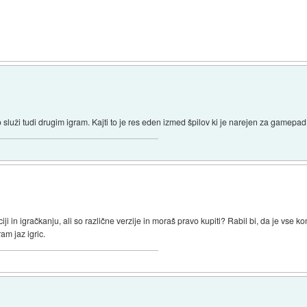
o služi tudi drugim igram. Kajti to je res eden izmed špilov ki je narejen za gamepad, 
aciji in igračkanju, ali so različne verzije in moraš pravo kupiti? Rabil bi, da je vs
am jaz igric.