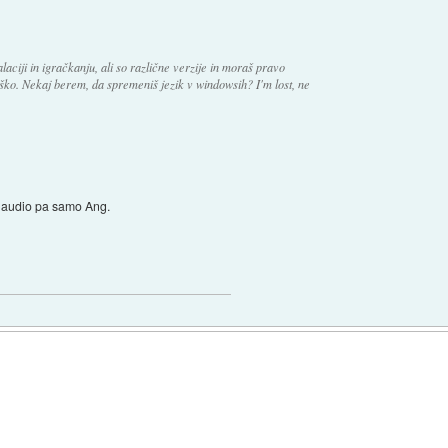
alaciji in igračkanju, ali so različne verzije in moraš pravo
mško. Nekaj berem, da spremeniš jezik v windowsih? I'm lost, ne
ll audio pa samo Ang.