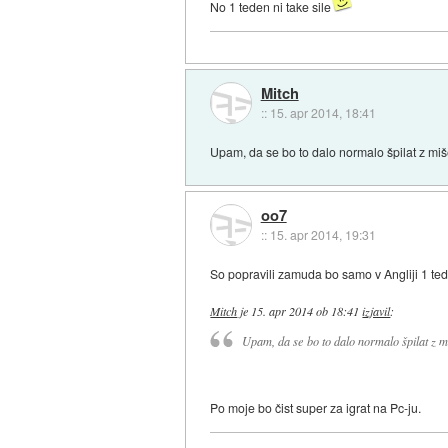
No 1 teden ni take sile
Mitch
::
15. apr 2014, 18:41
Upam, da se bo to dalo normalo špilat z miš
oo7
::
15. apr 2014, 19:31
So popravili zamuda bo samo v Angliji 1 te
Mitch
je
15. apr 2014 ob 18:41
izjavil
:
Upam, da se bo to dalo normalo špilat z mi
Po moje bo čist super za igrat na Pc-ju.