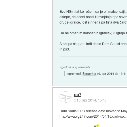
Evo NG+, lahko rečem da je bil malce težji
oklepe, določeni bossi ti invejdajo npc sov
druge igralce, lost sinnerja pa tista dva čar
Da ne omenim določenih igralcev, ki igrajo z
Sicer pa si upam trdit da so Dark Soulsi e
in ps3.
Zgodovina sprememb…
spremenil:
Berserker
(
9. apr 2014 ob 15:41
oo7
::
15. apr 2014, 15:48
Dark Souls 2 PC release date moved to Ma
http://www.vg247.com/2014/04/15/dark-so...