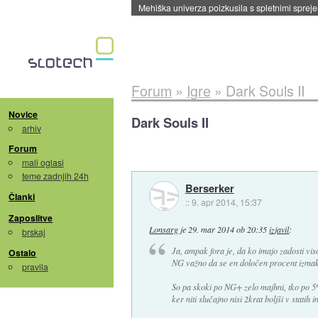
Evropska vesoljska agencija razvija svojo rak
Forum
»
Igre
»
Dark Souls II
Novice
Dark Souls II
arhiv
Forum
mali oglasi
teme zadnjih 24h
Berserker
Članki
::
9. apr 2014, 15:37
Zaposlitve
Lonsarg
je
29. mar 2014 ob 20:35
izjavil
:
brskaj
Ja, ampak fora je, da ko imajo zadosti vi
Ostalo
NG važno da se en določen procent izmakneš
pravila
So pa skoki po NG+ zelo majhni, tko po 5%
ker niti slučajno nisi 2krat boljši v stati