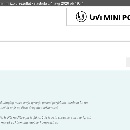
eto za večkratno uporabo
::
4. avg 2026 ob 19:41
sok dmg/hp mora tvoja igranje postati perfektno, medtem ko na
 in to je to, čisto drug nivo težavnosti.
. Iz NG na NG+ pa je faktor2 in je zelo zabavno v drugo igrati,
h in moraš z skilom kar močno kompenzirat.