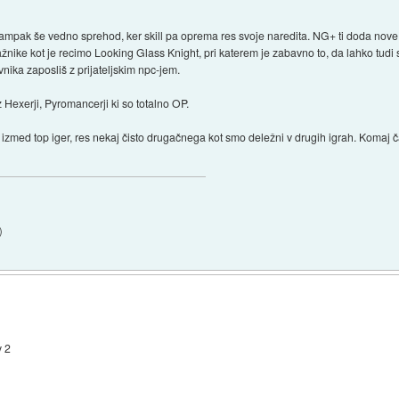
, ampak še vedno sprehod, ker skill pa oprema res svoje naredita. NG+ ti doda nov
ražnike kot je recimo Looking Glass Knight, pri katerem je zabavno to, da lahko tud
ovnika zaposliš z prijateljskim npc-jem.
 Hexerji, Pyromancerji ki so totalno OP.
na izmed top iger, res nekaj čisto drugačnega kot smo deležni v drugih igrah. Kom
)
y 2