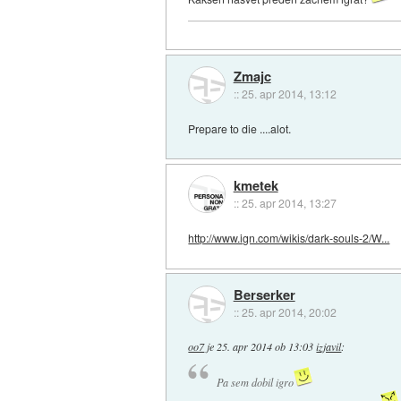
Zmajc
::
25. apr 2014, 13:12
Prepare to die ....alot.
kmetek
::
25. apr 2014, 13:27
http://www.ign.com/wikis/dark-souls-2/W...
Berserker
::
25. apr 2014, 20:02
oo7
je
25. apr 2014 ob 13:03
izjavil
:
Pa sem dobil igro