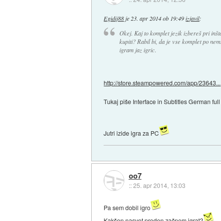
Egidij88
je
23. apr 2014 ob 19:49
izjavil
:
Okej. Kaj to komplet jezik izbereš pri inšt
kupiti? Rabil bi, da je vse komplet po ne
igram jaz igric.
http://store.steampowered.com/app/23643...
Tukaj piše Interface in Subtitles German fu
Jutri izide igra za PC
oo7
::
25. apr 2014, 13:03
Pa sem dobil igro
Kakšen nasvet preden začnem igrat?