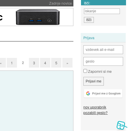
Išči:
Zadnje novice
Prijava
2
«
1
3
4
5
»
Zapomni si me
nov uporabnik
pozabili geslo?