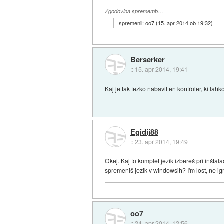
Zgodovina sprememb…
spremenil:
oo7
(
15. apr 2014 ob 19:32
)
Berserker
::
15. apr 2014, 19:41
Kaj je tak težko nabavit en kontroler, ki lahk
Egidij88
::
23. apr 2014, 19:49
Okej. Kaj to komplet jezik izbereš pri inštal
spremeniš jezik v windowsih? I'm lost, ne igr
oo7
::
24. apr 2014, 12:56