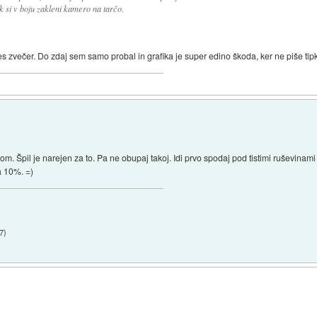
 si v boju zakleni kamero na tarčo.
s zvečer. Do zdaj sem samo probal in grafika je super edino škoda, ker ne piše ti
. Špil je narejen za to. Pa ne obupaj takoj. Idi prvo spodaj pod tistimi ruševinami
a 10%. =)
47
)