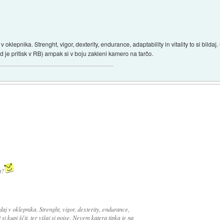
 v oklepnika. Strenght, vigor, dexterity, endurance, adaptability in vitality to si bildaj. 
 je pritisk v RB) ampak si v boju zakleni kamero na tarčo.
t?
ildaj v oklepnika. Strenght, vigor, dexterity, endurance,
ej si kupi ščit, ter višaj si poise. Nevem katera tipka je na