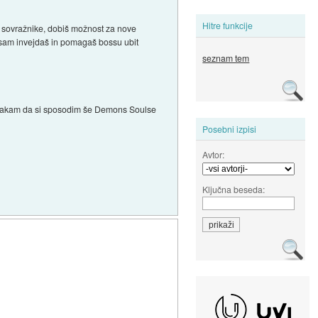
Hitre funkcije
e sovražnike, dobiš možnost za nove
i sam invejdaš in pomagaš bossu ubit
seznam tem
aj čakam da si sposodim še Demons Soulse
Posebni izpisi
Avtor:
Ključna beseda: