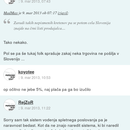
::
9. mar 2013, 07:43
MadMax
je
9. mar 2013 ob 07:17
izjavil
:
Zaradi takih nepismenih kretenov pa se potem cela Slovenija
znajde na črni listi prodajalca....
Tako nekako.
Pol se pa še tukaj folk sprašuje zakaj neka trgovina ne pošilja v
Slovenijo ...
koyotee
::
9. mar 2013, 10:53
op očitno ne jebe 5%, naj plača pa ga bo izučilo
RejZoR
::
9. mar 2013, 11:22
Sorry sam tak sistem vodenja spletnega poslovanja pa je
naravnost bedast. Kot da ne znajo naredit sistema, ki bi naredil