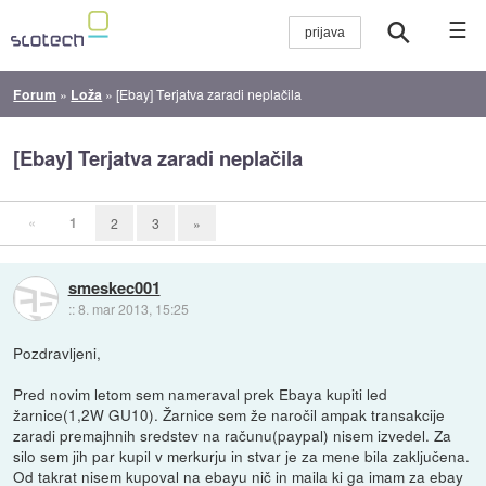
☰
Forum
»
Loža
»
[Ebay] Terjatva zaradi neplačila
[Ebay] Terjatva zaradi neplačila
«
1
2
3
»
smeskec001
::
8. mar 2013, 15:25
Pozdravljeni,
Pred novim letom sem nameraval prek Ebaya kupiti led
žarnice(1,2W GU10). Žarnice sem že naročil ampak transakcije
zaradi premajhnih sredstev na računu(paypal) nisem izvedel. Za
silo sem jih par kupil v merkurju in stvar je za mene bila zaključena.
Od takrat nisem kupoval na ebayu nič in maila ki ga imam za ebay