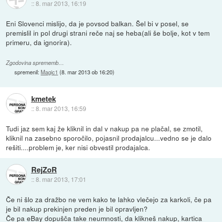
::
8. mar 2013, 16:19
Eni Slovenci mislijo, da je povsod balkan. Šel bi v posel, se
premislil in pol drugi strani reče naj se heba(ali še bolje, kot v tem
primeru, da ignorira).
Zgodovina sprememb…
spremenil:
Magic1
(
8. mar 2013 ob 16:20
)
kmetek
::
8. mar 2013, 16:59
Tudi jaz sem kaj že kliknil in dal v nakup pa ne plačal, se zmotil,
kliknil na zasebno sporočilo, pojasnil prodajalcu...vedno se je dalo
rešiti....problem je, ker nisi obvestil prodajalca.
RejZoR
::
8. mar 2013, 17:01
Če ni šlo za dražbo ne vem kako te lahko vlečejo za karkoli, če pa
je bil nakup prekinjen preden je bil opravljen?
Če pa eBay dopušča take neumnosti, da klikneš nakup, kartica