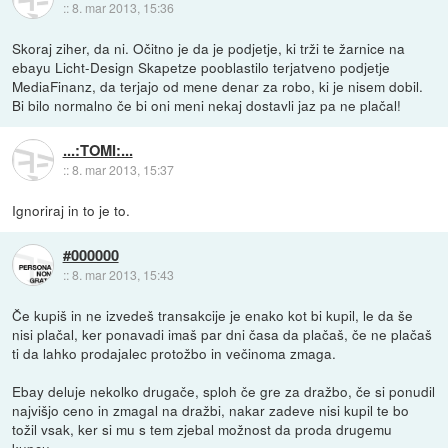
::
8. mar 2013, 15:36
Skoraj ziher, da ni. Očitno je da je podjetje, ki trži te žarnice na
ebayu Licht-Design Skapetze pooblastilo terjatveno podjetje
MediaFinanz, da terjajo od mene denar za robo, ki je nisem dobil.
Bi bilo normalno če bi oni meni nekaj dostavli jaz pa ne plačal!
...:TOMI:...
::
8. mar 2013, 15:37
Ignoriraj in to je to.
#000000
::
8. mar 2013, 15:43
Če kupiš in ne izvedeš transakcije je enako kot bi kupil, le da še
nisi plačal, ker ponavadi imaš par dni časa da plačaš, če ne plačaš
ti da lahko prodajalec protožbo in večinoma zmaga.
Ebay deluje nekolko drugače, sploh če gre za dražbo, če si ponudil
najvišjo ceno in zmagal na dražbi, nakar zadeve nisi kupil te bo
tožil vsak, ker si mu s tem zjebal možnost da proda drugemu
kupcu.