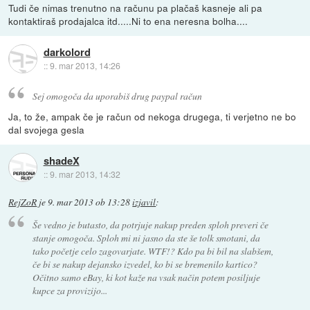
Tudi če nimas trenutno na računu pa plačaš kasneje ali pa
kontaktiraš prodajalca itd.....Ni to ena neresna bolha....
darkolord
::
9. mar 2013, 14:26
Sej omogoča da uporabiš drug paypal račun
Ja, to že, ampak če je račun od nekoga drugega, ti verjetno ne bo
dal svojega gesla
shadeX
::
9. mar 2013, 14:32
RejZoR
je
9. mar 2013 ob 13:28
izjavil
:
Še vedno je butasto, da potrjuje nakup preden sploh preveri če
stanje omogoča. Sploh mi ni jasno da ste še tolk smotani, da
tako početje celo zagovarjate. WTF!? Kdo pa bi bil na slabšem,
če bi se nakup dejansko izvedel, ko bi se bremenilo kartico?
Očitno samo eBay, ki kot kaže na vsak način potem posiljuje
kupce za provizijo...