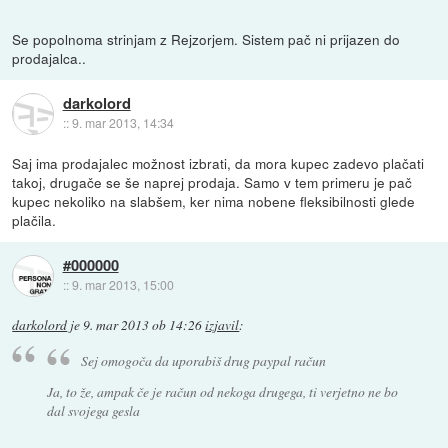
Se popolnoma strinjam z Rejzorjem. Sistem pač ni prijazen do
prodajalca..
darkolord
::
9. mar 2013, 14:34
Saj ima prodajalec možnost izbrati, da mora kupec zadevo plačati
takoj, drugače se še naprej prodaja. Samo v tem primeru je pač
kupec nekoliko na slabšem, ker nima nobene fleksibilnosti glede
plačila.
#000000
::
9. mar 2013, 15:00
darkolord
je
9. mar 2013 ob 14:26
izjavil
:
Sej omogoča da uporabiš drug paypal račun
Ja, to že, ampak če je račun od nekoga drugega, ti verjetno ne bo
dal svojega gesla