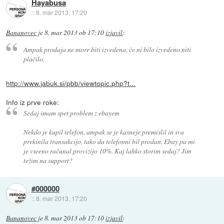
Hayabusa
::
8. mar 2013, 17:20
Bananovec
je
8. mar 2013 ob 17:10
izjavil
:
Ampak prodaja ne more biti izvedena, če ni bilo izvedeno niti
plačilo.
http://www.jabuk.si/pbb/viewtopic.php?t...
Info iz prve roke:
Sedaj imam spet problem z ebayem
Nekdo je kupil telefon, ampak se je kasneje premislil in sva
prekinila transakcijo, tako da telefonni bil prodan, Ebay pa mi
je vseeno računal provizijo 10%. Kaj lahko storim sedaj? Jim
težim na support?
#000000
::
8. mar 2013, 17:20
Bananovec
je
8. mar 2013 ob 17:10
izjavil
: