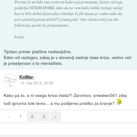
Prosim če mi kdo zna svetovat kako naj postopam, žarnic od tega
podjetja NISEM DOBIL tako da ne vem kako lahko terjajo nekaj
kar ni bilo dobavljeno plus izkušnje ki jih imam je vedno tako da
prvo plačaš potem dobiš!V pismu piše: Our client sold you the
following goods by prepayment....
hvala
Tipičen primer plačilne nediscipline.
Eden od razlogov, zakaj je v sloveniji zadnje čase kriza, vedno več
je priseljencev s to mentaliteto.
KoMar-
::
9. mar 2013, 20:35
Kako pa to, a ni vsega kriva vlada?! Zanimivo, smeskec001 zdaj
tudi ignorira tole temo... a mu pošljemo prisilko za branje?
«
1
2
3
»