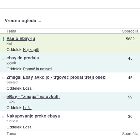
Vredno ogleda ...
Tema
Sporočila
!
Vse o Ebay-ju
5632
klol
Oddelek:
Kaj kupiti
»
ebay.de prodaja
45
yyyeb
Oddelek:
Pomoč in nasveti
»
Zmagal Ebay avkcijo - trgovec prodal tretji osebi
45
deleted
Oddelek:
Loža
»
eBay - "zmaga" na avkciji
99
maXo
Oddelek:
Loža
»
Nakupovanje preko ebaya
30
turkx90
Oddelek:
Loža
Tema
Sporočila