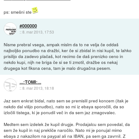
ps: smešni ste
#000000
::
8. mar 2013, 17:53
Nisme prebral vsega, ampak mislm da to ne velja če oddaš
najboljšo ponudbo na dražbi, ker če si zbidal in nisi kupil, te lahko
prisilijo da zadevo plačaš, kot recimo če daš prenizko ceno in
nekdo kupi, nijh ne briga če si se ti zmotil, dražbe os nekaj
drugega kot fiksna cena, tam je malo drugačna pesem.
...:TOMI:...
::
8. mar 2013, 18:18
Jaz sem enkrat bidal, nato sem se premislil pred koncem (itak je
nekdo dal višjo ponudbo), nato so mi iz ebaya sporočili, da so
izločili tistega, ki je ponudil več in da sem jaz zmagovalec.
Medtem sem izdelek že kupil drugje. Prodajalcu sem povedal, da
sem že kupil in naj prekliče naročilo. Nato mi je ponujal mimo
ebaya z nakazilom na paypal ali na IBAN, pa sem ga zavrnil. Z