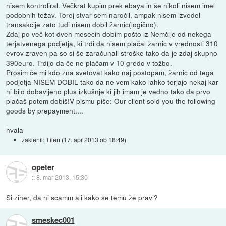
nisem kontroliral. Večkrat kupim prek ebaya in še nikoli nisem imel
podobnih težav. Torej stvar sem naročil, ampak nisem izvedel
transakcije zato tudi nisem dobil žarnic(logično).
Zdaj po več kot dveh mesecih dobim pošto iz Nemčije od nekega
terjatvenega podjetja, ki trdi da nisem plačal žarnic v vrednosti 310
evrov zraven pa so si še zaračunali stroške tako da je zdaj skupno
390euro. Trdijo da če ne plačam v 10 gredo v tožbo.
Prosim če mi kdo zna svetovat kako naj postopam, žarnic od tega
podjetja NISEM DOBIL tako da ne vem kako lahko terjajo nekaj kar
ni bilo dobavljeno plus izkušnje ki jih imam je vedno tako da prvo
plačaš potem dobiš!V pismu piše: Our client sold you the following
goods by prepayment....
hvala
zaklenil:
Tilen
(
17. apr 2013 ob 18:49
)
opeter
::
8. mar 2013, 15:30
Si ziher, da ni scamm ali kako se temu že pravi?
smeskec001