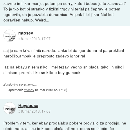
zavrne in ti kar morijo, potem pa sorry, kateri bebec je to zasnoval?
To je tko kot bi stranko v fizični trgovini terjal pa čeprav je potem
ugotovila, da je pozabila denarnico. Ampak ti bi ji kar štel kot
opravljen nakup. Weird...
mtosev
::
8. mar 2013, 17:07
saj je sam kriv. ni nič naredo. lahko bi dal gor denar al pa preklical
naročilo,ampak je preprosto zadevo ignoriral
jaz na ebayu nisem nikoli imel težav. vedno sn plačal takoj in nikoli
si nisem premislil ko sn klikno buy gumbek
Zgodovina sprememb…
spremenil:
mtosev
(
8. mar 2013 ob 17:08
)
Hayabusa
::
8. mar 2013, 17:08
Problem v tem, ker ebay prodajalcu pobere provizijo za prodajo, ne
glede nato, ali mu je kupec plačal ali ne + oglas se izteče, če