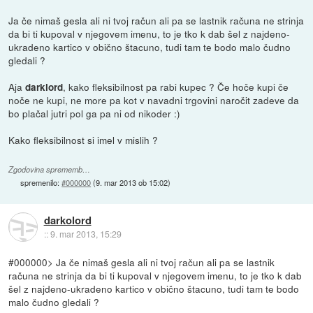
Ja če nimaš gesla ali ni tvoj račun ali pa se lastnik računa ne strinja
da bi ti kupoval v njegovem imenu, to je tko k dab šel z najdeno-
ukradeno kartico v obično štacuno, tudi tam te bodo malo čudno
gledali ?
Aja
, kako fleksibilnost pa rabi kupec ? Če hoče kupi če
darklord
noče ne kupi, ne more pa kot v navadni trgovini naročit zadeve da
bo plačal jutri pol ga pa ni od nikoder :)
Kako fleksibilnost si imel v mislih ?
Zgodovina sprememb…
spremenilo:
#000000
(
9. mar 2013 ob 15:02
)
darkolord
::
9. mar 2013, 15:29
#000000> Ja če nimaš gesla ali ni tvoj račun ali pa se lastnik
računa ne strinja da bi ti kupoval v njegovem imenu, to je tko k dab
šel z najdeno-ukradeno kartico v obično štacuno, tudi tam te bodo
malo čudno gledali ?