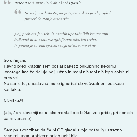
RejZoR
je
9. mar 2013 ob 13:28
izjavil
:
Še vedno je butasto, da potrjuje nakup preden sploh
preveri če stanje omogoča...
glej, problem je v tebi in ostalih uporabnikih ker ste tupi
balkanci in ne vodite svojih financ tako kot treba.
in potem je seveda system vsega kriv... samo vi ne.
Se strinjam.
Ravno pred kratkim sem poslal paket z odkupnino nekomu,
katerega ime že deluje bolj južno in meni nič tebi nič lepo sploh ni
prevzel.
Ne samo to, enostavno me je ignoriral ob večkratnem poskusu
kontakta.
Nikoli več!!!
(aja, že v sloveniji se s tako mentaliteto težko kam pride, pri nemcih
pa ni variante).
Sem pa skor ziher, da če bi OP gledal svojo pošto in ustrezno
reagiral, tega problema sploh nebi bilo.