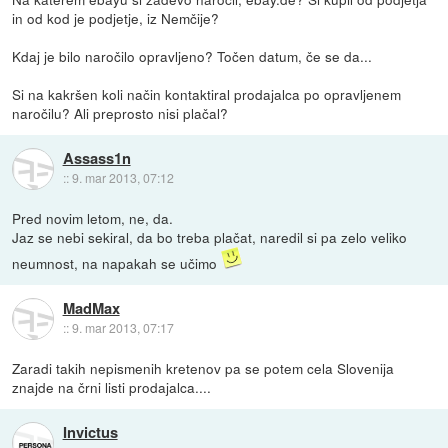
in od kod je podjetje, iz Nemčije?
Kdaj je bilo naročilo opravljeno? Točen datum, če se da...
Si na kakršen koli način kontaktiral prodajalca po opravljenem
naročilu? Ali preprosto nisi plačal?
Assass1n
::
9. mar 2013, 07:12
Pred novim letom, ne, da.
Jaz se nebi sekiral, da bo treba plačat, naredil si pa zelo veliko
neumnost, na napakah se učimo
MadMax
::
9. mar 2013, 07:17
Zaradi takih nepismenih kretenov pa se potem cela Slovenija
znajde na črni listi prodajalca....
Invictus