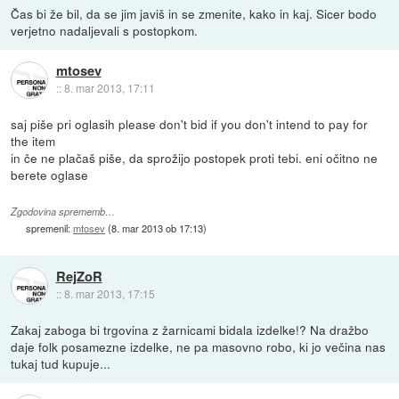
Čas bi že bil, da se jim javiš in se zmenite, kako in kaj. Sicer bodo
verjetno nadaljevali s postopkom.
mtosev
::
8. mar 2013, 17:11
saj piše pri oglasih please don't bid if you don't intend to pay for
the item
in če ne plačaš piše, da sprožijo postopek proti tebi. eni očitno ne
berete oglase
Zgodovina sprememb…
spremenil:
mtosev
(
8. mar 2013 ob 17:13
)
RejZoR
::
8. mar 2013, 17:15
Zakaj zaboga bi trgovina z žarnicami bidala izdelke!? Na dražbo
daje folk posamezne izdelke, ne pa masovno robo, ki jo večina nas
tukaj tud kupuje...