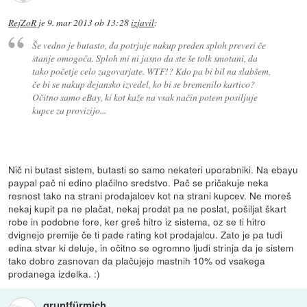
RejZoR
je
9. mar 2013 ob 13:28
izjavil
:
Še vedno je butasto, da potrjuje nakup preden sploh preveri če
stanje omogoča. Sploh mi ni jasno da ste še tolk smotani, da
tako početje celo zagovarjate. WTF!? Kdo pa bi bil na slabšem,
če bi se nakup dejansko izvedel, ko bi se bremenilo kartico?
Očitno samo eBay, ki kot kaže na vsak način potem posiljuje
kupce za provizijo...
Nič ni butast sistem, butasti so samo nekateri uporabniki. Na ebayu
paypal pač ni edino plačilno sredstvo. Pač se pričakuje neka
resnost tako na strani prodajalcev kot na strani kupcev. Ne moreš
nekaj kupit pa ne plačat, nekaj prodat pa ne poslat, pošiljat škart
robe in podobne fore, ker greš hitro iz sistema, oz se ti hitro
dvignejo premije če ti pade rating kot prodajalcu. Zato je pa tudi
edina stvar ki deluje, in očitno se ogromno ljudi strinja da je sistem
tako dobro zasnovan da plačujejo mastnih 10% od vsakega
prodanega izdelka. :)
gruntfürmich