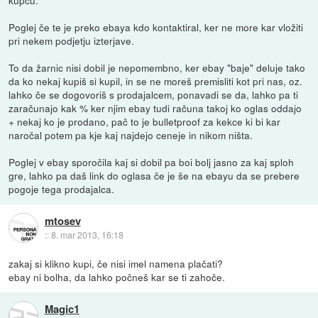
Poglej če te je preko ebaya kdo kontaktiral, ker ne more kar vložiti
pri nekem podjetju izterjave.
To da žarnic nisi dobil je nepomembno, ker ebay "baje" deluje tako
da ko nekaj kupiš si kupil, in se ne moreš premisliti kot pri nas, oz.
lahko če se dogovoriš s prodajalcem, ponavadi se da, lahko pa ti
zaračunajo kak % ker njim ebay tudi računa takoj ko oglas oddajo
+ nekaj ko je prodano, pač to je bulletproof za kekce ki bi kar
naročal potem pa kje kaj najdejo ceneje in nikom ništa.
Poglej v ebay sporočila kaj si dobil pa boi bolj jasno za kaj sploh
gre, lahko pa daš link do oglasa če je še na ebayu da se prebere
pogoje tega prodajalca.
mtosev
::
8. mar 2013, 16:18
zakaj si klikno kupi, če nisi imel namena plačati?
ebay ni bolha, da lahko počneš kar se ti zahoče.
Magic1