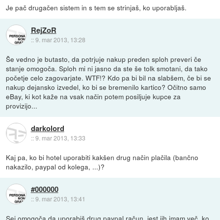
Je pač drugačen sistem in s tem se strinjaš, ko uporabljaš.
RejZoR
::
9. mar 2013, 13:28
Še vedno je butasto, da potrjuje nakup preden sploh preveri če
stanje omogoča. Sploh mi ni jasno da ste še tolk smotani, da tako
početje celo zagovarjate. WTF!? Kdo pa bi bil na slabšem, če bi se
nakup dejansko izvedel, ko bi se bremenilo kartico? Očitno samo
eBay, ki kot kaže na vsak način potem posiljuje kupce za
provizijo...
darkolord
::
9. mar 2013, 13:33
Kaj pa, ko bi hotel uporabiti kakšen drug način plačila (bančno
nakazilo, paypal od kolega, ...)?
#000000
::
9. mar 2013, 13:41
Sej omogoča da uporabiš drug paypal račun, jest jih imam več, ko