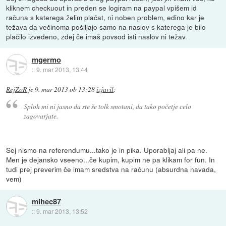
kliknem checkuout in preden se logiram na paypal vpišem id
računa s katerega želim plačat, ni noben problem, edino kar je
težava da večinoma pošiljajo samo na naslov s katerega je bilo
plačilo izvedeno, zdej če imaš povsod isti naslov ni težav.
mgermo
::
9. mar 2013, 13:44
RejZoR
je
9. mar 2013 ob 13:28
izjavil
:
Sploh mi ni jasno da ste še tolk smotani, da tako početje celo
zagovarjate.
Sej nismo na referendumu...tako je in pika. Uporabljaj ali pa ne.
Men je dejansko vseeno...če kupim, kupim ne pa klikam for fun. In
tudi prej preverim če imam sredstva na računu (absurdna navada,
vem)
mihec87
::
9. mar 2013, 13:52