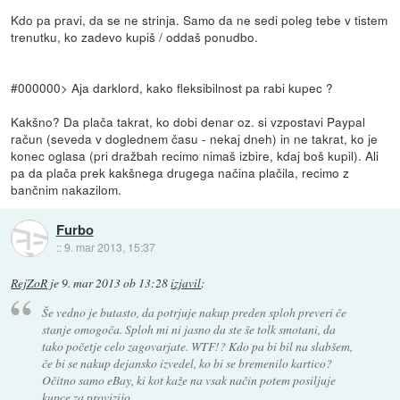
Kdo pa pravi, da se ne strinja. Samo da ne sedi poleg tebe v tistem
trenutku, ko zadevo kupiš / oddaš ponudbo.
#000000> Aja darklord, kako fleksibilnost pa rabi kupec ?
Kakšno? Da plača takrat, ko dobi denar oz. si vzpostavi Paypal
račun (seveda v doglednem času - nekaj dneh) in ne takrat, ko je
konec oglasa (pri dražbah recimo nimaš izbire, kdaj boš kupil). Ali
pa da plača prek kakšnega drugega načina plačila, recimo z
bančnim nakazilom.
Furbo
::
9. mar 2013, 15:37
RejZoR
je
9. mar 2013 ob 13:28
izjavil
:
Še vedno je butasto, da potrjuje nakup preden sploh preveri če
stanje omogoča. Sploh mi ni jasno da ste še tolk smotani, da
tako početje celo zagovarjate. WTF!? Kdo pa bi bil na slabšem,
če bi se nakup dejansko izvedel, ko bi se bremenilo kartico?
Očitno samo eBay, ki kot kaže na vsak način potem posiljuje
kupce za provizijo...