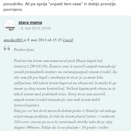
ponudniku. Ali pa opcija "unpaid item case" in dobijo provizijo
povrnjeno.
stara mama
::
9. mar 2013, 20:03
smeskec001
je
8. mar 2013 ob 15:25
izjavil
:
Pozdravljeni,
Pred novim letom sem nameraval prek Ebaya kupiti led
žarnice(1,2W GU10). Žarnice sem že naročil ampak transakcije
zaradi premajhnih sredstev na računu(paypal) nisem izvedel. Za
silo sem jih par kupil v merkurju in stvar je za mene bila
zaključena. Od takrat nisem kupoval na ebayu nič in maila ki ga
imam za ebay nisem kontroliral. Večkrat kupim prek ebaya in še
nikoli nisem imel podobnih težav. Torej stvar sem naročil,
ampak nisem izvedel transakcije zato tudi nisem dobil
žarnic(logično).
Zdaj po več kot dveh mesecih dobim pošto iz Nemčije od nekega
terjatvenega podjetja, ki trdi da nisem plačal žarnic v vrednosti
310 evrov zraven pa so si še zaračunali stroške tako da je zdaj
skupno 390euro. Trdijo da če ne plačam v 10 gredo v tožbo.