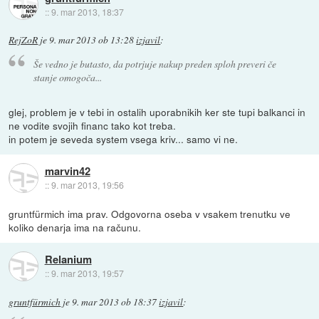
::
9. mar 2013, 18:37
RejZoR
je
9. mar 2013 ob 13:28
izjavil
:
Še vedno je butasto, da potrjuje nakup preden sploh preveri če
stanje omogoča...
glej, problem je v tebi in ostalih uporabnikih ker ste tupi balkanci in
ne vodite svojih financ tako kot treba.
in potem je seveda system vsega kriv... samo vi ne.
marvin42
::
9. mar 2013, 19:56
gruntfürmich ima prav. Odgovorna oseba v vsakem trenutku ve
koliko denarja ima na računu.
Relanium
::
9. mar 2013, 19:57
gruntfürmich
je
9. mar 2013 ob 18:37
izjavil
: