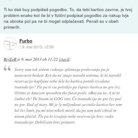
Ti ko daš buy podpišeš pogodbo. To, da tebi kartico zavrne, je tvoj
problem enako kot če bi v fizični podpisal pogodbo za nakup tvja
na obroke pol pa ne bi mogel odplačevati. Penali so v obeh
primerih.
Furbo
::
9. mar 2013, 12:39
RejZoR
je
9. mar 2013 ob 11:22
izjavil
:
Sorry sam tak sistem vodenja spletnega poslovanja pa je
naravnost bedast. Kot da ne znajo naredit sistema, ki bi naredil
rezervacijo kupljene robe šele ko kartica potrdi izvedeno
transakcijo? Tle pa ti vse potrdijo pa čeprav kartica ne gre čez.
Očitno je Amazon sposoben tko furat posle, eBay pa ne. A ni to
čudno eh? Pa Steam in GOG isto. Če transakcija ne gre čez pač
ne gre. End of story. Mi je že miljonkrat zavrnilo kartico ker sem
bil čez limit, pa mi niso nikoli moril, da pa sem neki izbral in
nisem plačal. Tle pa kr izvajajo neke rezervacije brez vsake
transakcije. Debilizem brez primere.