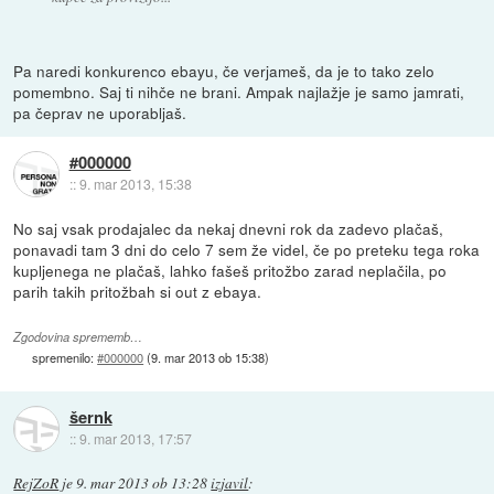
Pa naredi konkurenco ebayu, če verjameš, da je to tako zelo
pomembno. Saj ti nihče ne brani. Ampak najlažje je samo jamrati,
pa čeprav ne uporabljaš.
#000000
::
9. mar 2013, 15:38
No saj vsak prodajalec da nekaj dnevni rok da zadevo plačaš,
ponavadi tam 3 dni do celo 7 sem že videl, če po preteku tega roka
kupljenega ne plačaš, lahko fašeš pritožbo zarad neplačila, po
parih takih pritožbah si out z ebaya.
Zgodovina sprememb…
spremenilo:
#000000
(
9. mar 2013 ob 15:38
)
šernk
::
9. mar 2013, 17:57
RejZoR
je
9. mar 2013 ob 13:28
izjavil
: