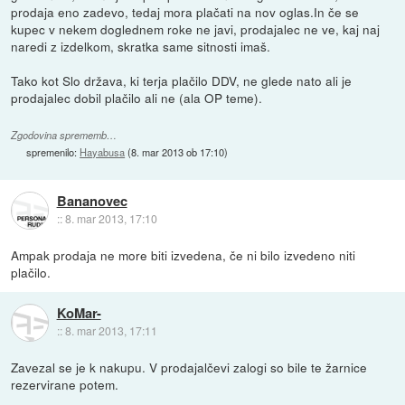
prodaja eno zadevo, tedaj mora plačati na nov oglas.In če se
kupec v nekem doglednem roke ne javi, prodajalec ne ve, kaj naj
naredi z izdelkom, skratka same sitnosti imaš.
Tako kot Slo država, ki terja plačilo DDV, ne glede nato ali je
prodajalec dobil plačilo ali ne (ala OP teme).
Zgodovina sprememb…
spremenilo:
Hayabusa
(
8. mar 2013 ob 17:10
)
Bananovec
::
8. mar 2013, 17:10
Ampak prodaja ne more biti izvedena, če ni bilo izvedeno niti
plačilo.
KoMar-
::
8. mar 2013, 17:11
Zavezal se je k nakupu. V prodajalčevi zalogi so bile te žarnice
rezervirane potem.