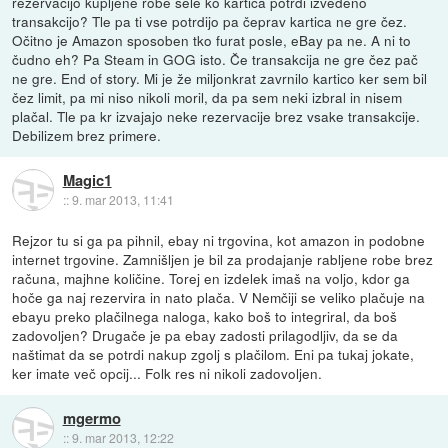
rezervacijo kupljene robe šele ko kartica potrdi izvedeno
transakcijo? Tle pa ti vse potrdijo pa čeprav kartica ne gre čez.
Očitno je Amazon sposoben tko furat posle, eBay pa ne. A ni to
čudno eh? Pa Steam in GOG isto. Če transakcija ne gre čez pač
ne gre. End of story. Mi je že miljonkrat zavrnilo kartico ker sem bil
čez limit, pa mi niso nikoli moril, da pa sem neki izbral in nisem
plačal. Tle pa kr izvajajo neke rezervacije brez vsake transakcije.
Debilizem brez primere.
Magic1
::
9. mar 2013, 11:41
Rejzor tu si ga pa pihnil, ebay ni trgovina, kot amazon in podobne
internet trgovine. Zamnišljen je bil za prodajanje rabljene robe brez
računa, majhne količine. Torej en izdelek imaš na voljo, kdor ga
hoče ga naj rezervira in nato plača. V Nemčiji se veliko plačuje na
ebayu preko plačilnega naloga, kako boš to integriral, da boš
zadovoljen? Drugače je pa ebay zadosti prilagodljiv, da se da
naštimat da se potrdi nakup zgolj s plačilom. Eni pa tukaj jokate,
ker imate več opcij... Folk res ni nikoli zadovoljen.
mgermo
::
9. mar 2013, 12:22