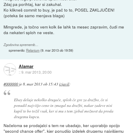
Zdaj pa porihtaj, kar si zakuhal.
Ko klikneš commit to buy, je pač to to, POSEL ZAKLJUČEN!
(poteka še samo menjava blaga)
Mimgrede, js točno vem kolk še lahk ta mesec zapravim, čudi me
da nekateri sploh ne veste.
Zgodovina sprememb…
spremenilo:
Relanium
(
9. mar 2013 ob 19:59
)
Alamar
::
9. mar 2013, 20:00
#000000
je
8. mar 2013 ob 15:43
izjavil
:
Ebay deluje nekolko drugače, sploh če gre za dražbo, če si
ponudil najvišjo ceno in zmagal na dražbi, nakar zadeve nisi
kupil te bo tožil vsak, ker si mu s tem zjebal možnost da proda
drugemu kupcu.
Načeloma se prodajalci s tem ne ubadajo, ker uporabijo opcijo
"second chance offer", kjer ponudijo izdelek drugemu najvišjemu