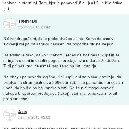
lahkoto je storniral. Tam, kjer je ponavadi € ali $ ali ?, je bila črtica
(--).
T0RN4D0
::
8. mar 2013, 21:43
Nič kaj drugače ni, če je preko dražbe ali ne. Samo da smo v
sloveniji vsi po balkansko navajeni da pogodbe nič ne veljajo.
Dejansko je tako, da ko ti nekomu rečeš da boš nekaj kupil in se
strinjata o ceni in ostalih pogojih prodaje, si mu denar že dolžan.
Tudi pri nas, tudi če nimaš napisano na listu papirja.
Na ebayu pa seveda logično, ti si kupil, oni so plačal provizijo, dal
izdelke na stran (očitno za 300€ žarnic), ti se pa nardiš francoza in
upaš, da bo šlo po balkansko skozi. Če že nisi mogel opraviti
nakupa bi sporočil prodajalcu (takoj), storniral bi nakup in bi bil
problem rešen.
Ales
::
9. mar 2013, 02:03
Na katerem ebayu si zadevo naročil, ebay.de? Si kupil od podjetja