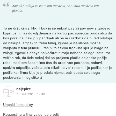
Ampak prodaja ne more biti izvedena, če ni bilo izvedeno niti
plačilo.
To ne drži, čim si kliknil buy in še enkrat pay ali pay now si zadevo
kupil, če nimaš dovolj denarja na kartici pač sporočiš prodajalcu da
boš poravnal nakup v par dneh ali pa mu razložiš da bi rad odstopil
od nakupa, ampak to treba takoj, ignore je najslabša možna
varijanta v tem primeru. Pač ni to fizična trgovina kjer je blago na
zalogi, trgovci z ebaya največkrat nimajo nobene zaloge, zato ima
večina rok, da šele nekaj dni po prejemu plačila dejansko pošlje
robo, med tem časom ima čas da uredi vse potrebno, nabavi,
spakira odpošlje, večina celo nikoli ne vidi robe ki ti jo pošlje, ker jo
pošlje kar firma ki jo je prodala njemu, pač lepota spletnega
poslovanja in logistike :)
nejcpirc
::
8. mar 2013, 17:43
Unpaid item policy
Requesting a final value fee credit