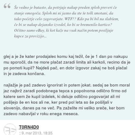
Še vedno je butasto, da potrjuje nakup preden sploh preveri če
stanje omogoča. Sploh mi ni jasno da ste še tolk smotani, da
tako početje celo zagovarjate. WTF!? Kdo pa bi bil na slabšem,
če bi se nakup dejansko izvedel, ko bi se bremenilo kartico?
Očitno samo eBay, ki kot kaže na vsak način potem posiljuje
kupce za provizijo...
glej a je že kater prodajalec komu kaj težil, če je 1 dan po nakupu
mu sporočil, da ne more plačat zaradi limita ali karkoli, recimo da je
po pomoti kupil? Najdeš pač, en dobr izgovor zakaj ne boš plačal
in je zadeva končana.
najlažje je pač zadevo ignorirat in potem jokat. sedaj se bom moral
jaz najbrž zaradi podobnega tepca s popolnoma odlično firmo od
katere sem že kupil izdelek, ki deluje odlično pogovarjat ali mi
pošljejo še en kos ali ne, ker pred pol leta so še pošiljali v
slovenijo, danes pa ne več. Pa zaželite mi veliko sreče, ker bom
zadevo nabavljal v roku enega meseca.
T0RN4D0
::
9. mar 2013, 18:35