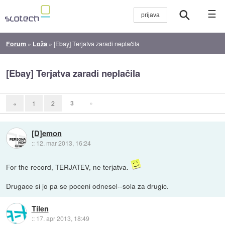
☰
Forum
»
Loža
»
[Ebay] Terjatva zaradi neplačila
[Ebay] Terjatva zaradi neplačila
3
»
«
1
2
[D]emon
::
12. mar 2013, 16:24
For the record, TERJATEV, ne terjatva.
Drugace si jo pa se poceni odnesel--sola za drugic.
Tilen
::
17. apr 2013, 18:49