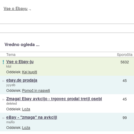
Vse o Ebayu
.,
Vredno ogleda ...
Tema
Sporočila
!
Vse o Ebay-ju
5632
klol
Oddelek:
Kaj kupiti
»
ebay.de prodaja
45
yyyeb
Oddelek:
Pomoč in nasveti
»
Zmagal Ebay avkcijo - trgovec prodal tretji osebi
45
deleted
Oddelek:
Loža
»
eBay - "zmaga" na avkciji
99
maXo
Oddelek:
Loža