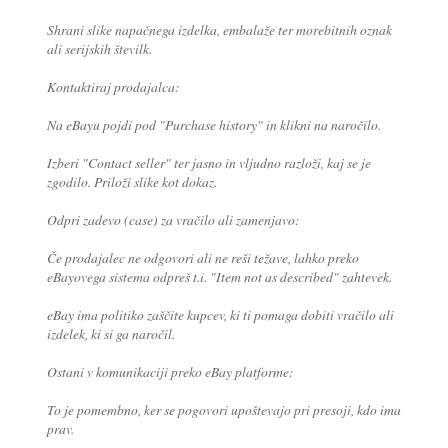
Shrani slike napačnega izdelka, embalaže ter morebitnih oznak
ali serijskih številk.
Kontaktiraj prodajalca:
Na eBayu pojdi pod "Purchase history" in klikni na naročilo.
Izberi "Contact seller" ter jasno in vljudno razloži, kaj se je
zgodilo. Priloži slike kot dokaz.
Odpri zadevo (case) za vračilo ali zamenjavo:
Če prodajalec ne odgovori ali ne reši težave, lahko preko
eBayovega sistema odpreš t.i. "Item not as described" zahtevek.
eBay ima politiko zaščite kupcev, ki ti pomaga dobiti vračilo ali
izdelek, ki si ga naročil.
Ostani v komunikaciji preko eBay platforme:
To je pomembno, ker se pogovori upoštevajo pri presoji, kdo ima
prav.