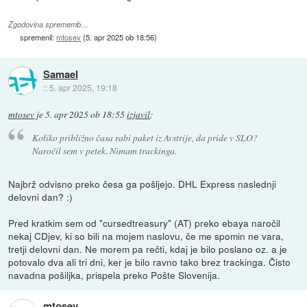
Zgodovina sprememb…
spremenil:
mtosev
(
5. apr 2025 ob 18:56
)
Samael
::
5. apr 2025, 19:18
mtosev
je
5. apr 2025 ob 18:55
izjavil
:
Koliko približno časa rabi paket iz Avstrije, da pride v SLO?
Naročil sem v petek. Nimam trackinga.
Najbrž odvisno preko česa ga pošljejo. DHL Express naslednji
delovni dan? :)
Pred kratkim sem od "cursedtreasury" (AT) preko ebaya naročil
nekaj CDjev, ki so bili na mojem naslovu, če me spomin ne vara,
tretji delovni dan. Ne morem pa rečti, kdaj je bilo poslano oz. a je
potovalo dva ali tri dni, ker je bilo ravno tako brez trackinga. Čisto
navadna pošiljka, prispela preko Pošte Slovenija.
mtosev