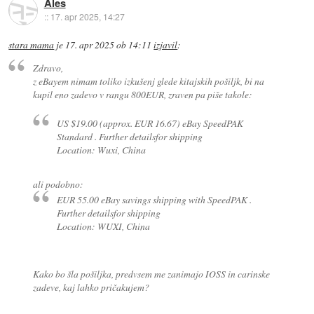
Ales
::
17. apr 2025, 14:27
stara mama
je
17. apr 2025 ob 14:11
izjavil
:
Zdravo,
z eBayem nimam toliko izkušenj glede kitajskih pošiljk, bi na
kupil eno zadevo v rangu 800EUR, zraven pa piše takole:
US $19.00 (approx. EUR 16.67) eBay SpeedPAK
Standard . Further detailsfor shipping
Location: Wuxi, China
ali podobno:
EUR 55.00 eBay savings shipping with SpeedPAK .
Further detailsfor shipping
Location: WUXI, China
Kako bo šla pošiljka, predvsem me zanimajo IOSS in carinske
zadeve, kaj lahko pričakujem?