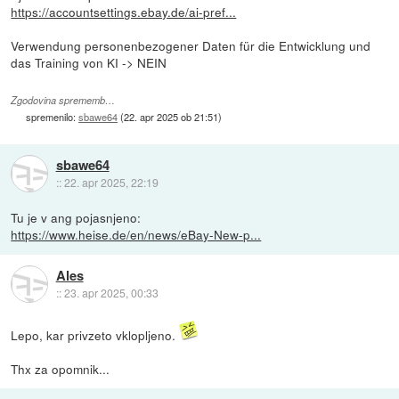
https://accountsettings.ebay.de/ai-pref...
Verwendung personenbezogener Daten für die Entwicklung und
das Training von KI -> NEIN
Zgodovina sprememb…
spremenilo:
sbawe64
(
22. apr 2025 ob 21:51
)
sbawe64
::
22. apr 2025, 22:19
Tu je v ang pojasnjeno:
https://www.heise.de/en/news/eBay-New-p...
Ales
::
23. apr 2025, 00:33
Lepo, kar privzeto vklopljeno.
Thx za opomnik...