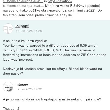
customs.ec.europa.eu/b...
in
https://taxation-
customs.ec.europa.eu/d...
, kjer je za vsako EU državo posebej
navedeno, kako pošiljke obravnavajo (oz. so jih junija 2022). Do
teh strani sem prišel preko linkov na ebay.de.
lolipop2
::
4. jan 2025, 15:28
A se je tole že komu zgodilo:
Your item was forwarded to a different address at 8:39 am on
January 3, 2025 in SAINT LOUIS, MO. This was because of
forwarding instructions or because the address or ZIP Code on the
label was incorrect.
Naslove je bil vnešen pravi, kot na eBayu. Bi znal biti forward na
drug naslov?
mtosev
::
7. jan 2025, 17:22
A je normalno, da ni novih updajtov in mi že nekaj dni piše tole?
Thu, Jan 2