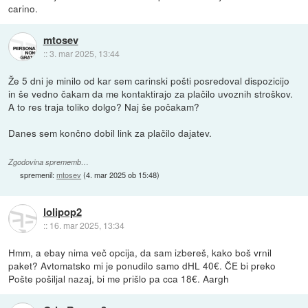
carino.
mtosev
::
3. mar 2025, 13:44
Že 5 dni je minilo od kar sem carinski pošti posredoval dispozicijo
in še vedno čakam da me kontaktirajo za plačilo uvoznih stroškov.
A to res traja toliko dolgo? Naj še počakam?
Danes sem končno dobil link za plačilo dajatev.
Zgodovina sprememb…
spremenil:
mtosev
(
4. mar 2025 ob 15:48
)
lolipop2
::
16. mar 2025, 13:34
Hmm, a ebay nima več opcija, da sam izbereš, kako boš vrnil
paket? Avtomatsko mi je ponudilo samo dHL 40€. ČE bi preko
Pošte pošiljal nazaj, bi me prišlo pa cca 18€. Aargh