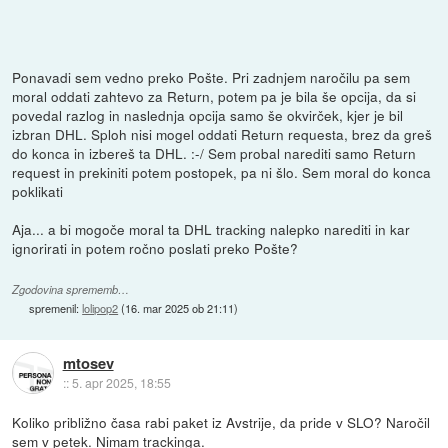
Ponavadi sem vedno preko Pošte. Pri zadnjem naročilu pa sem
moral oddati zahtevo za Return, potem pa je bila še opcija, da si
povedal razlog in naslednja opcija samo še okvirček, kjer je bil
izbran DHL. Sploh nisi mogel oddati Return requesta, brez da greš
do konca in izbereš ta DHL. :-/ Sem probal narediti samo Return
request in prekiniti potem postopek, pa ni šlo. Sem moral do konca
poklikati
Aja... a bi mogoče moral ta DHL tracking nalepko narediti in kar
ignorirati in potem ročno poslati preko Pošte?
Zgodovina sprememb…
spremenil:
lolipop2
(
16. mar 2025 ob 21:11
)
mtosev
::
5. apr 2025, 18:55
Koliko približno časa rabi paket iz Avstrije, da pride v SLO? Naročil
sem v petek. Nimam trackinga.