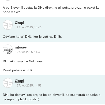
A po Sloveniji dostavlja DHL direktno ali pošta prevzame paket ko
pride v slo?
Okapi
::
27. feb 2025, 14:46
Odvisno kateri DHL, ker je več različnih.
mtosev
::
27. feb 2025, 14:49
DHL eCommerce Solutions
Paket prihaja iz ZDA.
Okapi
::
27. feb 2025, 14:53
DHL bo dostavil (se prej te bo pa obvestil, da mu moraš podatke o
nakupu in plačilu poslati).