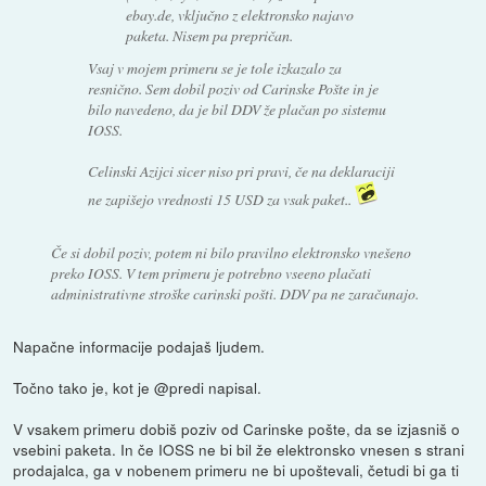
ebay.de, vključno z elektronsko najavo
paketa. Nisem pa prepričan.
Vsaj v mojem primeru se je tole izkazalo za
resnično. Sem dobil poziv od Carinske Pošte in je
bilo navedeno, da je bil DDV že plačan po sistemu
IOSS.
Celinski Azijci sicer niso pri pravi, če na deklaraciji
ne zapišejo vrednosti 15 USD za vsak paket..
Če si dobil poziv, potem ni bilo pravilno elektronsko vnešeno
preko IOSS. V tem primeru je potrebno vseeno plačati
administrativne stroške carinski pošti. DDV pa ne zaračunajo.
Napačne informacije podajaš ljudem.
Točno tako je, kot je @predi napisal.
V vsakem primeru dobiš poziv od Carinske pošte, da se izjasniš o
vsebini paketa. In če IOSS ne bi bil že elektronsko vnesen s strani
prodajalca, ga v nobenem primeru ne bi upoštevali, četudi bi ga ti