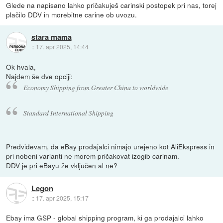
Glede na napisano lahko pričakuješ carinski postopek pri nas, torej
plačilo DDV in morebitne carine ob uvozu.
stara mama
::
17. apr 2025, 14:44
Ok hvala,
Najdem še dve opciji:
Economy Shipping from Greater China to worldwide
Standard International Shipping
Predvidevam, da eBay prodajalci nimajo urejeno kot AliEkspress in
pri nobeni varianti ne morem pričakovat izogib carinam.
DDV je pri eBayu že vključen al ne?
Legon
::
17. apr 2025, 15:17
Ebay ima GSP - global shipping program, ki ga prodajalci lahko