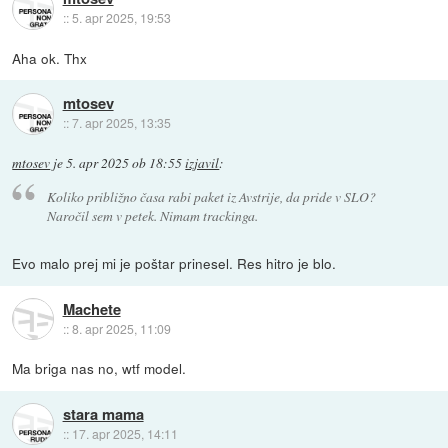
::
5. apr 2025, 19:53
Aha ok. Thx
mtosev
::
7. apr 2025, 13:35
mtosev
je
5. apr 2025 ob 18:55
izjavil
:
Koliko približno časa rabi paket iz Avstrije, da pride v SLO?
Naročil sem v petek. Nimam trackinga.
Evo malo prej mi je poštar prinesel. Res hitro je blo.
Machete
::
8. apr 2025, 11:09
Ma briga nas no, wtf model.
stara mama
::
17. apr 2025, 14:11