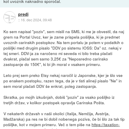
kot uvoznik naknadno sporočal.
predi
::
16. dec 2024, 09:48
Ko sem napisal "poziv", sem mislil na SMS, ki me je obvestil, da naj
grem na Portal Uvoz, ker je zame prispela pošiljka, ki je predmet
uvoznih carinskih postopkov. Na tem portalu je potem v podatkih o
pošiljki med drugim pisalo "DDV po sistemu IOSS: Da" oz. nekaj v
tej smeri. DDV-ja za naročeno mi seveda ni bilo treba plačati
dvakrat, plačal sem samo 3,25€ za "Neposredno carinsko
zastopanje do 150€", ki bi jih moral v vsakem primeru.
Leto prej sem preko Etsy nekaj naročil iz Japonske, kjer je šlo vse
po enakem postopku, razen tega, da je v tisti alineji pisalo "Ne" in
sem moral plačati DDV še enkrat, poleg zastopanja.
Skratka, po mojih izkušnjah, dobiš "poziv" za vsako pošiljko iz
tretjih držav, v kolikor postopek opravlja Carinska Pošta.
V nekaterih državah v naši okolici (Italija, Nemčija, Avstrija,
Madžarska) pa res ne bi dobil nobenega poziva, če bi šlo za tak tip
pošiljke, kot v mojem primeru. Več o tem piše na
https://taxation-