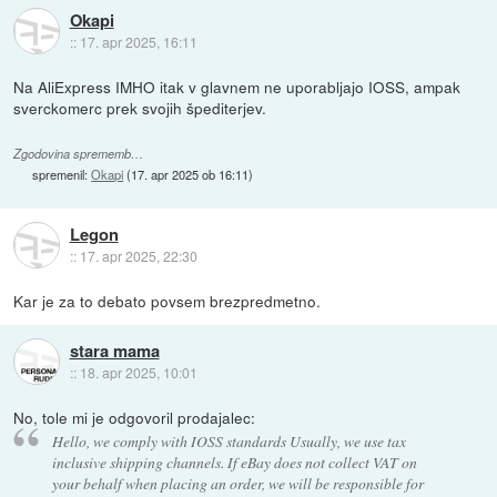
Okapi
::
17. apr 2025, 16:11
Na AliExpress IMHO itak v glavnem ne uporabljajo IOSS, ampak
sverckomerc prek svojih špediterjev.
Zgodovina sprememb…
spremenil:
Okapi
(
17. apr 2025 ob 16:11
)
Legon
::
17. apr 2025, 22:30
Kar je za to debato povsem brezpredmetno.
stara mama
::
18. apr 2025, 10:01
No, tole mi je odgovoril prodajalec:
Hello, we comply with IOSS standards Usually, we use tax
inclusive shipping channels. If eBay does not collect VAT on
your behalf when placing an order, we will be responsible for