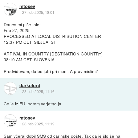
mtosev
::
27. feb 2025, 18:01
Danes mi piše tole:
Feb 27, 2025
PROCESSED AT LOCAL DISTRIBUTION CENTER
12:37 PM CET, SILJUA, SI
ARRIVAL IN COUNTRY [DESTINATION COUNTRY]
08:10 AM CET, SLOVENIA
Predvidevam, da bo jutri pri meni. A prav mislim?
darkolord
::
28. feb 2025, 11:16
Če je iz EU, potem verjetno ja
mtosev
::
28. feb 2025, 11:19
Sam včeraj dobil SMS od carinske pošte. Tak da je šlo še na