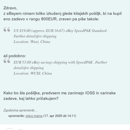
Zdravo,
z eBayem nimam toliko izkušenj glede kitajskih pošiljk, bi na kupil
eno zadevo v rangu 800EUR, zraven pa piše takole:
US $19.00 (approx. EUR 16.67) eBay SpeedPAK Standard .
Further detailsfor shipping
Location: Wuxi, China
ali podobno:
EUR 55.00 eBay savings shipping with SpeedPAK . Further
detailsfor shipping
Location: WUXI, China
Kako bo šla pošiljka, predvsem me zanimajo IOSS in carinske
zadeve, kaj lahko pričakujem?
Zgodovina sprememb…
spremenilo:
stara mama
(
17. apr 2025 ob 14:11
)