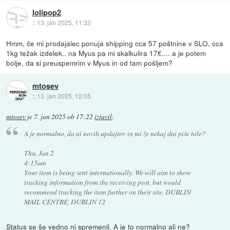
lolipop2
::
13. jan 2025, 11:32
Hmm, če mi prodajalec ponuja shipping cca 57 poštnine v SLO, cca
1kg težak izdelek.. na Myus pa mi skalkulira 17€.... a je potem
bolje, da si preuspemrim v Myus in od tam pošljem?
mtosev
::
13. jan 2025, 12:05
mtosev
je
7. jan 2025 ob 17:22
izjavil
:
A je normalno, da ni novih updajtov in mi že nekaj dni piše tole?
Thu, Jan 2
4:15am
Your item is being sent internationally. We will aim to show
tracking information from the receiving post, but would
recommend tracking the item further on their site. DUBLIN
MAIL CENTRE, DUBLIN 12
Status se še vedno ni spremenil. A je to normalno ali ne?