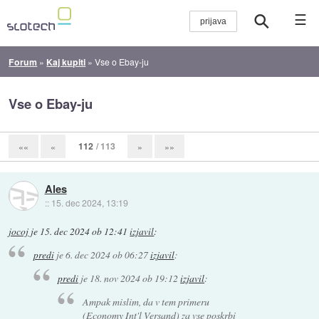
☰
Forum
»
Kaj kupiti
»
Vse o Ebay-ju
Vse o Ebay-ju
112
/ 113
««
«
»
»»
Ales
::
15. dec 2024, 13:19
jocoj
je
15. dec 2024 ob 12:41
izjavil
:
predi
je
6. dec 2024 ob 06:27
izjavil
:
predi
je
18. nov 2024 ob 19:12
izjavil
:
Ampak mislim, da v tem primeru
(Economy Int'l Versand) za vse poskrbi