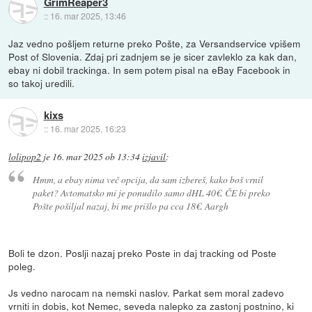
GrimReaper3
::
16. mar 2025, 13:46
Jaz vedno pošljem returne preko Pošte, za Versandservice vpišem
Post of Slovenia. Zdaj pri zadnjem se je sicer zavleklo za kak dan,
ebay ni dobil trackinga. In sem potem pisal na eBay Facebook in
so takoj uredili.
kixs
::
16. mar 2025, 16:23
lolipop2
je
16. mar 2025 ob 13:34
izjavil
:
Hmm, a ebay nima več opcija, da sam izbereš, kako boš vrnil
paket? Avtomatsko mi je ponudilo samo dHL 40€. ČE bi preko
Pošte pošiljal nazaj, bi me prišlo pa cca 18€. Aargh
Boli te dzon. Poslji nazaj preko Poste in daj tracking od Poste
poleg.
Js vedno narocam na nemski naslov. Parkat sem moral zadevo
vrniti in dobis, kot Nemec, seveda nalepko za zastonj postnino, ki