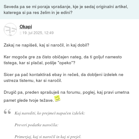
Seveda pa se mi poraja vprašanje, kje je sedaj originalni artikel,
katerega si pa res želim in je edini?
Okapi
::
19. jul 2025, 12:49
Zakaj ne napišeš, kaj si naročil, in kaj dobil?
Ker mogoče gre za čisto običajen nateg, da ti goljuf namesto
tistega, kar si plačal, pošlje "opeko"?
Sicer pa pač kontaktiraš ebay in rečeš, da dobljeni izdelek ne
ustreza tistemu, kar si naročil.
Drugič pa, preden sprašuješ na forumu, poglej, kaj pravi umetna
pamet glede tvoje težave.
Kaj narediti, ko prejmeš napačen izdelek:
Preveri podatke naročila:
Primerjaj, kaj si naročil in kaj si prejel.