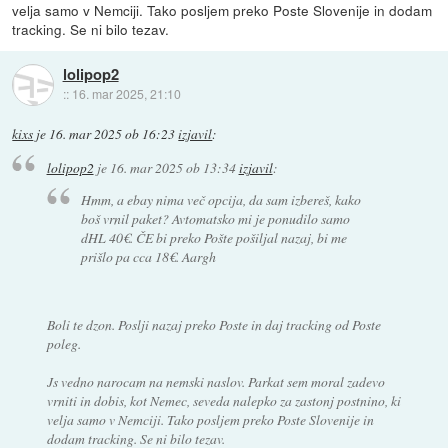
velja samo v Nemciji. Tako posljem preko Poste Slovenije in dodam
tracking. Se ni bilo tezav.
lolipop2
::
16. mar 2025, 21:10
kixs
je
16. mar 2025 ob 16:23
izjavil
:
lolipop2
je
16. mar 2025 ob 13:34
izjavil
:
Hmm, a ebay nima več opcija, da sam izbereš, kako
boš vrnil paket? Avtomatsko mi je ponudilo samo
dHL 40€. ČE bi preko Pošte pošiljal nazaj, bi me
prišlo pa cca 18€. Aargh
Boli te dzon. Poslji nazaj preko Poste in daj tracking od Poste
poleg.
Js vedno narocam na nemski naslov. Parkat sem moral zadevo
vrniti in dobis, kot Nemec, seveda nalepko za zastonj postnino, ki
velja samo v Nemciji. Tako posljem preko Poste Slovenije in
dodam tracking. Se ni bilo tezav.