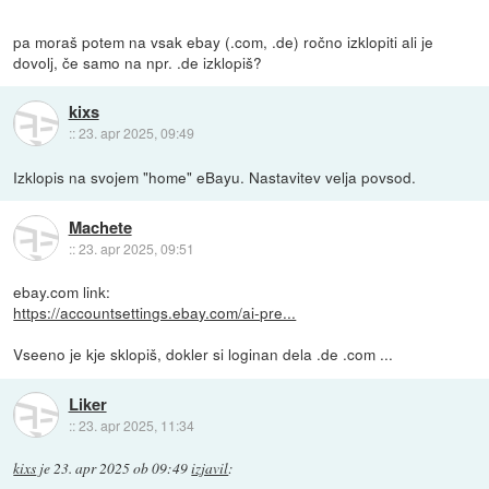
pa moraš potem na vsak ebay (.com, .de) ročno izklopiti ali je
dovolj, če samo na npr. .de izklopiš?
kixs
::
23. apr 2025, 09:49
Izklopis na svojem "home" eBayu. Nastavitev velja povsod.
Machete
::
23. apr 2025, 09:51
ebay.com link:
https://accountsettings.ebay.com/ai-pre...
Vseeno je kje sklopiš, dokler si loginan dela .de .com ...
Liker
::
23. apr 2025, 11:34
kixs
je
23. apr 2025 ob 09:49
izjavil
: