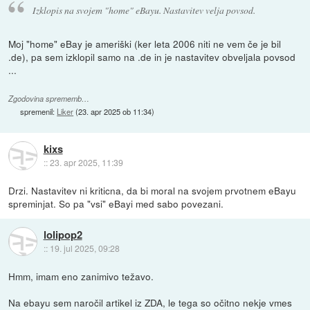
Izklopis na svojem "home" eBayu. Nastavitev velja povsod.
Moj "home" eBay je ameriški (ker leta 2006 niti ne vem če je bil
.de), pa sem izklopil samo na .de in je nastavitev obveljala povsod
...
Zgodovina sprememb…
spremenil:
Liker
(
23. apr 2025 ob 11:34
)
kixs
::
23. apr 2025, 11:39
Drzi. Nastavitev ni kriticna, da bi moral na svojem prvotnem eBayu
spreminjat. So pa "vsi" eBayi med sabo povezani.
lolipop2
::
19. jul 2025, 09:28
Hmm, imam eno zanimivo težavo.
Na ebayu sem naročil artikel iz ZDA, le tega so očitno nekje vmes