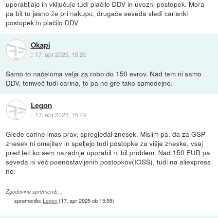
uporabljajo in vključuje tudi plačilo DDV in uvozni postopek. Mora
pa bit to jasno že pri nakupu, drugače seveda sledi carisnki
postopek in plačilo DDV
Okapi
::
17. apr 2025, 15:20
Samo to načeloma velja za robo do 150 evrov. Nad tem ni samo
DDV, temveč tudi carina, to pa ne gre tako samodejno.
Legon
::
17. apr 2025, 15:49
Glede carine imas prav, spregledal znesek. Mislim pa, da za GSP
znesek ni omejitev in speljejo tudi postopke za višje zneske, vsaj
pred leti ko sem nazadnje uporabil ni bil problem. Nad 150 EUR pa
seveda ni več poenostavljenih postopkov(IOSS), tudi na aliexpress
ne.
Zgodovina sprememb…
spremenilo:
Legon
(
17. apr 2025 ob 15:55
)