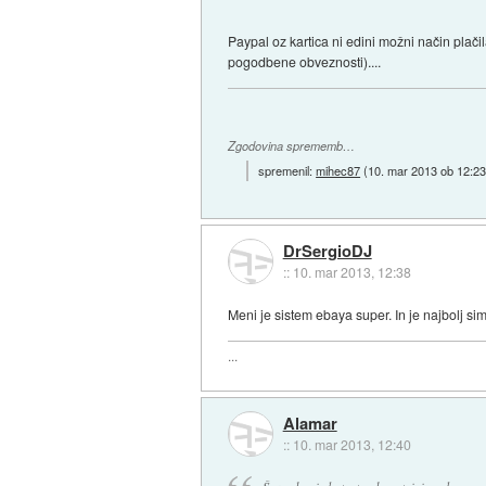
Paypal oz kartica ni edini možni način plači
pogodbene obveznosti)....
Zgodovina sprememb…
spremenil:
mihec87
(
10. mar 2013 ob 12:2
DrSergioDJ
::
10. mar 2013, 12:38
Meni je sistem ebaya super. In je najbolj si
...
Alamar
::
10. mar 2013, 12:40