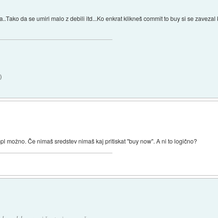
la..Tako da se umiri malo z debili itd...Ko enkrat klikneš commit to buy si se zavez
3
)
mpl možno. Če nimaš sredstev nimaš kaj pritiskat "buy now". A ni to logično?