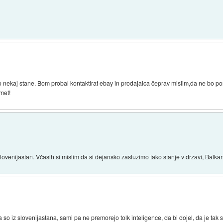
ekaj stane. Bom probal kontaktirat ebay in prodajalca čeprav mislim,da ne bo poma
met!
Slovenijastan. Včasih si mislim da si dejansko zaslužimo tako stanje v državi, Bal
da so iz slovenijastana, sami pa ne premorejo tolk inteligence, da bi dojel, da je t