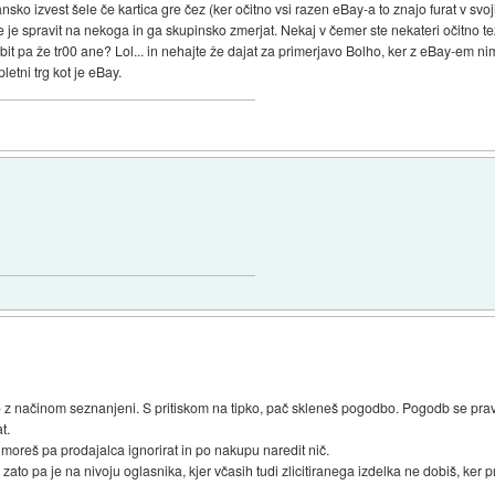
ko izvest šele če kartica gre čez (ker očitno vsi razen eBay-a to znajo furat v svoji
 je spravit na nekoga in ga skupinsko zmerjat. Nekaj v čemer ste nekateri očitno te
a bit pa že tr00 ane? Lol... in nehajte že dajat za primerjavo Bolho, ker z eBay-e
letni trg kot je eBay.
so z načinom seznanjeni. S pritiskom na tipko, pač skleneš pogodbo. Pogodb se prav
t.
reš pa prodajalca ignorirat in po nakupu naredit nič.
ato pa je na nivoju oglasnika, kjer včasih tudi zlicitiranega izdelka ne dobiš, ker p