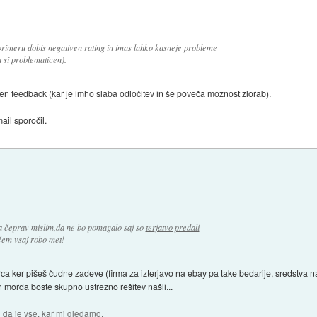
primeru dobis negativen rating in imas lahko kasneje probleme
a si problematicen).
ven feedback (kar je imho slaba odločitev in še poveča možnost zlorab).
ail sporočil.
a čeprav mislim,da ne bo pomagalo saj so
terjatvo predali
čem vsaj robo met!
orca ker pišeš čudne zadeve (firma za izterjavo na ebay pa take bedarije, sredstv
n morda boste skupno ustrezno rešitev našli...
n da je vse, kar mi gledamo,