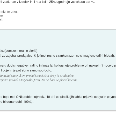
l vračunan v izdelek in ti rata tistih 25% ugodneje vse skupa par %.
mful injuries.
ion
al.
cu(sem ze moral to storiti)
si ze zajebal prodajalce, ki je imel resno stranko(razen ce si magicno edini biddal).
eru dobis negativen rating in imas lahko kasneje probleme pri nakupih(ti nocejo pro
 ljudje in je potrebno samo sporocilo.
o nekaj stane. Bom probal kontaktirat ebay in prodajalca
rjatvo predali izterjevalni firmi. No če bom že plačal hočem
e bojo mel ONI probleme(v roku 40 dni po placilu jih lahko prijavis ebayu in paypal
robe bi denar dobil 100%).