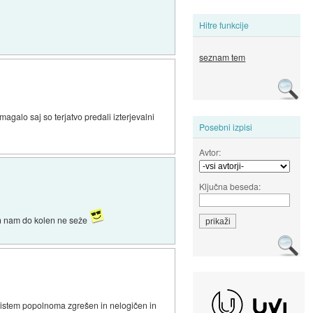
Hitre funkcije
seznam tem
galo saj so terjatvo predali izterjevalni
Posebni izpisi
Avtor:
Ključna beseda:
kan nam do kolen ne seže
ak sistem popolnoma zgrešen in nelogičen in