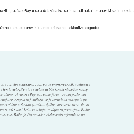
ravili igre. Na eBay-u so pač takšna kot so in zaradi nekaj lenuhov, ki se jim ne d
eženci nakupe opravljajo z resnimi nameni sklenitve pogodbe.
 da so iz slovenijastana, sami pa ne premorejo tolk inteligence,
rešen in nelogičen in se delate debile kot da ni možno nakup
er očitno vsi razen eBay-a to znajo furat v svojih poslovnih
prodajalce. Ampak hej, najlažje se je spravit na nekoga in ga
teri očitno težkokategorniki... tipične slovenske ovce, če so
pa že tr00 ane? Lol... in nehajte že dajat za primerjavo Bolho,
ezave. Bolha je čist navaden elektronski oglasnik ne pa