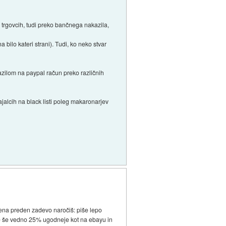
h trgovcih, tudi preko bančnega nakazila,
a bilo kateri strani). Tudi, ko neko stvar
kazilom na paypal račun preko različnih
jalcih na black listi poleg makaronarjev
ena preden zadevo naročiš: piše lepo
je še vedno 25% ugodneje kot na ebayu in