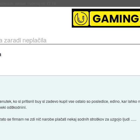
naslednji dve leti
::
včeraj ob 11:37
a zaradi neplačila
a
renutek, ko si pritisnil buy si zadevo kupil vse ostalo so posledice, edino, kar lahko 
neki odškodnini.
zato se firmam ne zdi nič narobe plačati nekaj sodnih stroškov za uzgojo ljudi ......