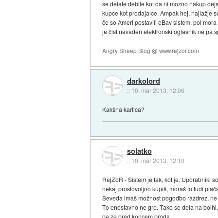
se delate debile kot da ni možno nakup dejans
kupce kot prodajalce. Ampak hej, najlažje se
če so Ameri postavili eBay sistem, pol mor
je čist navaden elektronski oglasnik ne pa sp
Angry Sheep Blog @ www.rejzor.com
darkolord
::
10. mar 2013, 12:06
Kakšna kartica?
solatko
::
10. mar 2013, 12:10
RejZoR - Sistem je tak, kot je. Uporabniki 
nekaj prostovoljno kupiš, moraš to tudi plača
Seveda imaš možnost pogodbo razdrez, ne mo
To enostavno ne gre. Tako se dela na bolhi, z
pa že pred koncem proda.