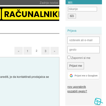
Išči:
Zadnje novice
Prijava
2
«
1
3
»
Zapomni si me
narediš, je da kontaktiraš prodajalca se
nov uporabnik
pozabili geslo?