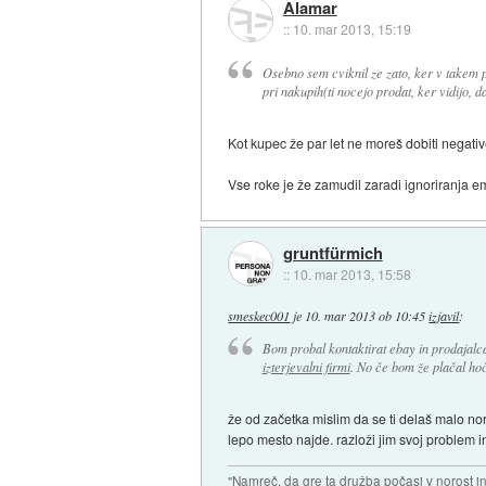
Alamar
::
10. mar 2013, 15:19
Osebno sem cviknil ze zato, ker v takem 
pri nakupih(ti nocejo prodat, ker vidijo, d
Kot kupec že par let ne moreš dobiti negati
Vse roke je že zamudil zaradi ignoriranja em
gruntfürmich
::
10. mar 2013, 15:58
smeskec001
je
10. mar 2013 ob 10:45
izjavil
:
Bom probal kontaktirat ebay in prodajalc
izterjevalni firmi
. No če bom že plačal ho
že od začetka mislim da se ti delaš malo n
lepo mesto najde. razloži jim svoj problem i
"Namreč, da gre ta družba počasi v norost i