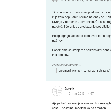
Še vedno je butasto, da potrjuje nakup pr
Ti očitno ne poznaš osnov poslovanja na ebay
ki je zelo popularen recimo na ebay.de. Ka
Stvar je v neresnih uporabnikih. Če si se regi
naročiš, ti še enkrat, pred zadnjo potrditvijo
Poleg tega je tale specifičen avtor teme de
načinov.
Popolnoma se strinjam z balkanskimi oznakam
in nigerijcev.
Zgodovina sprememb…
spremenil:
Alamar
(
10. mar 2013 ob 12:40
)
šernk
::
10. mar 2013, 14:57
Aja pa ker že omenjate amazon kot nek zgl
cena + poštnina, medtem ko na amazonu... H