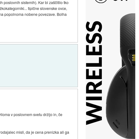
h poslovnih sistemih). Kar bi zaščitilo tko
žkokategorniki... tipične slovenske ovce,
m nima popolnoma nobene povezave. Bolha
iloma v poslovnem svetu držijo in, če
rodajalec misli, da je cena prenizka ali ga