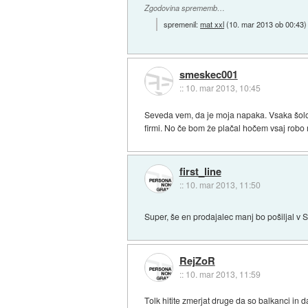
Zgodovina sprememb…
spremenil:
mat xxl
(
10. mar 2013 ob 00:43
)
smeskec001
::
10. mar 2013, 10:45
Seveda vem, da je moja napaka. Vsaka šolo n
firmi. No če bom že plačal hočem vsaj robo 
first_line
::
10. mar 2013, 11:50
Super, še en prodajalec manj bo pošiljal v 
RejZoR
::
10. mar 2013, 11:59
Tolk hitite zmerjat druge da so balkanci in 