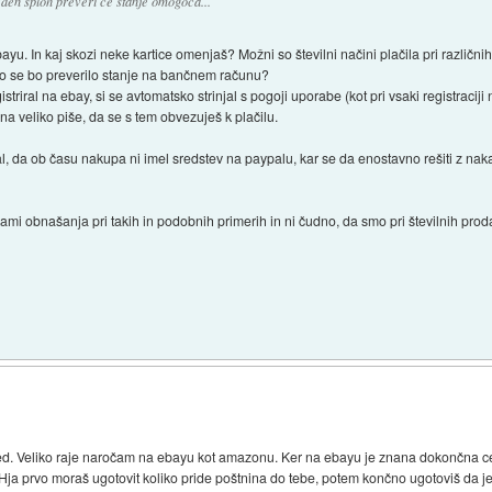
eden sploh preveri če stanje omogoča...
u. In kaj skozi neke kartice omenjaš? Možni so številni načini plačila pri različni
ko se bo preverilo stanje na bančnem računu?
striral na ebay, si se avtomatsko strinjal s pogoji uporabe (kot pri vsaki registraciji n
, na veliko piše, da se s tem obvezuješ k plačilu.
jal, da ob času nakupa ni imel sredstev na paypalu, kar se da enostavno rešiti z na
i obnašanja pri takih in podobnih primerih in ni čudno, da smo pri številnih proda
ed. Veliko raje naročam na ebayu kot amazonu. Ker na ebayu je znana dokončna c
ja prvo moraš ugotovit koliko pride poštnina do tebe, potem končno ugotoviš da 