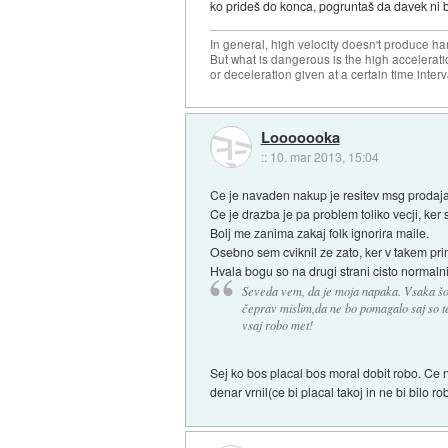
ko prideš do konca, pogruntaš da davek ni bi
In general, high velocity doesn't produce har
But what is dangerous is the high accelerat
or deceleration given at a certain time interv
Looooooka
::
10. mar 2013, 15:04
Ce je navaden nakup je resitev msg prodajal
Ce je drazba je pa problem toliko vecji, ker 
Bolj me zanima zakaj folk ignorira maile.
Osebno sem cviknil ze zato, ker v takem prim
Hvala bogu so na drugi strani cisto normalni
Seveda vem, da je moja napaka. Vsaka šol
čeprav mislim,da ne bo pomagalo saj so te
vsaj robo met!
Sej ko bos placal bos moral dobit robo. Ce n
denar vrnil(ce bi placal takoj in ne bi bilo 