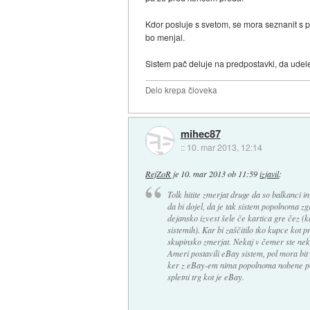
Kdor posluje s svetom, se mora seznanit s p
bo menjal.
Sistem pač deluje na predpostavki, da udel
Delo krepa človeka
mihec87
::
10. mar 2013, 12:14
RejZoR
je
10. mar 2013 ob 11:59
izjavil
:
Tolk hitite zmerjat druge da so balkanci in
da bi dojel, da je tak sistem popolnoma zg
dejansko izvest šele če kartica gre čez (k
sistemih). Kar bi zaščitilo tko kupce kot 
skupinsko zmerjat. Nekaj v čemer ste neka
Ameri postavili eBay sistem, pol mora bit 
ker z eBay-em nima popolnoma nobene pov
spletni trg kot je eBay.