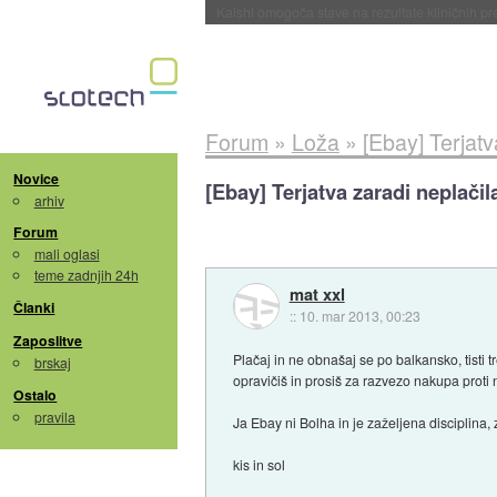
Sandisk že prodal več kot polovico SSD-jev za 
Forum
»
Loža
»
[Ebay] Terjatv
Novice
[Ebay] Terjatva zaradi neplačil
arhiv
Forum
mali oglasi
teme zadnjih 24h
mat xxl
Članki
::
10. mar 2013, 00:23
Zaposlitve
Plačaj in ne obnašaj se po balkansko, tisti t
brskaj
opravičiš in prosiš za razvezo nakupa proti 
Ostalo
pravila
Ja Ebay ni Bolha in je zaželjena disciplina, 
kis in sol