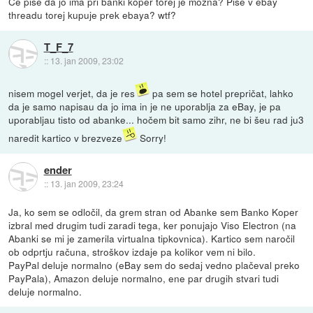
Če pise da jo ima pri banki koper torej je mozna? Pise v ebay
threadu torej kupuje prek ebaya? wtf?
T_F_7
::
13. jan 2009, 23:02
nisem mogel verjet, da je res
pa sem se hotel prepričat, lahko
da je samo napisau da jo ima in je ne uporablja za eBay, je pa
uporabljau tisto od abanke... hočem bit samo zihr, ne bi šeu rad ju3
naredit kartico v brezveze
Sorry!
ender
::
13. jan 2009, 23:24
Ja, ko sem se odločil, da grem stran od Abanke sem Banko Koper
izbral med drugim tudi zaradi tega, ker ponujajo Viso Electron (na
Abanki se mi je zamerila virtualna tipkovnica). Kartico sem naročil
ob odprtju računa, stroškov izdaje pa kolikor vem ni bilo.
PayPal deluje normalno (eBay sem do sedaj vedno plačeval preko
PayPala), Amazon deluje normalno, ene par drugih stvari tudi
deluje normalno.