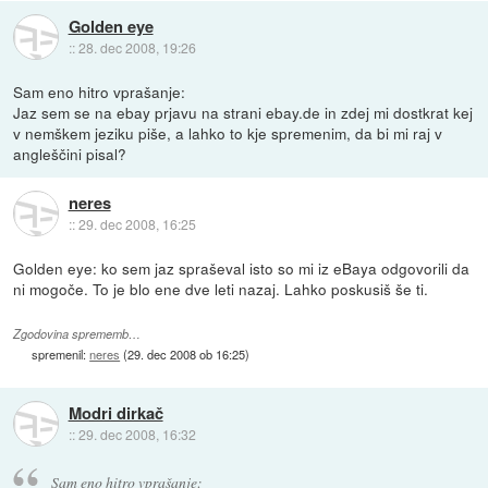
Golden eye
::
28. dec 2008, 19:26
Sam eno hitro vprašanje:
Jaz sem se na ebay prjavu na strani ebay.de in zdej mi dostkrat kej
v nemškem jeziku piše, a lahko to kje spremenim, da bi mi raj v
angleščini pisal?
neres
::
29. dec 2008, 16:25
Golden eye: ko sem jaz spraševal isto so mi iz eBaya odgovorili da
ni mogoče. To je blo ene dve leti nazaj. Lahko poskusiš še ti.
Zgodovina sprememb…
spremenil:
neres
(
29. dec 2008 ob 16:25
)
Modri dirkač
::
29. dec 2008, 16:32
Sam eno hitro vprašanje: