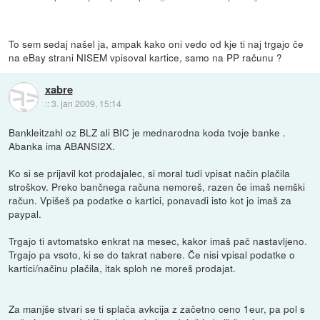
To sem sedaj našel ja, ampak kako oni vedo od kje ti naj trgajo če
na eBay strani NISEM vpisoval kartice, samo na PP računu ?
xabre
::
3. jan 2009, 15:14
Bankleitzahl oz BLZ ali BIC je mednarodna koda tvoje banke .
Abanka ima ABANSI2X.
Ko si se prijavil kot prodajalec, si moral tudi vpisat način plačila
stroškov. Preko bančnega računa nemoreš, razen če imaš nemški
račun. Vpišeš pa podatke o kartici, ponavadi isto kot jo imaš za
paypal.
Trgajo ti avtomatsko enkrat na mesec, kakor imaš pač nastavljeno.
Trgajo pa vsoto, ki se do takrat nabere. Če nisi vpisal podatke o
kartici/načinu plačila, itak sploh ne moreš prodajat.
Za manjše stvari se ti splača avkcija z začetno ceno 1eur, pa pol s