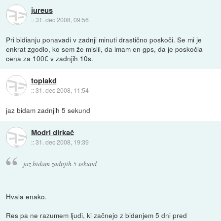
jureus
::
31. dec 2008, 09:56
Pri bidianju ponavadi v zadnji minuti drastično poskoči. Se mi je
enkrat zgodlo, ko sem že mislil, da imam en gps, da je poskočla
cena za 100€ v zadnjih 10s.
toplakd
::
31. dec 2008, 11:54
jaz bidam zadnjih 5 sekund
Modri dirkač
::
31. dec 2008, 19:39
jaz bidam zadnjih 5 sekund
Hvala enako.
Res pa ne razumem ljudi, ki začnejo z bidanjem 5 dni pred