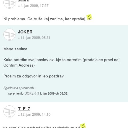
::
4. jan 2009, 17:57
Ni problema. Če te še kaj zanima, kar vprašaj.
JOKER
::
11. jan 2009, 08:31
Mene zanima:
Kako potrdim svoj naslov oz. kje to naredim (prodajalec pravi naj
Confirm Address)
Prosim za odgovor in lep pozdrav.
Zgodovina sprememb…
spremenilo:
JOKER
(
11. jan 2009 ob 08:32
)
T_F_7
::
12. jan 2009, 14:10
tle sem si pa prebral veliko zanimivih stvari