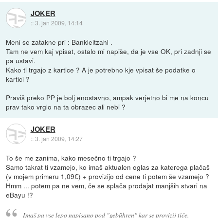
JOKER
::
3. jan 2009, 14:14
Meni se zatakne pri : Bankleitzahl .
Tam ne vem kaj vpisat, ostalo mi napiše, da je vse OK, pri zadnji se
pa ustavi.
Kako ti trgajo z kartice ? A je potrebno kje vpisat še podatke o
kartici ?
Praviš preko PP je bolj enostavno, ampak verjetno bi me na koncu
prav tako vrglo na ta obrazec ali nebi ?
JOKER
::
3. jan 2009, 14:27
To še me zanima, kako mesečno ti trgajo ?
Samo takrat ti vzamejo, ko imaš aktualen oglas za katerega plačaš
(v mojem primeru 1,09€) + provizijo od cene ti potem še vzamejo ?
Hmm ... potem pa ne vem, če se splača prodajat manjših stvari na
eBayu !?
Imaš pa vse lepo napisano pod "gebühren" kar se provizij tiče.