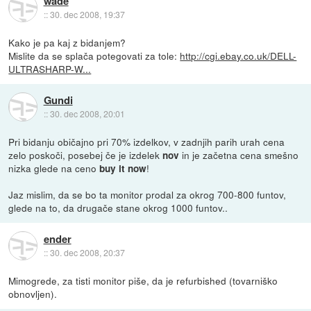
wade
::
30. dec 2008, 19:37
Kako je pa kaj z bidanjem?
Mislite da se splača potegovati za tole:
http://cgi.ebay.co.uk/DELL-
ULTRASHARP-W...
Gundi
::
30. dec 2008, 20:01
Pri bidanju običajno pri 70% izdelkov, v zadnjih parih urah cena
zelo poskoči, posebej če je izdelek
in je začetna cena smešno
nov
nizka glede na ceno
!
buy it now
Jaz mislim, da se bo ta monitor prodal za okrog 700-800 funtov,
glede na to, da drugače stane okrog 1000 funtov..
ender
::
30. dec 2008, 20:37
Mimogrede, za tisti monitor piše, da je refurbished (tovarniško
obnovljen).