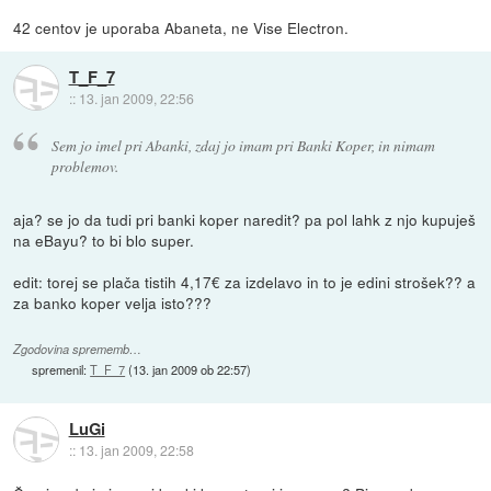
42 centov je uporaba Abaneta, ne Vise Electron.
T_F_7
::
13. jan 2009, 22:56
Sem jo imel pri Abanki, zdaj jo imam pri Banki Koper, in nimam
problemov.
aja? se jo da tudi pri banki koper naredit? pa pol lahk z njo kupuješ
na eBayu? to bi blo super.
edit: torej se plača tistih 4,17€ za izdelavo in to je edini strošek?? a
za banko koper velja isto???
Zgodovina sprememb…
spremenil:
T_F_7
(
13. jan 2009 ob 22:57
)
LuGi
::
13. jan 2009, 22:58