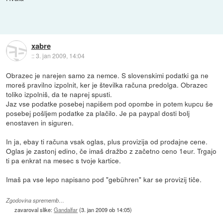
xabre
::
3. jan 2009, 14:04
Obrazec je narejen samo za nemce. S slovenskimi podatki ga ne
moreš pravilno izpolnit, ker je številka računa predolga. Obrazec
toliko izpolniš, da te naprej spusti.
Jaz vse podatke posebej napišem pod opombe in potem kupcu še
posebej pošljem podatke za plačilo. Je pa paypal dosti bolj
enostaven in siguren.
In ja, ebay ti računa vsak oglas, plus provizija od prodajne cene.
Oglas je zastonj edino, če imaš dražbo z začetno ceno 1eur. Trgajo
ti pa enkrat na mesec s tvoje kartice.
Imaš pa vse lepo napisano pod "gebühren" kar se provizij tiče.
Zgodovina sprememb…
zavaroval slike:
Gandalfar
(
3. jan 2009 ob 14:05
)