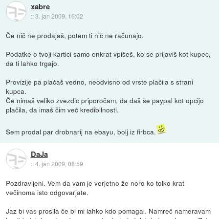
xabre
::
3. jan 2009, 16:02
Če nič ne prodajaš, potem ti nič ne računajo.
Podatke o tvoji kartici samo enkrat vpišeš, ko se prijaviš kot kupec,
da ti lahko trgajo.
Provizije pa plačaš vedno, neodvisno od vrste plačila s strani
kupca.
Če nimaš veliko zvezdic priporočam, da daš še paypal kot opcijo
plačila, da imaš čim več kredibilnosti.
Sem prodal par drobnarij na ebayu, bolj iz firbca.
DaJa
::
4. jan 2009, 08:59
Pozdravljeni. Vem da vam je verjetno že noro ko tolko krat
večinoma isto odgovarjate.
Jaz bi vas prosila če bi mi lahko kdo pomagal. Namreč nameravam