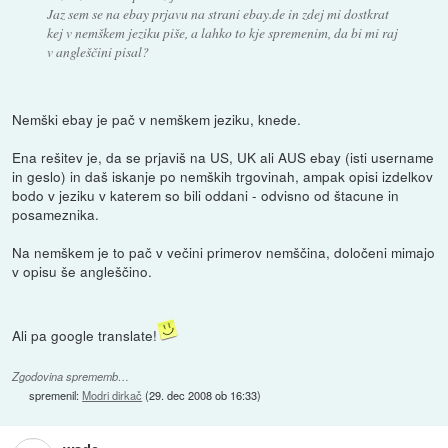
Jaz sem se na ebay prjavu na strani ebay.de in zdej mi dostkrat
kej v nemškem jeziku piše, a lahko to kje spremenim, da bi mi raj
v angleščini pisal?
Nemški ebay je pač v nemškem jeziku, knede.
Ena rešitev je, da se prjaviš na US, UK ali AUS ebay (isti username
in geslo) in daš iskanje po nemških trgovinah, ampak opisi izdelkov
bodo v jeziku v katerem so bili oddani - odvisno od štacune in
posameznika.
Na nemškem je to pač v večini primerov nemščina, določeni mimajo
v opisu še angleščino.
Ali pa google translate!
Zgodovina sprememb…
spremenil:
Modri dirkač
(
29. dec 2008 ob 16:33
)