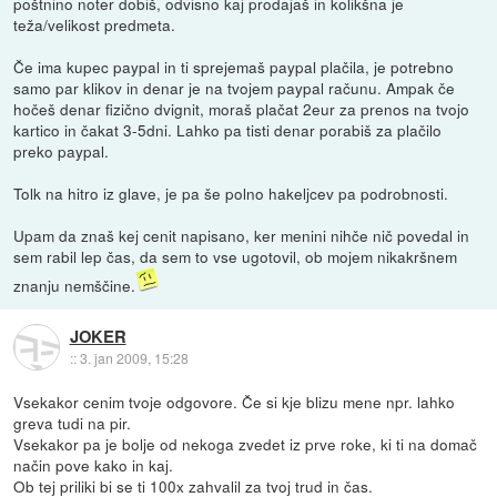
poštnino noter dobiš, odvisno kaj prodajaš in kolikšna je
teža/velikost predmeta.
Če ima kupec paypal in ti sprejemaš paypal plačila, je potrebno
samo par klikov in denar je na tvojem paypal računu. Ampak če
hočeš denar fizično dvignit, moraš plačat 2eur za prenos na tvojo
kartico in čakat 3-5dni. Lahko pa tisti denar porabiš za plačilo
preko paypal.
Tolk na hitro iz glave, je pa še polno hakeljcev pa podrobnosti.
Upam da znaš kej cenit napisano, ker menini nihče nič povedal in
sem rabil lep čas, da sem to vse ugotovil, ob mojem nikakršnem
znanju nemščine.
JOKER
::
3. jan 2009, 15:28
Vsekakor cenim tvoje odgovore. Če si kje blizu mene npr. lahko
greva tudi na pir.
Vsekakor pa je bolje od nekoga zvedet iz prve roke, ki ti na domač
način pove kako in kaj.
Ob tej priliki bi se ti 100x zahvalil za tvoj trud in čas.