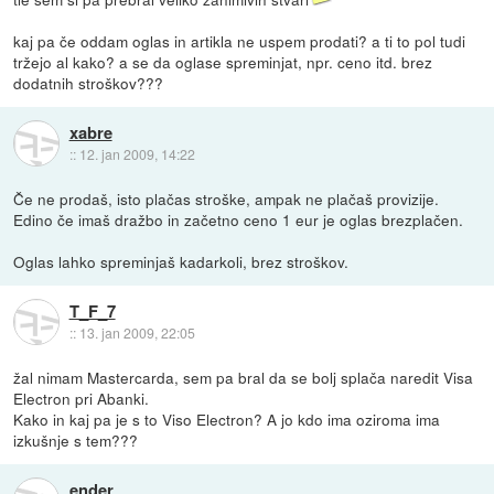
kaj pa če oddam oglas in artikla ne uspem prodati? a ti to pol tudi
tržejo al kako? a se da oglase spreminjat, npr. ceno itd. brez
dodatnih stroškov???
xabre
::
12. jan 2009, 14:22
Če ne prodaš, isto plačas stroške, ampak ne plačaš provizije.
Edino če imaš dražbo in začetno ceno 1 eur je oglas brezplačen.
Oglas lahko spreminjaš kadarkoli, brez stroškov.
T_F_7
::
13. jan 2009, 22:05
žal nimam Mastercarda, sem pa bral da se bolj splača naredit Visa
Electron pri Abanki.
Kako in kaj pa je s to Viso Electron? A jo kdo ima oziroma ima
izkušnje s tem???
ender