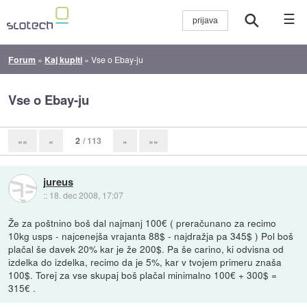
☰
Forum
»
Kaj kupiti
»
Vse o Ebay-ju
Vse o Ebay-ju
2
/ 113
««
«
»
»»
jureus
::
18. dec 2008, 17:07
Že za poštnino boš dal najmanj 100€ ( preračunano za recimo
10kg usps - najcenejša vrajanta 88$ - najdražja pa 345$ ) Pol boš
plačal še davek 20% kar je že 200$. Pa še carino, ki odvisna od
izdelka do izdelka, recimo da je 5%, kar v tvojem primeru znaša
100$. Torej za vse skupaj boš plačal minimalno 100€ + 300$ =
315€ .