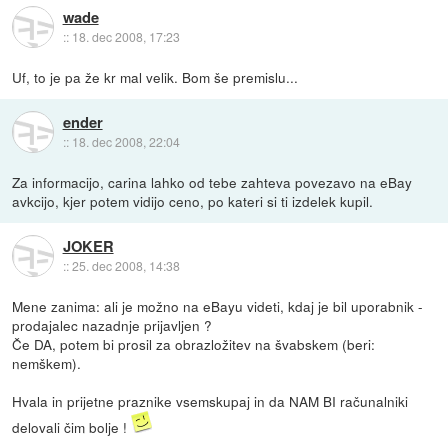
wade
::
18. dec 2008, 17:23
Uf, to je pa že kr mal velik. Bom še premislu...
ender
::
18. dec 2008, 22:04
Za informacijo, carina lahko od tebe zahteva povezavo na eBay
avkcijo, kjer potem vidijo ceno, po kateri si ti izdelek kupil.
JOKER
::
25. dec 2008, 14:38
Mene zanima: ali je možno na eBayu videti, kdaj je bil uporabnik -
prodajalec nazadnje prijavljen ?
Če DA, potem bi prosil za obrazložitev na švabskem (beri:
nemškem).
Hvala in prijetne praznike vsemskupaj in da NAM BI računalniki
delovali čim bolje !