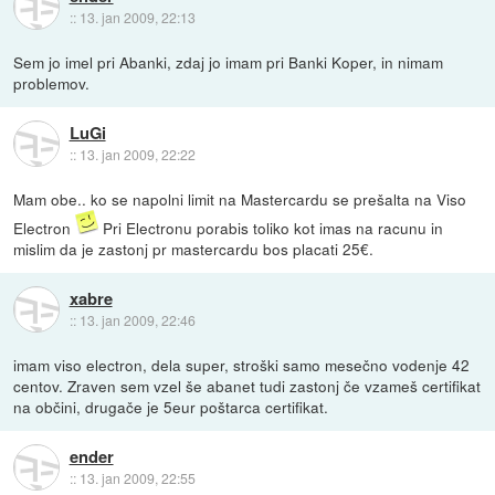
::
13. jan 2009, 22:13
Sem jo imel pri Abanki, zdaj jo imam pri Banki Koper, in nimam
problemov.
LuGi
::
13. jan 2009, 22:22
Mam obe.. ko se napolni limit na Mastercardu se prešalta na Viso
Electron
Pri Electronu porabis toliko kot imas na racunu in
mislim da je zastonj pr mastercardu bos placati 25€.
xabre
::
13. jan 2009, 22:46
imam viso electron, dela super, stroški samo mesečno vodenje 42
centov. Zraven sem vzel še abanet tudi zastonj če vzameš certifikat
na občini, drugače je 5eur poštarca certifikat.
ender
::
13. jan 2009, 22:55