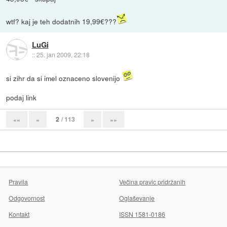
wtf? kaj je teh dodatnih 19,99€???
LuGi
::
25. jan 2009, 22:18
si zihr da si imel oznaceno slovenijo
podaj link
2
/ 113
««
«
»
»»
Pravila
Večina pravic pridržanih
Odgovornost
Oglaševanje
Kontakt
ISSN 1581-0186