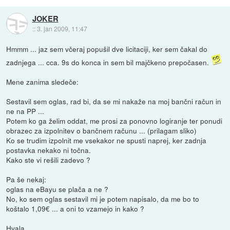
JOKER
::
3. jan 2009, 11:47
Hmmm ... jaz sem včeraj popušil dve licitaciji, ker sem čakal do
zadnjega ... cca. 9s do konca in sem bil majčkeno prepočasen.
Mene zanima sledeče:
Sestavil sem oglas, rad bi, da se mi nakaže na moj bančni račun in
ne na PP ...
Potem ko ga želim oddat, me prosi za ponovno logiranje ter ponudi
obrazec za izpolnitev o bančnem računu ... (prilagam sliko)
Ko se trudim izpolnit me vsekakor ne spusti naprej, ker zadnja
postavka nekako ni točna.
Kako ste vi rešili zadevo ?
Pa še nekaj:
oglas na eBayu se plača a ne ?
No, ko sem oglas sestavil mi je potem napisalo, da me bo to
koštalo 1,09€ ... a oni to vzamejo in kako ?
Hvala