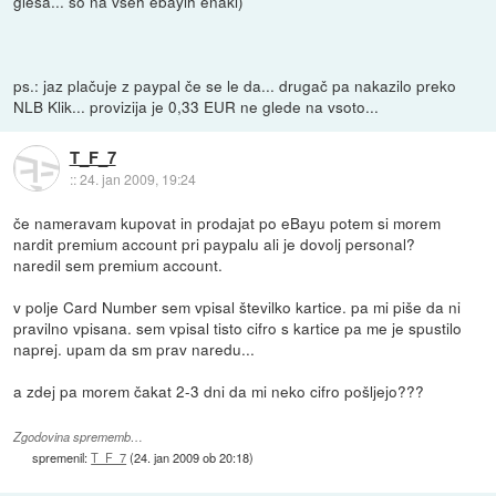
glesa... so na vseh ebayih enaki)
ps.: jaz plačuje z paypal če se le da... drugač pa nakazilo preko
NLB Klik... provizija je 0,33 EUR ne glede na vsoto...
T_F_7
::
24. jan 2009, 19:24
če nameravam kupovat in prodajat po eBayu potem si morem
nardit premium account pri paypalu ali je dovolj personal?
naredil sem premium account.
v polje Card Number sem vpisal številko kartice. pa mi piše da ni
pravilno vpisana. sem vpisal tisto cifro s kartice pa me je spustilo
naprej. upam da sm prav naredu...
a zdej pa morem čakat 2-3 dni da mi neko cifro pošljejo???
Zgodovina sprememb…
spremenil:
T_F_7
(
24. jan 2009 ob 20:18
)