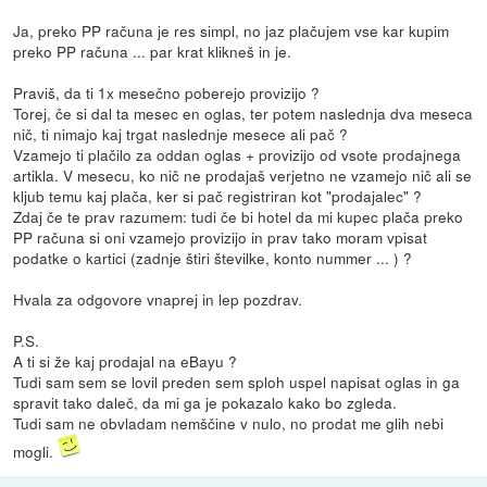
Ja, preko PP računa je res simpl, no jaz plačujem vse kar kupim
preko PP računa ... par krat klikneš in je.
Praviš, da ti 1x mesečno poberejo provizijo ?
Torej, če si dal ta mesec en oglas, ter potem naslednja dva meseca
nič, ti nimajo kaj trgat naslednje mesece ali pač ?
Vzamejo ti plačilo za oddan oglas + provizijo od vsote prodajnega
artikla. V mesecu, ko nič ne prodajaš verjetno ne vzamejo nič ali se
kljub temu kaj plača, ker si pač registriran kot "prodajalec" ?
Zdaj če te prav razumem: tudi če bi hotel da mi kupec plača preko
PP računa si oni vzamejo provizijo in prav tako moram vpisat
podatke o kartici (zadnje štiri številke, konto nummer ... ) ?
Hvala za odgovore vnaprej in lep pozdrav.
P.S.
A ti si že kaj prodajal na eBayu ?
Tudi sam sem se lovil preden sem sploh uspel napisat oglas in ga
spravit tako daleč, da mi ga je pokazalo kako bo zgleda.
Tudi sam ne obvladam nemščine v nulo, no prodat me glih nebi
mogli.