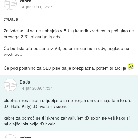
xabre
::
4. jan 2009, 13:27
@DaJa
Za izdelke, ki se ne nahajajo v EU in katerih vrednost s poštnino ne
presega 22€, ni carine in ddv.
Če bo tista ura poslana iz VB, potem ni carine in ddv, neglede na
vrednost.
Če pod poštnino za SLO piše da je brezplačna, potem to tudi je.
DaJa
::
4. jan 2009, 17:37
blueFish veš nisem iz ljubljane in ne verjamem da imajo tam to uro
:D (Hello Kitty) :D hvala ti vseeno
xabre za pomoč se ti iskreno zahvaljujem :D sploh ne veš kako si
mi olajšal situacijo :D hvala
xabre