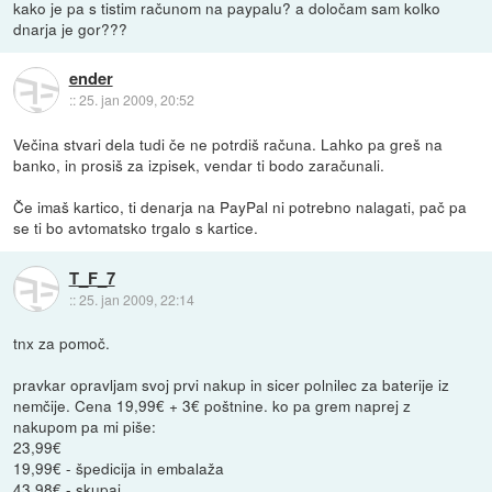
kako je pa s tistim računom na paypalu? a določam sam kolko
dnarja je gor???
ender
::
25. jan 2009, 20:52
Večina stvari dela tudi če ne potrdiš računa. Lahko pa greš na
banko, in prosiš za izpisek, vendar ti bodo zaračunali.
Če imaš kartico, ti denarja na PayPal ni potrebno nalagati, pač pa
se ti bo avtomatsko trgalo s kartice.
T_F_7
::
25. jan 2009, 22:14
tnx za pomoč.
pravkar opravljam svoj prvi nakup in sicer polnilec za baterije iz
nemčije. Cena 19,99€ + 3€ poštnine. ko pa grem naprej z
nakupom pa mi piše:
23,99€
19,99€ - špedicija in embalaža
43,98€ - skupaj