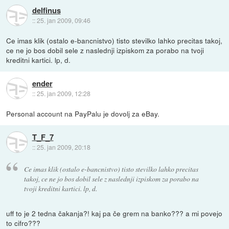
delfinus
::
25. jan 2009, 09:46
Ce imas klik (ostalo e-bancnistvo) tisto stevilko lahko precitas takoj,
ce ne jo bos dobil sele z naslednji izpiskom za porabo na tvoji
kreditni kartici. lp, d.
ender
::
25. jan 2009, 12:28
Personal account na PayPalu je dovolj za eBay.
T_F_7
::
25. jan 2009, 20:18
Ce imas klik (ostalo e-bancnistvo) tisto stevilko lahko precitas
takoj, ce ne jo bos dobil sele z naslednji izpiskom za porabo na
tvoji kreditni kartici. lp, d.
uff to je 2 tedna čakanja?! kaj pa če grem na banko??? a mi povejo
to cifro???