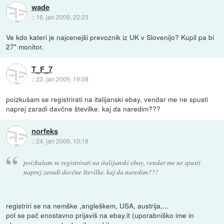
wade
::
16. jan 2009, 22:23
Ve kdo kateri je najcenejši prevoznik iz UK v Slovenijo? Kupil pa bi
27" monitor.
T_F_7
::
23. jan 2009, 19:08
poizkušam se registrirati na italijanski ebay, vendar me ne spusti
naprej zaradi davčne številke. kaj da naredim???
norfeks
::
24. jan 2009, 10:18
poizkušam se registrirati na italijanski ebay, vendar me ne spusti
naprej zaradi davčne številke. kaj da naredim???
registriri se na nemške ,angleškem, USA, austrija,...
pol se pač enostavno prijaviš na ebay.it (uporabniško ime in