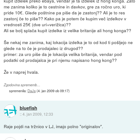
kupit izdelek preko ebaya, vendar je ta izdelek iz hong konga. Zato
me zanima koliko je to cestnine in davkov, gre za ročno uro, ki
pride 10€. Glede poštnine pa piše da je zastonj?? Ali je to res
zastonj če to piše?? Kako pa je potem če kupim več izdelkov v
vrednosti 25€ (dve uri+verižica)??
Ali se bolj splača kupit izdelke iz velike britanije ali hong konga??
Še nekaj me zanima, kaj lokacija izdelka je to od kod ti pošljejo ne
glede na to če je prodajalec iz drugod??
primer: za uro piše da je lokacija velika britanija, vendar pod
podatki od prodajalca je pri njemu napisano hong kong??
Že v naprej hvala.
Zgodovina sprememb…
spremenila:
DaJa
(
4. jan 2009 ob 09:17
)
bluefish
::
4. jan 2009, 12:33
Raje pojdi na tržnico v LJ, imajo polno "originalov".