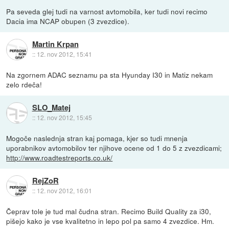
Pa seveda glej tudi na varnost avtomobila, ker tudi novi recimo
Dacia ima NCAP obupen (3 zvezdice).
Martin Krpan
::
12. nov 2012, 15:41
Na zgornem ADAC seznamu pa sta Hyunday I30 in Matiz nekam
zelo rdeča!
SLO_Matej
::
12. nov 2012, 15:45
Mogoče naslednja stran kaj pomaga, kjer so tudi mnenja
uporabnikov avtomobilov ter njihove ocene od 1 do 5 z zvezdicami;
http://www.roadtestreports.co.uk/
RejZoR
::
12. nov 2012, 16:01
Čeprav tole je tud mal čudna stran. Recimo Build Quality za i30,
pišejo kako je vse kvalitetno in lepo pol pa samo 4 zvezdice. Hm.