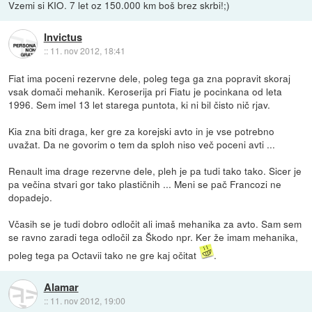
Vzemi si KIO. 7 let oz 150.000 km boš brez skrbi!;)
Invictus
::
11. nov 2012, 18:41
Fiat ima poceni rezervne dele, poleg tega ga zna popravit skoraj
vsak domači mehanik. Keroserija pri Fiatu je pocinkana od leta
1996. Sem imel 13 let starega puntota, ki ni bil čisto nič rjav.
Kia zna biti draga, ker gre za korejski avto in je vse potrebno
uvažat. Da ne govorim o tem da sploh niso več poceni avti ...
Renault ima drage rezervne dele, pleh je pa tudi tako tako. Sicer je
pa večina stvari gor tako plastičnih ... Meni se pač Francozi ne
dopadejo.
Včasih se je tudi dobro odločit ali imaš mehanika za avto. Sam sem
se ravno zaradi tega odločil za Škodo npr. Ker že imam mehanika,
poleg tega pa Octavii tako ne gre kaj očitat
.
Alamar
::
11. nov 2012, 19:00