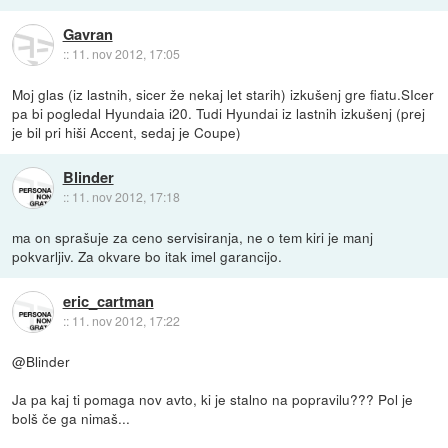
Gavran
::
11. nov 2012, 17:05
Moj glas (iz lastnih, sicer že nekaj let starih) izkušenj gre fiatu.SIcer
pa bi pogledal Hyundaia i20. Tudi Hyundai iz lastnih izkušenj (prej
je bil pri hiši Accent, sedaj je Coupe)
Blinder
::
11. nov 2012, 17:18
ma on sprašuje za ceno servisiranja, ne o tem kiri je manj
pokvarljiv. Za okvare bo itak imel garancijo.
eric_cartman
::
11. nov 2012, 17:22
@Blinder
Ja pa kaj ti pomaga nov avto, ki je stalno na popravilu??? Pol je
bolš če ga nimaš...