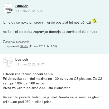
Blinder
::
11. nov 2012, 17:31
ja no da so nekateri srečni morajo obstajat tut nesrečneži
no če ti ni blo treba zapravljat denarja za servise ni tkao hudo
Zgodovina sprememb…
spremenil:
Blinder
(
11. nov 2012 ob 17:31
)
bozicek
::
11. nov 2012, 18:17
Citroen ima recimo poceni servis.
Pri Jerovsku sem dal maximalno 130 evrov za C3 picasso. Za C2
sem pri 100k dal 160 evrov
Bivsa za Cliota pa skor 200...ista kilometrina
Ko sem to povedal kolegu ki je imel Creeda se je samo za glavo
prijel...on pod 250 ni nikoli prisel