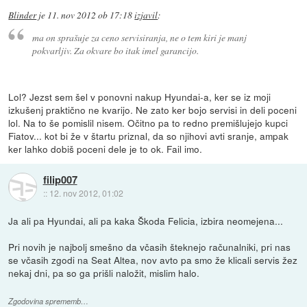
Blinder
je
11. nov 2012 ob 17:18
izjavil
:
ma on sprašuje za ceno servisiranja, ne o tem kiri je manj
pokvarljiv. Za okvare bo itak imel garancijo.
Lol? Jezst sem šel v ponovni nakup Hyundai-a, ker se iz moji
izkušenj praktično ne kvarijo. Ne zato ker bojo servisi in deli poceni
lol. Na to še pomislil nisem. Očitno pa to redno premišlujejo kupci
Fiatov... kot bi že v štartu priznal, da so njihovi avti sranje, ampak
ker lahko dobiš poceni dele je to ok. Fail imo.
filip007
::
12. nov 2012, 01:02
Ja ali pa Hyundai, ali pa kaka Škoda Felicia, izbira neomejena...
Pri novih je najbolj smešno da včasih šteknejo računalniki, pri nas
se včasih zgodi na Seat Altea, nov avto pa smo že klicali servis žez
nekaj dni, pa so ga prišli naložit, mislim halo.
Zgodovina sprememb…