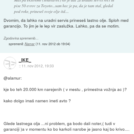
pise 50 evrov za Toyoto...sam hec je pa, da je tam stal, gledal
pod roke, prinesel svoje olje itd....
Dvomim, da lahko na uradni servis prineseš lastno olje. Sploh med
garancijo. To jim je le lep vir zaslužka. Lahko, pa da se motim.
Zgodovina sprememb…
spremenil:
Alamar
(
11. nov 2012 ob 19:04
)
_IKE_
::
11. nov 2012, 19:33
@alamur:
kje bo teh 20.000 km narejenih ( v mestu , primestna vožnja ac )?
kako dolgo imaš namen imeti avto ?
Glede lastnega olja ...ni problem, ga bodo dali noter,( tudi v
garanciji )a v momentu ko bo karkoli narobe je jasno kaj bo krivo....