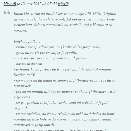
MisterR
je
12. nov 2012 ob 07:53
izjavil
:
Imam kio, vozim na uradni servis, tam nekje 150-180€. Original
žarnica je crknila po letu in pol, dal not nove osramove, crknile
v enem letu. Odnosi zaposlenih na servisih vsaj v Mariboru so
porazni.
Potek dogodkov:
- crknile vse sprednje žarnice (kratke,dolge,pozicijske)
- grem na servis povem kaj se je zgodilo
- serviser vpraša če sem že sam menjal žarnice
- odvrnem da sem
- avtomatsko mi pribije da to se pač zgodi ko daš not noname
žarnice za 3€
- ko mu povem da imam osramove nightbreakerke mi reče da so
ponaredek
- potem mi ponudi njihove osramove (enako nightbreaker) za 1x
višjo ceno
- ko ga vprašam zakaj taka visoka cena mi reče da to je pač
original
- ko mu razložim, da če mu zgledam ko neki stari dedek da bom
nasedal na take finte in da naj ne napizduje z nekimi originali in
ponaredki se je tip umiril.
- pa še vlka štorija je menjat pozicijske žarnice, ker moraš