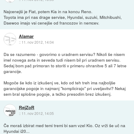
Najcenejši je Fiat, potem Kia in na koncu Reno.
Toyota ima pri nas drage servise, Hyundai, suzuki, Mitchibushi,
Daewoo imajo vsi cenejše od francozov in nemcev.
Alamar
::
11. nov 2012, 14:04
Da se razumemo - govorimo o uradnem servisu? Nikoli še nisem
imel novega avta in seveda tudi nisem bil pri uradnem servisu.
Sedaj bom pač primoran to storiti v primeru ohranitve 5 ali 7 letne
garancije.
Mogoče še kdo iz izkušenj ve, kdo od teh treh ima najboljše
garancijske pogoje in najmanj "komplicirajo" pri uveljavitvi? Nekaj
sem bral splošne pogoje, a težko presodim brez izkušenj.
RejZoR
::
11. nov 2012, 14:05
Če moraš izbirat med temi tremi bi sam vzel Kio. Oz vrži še uč na
Hyundai i20...