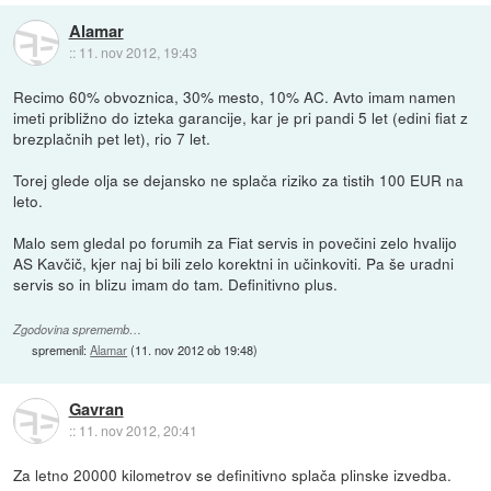
Alamar
::
11. nov 2012, 19:43
Recimo 60% obvoznica, 30% mesto, 10% AC. Avto imam namen
imeti približno do izteka garancije, kar je pri pandi 5 let (edini fiat z
brezplačnih pet let), rio 7 let.
Torej glede olja se dejansko ne splača riziko za tistih 100 EUR na
leto.
Malo sem gledal po forumih za Fiat servis in povečini zelo hvalijo
AS Kavčič, kjer naj bi bili zelo korektni in učinkoviti. Pa še uradni
servis so in blizu imam do tam. Definitivno plus.
Zgodovina sprememb…
spremenil:
Alamar
(
11. nov 2012 ob 19:48
)
Gavran
::
11. nov 2012, 20:41
Za letno 20000 kilometrov se definitivno splača plinske izvedba.