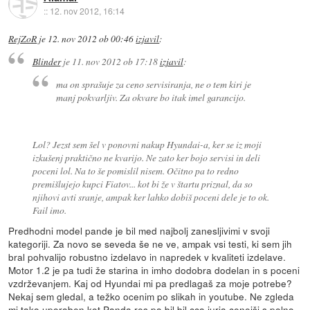
::
12. nov 2012, 16:14
RejZoR
je
12. nov 2012 ob 00:46
izjavil
:
Blinder
je
11. nov 2012 ob 17:18
izjavil
:
ma on sprašuje za ceno servisiranja, ne o tem kiri je
manj pokvarljiv. Za okvare bo itak imel garancijo.
Lol? Jezst sem šel v ponovni nakup Hyundai-a, ker se iz moji
izkušenj praktično ne kvarijo. Ne zato ker bojo servisi in deli
poceni lol. Na to še pomislil nisem. Očitno pa to redno
premišlujejo kupci Fiatov... kot bi že v štartu priznal, da so
njihovi avti sranje, ampak ker lahko dobiš poceni dele je to ok.
Fail imo.
Predhodni model pande je bil med najbolj zanesljivimi v svoji
kategoriji. Za novo se seveda še ne ve, ampak vsi testi, ki sem jih
bral pohvalijo robustno izdelavo in napredek v kvaliteti izdelave.
Motor 1.2 je pa tudi že starina in imho dodobra dodelan in s poceni
vzdrževanjem. Kaj od Hyundai mi pa predlagaš za moje potrebe?
Nekaj sem gledal, a težko ocenim po slikah in youtube. Ne zgleda
mi tako uporaben kot Panda res pa bil bil cca jurja cenejši s polno