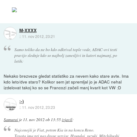
M-XXXX
::
11. nov 2012, 23:21
Samo toliko da ne bo kdo odkrival tople vode, ADAC-ovi testi
pravijo slednje kdo so najbolj zanesljivi in kateri najmanj, po
letih:
Nekako brezveze gledat statistiko za nevem kako stare avte. Ima
kdo leto/dve staro? Kolikor sem jst spremljal jo je ADAC nehal
izdelovat takoj ko so se Francozi začeli manj kvarit kot VW :D
;-)
::
11. nov 2012, 23:23
Samurai
je
11. nov 2012 ob 13:55
izjavil
:
Najcenejši je Fiat, potem Kia in na koncu Reno.
Toyota ima pri nas drage servise, Hyundai, suzuki, Mitchibushi,