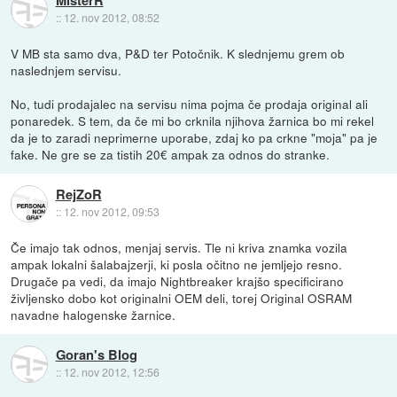
MisterR
::
12. nov 2012, 08:52
V MB sta samo dva, P&D ter Potočnik. K slednjemu grem ob
naslednjem servisu.
No, tudi prodajalec na servisu nima pojma če prodaja original ali
ponaredek. S tem, da če mi bo crknila njihova žarnica bo mi rekel
da je to zaradi neprimerne uporabe, zdaj ko pa crkne "moja" pa je
fake. Ne gre se za tistih 20€ ampak za odnos do stranke.
RejZoR
::
12. nov 2012, 09:53
Če imajo tak odnos, menjaj servis. Tle ni kriva znamka vozila
ampak lokalni šalabajzerji, ki posla očitno ne jemljejo resno.
Drugače pa vedi, da imajo Nightbreaker krajšo specificirano
življensko dobo kot originalni OEM deli, torej Original OSRAM
navadne halogenske žarnice.
Goran's Blog
::
12. nov 2012, 12:56