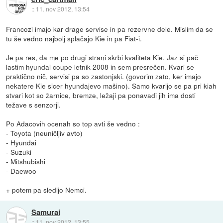
::
11. nov 2012, 13:54
Francozi imajo kar drage servise in pa rezervne dele. Mislim da se
tu še vedno najbolj splačajo Kie in pa Fiat-i.
Je pa res, da me po drugi strani skrbi kvaliteta Kie. Jaz si pač
lastim hyundai coupe letnik 2008 in sem presrečen. Kvari se
praktično nič, servisi pa so zastonjski. (govorim zato, ker imajo
nekatere Kie sicer hyundajevo mašino). Samo kvarijo se pa pri kiah
stvari kot so žarnice, bremze, ležaji pa ponavadi jih ima dosti
težave s senzorji.
Po Adacovih ocenah so top avti še vedno :
- Toyota (neuničljiv avto)
- Hyundai
- Suzuki
- Mitshubishi
- Daewoo
+ potem pa sledijo Nemci.
Samurai
::
11. nov 2012, 13:55