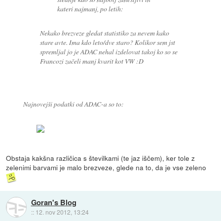
kateri najmanj, po letih:
Nekako brezveze gledat statistiko za nevem kako
stare avte. Ima kdo leto/dve staro? Kolikor sem jst
spremljal jo je ADAC nehal izdelovat takoj ko so se
Francozi začeli manj kvarit kot VW :D
Najnovejši podatki od ADAC-a so to:
Obstaja kakšna različica s številkami (te jaz iščem), ker tole z
zelenimi barvami je malo brezveze, glede na to, da je vse zeleno
Goran's Blog
::
12. nov 2012, 13:24