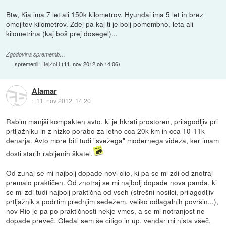
Btw, Kia ima 7 let ali 150k kilometrov. Hyundai ima 5 let in brez
omejitev kilometrov. Zdej pa kaj ti je bolj pomembno, leta ali
kilometrina (kaj boš prej dosegel)...
Zgodovina sprememb…
spremenil:
RejZoR
(
11. nov 2012 ob 14:06
)
Alamar
::
11. nov 2012, 14:20
Rabim manjši kompakten avto, ki je hkrati prostoren, prilagodljiv pri
prtljažniku in z nizko porabo za letno cca 20k km in cca 10-11k
denarja. Avto more biti tudi "svežega" modernega videza, ker imam
dosti starih rabljenih škatel.
Od zunaj se mi najbolj dopade novi clio, ki pa se mi zdi od znotraj
premalo praktičen. Od znotraj se mi najbolj dopade nova panda, ki
se mi zdi tudi najbolj praktična od vseh (strešni nosilci, prilagodljiv
prtljažnik s podrtim prednjim sedežem, veliko odlagalnih površin...),
nov Rio je pa po praktičnosti nekje vmes, a se mi notranjost ne
dopade preveč. Gledal sem še citigo in up, vendar mi nista všeč,