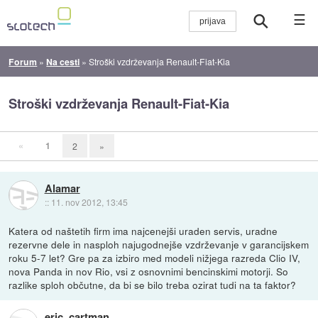
☰
Forum
»
Na cesti
»
Stroški vzdrževanja Renault-Fiat-Kia
Stroški vzdrževanja Renault-Fiat-Kia
«
1
2
»
Alamar
::
11. nov 2012, 13:45
Katera od naštetih firm ima najcenejši uraden servis, uradne
rezervne dele in nasploh najugodnejše vzdrževanje v garancijskem
roku 5-7 let? Gre pa za izbiro med modeli nižjega razreda Clio IV,
nova Panda in nov Rio, vsi z osnovnimi bencinskimi motorji. So
razlike sploh občutne, da bi se bilo treba ozirat tudi na ta faktor?
eric_cartman