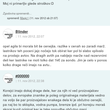
Moj ni primerljiv glede stroškov:D
Zgodovina sprememb…
spremenil:
Magic1
(
11. nov 2012 ob 21:07
)
Blinder
::
11. nov 2012, 22:07
opel agila bi morala bit še cenejša. razlike v cenah so zaradi marž.
lastnikov teh poceni jajc nočejo tok obirat ker pol bi slabo vplivalo
na prodajo avtov. Na dragih avtih pa nabijejo marže nad rezervnimi
deli ker lastnike ne moti tolko dat 1k€ za sondo. Jim je celo v ponos
kolko drage reči imajo na avtu..
#000000
::
11. nov 2012, 22:38
Korejci imajo dokaj drage dele, ker za njih ni več proizvajalcev
delov, za evropske znamke je poleg originalnega materijala vedno
na voljo še par proizvajalcev enakega dela ki je občutno cenejši,
pa naj bo to sklopka, vodna pumpa, bremze ipd. pri korejcu moraš
skoraj kupit original ker je take ponudbe občutno manj.