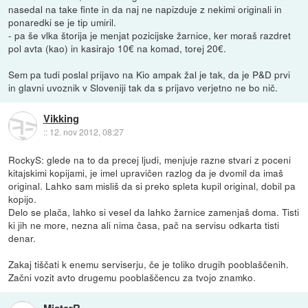
nasedal na take finte in da naj ne napizduje z nekimi originali in
ponaredki se je tip umiril.
- pa še vlka štorija je menjat pozicijske žarnice, ker moraš razdret
pol avta (kao) in kasirajo 10€ na komad, torej 20€.
Sem pa tudi poslal prijavo na Kio ampak žal je tak, da je P&D prvi
in glavni uvoznik v Sloveniji tak da s prijavo verjetno ne bo nič.
Vikking
::
12. nov 2012, 08:27
RockyS: glede na to da precej ljudi, menjuje razne stvari z poceni
kitajskimi kopijami, je imel upravičen razlog da je dvomil da imaš
original. Lahko sam misliš da si preko spleta kupil original, dobil pa
kopijo.
Delo se plača, lahko si vesel da lahko žarnice zamenjaš doma. Tisti
ki jih ne more, nezna ali nima časa, pač na servisu odkarta tisti
denar.
Zakaj tiščati k enemu serviserju, če je toliko drugih pooblaščenih.
Začni vozit avto drugemu pooblaščencu za tvojo znamko.