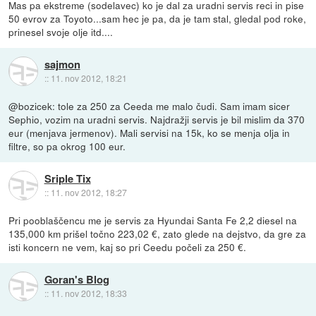
Mas pa ekstreme (sodelavec) ko je dal za uradni servis reci in pise
50 evrov za Toyoto...sam hec je pa, da je tam stal, gledal pod roke,
prinesel svoje olje itd....
sajmon
::
11. nov 2012, 18:21
@bozicek: tole za 250 za Ceeda me malo čudi. Sam imam sicer
Sephio, vozim na uradni servis. Najdražji servis je bil mislim da 370
eur (menjava jermenov). Mali servisi na 15k, ko se menja olja in
filtre, so pa okrog 100 eur.
Sriple Tix
::
11. nov 2012, 18:27
Pri pooblaščencu me je servis za Hyundai Santa Fe 2,2 diesel na
135,000 km prišel točno 223,02 €, zato glede na dejstvo, da gre za
isti koncern ne vem, kaj so pri Ceedu počeli za 250 €.
Goran's Blog
::
11. nov 2012, 18:33