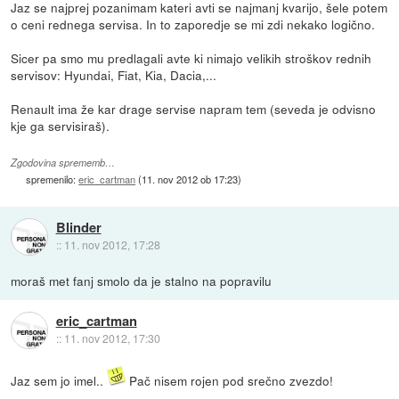
Jaz se najprej pozanimam kateri avti se najmanj kvarijo, šele potem
o ceni rednega servisa. In to zaporedje se mi zdi nekako logično.
Sicer pa smo mu predlagali avte ki nimajo velikih stroškov rednih
servisov: Hyundai, Fiat, Kia, Dacia,...
Renault ima že kar drage servise napram tem (seveda je odvisno
kje ga servisiraš).
Zgodovina sprememb…
spremenilo:
eric_cartman
(
11. nov 2012 ob 17:23
)
Blinder
::
11. nov 2012, 17:28
moraš met fanj smolo da je stalno na popravilu
eric_cartman
::
11. nov 2012, 17:30
Jaz sem jo imel..
Pač nisem rojen pod srečno zvezdo!