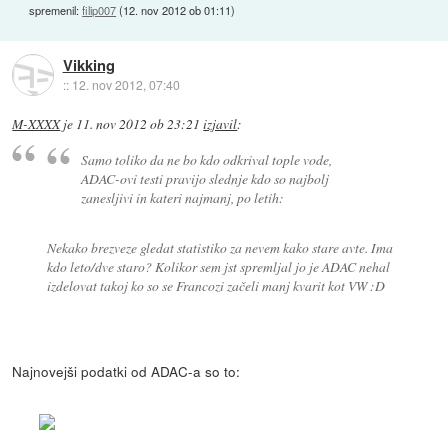
spremenil:
filip007
(
12. nov 2012 ob 01:11
)
Vikking
::
12. nov 2012, 07:40
M-XXXX
je
11. nov 2012 ob 23:21
izjavil
:
Samo toliko da ne bo kdo odkrival tople vode,
ADAC-ovi testi pravijo slednje kdo so najbolj
zanesljivi in kateri najmanj, po letih:
Nekako brezveze gledat statistiko za nevem kako stare avte. Ima
kdo leto/dve staro? Kolikor sem jst spremljal jo je ADAC nehal
izdelovat takoj ko so se Francozi začeli manj kvarit kot VW :D
Najnovejši podatki od ADAC-a so to: