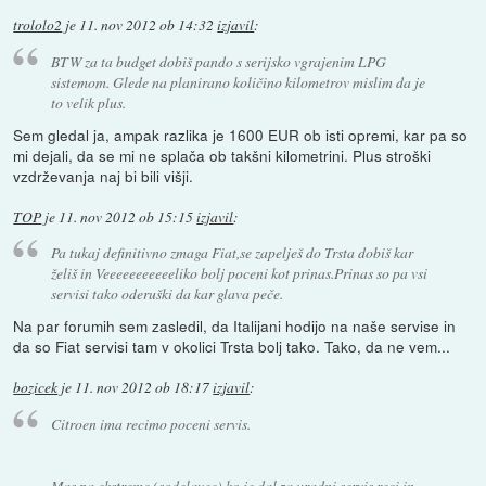
trololo2
je
11. nov 2012 ob 14:32
izjavil
:
BTW za ta budget dobiš pando s serijsko vgrajenim LPG
sistemom. Glede na planirano količino kilometrov mislim da je
to velik plus.
Sem gledal ja, ampak razlika je 1600 EUR ob isti opremi, kar pa so
mi dejali, da se mi ne splača ob takšni kilometrini. Plus stroški
vzdrževanja naj bi bili višji.
TOP
je
11. nov 2012 ob 15:15
izjavil
:
Pa tukaj definitivno zmaga Fiat,se zapelješ do Trsta dobiš kar
želiš in Veeeeeeeeeeeliko bolj poceni kot prinas.Prinas so pa vsi
servisi tako oderuški da kar glava peče.
Na par forumih sem zasledil, da Italijani hodijo na naše servise in
da so Fiat servisi tam v okolici Trsta bolj tako. Tako, da ne vem...
bozicek
je
11. nov 2012 ob 18:17
izjavil
:
Citroen ima recimo poceni servis.
Mas pa ekstreme (sodelavec) ko je dal za uradni servis reci in