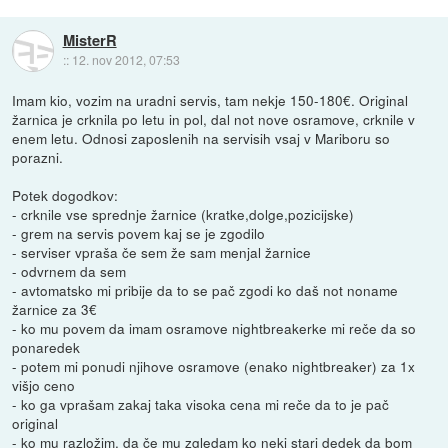
MisterR
::
12. nov 2012, 07:53
Imam kio, vozim na uradni servis, tam nekje 150-180€. Original
žarnica je crknila po letu in pol, dal not nove osramove, crknile v
enem letu. Odnosi zaposlenih na servisih vsaj v Mariboru so
porazni.
Potek dogodkov:
- crknile vse sprednje žarnice (kratke,dolge,pozicijske)
- grem na servis povem kaj se je zgodilo
- serviser vpraša če sem že sam menjal žarnice
- odvrnem da sem
- avtomatsko mi pribije da to se pač zgodi ko daš not noname
žarnice za 3€
- ko mu povem da imam osramove nightbreakerke mi reče da so
ponaredek
- potem mi ponudi njihove osramove (enako nightbreaker) za 1x
višjo ceno
- ko ga vprašam zakaj taka visoka cena mi reče da to je pač
original
- ko mu razložim, da če mu zgledam ko neki stari dedek da bom