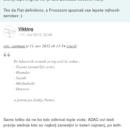
Tko da Fiat definitivno, s Frncozom spoznaš vse lepote mjihovih
servisev :)
Vikking
::
11. nov 2012, 22:49
eric_cartman
je
11. nov 2012 ob 13:54
izjavil
:
Po Adacovih ocenah so top avti še vedno :
- Toyota (neuničljiv avto)
- Hyundai
- Suzuki
- Mitshubishi
- Daewoo
+ potem pa sledijo Nemci.
Samo toliko da ne bo kdo odkrival tople vode, ADAC-ovi testi
pravijo slednje kdo so najbolj zanesljivi in kateri najmanj, po letih: