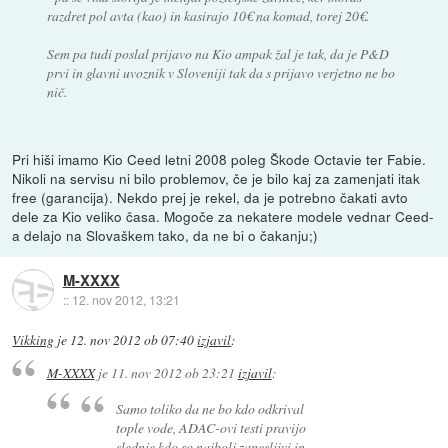
razdret pol avta (kao) in kasirajo 10€ na komad, torej 20€.
Sem pa tudi poslal prijavo na Kio ampak žal je tak, da je P&D
prvi in glavni uvoznik v Sloveniji tak da s prijavo verjetno ne bo
nič.
Pri hiši imamo Kio Ceed letni 2008 poleg Škode Octavie ter Fabie.
Nikoli na servisu ni bilo problemov, če je bilo kaj za zamenjati itak
free (garancija). Nekdo prej je rekel, da je potrebno čakati avto
dele za Kio veliko časa. Mogoče za nekatere modele vednar Ceed-
a delajo na Slovaškem tako, da ne bi o čakanju;)
M-XXXX
::
12. nov 2012, 13:21
Vikking
je
12. nov 2012 ob 07:40
izjavil
:
M-XXXX
je
11. nov 2012 ob 23:21
izjavil
:
Samo toliko da ne bo kdo odkrival
tople vode, ADAC-ovi testi pravijo
slednje kdo so najbolj zanesljivi in