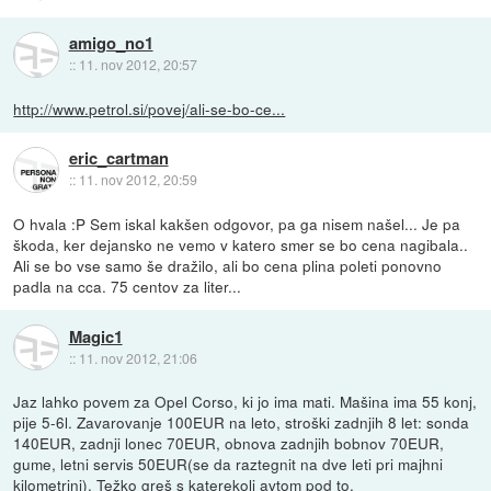
amigo_no1
::
11. nov 2012, 20:57
http://www.petrol.si/povej/ali-se-bo-ce...
eric_cartman
::
11. nov 2012, 20:59
O hvala :P Sem iskal kakšen odgovor, pa ga nisem našel... Je pa
škoda, ker dejansko ne vemo v katero smer se bo cena nagibala..
Ali se bo vse samo še dražilo, ali bo cena plina poleti ponovno
padla na cca. 75 centov za liter...
Magic1
::
11. nov 2012, 21:06
Jaz lahko povem za Opel Corso, ki jo ima mati. Mašina ima 55 konj,
pije 5-6l. Zavarovanje 100EUR na leto, stroški zadnjih 8 let: sonda
140EUR, zadnji lonec 70EUR, obnova zadnjih bobnov 70EUR,
gume, letni servis 50EUR(se da raztegnit na dve leti pri majhni
kilometrini). Težko greš s katerekoli avtom pod to.