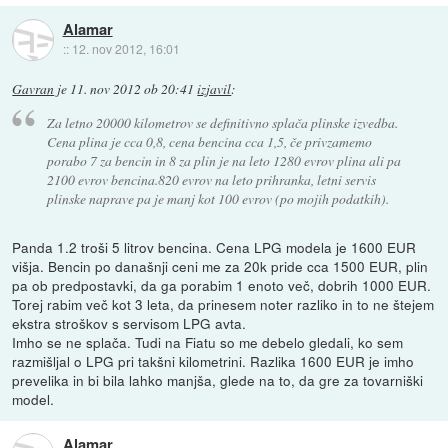
Alamar
::
12. nov 2012, 16:01
Gavran
je
11. nov 2012 ob 20:41
izjavil
:
Za letno 20000 kilometrov se definitivno splača plinske izvedba.
Cena plina je cca 0,8, cena bencina cca 1,5, če privzamemo
porabo 7 za bencin in 8 za plin je na leto 1280 evrov plina ali pa
2100 evrov bencina.820 evrov na leto prihranka, letni servis
plinske naprave pa je manj kot 100 evrov (po mojih podatkih).
Panda 1.2 troši 5 litrov bencina. Cena LPG modela je 1600 EUR
višja. Bencin po današnji ceni me za 20k pride cca 1500 EUR, plin
pa ob predpostavki, da ga porabim 1 enoto več, dobrih 1000 EUR.
Torej rabim več kot 3 leta, da prinesem noter razliko in to ne štejem
ekstra stroškov s servisom LPG avta.
Imho se ne splača. Tudi na Fiatu so me debelo gledali, ko sem
razmišljal o LPG pri takšni kilometrini. Razlika 1600 EUR je imho
prevelika in bi bila lahko manjša, glede na to, da gre za tovarniški
model.
Alamar