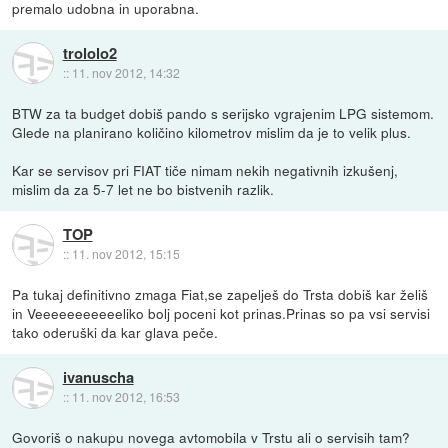
premalo udobna in uporabna.
trololo2
::
11. nov 2012, 14:32
BTW za ta budget dobiš pando s serijsko vgrajenim LPG sistemom.
Glede na planirano količino kilometrov mislim da je to velik plus.
Kar se servisov pri FIAT tiče nimam nekih negativnih izkušenj,
mislim da za 5-7 let ne bo bistvenih razlik.
TOP
::
11. nov 2012, 15:15
Pa tukaj definitivno zmaga Fiat,se zapelješ do Trsta dobiš kar želiš
in Veeeeeeeeeeeliko bolj poceni kot prinas.Prinas so pa vsi servisi
tako oderuški da kar glava peče.
ivanuscha
::
11. nov 2012, 16:53
Govoriš o nakupu novega avtomobila v Trstu ali o servisih tam?