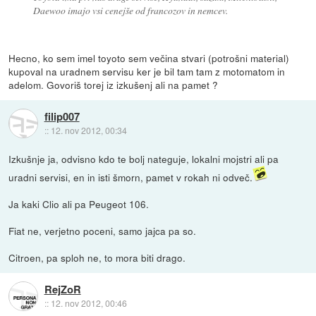
Daewoo imajo vsi cenejše od francozov in nemcev.
Hecno, ko sem imel toyoto sem večina stvari (potrošni material)
kupoval na uradnem servisu ker je bil tam tam z motomatom in
adelom. Govoriš torej iz izkušenj ali na pamet ?
filip007
::
12. nov 2012, 00:34
Izkušnje ja, odvisno kdo te bolj nateguje, lokalni mojstri ali pa
uradni servisi, en in isti šmorn, pamet v rokah ni odveč.
Ja kaki Clio ali pa Peugeot 106.
Fiat ne, verjetno poceni, samo jajca pa so.
Citroen, pa sploh ne, to mora biti drago.
RejZoR
::
12. nov 2012, 00:46