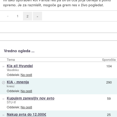
opremo. Je za razmislit, mogoče ga grem res v živo pogledat.
«
1
2
»
Vredno ogleda ...
Tema
Sporočila
»
Kia ali Hyundai
104
Veselinko
Oddelek:
Na cesti
⊘
KIA - mnenja
290
knesz
Oddelek:
Na cesti
»
Kupujem zanesljiv nov avto
59
STU-II!
Oddelek:
Na cesti
»
Nakup avta do 12.000€
25