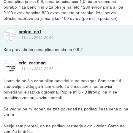
Cena plina je cca 0,8, cena bencina cca 1,5, če privzamemo
porabo 7 za bencin in 8 za plin je na leto 1280 evrov plina ali pa
2100 evrov bencina.820 evrov na leto prihranka, letni servis
plinske naprave pa je manj kot 100 evrov (po mojih podatkih).
amigo_no1
::
11. nov 2012, 20:50
Kdo pravi da bo cena plina ostala na 0.8 ?
eric_cartman
::
11. nov 2012, 20:53
Upam da bo šla cena plina navzdol in ne navzgor. Sam sem ful
zadovoljen. Zdej ga imam v avtu že 8 mescov in po pravici
povedano je razlika ogromna. Popije mi 8 - 9 litrov plina in se
praktično zastonj vozim naokoli.
Še vedno pa mi noben ne zna povedati na podlagi česa cena plina
varira...
Nekje sem prebral, da na podlagi razmerja evro - dolar..Samo ne
vem če to drži...