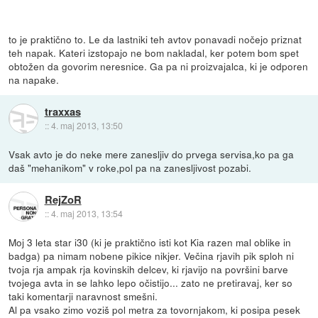
to je praktično to. Le da lastniki teh avtov ponavadi nočejo priznat
teh napak. Kateri izstopajo ne bom nakladal, ker potem bom spet
obtožen da govorim neresnice. Ga pa ni proizvajalca, ki je odporen
na napake.
traxxas
::
4. maj 2013, 13:50
Vsak avto je do neke mere zanesljiv do prvega servisa,ko pa ga
daš "mehanikom" v roke,pol pa na zanesljivost pozabi.
RejZoR
::
4. maj 2013, 13:54
Moj 3 leta star i30 (ki je praktično isti kot Kia razen mal oblike in
badga) pa nimam nobene pikice nikjer. Večina rjavih pik sploh ni
tvoja rja ampak rja kovinskih delcev, ki rjavijo na površini barve
tvojega avta in se lahko lepo očistijo... zato ne pretiravaj, ker so
taki komentarji naravnost smešni.
Al pa vsako zimo voziš pol metra za tovornjakom, ki posipa pesek