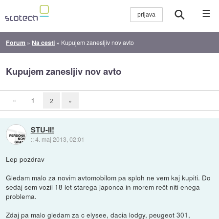
☰
Forum
»
Na cesti
»
Kupujem zanesljiv nov avto
Kupujem zanesljiv nov avto
«
1
2
»
STU-II!
::
4. maj 2013, 02:01
Lep pozdrav
Gledam malo za novim avtomobilom pa sploh ne vem kaj kupiti. Do
sedaj sem vozil 18 let starega japonca in morem rečt niti enega
problema.
Zdaj pa malo gledam za c elysee, dacia lodgy, peugeot 301,