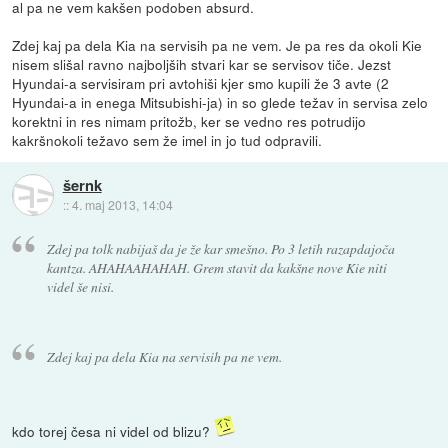
al pa ne vem kakšen podoben absurd.
Zdej kaj pa dela Kia na servisih pa ne vem. Je pa res da okoli Kie
nisem slišal ravno najboljših stvari kar se servisov tiče. Jezst
Hyundai-a servisiram pri avtohiši kjer smo kupili že 3 avte (2
Hyundai-a in enega Mitsubishi-ja) in so glede težav in servisa zelo
korektni in res nimam pritožb, ker se vedno res potrudijo
kakršnokoli težavo sem že imel in jo tud odpravili.
šernk
::
4. maj 2013, 14:04
Zdej pa tolk nabijaš da je že kar smešno. Po 3 letih razapdajoča
kantza. AHAHAAHAHAH. Grem stavit da kakšne nove Kie niti
videl še nisi.
Zdej kaj pa dela Kia na servisih pa ne vem.
kdo torej česa ni videl od blizu?