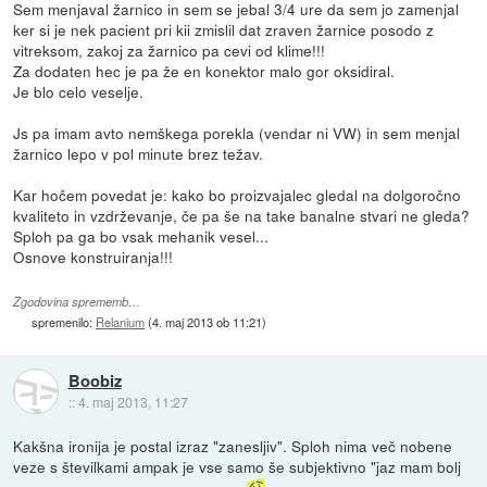
Sem menjaval žarnico in sem se jebal 3/4 ure da sem jo zamenjal
ker si je nek pacient pri kii zmislil dat zraven žarnice posodo z
vitreksom, zakoj za žarnico pa cevi od klime!!!
Za dodaten hec je pa že en konektor malo gor oksidiral.
Je blo celo veselje.
Js pa imam avto nemškega porekla (vendar ni VW) in sem menjal
žarnico lepo v pol minute brez težav.
Kar hočem povedat je: kako bo proizvajalec gledal na dolgoročno
kvaliteto in vzdrževanje, če pa še na take banalne stvari ne gleda?
Sploh pa ga bo vsak mehanik vesel...
Osnove konstruiranja!!!
Zgodovina sprememb…
spremenilo:
Relanium
(
4. maj 2013 ob 11:21
)
Boobiz
::
4. maj 2013, 11:27
Kakšna ironija je postal izraz "zanesljiv". Sploh nima več nobene
veze s številkami ampak je vse samo še subjektivno "jaz mam bolj