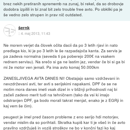
brez nekih pretiranih sprememb na zunaj, bi rekel, da so drobovje
dodobra izpilili in bi znal bit zelo trouble free avto. Po obkliki pa je
še vedno zelo strupen in prav nič outdated.
šernk
::
4. maj 2013, 11:43
Ne morem verjet da človek očita dacii da po 3 letih rjavi in nato
predlaga kio, ki je po 3 letih le še razpadajoča kanta. Za servis je
pa zadeva normalna (seveda ti pa poberejo 200€ na vsakem
rednem servisu). Na srečo si ga ne lastim jaz, vendar če bi si ga bi
mi že motor ven jemali. Pa ima avto komaj 50.000km
ZANESLJIVEGA AVTA DANES NI! Obstajajo samo vzdrževani in
nevzdrževani avti, ter avti s serijskimi napakami. DPF če se ne
motim mora danes imeti vsak dizel in v bližnji prihodnosti naj bi
začeli zadevo merit tudi na tehničnem (tako da vsi ki imajo
odstranjen DPF, ga bodo morali takrat menjat, enako je z EGRji in
kaj vem še čim).
peugeot je imel pred časom probleme z eno serijo hdi motorjev,
vendar mislim da so porihtali. Skratka kupiš kar ti je všeč in če avto
pravilno vzdržuješ in voziš stroškov ne bo v končni fazi ko kaj