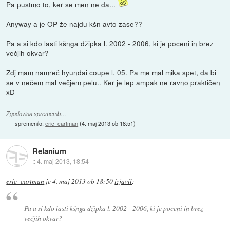
Pa pustmo to, ker se men ne da...
Anyway a je OP že najdu kšn avto zase??
Pa a si kdo lasti kšnga džipka l. 2002 - 2006, ki je poceni in brez
večjih okvar?
Zdj mam namreč hyundai coupe l. 05. Pa me mal mika spet, da bi
se v nečem mal večjem pelu.. Ker je lep ampak ne ravno praktičen
xD
Zgodovina sprememb…
spremenilo:
eric_cartman
(
4. maj 2013 ob 18:51
)
Relanium
::
4. maj 2013, 18:54
eric_cartman
je
4. maj 2013 ob 18:50
izjavil
:
Pa a si kdo lasti kšnga džipka l. 2002 - 2006, ki je poceni in brez
večjih okvar?