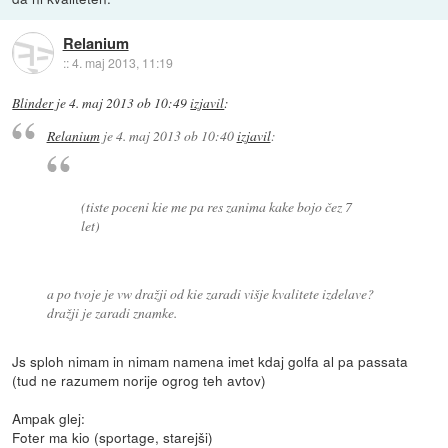
Relanium
::
4. maj 2013, 11:19
Blinder
je
4. maj 2013 ob 10:49
izjavil
:
Relanium
je
4. maj 2013 ob 10:40
izjavil
:
(tiste poceni kie me pa res zanima kake bojo čez 7
let)
a po tvoje je vw dražji od kie zaradi višje kvalitete izdelave?
dražji je zaradi znamke.
Js sploh nimam in nimam namena imet kdaj golfa al pa passata
(tud ne razumem norije ogrog teh avtov)
Ampak glej:
Foter ma kio (sportage, starejši)