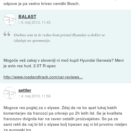
odpove je pa vedno krivec nemški Bosch.
BALAST
::
4. maj 2013, 11:45
Osebno sem in še vedno bom pristaš Hyundai-a dokler se
izkušnje ne spremenijo.
Mogoče veš zakaj v sloveniji ni moč kupit Hyundai Genesis? Meni
je avto res hud. 2.0T R-spec
http://www.roadandtrack.com/car-reviews...
settler
::
4. maj 2013, 11:56
Mogoce res poglej za c elysee. Zdaj da ne bo spet tukaj kakih
komentarjev da francozi pa crknejo po 2h letih itd. Se je kvaliteta
francozov dvignila kar na raven ostalih proizvajalcev. So pa ze
sami rekli da naj bi bil c elysee bolj trpezen saj ni bil prvotno misljen
za europski trg.