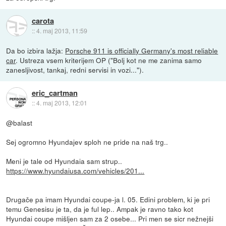
carota
::
4. maj 2013, 11:59
Da bo izbira lažja:
Porsche 911 is officially Germany's most reliable
car
. Ustreza vsem kriterijem OP ("Bolj kot ne me zanima samo
zanesljivost, tankaj, redni servisi in vozi...").
eric_cartman
::
4. maj 2013, 12:01
@balast
Sej ogromno Hyundajev sploh ne pride na naš trg..
Meni je tale od Hyundaia sam strup..
https://www.hyundaiusa.com/vehicles/201...
Drugače pa imam Hyundai coupe-ja l. 05. Edini problem, ki je pri
temu Genesisu je ta, da je ful lep.. Ampak je ravno tako kot
Hyundai coupe mišljen sam za 2 osebe... Pri men se sicr nežnejši