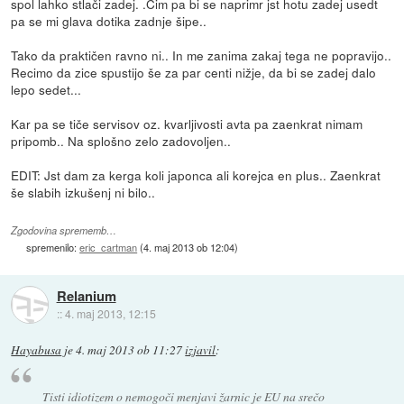
spol lahko stlači zadej. .Čim pa bi se naprimr jst hotu zadej usedt
pa se mi glava dotika zadnje šipe..
Tako da praktičen ravno ni.. In me zanima zakaj tega ne popravijo..
Recimo da zice spustijo še za par centi nižje, da bi se zadej dalo
lepo sedet...
Kar pa se tiče servisov oz. kvarljivosti avta pa zaenkrat nimam
pripomb.. Na splošno zelo zadovoljen..
EDIT: Jst dam za kerga koli japonca ali korejca en plus.. Zaenkrat
še slabih izkušenj ni bilo..
Zgodovina sprememb…
spremenilo:
eric_cartman
(
4. maj 2013 ob 12:04
)
Relanium
::
4. maj 2013, 12:15
Hayabusa
je
4. maj 2013 ob 11:27
izjavil
:
Tisti idiotizem o nemogoči menjavi žarnic je EU na srečo