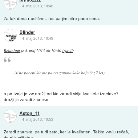
::
4. maj 2013, 10:46
Za tak dena r odlične.. res pa jim hitro pade cena.
Blinder
::
4. maj 2013, 10:49
Relanium
je
4. maj 2013 ob 10:40
izjavil
:
(tiste poceni kie me pa res zanima kake bojo čez 7 let)
a po tvoje je vw dražji od kie zaradi višje kvalitete izdelave?
dražji je zaradi znamke.
Aston_11
::
4. maj 2013, 10:53
Zaradi znamke, pa tudi zato, ker je kvaliteten. Težko vw-ju rečeš,
da ni kvaliteten.