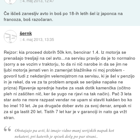
::
4. maj 2013, 12:47
Če iščeš zanesljiv avto in boš po 18-ih letih šel iz japonca na
francoza, boš razočaran.
šernk
::
4. maj 2013, 13:35
Rejzor: kia proceed dobrih 50k km, bencinar 1.4. Iz motorja se
prenašajo tresljaji na cel avto...na servisu pravijo da je to normalno
(sorry a se vozim v traktorju, to da ni nič narobe in da se jim ne
ljubi motorja jemati ven in zamenjat blažilnike ni moj problem -
govoril tudi z nekdanjim velemojstrom na servisu, ki je šel v penzijo
in je rekel, da ve za ta problem ampak se serijske napake ne
prizna) Rjavenje sprednje havbe za vsak dotik kamenčka (očitno
pleh ni zaščiten nič, ker še yugo ne rjavi na tak način). Pač 3 leta
star avto ne more razpast vendar ne upam si staviti kakšen bo ko
bo imel 10 let. Je pa drugače dober avto za svoj denar, ampak ni
za si ga lastit 20 let. Tistih 7 let kar je v garanciji in nato ga vržt
stran.
Obstajajo pa avti, ki imajo vidno manj serijskih napak kot
nekateri, pri katerih je spisek dolg po par strani..