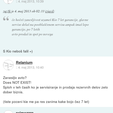
::
4. maj 2013, 10:39
zuz3k
je
4. maj 2013 ob 02:33
izjavil
:
če hočeš zanesljivost uzameš Kio 7 let garancije, glavne
servise delaš na pooblaščenem servisu ampak imaš lepo
garancijo, po 7 letih
avto prodaš in spet po novega
S Kio neboš falil =)
Relanium
::
4. maj 2013, 10:40
Zanesljiv avto?
Does NOT EXIST!
Sploh v teh časih ko je servisiranje in prodaja rezervnih delov zelo
dober biznis.
(tiste poceni kie me pa res zanima kake bojo čez 7 let)
primozzzz