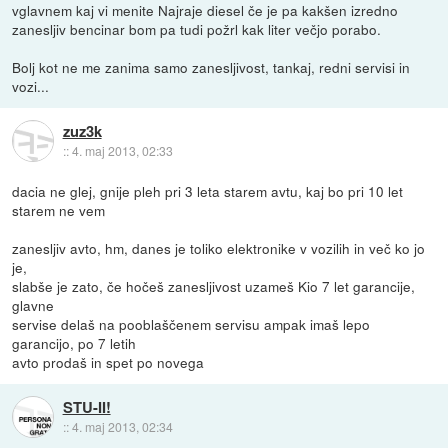
vglavnem kaj vi menite Najraje diesel če je pa kakšen izredno
zanesljiv bencinar bom pa tudi požrl kak liter večjo porabo.
Bolj kot ne me zanima samo zanesljivost, tankaj, redni servisi in
vozi...
zuz3k
::
4. maj 2013, 02:33
dacia ne glej, gnije pleh pri 3 leta starem avtu, kaj bo pri 10 let
starem ne vem
zanesljiv avto, hm, danes je toliko elektronike v vozilih in več ko jo
je,
slabše je zato, če hočeš zanesljivost uzameš Kio 7 let garancije,
glavne
servise delaš na pooblaščenem servisu ampak imaš lepo
garancijo, po 7 letih
avto prodaš in spet po novega
STU-II!
::
4. maj 2013, 02:34