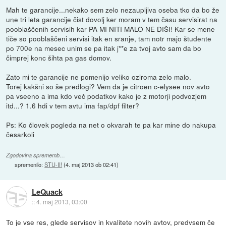
Mah te garancije...nekako sem zelo nezaupljiva oseba tko da bo že
une tri leta garancije čist dovolj ker moram v tem času servisirat na
pooblaščenih servisih kar PA MI NITI MALO NE DIŠI! Kar se mene
tiče so pooblaščeni servisi itak en sranje, tam notr majo študente
po 700e na mesec unim se pa itak j**e za tvoj avto sam da bo
čimprej konc šihta pa gas domov.
Zato mi te garancije ne pomenijo veliko oziroma zelo malo.
Torej kakšni so še predlogi? Vem da je citroen c-elysee nov avto
pa vseeno a ima kdo več podatkov kako je z motorji podvozjem
itd...? 1.6 hdi v tem avtu ima fap/dpf filter?
Ps: Ko človek pogleda na net o okvarah te pa kar mine do nakupa
česarkoli
Zgodovina sprememb…
spremenilo:
STU-II!
(
4. maj 2013 ob 02:41
)
LeQuack
::
4. maj 2013, 03:00
To je vse res, glede servisov in kvalitete novih avtov, predvsem če