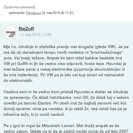
Zgodovina sprememb…
spremenilo:
Hayabusa
(
4. maj 2013 ob 11:31
)
RejZoR
::
4. maj 2013, 11:28
Mja no, izkušnje in statistika pravijo mal drugače (glede VW). Je pa
res da ob današnjem tempu novih modelov ni "brezmadežnega"
avta. Vsi imajo težave. Ampak ko sem videl kakšne bedaste ima
VW pri Golfih in jih še vedno niso odpravili, hvala lepa. Hyundai je
imel težave samo z nekaj elektronike (praznenje akumulatorjev in
še ena malenkost). Pri VW pa je bilo cel kup stvari od mehanskih
do elektronskih.
Osebno sem in še vedno bom pristaš Hyundai-a dokler se izkušnje
ne spremenijo. Če iščeš hatchbacka, novi i30, če iščeš kaj v saloon
izvedbi pa tanovo Elantro. Pri obeh ima že najbolj osnovni več kot
dovolj opreme, nima pa navlake, ki jo rabiš 2x, ves ostali čas pa je
odvečna teža, ki jo voziš naokoli.
Pa v igro bi vrgel še Mitsubishi Lancer. Mal dražji ampak so še
vedno zakon. Glede na to da je zadnji model zunaj že od leta 2007