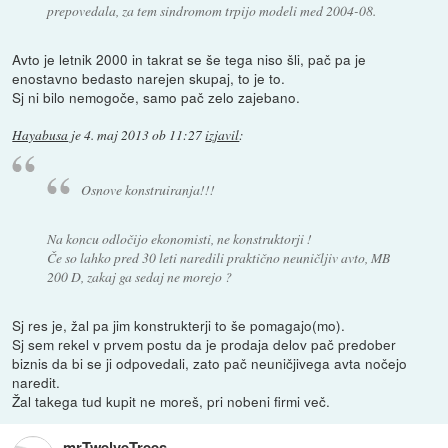
prepovedala, za tem sindromom trpijo modeli med 2004-08.
Avto je letnik 2000 in takrat se še tega niso šli, pač pa je
enostavno bedasto narejen skupaj, to je to.
Sj ni bilo nemogoče, samo pač zelo zajebano.
Hayabusa
je
4. maj 2013 ob 11:27
izjavil
:
Osnove konstruiranja!!!
Na koncu odločijo ekonomisti, ne konstruktorji !
Če so lahko pred 30 leti naredili praktično neuničljiv avto, MB
200 D, zakaj ga sedaj ne morejo ?
Sj res je, žal pa jim konstrukterji to še pomagajo(mo).
Sj sem rekel v prvem postu da je prodaja delov pač predober
biznis da bi se ji odpovedali, zato pač neuničjivega avta nočejo
naredit.
Žal takega tud kupit ne moreš, pri nobeni firmi več.
mrTwelveTrees