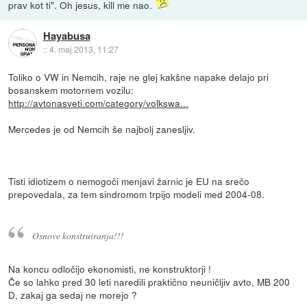
prav kot ti". Oh jesus, kill me nao.
Hayabusa
::
4. maj 2013, 11:27
Toliko o VW in Nemcih, raje ne glej kakšne napake delajo pri
bosanskem motornem vozilu:
http://avtonasveti.com/category/volkswa...
Mercedes je od Nemcih še najbolj zanesljiv.
Tisti idiotizem o nemogoči menjavi žarnic je EU na srečo
prepovedala, za tem sindromom trpijo modeli med 2004-08.
Osnove konstruiranja!!!
Na koncu odločijo ekonomisti, ne konstruktorji !
Če so lahko pred 30 leti naredili praktično neuničljiv avto, MB 200
D, zakaj ga sedaj ne morejo ?