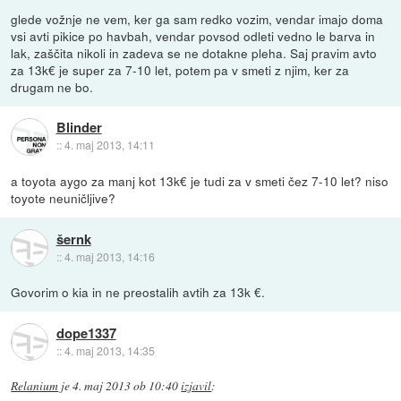
glede vožnje ne vem, ker ga sam redko vozim, vendar imajo doma
vsi avti pikice po havbah, vendar povsod odleti vedno le barva in
lak, zaščita nikoli in zadeva se ne dotakne pleha. Saj pravim avto
za 13k€ je super za 7-10 let, potem pa v smeti z njim, ker za
drugam ne bo.
Blinder
::
4. maj 2013, 14:11
a toyota aygo za manj kot 13k€ je tudi za v smeti čez 7-10 let? niso
toyote neuničljive?
šernk
::
4. maj 2013, 14:16
Govorim o kia in ne preostalih avtih za 13k €.
dope1337
::
4. maj 2013, 14:35
Relanium
je
4. maj 2013 ob 10:40
izjavil
: