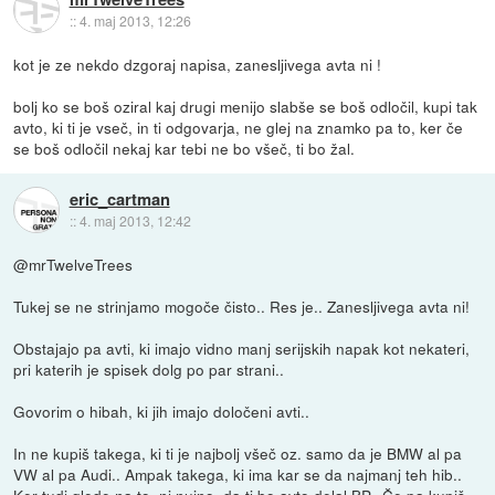
::
4. maj 2013, 12:26
kot je ze nekdo dzgoraj napisa, zanesljivega avta ni !
bolj ko se boš oziral kaj drugi menijo slabše se boš odločil, kupi tak
avto, ki ti je vseč, in ti odgovarja, ne glej na znamko pa to, ker če
se boš odločil nekaj kar tebi ne bo všeč, ti bo žal.
eric_cartman
::
4. maj 2013, 12:42
@mrTwelveTrees
Tukej se ne strinjamo mogoče čisto.. Res je.. Zanesljivega avta ni!
Obstajajo pa avti, ki imajo vidno manj serijskih napak kot nekateri,
pri katerih je spisek dolg po par strani..
Govorim o hibah, ki jih imajo določeni avti..
In ne kupiš takega, ki ti je najbolj všeč oz. samo da je BMW al pa
VW al pa Audi.. Ampak takega, ki ima kar se da najmanj teh hib..