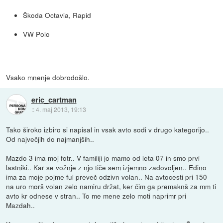
Škoda Octavia, Rapid
VW Polo
Vsako mnenje dobrodošlo.
eric_cartman
::
4. maj 2013, 19:13
Tako široko izbiro si napisal in vsak avto sodi v drugo kategorijo..
Od največjih do najmanjših..
Mazdo 3 ima moj fotr.. V familiji jo mamo od leta 07 in smo prvi
lastniki.. Kar se vožnje z njo tiče sem izjemno zadovoljen.. Edino
ima za moje pojme ful preveč odzivn volan.. Na avtocesti pri 150
na uro morš volan zelo namiru držat, ker čim ga premaknš za mm ti
avto kr odnese v stran.. To me mene zelo moti naprimr pri
Mazdah..