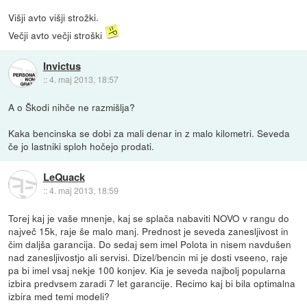
Višji avto višji strožki.
Večji avto večji stroški
Invictus
::
4. maj 2013, 18:57
A o Škodi nihče ne razmišlja?
Kaka bencinska se dobi za mali denar in z malo kilometri. Seveda
če jo lastniki sploh hočejo prodati.
LeQuack
::
4. maj 2013, 18:59
Torej kaj je vaše mnenje, kaj se splača nabaviti NOVO v rangu do
največ 15k, raje še malo manj. Prednost je seveda zanesljivost in
čim daljša garancija. Do sedaj sem imel Polota in nisem navdušen
nad zanesljivostjo ali servisi. Dizel/bencin mi je dosti vseeno, raje
pa bi imel vsaj nekje 100 konjev. Kia je seveda najbolj popularna
izbira predvsem zaradi 7 let garancije. Recimo kaj bi bila optimalna
izbira med temi modeli?