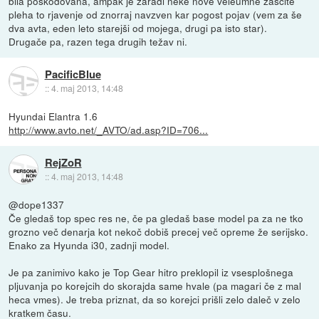
bila poškodovana, ampak je zaradi neke nove veleumne zaščite
pleha to rjavenje od znorraj navzven kar pogost pojav (vem za še
dva avta, eden leto starejši od mojega, drugi pa isto star).
Drugače pa, razen tega drugih težav ni.
PacificBlue
::
4. maj 2013, 14:48
Hyundai Elantra 1.6
http://www.avto.net/_AVTO/ad.asp?ID=706...
RejZoR
::
4. maj 2013, 14:48
@dope1337
Če gledaš top spec res ne, če pa gledaš base model pa za ne tko
grozno več denarja kot nekoč dobiš precej več opreme že serijsko.
Enako za Hyunda i30, zadnji model.
Je pa zanimivo kako je Top Gear hitro preklopil iz vsesplošnega
pljuvanja po korejcih do skorajda same hvale (pa magari če z mal
heca vmes). Je treba priznat, da so korejci prišli zelo daleč v zelo
kratkem času.