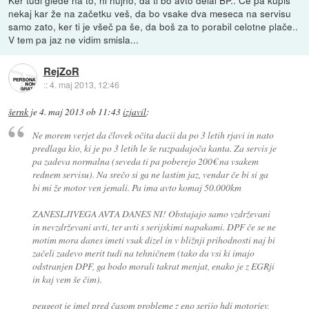
Ker tudi glede na to, ni nujno, da ti bo avto delal BP.. Če pa kupiš
nekaj kar že na začetku veš, da bo vsake dva meseca na servisu
samo zato, ker ti je všeč pa še, da boš za to porabil celotne plače..
V tem pa jaz ne vidim smisla...
RejZoR
::
4. maj 2013, 12:46
šernk
je
4. maj 2013 ob 11:43
izjavil
:
Ne morem verjet da človek očita dacii da po 3 letih rjavi in nato
predlaga kio, ki je po 3 letih le še razpadajoča kanta. Za servis je
pa zadeva normalna (seveda ti pa poberejo 200€ na vsakem
rednem servisu). Na srečo si ga ne lastim jaz, vendar če bi si ga
bi mi že motor ven jemali. Pa ima avto komaj 50.000km
ZANESLJIVEGA AVTA DANES NI! Obstajajo samo vzdrževani
in nevzdrževani avti, ter avti s serijskimi napakami. DPF če se ne
motim mora danes imeti vsak dizel in v bližnji prihodnosti naj bi
začeli zadevo merit tudi na tehničnem (tako da vsi ki imajo
odstranjen DPF, ga bodo morali takrat menjat, enako je z EGRji
in kaj vem še čim).
peugeot je imel pred časom probleme z eno serijo hdi motorjev,