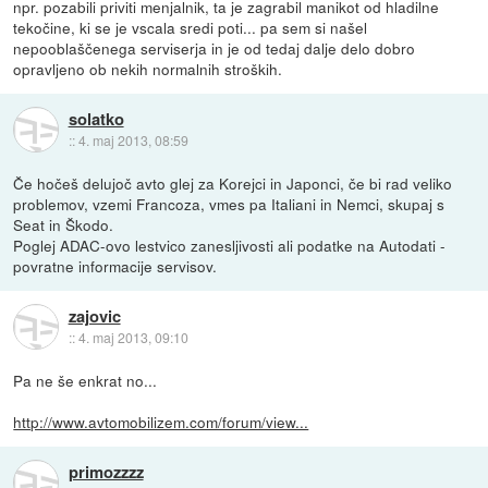
npr. pozabili priviti menjalnik, ta je zagrabil manikot od hladilne
tekočine, ki se je vscala sredi poti... pa sem si našel
nepooblaščenega serviserja in je od tedaj dalje delo dobro
opravljeno ob nekih normalnih stroških.
solatko
::
4. maj 2013, 08:59
Če hočeš delujoč avto glej za Korejci in Japonci, če bi rad veliko
problemov, vzemi Francoza, vmes pa Italiani in Nemci, skupaj s
Seat in Škodo.
Poglej ADAC-ovo lestvico zanesljivosti ali podatke na Autodati -
povratne informacije servisov.
zajovic
::
4. maj 2013, 09:10
Pa ne še enkrat no...
http://www.avtomobilizem.com/forum/view...
primozzzz