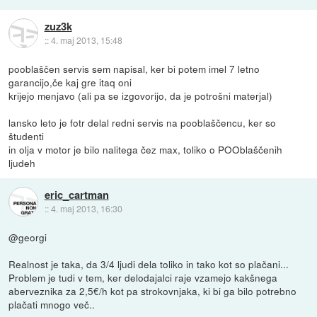
zuz3k
::
4. maj 2013, 15:48
pooblaščen servis sem napisal, ker bi potem imel 7 letno
garancijo,če kaj gre itaq oni
krijejo menjavo (ali pa se izgovorijo, da je potrošni materjal)
lansko leto je fotr delal redni servis na pooblaščencu, ker so
študenti
in olja v motor je bilo nalitega čez max, toliko o POOblaščenih
ljudeh
eric_cartman
::
4. maj 2013, 16:30
@georgi
Realnost je taka, da 3/4 ljudi dela toliko in tako kot so plačani...
Problem je tudi v tem, ker delodajalci raje vzamejo kakšnega
aberveznika za 2,5€/h kot pa strokovnjaka, ki bi ga bilo potrebno
plačati mnogo več..