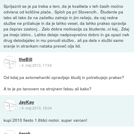
Sprijaznit se je pa treba s tem, da je kvaliteta v teh časih močno
odvisna od količine plače.. Sploh pa pri Slovencih.. Študente pa
tako ali tako že na začetku zatrejo in jim rečejo, da naj redne
službe ne pričakuje in da je lahko vesel, da lahko prakso opravlja
pa čeprav zastonj... Zelo dobra motivacija za študente..ni kaj.. Zdaj
pa imajo izbiro.. Lahko delajo nadpovprečno dobro in ga opazi nek
drug delodajalec in mu ponudi službo.. ali pa dela v službi samo
sranje in strankam nataka preveč olja itd.
theBill
::
4. maj 2013, 17:54
Od kdaj pa avtomehaniki opravljajo študij in potrebujejo prakso?
A to je po tanovem na strojnem faksu ali kako?
JayKay
::
4. maj 2013, 18:04
kupi 2010 fiesto 1.6tdci motor. super varcen!
šernk