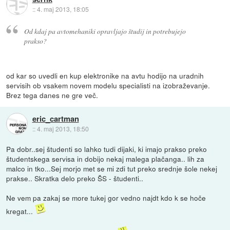
::
4. maj 2013, 18:05
Od kdaj pa avtomehaniki opravljajo študij in potrebujejo
prakso?
od kar so uvedli en kup elektronike na avtu hodijo na uradnih
servisih ob vsakem novem modelu specialisti na izobraževanje.
Brez tega danes ne gre več.
eric_cartman
::
4. maj 2013, 18:50
Pa dobr..sej študenti so lahko tudi dijaki, ki imajo prakso preko
študentskega servisa in dobijo nekaj malega plačanga.. lih za
malco in tko...Sej morjo met se mi zdi tut preko srednje šole nekej
prakse.. Skratka delo preko ŠS - študenti..
Ne vem pa zakaj se more tukej gor vedno najdt kdo k se hoče
kregat...