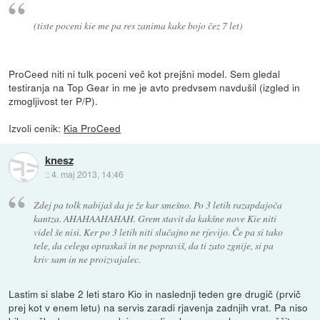
(tiste poceni kie me pa res zanima kake bojo čez 7 let)
ProCeed niti ni tulk poceni več kot prejšni model. Sem gledal
testiranja na Top Gear in me je avto predvsem navdušil (izgled in
zmogljivost ter P/P).
Izvoli cenik:
Kia ProCeed
knesz
::
4. maj 2013, 14:46
Zdej pa tolk nabijaš da je že kar smešno. Po 3 letih razapdajoča
kantza. AHAHAAHAHAH. Grem stavit da kakšne nove Kie niti
videl še nisi. Ker po 3 letih niti slučajno ne rjevijo. Če pa si tako
tele, da celega opraskaš in ne popraviš, da ti zato zgnije, si pa
kriv sam in ne proizvajalec.
Lastim si slabe 2 leti staro Kio in naslednji teden gre drugič (prvič
prej kot v enem letu) na servis zaradi rjavenja zadnjih vrat. Pa niso