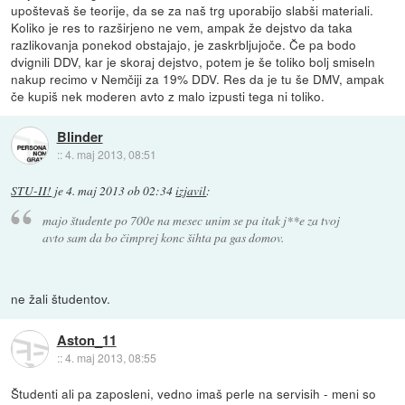
upoštevaš še teorije, da se za naš trg uporabijo slabši materiali.
Koliko je res to razširjeno ne vem, ampak že dejstvo da taka
razlikovanja ponekod obstajajo, je zaskrbljujoče. Če pa bodo
dvignili DDV, kar je skoraj dejstvo, potem je še toliko bolj smiseln
nakup recimo v Nemčiji za 19% DDV. Res da je tu še DMV, ampak
če kupiš nek moderen avto z malo izpusti tega ni toliko.
Blinder
::
4. maj 2013, 08:51
STU-II!
je
4. maj 2013 ob 02:34
izjavil
:
majo študente po 700e na mesec unim se pa itak j**e za tvoj
avto sam da bo čimprej konc šihta pa gas domov.
ne žali študentov.
Aston_11
::
4. maj 2013, 08:55
Študenti ali pa zaposleni, vedno imaš perle na servisih - meni so