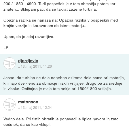
200 / 1850 - 4900. Tudi pospešek je v tem območju potem kar
znaten... Sklepam pač, da se takrat zažene turbina.
Opazna razlika se nanaša na: Opazna razlika v pospeških med
krajšo verzijo in karavanom ob istem motorju...
Upam, da je zdaj razumljivo.
LP
djordjevic
::
13. maj 2011, 11:26
Jasno, da turbina ne dela nenehno oziroma dela samo pri motorjih,
ki imajo dve - eno za območje nizkih vrtljajev, drugo pa za srednje
in visoke. Običajno je meja tam nekje pri 1500/1800 vrtljajih.
matonson
::
13. maj 2011, 12:24
Vedno dela. Pri tistih obratih je ponavadi le špica navora in zato
občutek, da se kao vklopi.