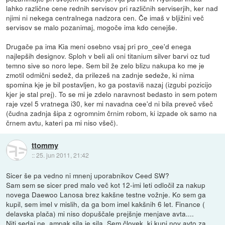
lahko različne cene rednih servisov pri različnih serviserjih, ker nad
njimi ni nekega centralnega nadzora cen. Če imaš v bljižini več
servisov se malo pozanimaj, mogoče ima kdo cenejše.
Drugače pa ima Kia meni osebno vsaj pri pro_cee'd enega
najlepših designov. Sploh v beli ali oni titanium silver barvi oz tud
temno sive so noro lepe. Sem bil že zelo blizu nakupa ko me je
zmotil odmični sedež, da prilezeš na zadnje sedeže, ki nima
spomina kje je bil postavljen, ko ga postaviš nazaj (izgubi pozicijo
kjer je stal prej). To se mi je zdelo naravnost bedasto in sem potem
raje vzel 5 vratnega i30, ker mi navadna cee'd ni bila preveč všeč
(čudna zadnja šipa z ogromnim črnim robom, ki izpade ok samo na
črnem avtu, kateri pa mi niso všeč).
ttommy
::
25. jun 2011, 21:42
Sicer še pa vedno ni mnenj uporabnikov Ceed SW?
Sam sem se sicer pred malo več kot 12-imi leti odločil za nakup
novega Daewoo Lanosa brez kakšne testne vožnje. Ko sem ga
kupil, sem imel v mislih, da ga bom imel kakšnih 6 let. Finance (
delavska plača) mi niso dopuščale prejšnje menjave avta....
Niti sedaj ne, ampak sila je sila. Sem človek, ki kupi nov avto za