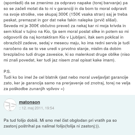
(spomladi) da se zmenimo za odpravo napake (torej barvanje) pa
so se začeli motat da to ni v garanciji in da bom to moral odpravit
na svoje stroške, vse skupaj 300€ (150€ vsaka stran) saj je treba
peskat, premazat in gor dat neke fakin nalepke (prvič slišal).
Seveda mi je 300€ občutno preveč za nekaj kar ni moja krivda in
sem klical v tujino na Kio, tja sem moral poslat slike in potem so mi
odgovorili da naj kontaktiram Kio v Ljubljani, itak sem poklical in
obrazložil zadeve, sedaj v mesecu maju, ko ima redni servis je tudi
naročeno da se to vse uredi v prvotno stanje, mislim da dobim
brezplačno tudi druge zavesice, ki so malenkost druge oblike (niso
mi znali povedat, ker tudi jaz nisem znal opisat kake imam).
P.S.
Tudi ko bo imel že cel blatnik rjast nebo moral uveljavljat garancije
zato, ker je garancija samo na prerjavenje od znotraj, torej ne velja
za poškodbe zunanjih vplivov =)
matonson
::
12. maj 2011, 19:54
Pa tud folijo dobiš. Mi smo mel čist obglodan pri vratih pa so
zastonj poštrihal pa nalimal folijo(folija ni zastonj:)).