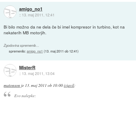
amigo_no1
::
13. maj 2011, 12:41
Bi bilo možno da ne dela če bi imel kompresor in turbino, kot na
nekaterih MB motorjih.
Zgodovina sprememb…
spremenilo:
amigo_no1
(
13. maj 2011 ob 12:41
)
MisterR
::
13. maj 2011, 13:04
matonson
je
13. maj 2011 ob 10:00
izjavil
:
Evo nalepke: