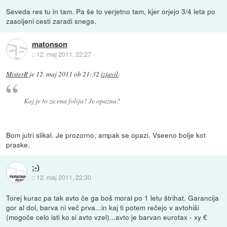
Seveda res tu in tam. Pa še to verjetno tam, kjer orjejo 3/4 leta po
zasoljeni cesti zaradi snega.
matonson
::
12. maj 2011, 22:27
MisterR
je
12. maj 2011 ob 21:32
izjavil
:
Kaj je to za ena folija? Je opazna?
Bom jutri slikal. Je prozorno, ampak se opazi. Vseeno bolje kot
praske.
;-)
::
12. maj 2011, 22:30
Torej kurac pa tak avto če ga boš moral po 1 letu štrihat. Garancija
gor al dol, barva ni več prva...in kaj ti potem rečejo v avtohiši
(mogoče celo isti ko si avto vzel)...avto je barvan eurotax - xy €