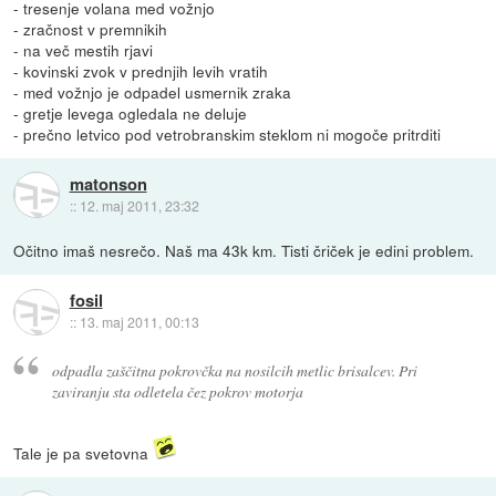
- tresenje volana med vožnjo
- zračnost v premnikih
- na več mestih rjavi
- kovinski zvok v prednjih levih vratih
- med vožnjo je odpadel usmernik zraka
- gretje levega ogledala ne deluje
- prečno letvico pod vetrobranskim steklom ni mogoče pritrditi
matonson
::
12. maj 2011, 23:32
Očitno imaš nesrečo. Naš ma 43k km. Tisti čriček je edini problem.
fosil
::
13. maj 2011, 00:13
odpadla zaščitna pokrovčka na nosilcih metlic brisalcev. Pri
zaviranju sta odletela čez pokrov motorja
Tale je pa svetovna