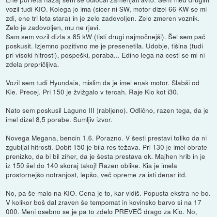
vozil tudi KIO. Kolega jo ima (sicer ni SW, motor dizel 66 KW se mi
zdi, ene tri leta stara) in je zelo zadovoljen. Zelo zmeren voznik.
Zelo je zadovoljen, mu ne rjavi.
Sam sem vozil dizla s 85 kW (tisti drugi najmočnejši). Šel sem pač
poskusit. Izjemno pozitivno me je presenetila. Udobje, tišina (tudi
pri visoki hitrosti), pospeški, poraba... Edino lega na cesti se mi ni
zdela prepričljiva.
Vozil sem tudi Hyundaia, mislim da je imel enak motor. Slabši od
Kie. Precej. Pri 150 je žvižgalo v tercah. Raje Kio kot i30.
Nato sem poskusil Laguno III (rabljeno). Odlično, razen tega, da je
imel dizel 8,5 porabe. Sumljiv izvor.
Novega Megana, bencin 1.6. Porazno. V šesti prestavi toliko da ni
zgubljal hitrosti. Dobit 150 je bila res težava. Pri 130 je imel obrate
prenizko, da bi bil ziher, da je šesta prestava ok. Majhen hrib in je
iz 150 šel do 140 skoraj takoj! Razen oblike. Kia je imela
prostornejšo notranjost, lepšo, več opreme za isti denar itd.
No, pa še malo na KIO. Cena je to, kar vidiš. Popusta ekstra ne bo.
V kolikor boš dal zraven še tempomat in kovinsko barvo si na 17
000. Meni osebno se je pa to zdelo PREVEČ drago za Kio. No,