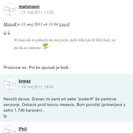
matonson
::
13. maj 2011, 13:22
MisterR
je
13. maj 2011 ob 13:04
izjavil
:
Ni šans da to piknejo na moj avto, nebi rekel da bi bile bele, ne
pa da so rumene.
Prozorne so. Pol ko spucaš je bolš.
knesz
::
13. maj 2011, 18:00
Naročil danes. Zraven mi sami od sebe "podarili" še parkirne
senzorje. Dobava proti koncu meseca. Bom poročal (primerjava z
astro 1,7dti karavan).
lp
Phil