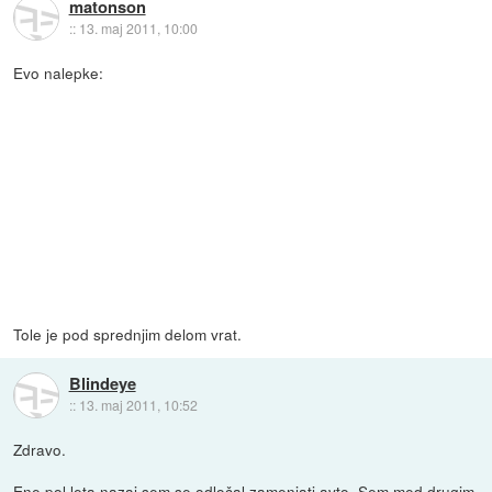
matonson
::
13. maj 2011, 10:00
Evo nalepke:
Tole je pod sprednjim delom vrat.
Blindeye
::
13. maj 2011, 10:52
Zdravo.
Ene pol leta nazaj sem se odločal zamenjati avto. Sem med drugim