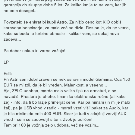
garancija do skupne dobe 5 let. Za koliko km je to ne vem, ker jih
ne bom dosegel...
Povzetek: še enkrat bi kupil Astro. Za nižjo ceno kot KIO dobiš
karavana bencinarja, za malo več pa dizla. Res pa je, da ne vemo,
kako se bodo te turbine obnesle - kolikor vem, so dokaj nova
zadeva...
Pa dober nakup in varno vožnjo!
LP
Edit:
Pri Astri sem dobil zraven še nek osnovni model Garmina. Cca 150
EUR se mi zdi, da je bil vreden. Malenkost, a vseeno...
Aja, ZELO udobna, morda malo veliko tipk na armaturi, a se
navadiš. Prostora je ohoho. Imam še elektronsko ročno (ali kako
že) - info, da ti bo lažje primerjat cene. Kar pa nimam (in mi je malo
žal), pa je USB vhod v radio - moraš vzeti višji paket za Audio, kar
je bilo mislim da enih 400 EUR. Sicer je tudi v zdajšnji verziji AUX
vhod - sem se zadovoljil s tem. Zvok je odličen!
Tam pri 160 je vožnja zelo udobna, več ne vozim...