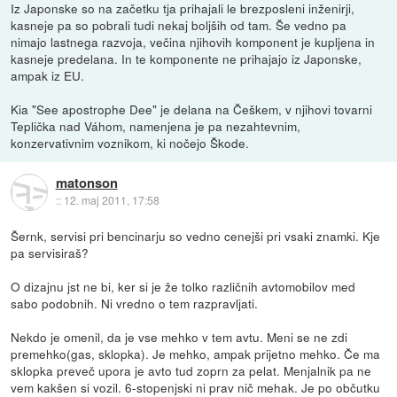
Iz Japonske so na začetku tja prihajali le brezposleni inženirji,
kasneje pa so pobrali tudi nekaj boljših od tam. Še vedno pa
nimajo lastnega razvoja, večina njihovih komponent je kupljena in
kasneje predelana. In te komponente ne prihajajo iz Japonske,
ampak iz EU.
Kia "See apostrophe Dee" je delana na Češkem, v njihovi tovarni
Teplička nad Váhom, namenjena je pa nezahtevnim,
konzervativnim voznikom, ki nočejo Škode.
matonson
::
12. maj 2011, 17:58
Šernk, servisi pri bencinarju so vedno cenejši pri vsaki znamki. Kje
pa servisiraš?
O dizajnu jst ne bi, ker si je že tolko različnih avtomobilov med
sabo podobnih. Ni vredno o tem razpravljati.
Nekdo je omenil, da je vse mehko v tem avtu. Meni se ne zdi
premehko(gas, sklopka). Je mehko, ampak prijetno mehko. Če ma
sklopka preveč upora je avto tud zoprn za pelat. Menjalnik pa ne
vem kakšen si vozil. 6-stopenjski ni prav nič mehak. Je po občutku