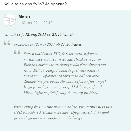
Kaj je to za ena folija? Je opazna?
Meizu
::
12. maj 2011, 22:10
valvoline1
je
12. maj 2011 ob 21:26
izjavil
:
primozzzz
je
12. maj 2011 ob 21:20
izjavil
:
Sam si tudi lastim KIO, že 9 let staro, uglavnem
mašina teče kot urca in zlo mal stroškov je z njim..
Pleh je v kur**, morm skorej vsako zimo drzat stran
rjo in štrihat.. Auspuh mam še prvi, ene parkrat
pošvasan.. Uglavnem za tako ceno odličen avto..
Znanec ima pro ceeda zlo zadovoljen z njim, ampak
ko ga je pral z vapom, je olupil lak baje ne zlo od
blizu.. Uglaven pleh je baje še zmeraj problem..
Pocen evropske limuzine niso nič boljše. Pravzaprav tu in tam
videš celo kšn 10 let star mercedes višjega razreda tut napol
zarjavelega na vse strani,torej nič boljšega.