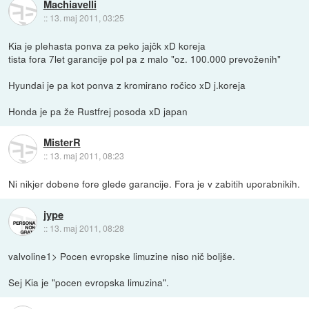
Machiavelli
::
13. maj 2011, 03:25
Kia je plehasta ponva za peko jajčk xD koreja
tista fora 7let garancije pol pa z malo "oz. 100.000 prevoženih"
Hyundai je pa kot ponva z kromirano ročico xD j.koreja
Honda je pa že Rustfrej posoda xD japan
MisterR
::
13. maj 2011, 08:23
Ni nikjer dobene fore glede garancije. Fora je v zabitih uporabnikih.
jype
::
13. maj 2011, 08:28
valvoline1> Pocen evropske limuzine niso nič boljše.
Sej Kia je "pocen evropska limuzina".