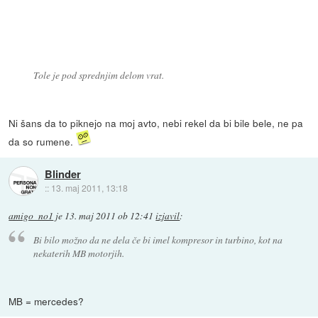
Tole je pod sprednjim delom vrat.
Ni šans da to piknejo na moj avto, nebi rekel da bi bile bele, ne pa
da so rumene.
Blinder
::
13. maj 2011, 13:18
amigo_no1
je
13. maj 2011 ob 12:41
izjavil
:
Bi bilo možno da ne dela če bi imel kompresor in turbino, kot na
nekaterih MB motorjih.
MB = mercedes?