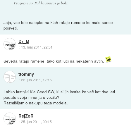
Prozorne so. Pol ko spucaš je bolš.
Jaja, vse tele nalepke na kiah ratajo rumene ko malo sonce
posveti.
Dr_M
::
13. maj 2011, 22:51
Seveda ratajo rumene, tako kot luci na nekaterih avtih.
ttommy
::
22. jun 2011, 17:15
Lahko lastniki Kia Ceed SW, ki si jih lastite že več kot dve leti
podate svoja mnenja o vozilu?
Razmišljam o nakupu tega modela.
RejZoR
::
25. jun 2011, 09:15