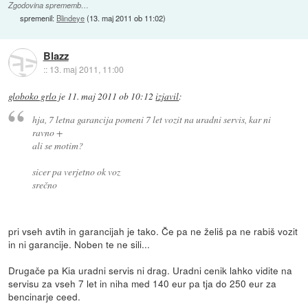
Zgodovina sprememb…
spremenil:
Blindeye
(
13. maj 2011 ob 11:02
)
Blazz
::
13. maj 2011, 11:00
globoko grlo
je
11. maj 2011 ob 10:12
izjavil
:
hja, 7 letna garancija pomeni 7 let vozit na uradni servis, kar ni
ravno +
ali se motim?
sicer pa verjetno ok voz
srečno
pri vseh avtih in garancijah je tako. Če pa ne želiš pa ne rabiš vozit
in ni garancije. Noben te ne sili...
Drugače pa Kia uradni servis ni drag. Uradni cenik lahko vidite na
servisu za vseh 7 let in niha med 140 eur pa tja do 250 eur za
bencinarje ceed.