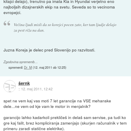
kitajci delajo), trenutno pa imata Kia in Hyundai verjetno eno
najboljsih dizajnerskih ekip na svetu. Seveda so to vecinoma
evropejci.
Večina ljudi misli da so korejci pocen zato, ker tam ljudje delajo
za pest riža na dan.
Juzna Koreja je delec pred Slovenijo po razvitosti.
Zgodovina sprememb…
spremenil:
Dr_M
(
12. maj 2011 ob 12:25
)
šernk
::
12. maj 2011, 12:42
spet ne vem kaj vas moti 7 let garancije na VSE mehanske
dele...ne vem od kje vam le motor in menjalnik?
garancijo lahko kadarkoli prekličeš in delaš sam servise, pa tudi ko
gre kaj falit, brez kompliciranja zamenjajo (skurjen računalnik v tem
primeru zaradi statične elektrike).