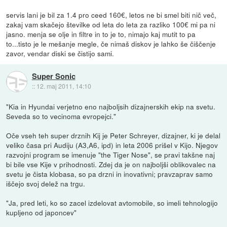
servis lani je bil za 1.4 pro ceed 160€, letos ne bi smel biti nič več,
zakaj vam skačejo številke od leta do leta za razliko 100€ mi pa ni
jasno. menja se olje in filtre in to je to, nimajo kaj mutit to pa
to...tisto je le mešanje megle, če nimaš diskov je lahko še čiščenje
zavor, vendar diski se čistijo sami.
Super Sonic
::
12. maj 2011, 14:10
"Kia in Hyundai verjetno eno najboljsih dizajnerskih ekip na svetu.
Seveda so to vecinoma evropejci."
Oče vseh teh super drznih Kij je Peter Schreyer, dizajner, ki je delal
veliko časa pri Audiju (A3,A6, ipd) in leta 2006 prišel v Kijo. Njegov
razvojni program se imenuje "the Tiger Nose", se pravi takšne naj
bi bile vse Kije v prihodnosti. Zdej da je on najboljši oblikovalec na
svetu je čista klobasa, so pa drzni in inovativni; pravzaprav samo
iščejo svoj delež na trgu.
"Ja, pred leti, ko so zacel izdelovat avtomobile, so imeli tehnologijo
kupljeno od japoncev"