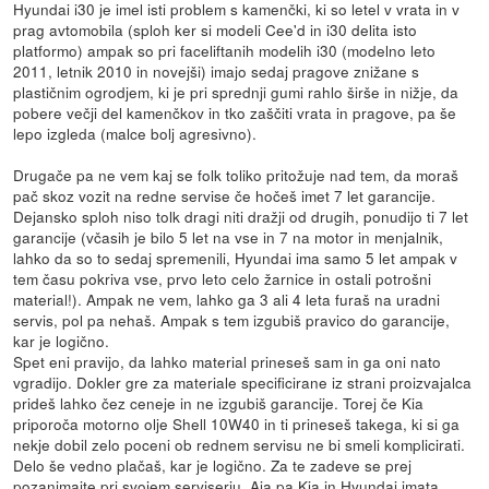
Hyundai i30 je imel isti problem s kamenčki, ki so letel v vrata in v
prag avtomobila (sploh ker si modeli Cee'd in i30 delita isto
platformo) ampak so pri faceliftanih modelih i30 (modelno leto
2011, letnik 2010 in novejši) imajo sedaj pragove znižane s
plastičnim ogrodjem, ki je pri sprednji gumi rahlo širše in nižje, da
pobere večji del kamenčkov in tko zaščiti vrata in pragove, pa še
lepo izgleda (malce bolj agresivno).
Drugače pa ne vem kaj se folk toliko pritožuje nad tem, da moraš
pač skoz vozit na redne servise če hočeš imet 7 let garancije.
Dejansko sploh niso tolk dragi niti dražji od drugih, ponudijo ti 7 let
garancije (včasih je bilo 5 let na vse in 7 na motor in menjalnik,
lahko da so to sedaj spremenili, Hyundai ima samo 5 let ampak v
tem času pokriva vse, prvo leto celo žarnice in ostali potrošni
material!). Ampak ne vem, lahko ga 3 ali 4 leta furaš na uradni
servis, pol pa nehaš. Ampak s tem izgubiš pravico do garancije,
kar je logično.
Spet eni pravijo, da lahko material prineseš sam in ga oni nato
vgradijo. Dokler gre za materiale specificirane iz strani proizvajalca
prideš lahko čez ceneje in ne izgubiš garancije. Torej če Kia
priporoča motorno olje Shell 10W40 in ti prineseš takega, ki si ga
nekje dobil zelo poceni ob rednem servisu ne bi smeli komplicirati.
Delo še vedno plačaš, kar je logično. Za te zadeve se prej
pozanimajte pri svojem serviserju. Aja pa Kia in Hyundai imata