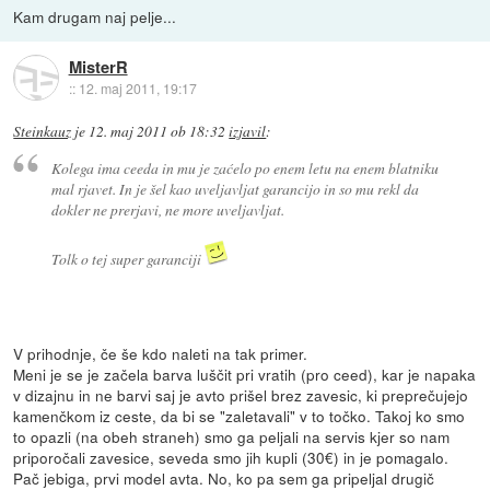
Kam drugam naj pelje...
MisterR
::
12. maj 2011, 19:17
Steinkauz
je
12. maj 2011 ob 18:32
izjavil
:
Kolega ima ceeda in mu je zaćelo po enem letu na enem blatniku
mal rjavet. In je šel kao uveljavljat garancijo in so mu rekl da
dokler ne prerjavi, ne more uveljavljat.
Tolk o tej super garanciji
V prihodnje, če še kdo naleti na tak primer.
Meni je se je začela barva luščit pri vratih (pro ceed), kar je napaka
v dizajnu in ne barvi saj je avto prišel brez zavesic, ki preprečujejo
kamenčkom iz ceste, da bi se "zaletavali" v to točko. Takoj ko smo
to opazli (na obeh straneh) smo ga peljali na servis kjer so nam
priporočali zavesice, seveda smo jih kupli (30€) in je pomagalo.
Pač jebiga, prvi model avta. No, ko pa sem ga pripeljal drugič