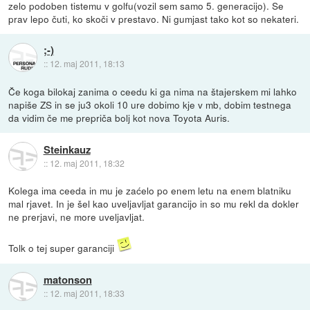
zelo podoben tistemu v golfu(vozil sem samo 5. generacijo). Se
prav lepo čuti, ko skoči v prestavo. Ni gumjast tako kot so nekateri.
;-)
::
12. maj 2011, 18:13
Če koga bilokaj zanima o ceedu ki ga nima na štajerskem mi lahko
napiše ZS in se ju3 okoli 10 ure dobimo kje v mb, dobim testnega
da vidim če me prepriča bolj kot nova Toyota Auris.
Steinkauz
::
12. maj 2011, 18:32
Kolega ima ceeda in mu je zaćelo po enem letu na enem blatniku
mal rjavet. In je šel kao uveljavljat garancijo in so mu rekl da dokler
ne prerjavi, ne more uveljavljat.
Tolk o tej super garanciji
matonson
::
12. maj 2011, 18:33