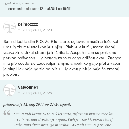
Zgodovina sprememb…
spremenil:
matonson
(
12. maj 2011 ob 19:54
)
primozzzz
::
12. maj 2011, 21:20
Sam si tudi lastim KIO, že 9 let staro, uglavnem mašina teče kot
urca in zlo mal stroškov je z njim.. Pleh je v kur**, morm skorej
vsako zimo drzat stran rjo in štrihat.. Auspuh mam še prvi, ene
parkrat pošvasan.. Uglavnem za tako ceno odličen avto.. Znanec
ima pro ceeda zlo zadovoljen z njim, ampak ko ga je pral z vapom,
je olupil lak baje ne zlo od blizu.. Uglaven pleh je baje še zmeraj
problem..
valvoline1
::
12. maj 2011, 21:26
primozzzz
je
12. maj 2011 ob 21:20
izjavil
:
Sam si tudi lastim KIO, že 9 let staro, uglavnem mašina teče kot
urca in zlo mal stroškov je z njim.. Pleh je v kur**, morm skorej
vsako zimo drzat stran rjo in štrihat.. Auspuh mam še prvi, ene