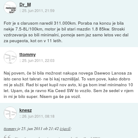
Dr_M
::
25. jun 2011, 21:59
Fotr je s clarusom naredil 311.000km. Poraba na koncu je bila
nekje 7.5-8L/100km, motor je bil stari mazdin 1.8 85kw. Stroski
vzdrzevanja so bili minimalni, pomoje sem jaz samo letos vec dal
za peugeota, kot on v 11 letih.
ttommy
::
25. jun 2011, 22:03
Naj povem, če bi bila možnost nakupa novega Daewoo Lanosa za
isto ceno kot takrat- ne bi kaj razmišljal. To vam pove, kako dobro
mi je služil. Rad bi spet kupil nov avto, ki ga bom imel minimalno 10
let. Upam, da je ravno Kia Ceed SW to vozilo. Sem že sedel v njem
in mi je bilo super. Nisem ga še pa vozil.
knesz
::
26. jun 2011, 08:18
ttommy
je
25. jun 2011 ob 21:42
izjavil
: