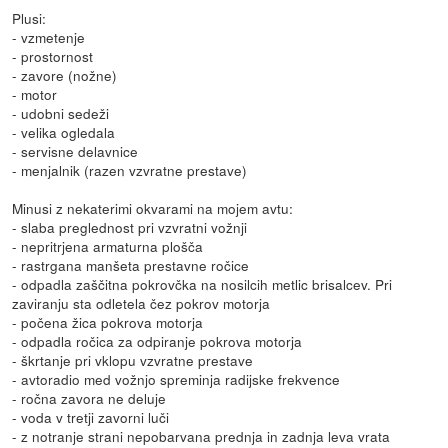
Plusi:
- vzmetenje
- prostornost
- zavore (nožne)
- motor
- udobni sedeži
- velika ogledala
- servisne delavnice
- menjalnik (razen vzvratne prestave)
Minusi z nekaterimi okvarami na mojem avtu:
- slaba preglednost pri vzvratni vožnji
- nepritrjena armaturna plošča
- rastrgana manšeta prestavne ročice
- odpadla zaščitna pokrovčka na nosilcih metlic brisalcev. Pri
zaviranju sta odletela čez pokrov motorja
- počena žica pokrova motorja
- odpadla ročica za odpiranje pokrova motorja
- škrtanje pri vklopu vzvratne prestave
- avtoradio med vožnjo spreminja radijske frekvence
- ročna zavora ne deluje
- voda v tretji zavorni luči
- z notranje strani nepobarvana prednja in zadnja leva vrata