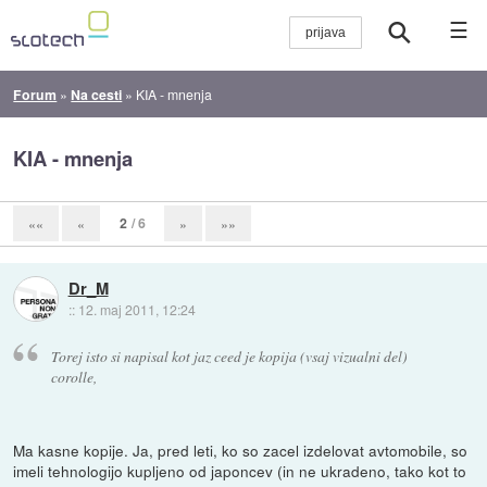
☰
Forum
»
Na cesti
»
KIA - mnenja
KIA - mnenja
2
/ 6
««
«
»
»»
Dr_M
::
12. maj 2011, 12:24
Torej isto si napisal kot jaz ceed je kopija (vsaj vizualni del)
corolle,
Ma kasne kopije. Ja, pred leti, ko so zacel izdelovat avtomobile, so
imeli tehnologijo kupljeno od japoncev (in ne ukradeno, tako kot to