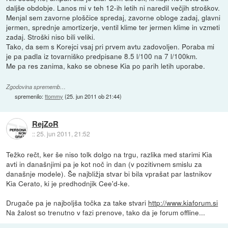
daljše obdobje. Lanos mi v teh 12-ih letih ni naredil večjih stroškov.
Menjal sem zavorne ploščice spredaj, zavorne obloge zadaj, glavni
jermen, sprednje amortizerje, ventil klime ter jermen klime in vzmeti
zadaj. Stroški niso bili veliki.
Tako, da sem s Korejci vsaj pri prvem avtu zadovoljen. Poraba mi
je pa padla iz tovarniško predpisane 8.5 l/100 na 7 l/100km.
Me pa res zanima, kako se obnese Kia po parih letih uporabe.
Zgodovina sprememb…
spremenilo:
ttommy
(
25. jun 2011 ob 21:44
)
RejZoR
::
25. jun 2011, 21:52
Težko rečt, ker še niso tolk dolgo na trgu, razlika med starimi Kia
avti in današnjimi pa je kot noč in dan (v pozitivnem smislu za
današnje modele). Še najbližja stvar bi bila vprašat par lastnikov
Kia Cerato, ki je predhodnjik Cee'd-ke.
Drugače pa je najboljša točka za take stvari
http://www.kiaforum.si
Na žalost so trenutno v fazi prenove, tako da je forum offline...