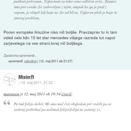
parkrat pošvasan.. Uglavnem za tako ceno odličen avto.. Znanec
ima pro ceeda zlo zadovoljen z njim, ampak ko ga je pral z
vapom, je olupil lak baje ne zlo od blizu.. Uglaven pleh je baje še
zmeraj problem..
Pocen evropske limuzine niso nič boljše. Pravzaprav tu in tam
videš celo kšn 10 let star mercedes višjega razreda tut napol
zarjavelega na vse strani,torej nič boljšega.
Zgodovina sprememb…
spremenil:
valvoline1
(
12. maj 2011 ob 21:27
)
MisterR
::
12. maj 2011, 21:32
matonson
je
12. maj 2011 ob 19:54
izjavil
:
Pa tud folijo dobiš. Mi smo mel čist obglodan pri vratih pa so
zastonj poštrihal pa nalimal folijo(folija ni zastonj:)).