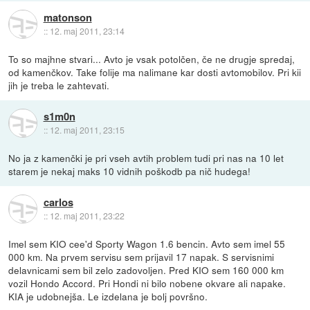
matonson
::
12. maj 2011, 23:14
To so majhne stvari... Avto je vsak potolčen, če ne drugje spredaj,
od kamenčkov. Take folije ma nalimane kar dosti avtomobilov. Pri kii
jih je treba le zahtevati.
s1m0n
::
12. maj 2011, 23:15
No ja z kamenčki je pri vseh avtih problem tudi pri nas na 10 let
starem je nekaj maks 10 vidnih poškodb pa nič hudega!
carlos
::
12. maj 2011, 23:22
Imel sem KIO cee'd Sporty Wagon 1.6 bencin. Avto sem imel 55
000 km. Na prvem servisu sem prijavil 17 napak. S servisnimi
delavnicami sem bil zelo zadovoljen. Pred KIO sem 160 000 km
vozil Hondo Accord. Pri Hondi ni bilo nobene okvare ali napake.
KIA je udobnejša. Le izdelana je bolj površno.