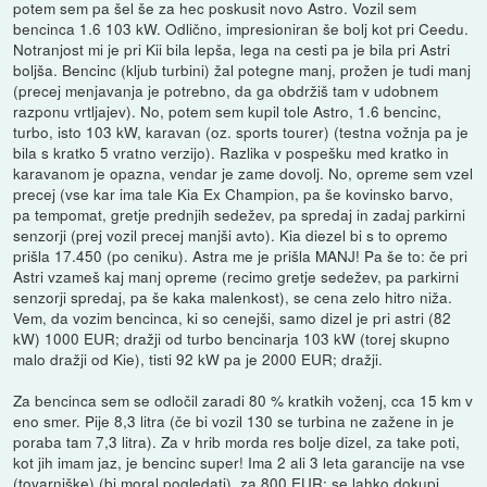
potem sem pa šel še za hec poskusit novo Astro. Vozil sem
bencinca 1.6 103 kW. Odlično, impresioniran še bolj kot pri Ceedu.
Notranjost mi je pri Kii bila lepša, lega na cesti pa je bila pri Astri
boljša. Bencinc (kljub turbini) žal potegne manj, prožen je tudi manj
(precej menjavanja je potrebno, da ga obdržiš tam v udobnem
razponu vrtljajev). No, potem sem kupil tole Astro, 1.6 bencinc,
turbo, isto 103 kW, karavan (oz. sports tourer) (testna vožnja pa je
bila s kratko 5 vratno verzijo). Razlika v pospešku med kratko in
karavanom je opazna, vendar je zame dovolj. No, opreme sem vzel
precej (vse kar ima tale Kia Ex Champion, pa še kovinsko barvo,
pa tempomat, gretje prednjih sedežev, pa spredaj in zadaj parkirni
senzorji (prej vozil precej manjši avto). Kia diezel bi s to opremo
prišla 17.450 (po ceniku). Astra me je prišla MANJ! Pa še to: če pri
Astri vzameš kaj manj opreme (recimo gretje sedežev, pa parkirni
senzorji spredaj, pa še kaka malenkost), se cena zelo hitro niža.
Vem, da vozim bencinca, ki so cenejši, samo dizel je pri astri (82
kW) 1000 EUR; dražji od turbo bencinarja 103 kW (torej skupno
malo dražji od Kie), tisti 92 kW pa je 2000 EUR; dražji.
Za bencinca sem se odločil zaradi 80 % kratkih voženj, cca 15 km v
eno smer. Pije 8,3 litra (če bi vozil 130 se turbina ne zažene in je
poraba tam 7,3 litra). Za v hrib morda res bolje dizel, za take poti,
kot jih imam jaz, je bencinc super! Ima 2 ali 3 leta garancije na vse
(tovarniške) (bi moral pogledati), za 800 EUR; se lahko dokupi