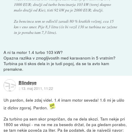
1000 EUR; dražji od turbo bencinarja 103 kW (torej skupno
malo dražji od Kie), tisti 92 kW pa je 2000 EUR; dražji.
Za bencinca sem se odločil zaradi 80 % kratkih voženj, cca 15
km v eno smer. Pije 8,3 litra (če bi vozil 130 se turbina ne zažene
in je poraba tam 7,3 litra).
A ni ta motor 1.4 turbo 103 kW?
Opazna razlika v zmogljivostih med karavanom in 5 vratnim?
Turbina pa ti skos dela in je tudi pogoj, da se ta avto kam
premakne.
Blindeye
::
13. maj 2011, 11:22
Uh pardon, šele zdaj videl. 1.4 imam motor seveda! 1.6 mi je ušlo
iz dizlov zgoraj. Pardon.
Za turbino pa sem skor prepričan, da ne dela skozi. Tam nekje pri
1800 se vklopi - ma ne me za besedo držat, če pa gledam porabo,
se tam nekje poveča za liter. Pa še podatek, da je največji navor: