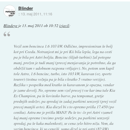
Blinder
::
13. maj 2011, 11:16
Blindeye
je
13. maj 2011 ob 10:52
izjavil
:
Vozil sem bencinca 1.6 103 kW. Odlično, impresioniran še bolj
kot pri Ceedu. Notranjost mi je pri Kii bila lepša, lega na cesti
pa je bila pri Astri boljša. Bencinc (kljub turbini) žal potegne
manj, prožen je tudi manj (precej menjavanja je potrebno, da ga
obdržiš tam v udobnem razponu vrtljajev). No, potem sem kupil
tole Astro, 1.6 bencinc, turbo, isto 103 kW, karavan (oz. sports
tourer) (testna vožnja pa je bila s kratko 5 vratno verzijo).
Razlika v pospešku med kratko in karavanom je opazna, vendar
je zame dovolj. No, opreme sem vzel precej (vse kar ima tale Kia
Ex Champion, pa še kovinsko barvo, pa tempomat, gretje
prednjih sedežev, pa spredaj in zadaj parkirni senzorji (prej vozil
precej manjši avto). Kia diezel bi s to opremo prišla 17.450 (po
ceniku). Astra me je prišla MANJ! Pa še to: če pri Astri vzameš
kaj manj opreme (recimo gretje sedežev, pa parkirni senzorji
spredaj, pa še kaka malenkost), se cena zelo hitro niža. Vem, da
vozim bencinca, ki so cenejši, samo dizel je pri astri (82 kW)