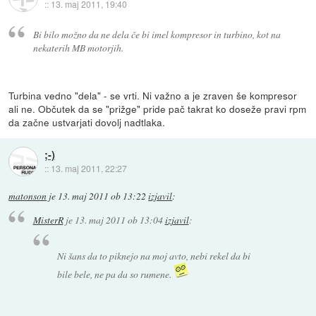
::
13. maj 2011, 19:40
Bi bilo možno da ne dela če bi imel kompresor in turbino, kot na
nekaterih MB motorjih.
Turbina vedno "dela" - se vrti. Ni važno a je zraven še kompresor
ali ne. Občutek da se "prižge" pride pač takrat ko doseže pravi rpm
da začne ustvarjati dovolj nadtlaka.
;-)
::
13. maj 2011, 22:27
matonson
je
13. maj 2011 ob 13:22
izjavil
:
MisterR
je
13. maj 2011 ob 13:04
izjavil
:
Ni šans da to piknejo na moj avto, nebi rekel da bi
bile bele, ne pa da so rumene.