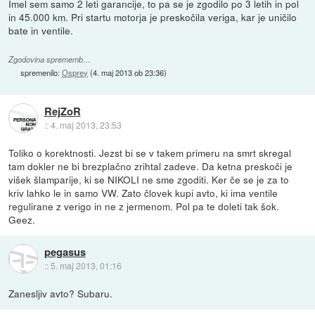
Imel sem samo 2 leti garancije, to pa se je zgodilo po 3 letih in pol
in 45.000 km. Pri startu motorja je preskočila veriga, kar je uničilo
bate in ventile.
Zgodovina sprememb…
spremenilo:
Osprey
(
4. maj 2013 ob 23:36
)
RejZoR
::
4. maj 2013, 23:53
Toliko o korektnosti. Jezst bi se v takem primeru na smrt skregal
tam dokler ne bi brezplačno zrihtal zadeve. Da ketna preskoči je
višek šlamparije, ki se NIKOLI ne sme zgoditi. Ker če se je za to
kriv lahko le in samo VW. Zato človek kupi avto, ki ima ventile
regulirane z verigo in ne z jermenom. Pol pa te doleti tak šok.
Geez.
pegasus
::
5. maj 2013, 01:16
Zanesljiv avto? Subaru.