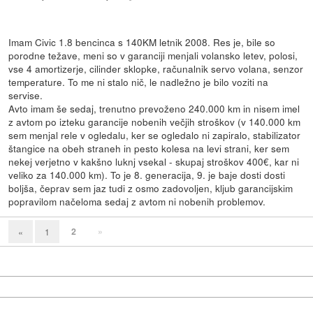
Imam Civic 1.8 bencinca s 140KM letnik 2008. Res je, bile so
porodne težave, meni so v garanciji menjali volansko letev, polosi,
vse 4 amortizerje, cilinder sklopke, računalnik servo volana, senzor
temperature. To me ni stalo nič, le nadležno je bilo voziti na
servise.
Avto imam še sedaj, trenutno prevoženo 240.000 km in nisem imel
z avtom po izteku garancije nobenih večjih stroškov (v 140.000 km
sem menjal rele v ogledalu, ker se ogledalo ni zapiralo, stabilizator
štangice na obeh straneh in pesto kolesa na levi strani, ker sem
nekej verjetno v kakšno luknj vsekal - skupaj stroškov 400€, kar ni
veliko za 140.000 km). To je 8. generacija, 9. je baje dosti dosti
boljša, čeprav sem jaz tudi z osmo zadovoljen, kljub garancijskim
popravilom načeloma sedaj z avtom ni nobenih problemov.
2
»
«
1