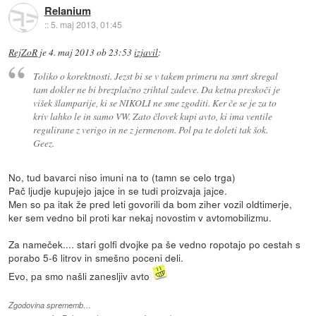
Relanium
::
5. maj 2013, 01:45
RejZoR
je
4. maj 2013 ob 23:53
izjavil
:
Toliko o korektnosti. Jezst bi se v takem primeru na smrt skregal
tam dokler ne bi brezplačno zrihtal zadeve. Da ketna preskoči je
višek šlamparije, ki se NIKOLI ne sme zgoditi. Ker če se je za to
kriv lahko le in samo VW. Zato človek kupi avto, ki ima ventile
regulirane z verigo in ne z jermenom. Pol pa te doleti tak šok.
Geez.
No, tud bavarci niso imuni na to (tamn se celo trga)
Pač ljudje kupujejo jajce in se tudi proizvaja jajce.
Men so pa itak že pred leti govorili da bom ziher vozil oldtimerje,
ker sem vedno bil proti kar nekaj novostim v avtomobilizmu.
Za nameček.... stari golfi dvojke pa še vedno ropotajo po cestah s
porabo 5-6 litrov in smešno poceni deli.
Evo, pa smo našli zanesljiv avto
Zgodovina sprememb…