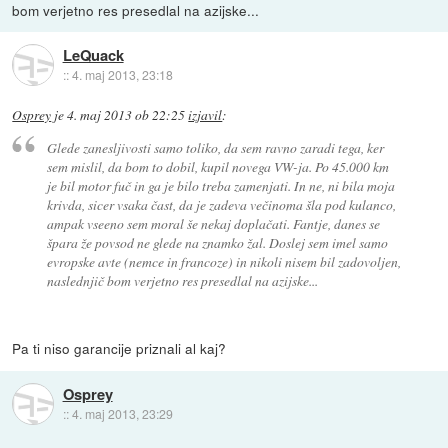
bom verjetno res presedlal na azijske...
LeQuack
::
4. maj 2013, 23:18
Osprey
je
4. maj 2013 ob 22:25
izjavil
:
Glede zanesljivosti samo toliko, da sem ravno zaradi tega, ker
sem mislil, da bom to dobil, kupil novega VW-ja. Po 45.000 km
je bil motor fuč in ga je bilo treba zamenjati. In ne, ni bila moja
krivda, sicer vsaka čast, da je zadeva večinoma šla pod kulanco,
ampak vseeno sem moral še nekaj doplačati. Fantje, danes se
špara že povsod ne glede na znamko žal. Doslej sem imel samo
evropske avte (nemce in francoze) in nikoli nisem bil zadovoljen,
naslednjič bom verjetno res presedlal na azijske...
Pa ti niso garancije priznali al kaj?
Osprey
::
4. maj 2013, 23:29