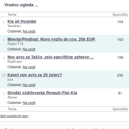
Vredno ogleda ...
Tema
Sporočila
»
Kia ali Hyundai
104
Veselinko
Oddelek:
Na cesti
»
Mnenja/Predlogi: Novo vozilo do cca. 20k EUR
163
Raptor F16
Oddelek:
Na cesti
»
Nov avto za Taščo, zelo specifične zahteve ...
158
RedDrake
Oddelek:
Na cesti
⊘
Kateri nov avto za 20 jurjev?
230
joze
Oddelek:
Na cesti
»
Stroški vzdrževanja Renault-Fiat-Kia
81
Alamar
Oddelek:
Na cesti
Tema
Sporočila
Več podobnih tem