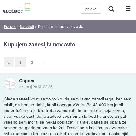
☰
Forum
»
Na cesti
»
Kupujem zanesljiv nov avto
Kupujem zanesljiv nov avto
2
»
«
1
Osprey
::
4. maj 2013, 22:25
Glede zanesljivosti samo toliko, da sem ravno zaradi tega, ker sem
mislil, da bom to dobil, kupil novega VW-ja. Po 45.000 km je bil
motor fuč in ga je bilo treba zamenjati. In ne, ni bila moja krivda,
sicer vsaka čast, da je zadeva večinoma šla pod kulanco, ampak
vseeno sem moral še nekaj doplačati. Fantje, danes se špara že
povsod ne glede na znamko žal. Doslej sem imel samo evropske
avte (nemce in francoze) in nikoli nisem bil zadovoljen, naslednjič