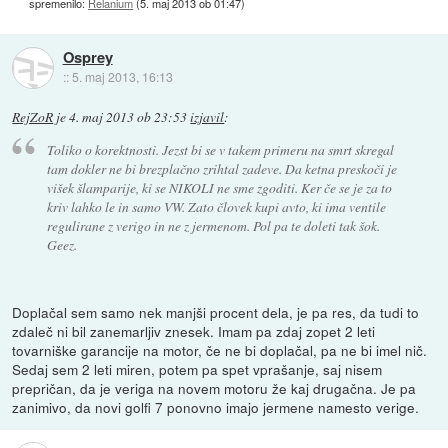
spremenilo:
Relanium
(
5. maj 2013 ob 01:47
)
Osprey
::
5. maj 2013, 16:13
RejZoR
je
4. maj 2013 ob 23:53
izjavil
:
Toliko o korektnosti. Jezst bi se v takem primeru na smrt skregal
tam dokler ne bi brezplačno zrihtal zadeve. Da ketna preskoči je
višek šlamparije, ki se NIKOLI ne sme zgoditi. Ker če se je za to
kriv lahko le in samo VW. Zato človek kupi avto, ki ima ventile
regulirane z verigo in ne z jermenom. Pol pa te doleti tak šok.
Geez.
Doplačal sem samo nek manjši procent dela, je pa res, da tudi to
zdaleč ni bil zanemarljiv znesek. Imam pa zdaj zopet 2 leti
tovarniške garancije na motor, če ne bi doplačal, pa ne bi imel nič.
Sedaj sem 2 leti miren, potem pa spet vprašanje, saj nisem
prepričan, da je veriga na novem motoru že kaj drugačna. Je pa
zanimivo, da novi golfi 7 ponovno imajo jermene namesto verige.