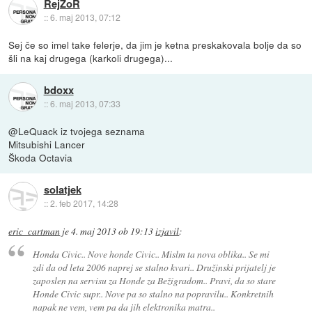
RejZoR
::
6. maj 2013, 07:12
Sej če so imel take felerje, da jim je ketna preskakovala bolje da so
šli na kaj drugega (karkoli drugega)...
bdoxx
::
6. maj 2013, 07:33
@LeQuack iz tvojega seznama
Mitsubishi Lancer
Škoda Octavia
solatjek
::
2. feb 2017, 14:28
eric_cartman
je
4. maj 2013 ob 19:13
izjavil
:
Honda Civic.. Nove honde Civic.. Mislm ta nova oblika.. Se mi
zdi da od leta 2006 naprej se stalno kvari.. Družinski prijatelj je
zaposlen na servisu za Honde za Bežigradom.. Pravi, da so stare
Honde Civic supr.. Nove pa so stalno na popravilu.. Konkretnih
napak ne vem, vem pa da jih elektronika matra..