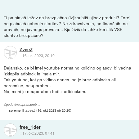
Ti pa nimaš težav da brezplačno (iz)koristiš njihov produkt? Torej
ne plačuješ nobenih storitev? Ne zdravstvenih, ne finančnih, ne
pravnih, ne javnegs prevoza... Kje živiš da lahko koristiš VSE
storitve brezplačno?
ZveeZ
::
16. okt 2023, 20:19
Dejansko, ce bi imel youtube normalno kolicino oglasov, bi vecina
izklopila adblock in imela mir.
Tak youtube, kot ga vidimo danes, pa je brez adblocka ali
narocnine, neuporaben.
No, meni je neuporaben tudi z adblockom.
Zgodovina sprememb…
spremenil:
ZveeZ
(
16. okt 2023 ob 20:20
)
free_rider
::
17. okt 2023, 07:41