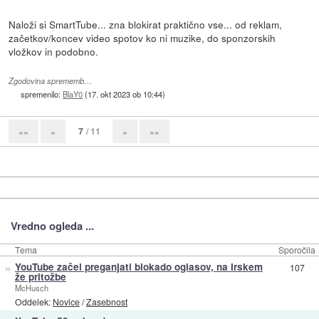
Naloži si SmartTube... zna blokirat praktično vse... od reklam,
začetkov/koncev video spotov ko ni muzike, do sponzorskih
vložkov in podobno.
Zgodovina sprememb…
spremenilo:
BlaY0
(
17. okt 2023 ob 10:44
)
7
/ 11
««
«
»
»»
Vredno ogleda ...
Tema
Sporočila
»
YouTube začel preganjati blokado oglasov, na Irskem
107
že pritožbe
McHusch
Oddelek:
Novice
/
Zasebnost