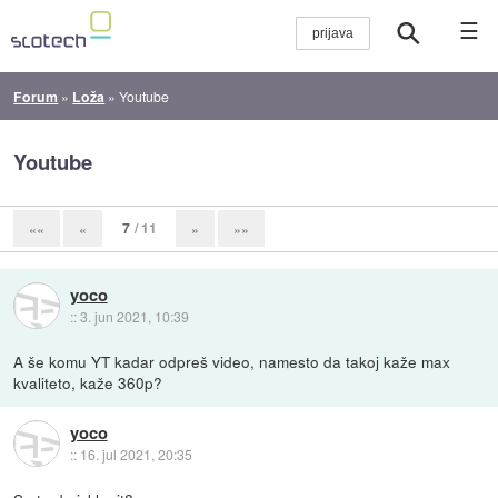
☰
Forum
»
Loža
»
Youtube
Youtube
7
/ 11
««
«
»
»»
yoco
::
3. jun 2021, 10:39
A še komu YT kadar odpreš video, namesto da takoj kaže max
kvaliteto, kaže 360p?
yoco
::
16. jul 2021, 20:35