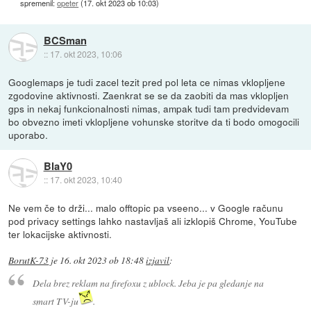
spremenil:
opeter
(
17. okt 2023 ob 10:03
)
BCSman
::
17. okt 2023, 10:06
Googlemaps je tudi zacel tezit pred pol leta ce nimas vklopljene
zgodovine aktivnosti. Zaenkrat se se da zaobiti da mas vklopljen
gps in nekaj funkcionalnosti nimas, ampak tudi tam predvidevam
bo obvezno imeti vklopljene vohunske storitve da ti bodo omogocili
uporabo.
BlaY0
::
17. okt 2023, 10:40
Ne vem če to drži... malo offtopic pa vseeno... v Google računu
pod privacy settings lahko nastavljaš ali izklopiš Chrome, YouTube
ter lokacijske aktivnosti.
BorutK-73
je
16. okt 2023 ob 18:48
izjavil
:
Dela brez reklam na firefoxu z ublock. Jeba je pa gledanje na
smart TV-ju
.