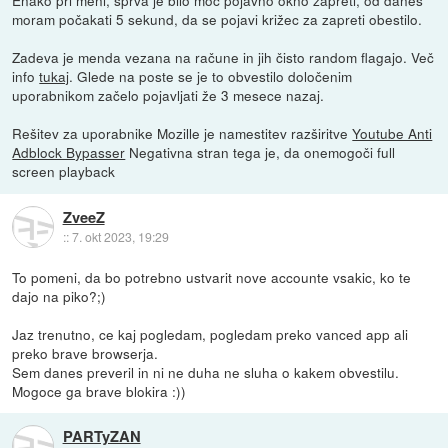
Enako pri meni, sprva je bilo moč pojavno okno zapreti, od danes
moram počakati 5 sekund, da se pojavi križec za zapreti obestilo.
Zadeva je menda vezana na račune in jih čisto random flagajo. Več
info
tukaj
. Glede na poste se je to obvestilo določenim
uporabnikom začelo pojavljati že 3 mesece nazaj.
Rešitev za uporabnike Mozille je namestitev razširitve
Youtube Anti
Adblock Bypasser
Negativna stran tega je, da onemogoči full
screen playback
ZveeZ
::
7. okt 2023, 19:29
To pomeni, da bo potrebno ustvarit nove accounte vsakic, ko te
dajo na piko?;)
Jaz trenutno, ce kaj pogledam, pogledam preko vanced app ali
preko brave browserja.
Sem danes preveril in ni ne duha ne sluha o kakem obvestilu.
Mogoce ga brave blokira :))
PARTyZAN