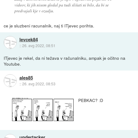
videov, ki jih nisem gledal pa tudi slišati ni bilo, da bi se
predvajali kje v ozadju.
ce je sluzbeni racunalnik, naj ti ITjevec porihta.
levcek84
::
26. avg 2022, 08:51
ITjevec je rekel, da ni težava v računalniku, ampak je očitno na
Youtube.
ales85
::
26. avg 2022, 08:53
PEBKAC? :D
undertacker