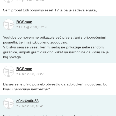
Sem probal tudi ponovno reset TV ja pa je zadeva enaka,
BCSman
::
17. avg 2023, 07:19
Youtube po novem ne prikazuje več prve strani s priporočenimi
posnetki, če imaš izklopljeno zgodovino.
V bistvu sem še vesel, ker mi sedaj ne prikazuje neke random
greznice, ampak grem direktno klikat na naročnine da vidim če je
kaj novega.
BCSman
::
4. okt 2023, 07:27
Danes se je prvič pojavilo obvestilo da adblocker ni dovoljen, bo
kmalu naročnina neizbežna?
c0ck4m0u53
::
7. okt 2023, 18:41