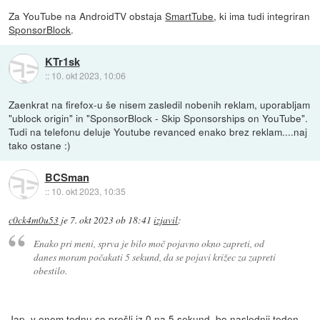
Za YouTube na AndroidTV obstaja
SmartTube
, ki ima tudi integriran
SponsorBlock
.
KTr1sk
::
10. okt 2023, 10:06
Zaenkrat na firefox-u še nisem zasledil nobenih reklam, uporabljam
"ublock origin" in "SponsorBlock - Skip Sponsorships on YouTube".
Tudi na telefonu deluje Youtube revanced enako brez reklam....naj
tako ostane :)
BCSman
::
10. okt 2023, 10:35
c0ck4m0u53
je
7. okt 2023 ob 18:41
izjavil
:
Enako pri meni, sprva je bilo moč pojavno okno zapreti, od
danes moram počakati 5 sekund, da se pojavi križec za zapreti
obestilo.
Jap, v enem tednu so prešli iz 0 na 5 sekund, bo naslednji teden