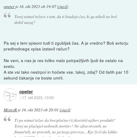
opeter
je
16. okt 2023 ob 19:07
izjavil
:
Torej nimaš težave s tem, da ti kradejo čas, ki ga nikoli ne boš
dobil nazaj?
Pa sej s tem vpisom tudi ti zgubljaš čas. A je vredno? Boš avtorju
predhodnega vpisa izstavil račun?
Ne vem, a nas je res toliko malo potrpežljivih ljudi še ostalo na
svetu.
A ste vsi tako nestrpni in hočete vse, takoj, zdaj? Od tistih par 10
sekund čakanja ne boste umrli.
opeter
::
17. okt 2023, 10:00
MisterR
je
16. okt 2023 ob 20:01
izjavil
:
Ti pa nimaš težav da brezplačno (iz)koristiš njihov produkt?
Torej ne plačuješ nobenih storitev? Ne zdravstvenih, ne
finančnih, ne pravnih, ne javnegs prevoza... Kje živiš da lahko