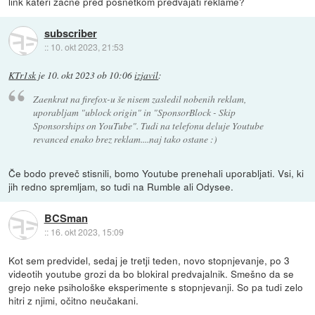
link kateri začne pred posnetkom predvajati reklame?
subscriber
::
10. okt 2023, 21:53
KTr1sk
je
10. okt 2023 ob 10:06
izjavil
:
Zaenkrat na firefox-u še nisem zasledil nobenih reklam,
uporabljam "ublock origin" in "SponsorBlock - Skip
Sponsorships on YouTube". Tudi na telefonu deluje Youtube
revanced enako brez reklam....naj tako ostane :)
Če bodo preveč stisnili, bomo Youtube prenehali uporabljati. Vsi, ki
jih redno spremljam, so tudi na Rumble ali Odysee.
BCSman
::
16. okt 2023, 15:09
Kot sem predvidel, sedaj je tretji teden, novo stopnjevanje, po 3
videotih youtube grozi da bo blokiral predvajalnik. Smešno da se
grejo neke psihološke eksperimente s stopnjevanji. So pa tudi zelo
hitri z njimi, očitno neučakani.