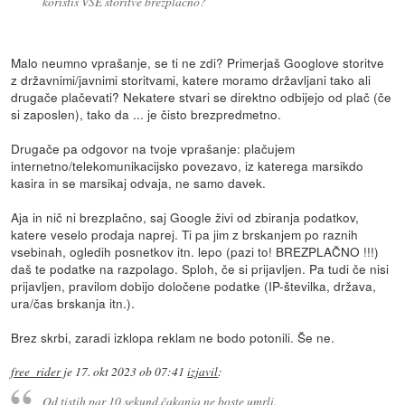
koristiš VSE storitve brezplačno?
Malo neumno vprašanje, se ti ne zdi? Primerjaš Googlove storitve
z državnimi/javnimi storitvami, katere moramo državljani tako ali
drugače plačevati? Nekatere stvari se direktno odbijejo od plač (če
si zaposlen), tako da ... je čisto brezpredmetno.
Drugače pa odgovor na tvoje vprašanje: plačujem
internetno/telekomunikacijsko povezavo, iz katerega marsikdo
kasira in se marsikaj odvaja, ne samo davek.
Aja in nič ni brezplačno, saj Google živi od zbiranja podatkov,
katere veselo prodaja naprej. Ti pa jim z brskanjem po raznih
vsebinah, ogledih posnetkov itn. lepo (pazi to! BREZPLAČNO !!!)
daš te podatke na razpolago. Sploh, če si prijavljen. Pa tudi če nisi
prijavljen, pravilom dobijo določene podatke (IP-številka, država,
ura/čas brskanja itn.).
Brez skrbi, zaradi izklopa reklam ne bodo potonili. Še ne.
free_rider
je
17. okt 2023 ob 07:41
izjavil
:
Od tistih par 10 sekund čakanja ne boste umrli.