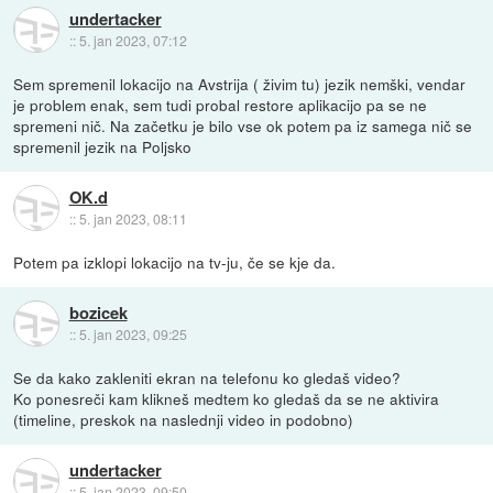
undertacker
::
5. jan 2023, 07:12
Sem spremenil lokacijo na Avstrija ( živim tu) jezik nemški, vendar
je problem enak, sem tudi probal restore aplikacijo pa se ne
spremeni nič. Na začetku je bilo vse ok potem pa iz samega nič se
spremenil jezik na Poljsko
OK.d
::
5. jan 2023, 08:11
Potem pa izklopi lokacijo na tv-ju, če se kje da.
bozicek
::
5. jan 2023, 09:25
Se da kako zakleniti ekran na telefonu ko gledaš video?
Ko ponesreči kam klikneš medtem ko gledaš da se ne aktivira
(timeline, preskok na naslednji video in podobno)
undertacker
::
5. jan 2023, 09:50