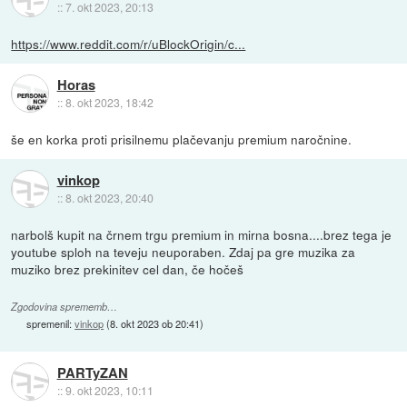
::
7. okt 2023, 20:13
https://www.reddit.com/r/uBlockOrigin/c...
Horas
::
8. okt 2023, 18:42
še en korka proti prisilnemu plačevanju premium naročnine.
vinkop
::
8. okt 2023, 20:40
narbolš kupit na črnem trgu premium in mirna bosna....brez tega je
youtube sploh na teveju neuporaben. Zdaj pa gre muzika za
muziko brez prekinitev cel dan, če hočeš
Zgodovina sprememb…
spremenil:
vinkop
(
8. okt 2023 ob 20:41
)
PARTyZAN
::
9. okt 2023, 10:11