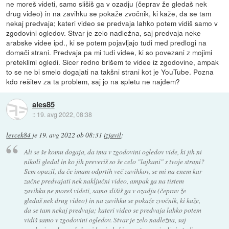
ne moreš videti, samo slišiš ga v ozadju (čeprav že gledaš nek
drug video) in na zavihku se pokaže zvočnik, ki kaže, da se tam
nekaj predvaja; kateri video se predvaja lahko potem vidiš samo v
zgodovini ogledov. Stvar je zelo nadležna, saj predvaja neke
arabske videe ipd., ki se potem pojavljajo tudi med predlogi na
domači strani. Predvaja pa mi tudi videe, ki so povezani z mojimi
preteklimi ogledi. Sicer redno brišem te videe iz zgodovine, ampak
to se ne bi smelo dogajati na takšni strani kot je YouTube. Pozna
kdo rešitev za ta problem, saj jo na spletu ne najdem?
ales85
::
19. avg 2022, 08:38
levcek84
je
19. avg 2022 ob 08:31
izjavil
:
Ali se še komu dogaja, da ima v zgodovini ogledov vide, ki jih ni
nikoli gledal in ko jih preveriš so še celo "lajkani" s tvoje strani?
Sem opazil, da če imam odprtih več zavihkov, se mi na enem kar
začne predvajati nek naključni video, ampak ga na tistem
zavihku ne moreš videti, samo slišiš ga v ozadju (čeprav že
gledaš nek drug video) in na zavihku se pokaže zvočnik, ki kaže,
da se tam nekaj predvaja; kateri video se predvaja lahko potem
vidiš samo v zgodovini ogledov. Stvar je zelo nadležna, saj