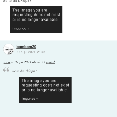
Se to da izklopit?
bambam20
::
16. jul 2021, 21:45
yoco
je
16. jul 2021 ob 20:35
izjavil
:
Se to da izklopit?