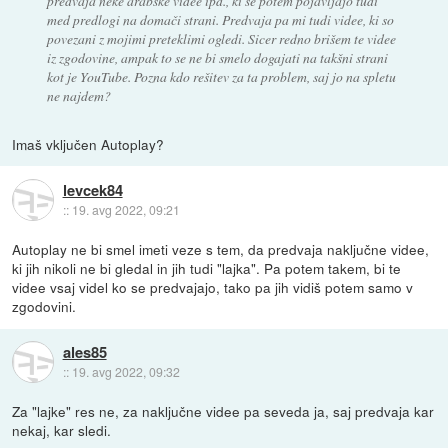
predvaja neke arabske videe ipd., ki se potem pojavljajo tudi
med predlogi na domači strani. Predvaja pa mi tudi videe, ki so
povezani z mojimi preteklimi ogledi. Sicer redno brišem te videe
iz zgodovine, ampak to se ne bi smelo dogajati na takšni strani
kot je YouTube. Pozna kdo rešitev za ta problem, saj jo na spletu
ne najdem?
Imaš vključen Autoplay?
levcek84
::
19. avg 2022, 09:21
Autoplay ne bi smel imeti veze s tem, da predvaja naključne videe,
ki jih nikoli ne bi gledal in jih tudi "lajka". Pa potem takem, bi te
videe vsaj videl ko se predvajajo, tako pa jih vidiš potem samo v
zgodovini.
ales85
::
19. avg 2022, 09:32
Za "lajke" res ne, za naključne videe pa seveda ja, saj predvaja kar
nekaj, kar sledi.