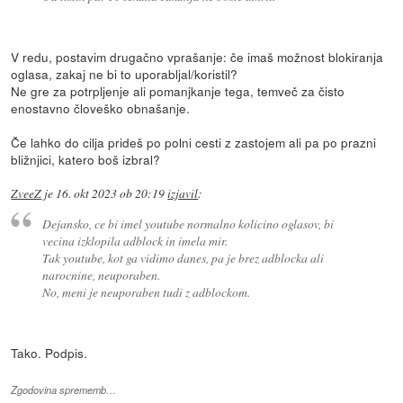
V redu, postavim drugačno vprašanje: če imaš možnost blokiranja
oglasa, zakaj ne bi to uporabljal/koristil?
Ne gre za potrpljenje ali pomanjkanje tega, temveč za čisto
enostavno človeško obnašanje.
Če lahko do cilja prideš po polni cesti z zastojem ali pa po prazni
bližnjici, katero boš izbral?
ZveeZ
je
16. okt 2023 ob 20:19
izjavil
:
Dejansko, ce bi imel youtube normalno kolicino oglasov, bi
vecina izklopila adblock in imela mir.
Tak youtube, kot ga vidimo danes, pa je brez adblocka ali
narocnine, neuporaben.
No, meni je neuporaben tudi z adblockom.
Tako. Podpis.
Zgodovina sprememb…