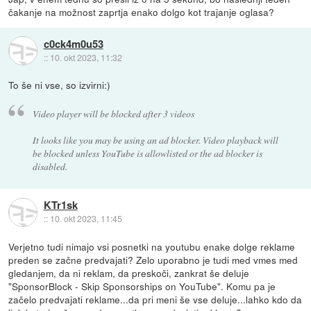
čakanje na možnost zaprtja enako dolgo kot trajanje oglasa?
c0ck4m0u53
::
10. okt 2023, 11:32
To še ni vse, so izvirni:)
Video player will be blocked after 3 videos
It looks like you may be using an ad blocker. Video playback will
be blocked unless YouTube is allowlisted or the ad blocker is
disabled.
KTr1sk
::
10. okt 2023, 11:45
Verjetno tudi nimajo vsi posnetki na youtubu enake dolge reklame
preden se začne predvajati? Zelo uporabno je tudi med vmes med
gledanjem, da ni reklam, da preskoči, zankrat še deluje
"SponsorBlock - Skip Sponsorships on YouTube". Komu pa je
začelo predvajati reklame...da pri meni še vse deluje...lahko kdo da