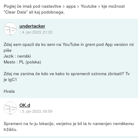
Poglej če imaš pod nastavitve > apps > Youtube > kje možnost
"Clear Data" ali kaj podobnega.
undertacker
::
4. jan 2023, 21:33
Zdaj sem opazil da ko sem na YouTube in grem pod App version mi
piše
Jezik : nemški
Mesto : PL (polska)
Zdaj me zanima če kdo ve kako to spremenit oziroma zbrisati? Tv
je lgC1
Hvala
OK.d
::
5. jan 2023, 05:59
Spremeni na tv-ju lokacijo, verjetno je bil ta tv namenjen nemškemu
tržišču.