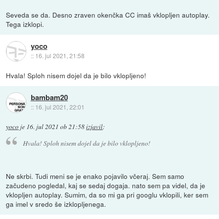
Seveda se da. Desno zraven okenčka CC imaš vklopljen autoplay.
Tega izklopi.
yoco
::
16. jul 2021, 21:58
Hvala! Sploh nisem dojel da je bilo vklopljeno!
bambam20
::
16. jul 2021, 22:01
yoco
je
16. jul 2021 ob 21:58
izjavil
:
Hvala! Sploh nisem dojel da je bilo vklopljeno!
Ne skrbi. Tudi meni se je enako pojavilo včeraj. Sem samo
začudeno pogledal, kaj se sedaj dogaja. nato sem pa videl, da je
vklopljen autoplay. Sumim, da so mi ga pri googlu vklopili, ker sem
ga imel v sredo še izklopljenega.