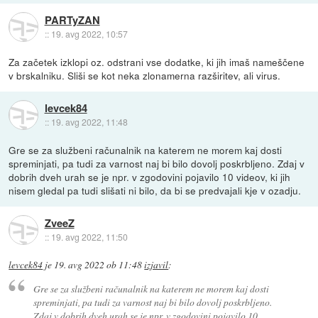
PARTyZAN
::
19. avg 2022, 10:57
Za začetek izklopi oz. odstrani vse dodatke, ki jih imaš nameščene
v brskalniku. Sliši se kot neka zlonamerna razširitev, ali virus.
levcek84
::
19. avg 2022, 11:48
Gre se za službeni računalnik na katerem ne morem kaj dosti
spreminjati, pa tudi za varnost naj bi bilo dovolj poskrbljeno. Zdaj v
dobrih dveh urah se je npr. v zgodovini pojavilo 10 videov, ki jih
nisem gledal pa tudi slišati ni bilo, da bi se predvajali kje v ozadju.
ZveeZ
::
19. avg 2022, 11:50
levcek84
je
19. avg 2022 ob 11:48
izjavil
:
Gre se za službeni računalnik na katerem ne morem kaj dosti
spreminjati, pa tudi za varnost naj bi bilo dovolj poskrbljeno.
Zdaj v dobrih dveh urah se je npr. v zgodovini pojavilo 10