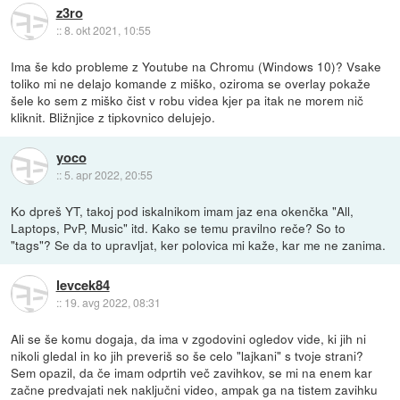
z3ro
::
8. okt 2021, 10:55
Ima še kdo probleme z Youtube na Chromu (Windows 10)? Vsake
toliko mi ne delajo komande z miško, oziroma se overlay pokaže
šele ko sem z miško čist v robu videa kjer pa itak ne morem nič
kliknit. Bližnjice z tipkovnico delujejo.
yoco
::
5. apr 2022, 20:55
Ko dpreš YT, takoj pod iskalnikom imam jaz ena okenčka "All,
Laptops, PvP, Music" itd. Kako se temu pravilno reče? So to
"tags"? Se da to upravljat, ker polovica mi kaže, kar me ne zanima.
levcek84
::
19. avg 2022, 08:31
Ali se še komu dogaja, da ima v zgodovini ogledov vide, ki jih ni
nikoli gledal in ko jih preveriš so še celo "lajkani" s tvoje strani?
Sem opazil, da če imam odprtih več zavihkov, se mi na enem kar
začne predvajati nek naključni video, ampak ga na tistem zavihku