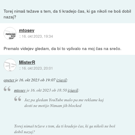
Torej nimaš težave s tem, da ti kradejo čas, ki ga nikoli ne boš dobil
nazaj?
mtosev
::
16. okt 2023, 19:34
Premalo videjev gledam, da bi to vplivalo na moj čas na srečo.
MisterR
::
16. okt 2023, 20:01
opeter
je
16. okt 2023 ob 19:07
izjavil
:
mtosev
je
16. okt 2023 ob 18:50
izjavil
:
Jaz pa gledam YouTube malo pa me reklame kaj
dosti ne motijo Nimam jih blocked
Torej nimaš težave s tem, da ti kradejo čas, ki ga nikoli ne boš
dobil nazaj?