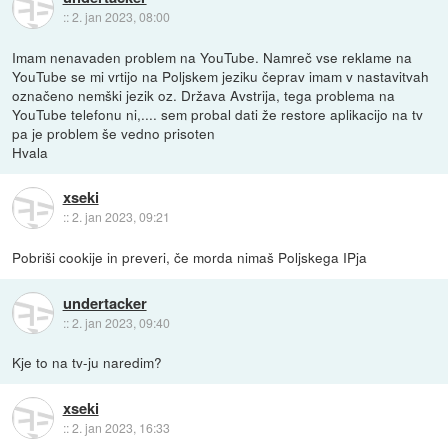
::
2. jan 2023, 08:00
Imam nenavaden problem na YouTube. Namreč vse reklame na
YouTube se mi vrtijo na Poljskem jeziku čeprav imam v nastavitvah
označeno nemški jezik oz. Država Avstrija, tega problema na
YouTube telefonu ni,.... sem probal dati že restore aplikacijo na tv
pa je problem še vedno prisoten
Hvala
xseki
::
2. jan 2023, 09:21
Pobriši cookije in preveri, če morda nimaš Poljskega IPja
undertacker
::
2. jan 2023, 09:40
Kje to na tv-ju naredim?
xseki
::
2. jan 2023, 16:33