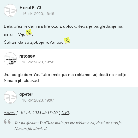
BorutK-73
::
16. okt 2023, 18:48
Dela brez reklam na firefoxu z ublock. Jeba je pa gledanje na
smart TV-ju
.
Čakam da še zjebejo reVanced
mtosev
::
16. okt 2023, 18:50
Jaz pa gledam YouTube malo pa me reklame kaj dosti ne motijo
Nimam jih blocked
opeter
::
16. okt 2023, 19:07
mtosev
je
16. okt 2023 ob 18:50
izjavil
:
Jaz pa gledam YouTube malo pa me reklame kaj dosti ne motijo
Nimam jih blocked