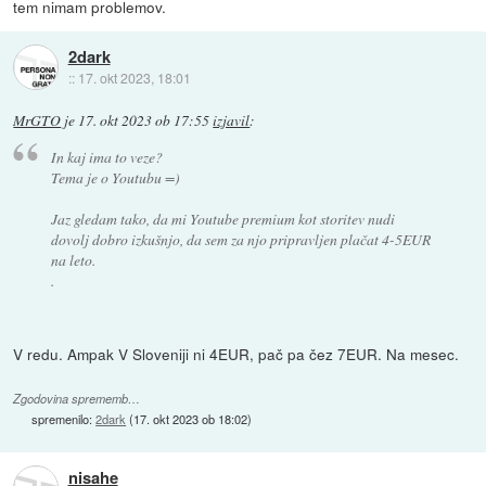
tem nimam problemov.
2dark
::
17. okt 2023, 18:01
MrGTO
je
17. okt 2023 ob 17:55
izjavil
:
In kaj ima to veze?
Tema je o Youtubu =)
Jaz gledam tako, da mi Youtube premium kot storitev nudi
dovolj dobro izkušnjo, da sem za njo pripravljen plačat 4-5EUR
na leto.
.
V redu. Ampak V Sloveniji ni 4EUR, pač pa čez 7EUR. Na mesec.
Zgodovina sprememb…
spremenilo:
2dark
(
17. okt 2023 ob 18:02
)
nisahe