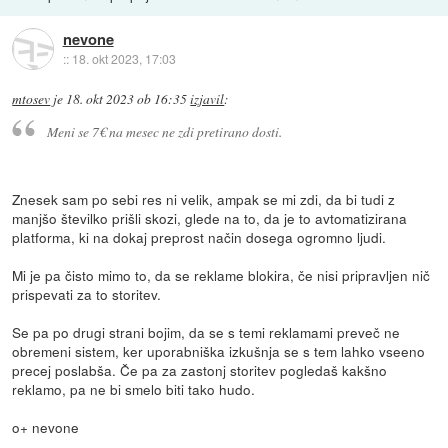
nevone
::
18. okt 2023, 17:03
mtosev
je
18. okt 2023 ob 16:35
izjavil
:
Meni se 7€ na mesec ne zdi pretirano dosti.
Znesek sam po sebi res ni velik, ampak se mi zdi, da bi tudi z
manjšo številko prišli skozi, glede na to, da je to avtomatizirana
platforma, ki na dokaj preprost način dosega ogromno ljudi.
Mi je pa čisto mimo to, da se reklame blokira, če nisi pripravljen nič
prispevati za to storitev.
Se pa po drugi strani bojim, da se s temi reklamami preveč ne
obremeni sistem, ker uporabniška izkušnja se s tem lahko vseeno
precej poslabša. Če pa za zastonj storitev pogledaš kakšno
reklamo, pa ne bi smelo biti tako hudo.
o+ nevone