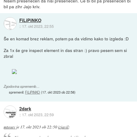
Nisem presenečen da nisi presenečen. Če bi bil pa presenečen bi
bil pa zihr Jajo kriv.
FiLiPiNKO
::
17. okt 2023, 22:55
Še en komad brez reklam, potem pa da vidimo kako to izgleda :D
Za 1x še gre inspect element in das stran :) pravo pesem sem si
zbral
Zgodovina sprememb…
spremenil:
FiLiPiNKO
(
17. okt 2023 ob 22:58
)
2dark
::
17. okt 2023, 22:59
mtosev
je
17. okt 2023 ob 22:50
izjavil
: