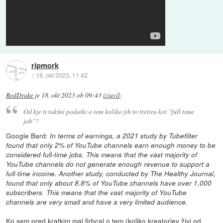
ripmork
::
18. okt 2023, 11:42
RedDrake
je
18. okt 2023 ob 09:43
izjavil
:
Od kje ti takšni podatki o tem koliko jih to tretira kot "full time
job"?
Google Bard:
In terms of earnings, a 2021 study by Tubefilter
found that only 2% of YouTube channels earn enough money to be
considered full-time jobs. This means that the vast majority of
YouTube channels do not generate enough revenue to support a
full-time income. Another study, conducted by The Healthy Journal,
found that only about 8.8% of YouTube channels have over 1,000
subscribers. This means that the vast majority of YouTube
channels are very small and have a very limited audience.
Ko sem pred kratkim mal firbcal o tem (koliko kreatorjev živi od