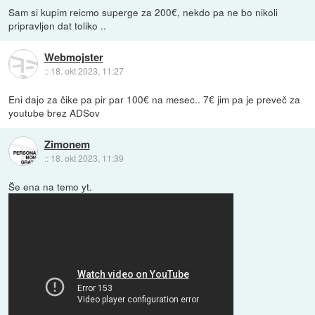
Sam si kupim reicmo superge za 200€, nekdo pa ne bo nikoli
pripravljen dat toliko ..
Webmojster
::
18. okt 2023, 11:27
Eni dajo za čike pa pir par 100€ na mesec.. 7€ jim pa je preveč za
youtube brez ADSov
Zimonem
::
18. okt 2023, 11:39
Še ena na temo yt.