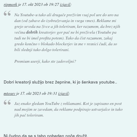
ripmork
je
17. okt 2023 ob 19:27
izjavil
:
Na Youtube-u tako ali drugače preživim vsaj pol ure do uro na
dan (od zabave do izobraževanja in vsega vmes). Reklame mi
grejo seveda na živce a jih toleriram, ker razumem, da brez njih
večina
dobrih
kreatorjev gor pač ne bi preživela (Youtube pa
tudi ne bi imel profita potem). Tako da čist razumem, zakaj
gredo končno v blokado blockerjev in me v resnici čudi, da so
bili slednji tako dolgo tolerirani.
Premium userji, kako ste zadovoljni?
Dobri kreatorji služijo brez žepnine, ki jo šenkava youtube..
mtosev
je
17. okt 2023 ob 19:31
izjavil
:
Jaz enako gledam YouTube z reklamami. Kot je zapisano en post
nad mojim se zavedam, da reklame podpirajo ustvarjalce in tako
jih pač toleriram.
Ni čudno,da se s tabo nobeden noče družit.