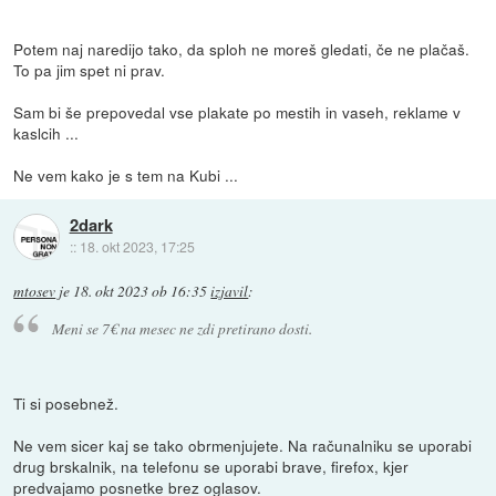
Potem naj naredijo tako, da sploh ne moreš gledati, če ne plačaš.
To pa jim spet ni prav.
Sam bi še prepovedal vse plakate po mestih in vaseh, reklame v
kaslcih ...
Ne vem kako je s tem na Kubi ...
2dark
::
18. okt 2023, 17:25
mtosev
je
18. okt 2023 ob 16:35
izjavil
:
Meni se 7€ na mesec ne zdi pretirano dosti.
Ti si posebnež.
Ne vem sicer kaj se tako obrmenjujete. Na računalniku se uporabi
drug brskalnik, na telefonu se uporabi brave, firefox, kjer
predvajamo posnetke brez oglasov.