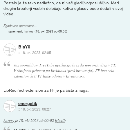
Postalo je že tako nadležno, da ni več gledljivo/poslušljivo. Med
drugim kreatorji vsebin določajo koliko oglasov bodo dodali v svoj
video.
Zgodovina sprememb…
spremenil:
harvey
(
18. okt 2023 ob 00:05
)
BlaY0
::
18. okt 2023, 02:05
Jaz uporabljam FreeTube aplikacijo brez da sem prijavljen v YT.
V skrajnem primeru pa Invidious (prek browserja). FF ima celo
extension, ki ti YT linke odpira v Invidious-u.
LibRedirect extension za FF je pa čista zmaga.
energetik
::
18. okt 2023, 08:27
harvey
je
18. okt 2023 ob 00:02
izjavil
: