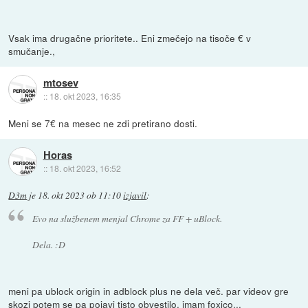
Vsak ima drugačne prioritete.. Eni zmečejo na tisoče € v
smučanje.,
mtosev
::
18. okt 2023, 16:35
Meni se 7€ na mesec ne zdi pretirano dosti.
Horas
::
18. okt 2023, 16:52
D3m
je
18. okt 2023 ob 11:10
izjavil
:
Evo na službenem menjal Chrome za FF + uBlock.
Dela. :D
meni pa ublock origin in adblock plus ne dela več. par videov gre
skozi potem se pa pojavi tisto obvestilo. imam foxico...