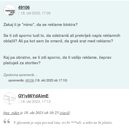
49106
::
18. okt 2023, 17:06
Zakaj ti je "mimo", da se reklame blokira?
Se ti zdi sporno tudi to, da odstraniš ali prekriješ napis reklamnih
oblačil? Ali pa kot sem že omenil, da greš srat med reklamo?
Kaj pa obratno, se ti zdi sporno, da ti vsilijo reklame, čeprav
plačuješ za storitev?
Zgodovina sprememb…
spremenilo:
49106
(
18. okt 2023 ob 17:10
)
GY)y86YdAimE
::
18. okt 2023, 17:12
free_rider
je
18. okt 2023 ob 10:25
izjavil
:
V glavnem je raja povsod ista, svi bi ***ali, a niko ne bi platio.