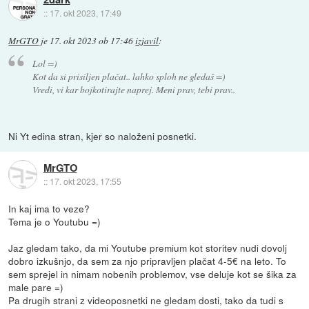
::
17. okt 2023, 17:49
MrGTO
je
17. okt 2023 ob 17:46
izjavil
:
Lol =)
Kot da si prisiljen plačat.. lahko sploh ne gledaš =)
Vredi, vi kar bojkotirajte naprej. Meni prav, tebi prav..
Ni Yt edina stran, kjer so naloženi posnetki.
MrGTO
::
17. okt 2023, 17:55
In kaj ima to veze?
Tema je o Youtubu =)
Jaz gledam tako, da mi Youtube premium kot storitev nudi dovolj
dobro izkušnjo, da sem za njo pripravljen plačat 4-5€ na leto. To
sem sprejel in nimam nobenih problemov, vse deluje kot se šika za
male pare =)
Pa drugih strani z videoposnetki ne gledam dosti, tako da tudi s