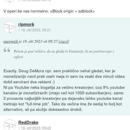
V operi še vse normalno. uBlock origin + adblock+
ripmork
::
18. okt 2023, 09:31
energetik
je
18. okt 2023 ob 08:27
izjavil
:
Potem je pač rešitev, da se gleda le kreatorje, ki ne pretiravajo z
oglasi
Exactly. Doug DeMura npr. sem praktično nehal gledat, ker je
monetizacijo navil prek vseh meja in sem na vsaki dve minuti videa
dobil servirani dve reklami :)
Ni pa Youtube neka bogatija za večino kreatorjev; cca 9% youtube
kanalov je monetiziranih (imajo več kot 1000 subscriberjev), samo
2 procenta najboljših kreatorjev pa dejansko lahko youtube kanal
tretirajo kot "full-time job". Tako da večina ima že sedaj to bolj kot
alternativo, ali pa služijo dobesedno drobiž.
RedDrake
::
18. okt 2023, 09:43