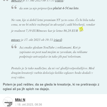
MrGTO
je
17. okt 2023 ob 17:55
izjavil
:
da sem za njo pripravljen
plačat 4-5€ na leto
.
Ne vem, kje si dobil letni premium YT za to ceno. Če bi bila taka
cena, se ne bi nihče razburjal in ukvarjal z add blockerji, vendar
je realnost 7,19 EUR/mesec kar je letno 86,28 EUR
mtosev
je
17. okt 2023 ob 19:31
izjavil
:
Jaz enako gledam YouTube z reklamami. Kot je
zapisano en post nad mojim se zavedam, da reklame
podpirajo ustvarjalce in tako jih pač toleriram.
Postalo je že tako nadležno, da ni več gledljivo/poslušljivo. Med
drugim kreatorji vsebin določajo koliko oglasov bodo dodali v
svoj video.
Potem je pač rešitev, da se gleda le kreatorje, ki ne pretiravajo z
oglasi ali pa jih sploh ne dajejo.
Miki N
::
18. okt 2023, 08:36