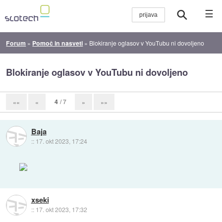
☰
Forum
»
Pomoč in nasveti
»
Blokiranje oglasov v YouTubu ni dovoljeno
Blokiranje oglasov v YouTubu ni dovoljeno
4
/ 7
««
«
»
»»
Baja
::
17. okt 2023, 17:24
xseki
::
17. okt 2023, 17:32