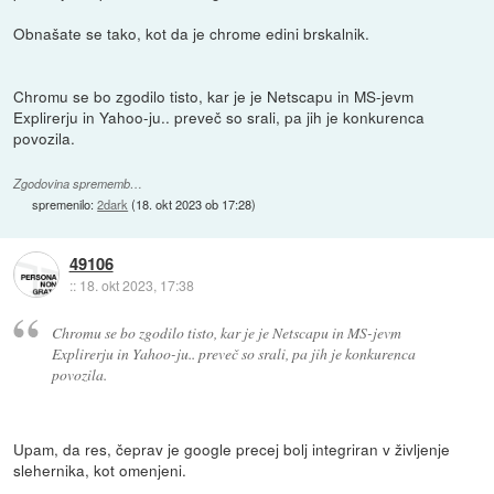
Obnašate se tako, kot da je chrome edini brskalnik.
Chromu se bo zgodilo tisto, kar je je Netscapu in MS-jevm
Explirerju in Yahoo-ju.. preveč so srali, pa jih je konkurenca
povozila.
Zgodovina sprememb…
spremenilo:
2dark
(
18. okt 2023 ob 17:28
)
49106
::
18. okt 2023, 17:38
Chromu se bo zgodilo tisto, kar je je Netscapu in MS-jevm
Explirerju in Yahoo-ju.. preveč so srali, pa jih je konkurenca
povozila.
Upam, da res, čeprav je google precej bolj integriran v življenje
slehernika, kot omenjeni.