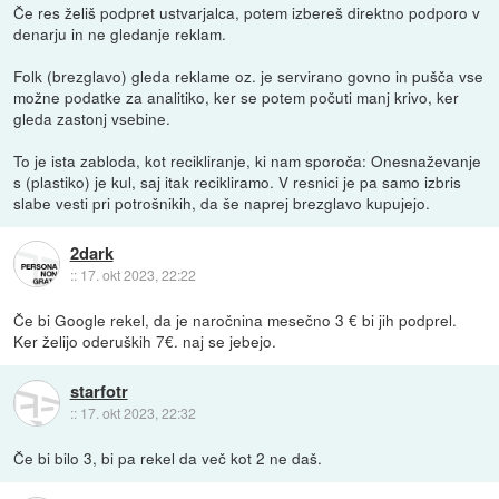
Če res želiš podpret ustvarjalca, potem izbereš direktno podporo v
denarju in ne gledanje reklam.
Folk (brezglavo) gleda reklame oz. je servirano govno in pušča vse
možne podatke za analitiko, ker se potem počuti manj krivo, ker
gleda zastonj vsebine.
To je ista zabloda, kot recikliranje, ki nam sporoča: Onesnaževanje
s (plastiko) je kul, saj itak recikliramo. V resnici je pa samo izbris
slabe vesti pri potrošnikih, da še naprej brezglavo kupujejo.
2dark
::
17. okt 2023, 22:22
Če bi Google rekel, da je naročnina mesečno 3 € bi jih podprel.
Ker želijo oderuških 7€. naj se jebejo.
starfotr
::
17. okt 2023, 22:32
Če bi bilo 3, bi pa rekel da več kot 2 ne daš.