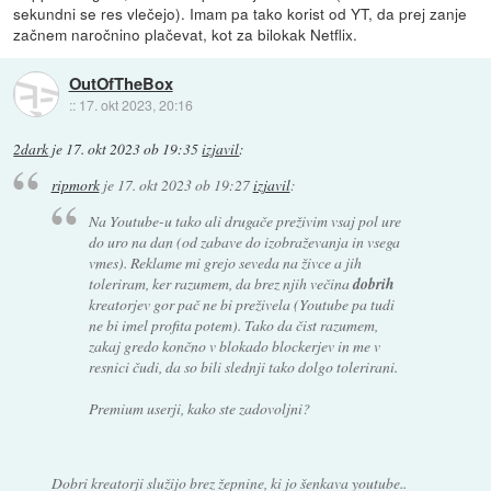
sekundni se res vlečejo). Imam pa tako korist od YT, da prej zanje
začnem naročnino plačevat, kot za bilokak Netflix.
OutOfTheBox
::
17. okt 2023, 20:16
2dark
je
17. okt 2023 ob 19:35
izjavil
:
ripmork
je
17. okt 2023 ob 19:27
izjavil
:
Na Youtube-u tako ali drugače preživim vsaj pol ure
do uro na dan (od zabave do izobraževanja in vsega
vmes). Reklame mi grejo seveda na živce a jih
toleriram, ker razumem, da brez njih večina
dobrih
kreatorjev gor pač ne bi preživela (Youtube pa tudi
ne bi imel profita potem). Tako da čist razumem,
zakaj gredo končno v blokado blockerjev in me v
resnici čudi, da so bili slednji tako dolgo tolerirani.
Premium userji, kako ste zadovoljni?
Dobri kreatorji služijo brez žepnine, ki jo šenkava youtube..