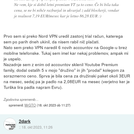
Ne vem, kje si dobil letni premium YT za to ceno. Če bi bila taka
cena, se ne bi nihče razburjal in ukvarjal z add blockerji, vendar
je realnost 7,19 EUR/mesec kar je letno 86,28 EUR :)
Prvo sem si preko Nord VPN uredil zastonj trial račun, katerega
sem po parih dneh ukinil, da nisem rabil nič plačati.
Nato sem preko VPN naredil 6 novih accountov na Google-u brez
mobilne telefonske. Tukaj sem imel kar nekaj problemov, ampak mi
je uspelo.
Nazadnje sem z enim od accountov sklenil Youtube Premium
family, dodal ostalih 5 v mojo "družino" in jih "prodal" kolegom za
sorazmerno ceno. Sprva je bila cena za družinski paket okoli 3EUR
na mesec, sedaj pa je padlo na 2,08EUR na mesec (verjetno ker je
Turška lira padla napram Evru).
Zgodovina sprememb…
spremenil:
MrGTO
(
18. okt 2023 ob 11:27
)
2dark
::
18. okt 2023, 11:26