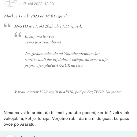
::
17. okt 2023, 18:29
2dark
je
17. okt 2023 ob 18:01
izjavil
:
MrGTO
je
17. okt 2023 ob 17:55
izjavil
:
In kaj ima to veze?
Tema je o Youtubu =)
Jaz gledam tako, da mi Youtube premium kot
storitev nudi dovolj dobro izkušnjo, da sem za njo
pripravljen plačat 4-5EUR na leto.
.
V redu. Ampak V Sloveniji ni 4EUR, pač pa čez 7EUR. Na mesec.
Nimamo vsi te sreče, da bi imeli youtube poceni, ker bi živeli v taki
vukojebini, kot je Turčija. Verjetno rabi, da mu ni dolgčas, ko pase
ovce po Araratu.