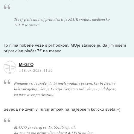
Torej glede na tvoj prihodek ti je 3EUR vredno, medtem ko
7EUR je preveč.
To nima nobene veze s prihodkom. MOje stališče je, da jim nisem
pripravljen plačat 7€ na mesec.
MrGTO
::
18. okt 2023, 11:26
Nimamo vsi te sreče, da bi imeli youtube poceni, ker bi živeli v
taki vukojebini, kot je Turčija. Verjetno rabi, da mu ni dolgčas,
ko pase ovce po Araratu.
Seveda ne živim v Turčiji ampak na najlepšem kotičku sveta =)
MrGTO je včeraj ob 17:55:36 izjavil:
da sem za njo pripravljen plačat 4-5EUR na leto.