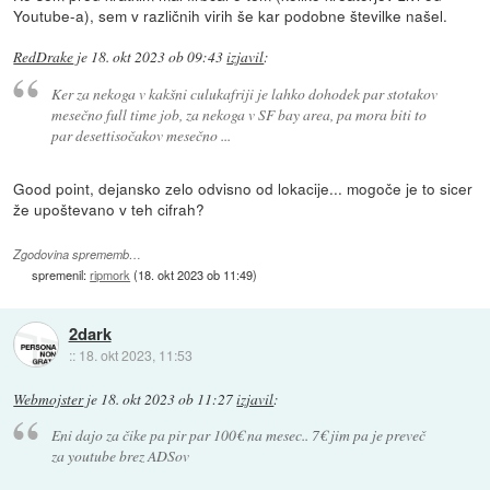
Youtube-a), sem v različnih virih še kar podobne številke našel.
RedDrake
je
18. okt 2023 ob 09:43
izjavil
:
Ker za nekoga v kakšni culukafriji je lahko dohodek par stotakov
mesečno full time job, za nekoga v SF bay area, pa mora biti to
par desettisočakov mesečno ...
Good point, dejansko zelo odvisno od lokacije... mogoče je to sicer
že upoštevano v teh cifrah?
Zgodovina sprememb…
spremenil:
ripmork
(
18. okt 2023 ob 11:49
)
2dark
::
18. okt 2023, 11:53
Webmojster
je
18. okt 2023 ob 11:27
izjavil
:
Eni dajo za čike pa pir par 100€ na mesec.. 7€ jim pa je preveč
za youtube brez ADSov