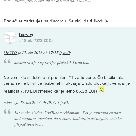
Nisem presenečen, da so se resno lotili zadeve.
Preveč se zadržuješ na discordu. Se vidi, da ti škoduje.
harvey
::
18. okt 2023, 00:02
MrGTO
je
17. okt 2023 ob 17:55
izjavil
:
da sem za njo pripravljen
plačat 4-5€ na leto
.
Ne vem, kje si dobil letni premium YT za to ceno. Če bi bila taka
cena, se ne bi nihče razburjal in ukvarjal z add blockerji, vendar je
realnost 7,19 EUR/mesec kar je letno 86,28 EUR
mtosev
je
17. okt 2023 ob 19:31
izjavil
:
Jaz enako gledam YouTube z reklamami. Kot je zapisano en post
nad mojim se zavedam, da reklame podpirajo ustvarjalce in tako
jih pač toleriram.