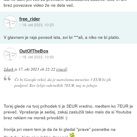
brez povezave video že ne dela več.
free_rider
::
18. okt 2023, 10:25
V glavnem je raja povsod ista, svi bi ***ali, a niko ne bi platio.
OutOfTheBox
::
18. okt 2023, 10:30
2dark
je
17. okt 2023 ob 22:22
izjavil
:
Če bi Google rekel, da je naročnina mesečno 3 EUR bi jih
podprel. Ker želijo oderuških 7EUR. naj se jebejo.
Torej glede na tvoj prihodek ti je 3EUR vredno, medtem ko 7EUR je
preveč. Vprašanje je sedaj, zakaj zaslužiš tako malo da si Youtuba
brez reklam ne moreš privoščiti :)
Ironija pri vsem tem je da če bi gledal "prave" posnetke na
Youtubu, bi ta nivo lahko dosegel