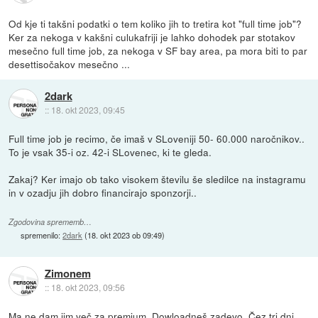
Od kje ti takšni podatki o tem koliko jih to tretira kot "full time job"?
Ker za nekoga v kakšni culukafriji je lahko dohodek par stotakov
mesečno full time job, za nekoga v SF bay area, pa mora biti to par
desettisočakov mesečno ...
2dark
::
18. okt 2023, 09:45
Full time job je recimo, če imaš v SLoveniji 50- 60.000 naročnikov..
To je vsak 35-i oz. 42-i SLovenec, ki te gleda.
Zakaj? Ker imajo ob tako visokem številu še sledilce na instagramu
in v ozadju jih dobro financirajo sponzorji..
Zgodovina sprememb…
spremenilo:
2dark
(
18. okt 2023 ob 09:49
)
Zimonem
::
18. okt 2023, 09:56
Ma ne dam jim več za premium. Dowloadneš zadevo. Čez tri dni