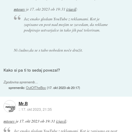
mtosev
je
17. okt 2023 ob 19:31
izjavil
:
Jaz enako gledam YouTube z reklamami. Kot je
zapisano en post nad mojim se zavedam, da reklame
podpirajo ustvarjalce in tako jih pač toleriram.
Ni čudno,da se s tabo nobeden noče družit.
Kako si pa ti to sedaj povezal?
Zgodovina sprememb…
spremenilo:
OutOfTheBox
(
17. okt 2023 ob 20:17
)
Mr.B
::
17. okt 2023, 21:35
mtosev
je
17. okt 2023 ob 19:31
izjavil
:
Jaz enako gledam YouTube z reklamami. Kot je zapisano en post