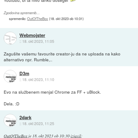
Zgodovina sprememb…
spremenilo:
OutOfTheBox
(
18. okt 2023 ob 10:31
)
Webmojster
::
18. okt 2023, 11:05
Zagušite vašemu favourite creator-ju da ne uploada na kako
alternativo npr. Rumble,..
D3m
::
18. okt 2023, 11:10
Evo na službenem menjal Chrome za FF + uBlock.
Dela. :D
2dark
::
18. okt 2023, 11:25
OutOfTheBox
je
18. okt 2023 ob 10:30
izjavil
: