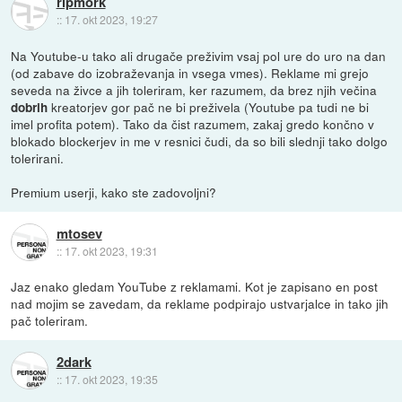
ripmork
::
17. okt 2023, 19:27
Na Youtube-u tako ali drugače preživim vsaj pol ure do uro na dan
(od zabave do izobraževanja in vsega vmes). Reklame mi grejo
seveda na živce a jih toleriram, ker razumem, da brez njih večina
kreatorjev gor pač ne bi preživela (Youtube pa tudi ne bi
dobrih
imel profita potem). Tako da čist razumem, zakaj gredo končno v
blokado blockerjev in me v resnici čudi, da so bili slednji tako dolgo
tolerirani.
Premium userji, kako ste zadovoljni?
mtosev
::
17. okt 2023, 19:31
Jaz enako gledam YouTube z reklamami. Kot je zapisano en post
nad mojim se zavedam, da reklame podpirajo ustvarjalce in tako jih
pač toleriram.
2dark
::
17. okt 2023, 19:35