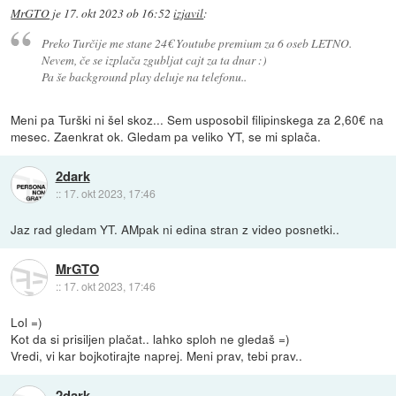
MrGTO
je
17. okt 2023 ob 16:52
izjavil
:
Preko Turčije me stane 24€ Youtube premium za 6 oseb LETNO.
Nevem, če se izplača zgubljat cajt za ta dnar :)
Pa še background play deluje na telefonu..
Meni pa Turški ni šel skoz... Sem usposobil filipinskega za 2,60€ na
mesec. Zaenkrat ok. Gledam pa veliko YT, se mi splača.
2dark
::
17. okt 2023, 17:46
Jaz rad gledam YT. AMpak ni edina stran z video posnetki..
MrGTO
::
17. okt 2023, 17:46
Lol =)
Kot da si prisiljen plačat.. lahko sploh ne gledaš =)
Vredi, vi kar bojkotirajte naprej. Meni prav, tebi prav..
2dark