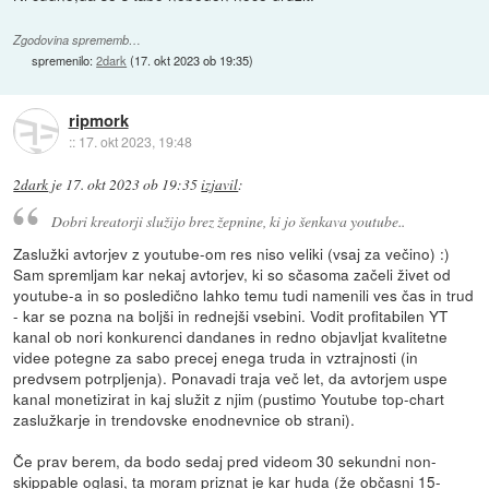
Zgodovina sprememb…
spremenilo:
2dark
(
17. okt 2023 ob 19:35
)
ripmork
::
17. okt 2023, 19:48
2dark
je
17. okt 2023 ob 19:35
izjavil
:
Dobri kreatorji služijo brez žepnine, ki jo šenkava youtube..
Zaslužki avtorjev z youtube-om res niso veliki (vsaj za večino) :)
Sam spremljam kar nekaj avtorjev, ki so sčasoma začeli živet od
youtube-a in so posledično lahko temu tudi namenili ves čas in trud
- kar se pozna na boljši in rednejši vsebini. Vodit profitabilen YT
kanal ob nori konkurenci dandanes in redno objavljat kvalitetne
videe potegne za sabo precej enega truda in vztrajnosti (in
predvsem potrpljenja). Ponavadi traja več let, da avtorjem uspe
kanal monetizirat in kaj služit z njim (pustimo Youtube top-chart
zaslužkarje in trendovske enodnevnice ob strani).
Če prav berem, da bodo sedaj pred videom 30 sekundni non-
skippable oglasi, ta moram priznat je kar huda (že občasni 15-