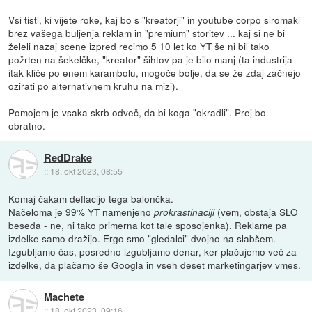
Vsi tisti, ki vijete roke, kaj bo s "kreatorji" in youtube corpo siromaki
brez vašega buljenja reklam in "premium" storitev ... kaj si ne bi
želeli nazaj scene izpred recimo 5 10 let ko YT še ni bil tako
požrten na šekelčke, "kreator" šihtov pa je bilo manj (ta industrija
itak kliče po enem karambolu, mogoče bolje, da se že zdaj začnejo
ozirati po alternativnem kruhu na mizi).
Pomojem je vsaka skrb odveč, da bi koga "okradli". Prej bo
obratno.
RedDrake
::
18. okt 2023, 08:55
Komaj čakam deflacijo tega balončka.
Načeloma je 99% YT namenjeno
(vem, obstaja SLO
prokrastinaciji
beseda - ne, ni tako primerna kot tale sposojenka). Reklame pa
izdelke samo dražijo. Ergo smo "gledalci" dvojno na slabšem.
Izgubljamo čas, posredno izgubljamo denar, ker plačujemo več za
izdelke, da plačamo še Googla in vseh deset marketingarjev vmes.
Machete
::
18. okt 2023, 09:16