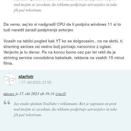
nad mojim se zavedam, da reklame podpirajo ustvarjalce in tako
jih pač toleriram.
Da vemo, sej ko si nadgradil CPU da ti podpira windows 11 si to
tudi naredil zaradi podpiranja avtorjev.
Vcasih na tablici pogled kak YT ko se dolgocasim.. no ne skrbi, ti.
streming serices vsi vedno bolj porivajo narocnino z oglasi.
Verjento je tu denar. Pa na koncu bomo cez par let rekli da je
striming service novodobna kabelsak, reklama na vsakih 15 minut
filma.
starfotr
::
17. okt 2023, 21:55
mtosev
je
17. okt 2023 ob 19:31
izjavil
:
Jaz enako gledam YouTube z reklamami. Kot je zapisano en post
nad mojim se zavedam, da reklame podpirajo ustvarjalce in tako
jih pač toleriram.