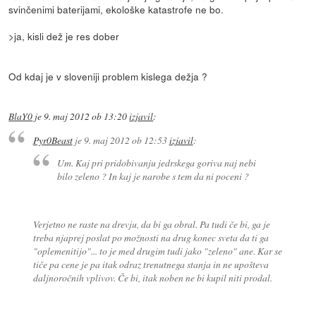
svinčenimi baterijami, ekološke katastrofe ne bo.
>ja, kisli dež je res dober
Od kdaj je v sloveniji problem kislega dežja ?
BlaY0
je
9. maj 2012 ob 13:20
izjavil
:
Pyr0Beast
je
9. maj 2012 ob 12:53
izjavil
:
Um. Kaj pri pridobivanju jedrskega goriva naj nebi
bilo zeleno ? In kaj je narobe s tem da ni poceni ?
Verjetno ne raste na drevju, da bi ga obral. Pa tudi če bi, ga je
treba njaprej poslat po možnosti na drug konec sveta da ti ga
"oplemenitijo"... to je med drugim tudi jako "zeleno" ane. Kar se
tiče pa cene je pa itak odraz trenutnega stanja in ne upošteva
daljnoročnih vplivov. Če bi, itak noben ne bi kupil niti prodal.