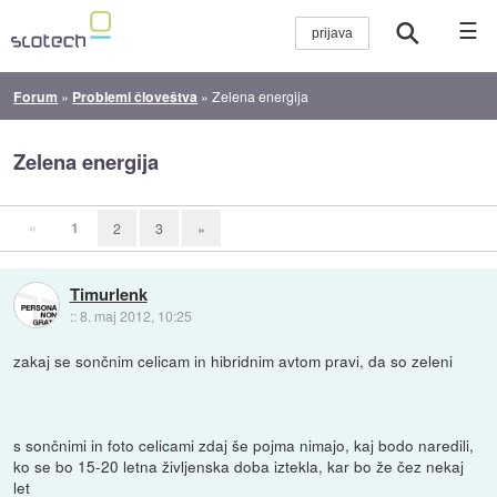
☰
Forum
»
Problemi človeštva
»
Zelena energija
Zelena energija
«
1
2
3
»
Timurlenk
::
8. maj 2012, 10:25
zakaj se sončnim celicam in hibridnim avtom pravi, da so zeleni
s sončnimi in foto celicami zdaj še pojma nimajo, kaj bodo naredili,
ko se bo 15-20 letna življenska doba iztekla, kar bo že čez nekaj
let