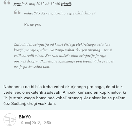
jype
je
8. maj 2012 ob 12:40
izjavil
:
mihec87> Ker svinjarija ne gre okoli kajne?
Ne, ne gre.
Zato da teb svinjarija od kvazi čistega električnega avta "ne
kroži" morajo ljudje v Šoštanju vohat skurjen premog... res si
velik naredil s tem. Ker sam nočeš vohat svinjarije jo raje
porineš drugim. Pometanje umazanije pod tepih. Vidiš je sicer
ne, je pa še vedno tam.
Nobenemu ne bi bilo treba vohat skurjenega premoga, če bi folk
vedel več o nekaterih zadevah. Ampak, ker smo en kup kmetov, ki
jih je strah vsega bomo pač vohali premog. Jaz sicer ko se peljem
čez Šoštanj, drugi vsak dan.
BlaY0
::
9. maj 2012, 12:50