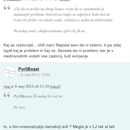
>To da se pošlje na drugi konec sveta da se oplemeniti je
najmanjši problem. Naložiš na ladjo in odpelješ. Tako kot do
tvoje riti pride vse ostalo sadje, zelenjava, nafta in elektronika.
Pa nehaj srati z daljnoročnimi vplivi ki jih ni.
Kaj se razburjaš... chill man! Napisal sem da ni zeleno, ti pa zdaj
tupiš kaj je problem in kaj ne. Seveda da ni problem, ker je v
mednarodnih vodah vse zastonj, tudi svinjanje.
Pyr0Beast
::
9. maj 2012, 13:52
jype
je
9. maj 2012 ob 13:29
izjavil
:
Pyr0Beast> Že nekaj let več ni.
Ne seri.
In, s čim onesnažujejo današnji avti ? Megla je v LJ tak al tak