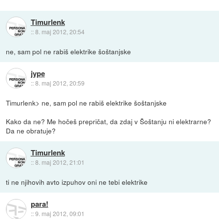
Timurlenk
::
8. maj 2012, 20:54
ne, sam pol ne rabiš elektrike šoštanjske
jype
::
8. maj 2012, 20:59
Timurlenk> ne, sam pol ne rabiš elektrike šoštanjske
Kako da ne? Me hočeš prepričat, da zdaj v Šoštanju ni elektrarne?
Da ne obratuje?
Timurlenk
::
8. maj 2012, 21:01
ti ne njihovih avto izpuhov oni ne tebi elektrike
para!
::
9. maj 2012, 09:01