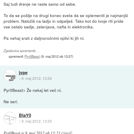
Saj tudi drevje ne raste samo od sebe.
To da se pošlje na drugi konec sveta da se oplemeniti je najmanjši
problem. Naložiš na ladjo in odpelješ. Tako kot do tvoje riti pride
vse ostalo sadje, zelenjava, nafta in elektronika.
Pa nehaj srati z daljnoročnimi vplivi ki jih ni.
Zgodovina sprememb…
spremenil:
Pyr0Beast
(
9. maj 2012 ob 13:27
)
jype
::
9. maj 2012, 13:29
Pyr0Beast> Že nekaj let več ni.
Ne seri.
BlaY0
::
9. maj 2012, 13:33
Pyr0Beast
je
9. maj 2012 ob 13:21
izjavil
: