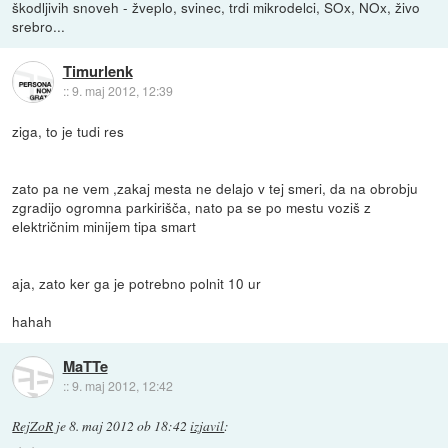
škodljivih snoveh - žveplo, svinec, trdi mikrodelci, SOx, NOx, živo
srebro...
Timurlenk
::
9. maj 2012, 12:39
ziga, to je tudi res
zato pa ne vem ,zakaj mesta ne delajo v tej smeri, da na obrobju
zgradijo ogromna parkirišča, nato pa se po mestu voziš z
električnim minijem tipa smart
aja, zato ker ga je potrebno polnit 10 ur
hahah
MaTTe
::
9. maj 2012, 12:42
RejZoR
je
8. maj 2012 ob 18:42
izjavil
: