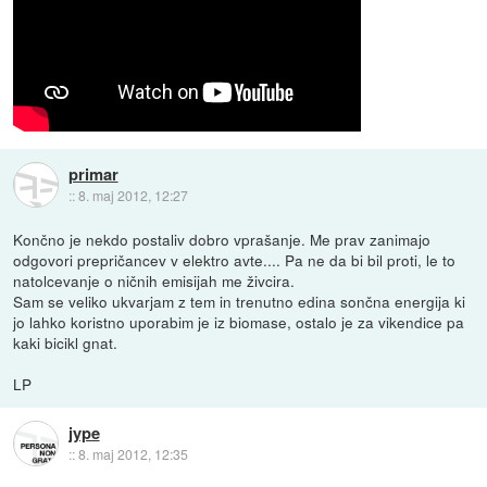
primar
::
8. maj 2012, 12:27
Končno je nekdo postaliv dobro vprašanje. Me prav zanimajo
odgovori prepričancev v elektro avte.... Pa ne da bi bil proti, le to
natolcevanje o ničnih emisijah me živcira.
Sam se veliko ukvarjam z tem in trenutno edina sončna energija ki
jo lahko koristno uporabim je iz biomase, ostalo je za vikendice pa
kaki bicikl gnat.
LP
jype
::
8. maj 2012, 12:35