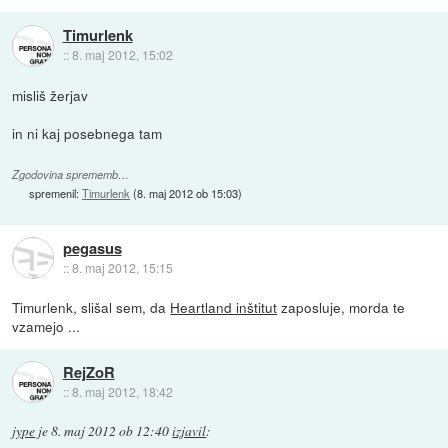
Timurlenk
::
8. maj 2012, 15:02
misliš žerjav
in ni kaj posebnega tam
Zgodovina sprememb…
spremenil:
Timurlenk
(
8. maj 2012 ob 15:03
)
pegasus
::
8. maj 2012, 15:15
Timurlenk, slišal sem, da
Heartland inštitut
zaposluje, morda te
vzamejo ...
RejZoR
::
8. maj 2012, 18:42
jype
je
8. maj 2012 ob 12:40
izjavil
: