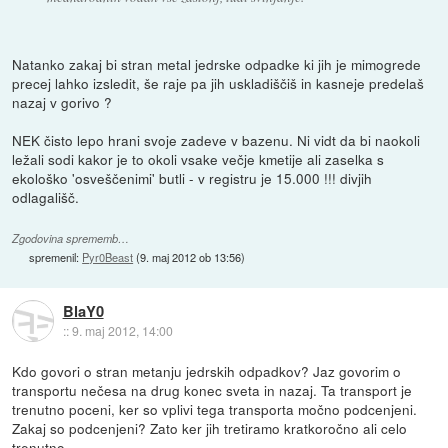
Natanko zakaj bi stran metal jedrske odpadke ki jih je mimogrede
precej lahko izsledit, še raje pa jih uskladiščiš in kasneje predelaš
nazaj v gorivo ?
NEK čisto lepo hrani svoje zadeve v bazenu. Ni vidt da bi naokoli
ležali sodi kakor je to okoli vsake večje kmetije ali zaselka s
ekološko 'osveščenimi' butli - v registru je 15.000 !!! divjih
odlagališč.
Zgodovina sprememb…
spremenil:
Pyr0Beast
(
9. maj 2012 ob 13:56
)
BlaY0
::
9. maj 2012, 14:00
Kdo govori o stran metanju jedrskih odpadkov? Jaz govorim o
transportu nečesa na drug konec sveta in nazaj. Ta transport je
trenutno poceni, ker so vplivi tega transporta močno podcenjeni.
Zakaj so podcenjeni? Zato ker jih tretiramo kratkoročno ali celo
trenutno.