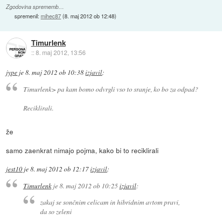
Zgodovina sprememb…
spremenil:
mihec87
(
8. maj 2012 ob 12:48
)
Timurlenk
::
8. maj 2012, 13:56
jype
je
8. maj 2012 ob 10:38
izjavil
:
Timurlenk> pa kam bomo odvrgli vso to sranje, ko bo za odpad?
Reciklirali.
že
samo zaenkrat nimajo pojma, kako bi to reciklirali
jest10
je
8. maj 2012 ob 12:17
izjavil
:
Timurlenk
je
8. maj 2012 ob 10:25
izjavil
:
zakaj se sončnim celicam in hibridnim avtom pravi,
da so zeleni