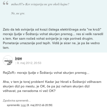
mihec87> Ker svinjarija ne gre okoli kajne?
Ne, ne gre.
Zato da teb svinjarija od kvazi čistega električnega avta "ne kroži"
morajo ljudje v Šoštanju vohat skurjen premog... res si velik naredil
s tem. Ker sam nočeš vohat svinjarije jo raje porineš drugim.
Pometanje umazanije pod tepih. Vidiš je sicer ne, je pa še vedno
tam.
jype
::
8. maj 2012, 20:53
RejZoR> morajo ljudje v Šoštanju vohat skurjen premog...
Aha, v tem je torej problem! Kadar jaz hkrati s Šoštanjci vdihavam
skurjen dizl po mestu, je OK, če pa jaz neham skurjen dizl
vdihavat, pa nenadoma ni več OK?
Zgodovina sprememb…
spremenilo:
jype
(
8. maj 2012 ob 20:59
)