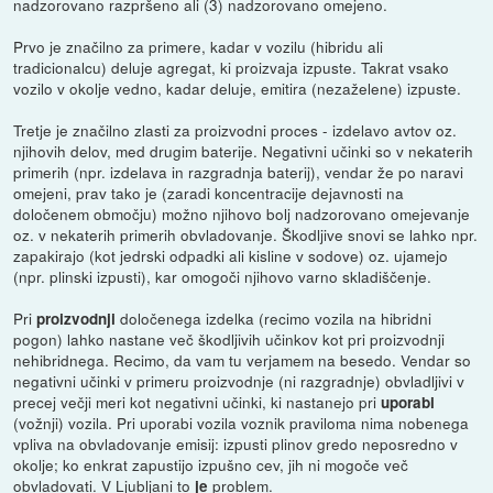
nadzorovano razpršeno ali (3) nadzorovano omejeno.
Prvo je značilno za primere, kadar v vozilu (hibridu ali
tradicionalcu) deluje agregat, ki proizvaja izpuste. Takrat vsako
vozilo v okolje vedno, kadar deluje, emitira (nezaželene) izpuste.
Tretje je značilno zlasti za proizvodni proces - izdelavo avtov oz.
njihovih delov, med drugim baterije. Negativni učinki so v nekaterih
primerih (npr. izdelava in razgradnja baterij), vendar že po naravi
omejeni, prav tako je (zaradi koncentracije dejavnosti na
določenem območju) možno njihovo bolj nadzorovano omejevanje
oz. v nekaterih primerih obvladovanje. Škodljive snovi se lahko npr.
zapakirajo (kot jedrski odpadki ali kisline v sodove) oz. ujamejo
(npr. plinski izpusti), kar omogoči njihovo varno skladiščenje.
Pri
določenega izdelka (recimo vozila na hibridni
proizvodnji
pogon) lahko nastane več škodljivih učinkov kot pri proizvodnji
nehibridnega. Recimo, da vam tu verjamem na besedo. Vendar so
negativni učinki v primeru proizvodnje (ni razgradnje) obvladljivi v
precej večji meri kot negativni učinki, ki nastanejo pri
uporabi
(vožnji) vozila. Pri uporabi vozila voznik praviloma nima nobenega
vpliva na obvladovanje emisij: izpusti plinov gredo neposredno v
okolje; ko enkrat zapustijo izpušno cev, jih ni mogoče več
obvladovati. V Ljubljani to
problem.
je