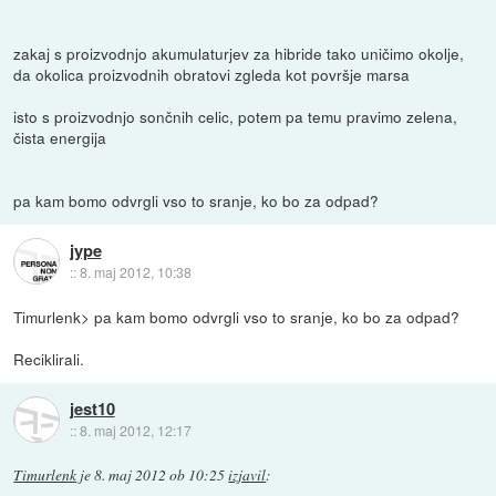
zakaj s proizvodnjo akumulaturjev za hibride tako uničimo okolje,
da okolica proizvodnih obratovi zgleda kot površje marsa
isto s proizvodnjo sončnih celic, potem pa temu pravimo zelena,
čista energija
pa kam bomo odvrgli vso to sranje, ko bo za odpad?
jype
::
8. maj 2012, 10:38
Timurlenk> pa kam bomo odvrgli vso to sranje, ko bo za odpad?
Reciklirali.
jest10
::
8. maj 2012, 12:17
Timurlenk
je
8. maj 2012 ob 10:25
izjavil
: