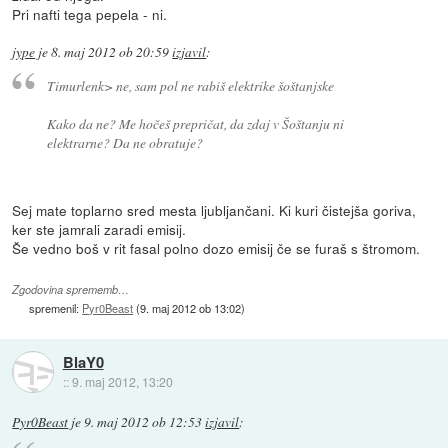
Pri nafti tega pepela - ni.
jype
je
8. maj 2012 ob 20:59
izjavil
:
Timurlenk> ne, sam pol ne rabiš elektrike šoštanjske
Kako da ne? Me hočeš prepričat, da zdaj v Šoštanju ni
elektrarne? Da ne obratuje?
Sej mate toplarno sred mesta ljubljančani. Ki kuri čistejša goriva,
ker ste jamrali zaradi emisij.
Še vedno boš v rit fasal polno dozo emisij če se furaš s štromom.
Zgodovina sprememb…
spremenil:
Pyr0Beast
(
9. maj 2012 ob 13:02
)
BlaY0
::
9. maj 2012, 13:20
Pyr0Beast
je
9. maj 2012 ob 12:53
izjavil
: