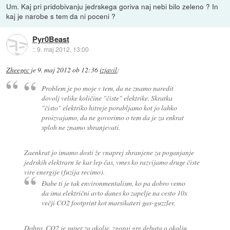
Um. Kaj pri pridobivanju jedrskega goriva naj nebi bilo zeleno ? In
kaj je narobe s tem da ni poceni ?
Pyr0Beast
::
9. maj 2012, 13:00
Zheegec
je
9. maj 2012 ob 12:36
izjavil
:
Problem je po moje v tem, da ne znamo naredit
dovolj velike količine "čiste" elektrike. Skratka
"čisto" elektriko hitreje porabljamo kot jo lahko
proizvajamo, da ne govorimo o tem da je za enkrat
sploh ne znamo shranjevati.
Zaenkrat jo imamo dosti že vnaprej shranjene za poganjanje
jedrskih elektrarn še kar lep čas, vmes ko razvijamo druge čiste
vire energije (fuzija recimo).
Đabe ti je tak environmentalism, ko pa dobro vemo
da ima električni avto danes ko zapelje na cesto 10x
večji CO2 footprint kot marsikateri gas-guzzler.
Dobro, CO2 je super za okolje, zgoraj gre debata o okolju