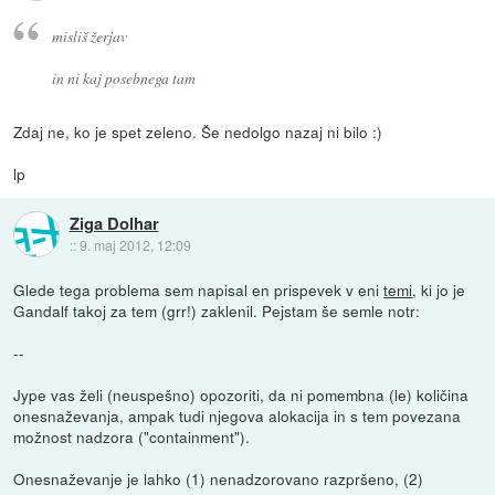
misliš žerjav
in ni kaj posebnega tam
Zdaj ne, ko je spet zeleno. Še nedolgo nazaj ni bilo :)
lp
Ziga Dolhar
::
9. maj 2012, 12:09
Glede tega problema sem napisal en prispevek v eni
temi
, ki jo je
Gandalf takoj za tem (grr!) zaklenil. Pejstam še semle notr:
--
Jype vas želi (neuspešno) opozoriti, da ni pomembna (le) količina
onesnaževanja, ampak tudi njegova alokacija in s tem povezana
možnost nadzora ("containment").
Onesnaževanje je lahko (1) nenadzorovano razpršeno, (2)