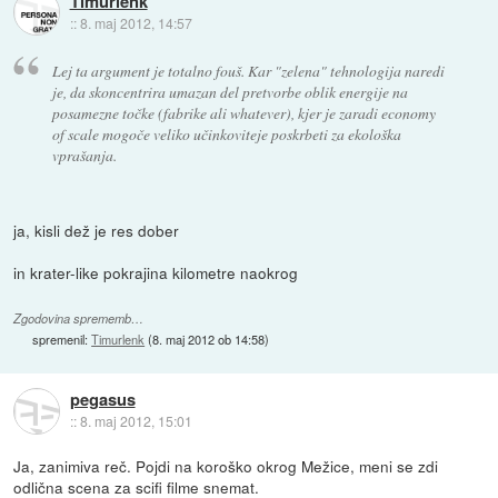
Timurlenk
::
8. maj 2012, 14:57
Lej ta argument je totalno fouš. Kar "zelena" tehnologija naredi
je, da skoncentrira umazan del pretvorbe oblik energije na
posamezne točke (fabrike ali whatever), kjer je zaradi economy
of scale mogoče veliko učinkoviteje poskrbeti za ekološka
vprašanja.
ja, kisli dež je res dober
in krater-like pokrajina kilometre naokrog
Zgodovina sprememb…
spremenil:
Timurlenk
(
8. maj 2012 ob 14:58
)
pegasus
::
8. maj 2012, 15:01
Ja, zanimiva reč. Pojdi na koroško okrog Mežice, meni se zdi
odlična scena za scifi filme snemat.