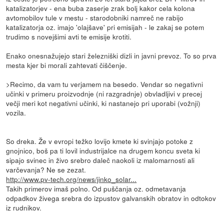
katalizatorjev - ena buba zaserje zrak bolj kakor cela kolona
avtomobilov tule v mestu - starodobniki namreč ne rabijo
katalizatorja oz. imajo 'olajšave' pri emisijah - le zakaj se potem
trudimo s novejšimi avti te emisije krotiti.
Enako onesnažujejo stari železniški dizli in javni prevoz. To so prva
mesta kjer bi morali zahtevati čiščenje.
>Recimo, da vam tu verjamem na besedo. Vendar so negativni
učinki v primeru proizvodnje (ni razgradnje) obvladljivi v precej
večji meri kot negativni učinki, ki nastanejo pri uporabi (vožnji)
vozila.
So dreka. Že v evropi težko lovijo kmete ki svinjajo potoke z
gnojnico, boš pa ti lovil industrijalce na drugem koncu sveta ki
sipajo svinec in živo srebro daleč naokoli iz malomarnosti ali
varčevanja? Ne se zezat.
http://www.pv-tech.org/news/jinko_solar...
Takih primerov imaš polno. Od puščanja oz. odmetavanja
odpadkov živega srebra do izpustov galvanskih obratov in odtokov
iz rudnikov.