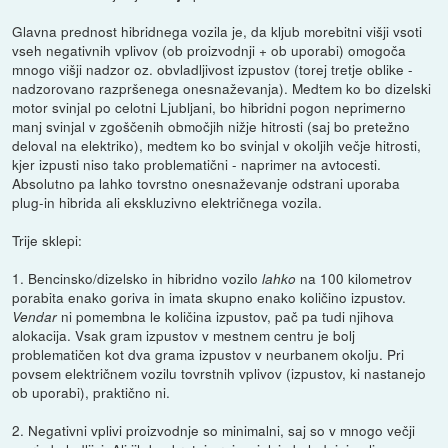
Glavna prednost hibridnega vozila je, da kljub morebitni višji vsoti
vseh negativnih vplivov (ob proizvodnji + ob uporabi) omogoča
mnogo višji nadzor oz. obvladljivost izpustov (torej tretje oblike -
nadzorovano razpršenega onesnaževanja). Medtem ko bo dizelski
motor svinjal po celotni Ljubljani, bo hibridni pogon neprimerno
manj svinjal v zgoščenih območjih nižje hitrosti (saj bo pretežno
deloval na elektriko), medtem ko bo svinjal v okoljih večje hitrosti,
kjer izpusti niso tako problematični - naprimer na avtocesti.
Absolutno pa lahko tovrstno onesnaževanje odstrani uporaba
plug-in hibrida ali ekskluzivno električnega vozila.
Trije sklepi:
1. Bencinsko/dizelsko in hibridno vozilo
na 100 kilometrov
lahko
porabita enako goriva in imata skupno enako količino izpustov.
ni pomembna le količina izpustov, pač pa tudi njihova
Vendar
alokacija. Vsak gram izpustov v mestnem centru je bolj
problematičen kot dva grama izpustov v neurbanem okolju. Pri
povsem električnem vozilu tovrstnih vplivov (izpustov, ki nastanejo
ob uporabi), praktično ni.
2. Negativni vplivi proizvodnje so minimalni, saj so v mnogo večji