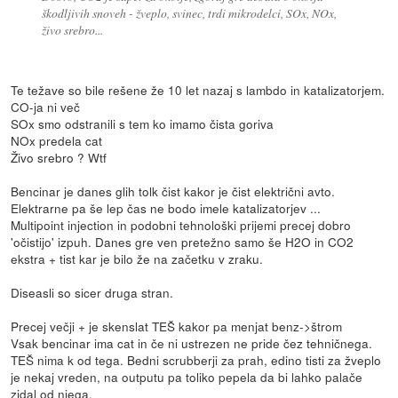
škodljivih snoveh - žveplo, svinec, trdi mikrodelci, SOx, NOx,
živo srebro...
Te težave so bile rešene že 10 let nazaj s lambdo in katalizatorjem.
CO-ja ni več
SOx smo odstranili s tem ko imamo čista goriva
NOx predela cat
Živo srebro ? Wtf
Bencinar je danes glih tolk čist kakor je čist električni avto.
Elektrarne pa še lep čas ne bodo imele katalizatorjev ...
Multipoint injection in podobni tehnološki prijemi precej dobro
'očistijo' izpuh. Danes gre ven pretežno samo še H2O in CO2
ekstra + tist kar je bilo že na začetku v zraku.
Diseasli so sicer druga stran.
Precej večji + je skenslat TEŠ kakor pa menjat benz->štrom
Vsak bencinar ima cat in če ni ustrezen ne pride čez tehničnega.
TEŠ nima k od tega. Bedni scrubberji za prah, edino tisti za žveplo
je nekaj vreden, na outputu pa toliko pepela da bi lahko palače
zidal od njega.