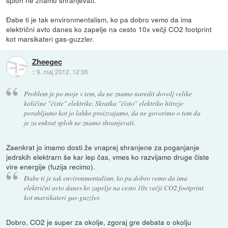
Đabe ti je tak environmentalism, ko pa dobro vemo da ima
električni avto danes ko zapelje na cesto 10x večji CO2 footprint
kot marsikateri gas-guzzler.
Zheegec
::
9. maj 2012, 12:36
Problem je po moje v tem, da ne znamo naredit dovolj velike
količine "čiste" elektrike. Skratka "čisto" elektriko hitreje
porabljamo kot jo lahko proizvajamo, da ne govorimo o tem da
je za enkrat sploh ne znamo shranjevati.
Zaenkrat jo imamo dosti že vnaprej shranjene za poganjanje
jedrskih elektrarn še kar lep čas, vmes ko razvijamo druge čiste
vire energije (fuzija recimo).
Đabe ti je tak environmentalism, ko pa dobro vemo da ima
električni avto danes ko zapelje na cesto 10x večji CO2 footprint
kot marsikateri gas-guzzler.
Dobro, CO2 je super za okolje, zgoraj gre debata o okolju