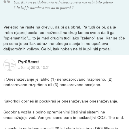
Um. Kaj pri pridobivanju jedrskega goriva naj nebi bilo zeleno
? In kaj je narobe s tem da ni poceni ?
Verjetno ne raste na drevju, da bi ga obral. Pa tudi če bi, ga je
treba njaprej poslat po možnosti na drug konec sveta da ti ga
"oplemenitijo"... to je med drugim tudi jako "zeleno" ane. Kar se tiče
pa cene je pa itak odraz trenutnega stanja in ne upošteva
daljnoročnih vplivov. Če bi, itak noben ne bi kupil niti prodal.
Pyr0Beast
::
9. maj 2012, 13:21
>Onesnaževanje je lahko (1) nenadzorovano razpršeno, (2)
nadzorovano razpršeno ali (3) nadzorovano omejeno.
Kakorkoli obrneš in pocukraš je onesnaževane onesnaževanje.
Sodobna vozila s polno opremljenimi čistilnimi sistemi ne
onesnažujejo več. Ven gre samo para in neškodljivi CO2. The end.
Iz ceste je potrebno spraviti 20 let stara jajca brez DPF filtrov in