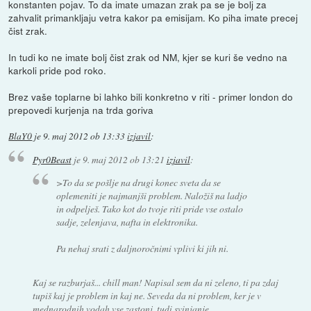
konstanten pojav. To da imate umazan zrak pa se je bolj za
zahvalit primankljaju vetra kakor pa emisijam. Ko piha imate precej
čist zrak.
In tudi ko ne imate bolj čist zrak od NM, kjer se kuri še vedno na
karkoli pride pod roko.
Brez vaše toplarne bi lahko bili konkretno v riti - primer london do
prepovedi kurjenja na trda goriva
BlaY0
je
9. maj 2012 ob 13:33
izjavil
:
Pyr0Beast
je
9. maj 2012 ob 13:21
izjavil
:
>To da se pošlje na drugi konec sveta da se
oplemeniti je najmanjši problem. Naložiš na ladjo
in odpelješ. Tako kot do tvoje riti pride vse ostalo
sadje, zelenjava, nafta in elektronika.
Pa nehaj srati z daljnoročnimi vplivi ki jih ni.
Kaj se razburjaš... chill man! Napisal sem da ni zeleno, ti pa zdaj
tupiš kaj je problem in kaj ne. Seveda da ni problem, ker je v
mednarodnih vodah vse zastonj, tudi svinjanje.