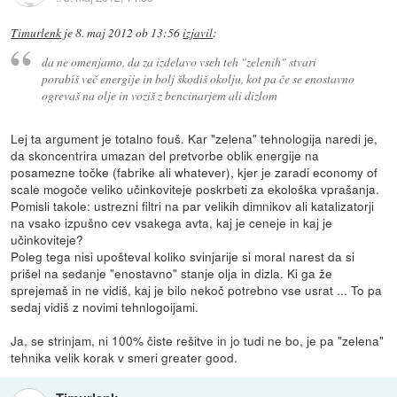
Timurlenk
je
8. maj 2012 ob 13:56
izjavil
:
da ne omenjamo, da za izdelavo vseh teh "zelenih" stvari
porabiš več energije in bolj škodiš okolju, kot pa če se enostavno
ogrevaš na olje in voziš z bencinarjem ali dizlom
Lej ta argument je totalno fouš. Kar "zelena" tehnologija naredi je,
da skoncentrira umazan del pretvorbe oblik energije na
posamezne točke (fabrike ali whatever), kjer je zaradi economy of
scale mogoče veliko učinkoviteje poskrbeti za ekološka vprašanja.
Pomisli takole: ustrezni filtri na par velikih dimnikov ali katalizatorji
na vsako izpušno cev vsakega avta, kaj je ceneje in kaj je
učinkoviteje?
Poleg tega nisi upošteval koliko svinjarije si moral narest da si
prišel na sedanje "enostavno" stanje olja in dizla. Ki ga že
sprejemaš in ne vidiš, kaj je bilo nekoč potrebno vse usrat ... To pa
sedaj vidiš z novimi tehnlogoijami.
Ja, se strinjam, ni 100% čiste rešitve in jo tudi ne bo, je pa "zelena"
tehnika velik korak v smeri greater good.