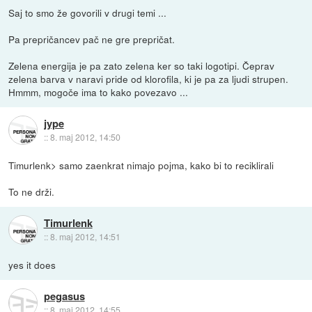
Saj to smo že govorili v drugi temi ...
Pa prepričancev pač ne gre prepričat.
Zelena energija je pa zato zelena ker so taki logotipi. Čeprav
zelena barva v naravi pride od klorofila, ki je pa za ljudi strupen.
Hmmm, mogoče ima to kako povezavo ...
jype
::
8. maj 2012, 14:50
Timurlenk> samo zaenkrat nimajo pojma, kako bi to reciklirali
To ne drži.
Timurlenk
::
8. maj 2012, 14:51
yes it does
pegasus
::
8. maj 2012, 14:55