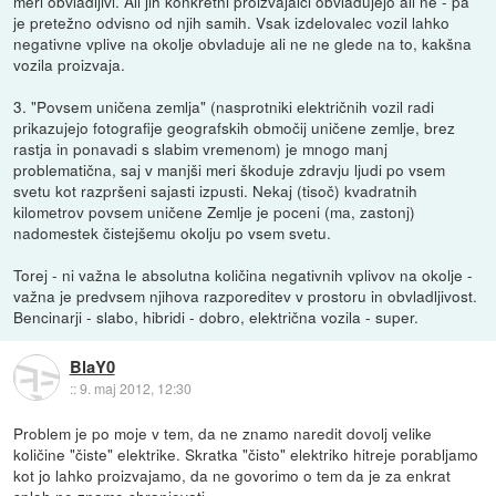
meri obvladljivi. Ali jih konkretni proizvajalci obvladujejo ali ne - pa
je pretežno odvisno od njih samih. Vsak izdelovalec vozil lahko
negativne vplive na okolje obvladuje ali ne ne glede na to, kakšna
vozila proizvaja.
3. "Povsem uničena zemlja" (nasprotniki električnih vozil radi
prikazujejo fotografije geografskih območij uničene zemlje, brez
rastja in ponavadi s slabim vremenom) je mnogo manj
problematična, saj v manjši meri škoduje zdravju ljudi po vsem
svetu kot razpršeni sajasti izpusti. Nekaj (tisoč) kvadratnih
kilometrov povsem uničene Zemlje je poceni (ma, zastonj)
nadomestek čistejšemu okolju po vsem svetu.
Torej - ni važna le absolutna količina negativnih vplivov na okolje -
važna je predvsem njihova razporeditev v prostoru in obvladljivost.
Bencinarji - slabo, hibridi - dobro, električna vozila - super.
BlaY0
::
9. maj 2012, 12:30
Problem je po moje v tem, da ne znamo naredit dovolj velike
količine "čiste" elektrike. Skratka "čisto" elektriko hitreje porabljamo
kot jo lahko proizvajamo, da ne govorimo o tem da je za enkrat
sploh ne znamo shranjevati.