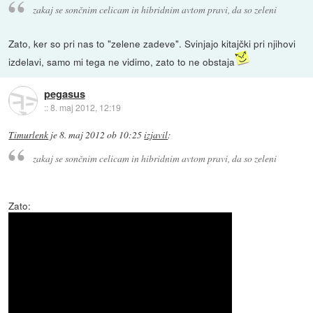
zakaj se sončnim celicam in hibridnim avtom pravi, da so zeleni
Zato, ker so pri nas to "zelene zadeve". Svinjajo kitajčki pri njihovi
izdelavi, samo mi tega ne vidimo, zato to ne obstaja
pegasus
::
8. maj 2012, 12:19
Timurlenk
je
8. maj 2012 ob 10:25
izjavil
:
zakaj se sončnim celicam in hibridnim avtom pravi, da so zeleni
Zato: