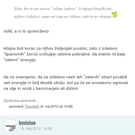
Zato, ker so pri nas to "zelene zadeve". Svinjajo kitajčki pri
njihovi izdelavi, samo mi tega ne vidimo, zato to ne obstaja
vidiš, a ni to sprevrženo
kitajce boli kurac za njihov življenjski prostor, zato z izdelavo
"šparovnih" žarnic uničujejo celotne pokrajine, da imamo mi baje
"zeleno" energijo
da ne omenjamo, da za izdelavo vseh teh "zelenih" stvari porabiš
več energije in bolj škodiš okolju, kot pa če se enostavno ogrevaš
na olje in voziš z bencinarjem ali dizlom
Zgodovina sprememb…
spremenil:
Timurlenk
(
8. maj 2012 ob 13:58
)
Invictus
::
8. maj 2012, 14:46