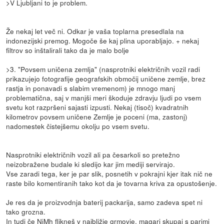
>V Ljubljani to je problem.
Že nekaj let več ni. Odkar je vaša toplarna presedlala na
indonezijski premog. Mogoče še kaj plina uporabljajo. + nekaj
filtrov so inštalirali tako da je malo bolje
>3. "Povsem uničena zemlja" (nasprotniki električnih vozil radi
prikazujejo fotografije geografskih območij uničene zemlje, brez
rastja in ponavadi s slabim vremenom) je mnogo manj
problematična, saj v manjši meri škoduje zdravju ljudi po vsem
svetu kot razpršeni sajasti izpusti. Nekaj (tisoč) kvadratnih
kilometrov povsem uničene Zemlje je poceni (ma, zastonj)
nadomestek čistejšemu okolju po vsem svetu.
Nasprotniki električnih vozil ali pa česarkoli so pretežno
neizobražene budale ki sledijo kar jim mediji servirajo.
Vse zaradi tega, ker je par slik, posnetih v pokrajni kjer itak nič ne
raste bilo komentiranih tako kot da je tovarna kriva za opustošenje.
Je res da je proizvodnja baterij packarija, samo zadeva spet ni
tako grozna.
In tudi če NiMh flikneš v najbližje grmovje, magari skupaj s parimi