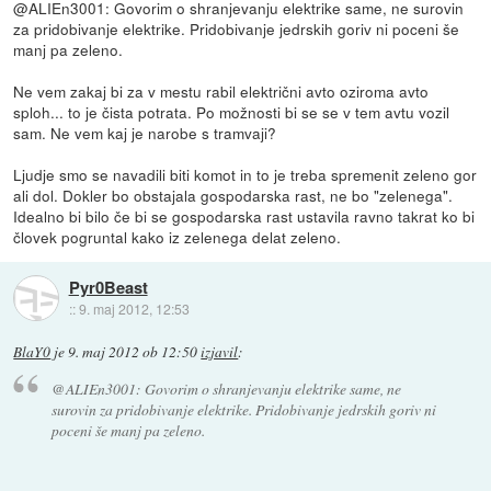
@ALIEn3001: Govorim o shranjevanju elektrike same, ne surovin
za pridobivanje elektrike. Pridobivanje jedrskih goriv ni poceni še
manj pa zeleno.
Ne vem zakaj bi za v mestu rabil električni avto oziroma avto
sploh... to je čista potrata. Po možnosti bi se se v tem avtu vozil
sam. Ne vem kaj je narobe s tramvaji?
Ljudje smo se navadili biti komot in to je treba spremenit zeleno gor
ali dol. Dokler bo obstajala gospodarska rast, ne bo "zelenega".
Idealno bi bilo če bi se gospodarska rast ustavila ravno takrat ko bi
človek pogruntal kako iz zelenega delat zeleno.
Pyr0Beast
::
9. maj 2012, 12:53
BlaY0
je
9. maj 2012 ob 12:50
izjavil
:
@ALIEn3001: Govorim o shranjevanju elektrike same, ne
surovin za pridobivanje elektrike. Pridobivanje jedrskih goriv ni
poceni še manj pa zeleno.