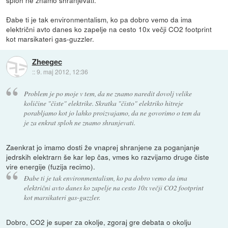
Đabe ti je tak environmentalism, ko pa dobro vemo da ima
električni avto danes ko zapelje na cesto 10x večji CO2 footprint
kot marsikateri gas-guzzler.
Zheegec
::
9. maj 2012, 12:36
Problem je po moje v tem, da ne znamo naredit dovolj velike
količine "čiste" elektrike. Skratka "čisto" elektriko hitreje
porabljamo kot jo lahko proizvajamo, da ne govorimo o tem da
je za enkrat sploh ne znamo shranjevati.
Zaenkrat jo imamo dosti že vnaprej shranjene za poganjanje
jedrskih elektrarn še kar lep čas, vmes ko razvijamo druge čiste
vire energije (fuzija recimo).
Đabe ti je tak environmentalism, ko pa dobro vemo da ima
električni avto danes ko zapelje na cesto 10x večji CO2 footprint
kot marsikateri gas-guzzler.
Dobro, CO2 je super za okolje, zgoraj gre debata o okolju