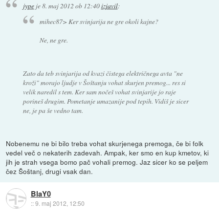
jype
je
8. maj 2012 ob 12:40
izjavil
:
mihec87> Ker svinjarija ne gre okoli kajne?
Ne, ne gre.
Zato da teb svinjarija od kvazi čistega električnega avta "ne
kroži" morajo ljudje v Šoštanju vohat skurjen premog... res si
velik naredil s tem. Ker sam nočeš vohat svinjarije jo raje
porineš drugim. Pometanje umazanije pod tepih. Vidiš je sicer
ne, je pa še vedno tam.
Nobenemu ne bi bilo treba vohat skurjenega premoga, če bi folk
vedel več o nekaterih zadevah. Ampak, ker smo en kup kmetov, ki
jih je strah vsega bomo pač vohali premog. Jaz sicer ko se peljem
čez Šoštanj, drugi vsak dan.
BlaY0
::
9. maj 2012, 12:50