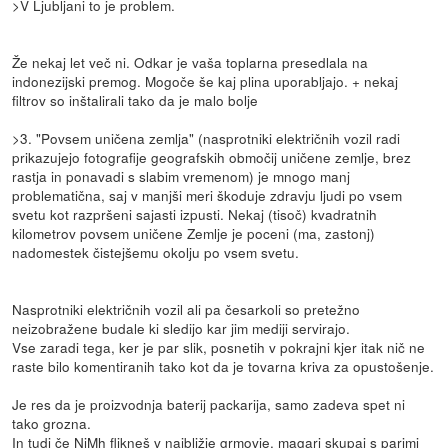
>V Ljubljani to je problem.
Že nekaj let več ni. Odkar je vaša toplarna presedlala na
indonezijski premog. Mogoče še kaj plina uporabljajo. + nekaj
filtrov so inštalirali tako da je malo bolje
>3. "Povsem uničena zemlja" (nasprotniki električnih vozil radi
prikazujejo fotografije geografskih območij uničene zemlje, brez
rastja in ponavadi s slabim vremenom) je mnogo manj
problematična, saj v manjši meri škoduje zdravju ljudi po vsem
svetu kot razpršeni sajasti izpusti. Nekaj (tisoč) kvadratnih
kilometrov povsem uničene Zemlje je poceni (ma, zastonj)
nadomestek čistejšemu okolju po vsem svetu.
Nasprotniki električnih vozil ali pa česarkoli so pretežno
neizobražene budale ki sledijo kar jim mediji servirajo.
Vse zaradi tega, ker je par slik, posnetih v pokrajni kjer itak nič ne
raste bilo komentiranih tako kot da je tovarna kriva za opustošenje.
Je res da je proizvodnja baterij packarija, samo zadeva spet ni
tako grozna.
In tudi če NiMh flikneš v najbližje grmovje, magari skupaj s parimi