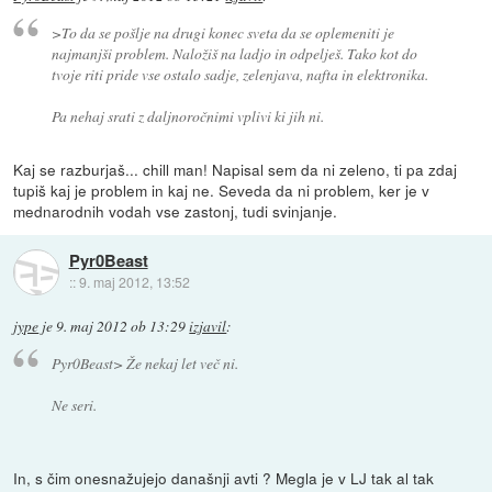
>To da se pošlje na drugi konec sveta da se oplemeniti je
najmanjši problem. Naložiš na ladjo in odpelješ. Tako kot do
tvoje riti pride vse ostalo sadje, zelenjava, nafta in elektronika.
Pa nehaj srati z daljnoročnimi vplivi ki jih ni.
Kaj se razburjaš... chill man! Napisal sem da ni zeleno, ti pa zdaj
tupiš kaj je problem in kaj ne. Seveda da ni problem, ker je v
mednarodnih vodah vse zastonj, tudi svinjanje.
Pyr0Beast
::
9. maj 2012, 13:52
jype
je
9. maj 2012 ob 13:29
izjavil
:
Pyr0Beast> Že nekaj let več ni.
Ne seri.
In, s čim onesnažujejo današnji avti ? Megla je v LJ tak al tak