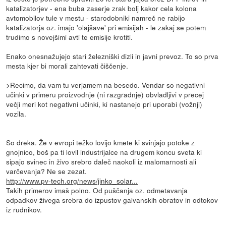
katalizatorjev - ena buba zaserje zrak bolj kakor cela kolona
avtomobilov tule v mestu - starodobniki namreč ne rabijo
katalizatorja oz. imajo 'olajšave' pri emisijah - le zakaj se potem
trudimo s novejšimi avti te emisije krotiti.
Enako onesnažujejo stari železniški dizli in javni prevoz. To so prva
mesta kjer bi morali zahtevati čiščenje.
>Recimo, da vam tu verjamem na besedo. Vendar so negativni
učinki v primeru proizvodnje (ni razgradnje) obvladljivi v precej
večji meri kot negativni učinki, ki nastanejo pri uporabi (vožnji)
vozila.
So dreka. Že v evropi težko lovijo kmete ki svinjajo potoke z
gnojnico, boš pa ti lovil industrijalce na drugem koncu sveta ki
sipajo svinec in živo srebro daleč naokoli iz malomarnosti ali
varčevanja? Ne se zezat.
http://www.pv-tech.org/news/jinko_solar...
Takih primerov imaš polno. Od puščanja oz. odmetavanja
odpadkov živega srebra do izpustov galvanskih obratov in odtokov
iz rudnikov.