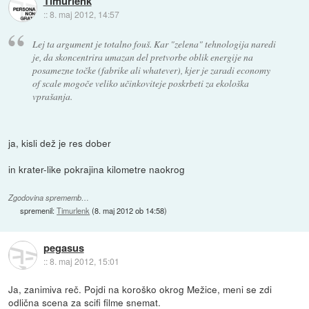
Timurlenk
::
8. maj 2012, 14:57
Lej ta argument je totalno fouš. Kar "zelena" tehnologija naredi
je, da skoncentrira umazan del pretvorbe oblik energije na
posamezne točke (fabrike ali whatever), kjer je zaradi economy
of scale mogoče veliko učinkoviteje poskrbeti za ekološka
vprašanja.
ja, kisli dež je res dober
in krater-like pokrajina kilometre naokrog
Zgodovina sprememb…
spremenil:
Timurlenk
(
8. maj 2012 ob 14:58
)
pegasus
::
8. maj 2012, 15:01
Ja, zanimiva reč. Pojdi na koroško okrog Mežice, meni se zdi
odlična scena za scifi filme snemat.