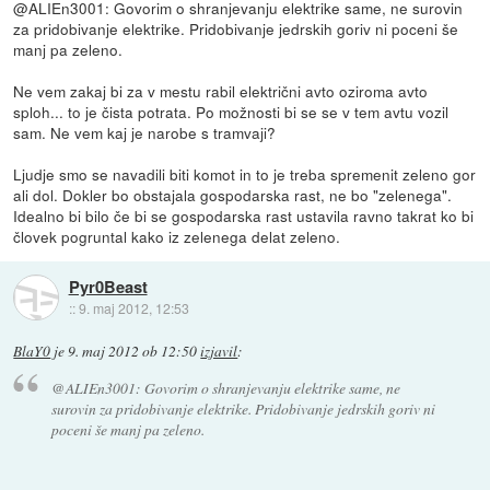
@ALIEn3001: Govorim o shranjevanju elektrike same, ne surovin
za pridobivanje elektrike. Pridobivanje jedrskih goriv ni poceni še
manj pa zeleno.
Ne vem zakaj bi za v mestu rabil električni avto oziroma avto
sploh... to je čista potrata. Po možnosti bi se se v tem avtu vozil
sam. Ne vem kaj je narobe s tramvaji?
Ljudje smo se navadili biti komot in to je treba spremenit zeleno gor
ali dol. Dokler bo obstajala gospodarska rast, ne bo "zelenega".
Idealno bi bilo če bi se gospodarska rast ustavila ravno takrat ko bi
človek pogruntal kako iz zelenega delat zeleno.
Pyr0Beast
::
9. maj 2012, 12:53
BlaY0
je
9. maj 2012 ob 12:50
izjavil
:
@ALIEn3001: Govorim o shranjevanju elektrike same, ne
surovin za pridobivanje elektrike. Pridobivanje jedrskih goriv ni
poceni še manj pa zeleno.