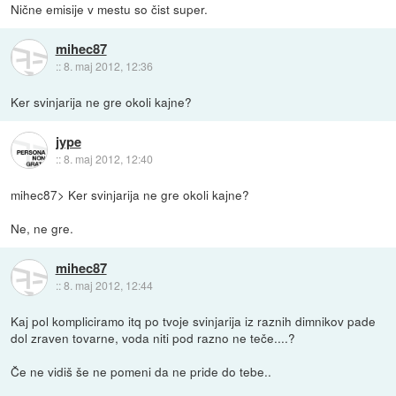
Nične emisije v mestu so čist super.
mihec87
::
8. maj 2012, 12:36
Ker svinjarija ne gre okoli kajne?
jype
::
8. maj 2012, 12:40
mihec87> Ker svinjarija ne gre okoli kajne?
Ne, ne gre.
mihec87
::
8. maj 2012, 12:44
Kaj pol kompliciramo itq po tvoje svinjarija iz raznih dimnikov pade
dol zraven tovarne, voda niti pod razno ne teče....?
Če ne vidiš še ne pomeni da ne pride do tebe..