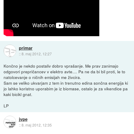
primar
::
8. maj 2012, 12:27
Končno je nekdo postaliv dobro vprašanje. Me prav zanimajo
odgovori prepričancev v elektro avte.... Pa ne da bi bil proti, le to
natolcevanje o ničnih emisijah me živcira.
Sam se veliko ukvarjam z tem in trenutno edina sončna energija ki
jo lahko koristno uporabim je iz biomase, ostalo je za vikendice pa
kaki bicikl gnat.
LP
jype
::
8. maj 2012, 12:35