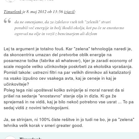
Timurlenk
je
8. maj 2012 ob 13:56
izjavil
:
da ne omenjamo, da za izdelavo vseh teh "zelenih" stvari
porabiš več energije in bolj škodiš okolju, kot pa če se enostavno
ogrevaš na olje in voziš z bencinarjem ali dizlom
Lej ta argument je totalno fouš. Kar "zelena" tehnologija naredi je,
da skoncentrira umazan del pretvorbe oblik energije na
posamezne točke (fabrike ali whatever), kjer je zaradi economy of
scale mogoče veliko učinkoviteje poskrbeti za ekološka vprašanja.
Pomisli takole: ustrezni filtri na par velikih dimnikov ali katalizatorji
na vsako izpušno cev vsakega avta, kaj je ceneje in kaj je
učinkoviteje?
Poleg tega nisi upošteval koliko svinjarije si moral narest da si
prišel na sedanje "enostavno" stanje olja in dizla. Ki ga že
sprejemaš in ne vidiš, kaj je bilo nekoč potrebno vse usrat ... To pa
sedaj vidiš z novimi tehnlogoijami.
Ja, se strinjam, ni 100% čiste rešitve in jo tudi ne bo, je pa "zelena"
tehnika velik korak v smeri greater good.