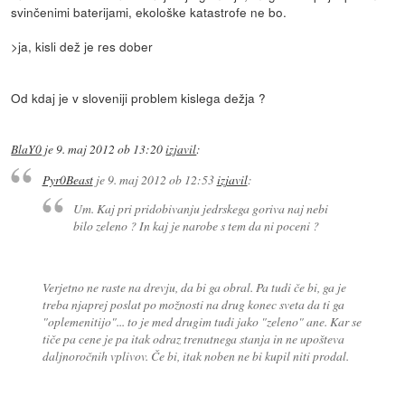
svinčenimi baterijami, ekološke katastrofe ne bo.
>ja, kisli dež je res dober
Od kdaj je v sloveniji problem kislega dežja ?
BlaY0
je
9. maj 2012 ob 13:20
izjavil
:
Pyr0Beast
je
9. maj 2012 ob 12:53
izjavil
:
Um. Kaj pri pridobivanju jedrskega goriva naj nebi
bilo zeleno ? In kaj je narobe s tem da ni poceni ?
Verjetno ne raste na drevju, da bi ga obral. Pa tudi če bi, ga je
treba njaprej poslat po možnosti na drug konec sveta da ti ga
"oplemenitijo"... to je med drugim tudi jako "zeleno" ane. Kar se
tiče pa cene je pa itak odraz trenutnega stanja in ne upošteva
daljnoročnih vplivov. Če bi, itak noben ne bi kupil niti prodal.