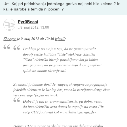
Um. Kaj pri pridobivanju jedrskega goriva naj nebi bilo zeleno ? In
kaj je narobe s tem da ni poceni ?
Pyr0Beast
::
9. maj 2012, 13:00
Zheegec
je
9. maj 2012 ob 12:36
izjavil
:
Problem je po moje v tem, da ne znamo naredit
dovolj velike količine "čiste" elektrike. Skratka
"čisto" elektriko hitreje porabljamo kot jo lahko
proizvajamo, da ne govorimo o tem da je za enkrat
sploh ne znamo shranjevati.
Zaenkrat jo imamo dosti že vnaprej shranjene za poganjanje
jedrskih elektrarn še kar lep čas, vmes ko razvijamo druge čiste
vire energije (fuzija recimo).
Đabe ti je tak environmentalism, ko pa dobro vemo
da ima električni avto danes ko zapelje na cesto 10x
večji CO2 footprint kot marsikateri gas-guzzler.
Dobro, CO2 je super za okolje, zgoraj gre debata o okolju