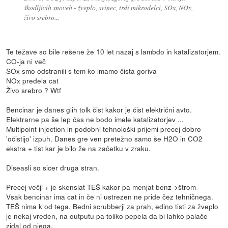
škodljivih snoveh - žveplo, svinec, trdi mikrodelci, SOx, NOx,
živo srebro...
Te težave so bile rešene že 10 let nazaj s lambdo in katalizatorjem.
CO-ja ni več
SOx smo odstranili s tem ko imamo čista goriva
NOx predela cat
Živo srebro ? Wtf
Bencinar je danes glih tolk čist kakor je čist električni avto.
Elektrarne pa še lep čas ne bodo imele katalizatorjev ...
Multipoint injection in podobni tehnološki prijemi precej dobro
'očistijo' izpuh. Danes gre ven pretežno samo še H2O in CO2
ekstra + tist kar je bilo že na začetku v zraku.
Diseasli so sicer druga stran.
Precej večji + je skenslat TEŠ kakor pa menjat benz->štrom
Vsak bencinar ima cat in če ni ustrezen ne pride čez tehničnega.
TEŠ nima k od tega. Bedni scrubberji za prah, edino tisti za žveplo
je nekaj vreden, na outputu pa toliko pepela da bi lahko palače
zidal od njega.