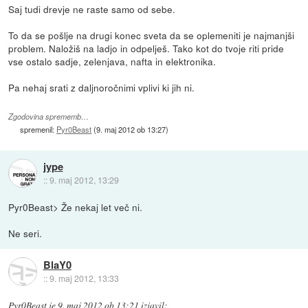
Saj tudi drevje ne raste samo od sebe.
To da se pošlje na drugi konec sveta da se oplemeniti je najmanjši
problem. Naložiš na ladjo in odpelješ. Tako kot do tvoje riti pride
vse ostalo sadje, zelenjava, nafta in elektronika.
Pa nehaj srati z daljnoročnimi vplivi ki jih ni.
Zgodovina sprememb…
spremenil:
Pyr0Beast
(
9. maj 2012 ob 13:27
)
jype
::
9. maj 2012, 13:29
Pyr0Beast> Že nekaj let več ni.
Ne seri.
BlaY0
::
9. maj 2012, 13:33
Pyr0Beast
je
9. maj 2012 ob 13:21
izjavil
: