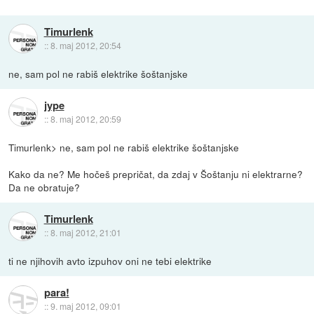
Timurlenk
::
8. maj 2012, 20:54
ne, sam pol ne rabiš elektrike šoštanjske
jype
::
8. maj 2012, 20:59
Timurlenk> ne, sam pol ne rabiš elektrike šoštanjske
Kako da ne? Me hočeš prepričat, da zdaj v Šoštanju ni elektrarne?
Da ne obratuje?
Timurlenk
::
8. maj 2012, 21:01
ti ne njihovih avto izpuhov oni ne tebi elektrike
para!
::
9. maj 2012, 09:01