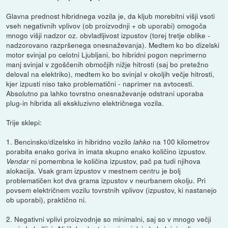
Glavna prednost hibridnega vozila je, da kljub morebitni višji vsoti
vseh negativnih vplivov (ob proizvodnji + ob uporabi) omogoča
mnogo višji nadzor oz. obvladljivost izpustov (torej tretje oblike -
nadzorovano razpršenega onesnaževanja). Medtem ko bo dizelski
motor svinjal po celotni Ljubljani, bo hibridni pogon neprimerno
manj svinjal v zgoščenih območjih nižje hitrosti (saj bo pretežno
deloval na elektriko), medtem ko bo svinjal v okoljih večje hitrosti,
kjer izpusti niso tako problematični - naprimer na avtocesti.
Absolutno pa lahko tovrstno onesnaževanje odstrani uporaba
plug-in hibrida ali ekskluzivno električnega vozila.
Trije sklepi:
1. Bencinsko/dizelsko in hibridno vozilo
na 100 kilometrov
lahko
porabita enako goriva in imata skupno enako količino izpustov.
ni pomembna le količina izpustov, pač pa tudi njihova
Vendar
alokacija. Vsak gram izpustov v mestnem centru je bolj
problematičen kot dva grama izpustov v neurbanem okolju. Pri
povsem električnem vozilu tovrstnih vplivov (izpustov, ki nastanejo
ob uporabi), praktično ni.
2. Negativni vplivi proizvodnje so minimalni, saj so v mnogo večji