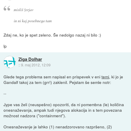
misliš žerjav
in ni kaj posebnega tam
Zdaj ne, ko je spet zeleno. Še nedolgo nazaj ni bilo :)
lp
Ziga Dolhar
::
9. maj 2012, 12:09
Glede tega problema sem napisal en prispevek v eni
temi
, ki jo je
Gandalf takoj za tem (grr!) zaklenil. Pejstam še semle notr:
--
Jype vas želi (neuspešno) opozoriti, da ni pomembna (le) količina
onesnaževanja, ampak tudi njegova alokacija in s tem povezana
možnost nadzora ("containment").
Onesnaževanje je lahko (1) nenadzorovano razpršeno, (2)