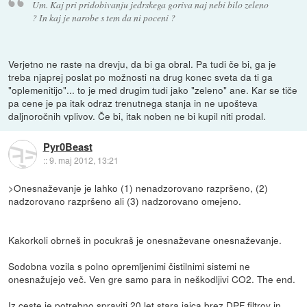
Um. Kaj pri pridobivanju jedrskega goriva naj nebi bilo zeleno
? In kaj je narobe s tem da ni poceni ?
Verjetno ne raste na drevju, da bi ga obral. Pa tudi če bi, ga je
treba njaprej poslat po možnosti na drug konec sveta da ti ga
"oplemenitijo"... to je med drugim tudi jako "zeleno" ane. Kar se tiče
pa cene je pa itak odraz trenutnega stanja in ne upošteva
daljnoročnih vplivov. Če bi, itak noben ne bi kupil niti prodal.
Pyr0Beast
::
9. maj 2012, 13:21
>Onesnaževanje je lahko (1) nenadzorovano razpršeno, (2)
nadzorovano razpršeno ali (3) nadzorovano omejeno.
Kakorkoli obrneš in pocukraš je onesnaževane onesnaževanje.
Sodobna vozila s polno opremljenimi čistilnimi sistemi ne
onesnažujejo več. Ven gre samo para in neškodljivi CO2. The end.
Iz ceste je potrebno spraviti 20 let stara jajca brez DPF filtrov in