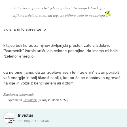
Zato, ker so pri nas to "zelene zadeve". Svinjajo kitajčki pri
njihovi izdelavi, samo mi tega ne vidimo, zato to ne obstaja
vidiš, a ni to sprevrženo
kitajce boli kurac za njihov življenjski prostor, zato z izdelavo
"šparovnih" žarnic uničujejo celotne pokrajine, da imamo mi baje
"zeleno" energijo
da ne omenjamo, da za izdelavo vseh teh "zelenih" stvari porabiš
več energije in bolj škodiš okolju, kot pa če se enostavno ogrevaš
na olje in voziš z bencinarjem ali dizlom
Zgodovina sprememb…
spremenil:
Timurlenk
(
8. maj 2012 ob 13:58
)
Invictus
::
8. maj 2012, 14:46