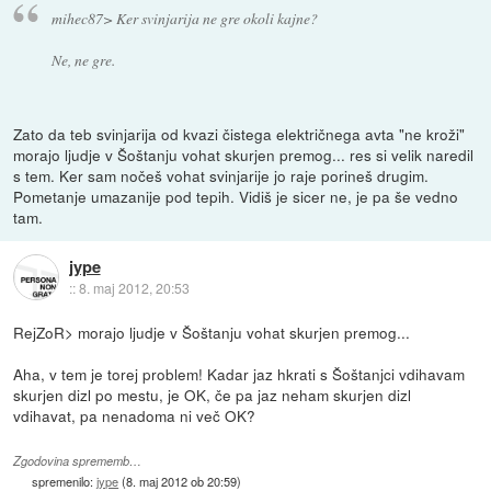
mihec87> Ker svinjarija ne gre okoli kajne?
Ne, ne gre.
Zato da teb svinjarija od kvazi čistega električnega avta "ne kroži"
morajo ljudje v Šoštanju vohat skurjen premog... res si velik naredil
s tem. Ker sam nočeš vohat svinjarije jo raje porineš drugim.
Pometanje umazanije pod tepih. Vidiš je sicer ne, je pa še vedno
tam.
jype
::
8. maj 2012, 20:53
RejZoR> morajo ljudje v Šoštanju vohat skurjen premog...
Aha, v tem je torej problem! Kadar jaz hkrati s Šoštanjci vdihavam
skurjen dizl po mestu, je OK, če pa jaz neham skurjen dizl
vdihavat, pa nenadoma ni več OK?
Zgodovina sprememb…
spremenilo:
jype
(
8. maj 2012 ob 20:59
)