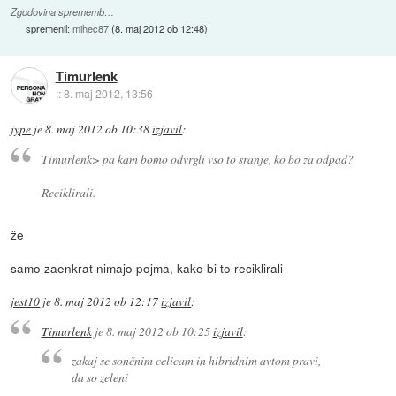
Zgodovina sprememb…
spremenil:
mihec87
(
8. maj 2012 ob 12:48
)
Timurlenk
::
8. maj 2012, 13:56
jype
je
8. maj 2012 ob 10:38
izjavil
:
Timurlenk> pa kam bomo odvrgli vso to sranje, ko bo za odpad?
Reciklirali.
že
samo zaenkrat nimajo pojma, kako bi to reciklirali
jest10
je
8. maj 2012 ob 12:17
izjavil
:
Timurlenk
je
8. maj 2012 ob 10:25
izjavil
:
zakaj se sončnim celicam in hibridnim avtom pravi,
da so zeleni