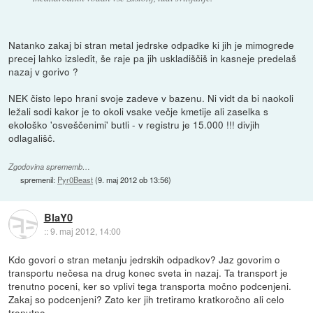
Natanko zakaj bi stran metal jedrske odpadke ki jih je mimogrede
precej lahko izsledit, še raje pa jih uskladiščiš in kasneje predelaš
nazaj v gorivo ?
NEK čisto lepo hrani svoje zadeve v bazenu. Ni vidt da bi naokoli
ležali sodi kakor je to okoli vsake večje kmetije ali zaselka s
ekološko 'osveščenimi' butli - v registru je 15.000 !!! divjih
odlagališč.
Zgodovina sprememb…
spremenil:
Pyr0Beast
(
9. maj 2012 ob 13:56
)
BlaY0
::
9. maj 2012, 14:00
Kdo govori o stran metanju jedrskih odpadkov? Jaz govorim o
transportu nečesa na drug konec sveta in nazaj. Ta transport je
trenutno poceni, ker so vplivi tega transporta močno podcenjeni.
Zakaj so podcenjeni? Zato ker jih tretiramo kratkoročno ali celo
trenutno.