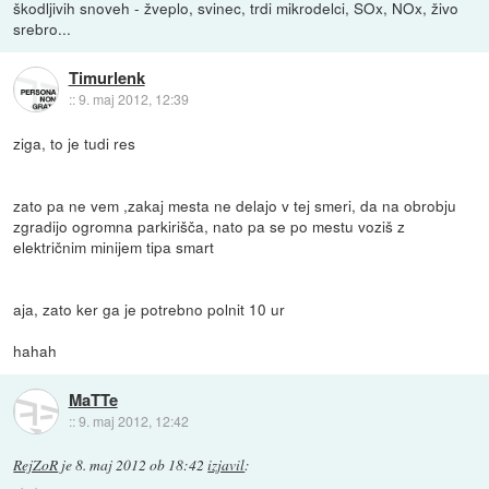
škodljivih snoveh - žveplo, svinec, trdi mikrodelci, SOx, NOx, živo
srebro...
Timurlenk
::
9. maj 2012, 12:39
ziga, to je tudi res
zato pa ne vem ,zakaj mesta ne delajo v tej smeri, da na obrobju
zgradijo ogromna parkirišča, nato pa se po mestu voziš z
električnim minijem tipa smart
aja, zato ker ga je potrebno polnit 10 ur
hahah
MaTTe
::
9. maj 2012, 12:42
RejZoR
je
8. maj 2012 ob 18:42
izjavil
: