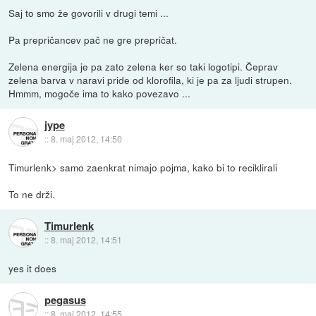
Saj to smo že govorili v drugi temi ...
Pa prepričancev pač ne gre prepričat.
Zelena energija je pa zato zelena ker so taki logotipi. Čeprav
zelena barva v naravi pride od klorofila, ki je pa za ljudi strupen.
Hmmm, mogoče ima to kako povezavo ...
jype
::
8. maj 2012, 14:50
Timurlenk> samo zaenkrat nimajo pojma, kako bi to reciklirali
To ne drži.
Timurlenk
::
8. maj 2012, 14:51
yes it does
pegasus
::
8. maj 2012, 14:55