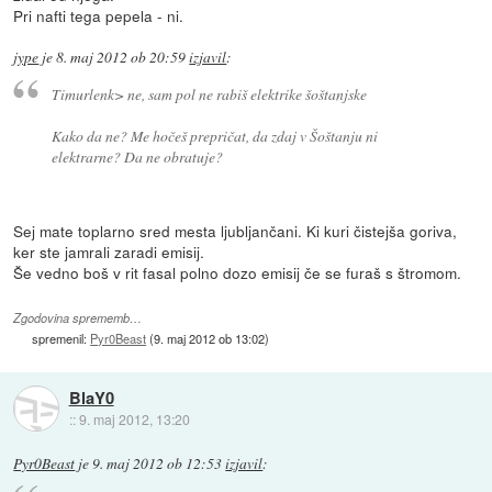
Pri nafti tega pepela - ni.
jype
je
8. maj 2012 ob 20:59
izjavil
:
Timurlenk> ne, sam pol ne rabiš elektrike šoštanjske
Kako da ne? Me hočeš prepričat, da zdaj v Šoštanju ni
elektrarne? Da ne obratuje?
Sej mate toplarno sred mesta ljubljančani. Ki kuri čistejša goriva,
ker ste jamrali zaradi emisij.
Še vedno boš v rit fasal polno dozo emisij če se furaš s štromom.
Zgodovina sprememb…
spremenil:
Pyr0Beast
(
9. maj 2012 ob 13:02
)
BlaY0
::
9. maj 2012, 13:20
Pyr0Beast
je
9. maj 2012 ob 12:53
izjavil
: