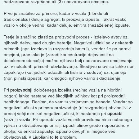
nadzorovano razpršeno ali (3) nadzorovano omejeno.
Prvo je značilno za primere, kadar v vozilu (hibridu ali
tradicionalcu) deluje agregat, ki proizvaja izpuste. Takrat vsako
vozilo v okolje vedno, kadar deluje, emitira (nezaželene) izpuste.
Tretje je značilno zlasti za proizvodni proces - izdelavo avtov oz.
njihovih delov, med drugim baterije. Negativni učinki so v nekaterih
primerih (npr. izdelava in razgradnja baterij), vendar že po naravi
omejeni, prav tako je (zaradi koncentracije dejavnosti na
določenem območju) možno njihovo bolj nadzorovano omejevanje
oz. v nekaterih primerih obvladovanje. Škodljive snovi se lahko npr.
zapakirajo (kot jedrski odpadki ali kisline v sodove) oz. ujamejo
(npr. plinski izpusti), kar omogoči njihovo varno skladiščenje.
Pri
določenega izdelka (recimo vozila na hibridni
proizvodnji
pogon) lahko nastane več škodljivih učinkov kot pri proizvodnji
nehibridnega. Recimo, da vam tu verjamem na besedo. Vendar so
negativni učinki v primeru proizvodnje (ni razgradnje) obvladljivi v
precej večji meri kot negativni učinki, ki nastanejo pri
uporabi
(vožnji) vozila. Pri uporabi vozila voznik praviloma nima nobenega
vpliva na obvladovanje emisij: izpusti plinov gredo neposredno v
okolje; ko enkrat zapustijo izpušno cev, jih ni mogoče več
obvladovati. V Ljubljani to
problem.
je