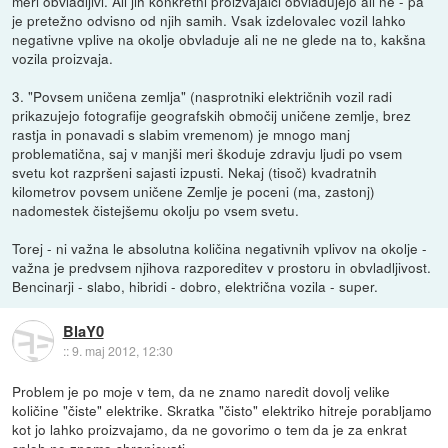
meri obvladljivi. Ali jih konkretni proizvajalci obvladujejo ali ne - pa
je pretežno odvisno od njih samih. Vsak izdelovalec vozil lahko
negativne vplive na okolje obvladuje ali ne ne glede na to, kakšna
vozila proizvaja.
3. "Povsem uničena zemlja" (nasprotniki električnih vozil radi
prikazujejo fotografije geografskih območij uničene zemlje, brez
rastja in ponavadi s slabim vremenom) je mnogo manj
problematična, saj v manjši meri škoduje zdravju ljudi po vsem
svetu kot razpršeni sajasti izpusti. Nekaj (tisoč) kvadratnih
kilometrov povsem uničene Zemlje je poceni (ma, zastonj)
nadomestek čistejšemu okolju po vsem svetu.
Torej - ni važna le absolutna količina negativnih vplivov na okolje -
važna je predvsem njihova razporeditev v prostoru in obvladljivost.
Bencinarji - slabo, hibridi - dobro, električna vozila - super.
BlaY0
::
9. maj 2012, 12:30
Problem je po moje v tem, da ne znamo naredit dovolj velike
količine "čiste" elektrike. Skratka "čisto" elektriko hitreje porabljamo
kot jo lahko proizvajamo, da ne govorimo o tem da je za enkrat
sploh ne znamo shranjevati.