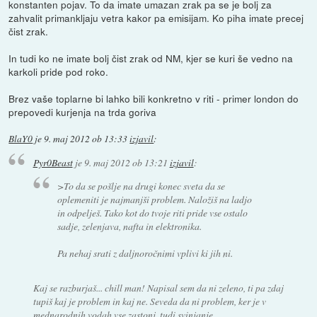
konstanten pojav. To da imate umazan zrak pa se je bolj za
zahvalit primankljaju vetra kakor pa emisijam. Ko piha imate precej
čist zrak.
In tudi ko ne imate bolj čist zrak od NM, kjer se kuri še vedno na
karkoli pride pod roko.
Brez vaše toplarne bi lahko bili konkretno v riti - primer london do
prepovedi kurjenja na trda goriva
BlaY0
je
9. maj 2012 ob 13:33
izjavil
:
Pyr0Beast
je
9. maj 2012 ob 13:21
izjavil
:
>To da se pošlje na drugi konec sveta da se
oplemeniti je najmanjši problem. Naložiš na ladjo
in odpelješ. Tako kot do tvoje riti pride vse ostalo
sadje, zelenjava, nafta in elektronika.
Pa nehaj srati z daljnoročnimi vplivi ki jih ni.
Kaj se razburjaš... chill man! Napisal sem da ni zeleno, ti pa zdaj
tupiš kaj je problem in kaj ne. Seveda da ni problem, ker je v
mednarodnih vodah vse zastonj, tudi svinjanje.