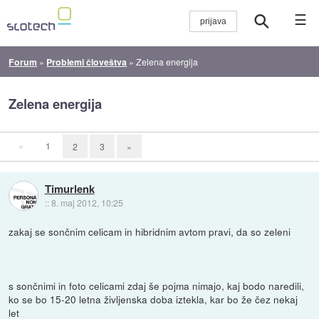
☰
Forum
»
Problemi človeštva
»
Zelena energija
Zelena energija
«
1
2
3
»
Timurlenk
::
8. maj 2012, 10:25
zakaj se sončnim celicam in hibridnim avtom pravi, da so zeleni
s sončnimi in foto celicami zdaj še pojma nimajo, kaj bodo naredili,
ko se bo 15-20 letna življenska doba iztekla, kar bo že čez nekaj
let