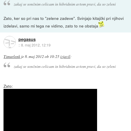
zakaj se sončnim celicam in hibridnim avtom pravi, da so zeleni
Zato, ker so pri nas to "zelene zadeve". Svinjajo kitajčki pri njihovi
izdelavi, samo mi tega ne vidimo, zato to ne obstaja
pegasus
::
8. maj 2012, 12:19
Timurlenk
je
8. maj 2012 ob 10:25
izjavil
:
zakaj se sončnim celicam in hibridnim avtom pravi, da so zeleni
Zato: