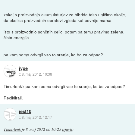
zakaj s proizvodnjo akumulaturjev za hibride tako uničimo okolje,
da okolica proizvodnih obratovi zgleda kot površje marsa
isto s proizvodnjo sončnih celic, potem pa temu pravimo zelena,
čista energija
pa kam bomo odvrgli vso to sranje, ko bo za odpad?
jype
::
8. maj 2012, 10:38
Timurlenk> pa kam bomo odvrgli vso to sranje, ko bo za odpad?
Reciklirali.
jest10
::
8. maj 2012, 12:17
Timurlenk
je
8. maj 2012 ob 10:25
izjavil
: