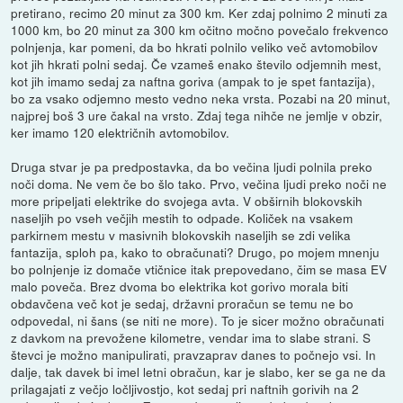
pretirano, recimo 20 minut za 300 km. Ker zdaj polnimo 2 minuti za
1000 km, bo 20 minut za 300 km očitno močno povečalo frekvenco
polnjenja, kar pomeni, da bo hkrati polnilo veliko več avtomobilov
kot jih hkrati polni sedaj. Če vzameš enako število odjemnih mest,
kot jih imamo sedaj za naftna goriva (ampak to je spet fantazija),
bo za vsako odjemno mesto vedno neka vrsta. Pozabi na 20 minut,
najprej boš 3 ure čakal na vrsto. Zdaj tega nihče ne jemlje v obzir,
ker imamo 120 električnih avtomobilov.
Druga stvar je pa predpostavka, da bo večina ljudi polnila preko
noči doma. Ne vem če bo šlo tako. Prvo, večina ljudi preko noči ne
more pripeljati elektrike do svojega avta. V obširnih blokovskih
naseljih po vseh večjih mestih to odpade. Količek na vsakem
parkirnem mestu v masivnih blokovskih naseljih se zdi velika
fantazija, sploh pa, kako to obračunati? Drugo, po mojem mnenju
bo polnjenje iz domače vtičnice itak prepovedano, čim se masa EV
malo poveča. Brez dvoma bo elektrika kot gorivo morala biti
obdavčena več kot je sedaj, državni proračun se temu ne bo
odpovedal, ni šans (se niti ne more). To je sicer možno obračunati
z davkom na prevožene kilometre, vendar ima to slabe strani. S
števci je možno manipulirati, pravzaprav danes to počnejo vsi. In
dalje, tak davek bi imel letni obračun, kar je slabo, ker se ga ne da
prilagajati z večjo ločljivostjo, kot sedaj pri naftnih gorivih na 2