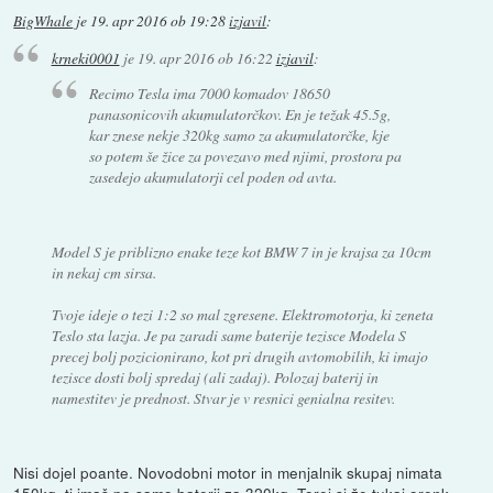
BigWhale
je
19. apr 2016 ob 19:28
izjavil
:
krneki0001
je
19. apr 2016 ob 16:22
izjavil
:
Recimo Tesla ima 7000 komadov 18650
panasonicovih akumulatorčkov. En je težak 45.5g,
kar znese nekje 320kg samo za akumulatorčke, kje
so potem še žice za povezavo med njimi, prostora pa
zasedejo akumulatorji cel poden od avta.
Model S je priblizno enake teze kot BMW 7 in je krajsa za 10cm
in nekaj cm sirsa.
Tvoje ideje o tezi 1:2 so mal zgresene. Elektromotorja, ki zeneta
Teslo sta lazja. Je pa zaradi same baterije tezisce Modela S
precej bolj pozicionirano, kot pri drugih avtomobilih, ki imajo
tezisce dosti bolj spredaj (ali zadaj). Polozaj baterij in
namestitev je prednost. Stvar je v resnici genialna resitev.
Nisi dojel poante. Novodobni motor in menjalnik skupaj nimata