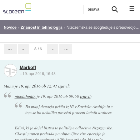
☰
Novice
»
Znanost in tehnologija
»
Nizozemska se spogleduje s prepovedjo prodaje bencinskih in dizelskih avtomobilov
3
/ 6
««
«
»
»»
Markoff
::
19. apr 2016, 16:48
Manu
je
19. apr 2016 ob 12:41
izjavil
:
nikolahodin
je
19. apr 2016 ob 09:50
izjavil
:
Bo manj denarja prišlo iz Nl v Savdsko Arabijo in s
tem se bo nekoliko povečal procent lačnih arabcev.
Edini, ki je dojel bistva te politične odločitve Nizozemske.
Glavni namen prehoda na obnovljive vire energije je
zmanjšanje financiranja bližnjega vzhoda, ki je zelo