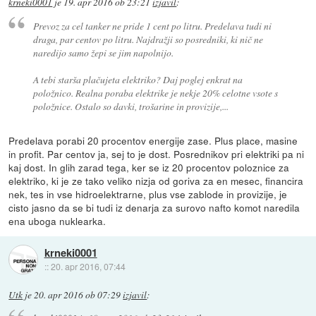
krneki0001
je
19. apr 2016 ob 23:21
izjavil
:
Prevoz za cel tanker ne pride 1 cent po litru. Predelava tudi ni
draga, par centov po litru. Najdražji so posredniki, ki nič ne
naredijo samo žepi se jim napolnijo.
A tebi starša plačujeta elektriko? Daj poglej enkrat na
položnico. Realna poraba elektrike je nekje 20% celotne vsote s
položnice. Ostalo so davki, trošarine in provizije,...
Predelava porabi 20 procentov energije zase. Plus place, masine
in profit. Par centov ja, sej to je dost. Posrednikov pri elektriki pa ni
kaj dost. In glih zarad tega, ker se iz 20 procentov poloznice za
elektriko, ki je ze tako veliko nizja od goriva za en mesec, financira
nek, tes in vse hidroelektrarne, plus vse zablode in provizije, je
cisto jasno da se bi tudi iz denarja za surovo nafto komot naredila
ena uboga nuklearka.
krneki0001
::
20. apr 2016, 07:44
Utk
je
20. apr 2016 ob 07:29
izjavil
: