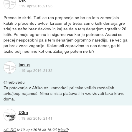
::
19. apr 2016, 21:25
Prevec te skrbi. Tudi ce res prepovejo se bo na leto zamenjalo
kakih 5 procentov avtov. Izracunat je treba samo kolk denarja gre
zdaj za nafto brez davkov in kaj se da s tem denarjem zgradit v 20
letih. Po moje ogromno in sigurno vse kar je potrebno. Arabci so
precej nesposobni pa s tem denarjem ogromno naredijo, se vec ga
pa brez veze zagonijo. Kakorkoli zapravimo ta nas denar, ga bi
tezko bolj neumno kot oni. Zakaj ga potem ne bi?
jan_g
::
19. apr 2016, 21:32
@nebivedu
Za potovanja v Afriko oz. kamorkoli pri tako velikih razdaljah
avto/jeep najameš. Nima smisla plačevati in vzdrževati take krave
doma.
D3m
::
19. apr 2016, 21:41
AC_DC
je
19. apr 2016 ob 16:25
izjavil
: