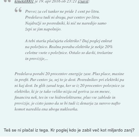
krneki0001
je
19. apr 2016 ob 23:21
izjavil
:
Prevoz za cel tanker ne pride 1 cent po litru.
Predelava tudi ni draga, par centov po litru.
Najdražji so posredniki, ki nič ne naredijo samo
žepi se jim napolnijo.
A tebi starša plačujeta elektriko? Daj poglej enkrat
na položnico. Realna poraba elektrike je nekje 20%
celotne vsote s položnice. Ostalo so davki, trošarine
in provizije,...
Predelava porabi 20 procentov energije zase. Plus place, masine
in profit. Par centov ja, sej to je dost. Posrednikov pri elektriki pa
ni kaj dost. In glih zarad tega, ker se iz 20 procentov poloznice za
elektriko, ki je ze tako veliko nizja od goriva za en mesec,
financira nek, tes in vse hidroelektrarne, plus vse zablode in
provizije, je cisto jasno da se bi tudi iz denarja za surovo nafto
komot naredila ena uboga nuklearka.
Teš se ni plačal iz tega. Kr poglej kdo je zabil več kot miljardo zanj?