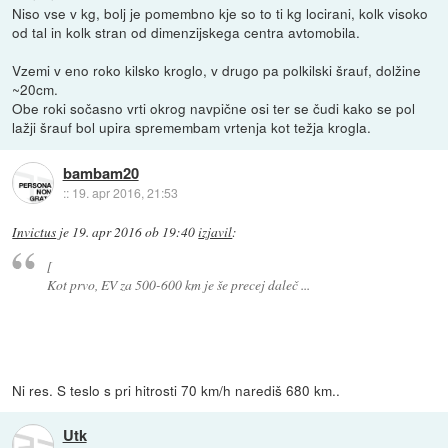
Niso vse v kg, bolj je pomembno kje so to ti kg locirani, kolk visoko
od tal in kolk stran od dimenzijskega centra avtomobila.
Vzemi v eno roko kilsko kroglo, v drugo pa polkilski šrauf, dolžine
~20cm.
Obe roki sočasno vrti okrog navpične osi ter se čudi kako se pol
lažji šrauf bol upira spremembam vrtenja kot težja krogla.
bambam20
::
19. apr 2016, 21:53
Invictus
je
19. apr 2016 ob 19:40
izjavil
:
[
Kot prvo, EV za 500-600 km je še precej daleč ...
Ni res. S teslo s pri hitrosti 70 km/h narediš 680 km..
Utk