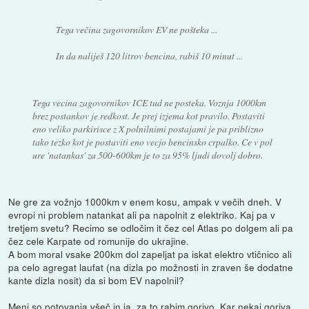
Tega večina zagovornikov EV ne pošteka ...
In da naliješ 120 litrov bencina, rabiš 10 minut ...
Tega vecina zagovornikov ICE tud ne posteka. Voznja 1000km
brez postankov je redkost. Je prej izjema kot pravilo. Postaviti
eno veliko parkirisce z X polnilnimi postajami je pa priblizno
tako tezko kot je postaviti eno vecjo bencinsko crpalko. Ce v pol
ure 'natankas' za 500-600km je to za 95% ljudi dovolj dobro.
Ne gre za vožnjo 1000km v enem kosu, ampak v večih dneh. V
evropi ni problem natankat ali pa napolnit z elektriko. Kaj pa v
tretjem svetu? Recimo se odločim it čez cel Atlas po dolgem ali pa
čez cele Karpate od romunije do ukrajine.
A bom moral vsake 200km dol zapeljat pa iskat elektro vtičnico ali
pa celo agregat laufat (na dizla po možnosti in zraven še dodatne
kante dizla nosit) da si bom EV napolnil?
Meni so potovanja všeč in ja, za to rabim gorivo. Kar nekaj goriva,