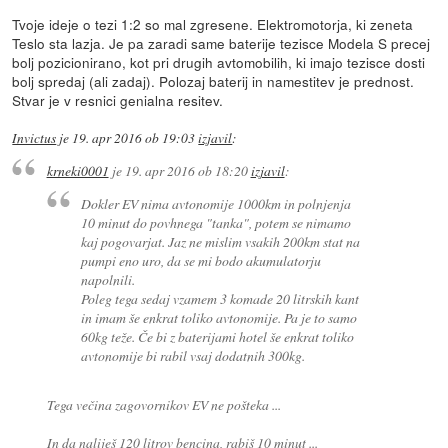
Tvoje ideje o tezi 1:2 so mal zgresene. Elektromotorja, ki zeneta
Teslo sta lazja. Je pa zaradi same baterije tezisce Modela S precej
bolj pozicionirano, kot pri drugih avtomobilih, ki imajo tezisce dosti
bolj spredaj (ali zadaj). Polozaj baterij in namestitev je prednost.
Stvar je v resnici genialna resitev.
Invictus
je
19. apr 2016 ob 19:03
izjavil
:
krneki0001
je
19. apr 2016 ob 18:20
izjavil
:
Dokler EV nima avtonomije 1000km in polnjenja
10 minut do povhnega "tanka", potem se nimamo
kaj pogovarjat. Jaz ne mislim vsakih 200km stat na
pumpi eno uro, da se mi bodo akumulatorju
napolnili.
Poleg tega sedaj vzamem 3 komade 20 litrskih kant
in imam še enkrat toliko avtonomije. Pa je to samo
60kg teže. Če bi z baterijami hotel še enkrat toliko
avtonomije bi rabil vsaj dodatnih 300kg.
Tega večina zagovornikov EV ne pošteka ...
In da naliješ 120 litrov bencina, rabiš 10 minut ...