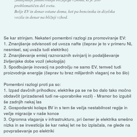
problematičen del sveta.
Bolje EV in denar ostane doma, kot pa bencinska in dizelska
vozila in denar na bližnji vzhod.
Se kar strinjam. Nekateri pomembni razlogi za promoviranje EV:
1. Zmanjšanje odvisnosti od uvoza nafte (čeprav je to v primeru NL
nesmisel, saj uvaža tudi elektriko)
2. Zmanjševanje emisij raznoraznih svinjarij in podaljševanje
življenjske dobe vozil (ekologija)
3. Spodbujanje inovacij na področju ne samo EV, temveč tudi
proizvodnje energije (čeprav tu brez milijardnih vlaganj ne bo šlo)
Pomembni razlogi proti pa so:
1. Izpad davčnih prihodkov, elektrike pa se ne bo dalo tako močno
obdavčit (prizadaneš tudi ne-uporabnike vozil) - Mramor bo izgubil
še zadnjih nekaj las
2. Gospodarski kolaps BV in s tem še večja nestabilnost regije in
večje migracije v naše konce
3. Ogromna vlaganja v infrastrukturo, pri čemer je elektrika smešno
nizka in se investicija še kar nekaj let ne bo izplačala, ne glede na
povpraševanje po elektriki