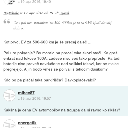
::
19. apr 2016, 19:40
BigWhale
je
19. apr 2016 ob 19:28
izjavil
:
Ce v pol ure 'natankas' za 500-600km je to za 95% ljudi dovolj
dobro.
Kot prvo, EV za 500-600 km je še precej daleč ...
Pol ure polnenja? Bo moralo pa precej toka skozi steči. Ko greš
enkrat nad tokove 100A, zadeve niso več tako preproste. Pa tudi
baterije niso preveč navdušene nad velikimi tokovi, ker se malce
pregrejejo. A jih bodo vmes še polivali s tekočim dušikom?
Kdo bo pa plačal taka parkirišča? Davkoplačevalci?
mihec87
::
19. apr 2016, 19:57
Kakšna je cena EV avtomobilov na trgu(pa da ni ravno ko rikša)?
energetik