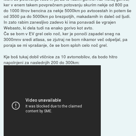
ker v enem takem povprečnem potovanju skurim nekje od 800 pa
do 1000 litrov bencina za nekje 5000km po avtocestah in potem še
od 3500 pa do 5000km po brezpotjih, makadamih in daleč od ljudi.
In zato rabim zanesljivo zadevo ki ima ponavadi še vgrajen
Webasto, ki dela tudi na enako gorivo kot avto.
Če se bom v EV grel celo noč, ker je ponoči zapadel sneg na
3000mnv sredi atlasa, se zjutraj ne bom nikamor več odpeljal, pa
poraja se mi vprašanje, če se bom sploh celo noč grel.
Kje boš tukaj dobil vtičnice za 10 avtomobilov, da bodo hitro
napolnjeni za naslednjih 200 do 300km: