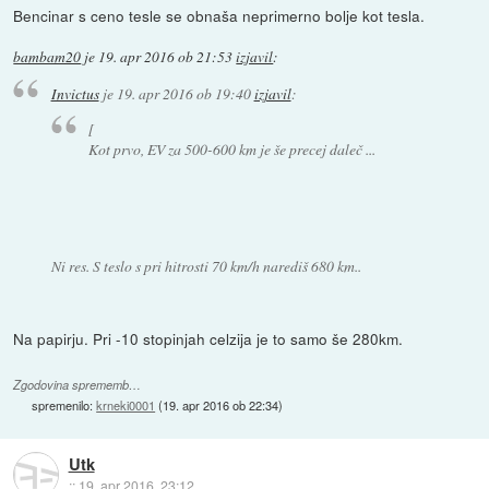
Bencinar s ceno tesle se obnaša neprimerno bolje kot tesla.
bambam20
je
19. apr 2016 ob 21:53
izjavil
:
Invictus
je
19. apr 2016 ob 19:40
izjavil
:
[
Kot prvo, EV za 500-600 km je še precej daleč ...
Ni res. S teslo s pri hitrosti 70 km/h narediš 680 km..
Na papirju. Pri -10 stopinjah celzija je to samo še 280km.
Zgodovina sprememb…
spremenilo:
krneki0001
(
19. apr 2016 ob 22:34
)
Utk
::
19. apr 2016, 23:12