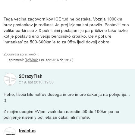
Tega vecina zagovornikov ICE tud ne posteka. Voznja 1000km
brez postankov je redkost. Je prej izjema kot pravilo. Postaviti eno
veliko parkirisce z X polnilnimi postajami je pa priblizno tako tezko
kot je postaviti eno vecjo bencinsko crpalko. Ce v pol ure
'natankas' za 500-600km je to za 95% ljudi dovolj dobro.
Zgodovina sprememb…
spremenil:
BigWhale
(
19. apr 2016 ob 19:33
)
2CrazyFish
::
19. apr 2016, 19:36
Hehe, tisoči kilometrov dosega in ure in ure čakanja na polnjenje...
:)
Z mojim ubogim EVjem vsak dan naredim 50 do 100km pa na
polnjenje nisem v pol leta še čakal niti minute.
Invictus