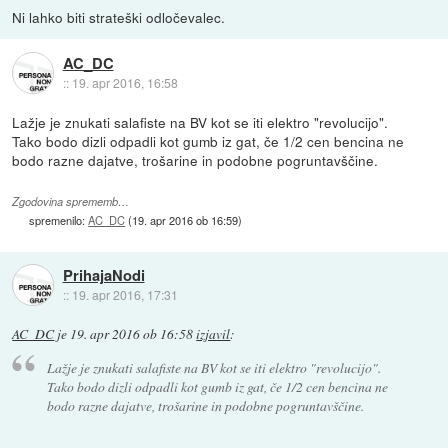
Ni lahko biti strateški odločevalec.
AC_DC
::
19. apr 2016, 16:58
Lažje je znukati salafiste na BV kot se iti elektro "revolucijo".
Tako bodo dizli odpadli kot gumb iz gat, če 1/2 cen bencina ne
bodo razne dajatve, trošarine in podobne pogruntavščine.
Zgodovina sprememb…
spremenilo:
AC_DC
(
19. apr 2016 ob 16:59
)
PrihajaNodi
::
19. apr 2016, 17:31
AC_DC
je
19. apr 2016 ob 16:58
izjavil
:
Lažje je znukati salafiste na BV kot se iti elektro "revolucijo".
Tako bodo dizli odpadli kot gumb iz gat, če 1/2 cen bencina ne
bodo razne dajatve, trošarine in podobne pogruntavščine.