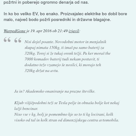
požrtni in poberejo ogromno denarja od nas.
In ko bo veliko EV, bo enako. Proizvajalec elektrike bo dobil bore
malo, največ bodo požrli posredniki in državne blagajne.
WarpedGone
je
19. apr 2016 ob 21:49
izjavil
:
Nisi dojel poante. Novodobni motor in menjalnik
skupaj nimata 150kg, ti imaš pa samo baterij za
320kg. Torej si že tukaj orenk težji. Pa ker moraš the
7000 komadov baterij tudi nekam postavit, ti
dodatno težo vzamejo še nosilci, ki morajo teh
320kg držat na avtu.
Ja in? Akademsko onaniranje na prazne številke.
Kljub višji/podobni teži se Tesla pelje in obnaša bolje kot nekaj
lažji bencinar.
Niso vse v kg, bolj je pomembno kje so to ti kg locirani, kolk
visoko od tal in kolk stran od dimenzijskega centra avtomobila.