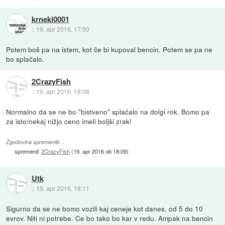
krneki0001
::
19. apr 2016, 17:50
Potem boš pa na istem, kot če bi kupoval bencin. Potem se pa ne
bo splačalo.
2CrazyFish
::
19. apr 2016, 18:08
Normalno da se ne bo "bistveno" splačalo na dolgi rok. Bomo pa
za isto/nekaj nižjo ceno imeli boljši zrak!
Zgodovina sprememb…
spremenil:
2CrazyFish
(
19. apr 2016 ob 18:09
)
Utk
::
19. apr 2016, 18:11
Sigurno da se ne bomo vozili kaj ceneje kot danes, od 5 do 10
evrov. Niti ni potrebe. Ce bo tako bo kar v redu. Ampak na bencin