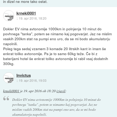
in dizel ne more tako ostat.
krneki0001
::
19. apr 2016, 18:20
Dokler EV nima avtonomije 1000km in polnjenja 10 minut do
povhnega "tanka", potem se nimamo kaj pogovarjat. Jaz ne mislim
vsakih 200km stat na pumpi eno uro, da se mi bodo akumulatorju
napolnili.
Poleg tega sedaj vzamem 3 komade 20 litrskih kant in imam še
enkrat toliko avtonomije. Pa je to samo 60kg teže. Če bi z
baterijami hotel še enkrat toliko avtonomije bi rabil vsaj dodatnih
300kg.
Invictus
::
19. apr 2016, 19:03
krneki0001
je
19. apr 2016 ob 18:20
izjavil
:
Dokler EV nima avtonomije 1000km in polnjenja 10 minut do
povhnega "tanka", potem se nimamo kaj pogovarjat. Jaz ne
mislim vsakih 200km stat na pumpi eno uro, da se mi bodo
akumulatorju napolnili.