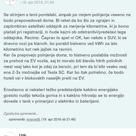
::
19. apr 2016, 21:44
Se strinjam s temi pomisleki, ampak po mojem polnjenja vseeno ne
bodo prepovedovali doma. Bi rekel da bo šlo za vgrajen in
zaplombiran satelitski oddajnik za merjenje kilometrine, ki jo bomo
plačali pri registraciji, in hude kazni ob odstranitvi/predelavi tega
oddajnika. Recimo. Čeprav to spet ni OK, ker nekdo s SUV, ki se
dnevno vozi pa klancih, bo porabil bistveno več kWh za isto
kilometrino kot nek jajček na ravnini.
Ker če prepovejo polnjenje doma, to bistveno poslabša možnosti
za prehod na EV vozila, saj bi moralo biti število hitrih polnilnih
mest vsaj tako kot je zdaj za bencin, pri tem da bi bilo vsako vsaj
ene 2-3x močnejše od Tesla SC. Kar bo itak potrebno, če bodo
hoteli vsi v blokovskih naseljih preiti na EV.
Enostavno si nekateri težko predstavljate kakšno energijsko
gostoto nudijo tekoča goriva in s kakšno hitrostjo se to energijo
dovede v tank v primerjavi z elektriko in baterijami.
Zgodovina sprememb…
spremenilo:
energetik
(
19. apr 2016 ob 21:46
)
Utk