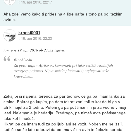
::
19. apr 2016, 22:17
Aha zdej vemo kako ti prides na 4 litre nafte s tono pa pol tezkim
avtom.
krneki0001
::
19. apr 2016, 22:23
jan_g
je
19. apr 2016 ob 21:32
izjavil
:
@nebivedu
Za potovanja v Afriko oz. kamorkoli pri tako velikih razdaljah
avto/jeep najameš. Nima smisla plačevati in vzdrževati take
krave doma.
Zakaj bi si najemal terenca za par tednov, če ga pa imam lahko za
stalno. Enkrat ga kupim, pa dam takrat zanj toliko kot da bi ga v
afriki najel za 2 tedna. Potem ga pa poštimam in je za vedno v moji
lasti. Najemanje je bedarija. Predrago, pa nimaš avta poštimanega
tako kot ti hočeš.
Hkrati pa ga imam tudi za po ljubljani se vozit. Noben me ne izsili,
tudi če se že kdo pripravi da bo, mu višina avta in železje spredaj