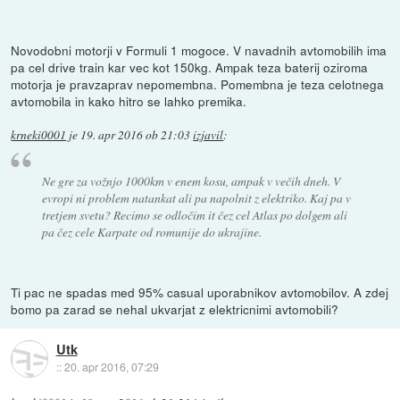
Novodobni motorji v Formuli 1 mogoce. V navadnih avtomobilih ima
pa cel drive train kar vec kot 150kg. Ampak teza baterij oziroma
motorja je pravzaprav nepomembna. Pomembna je teza celotnega
avtomobila in kako hitro se lahko premika.
krneki0001
je
19. apr 2016 ob 21:03
izjavil
:
Ne gre za vožnjo 1000km v enem kosu, ampak v večih dneh. V
evropi ni problem natankat ali pa napolnit z elektriko. Kaj pa v
tretjem svetu? Recimo se odločim it čez cel Atlas po dolgem ali
pa čez cele Karpate od romunije do ukrajine.
Ti pac ne spadas med 95% casual uporabnikov avtomobilov. A zdej
bomo pa zarad se nehal ukvarjat z elektricnimi avtomobili?
Utk
::
20. apr 2016, 07:29