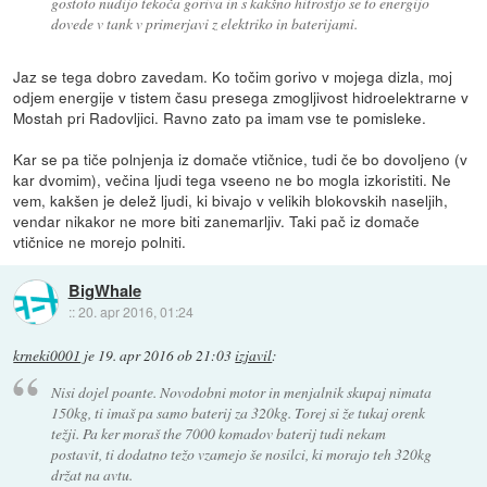
gostoto nudijo tekoča goriva in s kakšno hitrostjo se to energijo
dovede v tank v primerjavi z elektriko in baterijami.
Jaz se tega dobro zavedam. Ko točim gorivo v mojega dizla, moj
odjem energije v tistem času presega zmogljivost hidroelektrarne v
Mostah pri Radovljici. Ravno zato pa imam vse te pomisleke.
Kar se pa tiče polnjenja iz domače vtičnice, tudi če bo dovoljeno (v
kar dvomim), večina ljudi tega vseeno ne bo mogla izkoristiti. Ne
vem, kakšen je delež ljudi, ki bivajo v velikih blokovskih naseljih,
vendar nikakor ne more biti zanemarljiv. Taki pač iz domače
vtičnice ne morejo polniti.
BigWhale
::
20. apr 2016, 01:24
krneki0001
je
19. apr 2016 ob 21:03
izjavil
:
Nisi dojel poante. Novodobni motor in menjalnik skupaj nimata
150kg, ti imaš pa samo baterij za 320kg. Torej si že tukaj orenk
težji. Pa ker moraš the 7000 komadov baterij tudi nekam
postavit, ti dodatno težo vzamejo še nosilci, ki morajo teh 320kg
držat na avtu.