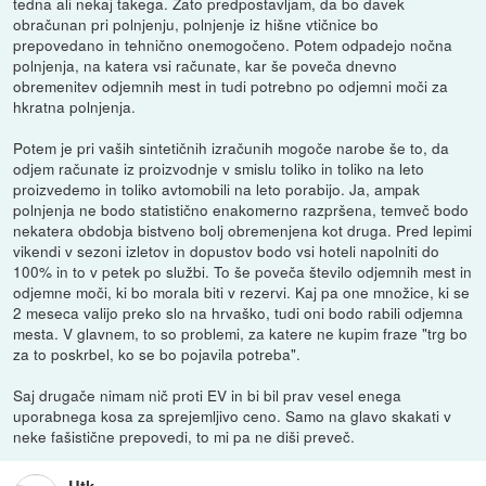
tedna ali nekaj takega. Zato predpostavljam, da bo davek
obračunan pri polnjenju, polnjenje iz hišne vtičnice bo
prepovedano in tehnično onemogočeno. Potem odpadejo nočna
polnjenja, na katera vsi računate, kar še poveča dnevno
obremenitev odjemnih mest in tudi potrebno po odjemni moči za
hkratna polnjenja.
Potem je pri vaših sintetičnih izračunih mogoče narobe še to, da
odjem računate iz proizvodnje v smislu toliko in toliko na leto
proizvedemo in toliko avtomobili na leto porabijo. Ja, ampak
polnjenja ne bodo statistično enakomerno razpršena, temveč bodo
nekatera obdobja bistveno bolj obremenjena kot druga. Pred lepimi
vikendi v sezoni izletov in dopustov bodo vsi hoteli napolniti do
100% in to v petek po službi. To še poveča število odjemnih mest in
odjemne moči, ki bo morala biti v rezervi. Kaj pa one množice, ki se
2 meseca valijo preko slo na hrvaško, tudi oni bodo rabili odjemna
mesta. V glavnem, to so problemi, za katere ne kupim fraze "trg bo
za to poskrbel, ko se bo pojavila potreba".
Saj drugače nimam nič proti EV in bi bil prav vesel enega
uporabnega kosa za sprejemljivo ceno. Samo na glavo skakati v
neke fašistične prepovedi, to mi pa ne diši preveč.
Utk