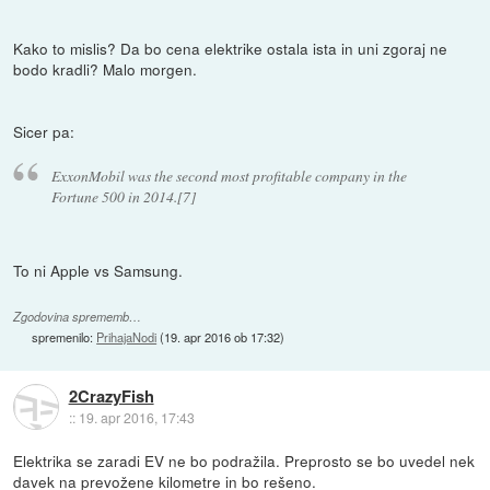
Kako to mislis? Da bo cena elektrike ostala ista in uni zgoraj ne
bodo kradli? Malo morgen.
Sicer pa:
ExxonMobil was the second most profitable company in the
Fortune 500 in 2014.[7]
To ni Apple vs Samsung.
Zgodovina sprememb…
spremenilo:
PrihajaNodi
(
19. apr 2016 ob 17:32
)
2CrazyFish
::
19. apr 2016, 17:43
Elektrika se zaradi EV ne bo podražila. Preprosto se bo uvedel nek
davek na prevožene kilometre in bo rešeno.