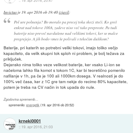
::
19. apr 2016, 20:47
Invictus
je
19. apr 2016 ob 19:40
izjavil
:
Pol ure polnenja? Bo moralo pa precej toka skozi steči. Ko greš
enkrat nad tokove 100A, zadeve niso več tako preproste. Pa tudi
baterije niso preveč navdušene nad velikimi tokovi, ker se malce
pregrejejo. A jih bodo vmes še polivali s tekočim dušikom?
Baterije, pri katerih so potrebni veliki tokovi, imajo toliko večjo
kapaciteto, da velik skupni tok sploh ni problem, je bolj težava za
priključek.
Dejansko nima toliko veze velikost baterije, ker vsako Li-ion se
načeloma lahko fila komot s tokom 1C, kar bi teoretično pomenilo
nafilanje v 1h, pa če je 100 ali 1000km dosega. V realnosti je do
100% več časa, ker z 1C gre tam nekje do recimo 80% kapacitete,
potem je treba na CV način in tok upada do nule.
Zgodovina sprememb…
spremenilo:
energetik
(
19. apr 2016 ob 20:52
)
krneki0001
::
19. apr 2016, 21:03