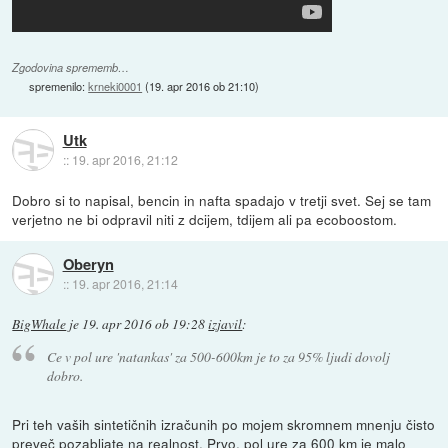
Zgodovina sprememb…
spremenilo:
krneki0001
(
19. apr 2016 ob 21:10
)
Utk
::
19. apr 2016, 21:12
Dobro si to napisal, bencin in nafta spadajo v tretji svet. Sej se tam
verjetno ne bi odpravil niti z dcijem, tdijem ali pa ecoboostom.
Oberyn
::
19. apr 2016, 21:14
BigWhale
je
19. apr 2016 ob 19:28
izjavil
:
Ce v pol ure 'natankas' za 500-600km je to za 95% ljudi dovolj
dobro.
Pri teh vaših sintetičnih izračunih po mojem skromnem mnenju čisto
preveč pozabljate na realnost. Prvo, pol ure za 600 km je malo