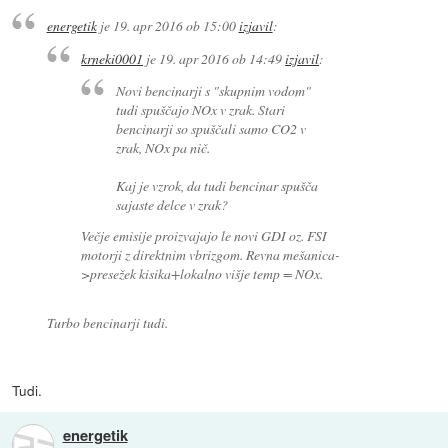
energetik
je
19. apr 2016 ob 15:00
izjavil
:
krneki0001
je
19. apr 2016 ob 14:49
izjavil
:
Novi bencinarji s "skupnim vodom"
tudi spuščajo NOx v zrak. Stari
bencinarji so spuščali samo CO2 v
zrak, NOx pa nič.
Kaj je vzrok, da tudi bencinar spušča
sajaste delce v zrak?
Večje emisije proizvajajo le novi GDI oz. FSI
motorji z direktnim vbrizgom. Revna mešanica-
>presežek kisika+lokalno višje temp = NOx.
Turbo bencinarji tudi.
Tudi.
energetik