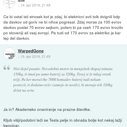
::
19. apr 2016, 21:48
Ce bi ostal isti strosek kot je zdaj, bi elektricni avti tolk dvignili bdp
da davkov od goriv ne bi nihce pogresal. Zdaj moras za 100 evrov
davkov poslat 70 evrov sejkom, potem bi pa vseh 170 evrov krozilo
po sloveniji ali vsaj evropi. Pa tudi od 170 evrov za elektriko je kar
lep del davkov.
WarpedGone
::
19. apr 2016, 21:49
Nisi dojel poante. Novodobni motor in menjalnik skupaj nimata
150kg, ti imaš pa samo baterij za 320kg. Torej si že tukaj orenk
težji. Pa ker moraš the 7000 komadov baterij tudi nekam
postavit, ti dodatno težo vzamejo še nosilci, ki morajo teh 320kg
držat na avtu.
Ja in? Akademsko onaniranje na prazne številke.
Kljub višji/podobni teži se Tesla pelje in obnaša bolje kot nekaj lažji
bencinar.