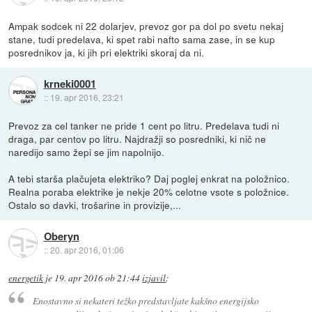
Ampak sodcek ni 22 dolarjev, prevoz gor pa dol po svetu nekaj
stane, tudi predelava, ki spet rabi nafto sama zase, in se kup
posrednikov ja, ki jih pri elektriki skoraj da ni.
krneki0001
::
19. apr 2016, 23:21
Prevoz za cel tanker ne pride 1 cent po litru. Predelava tudi ni
draga, par centov po litru. Najdražji so posredniki, ki nič ne
naredijo samo žepi se jim napolnijo.
A tebi starša plačujeta elektriko? Daj poglej enkrat na položnico.
Realna poraba elektrike je nekje 20% celotne vsote s položnice.
Ostalo so davki, trošarine in provizije,...
Oberyn
::
20. apr 2016, 01:06
energetik
je
19. apr 2016 ob 21:44
izjavil
:
Enostavno si nekateri težko predstavljate kakšno energijsko