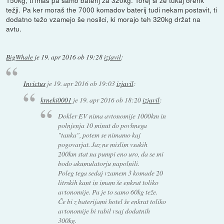
150kg, ti imaš pa samo baterij za 320kg. Torej si že tukaj orenk
težji. Pa ker moraš the 7000 komadov baterij tudi nekam postavit, ti
dodatno težo vzamejo še nosilci, ki morajo teh 320kg držat na
avtu.
BigWhale
je
19. apr 2016 ob 19:28
izjavil
:
Invictus
je
19. apr 2016 ob 19:03
izjavil
:
krneki0001
je
19. apr 2016 ob 18:20
izjavil
:
Dokler EV nima avtonomije 1000km in
polnjenja 10 minut do povhnega
"tanka", potem se nimamo kaj
pogovarjat. Jaz ne mislim vsakih
200km stat na pumpi eno uro, da se mi
bodo akumulatorju napolnili.
Poleg tega sedaj vzamem 3 komade 20
litrskih kant in imam še enkrat toliko
avtonomije. Pa je to samo 60kg teže.
Če bi z baterijami hotel še enkrat toliko
avtonomije bi rabil vsaj dodatnih
300kg.