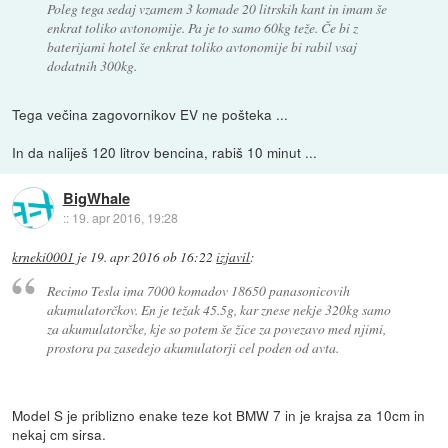
Poleg tega sedaj vzamem 3 komade 20 litrskih kant in imam še
enkrat toliko avtonomije. Pa je to samo 60kg teže. Če bi z
baterijami hotel še enkrat toliko avtonomije bi rabil vsaj
dodatnih 300kg.
Tega večina zagovornikov EV ne pošteka ...
In da naliješ 120 litrov bencina, rabiš 10 minut ...
BigWhale
::
19. apr 2016, 19:28
krneki0001
je
19. apr 2016 ob 16:22
izjavil
:
Recimo Tesla ima 7000 komadov 18650 panasonicovih
akumulatorčkov. En je težak 45.5g, kar znese nekje 320kg samo
za akumulatorčke, kje so potem še žice za povezavo med njimi,
prostora pa zasedejo akumulatorji cel poden od avta.
Model S je priblizno enake teze kot BMW 7 in je krajsa za 10cm in
nekaj cm sirsa.