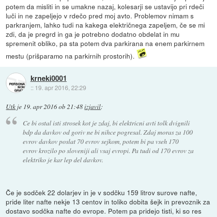
potem da misliti in se umakne nazaj, kolesarji se ustavijo pri rdeči
luči in ne zapeljejo v rdečo pred moj avto. Problemov nimam s
parkranjem, lahko tudi na kakega električnega zapeljem, če se mi
zdi, da je pregrd in ga je potrebno dodatno obdelat in mu
spremenit obliko, pa sta potem dva parkirana na enem parkirnem
mestu (prišparamo na parkirnih prostorih).
krneki0001
::
19. apr 2016, 22:29
Utk
je
19. apr 2016 ob 21:48
izjavil
:
Ce bi ostal isti strosek kot je zdaj, bi elektricni avti tolk dvignili
bdp da davkov od goriv ne bi nihce pogresal. Zdaj moras za 100
evrov davkov poslat 70 evrov sejkom, potem bi pa vseh 170
evrov krozilo po sloveniji ali vsaj evropi. Pa tudi od 170 evrov za
elektriko je kar lep del davkov.
Če je sodček 22 dolarjev in je v sodčku 159 litrov surove nafte,
pride liter nafte nekje 13 centov in toliko dobita šejk in prevoznik za
dostavo sodčka nafte do evrope. Potem pa pridejo tisti, ki so res