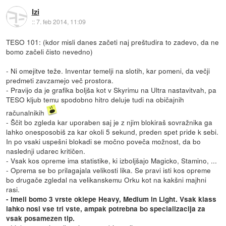
Izi
::
7. feb 2014, 11:09
TESO 101: (kdor misli danes začeti naj preštudira to zadevo, da ne
bomo začeli čisto nevedno)
- Ni omejitve teže. Inventar temelji na slotih, kar pomeni, da večji
predmeti zavzamejo več prostora.
- Pravijo da je grafika boljša kot v Skyrimu na Ultra nastavitvah, pa
TESO kljub temu spodobno hitro deluje tudi na običajnih
računalnikih
- Ščit bo zgleda kar uporaben saj je z njim blokiraš sovražnika ga
lahko onesposobiš za kar okoli 5 sekund, preden spet pride k sebi.
In po vsaki uspešni blokadi se močno poveča možnost, da bo
naslednji udarec kritičen.
- Vsak kos opreme ima statistike, ki izboljšajo Magicko, Stamino, ...
- Oprema se bo prilagajala velikosti lika. Se pravi isti kos opreme
bo drugače zgledal na velikanskemu Orku kot na kakšni majhni
rasi.
- Imeli bomo 3 vrste oklepe Heavy, Medium in Light. Vsak klass
lahko nosi vse tri vste, ampak potrebna bo specializacija za
vsak posamezen tip.