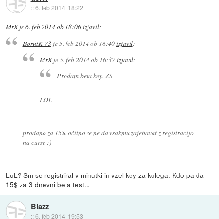
::
6. feb 2014, 18:22
MrX
je
6. feb 2014 ob 18:06
izjavil
:
BorutK-73
je
5. feb 2014 ob 16:40
izjavil
:
MrX
je
5. feb 2014 ob 16:37
izjavil
:
Prodam beta key. ZS
LOL
prodano za 15$. očitno se ne da vsakmu zajebavat z registracijo
na curse :)
LoL? Sm se registriral v minutki in vzel key za kolega. Kdo pa da
15$ za 3 dnevni beta test...
Blazz
::
6. feb 2014, 19:53