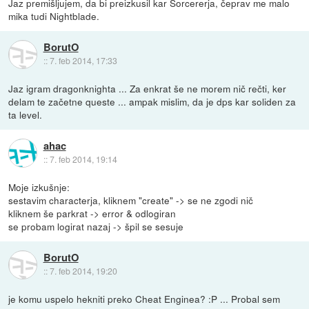
Jaz premišljujem, da bi preizkusil kar Sorcererja, čeprav me malo
mika tudi Nightblade.
BorutO
::
7. feb 2014, 17:33
Jaz igram dragonknighta ... Za enkrat še ne morem nič rečti, ker
delam te začetne queste ... ampak mislim, da je dps kar soliden za
ta level.
ahac
::
7. feb 2014, 19:14
Moje izkušnje:
sestavim characterja, kliknem "create" -> se ne zgodi nič
kliknem še parkrat -> error & odlogiran
se probam logirat nazaj -> špil se sesuje
BorutO
::
7. feb 2014, 19:20
je komu uspelo hekniti preko Cheat Enginea? :P ... Probal sem