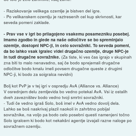
- Raziskovanje velikega ozemlje je bistven del igre.
- Po velikanskem ozemlju je raztresenih cel kup skrivnosti, kar
seveda pomeni zaklade.
- Prav vse v igri bo prilagojeno vsakemu posamezniku posebej.
Imamo zgodbo in glede na naše odločitve se bo spreminjalo
ozemlje, dostopni NPC-ji, in celo sovražniki. To seveda pomeni,
da bo lahko vsak igralec videl drugačno ozemlje, druge NPC-je
(Za tiste, ki ves čas igrajo v skupinah
in tudi drugačne sovražnike.
zna biti to malo nenavadno, saj če bodo sprejemali drugačne
odločitve bodo kmalu imeli povsem drugačne queste z drugimi
NPC-ji, ki bodo za soigralca nevidni)
Bolj kot PvP je v tej igri v ospredju AvA (Alliance vs. Alliance)
V osrednjem delu zemljevida bo vedno potekal AvA. Vsi iz ostalih
dveh zavezništev bodo vedno tvoji smrtni sovražniki.
- Tudi če vedno igraš Solo, boš imel v AvA vedno dovolj dela.
Lahko se boš naskrivaj plazil naokoli in zahrbtno pobijal
sovražnike, na voljo pa bodo celo posebni questi namenjeni točno
Solo igralcem ki bodo kot nekakšni agentje izvajali razne naloge po
sovražnem ozemlju.