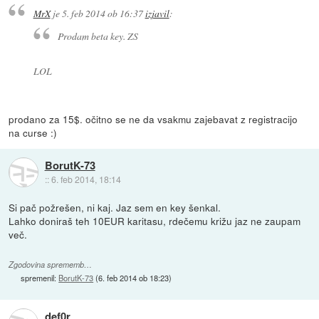
MrX
je
5. feb 2014 ob 16:37
izjavil
:
Prodam beta key. ZS
LOL
prodano za 15$. očitno se ne da vsakmu zajebavat z registracijo
na curse :)
BorutK-73
::
6. feb 2014, 18:14
Si pač požrešen, ni kaj. Jaz sem en key šenkal.
Lahko doniraš teh 10EUR karitasu, rdečemu križu jaz ne zaupam
več.
Zgodovina sprememb…
spremenil:
BorutK-73
(
6. feb 2014 ob 18:23
)
def0r