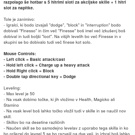
razpolago še hotbar s 5 hitrimi sloti za akcijske skille + 1 hitri
slot za napitke.
Tole je zanimivo:
- Igralci, ki bodo izvajali "dodge", "block" in "interruption" bodo
dobivali "Finesso" in čim več "Finesse" boš imel več izkušenj boš
dobival in tudi boljši "loot". Na višjih levelih bo več Finesse in v
skupini se bo dobivalo tudi več finese kot solo.
Mouse Controls:
- Left click = Basic attack/cast
- Hold left click = Charge up a heavy attack
- Hold Right click = Block
- Double tap directional key = Dodge
Leveling:
- Max level je 50
- Na vsak dobimo točke, ki jih vložimo v Health, Magicko ali
Stamino
- Na vsak level boš lahko točko vložil tudi v skille in se naučil nov
skill.
- Skillov bo na desetine različnih
- Naučen skill se bo samodejno levelav z uporabo tega skilla in ko
bo prilezel do levgel 5 se bo razvejil na dve veji, in izbral boš lahko