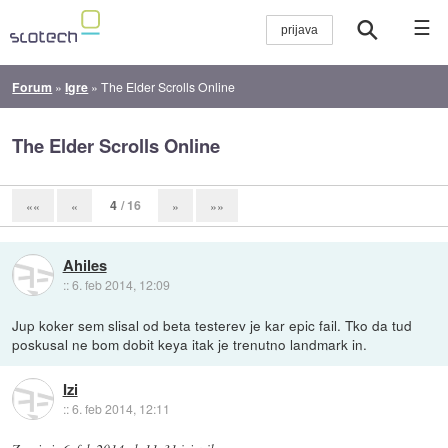
☰
Forum
»
Igre
»
The Elder Scrolls Online
The Elder Scrolls Online
4
/ 16
««
«
»
»»
Ahiles
::
6. feb 2014, 12:09
Jup koker sem slisal od beta testerev je kar epic fail. Tko da tud
poskusal ne bom dobit keya itak je trenutno landmark in.
Izi
::
6. feb 2014, 12:11