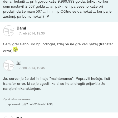
denar hekniti ... pri trgovcu kaže 9.999.999 golda, toliko, kolikor
sem nastavil iz 507 golda ... ampak meni pa vseeno kaže pri
prodaji, da še mam 507 ... hmm :p Očitno se da hekat ... ker pa je
zastonj, pa bomo hekali? :P
Dami
::
7. feb 2014, 19:30
Sem igral slabo uro bp, odlogal, zdaj pa ne gre več nazaj (transfer
error)
Izi
::
7. feb 2014, 19:35
Ja, server je že dol in imajo "maintenance". Popraviti hočejo, tisti
transfer error, ki se je zgodil, ko si se hotel drugič prijaviti z že
narejenim karakterjem.
Zgodovina sprememb…
spremenil:
Izi
(
7. feb 2014 ob 19:36
)