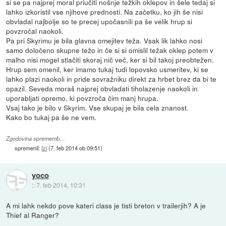
si se pa najprej moral priučiti nošnje težkih oklepov in šele tedaj si
lahko izkoristil vse njihove prednosti. Na začetku, ko jih še nisi
obvladal najbolje so te precej upočasnili pa še velik hrup si
povzročal naokoli.
Pa pri Skyrimu je bila glavna omejitev teža. Vsak lik lahko nosi
samo določeno skupne težo in če si si omislil težak oklep potem v
malho nisi mogel stlačiti skoraj nič več, ker si bil takoj preobtežen.
Hrup sem omenil, ker imamo tukaj tudi lopovsko usmeritev, ki se
lahko plazi naokoli in pride sovražniku direkt za hrbet brez da bi te
opazil. Seveda moraš najprej obvladati tiholazenje naokoli in
uporabljati opremo, ki povzroča čim manj hrupa.
Vsaj tako je bilo v Skyrim. Vse skupaj je bila cela znanost.
Kako bo tukaj pa še ne vem.
Zgodovina sprememb…
spremenil:
Izi
(
7. feb 2014 ob 09:51
)
yoco
::
7. feb 2014, 10:31
A mi lahk nekdo pove kateri class je tisti breton v trailerjih? A je
Thief al Ranger?