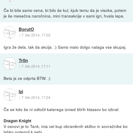
Če bi bila samo cena, bi bilo še kul, kjub temu da je visoka, potem
je še mesečna naročnina, mini transakcije v sami igri, hvala lepa.
BorutO
::
7. feb 2014, 17:02
Igra že dela, tak da akcija. :) Samo malo dolgo nalaga vse skupaj.
Tr0n
::
7. feb 2014, 17:11
Beta je ze odprta BTW. :)
Izi
::
7. feb 2014, 17:24
Če se kdo še ni odločil katerega izmed štirih klassov bo izbral:
Dragon Knight
V osnovi je to Tank, ima cel kup obrambnih skillov in sovražnike bo
lahko potegnil k sebi.