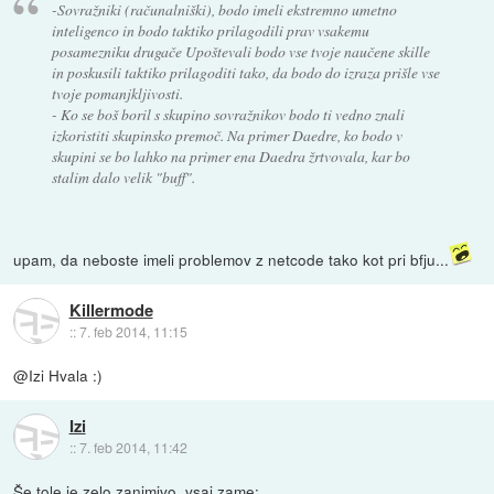
-Sovražniki (računalniški), bodo imeli ekstremno umetno
inteligenco in bodo taktiko prilagodili prav vsakemu
posamezniku drugače Upoštevali bodo vse tvoje naučene skille
in poskusili taktiko prilagoditi tako, da bodo do izraza prišle vse
tvoje pomanjkljivosti.
- Ko se boš boril s skupino sovražnikov bodo ti vedno znali
izkoristiti skupinsko premoč. Na primer Daedre, ko bodo v
skupini se bo lahko na primer ena Daedra žrtvovala, kar bo
stalim dalo velik "buff".
upam, da neboste imeli problemov z netcode tako kot pri bfju...
Killermode
::
7. feb 2014, 11:15
@Izi Hvala :)
Izi
::
7. feb 2014, 11:42
Še tole je zelo zanimivo, vsaj zame: