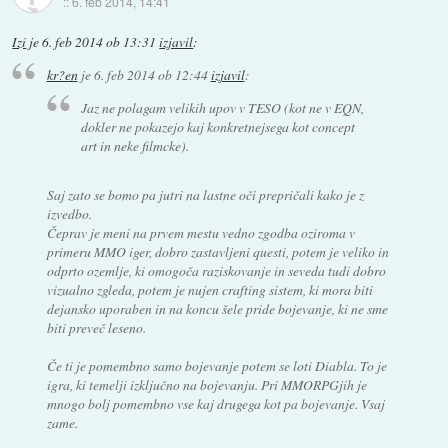
::
6. feb 2014, 14:41
Izi
je
6. feb 2014 ob 13:31
izjavil
:
kr?en
je
6. feb 2014 ob 12:44
izjavil
:
Jaz ne polagam velikih upov v TESO (kot ne v EQN,
dokler ne pokazejo kaj konkretnejsega kot concept
art in neke filmcke).
Saj zato se bomo pa jutri na lastne oči prepričali kako je z
izvedbo.
Čeprav je meni na prvem mestu vedno zgodba oziroma v
primeru MMO iger, dobro zastavljeni questi, potem je veliko in
odprto ozemlje, ki omogoča raziskovanje in seveda tudi dobro
vizualno zgleda, potem je nujen crafting sistem, ki mora biti
dejansko uporaben in na koncu šele pride bojevanje, ki ne sme
biti preveč leseno.
Če ti je pomembno samo bojevanje potem se loti Diabla. To je
igra, ki temelji izključno na bojevanju. Pri MMORPGjih je
mnogo bolj pomembno vse kaj drugega kot pa bojevanje. Vsaj
zame.