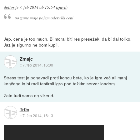
dottor
je
7. feb 2014 ob 15:54
izjavil
:
po zame moje pojem oderuški ceni
Jep, cena je too much. Bi moral biti res presežek, da bi dal toliko.
Jaz je sigurno ne bom kupil.
Zmajc
::
7. feb 2014, 16:00
Stress test je ponavadi proti koncu bete, ko je igra več ali manj
končana in bi radi testirali igro pod težkim server loadom.
Zato tudi samo en vikend.
Tr0n
::
7. feb 2014, 16:13