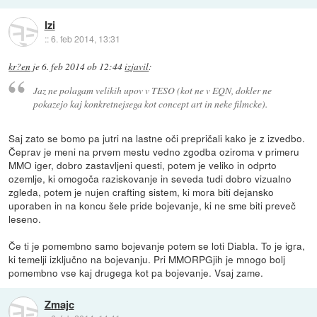
Izi
::
6. feb 2014, 13:31
kr?en
je
6. feb 2014 ob 12:44
izjavil
:
Jaz ne polagam velikih upov v TESO (kot ne v EQN, dokler ne
pokazejo kaj konkretnejsega kot concept art in neke filmcke).
Saj zato se bomo pa jutri na lastne oči prepričali kako je z izvedbo.
Čeprav je meni na prvem mestu vedno zgodba oziroma v primeru
MMO iger, dobro zastavljeni questi, potem je veliko in odprto
ozemlje, ki omogoča raziskovanje in seveda tudi dobro vizualno
zgleda, potem je nujen crafting sistem, ki mora biti dejansko
uporaben in na koncu šele pride bojevanje, ki ne sme biti preveč
leseno.
Če ti je pomembno samo bojevanje potem se loti Diabla. To je igra,
ki temelji izključno na bojevanju. Pri MMORPGjih je mnogo bolj
pomembno vse kaj drugega kot pa bojevanje. Vsaj zame.
Zmajc