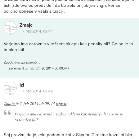
tisti izdelovalec predvidel, da bo zelo priljubljen v igri, ker se
odlično obnese v vsaki situaciji.
Zmajc
::
7. feb 2014, 09:44
Verjetno ima carovnih v težkem oklepu kak penalty ali? Če ne je to
totalen fail.
Zgodovina sprememb…
spremenil:
Zmajc
(
7. feb 2014 ob 09:44
)
Izi
::
7. feb 2014, 09:49
Zmajc
je
7. feb 2014 ob 09:44
izjavil
:
Verjetno ima carovnih v težkem oklepu kak penalty ali? Če ne je
to totalen fail.
Saj pravim, da je zelo podobno kot v Skyrim. Direktne kazni ni bilo,