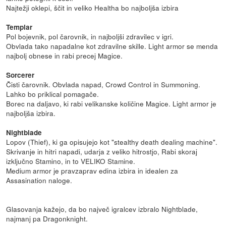
Najtežji oklepi, ščit in veliko Healtha bo najboljša izbira
Templar
Pol bojevnik, pol čarovnik, in najboljši zdravilec v igri.
Obvlada tako napadalne kot zdravilne skille. Light armor se menda
najbolj obnese in rabi precej Magice.
Sorcerer
Čisti čarovnik. Obvlada napad, Crowd Control in Summoning.
Lahko bo priklical pomagače.
Borec na daljavo, ki rabi velikanske količine Magice. Light armor je
najboljša izbira.
Nightblade
Lopov (Thief), ki ga opisujejo kot "stealthy death dealing machine".
Skrivanje in hitri napadi, udarja z veliko hitrostjo, Rabi skoraj
izključno Stamino, in to VELIKO Stamine.
Medium armor je pravzaprav edina izbira in idealen za
Assasination naloge.
Glasovanja kažejo, da bo največ igralcev izbralo Nightblade,
najmanj pa Dragonknight.