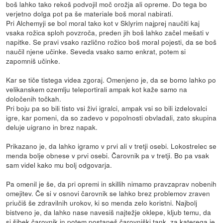
boš lahko tako rekoš podvojil moč orožja ali opreme. Do tega bo
verjetno dolga pot pa še materiale boš moral nabirati.
Pri Alchemyji se bol moral tako kot v Sklyrim najprej naučiti kaj
vsaka rožica sploh povzroča, preden jih boš lahko začel mešati v
napitke. Se pravi vsako različno rožico boš moral pojesti, da se boš
naučil njene učinke. Seveda vsako samo enkrat, potem si
zapomniš učinke.
Kar se tiče tistega videa zgoraj. Omenjeno je, da se bomo lahko po
velikanskem ozemlju teleportirali ampak kot kaže samo na
določenih točkah.
Pri boju pa so bili tisto vsi živi igralci, ampak vsi so bili izdelovalci
igre, kar pomeni, da so zadevo v popolnosti obvladali, zato skupina
deluje uigrano in brez napak.
Prikazano je, da lahko igramo v prvi ali v tretji osebi. Lokostrelec se
menda bolje obnese v prvi osebi. Čarovnik pa v tretji. Bo pa vsak
sam videl kako mu bolj odgovarja.
Pa omenil je še, da pri opremi in skillih nimamo pravzaprav nobenih
omejitev. Če si v osnovi čarovnik se lahko brez problemov zraven
priučiš še zdravilnih urokov, ki so menda zelo koristni. Najbolj
bistveno je, da lahko nase navesiš najtežje oklepe, kljub temu, da
si šibek čarovnik in potem postaneš čarovniški tank, za katerega je