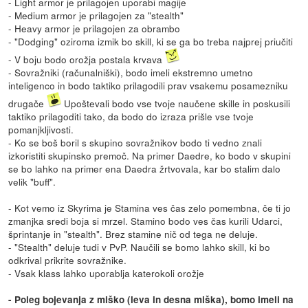
- Light armor je prilagojen uporabi magije
- Medium armor je prilagojen za "stealth"
- Heavy armor je prilagojen za obrambo
- "Dodging" oziroma izmik bo skill, ki se ga bo treba najprej priučiti
- V boju bodo orožja postala krvava
- Sovražniki (računalniški), bodo imeli ekstremno umetno
inteligenco in bodo taktiko prilagodili prav vsakemu posamezniku
drugače
Upoštevali bodo vse tvoje naučene skille in poskusili
taktiko prilagoditi tako, da bodo do izraza prišle vse tvoje
pomanjkljivosti.
- Ko se boš boril s skupino sovražnikov bodo ti vedno znali
izkoristiti skupinsko premoč. Na primer Daedre, ko bodo v skupini
se bo lahko na primer ena Daedra žrtvovala, kar bo stalim dalo
velik "buff".
- Kot vemo iz Skyrima je Stamina ves čas zelo pomembna, če ti jo
zmanjka sredi boja si mrzel. Stamino bodo ves čas kurili Udarci,
šprintanje in "stealth". Brez stamine nič od tega ne deluje.
- "Stealth" deluje tudi v PvP. Naučili se bomo lahko skill, ki bo
odkrival prikrite sovražnike.
- Vsak klass lahko uporablja katerokoli orožje
- Poleg bojevanja z miško (leva in desna miška), bomo imeli na