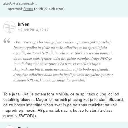
Zgodovina sprememb…
spremenil:
Aramis
(
7. feb 2014 ob 12:04
)
kr?en
::
7. feb 2014, 12:17
- Prav vse v igri bo prilagojeno vsakemu posamezniku posebej.
Imamo zgodbo in glede na naše odločitve se bo spreminjalo
ozemlje, dostopni NPC-ji, in celo sovražniki. To seveda pomeni,
da bo lahko vsak igralec videl drugačno ozemlje, druge NPC-je
in tudi drugačne sovražnike. (Za tiste, ki ves čas igrajo v
skupinah zna biti to malo nenavadno, saj če bodo sprejemali
drugačne odločitve bodo kmalu imeli povsem drugačne queste z
drugimi NPC-ji, ki bodo za soigralca nevidni)
Tole je fail. Kaj je potem fora MMOja, ce te spil tako glupo loci od
ostalih igralcev ... Magari bi naredili phasing kot je to storil Blizzard,
ce ze hoces imet dinamicen svet in ga ne znas realizirat na kak
naprednejsi nacin. Ali pa na tak nacin, kot so to storili z class
questi v SWTORju.