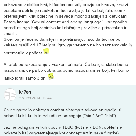
prikazano z obilico krvi, ki šprica naokoli, orožja so krvava, krvavi
odsekani deli letijo naokoli, in tudi avdijo je lahko bolj ralističen z
pretresljivimi kriki bolečine in seveda močno začinjen z kletvicami.
Potem imamo "Sexual content and strong language", kar zgodbo
naredi mnogo bolj zanimivo kot običajne pravljice o princeskah in
zmajih.
Sicer pa je rečeno da nikjer ne pretiravajo, tako da tudi če bo
kakšen mlajši od 17 let igral igro, ga verjetno ne bo zaznamovalo in
spremenilo v pošast
V torek bo razočaranje v vsakem primeru. Če bo igra slaba bomo
razočarani, če pa bo dobra pa bomo razočarani še bolj, ker bomo
lahko igrali samo 3 dni
kr?en
::
6. feb 2014, 12:44
Ce ne naredijo dobrega combat sistema z tekoco animacijo, ti
nobeni kriki, kri in leteci udi ne pomagajo (*hint* AoC *hint*).
Jaz ne polagam velikih upov v TESO (kot ne v EQN, dokler ne
pokazejo kaj konkretnejsega kot concept art in neke filmcke).