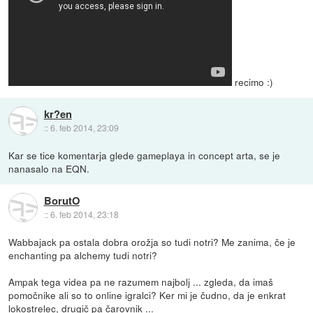
recimo :)
kr?en
::
6. feb 2014, 23:09
Kar se tice komentarja glede gameplaya in concept arta, se je
nanasalo na EQN.
BorutO
::
6. feb 2014, 23:18
Wabbajack pa ostala dobra orožja so tudi notri? Me zanima, če je
enchanting pa alchemy tudi notri?
Ampak tega videa pa ne razumem najbolj ... zgleda, da imaš
pomočnike ali so to online igralci? Ker mi je čudno, da je enkrat
lokostrelec, drugič pa čarovnik ...