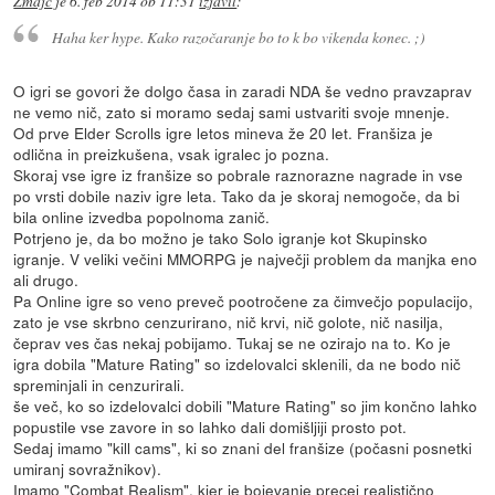
Zmajc
je
6. feb 2014 ob 11:31
izjavil
:
Haha ker hype. Kako razočaranje bo to k bo vikenda konec. ;)
O igri se govori že dolgo časa in zaradi NDA še vedno pravzaprav
ne vemo nič, zato si moramo sedaj sami ustvariti svoje mnenje.
Od prve Elder Scrolls igre letos mineva že 20 let. Franšiza je
odlična in preizkušena, vsak igralec jo pozna.
Skoraj vse igre iz franšize so pobrale raznorazne nagrade in vse
po vrsti dobile naziv igre leta. Tako da je skoraj nemogoče, da bi
bila online izvedba popolnoma zanič.
Potrjeno je, da bo možno je tako Solo igranje kot Skupinsko
igranje. V veliki večini MMORPG je največji problem da manjka eno
ali drugo.
Pa Online igre so veno preveč pootročene za čimvečjo populacijo,
zato je vse skrbno cenzurirano, nič krvi, nič golote, nič nasilja,
čeprav ves čas nekaj pobijamo. Tukaj se ne ozirajo na to. Ko je
igra dobila "Mature Rating" so izdelovalci sklenili, da ne bodo nič
spreminjali in cenzurirali.
še več, ko so izdelovalci dobili "Mature Rating" so jim končno lahko
popustile vse zavore in so lahko dali domišljiji prosto pot.
Sedaj imamo "kill cams", ki so znani del franšize (počasni posnetki
umiranj sovražnikov).
Imamo "Combat Realism", kjer je bojevanje precej realistično