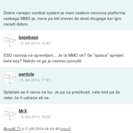
Dobro narejen combat system je meni osebno osnovna platforma
vsakega MMO-ja, mora pa biti zraven še dosti drugega kar igro
naredi dobro.
bajsibajsi
::
6. feb 2014, 15:42
ESO razvoja ne spremljam... Je ta MMO ok? Se "splaca" sprejeti
beta key? Nekdo mi ga je namrec ponudil.
particle
::
6. feb 2014, 17:41
Splačalo se ti ravno ne bo. Je pa za preizkusit, nato boš pa že
videl, če ti ustreza ali ne.
MrX
::
6. feb 2014, 18:06
BorutK-73
je
5. feb 2014 ob 16:40
izjavil
: