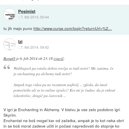
Pesimist
::
7. feb 2014, 00:44
tu jih majo puno
http://www.curse.com/login?returnUrl=%2...
Izi
::
7. feb 2014, 09:42
BorutO
je
6. feb 2014 ob 23:18
izjavil
:
Wabbajack pa ostala dobra orožja so tudi notri? Me zanima, če
je enchanting pa alchemy tudi notri?
Ampak tega videa pa ne razumem najbolj ... zgleda, da imaš
pomočnike ali so to online igralci? Ker mi je čudno, da je enkrat
lokostrelec, drugič pa čarovnik ...
V igri je Enchanting in Alchemy. V bistvu je vse zelo podobno igri
Skyrim.
Enchantat ne boš mogel kar od začetka, ampak je to kot neka obrt
in se boš moral zadeve učiti in počasi napredovati do stopnje ko