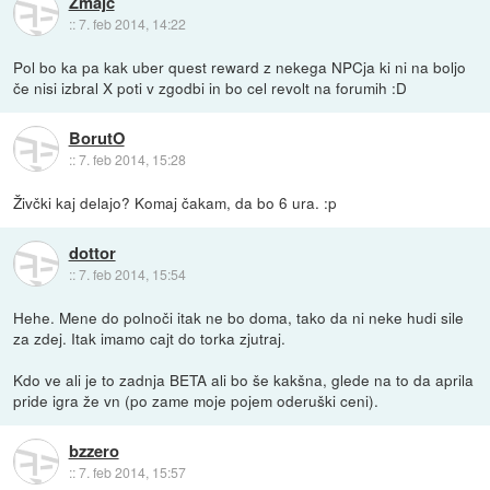
Zmajc
::
7. feb 2014, 14:22
Pol bo ka pa kak uber quest reward z nekega NPCja ki ni na boljo
če nisi izbral X poti v zgodbi in bo cel revolt na forumih :D
BorutO
::
7. feb 2014, 15:28
Živčki kaj delajo? Komaj čakam, da bo 6 ura. :p
dottor
::
7. feb 2014, 15:54
Hehe. Mene do polnoči itak ne bo doma, tako da ni neke hudi sile
za zdej. Itak imamo cajt do torka zjutraj.
Kdo ve ali je to zadnja BETA ali bo še kakšna, glede na to da aprila
pride igra že vn (po zame moje pojem oderuški ceni).
bzzero
::
7. feb 2014, 15:57