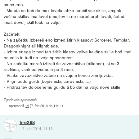
samo eno.
- Menda se boš do max levela lahko naučil vse skille, ampak
večina skillov ima level omejitev in ne moreš prehitevati, četudi
imaš dovolj skill točk na voljo.
Začetek:
- Na začetku izbereš eno izmed štirih klassov: Sorcerer, Templar,
Dragonknight ali Nightblade.
- Izbira enega izmed teh štirih klasov vpliva kakšne skille boš imel
na voljo in tudi na tvoje sposobnosti.
- Na začetku moraš izbrati še zavezništvo (alliance), ki so 3
različna, vsak pa vsebuje po 3 rase.
- Vsako zavezništvo začne na svojem koncu zemljevida.
- V igri bodo guildi (bojevniški, čarovniški, ...)
- Pridružitev določenemu guildu ti bo dal na voljo nove skille
Zgodovina sprememb…
spremenil:
Izi
(
7. feb 2014 ob 11:11
)
fireX88
::
7. feb 2014, 11:13