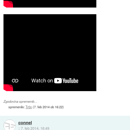
Zgodovina sprememb…
spremenilo:
Tr0n
(
7. feb 2014 ob 16:22
)
connel
::
7. feb 2014, 16:49