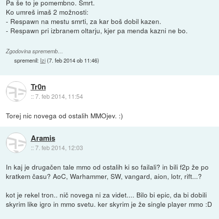
Pa še to je pomembno. Smrt.
Ko umreš imaš 2 možnosti:
- Respawn na mestu smrti, za kar boš dobil kazen.
- Respawn pri izbranem oltarju, kjer pa menda kazni ne bo.
Zgodovina sprememb…
spremenil:
Izi
(
7. feb 2014 ob 11:46
)
Tr0n
::
7. feb 2014, 11:54
Torej nic novega od ostalih MMOjev. :)
Aramis
::
7. feb 2014, 12:03
In kaj je drugačen tale mmo od ostalih ki so failali? in bili f2p že po
kratkem času? AoC, Warhammer, SW, vangard, aion, lotr, rift...?
kot je rekel tron.. nič novega ni za videt.... Bilo bi epic, da bi dobili
skyrim like igro in mmo svetu. ker skyrim je že single player mmo :D