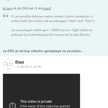
kr?en
je
6. feb 2014 ob 12:44
izjavil
:
Ce ne naredijo dobrega combat sistema z tekoco animacijo, ti
nobeni kriki, kri in leteci udi ne pomagajo (*hint* AoC *hint*).
Jaz ne polagam velikih upov v TESO (kot ne v EQN, dokler ne
pokazejo kaj konkretnejsega kot concept art in neke filmcke).
za ESO je cel kup videotov gameplaya na youtubeu...
Blazz
::
6. feb 2014, 20:58