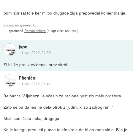
bom izbrisal tole ker mi bo drugače žiga prepovedal komentiranje.
Zgodovina sprememb…
spremenil:
Ramon dekers
(
1. apr 2012 ob 21:39
)
jype
::
1. apr 2012, 21:39
Si bil že prej v evidenci, brez skrbi.
Pšenični
::
1. apr 2012, 21:41
"telbanc> V ljubezni je včasih za racionalnost zlo malo prostora.
Zato se pa danes ne dela otrok z ljudmi, ki so zadrogirani."
Mislil sem čisto nekaj drugega.
Ko je kolegu pred leti punca telefonirala da bi ga rada vidla. Bila je