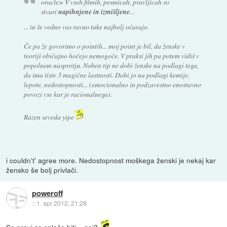
oracle> V vseh filmih, pesmicah, pravljicah so
stvari
napihnjene in izmišljene
...
... in še vedno vas ravno take najbolj očarajo.
Če pa že govorimo o pointih... moj point je bil, da ženske v
teoriji običajno hočejo nemogoče. V praksi jih pa potem vidiš v
popolnem nasprotju. Noben tip ne dobi ženske na podlagi tega,
da ima tiste 3 magične lastnosti. Dobi jo na podlagi kemije,
lepote, nedostopnosti... (emocionalno in podzavestno enostavno
povozi vse kar je racionalnega).
Razen seveda yipe
i couldn't' agree more. Nedostopnost moškega ženski je nekaj kar
žensko še bolj privlači.
poweroff
::
1. apr 2012, 21:28
Se pravi se splača biti... gej?