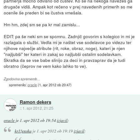
partnerja močno odvisno od čustev. Ko se na nekoga navežeš ga
drugače vidiš. Ampak kot rečeno v prej navedenih primerih so me
ocenile še preden bi se čustva vmešala.
Hm hm, zdej sm se pa kr mal zamislu...
EDIT: pa še neki sm se spomnu. Zadnjič govorim s kolegico in mi je
razlagala o službi. Vedla mi je naštet vse sodelavce po videzu ter
njihove največje atribute (rit, roke, obraz, noge), kateri je njen
"najljubši" ter kateri in zakaj so najljubši ostalim sodelavkam.
Skratka da se vse babe slinijo za deci in pravzaprav da je tudi
obratno (čeprov ne vem kako lahko to ve).
Zgodovina sprememb…
spremenilo:
oracle
(
1. apr 2012 ob 20:47
)
Ramon dekers
::
1. apr 2012, 21:25
oracle
je
1. apr 2012 ob 19:54
izjavil
:
kr1ženska
je
1. apr 2012 ob 19:19
izjavil
: