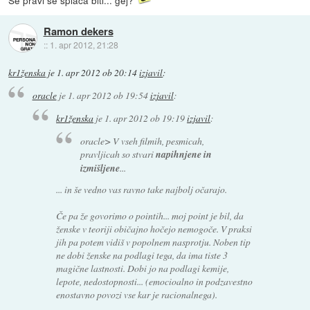
Ramon dekers
::
1. apr 2012, 21:28
kr1ženska
je
1. apr 2012 ob 20:14
izjavil
:
oracle
je
1. apr 2012 ob 19:54
izjavil
:
kr1ženska
je
1. apr 2012 ob 19:19
izjavil
:
oracle> V vseh filmih, pesmicah,
pravljicah so stvari
napihnjene in
izmišljene
...
... in še vedno vas ravno take najbolj očarajo.
Če pa že govorimo o pointih... moj point je bil, da
ženske v teoriji običajno hočejo nemogoče. V praksi
jih pa potem vidiš v popolnem nasprotju. Noben tip
ne dobi ženske na podlagi tega, da ima tiste 3
magične lastnosti. Dobi jo na podlagi kemije,
lepote, nedostopnosti... (emocioalno in podzavestno
enostavno povozi vse kar je racionalnega).