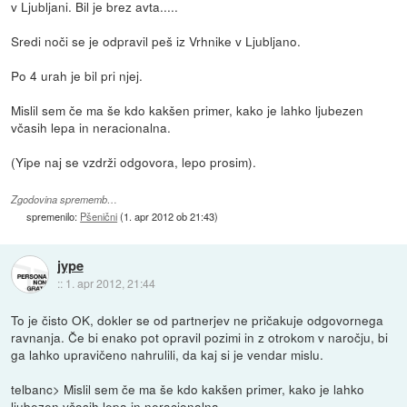
v Ljubljani. Bil je brez avta.....
Sredi noči se je odpravil peš iz Vrhnike v Ljubljano.
Po 4 urah je bil pri njej.
Mislil sem če ma še kdo kakšen primer, kako je lahko ljubezen
včasih lepa in neracionalna.
(Yipe naj se vzdrži odgovora, lepo prosim).
Zgodovina sprememb…
spremenilo:
Pšenični
(
1. apr 2012 ob 21:43
)
jype
::
1. apr 2012, 21:44
To je čisto OK, dokler se od partnerjev ne pričakuje odgovornega
ravnanja. Če bi enako pot opravil pozimi in z otrokom v naročju, bi
ga lahko upravičeno nahrulili, da kaj si je vendar mislu.
telbanc> Mislil sem če ma še kdo kakšen primer, kako je lahko
ljubezen včasih lepa in neracionalna.