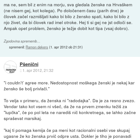
ma ne, sem bil z enim na morju, sva gledala ženske na Hrvaškem
(ne nisem gej, kot kolega). Po določenem času (parih dne) je
človek začel razmišljati kako bi bilo z žensko spati, kako bi bilo z
njo živet, da bi človek rad imel otroke. Hej ti si gej ne jst odloči se.
Ampak opet problem, žensko je težje dobit kot tipa (vsaj dobro).
Zgodovina sprememb…
spremenil:
Ramon dekers
(
1. apr 2012 ob 21:31
)
Pšenični
::
1. apr 2012, 21:32
"i couldn't' agree more. Nedostopnost moškega ženski je nekaj kar
žensko še bolj privlači."
To velja v primeru, da ženska ni "radodajka". Da je za resno zvezo.
Vendar tako kot vsem ni všeč, da že na prvem zmenku težiš za
"lupčka", če po pol leta ne narediš nič konkretnega, se lahko začne
spraševat marsikaj.
"kaj ti pomaga kemija če pa meni kot racionalni osebi vse skupaj
ugasne že ko ženska prvič odpre usta. Dokler je tiho je ponavadi