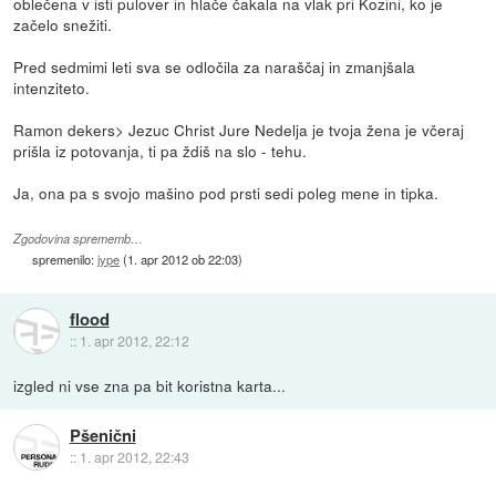
oblečena v isti pulover in hlače čakala na vlak pri Kozini, ko je
začelo snežiti.
Pred sedmimi leti sva se odločila za naraščaj in zmanjšala
intenziteto.
Ramon dekers> Jezuc Christ Jure Nedelja je tvoja žena je včeraj
prišla iz potovanja, ti pa ždiš na slo - tehu.
Ja, ona pa s svojo mašino pod prsti sedi poleg mene in tipka.
Zgodovina sprememb…
spremenilo:
jype
(
1. apr 2012 ob 22:03
)
flood
::
1. apr 2012, 22:12
izgled ni vse zna pa bit koristna karta...
Pšenični
::
1. apr 2012, 22:43