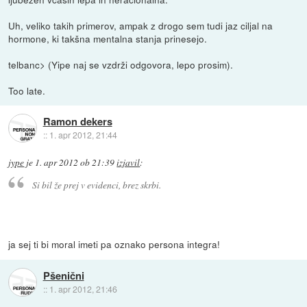
Uh, veliko takih primerov, ampak z drogo sem tudi jaz ciljal na
hormone, ki takšna mentalna stanja prinesejo.
telbanc> (Yipe naj se vzdrži odgovora, lepo prosim).
Too late.
Ramon dekers
::
1. apr 2012, 21:44
jype
je
1. apr 2012 ob 21:39
izjavil
:
Si bil že prej v evidenci, brez skrbi.
ja sej ti bi moral imeti pa oznako persona integra!
Pšenični
::
1. apr 2012, 21:46