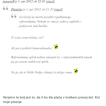
poweroff
je
1. apr 2012 ob 22:01
izjavil
:
Pšenični
je
1. apr 2012 ob 21:32
izjavil
:
Levičarji ne morte pozabit izgubljenega
referenduma. Nekam se vam je zadeva zapletla v
podzavest, tud Jurčku.
Ti si pa resno bolan, veš?
Ali pa si prikriti homoseksualec.
Referenduma sploh noben omenjal ni, v referendumskih temah
pa jaz nisem sodeloval sploh.
No ja, da te Veliki Vodja vzburja že dolgo vemo.
Verjetno te bolj jezi to, da ti bo šla plača v kratkem precej dol. Kot
moje pisanje.