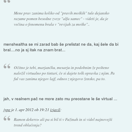
Mene prav zanima koliko od "pravih moških" tule dejansko
razume pomen besedne zveze "alfa samec" - videti je, da je
večina o fenomenu brala v "revijah za moške"..
menshealtha se mi zarad bab še prelistat ne da, kaj šele da bi
bral....no ja sj itak na znam brat...
Očitno je tebi, marjančku, mesarju in podobnim že pošteno
naložil virtualno po tintari, če si dajete tolk opravka z njim. Pa
ful vas zanima njegov lajf, odnos z njegovo žensko, pa to.
jah, v realnem pač ne more zato mu preostane le še virtual ...
jype
je
1. apr 2012 ob 19:21
izjavil
:
Ramon dekers> ali pa si bil ti v Fužinah in si videl najnovejši
trend oblačenja?