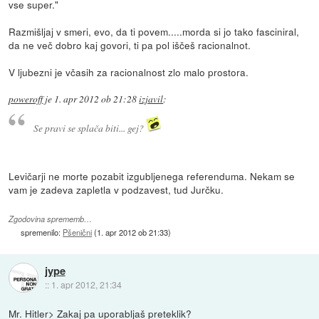
vse super."
Razmišljaj v smeri, evo, da ti povem.....morda si jo tako fasciniral,
da ne več dobro kaj govori, ti pa pol iščeš racionalnot.
V ljubezni je včasih za racionalnost zlo malo prostora.
poweroff
je
1. apr 2012 ob 21:28
izjavil
:
Se pravi se splača biti... gej?
Levičarji ne morte pozabit izgubljenega referenduma. Nekam se
vam je zadeva zapletla v podzavest, tud Jurčku.
Zgodovina sprememb…
spremenilo:
Pšenični
(
1. apr 2012 ob 21:33
)
jype
::
1. apr 2012, 21:34
Mr. Hitler> Zakaj pa uporabljaš preteklik?