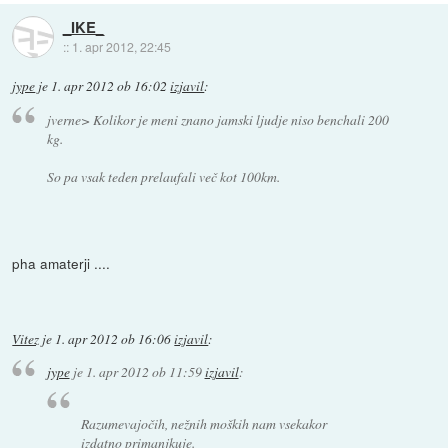
_IKE_
::
1. apr 2012, 22:45
jype
je
1. apr 2012 ob 16:02
izjavil
:
jverne> Kolikor je meni znano jamski ljudje niso benchali 200
kg.
So pa vsak teden prelaufali več kot 100km.
pha amaterji ....
Vitez
je
1. apr 2012 ob 16:06
izjavil
:
jype
je
1. apr 2012 ob 11:59
izjavil
:
Razumevajočih, nežnih moških nam vsekakor
izdatno primanjkuje.