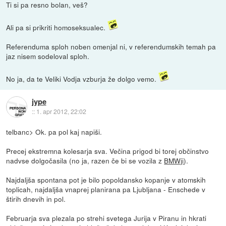
Ti si pa resno bolan, veš?
Ali pa si prikriti homoseksualec.
Referenduma sploh noben omenjal ni, v referendumskih temah pa
jaz nisem sodeloval sploh.
No ja, da te Veliki Vodja vzburja že dolgo vemo.
jype
::
1. apr 2012, 22:02
telbanc> Ok. pa pol kaj napiši.
Precej ekstremna kolesarja sva. Večina prigod bi torej občinstvo
nadvse dolgočasila (no ja, razen če bi se vozila z
BMWji
).
Najdaljša spontana pot je bilo popoldansko kopanje v atomskih
toplicah, najdaljša vnaprej planirana pa Ljubljana - Enschede v
štirih dnevih in pol.
Februarja sva plezala po strehi svetega Jurija v Piranu in hkrati