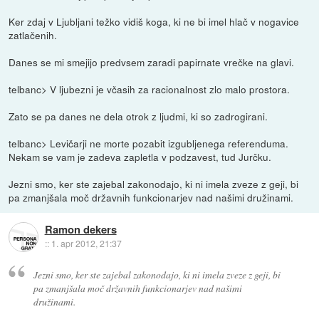
Ker zdaj v Ljubljani težko vidiš koga, ki ne bi imel hlač v nogavice
zatlačenih.
Danes se mi smejijo predvsem zaradi papirnate vrečke na glavi.
telbanc> V ljubezni je včasih za racionalnost zlo malo prostora.
Zato se pa danes ne dela otrok z ljudmi, ki so zadrogirani.
telbanc> Levičarji ne morte pozabit izgubljenega referenduma.
Nekam se vam je zadeva zapletla v podzavest, tud Jurčku.
Jezni smo, ker ste zajebal zakonodajo, ki ni imela zveze z geji, bi
pa zmanjšala moč državnih funkcionarjev nad našimi družinami.
Ramon dekers
::
1. apr 2012, 21:37
Jezni smo, ker ste zajebal zakonodajo, ki ni imela zveze z geji, bi
pa zmanjšala moč državnih funkcionarjev nad našimi
družinami.