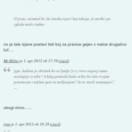
O jezus, razumel bi, da ženska izjavi kaj takega, če moški, pa
zgleda malo čudno.
no ja tale izjave postavi tisti boj za pravice gejev v malce drugačno
luč ...
Mr Hilter
je
1. apr 2012 ob 17:59
izjavil
:
jype, kakšen je občutek ko se ljudje že iz vrtca naprej samo
norčujejo iz tebe? A kdaj pomisliš kako težko bo šele tvojim
potomcem s takimi geni in mišljenjem? Se te starši sramujejo?
....
ubogi otroc......
jype
je
1. apr 2012 ob 18:28
izjavil
: