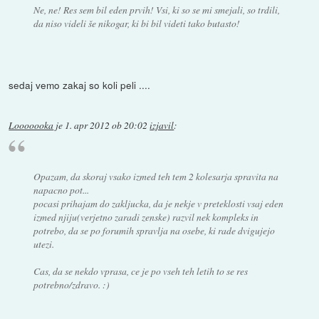
Ne, ne! Res sem bil eden prvih! Vsi, ki so se mi smejali, so trdili,
da niso videli še nikogar, ki bi bil videti tako butasto!
sedaj vemo zakaj so koli peli ....
Looooooka
je
1. apr 2012 ob 20:02
izjavil
:
Opazam, da skoraj vsako izmed teh tem 2 kolesarja spravita na
napacno pot...
pocasi prihajam do zakljucka, da je nekje v preteklosti vsaj eden
izmed njiju(verjetno zaradi zenske) razvil nek kompleks in
potrebo, da se po forumih spravlja na osebe, ki rade dvigujejo
utezi.
Cas, da se nekdo vprasa, ce je po vseh teh letih to se res
potrebno/zdravo. :)