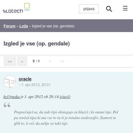
☰
Forum
»
Loža
»
Izgled je vse (op. gendale)
Izgled je vse (op. gendale)
9
/ 9
»
»»
««
«
oracle
::
1. apr 2012, 20:31
kr1ženska
je
1. apr 2012 ob 20:14
izjavil
:
Preprečuješ se, da taki tipi obstajajo in bluziš z kr enimi tipi. Pol
pa srečaš tipa ki ma vse to in ti je totalno nedosegliv. Zamori te
glih to, k veš, da nekje so taki tipi.