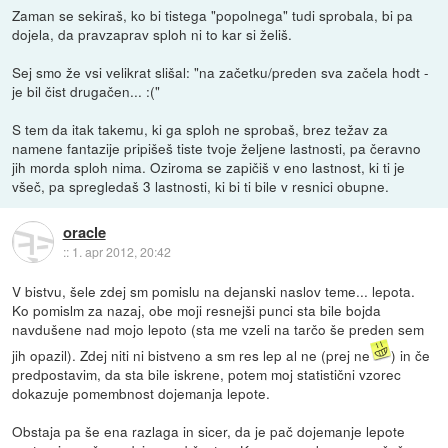
Zaman se sekiraš, ko bi tistega "popolnega" tudi sprobala, bi pa
dojela, da pravzaprav sploh ni to kar si želiš.
Sej smo že vsi velikrat slišal: "na začetku/preden sva začela hodt -
je bil čist drugačen... :("
S tem da itak takemu, ki ga sploh ne sprobaš, brez težav za
namene fantazije pripišeš tiste tvoje željene lastnosti, pa čeravno
jih morda sploh nima. Oziroma se zapičiš v eno lastnost, ki ti je
všeč, pa spregledaš 3 lastnosti, ki bi ti bile v resnici obupne.
oracle
::
1. apr 2012, 20:42
V bistvu, šele zdej sm pomislu na dejanski naslov teme... lepota.
Ko pomislm za nazaj, obe moji resnejši punci sta bile bojda
navdušene nad mojo lepoto (sta me vzeli na tarčo še preden sem
jih opazil). Zdej niti ni bistveno a sm res lep al ne (prej ne
) in če
predpostavim, da sta bile iskrene, potem moj statistični vzorec
dokazuje pomembnost dojemanja lepote.
Obstaja pa še ena razlaga in sicer, da je pač dojemanje lepote