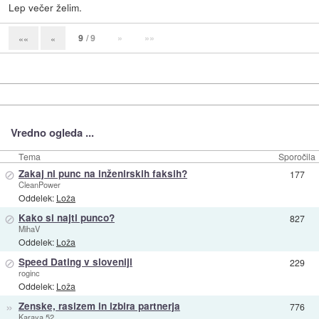
Lep večer želim.
9
/ 9
»
»»
««
«
Vredno ogleda ...
Tema
Sporočila
⊘
Zakaj ni punc na inženirskih faksih?
177
CleanPower
Oddelek:
Loža
⊘
Kako si najti punco?
827
MihaV
Oddelek:
Loža
⊘
Speed Dating v sloveniji
229
roginc
Oddelek:
Loža
»
Zenske, rasizem in izbira partnerja
776
Karaya 52