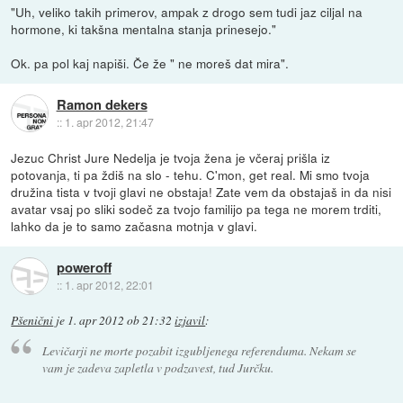
"Uh, veliko takih primerov, ampak z drogo sem tudi jaz ciljal na
hormone, ki takšna mentalna stanja prinesejo."
Ok. pa pol kaj napiši. Če že " ne moreš dat mira".
Ramon dekers
::
1. apr 2012, 21:47
Jezuc Christ Jure Nedelja je tvoja žena je včeraj prišla iz
potovanja, ti pa ždiš na slo - tehu. C'mon, get real. Mi smo tvoja
družina tista v tvoji glavi ne obstaja! Zate vem da obstajaš in da nisi
avatar vsaj po sliki sodeč za tvojo familijo pa tega ne morem trditi,
lahko da je to samo začasna motnja v glavi.
poweroff
::
1. apr 2012, 22:01
Pšenični
je
1. apr 2012 ob 21:32
izjavil
:
Levičarji ne morte pozabit izgubljenega referenduma. Nekam se
vam je zadeva zapletla v podzavest, tud Jurčku.