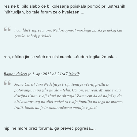
res ne bi bilo slabo če bi kolesarja poiskala pomoč pri ustreznih
inštitucijah, bo tale forum zelo hvaležen ...
i couldn't' agree more. Nedostopnost moškega ženski je nekaj kar
žensko še bolj privlači.
res, očitno jim je všeč da nisi cucek....čudna logika žensk...
Ramon dekers
je
1. apr 2012 ob 21:47
izjavil
:
Jezuc Christ Jure Nedelja je tvoja žena je včeraj prišla iz
potovanja, ti pa ždiš na slo - tehu. C'mon, get real. Mi smo tvoja
družina tista v tvoji glavi ne obstaja! Zate vem da obstajaš in da
nisi avatar vsaj po sliki sodeč za tvojo familijo pa tega ne morem
trditi, lahko da je to samo začasna motnja v glavi.
hipi ne more brez foruma, ga preveč pogreša....