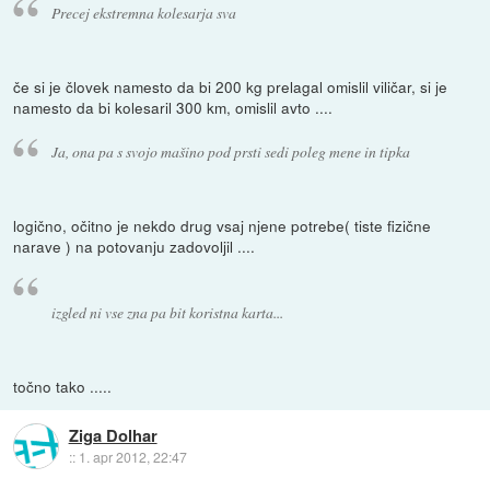
Precej ekstremna kolesarja sva
če si je človek namesto da bi 200 kg prelagal omislil viličar, si je
namesto da bi kolesaril 300 km, omislil avto ....
Ja, ona pa s svojo mašino pod prsti sedi poleg mene in tipka
logično, očitno je nekdo drug vsaj njene potrebe( tiste fizične
narave ) na potovanju zadovoljil ....
izgled ni vse zna pa bit koristna karta...
točno tako .....
Ziga Dolhar
::
1. apr 2012, 22:47