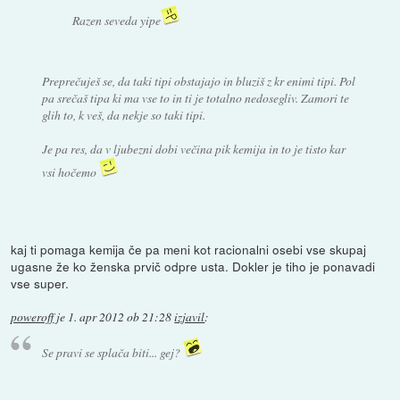
Razen seveda yipe
Preprečuješ se, da taki tipi obstajajo in bluziš z kr enimi tipi. Pol
pa srečaš tipa ki ma vse to in ti je totalno nedosegliv. Zamori te
glih to, k veš, da nekje so taki tipi.
Je pa res, da v ljubezni dobi večina pik kemija in to je tisto kar
vsi hočemo
kaj ti pomaga kemija če pa meni kot racionalni osebi vse skupaj
ugasne že ko ženska prvič odpre usta. Dokler je tiho je ponavadi
vse super.
poweroff
je
1. apr 2012 ob 21:28
izjavil
:
Se pravi se splača biti... gej?