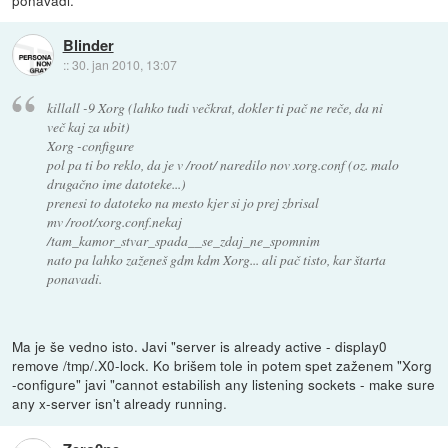
Blinder
::
30. jan 2010, 13:07
killall -9 Xorg (lahko tudi večkrat, dokler ti pač ne reče, da ni
več kaj za ubit)
Xorg -configure
pol pa ti bo reklo, da je v /root/ naredilo nov xorg.conf (oz. malo
drugačno ime datoteke...)
prenesi to datoteko na mesto kjer si jo prej zbrisal
mv /root/xorg.conf.nekaj
/tam_kamor_stvar_spada__se_zdaj_ne_spomnim
nato pa lahko zaženeš gdm kdm Xorg... ali pač tisto, kar štarta
ponavadi.
Ma je še vedno isto. Javi "server is already active - display0
remove /tmp/.X0-lock. Ko brišem tole in potem spet zaženem "Xorg
-configure" javi "cannot estabilish any listening sockets - make sure
any x-server isn't already running.