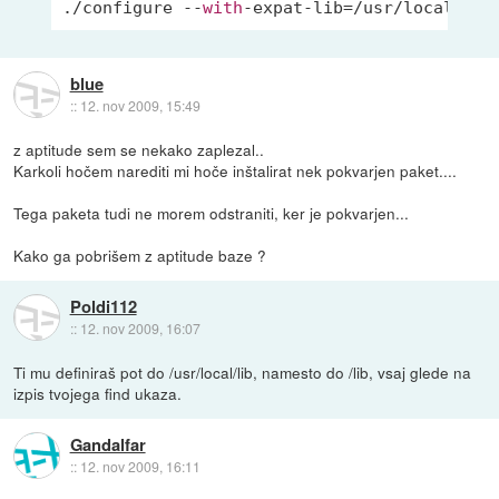
./configure --
with
-expat-lib=
/usr/
local/lib
blue
::
12. nov 2009, 15:49
z aptitude sem se nekako zaplezal..
Karkoli hočem narediti mi hoče inštalirat nek pokvarjen paket....
Tega paketa tudi ne morem odstraniti, ker je pokvarjen...
Kako ga pobrišem z aptitude baze ?
Poldi112
::
12. nov 2009, 16:07
Ti mu definiraš pot do /usr/local/lib, namesto do /lib, vsaj glede na
izpis tvojega find ukaza.
Gandalfar
::
12. nov 2009, 16:11