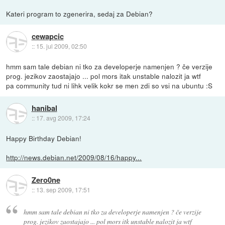
Kateri program to zgenerira, sedaj za Debian?
cewapcic
::
15. jul 2009, 02:50
hmm sam tale debian ni tko za developerje namenjen ? če verzije
prog. jezikov zaostajajo ... pol mors itak unstable nalozit ja wtf
pa community tud ni lihk velik kokr se men zdi so vsi na ubuntu :S
hanibal
::
17. avg 2009, 17:24
Happy Birthday Debian!
http://news.debian.net/2009/08/16/happy...
Zero0ne
::
13. sep 2009, 17:51
hmm sam tale debian ni tko za developerje namenjen ? če verzije
prog. jezikov zaostajajo ... pol mors itk unstable nalozit ja wtf