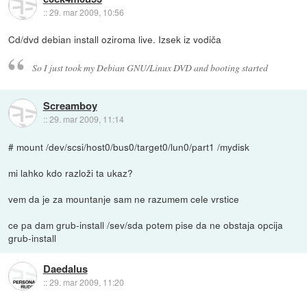
::
29. mar 2009, 10:56
Cd/dvd debian install oziroma live. Izsek iz vodiča
So I just took my Debian GNU/Linux DVD and booting started
Screamboy
::
29. mar 2009, 11:14
# mount /dev/scsi/host0/bus0/target0/lun0/part1 /mydisk
mi lahko kdo razloži ta ukaz?
vem da je za mountanje sam ne razumem cele vrstice
ce pa dam grub-install /sev/sda potem pise da ne obstaja opcija
grub-install
Daedalus
::
29. mar 2009, 11:20