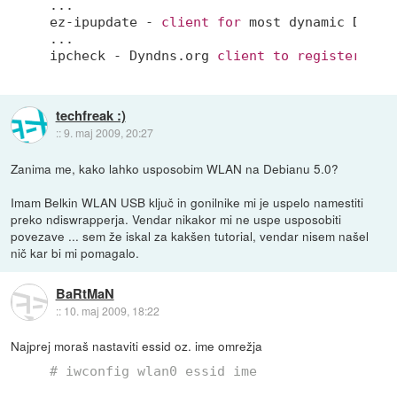
...

ez-ipupdate - 
client
for
 most dynamic DNS se
...

ipcheck - Dyndns.org 
client
to
register
 you
techfreak :)
::
9. maj 2009, 20:27
Zanima me, kako lahko usposobim WLAN na Debianu 5.0?
Imam Belkin WLAN USB ključ in gonilnike mi je uspelo namestiti
preko ndiswrapperja. Vendar nikakor mi ne uspe usposobiti
povezave ... sem že iskal za kakšen tutorial, vendar nisem našel
nič kar bi mi pomagalo.
BaRtMaN
::
10. maj 2009, 18:22
Najprej moraš nastaviti essid oz. ime omrežja
# iwconfig wlan0 essid ime