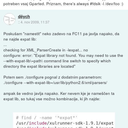
potreben vsaj Gparted. Priznam, there's always #fdsik -l /dev/foo :)
dëych
::
4. nov 2009, 11:37
Poskušam "namestit" neko zadevo na FC11 pa javlja napako, da
ne najde expat lib:
...
checking for XML_ParserCreate in -lexpat... no
configure: error: "Expat library not found. You may need to use the
--with-expat-lib\=path\ command line switch to specify which
directory the expat libraries are located"
Potem sem ./configure pognal z dodatnim parametrom:
./configure --with-expat-lib=/usr/lib/python2.6/xml/parsers/
ampak še vedno javlja napako. Ker nevem kje je nameščen ta
expat lib, so tukaj vse možno kombinacije, ki jih najde:
# find / -name '*expat*'
/usr/
include
/xulrunner-sdk-1.9.1/expat
