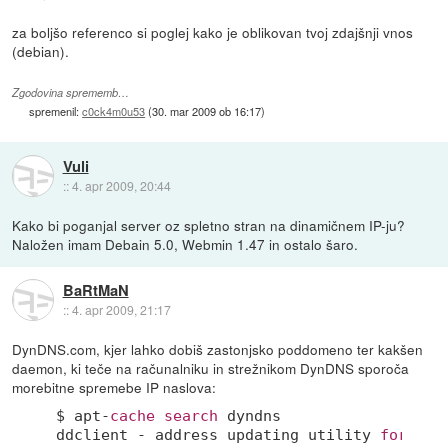
za boljšo referenco si poglej kako je oblikovan tvoj zdajšnji vnos
(debian).
Zgodovina sprememb…
spremenil:
c0ck4m0u53
(
30. mar 2009 ob 16:17
)
Vuli
::
4. apr 2009, 20:44
Kako bi poganjal server oz spletno stran na dinamičnem IP-ju?
Naložen imam Debain 5.0, Webmin 1.47 in ostalo šaro.
BaRtMaN
::
4. apr 2009, 21:17
DynDNS.com, kjer lahko dobiš zastonjsko poddomeno ter kakšen
daemon, ki teče na računalniku in strežnikom DynDNS sporoča
morebitne spremebe IP naslova:
$ apt-
cache
search
 dyndns

ddclient - address updating utility 
for
 dyn