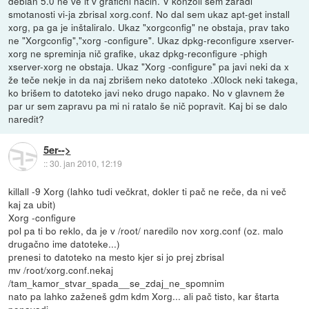
debian 5.0 ne ve it v grafični način. V konzoli sem zaradi
smotanosti vi-ja zbrisal xorg.conf. No dal sem ukaz apt-get install
xorg, pa ga je inštaliralo. Ukaz "xorgconfig" ne obstaja, prav tako
ne "Xorgconfig","xorg -configure". Ukaz dpkg-reconfigure xserver-
xorg ne spreminja nič grafike, ukaz dpkg-reconfigure -phigh
xserver-xorg ne obstaja. Ukaz "Xorg -configure" pa javi neki da x
že teče nekje in da naj zbrišem neko datoteko .X0lock neki takega,
ko brišem to datoteko javi neko drugo napako. No v glavnem že
par ur sem zapravu pa mi ni ratalo še nič popravit. Kaj bi se dalo
naredit?
5er-->
::
30. jan 2010, 12:19
killall -9 Xorg (lahko tudi večkrat, dokler ti pač ne reče, da ni več
kaj za ubit)
Xorg -configure
pol pa ti bo reklo, da je v /root/ naredilo nov xorg.conf (oz. malo
drugačno ime datoteke...)
prenesi to datoteko na mesto kjer si jo prej zbrisal
mv /root/xorg.conf.nekaj
/tam_kamor_stvar_spada__se_zdaj_ne_spomnim
nato pa lahko zaženeš gdm kdm Xorg... ali pač tisto, kar štarta
ponavadi.