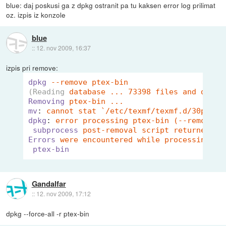
blue: daj poskusi ga z dpkg ostranit pa tu kaksen error log prilimat
oz. izpis iz konzole
blue
::
12. nov 2009, 16:37
izpis pri remove:
dpkg
--remove ptex-bin
(Reading
database ... 73398 files and direc
Removing
ptex-bin ...
mv
: 
cannot stat `/etc/texmf/texmf.d/30ptex.
dpkg
: 
error processing ptex-bin (--remove):
subprocess
post-removal script returned er
Errors
were encountered while processing:
ptex-bin
Gandalfar
::
12. nov 2009, 17:12
dpkg --force-all -r ptex-bin