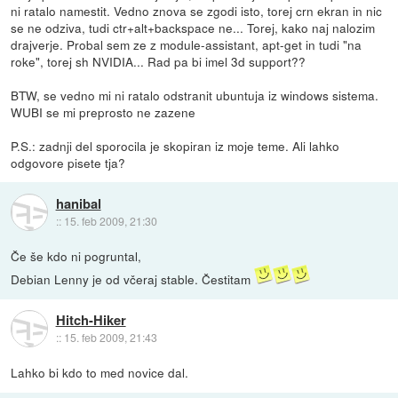
ni ratalo namestit. Vedno znova se zgodi isto, torej crn ekran in nic
se ne odziva, tudi ctr+alt+backspace ne... Torej, kako naj nalozim
drajverje. Probal sem ze z module-assistant, apt-get in tudi "na
roke", torej sh NVIDIA... Rad pa bi imel 3d support??
BTW, se vedno mi ni ratalo odstranit ubuntuja iz windows sistema.
WUBI se mi preprosto ne zazene
P.S.: zadnji del sporocila je skopiran iz moje teme. Ali lahko
odgovore pisete tja?
hanibal
::
15. feb 2009, 21:30
Če še kdo ni pogruntal,
Debian Lenny je od včeraj stable. Čestitam
Hitch-Hiker
::
15. feb 2009, 21:43
Lahko bi kdo to med novice dal.