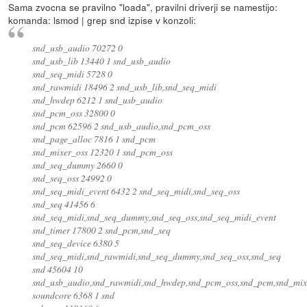
Sama zvocna se pravilno "loada", pravilni driverji se namestijo:
komanda: lsmod | grep snd izpise v konzoli:
snd_usb_audio 70272 0
snd_usb_lib 13440 1 snd_usb_audio
snd_seq_midi 5728 0
snd_rawmidi 18496 2 snd_usb_lib,snd_seq_midi
snd_hwdep 6212 1 snd_usb_audio
snd_pcm_oss 32800 0
snd_pcm 62596 2 snd_usb_audio,snd_pcm_oss
snd_page_alloc 7816 1 snd_pcm
snd_mixer_oss 12320 1 snd_pcm_oss
snd_seq_dummy 2660 0
snd_seq_oss 24992 0
snd_seq_midi_event 6432 2 snd_seq_midi,snd_seq_oss
snd_seq 41456 6
snd_seq_midi,snd_seq_dummy,snd_seq_oss,snd_seq_midi_event
snd_timer 17800 2 snd_pcm,snd_seq
snd_seq_device 6380 5
snd_seq_midi,snd_rawmidi,snd_seq_dummy,snd_seq_oss,snd_seq
snd 45604 10
snd_usb_audio,snd_rawmidi,snd_hwdep,snd_pcm_oss,snd_pcm,snd_mixer
soundcore 6368 1 snd