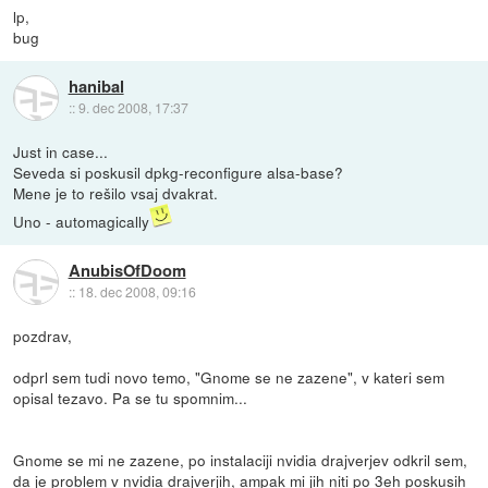
lp,
bug
hanibal
::
9. dec 2008, 17:37
Just in case...
Seveda si poskusil dpkg-reconfigure alsa-base?
Mene je to rešilo vsaj dvakrat.
Uno - automagically
AnubisOfDoom
::
18. dec 2008, 09:16
pozdrav,
odprl sem tudi novo temo, "Gnome se ne zazene", v kateri sem
opisal tezavo. Pa se tu spomnim...
Gnome se mi ne zazene, po instalaciji nvidia drajverjev odkril sem,
da je problem v nvidia drajverjih, ampak mi jih niti po 3eh poskusih