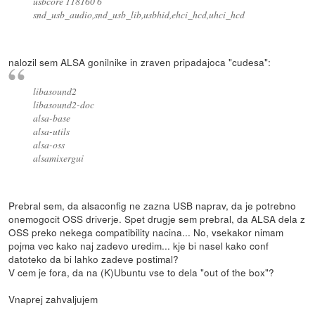
usbcore 118160 6
snd_usb_audio,snd_usb_lib,usbhid,ehci_hcd,uhci_hcd
nalozil sem ALSA gonilnike in zraven pripadajoca "cudesa":
libasound2
libasound2-doc
alsa-base
alsa-utils
alsa-oss
alsamixergui
Prebral sem, da alsaconfig ne zazna USB naprav, da je potrebno
onemogocit OSS driverje. Spet drugje sem prebral, da ALSA dela z
OSS preko nekega compatibility nacina... No, vsekakor nimam
pojma vec kako naj zadevo uredim... kje bi nasel kako conf
datoteko da bi lahko zadeve postimal?
V cem je fora, da na (K)Ubuntu vse to dela "out of the box"?
Vnaprej zahvaljujem