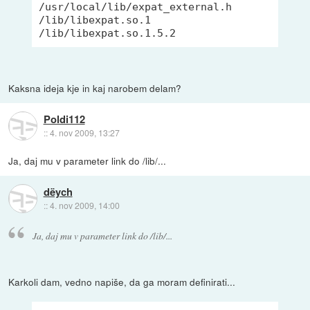
/usr/local/lib/expat_external.h

/lib/libexpat.so.1

Kaksna ideja kje in kaj narobem delam?
Poldi112
::
4. nov 2009, 13:27
Ja, daj mu v parameter link do /lib/...
dëych
::
4. nov 2009, 14:00
Ja, daj mu v parameter link do /lib/...
Karkoli dam, vedno napiše, da ga moram definirati...