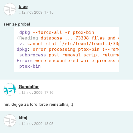
blue
::
12. nov 2009, 17:15
sem že probal
dpkg
--force-all -r ptex-bin
(Reading
database ... 73398 files and direc
mv
: 
cannot stat `/etc/texmf/texmf.d/30ptex.
dpkg
: 
error processing ptex-bin (--remove):
subprocess
post-removal script returned er
Errors
were encountered while processing:
ptex-bin
Gandalfar
::
12. nov 2009, 17:16
hm, dej ga za foro force reinstalliraj :)
kitaj
::
14. nov 2009, 18:05