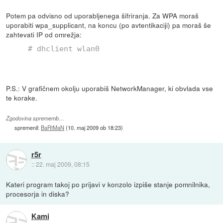
Potem pa odvisno od uporabljenega šifriranja. Za WPA moraš
uporabiti wpa_supplicant, na koncu (po avtentikaciji) pa moraš še
zahtevati IP od omrežja:
# dhclient wlan0
P.S.: V grafičnem okolju uporabiš NetworkManager, ki obvlada vse
te korake.
Zgodovina sprememb…
spremenil:
BaRtMaN
(
10. maj 2009 ob 18:23
)
r5r
::
22. maj 2009, 08:15
Kateri program takoj po prijavi v konzolo izpiše stanje pomnilnika,
procesorja in diska?
Kami