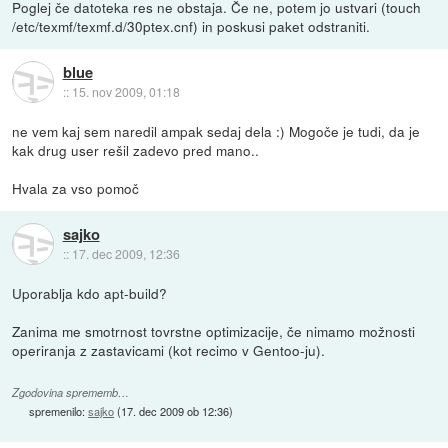
Poglej če datoteka res ne obstaja. Če ne, potem jo ustvari (touch
/etc/texmf/texmf.d/30ptex.cnf) in poskusi paket odstraniti.
blue
::
15. nov 2009, 01:18
ne vem kaj sem naredil ampak sedaj dela :) Mogoče je tudi, da je
kak drug user rešil zadevo pred mano..
Hvala za vso pomoč
sajko
::
17. dec 2009, 12:36
Uporablja kdo apt-build?
Zanima me smotrnost tovrstne optimizacije, če nimamo možnosti
operiranja z zastavicami (kot recimo v Gentoo-ju).
Zgodovina sprememb…
spremenilo:
sajko
(
17. dec 2009 ob 12:36
)