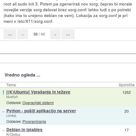
root ali sudo init 3. Potem pa zgeneriraš nov xorg, čeprav bi morale
novejše verzije xorg delovat brez xorg.conf/ lahko tudi z po potrebi
(kako ima to urejeno debian ne vem). Lokacija za xorg.conf je pri
meni v /etc/X11/xorg.conf.
39
/ 40
««
«
»
»»
Vredno ogleda ...
Tema
Sporočila
!
[(K)Ubuntu] Vprašanja in težave
1262
bluefish
Oddelek:
Operacijski sistemi
»
Python - pošlji aplikacijo na server
20
LimitaL
Oddelek:
Programiranje
»
Debian in iptables
17
KrCbelca