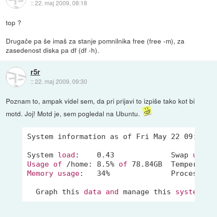
::
22. maj 2009, 08:18
top ?
Drugače pa še imaš za stanje pomnilnika free (free -m), za
zasedenost diska pa df (df -h).
r5r
::
22. maj 2009, 09:30
Poznam to, ampak videl sem, da pri prijavi to izpiše tako kot bi
motd. Joj! Motd je, sem pogledal na Ubuntu.
System information as of Fri May 22 09:20:01
System 
load
:    
0.43
             Swap 
usage
Usage
of
 /home: 
8.5
% 
of
78.84
GB  Temperatur
Memory
usage
:   
34
%              Processes:
  Graph this 
data
and
 manage this 
system
at