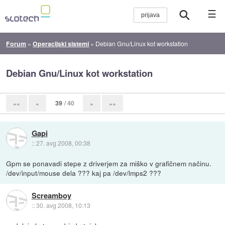
☰
Forum
»
Operacijski sistemi
»
Debian Gnu/Linux kot workstation
Debian Gnu/Linux kot workstation
39
/ 40
««
«
»
»»
Gapi
::
27. avg 2008, 00:38
Gpm se ponavadi stepe z driverjem za miško v grafičnem načinu.
/dev/input/mouse dela ??? kaj pa /dev/lmps2 ???
Screamboy
::
30. avg 2008, 10:13