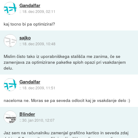
Gandalfar
::
18. dec 2009, 02:11
kaj tocno bi pa optimiziral?
sajko
::
18. dec 2009, 10:48
Mislim čisto tako iz uporabniškega stališča me zanima, če se
zamenjava za optimizirane paketke sploh opazi pri vsakdanjem
delu.
Gandalfar
::
18. dec 2009, 11:51
naceloma ne. Moras se pa seveda odlocit kaj je vsakdanje delo :)
Blinder
::
30. jan 2010, 12:07
Jaz sem na računalniku zamenjal grafično kartico in seveda zdaj