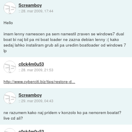
Screamboy
::
28. mar 2009, 17:44
Hello
imam lenny namescen pa sem namestil zraven se windows7 dual
boat bi naj bil pa mi boat loader ne zazna debian lenny :( kako
sedaj lahko instaliram grub ali pa uredim boatloader od windows 7
lp
c0ck4m0u53
::
28. mar 2009, 21:53
http://www.cyberciti.biz/tips/restore-d...
Screamboy
::
29. mar 2009, 04:43
ne razumem kako naj pridem v konzolo ko pa nemorem boatat?
live cd ali?
c0ck4m0u53