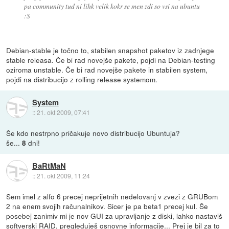
pa community tud ni lihk velik kokr se men zdi so vsi na ubuntu
:S
Debian-stable je točno to, stabilen snapshot paketov iz zadnjege
stable releasa. Če bi rad novejše pakete, pojdi na Debian-testing
oziroma unstable. Če bi rad novejše pakete in stabilen system,
pojdi na distribucijo z rolling release systemom.
System
::
21. okt 2009, 07:41
Še kdo nestrpno pričakuje novo distribucijo Ubuntuja?
še...
dni!
8
BaRtMaN
::
21. okt 2009, 11:24
Sem imel z alfo 6 precej neprijetnih nedelovanj v zvezi z GRUBom
2 na enem svojih računalnikov. Sicer je pa beta1 precej kul. Še
posebej zanimiv mi je nov GUI za upravljanje z diski, lahko nastaviš
softverski RAID, pregleduješ osnovne informacije... Prej je bil za to