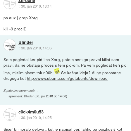
Zero0ne
::
30. jan 2010, 13:14
ps aux | grep Xorg
kill -9 procID
Blinder
::
30. jan 2010, 14:06
Sem pogledal ker pid ima Xorg, potem sem ga proval killat sam
pravi, da ne obstaja proces s tem pid-om. Pa vem pogledat keri pid
ima, mislim nisem tok n00b
Še kašna ideja? Al ne preostane
drugega kot
http://www.ubuntu.com/getubuntu/download
Zgodovina sprememb…
spremenil:
Blinder
(
30. jan 2010 ob 14:06
)
c0ck4m0u53
::
30. jan 2010, 14:25
Sicer bi moralo delovat, kot je napisal 5er, lahko pa poizkusiš kot