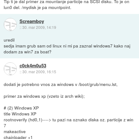
Tip ti je dal primer za mountanje particije na SCSI disku. To je on
lun0 del. /mydisk je pa mountpoint.
Screamboy
::
30. mar 2009, 14:19
uredil
sedja imam grub sam od linux ni mi pa zaznal windows7 kako naj
dodam za win7 za boat?
c0ck4m0u53
::
30. mar 2009, 16:15
dodati je potrebno vnos za windows v /boot/grub/menu.lst,
primer za windows xp (vzeto iz arch wiki);
# (2) Windows XP
title Windows XP
rootnoverify (hd0,1)----> tu pazi na oznako diska oz. particije z win
7
makeactive
chainloader +1