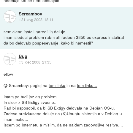
nedeluje kot ce nebi obstajalo
Screamboy
::
31. avg 2008, 18:11
sem clean install naredil in deluje.
imam sledeci problem rabm ati radeon 3850 pc express instalirat
da bo delovalo pospesevanje. kako bi namestil?
Bug
::
3. dec 2008, 21:35
ellow
@ Sreamboy: poglej na
tem linku
in na
tem linku...
Imam pa tudi jaz en problem:
In sicer z SB Extigy zvocno...
Rad bi usposobil, da bi SB Extigy delovala na Debian OS-u.
Zadeva preizkuseno deluje na (K)Ubuntu sistemih a v Debian-u
imam muke...
Iscem po Internetu a mislim, da ne najdem zadovoljive resitve....