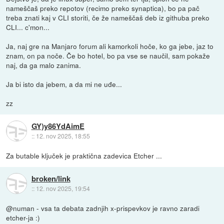
nameščaš preko repotov (recimo preko synaptica), bo pa pač
treba znati kaj v CLI storiti, če že nameščaš deb iz githuba preko
CLI... c'mon...
Ja, naj gre na Manjaro forum ali kamorkoli hoče, ko ga jebe, jaz to
znam, on pa noče. Če bo hotel, bo pa vse se naučil, sam pokaže
naj, da ga malo zanima.
Ja bi isto da jebem, a da mi ne uđe...
zz
GY)y86YdAimE
::
12. nov 2025, 18:55
Za butable ključek je praktična zadevica Etcher ...
broken/link
::
12. nov 2025, 19:54
@numan - vsa ta debata zadnjih x-prispevkov je ravno zaradi
etcher-ja :)