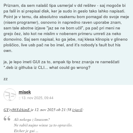
Priznam, da sem nalašč tipa usmerjal v dd rešitev - saj mogoče bi
pa falil in si prepisal disk, ker je sudo in geslo tako lahko napisati.
Point je v temu, da absolutno vsakemu bom pomagal do svoje meje
(nisem programer), osnovno in napredno raven uporabe znam,
sam tale abotne izjave "jaz se ne bom učil", pa pač pri meni ne
grejo čez, isto kot ne mislim v nobenem primeru umreti za neko
domovino. Saj sem napisal, ko ga jebe, naj klesa klinopis v glineno
ploščico, live usb pač ne bo imel, and it's nobody's fault but his
own.
ja, je lepo imeti GUI za to, ampak tip brez znanja re nameščati
*.deb iz githuba iz CLI... what could go wrong?
zz
misek
::
13. nov 2025, 09:44
GY)y86YdAimE
je
12. nov 2025 ob 21:58
izjavil
:
Ali nekoga z linuxom?
Ne rabiš nujno winse za to opravilo.
Etcher je gui ...