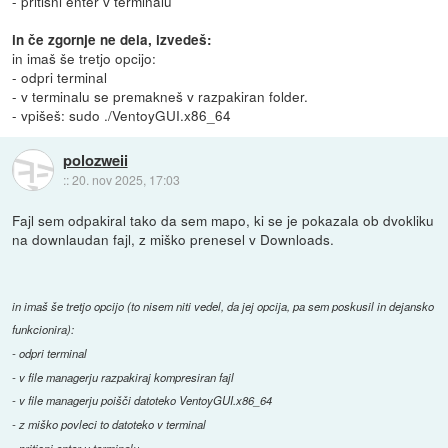
- pritisni enter v terminalu
in če zgornje ne dela, izvedeš:
in imaš še tretjo opcijo:
- odpri terminal
- v terminalu se premakneš v razpakiran folder.
- vpišeš: sudo ./VentoyGUI.x86_64
polozweii
::
20. nov 2025, 17:03
Fajl sem odpakiral tako da sem mapo, ki se je pokazala ob dvokliku
na downlaudan fajl, z miško prenesel v Downloads.
in imaš še tretjo opcijo (to nisem niti vedel, da jej opcija, pa sem poskusil in dejansko
funkcionira):
- odpri terminal
- v file managerju razpakiraj kompresiran fajl
- v file managerju poišči datoteko VentoyGUI.x86_64
- z miško povleci to datoteko v terminal
- pritisni enter v terminalu