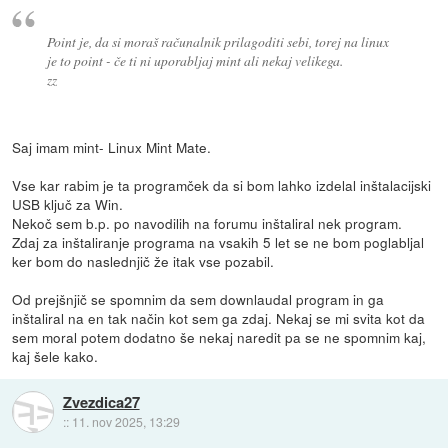
Point je, da si moraš računalnik prilagoditi sebi, torej na linux
je to point - če ti ni uporabljaj mint ali nekaj velikega.
zz
Saj imam mint- Linux Mint Mate.
Vse kar rabim je ta programček da si bom lahko izdelal inštalacijski
USB ključ za Win.
Nekoč sem b.p. po navodilih na forumu inštaliral nek program.
Zdaj za inštaliranje programa na vsakih 5 let se ne bom poglabljal
ker bom do naslednjič že itak vse pozabil.
Od prejšnjič se spomnim da sem downlaudal program in ga
inštaliral na en tak način kot sem ga zdaj. Nekaj se mi svita kot da
sem moral potem dodatno še nekaj naredit pa se ne spomnim kaj,
kaj šele kako.
Zvezdica27
::
11. nov 2025, 13:29