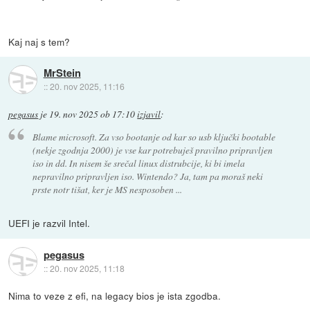
Kaj naj s tem?
MrStein
::
20. nov 2025, 11:16
pegasus
je
19. nov 2025 ob 17:10
izjavil
:
Blame microsoft. Za vso bootanje od kar so usb ključki bootable
(nekje zgodnja 2000) je vse kar potrebuješ pravilno pripravljen
iso in dd. In nisem še srečal linux distrubcije, ki bi imela
nepravilno pripravljen iso. Wintendo? Ja, tam pa moraš neki
prste notr tišat, ker je MS nesposoben ...
UEFI je razvil Intel.
pegasus
::
20. nov 2025, 11:18
Nima to veze z efi, na legacy bios je ista zgodba.