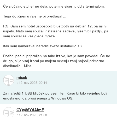
Če slučajno etcher ne dela, potem je sicer tu dd s terminalom.
Tega dotičnemu raje ne bi predlagal ...
P.S. Sam sem hotel usposobiti bluetooth na debian 12, pa mi ni
uspelo. Nato sem spucal inštalirane zadeve, nisem bil pazljiv, pa
sem spucal še vse glede mreže ...
Itak sem nameraval narediti svežo instalacijo 13 ...
Dotični pač ni pripraljen na take izzive, kot je sam povedal. Če ne
drugo, si je vsaj izbral po mojem mnenju zanj najbolj primerno
distribucijo - Mint.
misek
::
12. nov 2025, 20:44
Za narediti 1 USB ključek po vsem tem času bi bilo verjetno bolj
enostavno, da prosi enega z Windows OS.
GY)y86YdAimE
::
12. nov 2025, 21:58