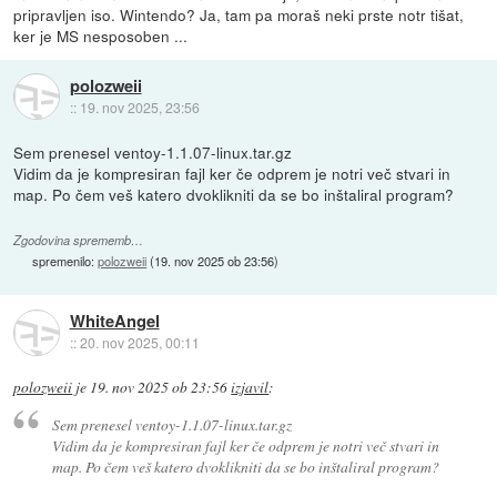
pripravljen iso. Wintendo? Ja, tam pa moraš neki prste notr tišat,
ker je MS nesposoben ...
polozweii
::
19. nov 2025, 23:56
Sem prenesel ventoy-1.1.07-linux.tar.gz
Vidim da je kompresiran fajl ker če odprem je notri več stvari in
map. Po čem veš katero dvoklikniti da se bo inštaliral program?
Zgodovina sprememb…
spremenilo:
polozweii
(
19. nov 2025 ob 23:56
)
WhiteAngel
::
20. nov 2025, 00:11
polozweii
je
19. nov 2025 ob 23:56
izjavil
:
Sem prenesel ventoy-1.1.07-linux.tar.gz
Vidim da je kompresiran fajl ker če odprem je notri več stvari in
map. Po čem veš katero dvoklikniti da se bo inštaliral program?