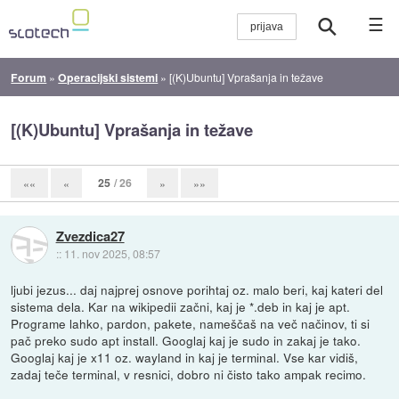
☰
Forum
»
Operacijski sistemi
»
[(K)Ubuntu] Vprašanja in težave
[(K)Ubuntu] Vprašanja in težave
25
/ 26
««
«
»
»»
Zvezdica27
::
11. nov 2025, 08:57
ljubi jezus... daj najprej osnove porihtaj oz. malo beri, kaj kateri del
sistema dela. Kar na wikipedii začni, kaj je *.deb in kaj je apt.
Programe lahko, pardon, pakete, nameščaš na več načinov, ti si
pač preko sudo apt install. Googlaj kaj je sudo in zakaj je tako.
Googlaj kaj je x11 oz. wayland in kaj je terminal. Vse kar vidiš,
zadaj teče terminal, v resnici, dobro ni čisto tako ampak recimo.