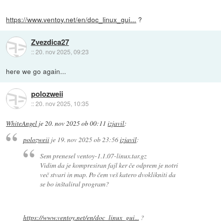
https://www.ventoy.net/en/doc_linux_gui...
?
Zvezdica27
::
20. nov 2025, 09:23
here we go again...
polozweii
::
20. nov 2025, 10:35
WhiteAngel
je
20. nov 2025 ob 00:11
izjavil
:
polozweii
je
19. nov 2025 ob 23:56
izjavil
:
Sem prenesel ventoy-1.1.07-linux.tar.gz
Vidim da je kompresiran fajl ker če odprem je notri
več stvari in map. Po čem veš katero dvoklikniti da
se bo inštaliral program?
https://www.ventoy.net/en/doc_linux_gui...
?