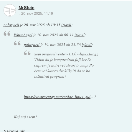
MrStein
::
20. nov 2025, 11:19
polozweii
je
20. nov 2025 ob 10:35
izjavil
:
WhiteAngel
je
20. nov 2025 ob 00:11
izjavil
:
polozweii
je
19. nov 2025 ob 23:56
izjavil
:
Sem prenesel ventoy-1.1.07-linux.tar.gz
Vidim da je kompresiran fajl ker če
odprem je notri več stvari in map. Po
čem veš katero dvoklikniti da se bo
inštaliral program?
https://www.ventoy.net/en/doc_linux_gui
... ?
Kaj naj s tem?
Najbolje nič.