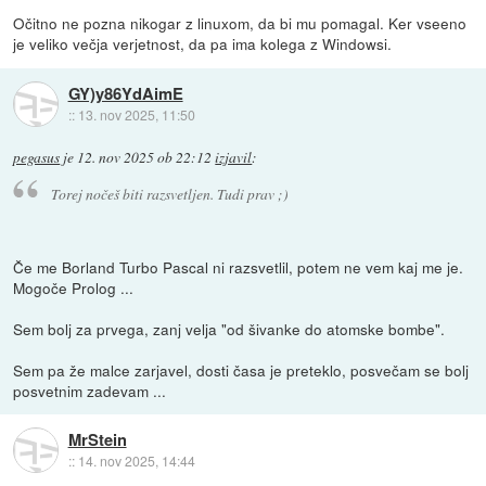
Očitno ne pozna nikogar z linuxom, da bi mu pomagal. Ker vseeno
je veliko večja verjetnost, da pa ima kolega z Windowsi.
GY)y86YdAimE
::
13. nov 2025, 11:50
pegasus
je
12. nov 2025 ob 22:12
izjavil
:
Torej nočeš biti razsvetljen. Tudi prav ;)
Če me Borland Turbo Pascal ni razsvetlil, potem ne vem kaj me je.
Mogoče Prolog ...
Sem bolj za prvega, zanj velja "od šivanke do atomske bombe".
Sem pa že malce zarjavel, dosti časa je preteklo, posvečam se bolj
posvetnim zadevam ...
MrStein
::
14. nov 2025, 14:44