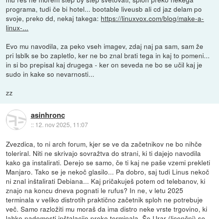
programa, tudi če bi hotel... bootable liveusb ali cd jaz delam po
svoje, preko dd, nekaj takega:
https://linuxvox.com/blog/make-a-
linux-...
Evo mu navodila, za peko vseh imagev, zdaj naj pa sam, sam že
pri lsblk se bo zapletlo, ker ne bo znal brati tega in kaj to pomeni...
in si bo prepisal kaj drugega - ker on seveda ne bo se učil kaj je
sudo in kake so nevarnosti...
zz
asinhronc
::
12. nov 2025, 11:07
Zvezdica, to ni arch forum, kjer se ve da začetnikov ne bo nihče
toleriral. Niti ne skrivajo sovražtva do strani, ki ti dajejo navodila
kako ga instalirati. Derejo se samo, če ti kaj ne paše vzemi prekleti
Manjaro. Tako se je nekoč glasilo... Pa dobro, saj tudi Linus nekoč
ni znal inštalirati Debiana... Kaj pričakuješ potem od telebanov, ki
znajo na koncu dneva pognati le rufus? In ne, v letu 2025
terminala v veliko distrotih praktično začetnik sploh ne potrebuje
več. Samo razložiti mu moraš da ima distro neke vrste trgovino, ki
lahko nadomesti inštalacijo preko terminala. Še Urar (licenčni) so