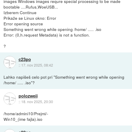
images Windows images requre special processing to be made
bootable ....Rufus,WoeUSB...
Izberem Continue
Prikaže se Linux okno: Error
Error opening source
Something went wrong while opening /home/ ..... .iso
Error: (0,h.request Metadata) is not a function.
?
c23po
::
17. nov 2025, 08:42
Lahko napišeš celo pot pri "Something went wrong while opening
/home/ ..... .iso"?
polozweii
::
18. nov 2025, 20:30
/home/admini10/Prejmi/-
Win10_(ime fajla).iso