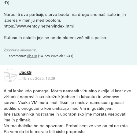
:D).
Naredi ti dve particiji, s prve boota, na drugo snemaš isote in jih
izbereš v meniju med bootom.
https://www.ventoy.net/en/index.html
Rufusa in ostalih jajc se ne dotaknem več niti s palico.
Zgodovina sprememb…
spremenilo:
Ales78
(
14. nov 2025 ob 16:41
)
Jack9
::
15. nov 2025, 13:39
A mi lahko kdo pomaga. Morm namestit virtualno okolje ki ima: dve
virtualnj napravi linux strežnik(debian in lubuntu) in wibdows
server. Vsaka VM mora imeti fiksni ip naslov, namescen guesst
addition, onogoceno komunikacijo med Vm in gostiteljem.
Ime racunalnika hostname in uporabnisko ime morata vsebovati
ime in priimek.
Na racubalnike se ne spoznam. Probal sem ze vse oa mi ne rata.
Pa vem da bi to moralo biti cisto preprosto