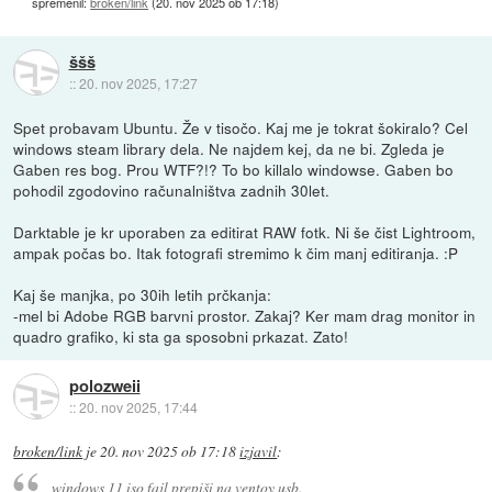
spremenil:
broken/link
(
20. nov 2025 ob 17:18
)
ššš
::
20. nov 2025, 17:27
Spet probavam Ubuntu. Že v tisočo. Kaj me je tokrat šokiralo? Cel
windows steam library dela. Ne najdem kej, da ne bi. Zgleda je
Gaben res bog. Prou WTF?!? To bo killalo windowse. Gaben bo
pohodil zgodovino računalništva zadnih 30let.
Darktable je kr uporaben za editirat RAW fotk. Ni še čist Lightroom,
ampak počas bo. Itak fotografi stremimo k čim manj editiranja. :P
Kaj še manjka, po 30ih letih prčkanja:
-mel bi Adobe RGB barvni prostor. Zakaj? Ker mam drag monitor in
quadro grafiko, ki sta ga sposobni prkazat. Zato!
polozweii
::
20. nov 2025, 17:44
broken/link
je
20. nov 2025 ob 17:18
izjavil
:
windows 11 iso fajl prepiši na ventoy usb.