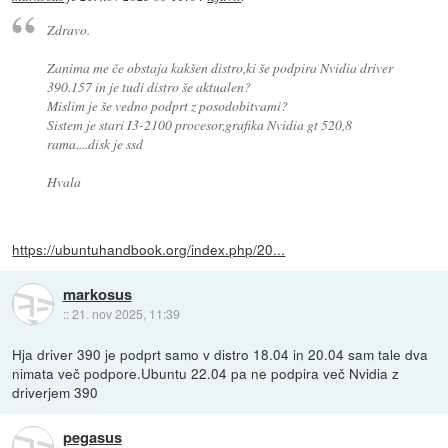
Zdravo.
Zanima me če obstaja kakšen distro,ki še podpira Nvidia driver
390.157 in je tudi distro še aktualen?
Mislim je še vedno podprt z posodobitvami?
Sistem je stari I3-2100 procesor,grafika Nvidia gt 520,8
rama....disk je ssd
Hvala
https://ubuntuhandbook.org/index.php/20...
markosus
::
21. nov 2025, 11:39
Hja driver 390 je podprt samo v distro 18.04 in 20.04 sam tale dva
nimata več podpore.Ubuntu 22.04 pa ne podpira več Nvidia z
driverjem 390
pegasus