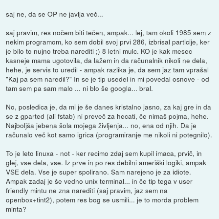
saj ne, da se OP ne javlja več...
saj pravim, res nočem biti tečen, ampak... lej, tam okoli 1985 sem z
nekim programom, ko sem dobil svoj prvi 286, izbrisal particije, ker
je bilo to nujno treba narediti ;) 8 letni mulc. KO je kak mesec
kasneje mama ugotovila, da lažem in da računalnik nikoli ne dela,
hehe, je servis to uredil - ampak razlika je, da sem jaz tam vprašal
"Kaj pa sem naredil?" In se je tip usedel in mi povedal osnove - od
tam sem pa sam malo ... ni blo še googla... bral.
No, posledica je, da mi je še danes kristalno jasno, za kaj gre in da
se z gparted (ali fstab) ni preveč za hecati, če nimaš pojma, hehe.
Najboljša jebena šola mojega življenja... no, ena od njih. Da je
računalo več kot samo igrica (programiranje me nikoli ni potegnilo).
To je leto linuxa - not - ker recimo zdaj sem kupil imaca, prvič, in
glej, vse dela, vse. Iz prve in po res debilni ameriški logiki, ampak
VSE dela. Vse je super spolirano. Sam narejeno je za idiote.
Ampak zadaj je še vedno unix terminal... in če tip tega v user
friendly mintu ne zna narediti (saj pravim, jaz sem na
openbox+tint2), potem res bog se usmili... je to morda problem
minta?