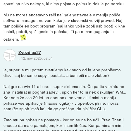
spusti na nivo nekoga, ki nima pojma o pojmu in deluje po nareku.
Mu ne moreš enostavno reči naj najenostavneje v meniju pošče
software manager, ne vem kako je v slovenski verziji prevod. Naj
tam poišče en boot program (saj lahko vpiše zgolj usb boot) klikne
install, potrdi, vpiši geslo in počakaj. Ti pa o man guglanju in
ostalem.
Zvezdica27
::
12. nov 2025, 08:54
ja, super, a mu potem svetujemo kak sudo dd in lepo prepišemo
disk - saj bo samo copy - pastal... a čem biti malo zloben?
Naj gre na win 11 ali osx - super sistema sta. Če pa tip v mintu ne
zna inštalirat in pognat zadev... sploh ker to ni nek oskubljen WM...
Ker sem že cca 20 let na openbox, ne vem ali ti mint a meniju
prikaže vse aplikacije (macos logika) - v openbox jih ne, moraš
sam (če sploh imaš kaj, da ge grafično, da nisi čist CLI).
Zato mu pa noben ne pomaga - ker on se ne bo učil. Prav. Then I
choose da malo pametujem, ker imam lih čas. Ker pa nimam mint,
mu res ne morem step by step svetovati, sploh preko nekega