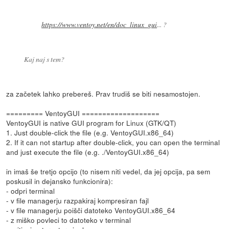
https://www.ventoy.net/en/doc_linux_gui
... ?
Kaj naj s tem?
za začetek lahko prebereš. Prav trudiš se biti nesamostojen.
========= VentoyGUI ===================
VentoyGUI is native GUI program for Linux (GTK/QT)
1. Just double-click the file (e.g. VentoyGUI.x86_64)
2. If it can not startup after double-click, you can open the terminal
and just execute the file (e.g. ./VentoyGUI.x86_64)
in imaš še tretjo opcijo (to nisem niti vedel, da jej opcija, pa sem
poskusil in dejansko funkcionira):
- odpri terminal
- v file managerju razpakiraj kompresiran fajl
- v file managerju poišči datoteko VentoyGUI.x86_64
- z miško povleci to datoteko v terminal