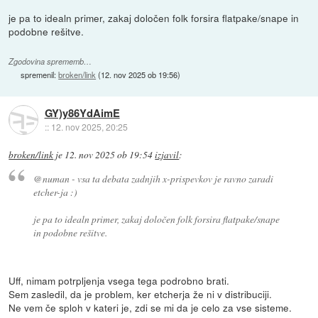
je pa to idealn primer, zakaj določen folk forsira flatpake/snape in
podobne rešitve.
Zgodovina sprememb…
spremenil:
broken/link
(
12. nov 2025 ob 19:56
)
GY)y86YdAimE
::
12. nov 2025, 20:25
broken/link
je
12. nov 2025 ob 19:54
izjavil
:
@numan - vsa ta debata zadnjih x-prispevkov je ravno zaradi
etcher-ja :)
je pa to idealn primer, zakaj določen folk forsira flatpake/snape
in podobne rešitve.
Uff, nimam potrpljenja vsega tega podrobno brati.
Sem zasledil, da je problem, ker etcherja že ni v distribuciji.
Ne vem če sploh v kateri je, zdi se mi da je celo za vse sisteme.