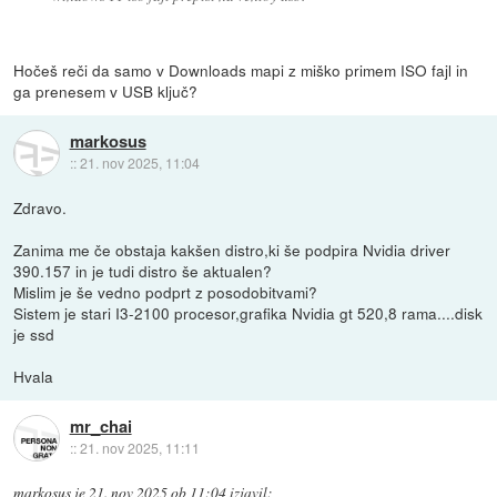
Hočeš reči da samo v Downloads mapi z miško primem ISO fajl in
ga prenesem v USB ključ?
markosus
::
21. nov 2025, 11:04
Zdravo.
Zanima me če obstaja kakšen distro,ki še podpira Nvidia driver
390.157 in je tudi distro še aktualen?
Mislim je še vedno podprt z posodobitvami?
Sistem je stari I3-2100 procesor,grafika Nvidia gt 520,8 rama....disk
je ssd
Hvala
mr_chai
::
21. nov 2025, 11:11
markosus
je
21. nov 2025 ob 11:04
izjavil
: