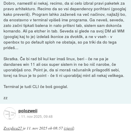
Dobro, namestil si nekaj. recimo, da si celo izbral pravi paketek za
pravo arhitekturo. Recimo da so vsi dependency porihtani (googlaj
kako preveriš). Program lahko zaženeš na več načinov, najlažji bo,
da enostavno v terminal vpišeš ime programa. Ga neveš, seveda,
zato začni tipkati balena in nato pritisni tab, sistem sam dokonča
komando. Ali pa etcher in tab. Seveda si glede na svoj DM ali WM
(googlaj kaj to je) izdelaš ikonice za dvoklik, a ne v vseh - v
openbox to po default sploh ne obstaja, so pa triki da do tega
prideš...
Skratka. Če bi rad bil kul ker imaš linux, beri - če ne pa je
dandanes win 11 ali osx super sistem in ne bo nič narobe, če
uporabljaš ono. Point je, da si moraš računalnik prilagoditi sebi,
torej na linux je to point - če ti ni uporabljaj mint ali nekaj velikega.
Terminal je tudi CLI če boš googlal.
zz
polozweii
::
11. nov 2025, 09:48
Zvezdica27
je
11. nov 2025 ob 08:57
izjavil
: