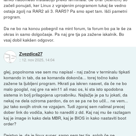
začeli ponujati, ker Linux z vgrajenim programom tukaj še vedno
ostaja zgolj na RAR2 ali 3. RAR5? Pa smo spet tam. Išči pametni
program.
Da ne bo na koncu pobegnil na mint forum, ta forum bo pa le še za
okras in samo dolgočasje. Pa naj gre tja pa zažene iskalnik. Bo
vsaj dobil kakšen odgovor.
Zvezdica27
::
12. nov 2025, 14:04
glej, popolnoma vse sem mu napisal - naj začne v terminalu tipkati
komando in tab, da se komanda dokonča... torej točno kako
zažene ta ljubljeni program. Hkrati pa iskren nasvet, da če ne bo
malo googlal, naj gre na win11 ali mac os, ki sta isto spodobna
sistema in bolj prilagojena uproabniku. Najlažje je pa tu jokati, da
nekaj ne dela oziroma pardon, da on se pa ne bo učil... ne vem...
jaz tako svojih otrok ne vzgajam. Tudi zgoraj sem nalimal precej
dober link do vodiča, kako to narediti z dd. Kaj naj mu še razlagam
kaj je image in kako dela MBR, kaj je BIOS in kako nastaviti boot
order?
Dejstvo je, da je linux super, samo sem ter tja, sploh če ne