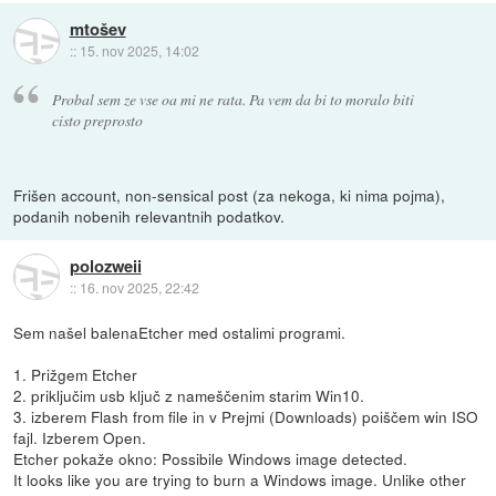
mtošev
::
15. nov 2025, 14:02
Probal sem ze vse oa mi ne rata. Pa vem da bi to moralo biti
cisto preprosto
Frišen account, non-sensical post (za nekoga, ki nima pojma),
podanih nobenih relevantnih podatkov.
polozweii
::
16. nov 2025, 22:42
Sem našel balenaEtcher med ostalimi programi.
1. Prižgem Etcher
2. priključim usb ključ z nameščenim starim Win10.
3. izberem Flash from file in v Prejmi (Downloads) poiščem win ISO
fajl. Izberem Open.
Etcher pokaže okno: Possibile Windows image detected.
It looks like you are trying to burn a Windows image. Unlike other