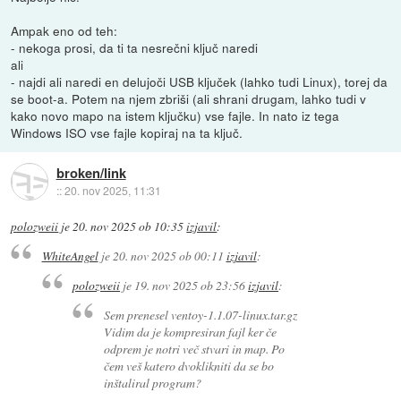
Ampak eno od teh:
- nekoga prosi, da ti ta nesrečni ključ naredi
ali
- najdi ali naredi en delujoči USB ključek (lahko tudi Linux), torej da
se boot-a. Potem na njem zbriši (ali shrani drugam, lahko tudi v
kako novo mapo na istem ključku) vse fajle. In nato iz tega
Windows ISO vse fajle kopiraj na ta ključ.
broken/link
::
20. nov 2025, 11:31
polozweii
je
20. nov 2025 ob 10:35
izjavil
:
WhiteAngel
je
20. nov 2025 ob 00:11
izjavil
:
polozweii
je
19. nov 2025 ob 23:56
izjavil
:
Sem prenesel ventoy-1.1.07-linux.tar.gz
Vidim da je kompresiran fajl ker če
odprem je notri več stvari in map. Po
čem veš katero dvoklikniti da se bo
inštaliral program?