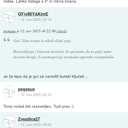
miške. Lahko tistega s 5* in mirna bosna.
GY)y86YdAimE
::
12. nov 2025, 22:10
pegasus
je
12. nov 2025 ob 22:00
izjavil
:
Gui? Zato nisem še nikoli slišal zanj.
Razsvetljenje z linuxom dosežete, ko spoznate, da so guiji samo
štoraste bergle, ki onemogočajo normalno uporabo računalnika.
Je že lepo da je gui za narediti butabl ključek ...
pegasus
::
12. nov 2025, 22:12
Torej nočeš biti razsvetljen. Tudi prav ;)
Zvezdica27
::
13. nov 2025, 09:35