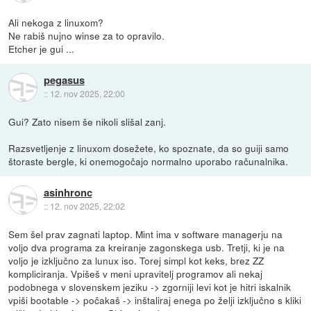
Ali nekoga z linuxom?
Ne rabiš nujno winse za to opravilo.
Etcher je gui ...
pegasus
::
12. nov 2025, 22:00
Gui? Zato nisem še nikoli slišal zanj.
Razsvetljenje z linuxom dosežete, ko spoznate, da so guiji samo
štoraste bergle, ki onemogočajo normalno uporabo računalnika.
asinhronc
::
12. nov 2025, 22:02
Sem šel prav zagnati laptop. Mint ima v software managerju na
voljo dva programa za kreiranje zagonskega usb. Tretji, ki je na
voljo je izključno za lunux iso. Torej simpl kot keks, brez ZZ
kompliciranja. Vpišeš v meni upravitelj programov ali nekaj
podobnega v slovenskem jeziku -> zgorniji levi kot je hitri iskalnik
vpiši bootable -> počakaš -> inštaliraj enega po želji izključno s kliki