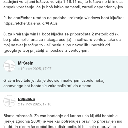
zadnjimi verzijami težave. verzija 1.18.11 naj te težave ne bi imela.
ampak vprašanje, če jo boš lahko namestil, zaradi dependency-jev.
2. balenaEtcher uradno ne podpira kreiranja windows boot ključka:
https://etcher.balena.io/#FAQs
3. za kreiranje win11 boot ključka se priporočata 2 metodi: dd (ki
bo prekomplicirana za našega userja) in software ventoy. tako da
moj nasvet je točno to - ali poskusi po navodilih uporabit dd
(google je tvoj prijatelj) ali poskusi z ventoy-jem.
MrStein
::
19. nov 2025, 17:07
Glavni hec tule je, da je decision makerjem uspelo nekaj
osnovnega kot bootanje zakomplicirati do amena.
pegasus
::
19. nov 2025, 17:10
Blame microsoft. Za vso bootanje od kar so usb ključki bootable
(nekje zgodnja 2000) je vse kar potrebuješ pravilno pripravljen iso
in dd. In nisem še srečal linux distrubcije, ki bi imela nepravilno