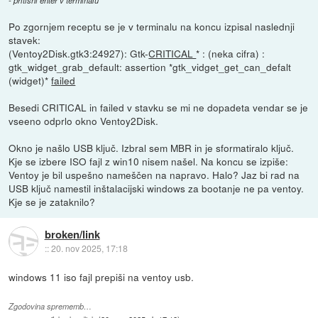
Po zgornjem receptu se je v terminalu na koncu izpisal naslednji
stavek:
(Ventoy2Disk.gtk3:24927): Gtk-
CRITICAL
* : (neka cifra) :
gtk_widget_grab_default: assertion *gtk_vidget_get_can_defalt
(widget)*
failed
Besedi CRITICAL in failed v stavku se mi ne dopadeta vendar se je
vseeno odprlo okno Ventoy2Disk.
Okno je našlo USB ključ. Izbral sem MBR in je sformatiralo ključ.
Kje se izbere ISO fajl z win10 nisem našel. Na koncu se izpiše:
Ventoy je bil uspešno nameščen na napravo. Halo? Jaz bi rad na
USB ključ namestil inštalacijski windows za bootanje ne pa ventoy.
Kje se je zataknilo?
broken/link
::
20. nov 2025, 17:18
windows 11 iso fajl prepiši na ventoy usb.
Zgodovina sprememb…