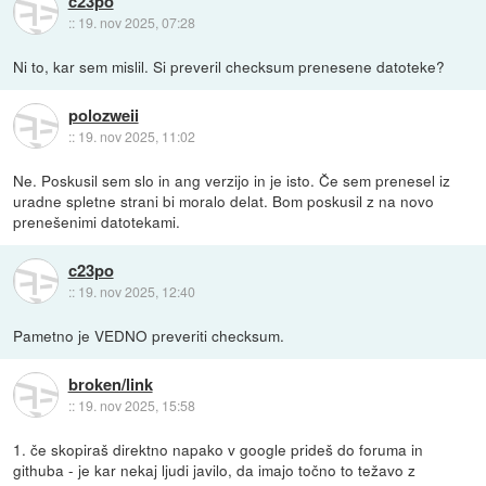
c23po
::
19. nov 2025, 07:28
Ni to, kar sem mislil. Si preveril checksum prenesene datoteke?
polozweii
::
19. nov 2025, 11:02
Ne. Poskusil sem slo in ang verzijo in je isto. Če sem prenesel iz
uradne spletne strani bi moralo delat. Bom poskusil z na novo
prenešenimi datotekami.
c23po
::
19. nov 2025, 12:40
Pametno je VEDNO preveriti checksum.
broken/link
::
19. nov 2025, 15:58
1. če skopiraš direktno napako v google prideš do foruma in
githuba - je kar nekaj ljudi javilo, da imajo točno to težavo z