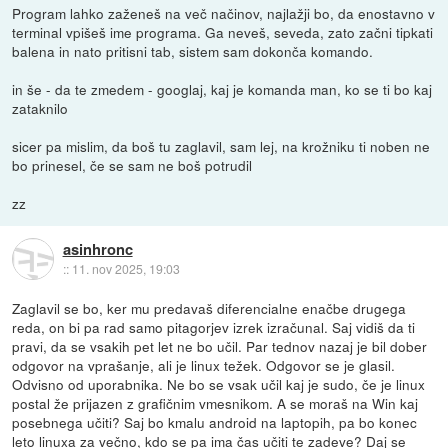
Program lahko zaženeš na več načinov, najlažji bo, da enostavno v
terminal vpišeš ime programa. Ga neveš, seveda, zato začni tipkati
balena in nato pritisni tab, sistem sam dokonča komando.
in še - da te zmedem - googlaj, kaj je komanda man, ko se ti bo kaj
zataknilo
sicer pa mislim, da boš tu zaglavil, sam lej, na krožniku ti noben ne
bo prinesel, če se sam ne boš potrudil
zz
asinhronc
::
11. nov 2025, 19:03
Zaglavil se bo, ker mu predavaš diferencialne enačbe drugega
reda, on bi pa rad samo pitagorjev izrek izračunal. Saj vidiš da ti
pravi, da se vsakih pet let ne bo učil. Par tednov nazaj je bil dober
odgovor na vprašanje, ali je linux težek. Odgovor se je glasil.
Odvisno od uporabnika. Ne bo se vsak učil kaj je sudo, če je linux
postal že prijazen z grafičnim vmesnikom. A se moraš na Win kaj
posebnega učiti? Saj bo kmalu android na laptopih, pa bo konec
leto linuxa za večno, kdo se pa ima čas učiti te zadeve? Daj se