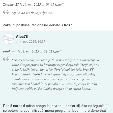
Zvezdica27
je
13. nov 2025 ob 09:35
izjavil
:
saj ne, da se OP ne javlja več...
Zakaj bi poskušal racionalno debato s troli?
Ales78
::
14. nov 2025, 16:37
asinhronc
je
12. nov 2025 ob 22:02
izjavil
:
Sem šel prav zagnati laptop. Mint ima v software managerju na
voljo dva programa za kreiranje zagonskega usb. Tretji, ki je na
voljo je izključno za lunux iso. Torej simpl kot keks, brez ZZ
kompliciranja. Vpišeš v meni upravitelj programov ali nekaj
podobnega v slovenskem jeziku -> zgorniji levi kot je hitri
iskalnik vpiši bootable -> počakaš -> inštaliraj enega po želji
izključno s kliki miške. Lahko tistega s 5* in mirna bosna.
Rabiš narediti točno enega in je vredu, dokler ključka ne izgubiš (in
se potem ne spomniš več imena programa, been there done that