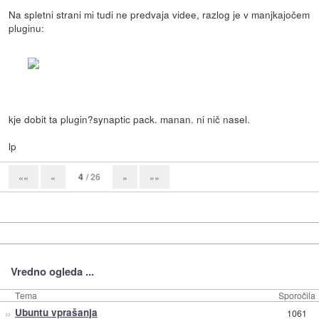
Na spletni strani mi tudi ne predvaja videe, razlog je v manjkajočem
pluginu:
kje dobit ta plugin?synaptic pack. manan. ni nič nasel.
lp
4
/ 26
««
«
»
»»
Vredno ogleda ...
Tema
Sporočila
»
Ubuntu vprašanja
1061