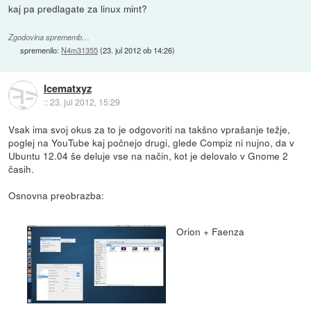
kaj pa predlagate za linux mint?
Zgodovina sprememb…
spremenilo:
N4m31355
(
23. jul 2012 ob 14:26
)
Icematxyz
::
23. jul 2012, 15:29
Vsak ima svoj okus za to je odgovoriti na takšno vprašanje težje,
poglej na YouTube kaj počnejo drugi, glede Compiz ni nujno, da v
Ubuntu 12.04 še deluje vse na način, kot je delovalo v Gnome 2
časih.
Osnovna preobrazba:
Orion + Faenza