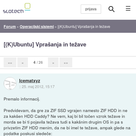
☰
Forum
»
Operacijski sistemi
»
[(K)Ubuntu] Vprašanja in težave
[(K)Ubuntu] Vprašanja in težave
4
/ 26
««
«
»
»»
Icematxyz
::
25. maj 2012, 15:17
Premalo informacij.
Predvidevam, da gre za ZIF SSD vgrajen namesto ZIF HDD in ne
za kakšen HDD Caddy? Ne vem, kaj bi bil točen vzrok težave in
morda se bi ti pojavila težava tudi s kakšnim drugim OS in pa s
privzetim ZIF HDD menim, da ne bi imel te težave, ampak glede na
podatke poskusi sledeče: