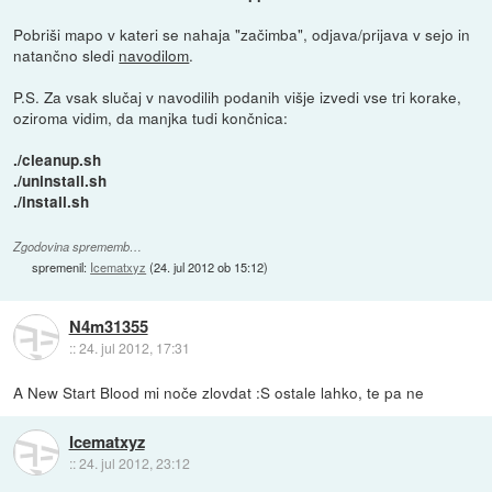
Pobriši mapo v kateri se nahaja "začimba", odjava/prijava v sejo in
natančno sledi
navodilom
.
P.S. Za vsak slučaj v navodilih podanih višje izvedi vse tri korake,
oziroma vidim, da manjka tudi končnica:
./cleanup.sh
./uninstall.sh
./install.sh
Zgodovina sprememb…
spremenil:
Icematxyz
(
24. jul 2012 ob 15:12
)
N4m31355
::
24. jul 2012, 17:31
A New Start Blood mi noče zlovdat :S ostale lahko, te pa ne
Icematxyz
::
24. jul 2012, 23:12