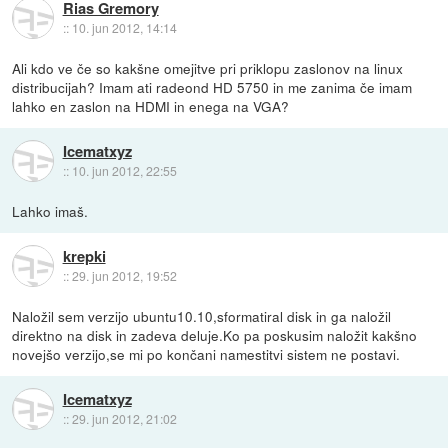
Rias Gremory
::
10. jun 2012, 14:14
Ali kdo ve če so kakšne omejitve pri priklopu zaslonov na linux
distribucijah? Imam ati radeond HD 5750 in me zanima če imam
lahko en zaslon na HDMI in enega na VGA?
Icematxyz
::
10. jun 2012, 22:55
Lahko imaš.
krepki
::
29. jun 2012, 19:52
Naložil sem verzijo ubuntu10.10,sformatiral disk in ga naložil
direktno na disk in zadeva deluje.Ko pa poskusim naložit kakšno
novejšo verzijo,se mi po končani namestitvi sistem ne postavi.
Icematxyz
::
29. jun 2012, 21:02