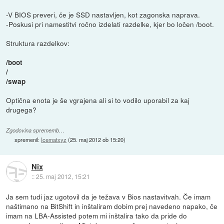
-V BIOS preveri, če je SSD nastavljen, kot zagonska naprava.
-Poskusi pri namestitvi ročno izdelati razdelke, kjer bo ločen /boot.
Struktura razdelkov:
/boot
/
/swap
Optična enota je še vgrajena ali si to vodilo uporabil za kaj
drugega?
Zgodovina sprememb…
spremenil:
Icematxyz
(
25. maj 2012 ob 15:20
)
Nix
::
25. maj 2012, 15:21
Ja sem tudi jaz ugotovil da je težava v Bios nastavitvah. Če imam
naštimano na BitShift in inštaliram dobim prej navedeno napako, če
imam na LBA-Assisted potem mi inštalira tako da pride do