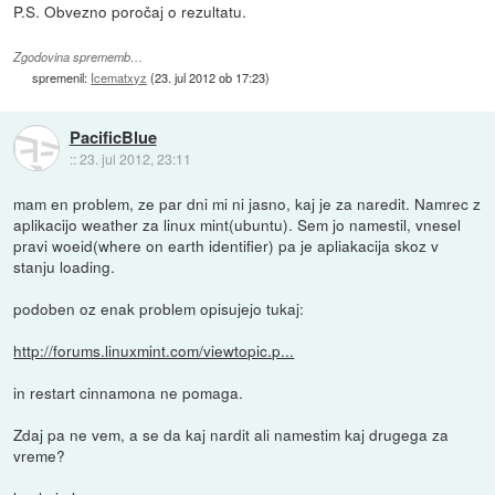
P.S. Obvezno poročaj o rezultatu.
Zgodovina sprememb…
spremenil:
Icematxyz
(
23. jul 2012 ob 17:23
)
PacificBlue
::
23. jul 2012, 23:11
mam en problem, ze par dni mi ni jasno, kaj je za naredit. Namrec z
aplikacijo weather za linux mint(ubuntu). Sem jo namestil, vnesel
pravi woeid(where on earth identifier) pa je apliakacija skoz v
stanju loading.
podoben oz enak problem opisujejo tukaj:
http://forums.linuxmint.com/viewtopic.p...
in restart cinnamona ne pomaga.
Zdaj pa ne vem, a se da kaj nardit ali namestim kaj drugega za
vreme?