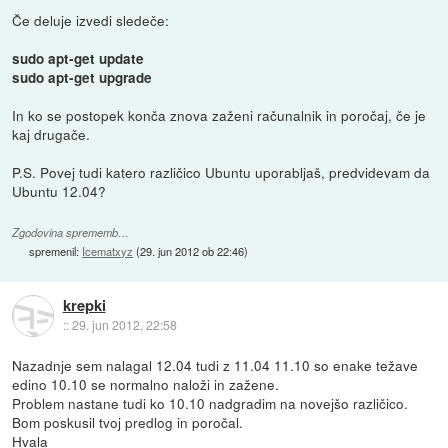
Če deluje izvedi sledeče:
sudo apt-get update
sudo apt-get upgrade
In ko se postopek konča znova zaženi računalnik in poročaj, če je
kaj drugače.
P.S. Povej tudi katero različico Ubuntu uporabljaš, predvidevam da
Ubuntu 12.04?
Zgodovina sprememb…
spremenil:
Icematxyz
(
29. jun 2012 ob 22:46
)
krepki
::
29. jun 2012, 22:58
Nazadnje sem nalagal 12.04 tudi z 11.04 11.10 so enake težave
edino 10.10 se normalno naloži in zažene.
Problem nastane tudi ko 10.10 nadgradim na novejšo različico.
Bom poskusil tvoj predlog in poročal.
Hvala