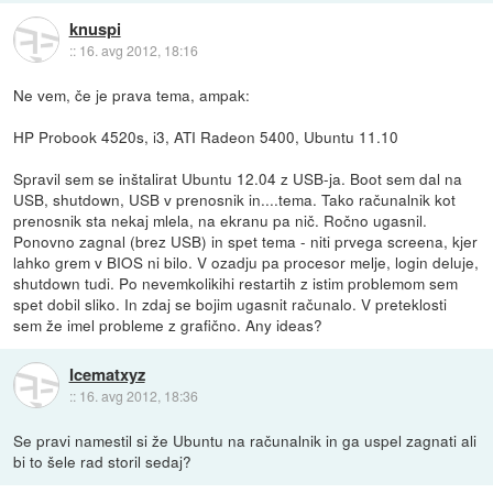
knuspi
::
16. avg 2012, 18:16
Ne vem, če je prava tema, ampak:
HP Probook 4520s, i3, ATI Radeon 5400, Ubuntu 11.10
Spravil sem se inštalirat Ubuntu 12.04 z USB-ja. Boot sem dal na
USB, shutdown, USB v prenosnik in....tema. Tako računalnik kot
prenosnik sta nekaj mlela, na ekranu pa nič. Ročno ugasnil.
Ponovno zagnal (brez USB) in spet tema - niti prvega screena, kjer
lahko grem v BIOS ni bilo. V ozadju pa procesor melje, login deluje,
shutdown tudi. Po nevemkolikihi restartih z istim problemom sem
spet dobil sliko. In zdaj se bojim ugasnit računalo. V preteklosti
sem že imel probleme z grafično. Any ideas?
Icematxyz
::
16. avg 2012, 18:36
Se pravi namestil si že Ubuntu na računalnik in ga uspel zagnati ali
bi to šele rad storil sedaj?