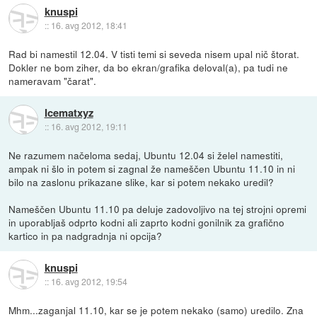
knuspi
::
16. avg 2012, 18:41
Rad bi namestil 12.04. V tisti temi si seveda nisem upal nič štorat.
Dokler ne bom ziher, da bo ekran/grafika deloval(a), pa tudi ne
nameravam "čarat".
Icematxyz
::
16. avg 2012, 19:11
Ne razumem načeloma sedaj, Ubuntu 12.04 si želel namestiti,
ampak ni šlo in potem si zagnal že nameščen Ubuntu 11.10 in ni
bilo na zaslonu prikazane slike, kar si potem nekako uredil?
Nameščen Ubuntu 11.10 pa deluje zadovoljivo na tej strojni opremi
in uporabljaš odprto kodni ali zaprto kodni gonilnik za grafično
kartico in pa nadgradnja ni opcija?
knuspi
::
16. avg 2012, 19:54
Mhm...zaganjal 11.10, kar se je potem nekako (samo) uredilo. Zna