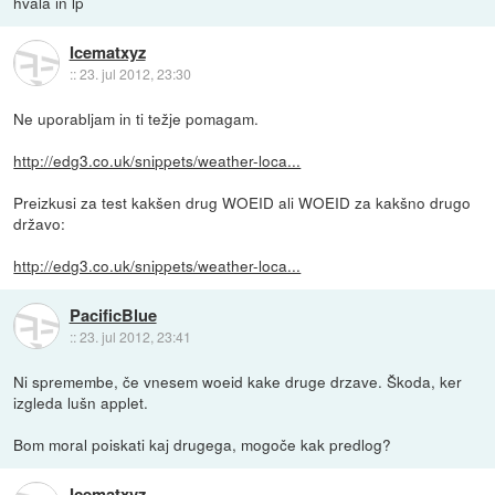
hvala in lp
Icematxyz
::
23. jul 2012, 23:30
Ne uporabljam in ti težje pomagam.
http://edg3.co.uk/snippets/weather-loca...
Preizkusi za test kakšen drug WOEID ali WOEID za kakšno drugo
državo:
http://edg3.co.uk/snippets/weather-loca...
PacificBlue
::
23. jul 2012, 23:41
Ni spremembe, če vnesem woeid kake druge drzave. Škoda, ker
izgleda lušn applet.
Bom moral poiskati kaj drugega, mogoče kak predlog?
Icematxyz