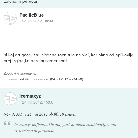
zelena in porocam.
PacificBlue
::
24. jul 2012, 00:44
ni kaj drugače, žal. sicer se ravn tule ne vidi, ker okno od aplikacije
prej izgine,ko nardim screenshot.
Zgodovina sprememb…
zavaroval slike:
Icematxyz
(
24. jul 2012 ob 14:58
)
Icematxyz
::
24. jul 2012, 15:06
N4m31355
je
24. jul 2012 ob 00:19
izjavil
:
icematxyz najlepsa ti hvala, jutri sprobam kombinacijo crna-
zivo zelena in porocam.