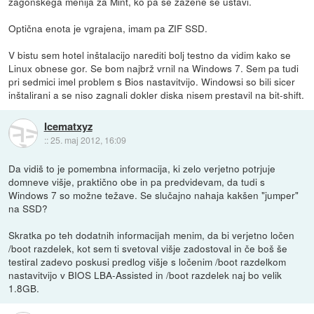
zagonskega menija za Mint, ko pa se zažene se ustavi.
Optična enota je vgrajena, imam pa ZIF SSD.
V bistu sem hotel inštalacijo narediti bolj testno da vidim kako se
Linux obnese gor. Se bom najbrž vrnil na Windows 7. Sem pa tudi
pri sedmici imel problem s Bios nastavitvijo. Windowsi so bili sicer
inštalirani a se niso zagnali dokler diska nisem prestavil na bit-shift.
Icematxyz
::
25. maj 2012, 16:09
Da vidiš to je pomembna informacija, ki zelo verjetno potrjuje
domneve višje, praktično obe in pa predvidevam, da tudi s
Windows 7 so možne težave. Se slučajno nahaja kakšen "jumper"
na SSD?
Skratka po teh dodatnih informacijah menim, da bi verjetno ločen
/boot razdelek, kot sem ti svetoval višje zadostoval in če boš še
testiral zadevo poskusi predlog višje s ločenim /boot razdelkom
nastavitvijo v BIOS LBA-Assisted in /boot razdelek naj bo velik
1.8GB.