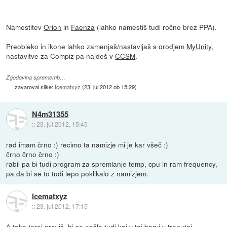
Namestitev
Orion
in
Faenza
(lahko namestiš tudi ročno brez PPA).
Preobleko in ikone lahko zamenjaš/nastavljaš s orodjem
MyUnity
,
nastavitve za Compiz pa najdeš v
CCSM
.
Zgodovina sprememb…
zavaroval slike:
Icematxyz
(
23. jul 2012 ob 15:29
)
N4m31355
::
23. jul 2012, 15:45
rad imam črno :) recimo ta namizje mi je kar všeč :)
črno črno črno :)
rabil pa bi tudi program za spremlanje temp, cpu in ram frequency,
pa da bi se to tudi lepo poklikalo z namizjem.
Icematxyz
::
23. jul 2012, 17:15
A tako torej praviš, bi se našlo tudi kaj v tej barvi v trenutni