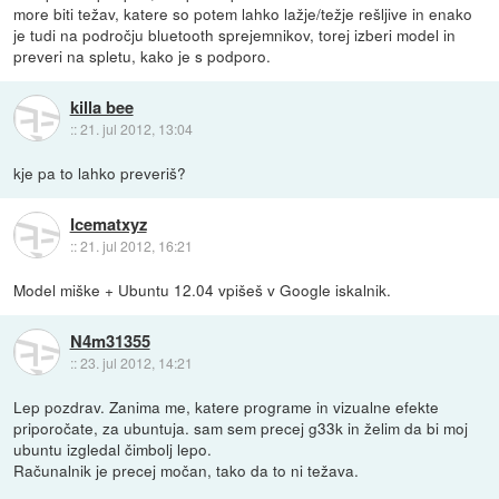
more biti težav, katere so potem lahko lažje/težje rešljive in enako
je tudi na področju bluetooth sprejemnikov, torej izberi model in
preveri na spletu, kako je s podporo.
killa bee
::
21. jul 2012, 13:04
kje pa to lahko preveriš?
Icematxyz
::
21. jul 2012, 16:21
Model miške + Ubuntu 12.04 vpišeš v Google iskalnik.
N4m31355
::
23. jul 2012, 14:21
Lep pozdrav. Zanima me, katere programe in vizualne efekte
priporočate, za ubuntuja. sam sem precej g33k in želim da bi moj
ubuntu izgledal čimbolj lepo.
Računalnik je precej močan, tako da to ni težava.