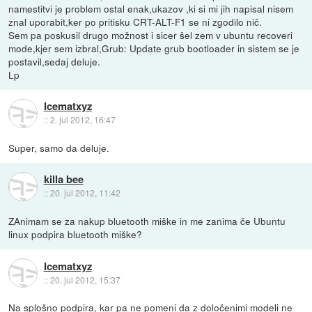
namestitvi je problem ostal enak,ukazov ,ki si mi jih napisal nisem
znal uporabit,ker po pritisku CRT-ALT-F1 se ni zgodilo nič.
Sem pa poskusil drugo možnost i sicer šel zem v ubuntu recoveri
mode,kjer sem izbral,Grub: Update grub bootloader in sistem se je
postavil,sedaj deluje.
Lp
Icematxyz
::
2. jul 2012, 16:47
Super, samo da deluje.
killa bee
::
20. jul 2012, 11:42
ZAnimam se za nakup bluetooth miške in me zanima če Ubuntu
linux podpira bluetooth miške?
Icematxyz
::
20. jul 2012, 15:37
Na splošno podpira, kar pa ne pomeni da z določenimi modeli ne