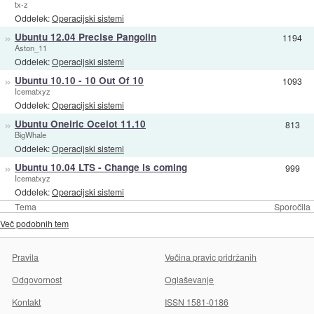
tx-z
Oddelek:
Operacijski sistemi
»
Ubuntu 12.04 Precise Pangolin
1194
Aston_11
Oddelek:
Operacijski sistemi
»
Ubuntu 10.10 - 10 Out Of 10
1093
Icematxyz
Oddelek:
Operacijski sistemi
»
Ubuntu Oneiric Ocelot 11.10
813
BigWhale
Oddelek:
Operacijski sistemi
»
Ubuntu 10.04 LTS - Change is coming
999
Icematxyz
Oddelek:
Operacijski sistemi
Tema
Sporočila
Več podobnih tem
Pravila
Večina pravic pridržanih
Odgovornost
Oglaševanje
Kontakt
ISSN 1581-0186