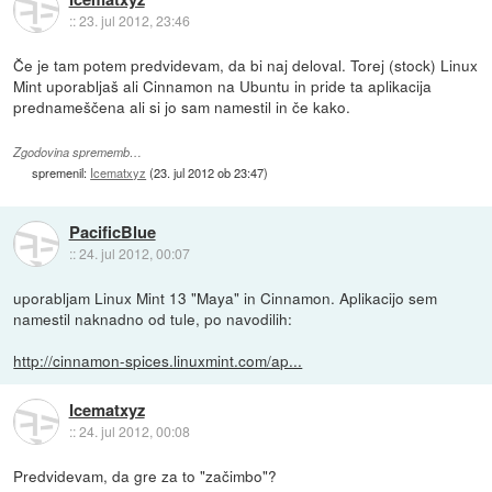
::
23. jul 2012, 23:46
Če je tam potem predvidevam, da bi naj deloval. Torej (stock) Linux
Mint uporabljaš ali Cinnamon na Ubuntu in pride ta aplikacija
prednameščena ali si jo sam namestil in če kako.
Zgodovina sprememb…
spremenil:
Icematxyz
(
23. jul 2012 ob 23:47
)
PacificBlue
::
24. jul 2012, 00:07
uporabljam Linux Mint 13 "Maya" in Cinnamon. Aplikacijo sem
namestil naknadno od tule, po navodilih:
http://cinnamon-spices.linuxmint.com/ap...
Icematxyz
::
24. jul 2012, 00:08
Predvidevam, da gre za to "začimbo"?