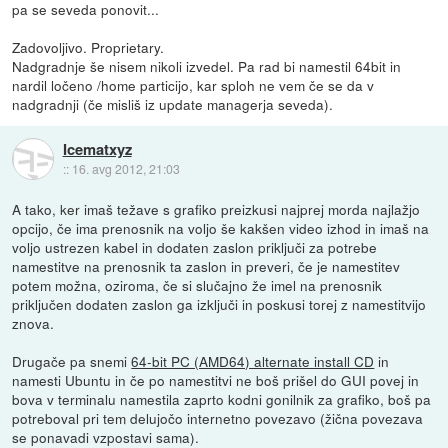
pa se seveda ponovit...
Zadovoljivo. Proprietary.
Nadgradnje še nisem nikoli izvedel. Pa rad bi namestil 64bit in
nardil ločeno /home particijo, kar sploh ne vem če se da v
nadgradnji (če misliš iz update managerja seveda).
Icematxyz
::
16. avg 2012, 21:03
A tako, ker imaš težave s grafiko preizkusi najprej morda najlažjo
opcijo, če ima prenosnik na voljo še kakšen video izhod in imaš na
voljo ustrezen kabel in dodaten zaslon priključi za potrebe
namestitve na prenosnik ta zaslon in preveri, če je namestitev
potem možna, oziroma, če si slučajno že imel na prenosnik
priključen dodaten zaslon ga izključi in poskusi torej z namestitvijo
znova.
Drugače pa snemi
64-bit PC (AMD64) alternate install CD
in
namesti Ubuntu in če po namestitvi ne boš prišel do GUI povej in
bova v terminalu namestila zaprto kodni gonilnik za grafiko, boš pa
potreboval pri tem delujočo internetno povezavo (žična povezava
se ponavadi vzpostavi sama).