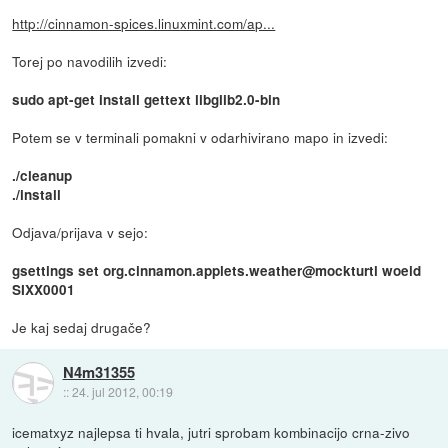
http://cinnamon-spices.linuxmint.com/ap...
Torej po navodilih izvedi:
sudo apt-get install gettext libglib2.0-bin
Potem se v terminali pomakni v odarhivirano mapo in izvedi:
./cleanup
./install
Odjava/prijava v sejo:
gsettings set org.cinnamon.applets.weather@mockturtl woeid
SIXX0001
Je kaj sedaj drugače?
N4m31355
::
24. jul 2012, 00:19
icematxyz najlepsa ti hvala, jutri sprobam kombinacijo crna-zivo