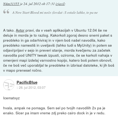
N4m31355
je
24. jul 2012 ob 17:31
izjavil
:
A New Start Blood mi noče zlovdat :S ostale lahko, te pa ne
A tako.
Avtor
pravi, da v vseh aplikacijah v Ubuntu 12.04 še ne
deluje in morda je to razlog. Kakorkoli zgoraj desno snemi paket s
preobleko in ga odarhiviraj in v njem boš našel navodila, kako
preobleko namestiš in uveljaviš (lahko tudi s MyUnity) in potem se
odjavi/prijavi v sejo in preveri stanje, morda kvečjemu za začetek
navodila pod UNITY tweak izpusti, oziroma, če se karkoli nahaja v
omenjeni mapi izdelaj varnostno kopijo, katero boš potem obnovil,
če ne boš več uporabljal te preobleke in izbrisal datoteke, ki jih boš
v mapo prenesel ročno.
PacificBlue
::
26. jul 2012, 03:07
Icematxyz
hvala, ampak ne pomaga. Sem sel po tvojih navodilih 2x pa je
enako. Sicer pa imam vreme zdj preko cairo dock in je v redu.