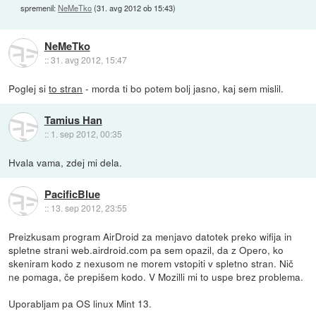
spremenil:
NeMeTko
(
31. avg 2012 ob 15:43
)
NeMeTko
::
31. avg 2012, 15:47
Poglej si
to stran
- morda ti bo potem bolj jasno, kaj sem mislil.
Tamius Han
::
1. sep 2012, 00:35
Hvala vama, zdej mi dela.
PacificBlue
::
13. sep 2012, 23:55
Preizkusam program AirDroid za menjavo datotek preko wifija in
spletne strani web.airdroid.com pa sem opazil, da z Opero, ko
skeniram kodo z nexusom ne morem vstopiti v spletno stran. Nič
ne pomaga, če prepišem kodo. V Mozilli mi to uspe brez problema.
Uporabljam pa OS linux Mint 13.