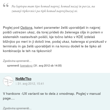
Na laptopu mam tipe komad naprej, komad nazaj in pavza, na
zunanji tipkovnici pa tipk komad naprej/nazaj ni.
Poglej pod
Options
, kateri parameter želiš uporabljati in najprej
poišči ustrezen ukaz, da torej prideš do želenega cilja in potem v
sistemskih nastavitvah poišči, kje točno lahko v KDE izdelaš
bližnjico po meri in ji določi ime, podaj ukaz, katerega si preizkusil v
terminalu in ga želiš uporabljati in na koncu dodeli le še tipko ali
kombinacijo le teh na tipkovnici!
Zgodovina sprememb…
spremenil:
Icematxyz
(
31. avg 2012 ob 14:05
)
NeMeTko
::
31. avg 2012, 15:41
V hardcore -UX varianti se to dela z xmodmap. Poglej v manual
page....
Zgodovina sprememb…