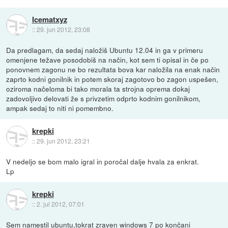
Icematxyz
::
29. jun 2012, 23:08
Da predlagam, da sedaj naložiš Ubuntu 12.04 in ga v primeru
omenjene težave posodobiš na način, kot sem ti opisal in če po
ponovnem zagonu ne bo rezultata bova kar naložila na enak način
zaprto kodni gonilnik in potem skoraj zagotovo bo zagon uspešen,
oziroma načeloma bi tako morala ta strojna oprema dokaj
zadovoljivo delovati že s privzetim odprto kodnim gonilnikom,
ampak sedaj to niti ni pomembno.
krepki
::
29. jun 2012, 23:21
V nedeljo se bom malo igral in poročal dalje hvala za enkrat.
Lp
krepki
::
2. jul 2012, 07:01
Sem namestil ubuntu,tokrat zraven windows 7 po končani