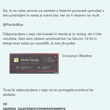
Da, to so neke osnove za začetek s katerimi ponavadi upravljaš s
tem področjem in sedaj si vzemi čas, ker se ti nikamor ne mudi.
@PacificBlue
Odjave/prijave v sejo nisi izvedel in morda je to razlog, da ni bilo
rezultata. Sam sem zadevo preizkusil kar na Ubuntu 12.04 in
deluje brez težav po navodilih, ki sem jih podal.
Cinnamon Weather
Torej če odjava/prijava v sejo ne bo pomagala preizkusi še
sledeče:
cd
nautilus .local/share/cinnamon/applets