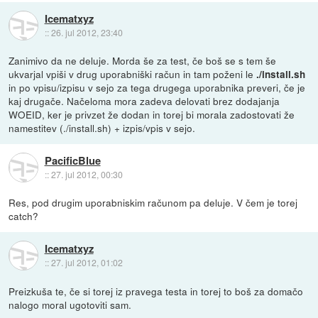
Icematxyz
::
26. jul 2012, 23:40
Zanimivo da ne deluje. Morda še za test, če boš se s tem še
ukvarjal vpiši v drug uporabniški račun in tam poženi le
./install.sh
in po vpisu/izpisu v sejo za tega drugega uporabnika preveri, če je
kaj drugače. Načeloma mora zadeva delovati brez dodajanja
WOEID, ker je privzet že dodan in torej bi morala zadostovati že
namestitev (./install.sh) + izpis/vpis v sejo.
PacificBlue
::
27. jul 2012, 00:30
Res, pod drugim uporabniskim računom pa deluje. V čem je torej
catch?
Icematxyz
::
27. jul 2012, 01:02
Preizkuša te, če si torej iz pravega testa in torej to boš za domačo
nalogo moral ugotoviti sam.