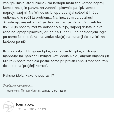
več tipk imelo isto funkcijo? Na laptopu mam tipe komad naprej,
komad nazaj in pavza, na zunanji tipkovnici pa tipk komad
naprej/nazaj ni. Na Windows je lepo obstajal setpoint in über-
options, ki je rešil ta problem... Na linux sem pa poizkusil
Xmodmap, ampak stvar ne dela tako kot je treba. Od vseh treh
tipk, ki jih hočem imet za določeno akcijo, najprej delata le dve
(ena na laptop tipkovnici, druga na zunanji), na naslednjem loginu
pa samo še ena tipka (za vsako akcijo) na zunanji tipkovnici, na
laptopu pa nič.
Ko nastavljam bližnjične tipke, zazna vse tri tipke, ki jih imam
mappane na 'naslednji komad' kot 'Media Next', ampak Amarok (in
Minirok) bosta menjala pesmi samo pri pritisku ene izmed teh treh
tipk. Isto za 'prejšnji komad'.
Kakšna ideja, kako to popraviti?
Zgodovina sprememb…
spremenil:
Tamius Han
(
31. avg 2012 ob 13:34
)
Icematxyz
::
31. avg 2012, 14:03