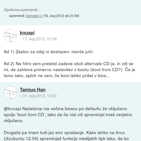
Zgodovina sprememb…
spremenil:
Icematxyz
(
16. avg 2012 ob 21:04
)
knuspi
::
17. avg 2012, 01:39
Ad 1) Zaslon za zdaj ni dostopen: morda jutri.
Ad 2) Na hitro sem preletel zadeve okoli alternate CD-ja, in zdi se
mi, da zahteva primerno nastavitev v bootu (boot from CD?). Če je
temu tako, sploh ne vem, če bom lahko prišel v bios...
Tamius Han
::
31. avg 2012, 13:33
@knuspi Načeloma ma večina biosov po defaultu že vključeno
opcijo 'boot from CD', tako da če nisi nič spreminjal imaš verjetno
vključeno.
Drugače pa imam tudi jaz eno vprašanje. Kako lahko na linux
((k)ubuntu 12.04) spreminjaš funkcijo medijskih tipk tako, da bo