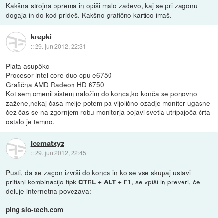
Kakšna strojna oprema in opiši malo zadevo, kaj se pri zagonu
dogaja in do kod prideš. Kakšno grafično kartico imaš.
krepki
::
29. jun 2012, 22:31
Plata asup5kc
Procesor intel core duo cpu e6750
Grafična AMD Radeon HD 6750
Kot sem omenil sistem naložim do konca,ko konča se ponovno
zažene,nekaj časa melje potem pa vijolično ozadje monitor ugasne
čez čas se na zgornjem robu monitorja pojavi svetla utripajoča črta
ostalo je temno.
Icematxyz
::
29. jun 2012, 22:45
Pusti, da se zagon izvrši do konca in ko se vse skupaj ustavi
pritisni kombinacijo tipk
, se vpiši in preveri, če
CTRL + ALT + F1
deluje internetna povezava:
ping slo-tech.com