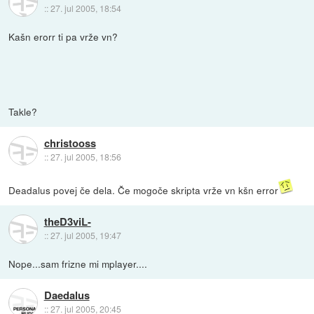
::
27. jul 2005, 18:54
Kašn erorr ti pa vrže vn?
Takle?
christooss
::
27. jul 2005, 18:56
Deadalus povej če dela. Če mogoče skripta vrže vn kšn error
theD3viL-
::
27. jul 2005, 19:47
Nope...sam frizne mi mplayer....
Daedalus
::
27. jul 2005, 20:45