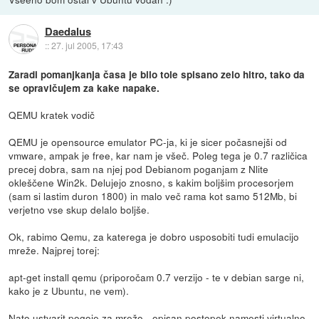
Daedalus
::
27. jul 2005, 17:43
Zaradi pomanjkanja časa je bilo tole spisano zelo hitro, tako da
se opravičujem za kake napake.
QEMU kratek vodič
QEMU je opensource emulator PC-ja, ki je sicer počasnejši od
vmware, ampak je free, kar nam je všeč. Poleg tega je 0.7 različica
precej dobra, sam na njej pod Debianom poganjam z Nlite
okleščene Win2k. Delujejo znosno, s kakim boljšim procesorjem
(sam si lastim duron 1800) in malo več rama kot samo 512Mb, bi
verjetno vse skup delalo boljše.
Ok, rabimo Qemu, za katerega je dobro usposobiti tudi emulacijo
mreže. Najprej torej:
apt-get install qemu (priporočam 0.7 verzijo - te v debian sarge ni,
kako je z Ubuntu, ne vem).
Nato ustvarit pogoje za mrežo - opisan postopek namesti virtualno