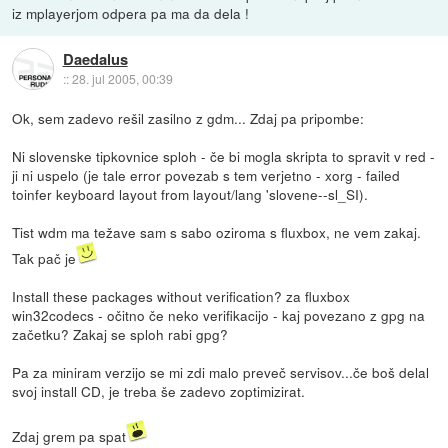
iz mplayerjom odpera pa ma da dela !
Daedalus
::
28. jul 2005, 00:39
Ok, sem zadevo rešil zasilno z gdm... Zdaj pa pripombe:
Ni slovenske tipkovnice sploh - če bi mogla skripta to spravit v red -
ji ni uspelo (je tale error povezab s tem verjetno - xorg - failed
toinfer keyboard layout from layout/lang 'slovene--sl_SI).
Tist wdm ma težave sam s sabo oziroma s fluxbox, ne vem zakaj.
Tak pač je
Install these packages without verification? za fluxbox
win32codecs - očitno če neko verifikacijo - kaj povezano z gpg na
začetku? Zakaj se sploh rabi gpg?
Pa za miniram verzijo se mi zdi malo preveč servisov...če boš delal
svoj install CD, je treba še zadevo zoptimizirat.
Zdaj grem pa spat