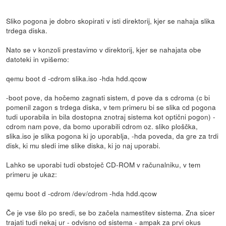
Sliko pogona je dobro skopirati v isti direktorij, kjer se nahaja slika
trdega diska.
Nato se v konzoli prestavimo v direktorij, kjer se nahajata obe
datoteki in vpišemo:
qemu boot d -cdrom slika.iso -hda hdd.qcow
-boot pove, da hočemo zagnati sistem, d pove da s cdroma (c bi
pomenil zagon s trdega diska, v tem primeru bi se slika cd pogona
tudi uporabila in bila dostopna znotraj sistema kot optični pogon) -
cdrom nam pove, da bomo uporabili cdrom oz. sliko ploščka,
slika.iso je slika pogona ki jo uporablja, -hda poveda, da gre za trdi
disk, ki mu sledi ime slike diska, ki jo naj uporabi.
Lahko se uporabi tudi obstoječ CD-ROM v računalniku, v tem
primeru je ukaz:
qemu boot d -cdrom /dev/cdrom -hda hdd.qcow
Če je vse šlo po sredi, se bo začela namestitev sistema. Zna sicer
trajati tudi nekaj ur - odvisno od sistema - ampak za prvi okus