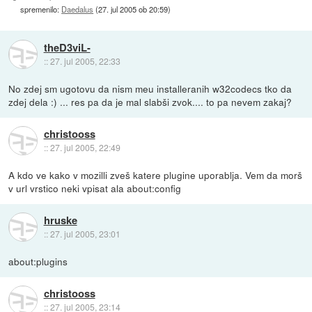
spremenilo:
Daedalus
(
27. jul 2005 ob 20:59
)
theD3viL-
::
27. jul 2005, 22:33
No zdej sm ugotovu da nism meu installeranih w32codecs tko da
zdej dela :) ... res pa da je mal slabši zvok.... to pa nevem zakaj?
christooss
::
27. jul 2005, 22:49
A kdo ve kako v mozilli zveš katere plugine uporablja. Vem da morš
v url vrstico neki vpisat ala about:config
hruske
::
27. jul 2005, 23:01
about:plugins
christooss
::
27. jul 2005, 23:14