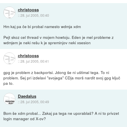
christooss
::
28. jul 2005, 00:40
Hm kaj pa če bi probal namesto wdmja xdm
Pejt skoz cel thread v mojem howtoju. Eden je mel probleme z
wdmjem je neki rešu k je spreminjov neki xsesion
christooss
::
28. jul 2005, 00:41
gpg je problem z backportsi. Jdong še ni uštimal tega. To ni
problem. Sej pri izdelavi "svojega" CDja morš nardit svoj gpg ključ
pa to.
Daedalus
::
28. jul 2005, 00:49
Bom še xdm probal... Zakaj pa tega ne uporablaš? A ni to privzet
login manager od X-ov?