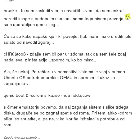
hruske - to sem zasledil v enih navodilih...vem, da sem enkrat
naredil image s podobnim ukazom, samo tega nisem preverjal
sam uporabljam qemu-img...
Če so še kake napake kje - kr povejte. Itak morm malo urediti tole
solato od navodil zgoraj...
cHRü$tooß - zdajle sem bil par ur zdoma, tak da sem šele zdaj
nadaljeval z inštalacijo...sporočim, ko bo mimo..
Aja, še nekaj. Po reštartu v namestitvi sistema je vsaj v primeru
Ubuntu OS potrebno prekini QEMU in spremeniti ukaz za
zaganjanje v:
qemu boot
-cdrom slika.iso -hda hdd.qcow
c
s čimer emulatorju povemo, da naj zaganja sistem s slike trdega
diska, drugače se bo zagnal spet s cd roma. Pri tem lahko -cdrom
slika.iso spustite, al pa ne, v kolikor še inštalacija potrebuje cd
rom...
Zgodovina sprememb…