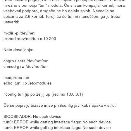
mrežno s pomočjo "tun" modula. Če si sam kompajlal kernel, mora
vsebovati podporo, drugače ne bo delalo sploh. Navodila so
spisana za 2.6 kernel. Torej, če še tun ni nameščen, ga je treba
ustvariti:
mkdir -p /dev/net
mknod /dev/net/tun c 10 200
Nato dovoljenja:
chgrp users /dev/net/tun
chmod g+w /dev/net/tun
modprobe tun
echo 'tun' >> /etc/modules
ifconfig tun [ip po želji] up (recimo 10.0.0.1)
Če se pojavijo težave in se pri ifconfig javi kak napaka v stilu:
SIOCSIFADDR: No such device
tun0: ERROR while getting interface flags: No such device
tun0: ERROR while getting interface flags: No such device