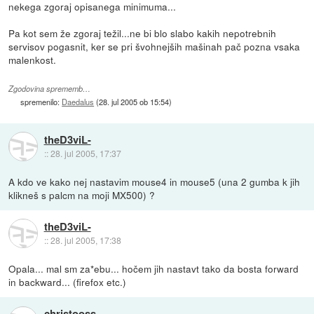
nekega zgoraj opisanega minimuma...
Pa kot sem že zgoraj težil...ne bi blo slabo kakih nepotrebnih
servisov pogasnit, ker se pri švohnejših mašinah pač pozna vsaka
malenkost.
Zgodovina sprememb…
spremenilo:
Daedalus
(
28. jul 2005 ob 15:54
)
theD3viL-
::
28. jul 2005, 17:37
A kdo ve kako nej nastavim mouse4 in mouse5 (una 2 gumba k jih
klikneš s palcm na moji MX500) ?
theD3viL-
::
28. jul 2005, 17:38
Opala... mal sm za*ebu... hočem jih nastavt tako da bosta forward
in backward... (firefox etc.)
christooss