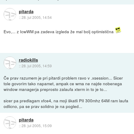
pitarda
::
28. jul 2005, 14:54
Evo,... z IcwWM pa zadeva izgleda že mal bolj optimistična
radiokills
::
28. jul 2005, 14:59
Če prav razumem je pri pitardi problem ravo v .xsession... Sicer
tole govorim tako napamet, ampak ce wma ne najde nobenega
window managerja preprosto zalaufa xterm in to je to...
sicer pa predlagam xfce4, na moji škatli PII 300mhz 64M ram laufa
odlicno, pa se prav solidno je na pogled...
pitarda
::
28. jul 2005, 15:09