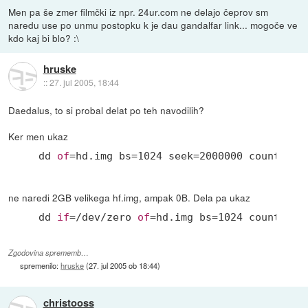
Men pa še zmer filmčki iz npr. 24ur.com ne delajo čeprov sm
naredu use po unmu postopku k je dau gandalfar link... mogoče ve
kdo kaj bi blo? :\
hruske
::
27. jul 2005, 18:44
Daedalus, to si probal delat po teh navodilih?
Ker men ukaz
dd 
of
=hd.img bs=
1024
 seek=
2000000
 count=
0
ne naredi 2GB velikega hf.img, ampak 0B. Dela pa ukaz
dd 
if
=
/dev/
zero 
of
=hd.img bs=
1024
 count=
200
Zgodovina sprememb…
spremenilo:
hruske
(
27. jul 2005 ob 18:44
)
christooss