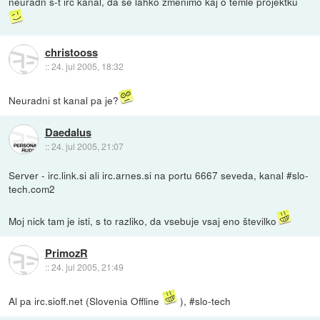
neuradn s-t irc kanal, da se lahko zmenimo kaj o temle projektku
christooss
::
24. jul 2005, 18:32
Neuradni st kanal pa je?
Daedalus
::
24. jul 2005, 21:07
Server - irc.link.si ali irc.arnes.si na portu 6667 seveda, kanal #slo-
tech.com2
Moj nick tam je isti, s to razliko, da vsebuje vsaj eno številko
PrimozR
::
24. jul 2005, 21:49
Al pa irc.sioff.net (Slovenia Offline
), #slo-tech