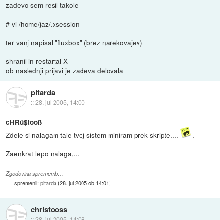
zadevo sem resil takole
# vi /home/jaz/.xsession
ter vanj napisal "fluxbox" (brez narekovajev)
shranil in restartal X
ob naslednji prijavi je zadeva delovala
pitarda
::
28. jul 2005, 14:00
cHRü$tooß
Zdele si nalagam tale tvoj sistem miniram prek skripte,...
.
Zaenkrat lepo nalaga,...
Zgodovina sprememb…
spremenil:
pitarda
(
28. jul 2005 ob 14:01
)
christooss
::
28. jul 2005, 14:08