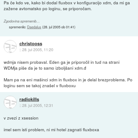
Pa če kdo ve, kako bi dodal fluxbox v konfiguracijo xdm, da mi ga
zažene avtomatsko po loginu, se priporočam.
Zgodovina sprememb…
spremenilo:
Daedalus
(
28. jul 2005 ob 01:41
)
christooss
::
28. jul 2005, 11:20
wdmja nisem probaval. Eden ga je priporočil in tud na strani
WDMja piše da je to samo izboljšani xdm.đ
Mam pa na eni mašinci xdm in fluxbox in je delal brezproblema. Po
loginu sem se takoj znašel v fluxboxu
radiokills
::
28. jul 2005, 12:31
v zvezi z xsession
imel sem isti problem, ni mi hotel zagnati fluxboxa