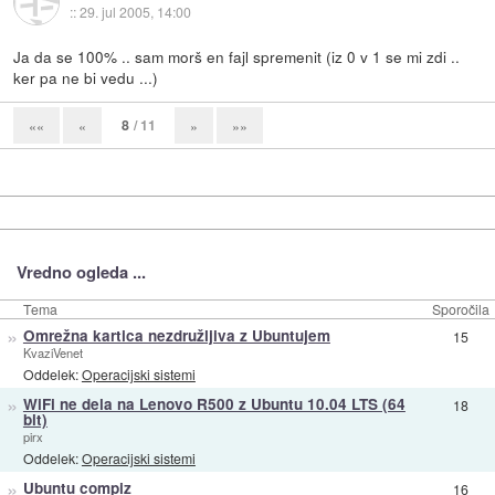
::
29. jul 2005, 14:00
Ja da se 100% .. sam morš en fajl spremenit (iz 0 v 1 se mi zdi ..
ker pa ne bi vedu ...)
8
/ 11
««
«
»
»»
Vredno ogleda ...
Tema
Sporočila
»
Omrežna kartica nezdružljiva z Ubuntujem
15
KvaziVenet
Oddelek:
Operacijski sistemi
»
WiFi ne dela na Lenovo R500 z Ubuntu 10.04 LTS (64
18
bit)
pirx
Oddelek:
Operacijski sistemi
»
Ubuntu compiz
16