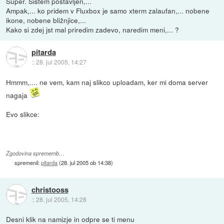
Super. Sistem postavljen,...
Ampak,... ko pridem v Fluxbox je samo xterm zalaufan,... nobene
ikone, nobene bližnjice,...
Kako si zdej jst mal priredim zadevo, naredim meni,... ?
pitarda
::
28. jul 2005, 14:27
Hmmm,.... ne vem, kam naj slikco uploadam, ker mi doma server
nagaja
Evo slikce:
Zgodovina sprememb…
spremenil:
pitarda
(
28. jul 2005 ob 14:38
)
christooss
::
28. jul 2005, 14:28
Desni klik na namizje in odpre se ti menu