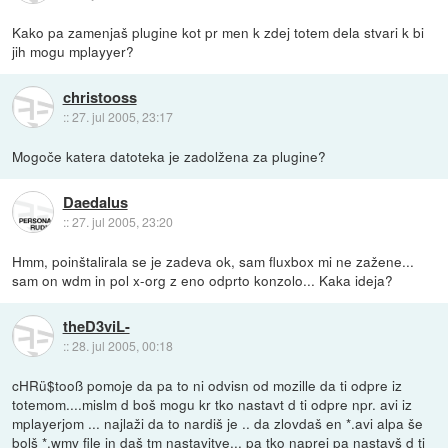
Kako pa zamenjaš plugine kot pr men k zdej totem dela stvari k bi
jih mogu mplayyer?
christooss
::
27. jul 2005, 23:17
Mogoče katera datoteka je zadolžena za plugine?
Daedalus
::
27. jul 2005, 23:20
Hmm, poinštalirala se je zadeva ok, sam fluxbox mi ne zažene...
sam on wdm in pol x-org z eno odprto konzolo... Kaka ideja?
theD3viL-
::
28. jul 2005, 00:18
cHRü$tooß pomoje da pa to ni odvisn od mozille da ti odpre iz
totemom....mislm d boš mogu kr tko nastavt d ti odpre npr. avi iz
mplayerjom ... najlaži da to nardiš je .. da zlovdaš en *.avi alpa še
bolš *.wmv file in daš tm nastavitve... pa tko naprej pa nastavš d ti