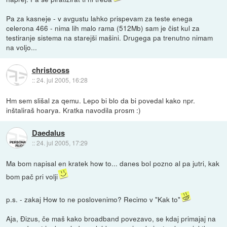
Pa za kasneje - v avgustu lahko prispevam za teste enega
celerona 466 - nima lih malo rama (512Mb) sam je čist kul za
testiranje sistema na starejši mašini. Drugega pa trenutno nimam
na voljo...
christooss
::
24. jul 2005, 16:28
Hm sem slišal za qemu. Lepo bi blo da bi povedal kako npr.
inštaliraš hoarya. Kratka navodila prosm :)
Daedalus
::
24. jul 2005, 17:29
Ma bom napisal en kratek how to... danes bol pozno al pa jutri, kak
bom pač pri volji
p.s. - zakaj How to ne poslovenimo? Recimo v "Kak to"
Aja, Đizus, če maš kako broadband povezavo, se kdaj primajaj na