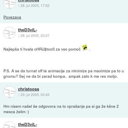
::
28. jul 2005, 17:52
Povezava
theD3viL-
::
28. jul 2005, 23:37
Najlepša ti hvala cHRü$tooß za vso pomoč
.
P.S. A se da turnat off te animacije za minimize pa maximize pa to u
gnomu? Sej ne da bi zarad kompa.. ampak zato k me res motjo.
christooss
::
29. jul 2005, 00:45
Hm nisem našel še odgovora na to vprašanje pa si ga že kšne 2
mesca želim :)
theD3viL-