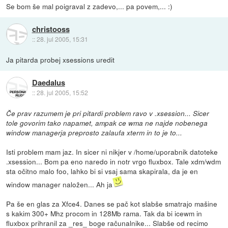
Se bom še mal poigraval z zadevo,... pa povem,... :)
christooss
::
28. jul 2005, 15:31
Ja pitarda probej xsessions uredit
Daedalus
::
28. jul 2005, 15:52
Če prav razumem je pri pitardi problem ravo v .xsession... Sicer
tole govorim tako napamet, ampak ce wma ne najde nobenega
window managerja preprosto zalaufa xterm in to je to...
Isti problem mam jaz. In sicer ni nikjer v /home/uporabnik datoteke
.xsession... Bom pa eno naredo in notr vrgo fluxbox. Tale xdm/wdm
sta očitno malo foo, lahko bi si vsaj sama skapirala, da je en
window manager naložen... Ah ja
Pa še en glas za Xfce4. Danes se pač kot slabše smatrajo mašine
s kakim 300+ Mhz procom in 128Mb rama. Tak da bi icewm in
fluxbox prihranil za _res_ boge računalnike... Slabše od recimo