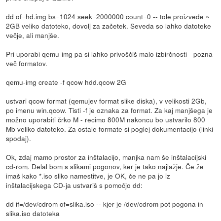
dd of=hd.img bs=1024 seek=2000000 count=0 -- tole proizvede ~
2GB veliko datoteko, dovolj za začetek. Seveda so lahko datoteke
večje, ali manjše.
Pri uporabi qemu-img pa si lahko privoščiš malo izbirčnosti - pozna
več formatov.
qemu-img create -f qcow hdd.qcow 2G
ustvari qcow format (qemujev format slike diska), v velikosti 2Gb,
po imenu win.qcow. Tisti -f je oznaka za format. Za kaj manjšega je
možno uporabiti črko M - recimo 800M nakoncu bo ustvarilo 800
Mb veliko datoteko. Za ostale formate si poglej dokumentacijo (linki
spodaj).
Ok, zdaj mamo prostor za inštalacijo, manjka nam še inštalacijski
cd-rom. Delal bom s slikami pogonov, ker je tako najlažje. Če že
imaš kako *.iso sliko namestitve, je OK, če ne pa jo iz
inštalacijskega CD-ja ustvariš s pomočjo dd:
dd if=/dev/cdrom of=slika.iso -- kjer je /dev/cdrom pot pogona in
slika.iso datoteka