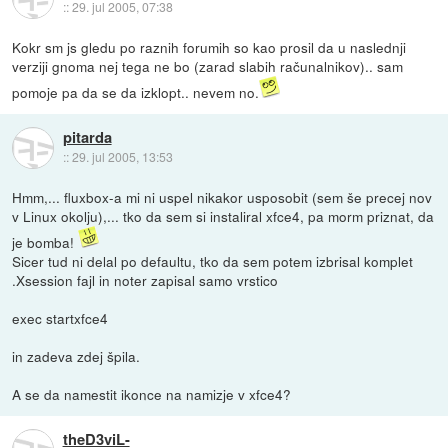
::
29. jul 2005, 07:38
Kokr sm js gledu po raznih forumih so kao prosil da u naslednji
verziji gnoma nej tega ne bo (zarad slabih računalnikov).. sam
pomoje pa da se da izklopt.. nevem no.
pitarda
::
29. jul 2005, 13:53
Hmm,... fluxbox-a mi ni uspel nikakor usposobit (sem še precej nov
v Linux okolju),... tko da sem si instaliral xfce4, pa morm priznat, da
je bomba!
Sicer tud ni delal po defaultu, tko da sem potem izbrisal komplet
.Xsession fajl in noter zapisal samo vrstico
exec startxfce4
in zadeva zdej špila.
A se da namestit ikonce na namizje v xfce4?
theD3viL-