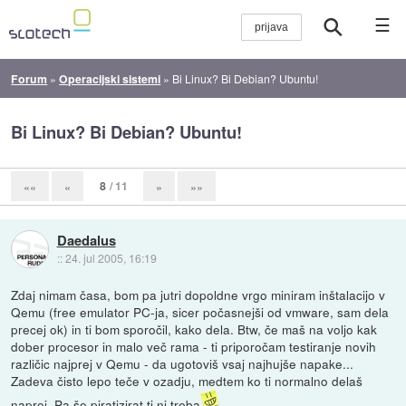
☰
Forum
»
Operacijski sistemi
»
Bi Linux? Bi Debian? Ubuntu!
Bi Linux? Bi Debian? Ubuntu!
8
/ 11
««
«
»
»»
Daedalus
::
24. jul 2005, 16:19
Zdaj nimam časa, bom pa jutri dopoldne vrgo miniram inštalacijo v
Qemu (free emulator PC-ja, sicer počasnejši od vmware, sam dela
precej ok) in ti bom sporočil, kako dela. Btw, če maš na voljo kak
dober procesor in malo več rama - ti priporočam testiranje novih
različic najprej v Qemu - da ugotoviš vsaj najhujše napake...
Zadeva čisto lepo teče v ozadju, medtem ko ti normalno delaš
naprej. Pa še piratizirat ti ni treba