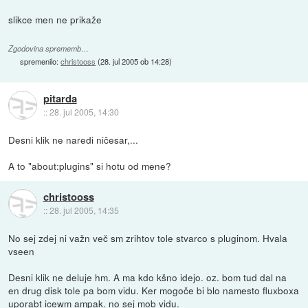
slikce men ne prikaže
Zgodovina sprememb…
spremenilo:
christooss
(
28. jul 2005 ob 14:28
)
pitarda
::
28. jul 2005, 14:30
Desni klik ne naredi ničesar,...
A to "about:plugins" si hotu od mene?
christooss
::
28. jul 2005, 14:35
No sej zdej ni važn več sm zrihtov tole stvarco s pluginom. Hvala
vseen
Desni klik ne deluje hm. A ma kdo kšno idejo. oz. bom tud dal na
en drug disk tole pa bom vidu. Ker mogoče bi blo namesto fluxboxa
uporabt icewm ampak. no sej mob vidu.