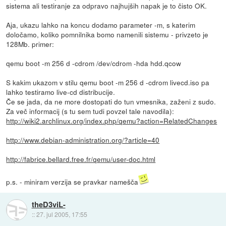
sistema ali testiranje za odpravo najhujših napak je to čisto OK.
Aja, ukazu lahko na koncu dodamo parameter -m, s katerim
določamo, koliko pomnilnika bomo namenili sistemu - privzeto je
128Mb. primer:
qemu boot -m 256 d -cdrom /dev/cdrom -hda hdd.qcow
S kakim ukazom v stilu qemu boot -m 256 d -cdrom livecd.iso pa
lahko testiramo live-cd distribucije.
Če se jada, da ne more dostopati do tun vmesnika, zaženi z sudo.
Za več informacij (s tu sem tudi povzel tale navodila):
http://wiki2.archlinux.org/index.php/qemu?action=RelatedChanges
http://www.debian-administration.org/?article=40
http://fabrice.bellard.free.fr/qemu/user-doc.html
p.s. - miniram verzija se pravkar namešča
theD3viL-
::
27. jul 2005, 17:55