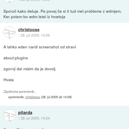
Sporoč kako deluje. Pa povej če si ti tud mel probleme z wdmjem.
Ker potem bo wdm letel iz howtoja
christooss
::
28. jul 2005, 14:09
A lahko eden nardi screenshot od strani
about:plugins
zgornji del mislm da je dovolj.
Hvala
Zgodovina sprememb…
spremenilo:
christooss
(
28. jul 2005 ob 14:09
)
pitarda
::
28. jul 2005, 14:24