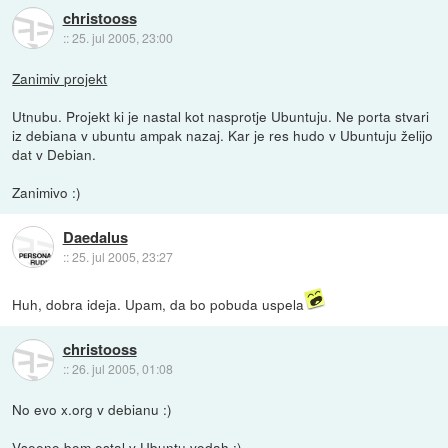
christooss
::
25. jul 2005, 23:00
Zanimiv projekt
Utnubu. Projekt ki je nastal kot nasprotje Ubuntuju. Ne porta stvari
iz debiana v ubuntu ampak nazaj. Kar je res hudo v Ubuntuju želijo
dat v Debian.
Zanimivo :)
Daedalus
::
25. jul 2005, 23:27
Huh, dobra ideja. Upam, da bo pobuda uspela
christooss
::
26. jul 2005, 01:08
No evo x.org v debianu :)
Vseeno bom ostal v Ubuntu vodah :)