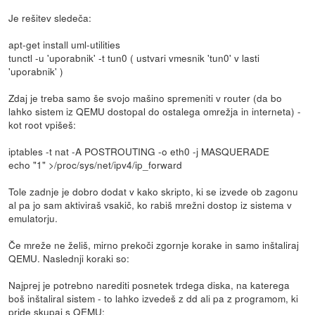
Je rešitev sledeča:
apt-get install uml-utilities
tunctl -u 'uporabnik' -t tun0 ( ustvari vmesnik 'tun0' v lasti
'uporabnik' )
Zdaj je treba samo še svojo mašino spremeniti v router (da bo
lahko sistem iz QEMU dostopal do ostalega omrežja in interneta) -
kot root vpišeš:
iptables -t nat -A POSTROUTING -o eth0 -j MASQUERADE
echo "1" >/proc/sys/net/ipv4/ip_forward
Tole zadnje je dobro dodat v kako skripto, ki se izvede ob zagonu
al pa jo sam aktiviraš vsakič, ko rabiš mrežni dostop iz sistema v
emulatorju.
Če mreže ne želiš, mirno prekoči zgornje korake in samo inštaliraj
QEMU. Naslednji koraki so:
Najprej je potrebno narediti posnetek trdega diska, na katerega
boš inštaliral sistem - to lahko izvedeš z dd ali pa z programom, ki
pride skupaj s QEMU: