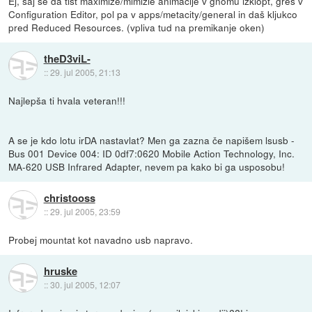
Ej, saj se da tist maximize/mimizie animacije v gnomu izklopt, greš v
Configuration Editor, pol pa v apps/metacity/general in daš kljukco
pred Reduced Resources. (vpliva tud na premikanje oken)
theD3viL-
::
29. jul 2005, 21:13
Najlepša ti hvala veteran!!!
A se je kdo lotu irDA nastavlat? Men ga zazna če napišem lsusb -
Bus 001 Device 004: ID 0df7:0620 Mobile Action Technology, Inc.
MA-620 USB Infrared Adapter, nevem pa kako bi ga usposobu!
christooss
::
29. jul 2005, 23:59
Probej mountat kot navadno usb napravo.
hruske
::
30. jul 2005, 12:07