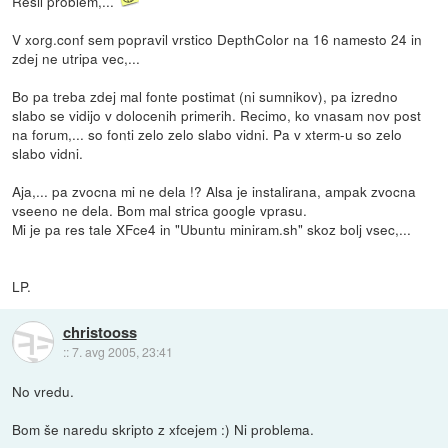
Resil problem,...
V xorg.conf sem popravil vrstico DepthColor na 16 namesto 24 in
zdej ne utripa vec,...
Bo pa treba zdej mal fonte postimat (ni sumnikov), pa izredno
slabo se vidijo v dolocenih primerih. Recimo, ko vnasam nov post
na forum,... so fonti zelo zelo slabo vidni. Pa v xterm-u so zelo
slabo vidni.
Aja,... pa zvocna mi ne dela !? Alsa je instalirana, ampak zvocna
vseeno ne dela. Bom mal strica google vprasu.
Mi je pa res tale XFce4 in "Ubuntu miniram.sh" skoz bolj vsec,...
LP.
christooss
::
7. avg 2005, 23:41
No vredu.
Bom še naredu skripto z xfcejem :) Ni problema.