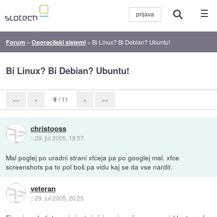
☰
Forum
»
Operacijski sistemi
»
Bi Linux? Bi Debian? Ubuntu!
Bi Linux? Bi Debian? Ubuntu!
9
/ 11
««
«
»
»»
christooss
::
29. jul 2005, 18:57
Mal poglej po uradni strani xfceja pa po googlej mal. xfce
screenshots pa to pol boš pa vidu kaj se da vse nardit.
veteran
::
29. jul 2005, 20:25