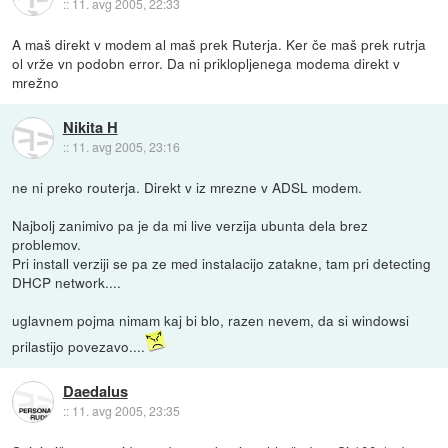
::
11. avg 2005, 22:33
A maš direkt v modem al maš prek Ruterja. Ker če maš prek rutrja
ol vrže vn podobn error. Da ni priklopljenega modema direkt v
mrežno
Nikita H
::
11. avg 2005, 23:16
ne ni preko routerja. Direkt v iz mrezne v ADSL modem.
Najbolj zanimivo pa je da mi live verzija ubunta dela brez
problemov.
Pri install verziji se pa ze med instalacijo zatakne, tam pri detecting
DHCP network....
uglavnem pojma nimam kaj bi blo, razen nevem, da si windowsi
prilastijo povezavo....
Daedalus
::
11. avg 2005, 23:35