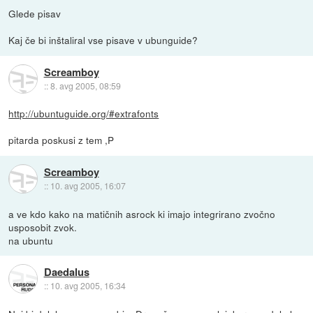
Glede pisav
Kaj če bi inštaliral vse pisave v ubunguide?
Screamboy
::
8. avg 2005, 08:59
http://ubuntuguide.org/#extrafonts
pitarda poskusi z tem ,P
Screamboy
::
10. avg 2005, 16:07
a ve kdo kako na matičnih asrock ki imajo integrirano zvočno
usposobit zvok.
na ubuntu
Daedalus
::
10. avg 2005, 16:34