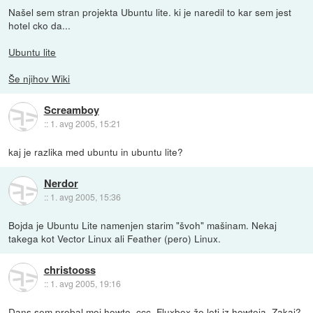
Našel sem stran projekta Ubuntu lite. ki je naredil to kar sem jest
hotel cko da...
Ubuntu lite
Še njihov Wiki
Screamboy
::
1. avg 2005, 15:21
kaj je razlika med ubuntu in ubuntu lite?
Nerdor
::
1. avg 2005, 15:36
Bojda je Ubuntu Lite namenjen starim "švoh" mašinam. Nekaj
takega kot Vector Linux ali Feather (pero) Linux.
christooss
::
1. avg 2005, 19:16
Dans sem probal moj howto. ccc. Fluxbox že leti iz howtoja. Zakaj?