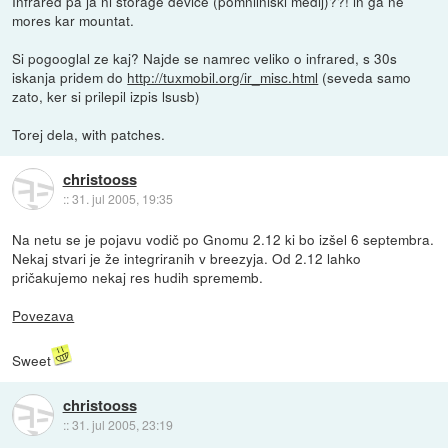
Infrared pa ja ni storage device (pomnilniski medij)??! in ga ne
mores kar mountat.
Si pogooglal ze kaj? Najde se namrec veliko o infrared, s 30s
iskanja pridem do
http://tuxmobil.org/ir_misc.html
(seveda samo
zato, ker si prilepil izpis lsusb)
Torej dela, with patches.
christooss
::
31. jul 2005, 19:35
Na netu se je pojavu vodič po Gnomu 2.12 ki bo izšel 6 septembra.
Nekaj stvari je že integriranih v breezyja. Od 2.12 lahko
pričakujemo nekaj res hudih sprememb.
Povezava
Sweet
christooss
::
31. jul 2005, 23:19