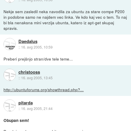
Nekje sem zasledil neka navodila za ubuntu za stare compe P200
in podobne samo ne najdem vec linka. Ve kdo kaj vec o tem. To naj
bi bla nenaksna mini verzija ubunta, katero iz apt-get skupaj
spravis.
Daedalus
::
16. avg 2005, 10:59
Preberi prejšnjo stran/dve tele teme...
christooss
::
16. avg 2005, 13:45
http://ubuntuforums.org/showthread.php?...
pitarda
::
16. avg 2005, 21:44
Obupan sem!