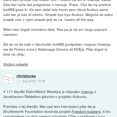
Zato ker noče dat programov v menuje. Prasc. Cko da my preferd
IceWM goes in. Ko sem delal tale hovto sem izbral fluxbox samo
zato ker je kao bl odzivn. Ampak bye bye floxbox. Mogoče se eden
znajde notr v njem ampak jest se ne. Icewm all the way.
Wdm men drgač normalno dela. Res pa je da sm mogu popravt
xsession.
Zdi se mi da maš v Ubuntulite IceWM.(podpoben mojemu Howtoju
ma še Firefox zravn) Nobenega Gnoma ali KDEja. Piše drgač kr
dost na vikiju
Vloženi paketki
christooss
::
1. avg 2005, 19:36
V 111 številki DistroWatch Weeklya je objavljen
intervju
z
Jonathanom Riddellom glavnim v projektu Kubuntu.
Pravtako v tej številki. Mal nad tem intervjujem piše da je
Shuttleworth Foundation lansirala projekt
Freedom toasters
, ki bo
uporabnikom na dom zastonj prinašala CDje z različnimi Linux