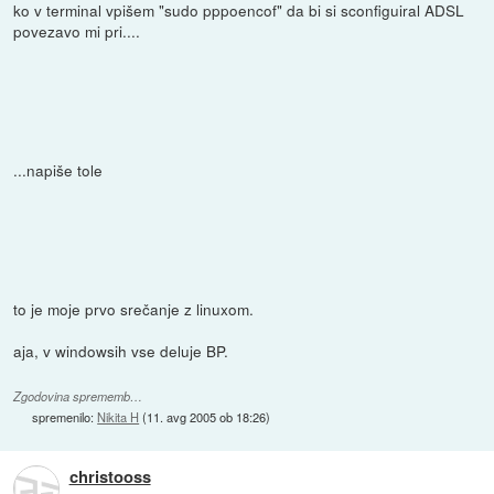
ko v terminal vpišem "sudo pppoencof" da bi si sconfiguiral ADSL
povezavo mi pri....
...napiše tole
to je moje prvo srečanje z linuxom.
aja, v windowsih vse deluje BP.
Zgodovina sprememb…
spremenilo:
Nikita H
(
11. avg 2005 ob 18:26
)
christooss