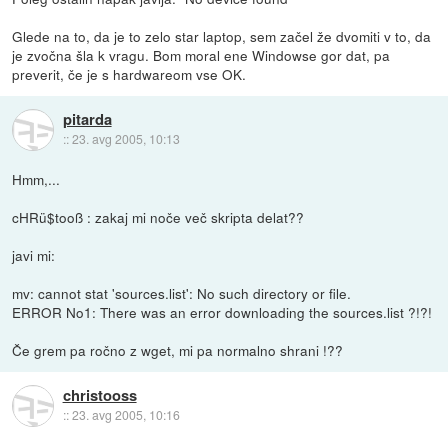
Glede na to, da je to zelo star laptop, sem začel že dvomiti v to, da
je zvočna šla k vragu. Bom moral ene Windowse gor dat, pa
preverit, če je s hardwareom vse OK.
pitarda
::
23. avg 2005, 10:13
Hmm,...
cHRü$tooß : zakaj mi noče več skripta delat??
javi mi:
mv: cannot stat 'sources.list': No such directory or file.
ERROR No1: There was an error downloading the sources.list ?!?!
Če grem pa ročno z wget, mi pa normalno shrani !??
christooss
::
23. avg 2005, 10:16