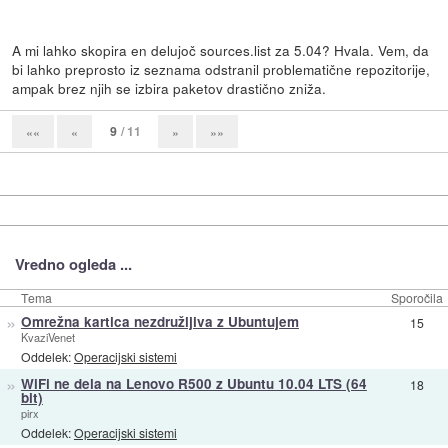
A mi lahko skopira en delujoč sources.list za 5.04? Hvala. Vem, da
bi lahko preprosto iz seznama odstranil problematične repozitorije,
ampak brez njih se izbira paketov drastično zniža.
9
/ 11
««
«
»
»»
Vredno ogleda ...
Tema
Sporočila
»
Omrežna kartica nezdružljiva z Ubuntujem
15
KvaziVenet
Oddelek:
Operacijski sistemi
»
WiFi ne dela na Lenovo R500 z Ubuntu 10.04 LTS (64
18
bit)
pirx
Oddelek:
Operacijski sistemi