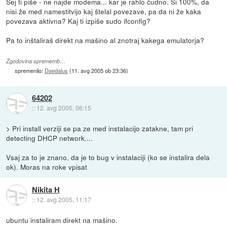
Sej ti piše - ne najde modema... kar je rahlo čudno. Si 100%, da
nisi že med namestitvijo kaj štelal povezave, pa da ni že kaka
povezava aktivna? Kaj ti izpiše sudo ifconfig?
Pa to inštaliraš direkt na mašino al znotraj kakega emulatorja?
Zgodovina sprememb…
spremenilo:
Daedalus
(
11. avg 2005 ob 23:36
)
64202
::
12. avg 2005, 06:15
> Pri install verziji se pa ze med instalacijo zatakne, tam pri
detecting DHCP network....
Vsaj za to je znano, da je to bug v instalaciji (ko se instalira dela
ok). Moras na roke vpisat
Nikita H
::
12. avg 2005, 11:17
ubuntu instaliram direkt na mašino.