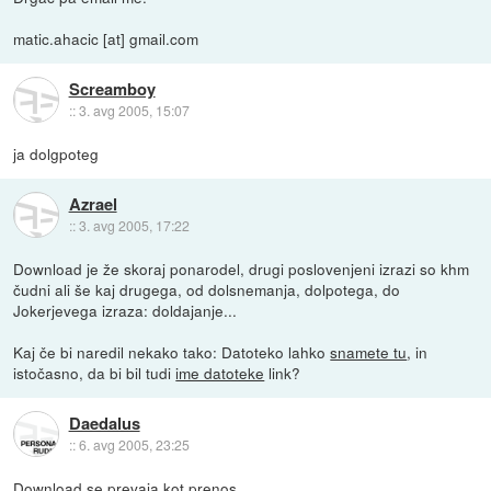
matic.ahacic [at] gmail.com
Screamboy
::
3. avg 2005, 15:07
ja dolgpoteg
Azrael
::
3. avg 2005, 17:22
Download je že skoraj ponarodel, drugi poslovenjeni izrazi so khm
čudni ali še kaj drugega, od dolsnemanja, dolpotega, do
Jokerjevega izraza: doldajanje...
Kaj če bi naredil nekako tako: Datoteko lahko
snamete tu
, in
istočasno, da bi bil tudi
ime datoteke
link?
Daedalus
::
6. avg 2005, 23:25
Download se prevaja kot prenos...