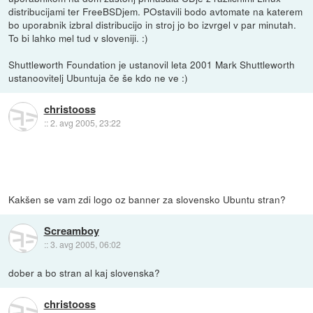
distribucijami ter FreeBSDjem. POstavili bodo avtomate na katerem
bo uporabnik izbral distribucijo in stroj jo bo izvrgel v par minutah.
To bi lahko mel tud v sloveniji. :)
Shuttleworth Foundation je ustanovil leta 2001 Mark Shuttleworth
ustanoovitelj Ubuntuja če še kdo ne ve :)
christooss
::
2. avg 2005, 23:22
Kakšen se vam zdi logo oz banner za slovensko Ubuntu stran?
Screamboy
::
3. avg 2005, 06:02
dober a bo stran al kaj slovenska?
christooss