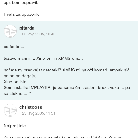
ups bom popravil.
Hvala za opozorilo
pitarda
::
23. avg 2005, 10:40
pa še to,...
težave mam in z Xine-om in XMMS-om,...
nočeta mi predvajat datotek!? XMMS mi naloži komad, ampak nič
ne se ne dogaja,...
Xine pa isto,...
Sem instaliral MPLAYER, je pa samo črn zaslon, brez zvoka,... pa
še štekne,... ?
christooss
::
23. avg 2005, 11:51
Najprej
tole
Za xmms morš pa spremenit Output plugin iz OSS na eSound