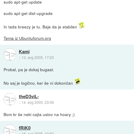
sudo apt-get update
sudo apt-get dist-upgrade
In tada breezy je tu. Baje da je stabilen
Tema iz Ubuntuforum.org
Kami
::
13. avg 2005, 17:23
Probal, pa je dokaj bugast.
No saj je logično, ker še ni dokončan
theD3viL-
::
14. avg 2005, 23:06
Bom kr še neki cajta ustov na hoary ;)
fRiK0
::
16. avg 2005, 10:50