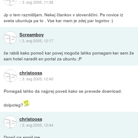
::
3. avg 2005, 11:38
Jp o tem razmišljam. Nekej člankov v slovenščini. Pa novice iz
sveta ubuntuja pa to . Vse kar mam je zdej par logotov :)
Screamboy
::
3. avg 2005, 12:17
če rabiš kako pomoč kar povej mogoče lahko pomagam ker sem že
sam hotel naredit en portal za ubuntu ;P
christooss
::
3. avg 2005, 12:40
Pomagaš lahko da najprej poveš kako se prevede download.
dolpoteg?
christooss
::
3. avg 2005, 12:44
Drgač pa email me.