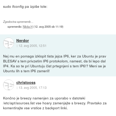
sudo ifconfig pa izpiše tole:
Zgodovina sprememb…
spremenilo:
Nikita H
(
12. avg 2005 ob 11:19
)
Nerdor
::
12. avg 2005, 12:51
Nej mu en pomaga izklopit tista jajca IP6, ker za Ubuntu je prav
BLESAV s tem privzetim IP6 protokolom, namest, da bi lepo dal
IP4. Ka so te pri Ubuntuju čist prtegnjeni s tem IP6!? Meni se je
Ubuntu lih s tem IP6 zameril!
christooss
::
13. avg 2005, 17:13
Končno je breezy namenjen za uporabo v datoteki
/etc/apt/sources.list vse hoary zamenjajte s breezy. Pravtako za
komentirajte vse vrstice z backport linki.