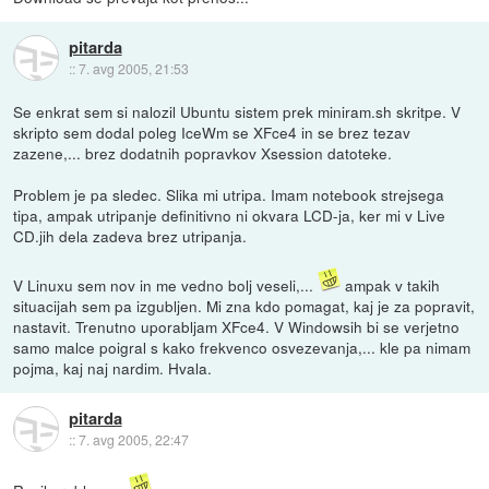
pitarda
::
7. avg 2005, 21:53
Se enkrat sem si nalozil Ubuntu sistem prek miniram.sh skritpe. V
skripto sem dodal poleg IceWm se XFce4 in se brez tezav
zazene,... brez dodatnih popravkov Xsession datoteke.
Problem je pa sledec. Slika mi utripa. Imam notebook strejsega
tipa, ampak utripanje definitivno ni okvara LCD-ja, ker mi v Live
CD.jih dela zadeva brez utripanja.
V Linuxu sem nov in me vedno bolj veseli,...
ampak v takih
situacijah sem pa izgubljen. Mi zna kdo pomagat, kaj je za popravit,
nastavit. Trenutno uporabljam XFce4. V Windowsih bi se verjetno
samo malce poigral s kako frekvenco osvezevanja,... kle pa nimam
pojma, kaj naj nardim. Hvala.
pitarda
::
7. avg 2005, 22:47