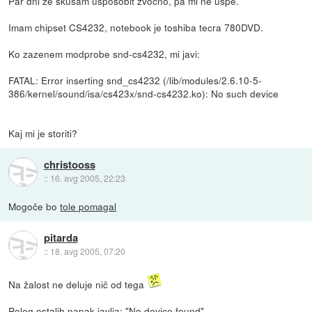
Par dni ze skusam usposobit zvocno, pa mi ne uspe.
Imam chipset CS4232, notebook je toshiba tecra 780DVD.
Ko zazenem modprobe snd-cs4232, mi javi:
FATAL: Error inserting snd_cs4232 (/lib/modules/2.6.10-5-
386/kernel/sound/isa/cs423x/snd-cs4232.ko): No such device
Kaj mi je storiti?
christooss
::
16. avg 2005, 22:23
Mogoče bo
tole pomagal
pitarda
::
18. avg 2005, 07:20
Na žalost ne deluje nič od tega
Poleg ostalih napak javlja: "No device found"