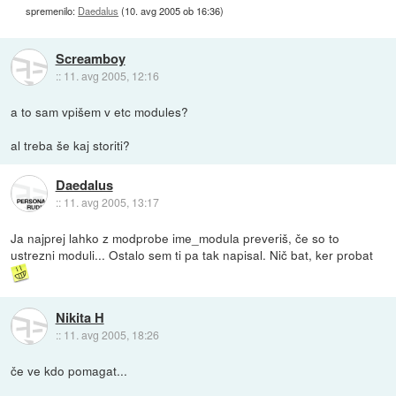
spremenilo:
Daedalus
(
10. avg 2005 ob 16:36
)
Screamboy
::
11. avg 2005, 12:16
a to sam vpišem v etc modules?
al treba še kaj storiti?
Daedalus
::
11. avg 2005, 13:17
Ja najprej lahko z modprobe ime_modula preveriš, če so to
ustrezni moduli... Ostalo sem ti pa tak napisal. Nič bat, ker probat
Nikita H
::
11. avg 2005, 18:26
če ve kdo pomagat...