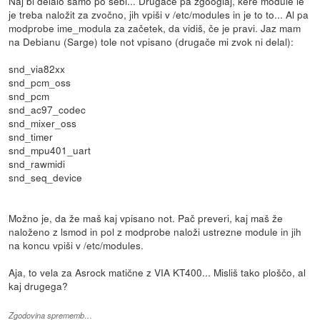
Naj bi delalo samo po sebi... Drugače pa zgooglaj, kere module le
je treba naložit za zvočno, jih vpiši v /etc/modules in je to to... Al pa
modprobe ime_modula za začetek, da vidiš, če je pravi. Jaz mam
na Debianu (Sarge) tole not vpisano (drugače mi zvok ni delal):
snd_via82xx
snd_pcm_oss
snd_pcm
snd_ac97_codec
snd_mixer_oss
snd_timer
snd_mpu401_uart
snd_rawmidi
snd_seq_device
Možno je, da že maš kaj vpisano not. Pač preveri, kaj maš že
naloženo z lsmod in pol z modprobe naloži ustrezne module in jih
na koncu vpiši v /etc/modules.
Aja, to vela za Asrock matične z VIA KT400... Misliš tako ploščo, al
kaj drugega?
Zgodovina sprememb…