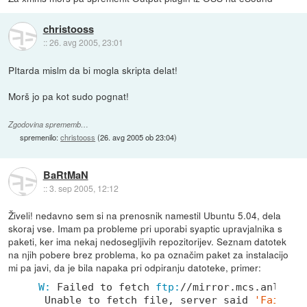
christooss
::
26. avg 2005, 23:01
PItarda mislm da bi mogla skripta delat!
Morš jo pa kot sudo pognat!
Zgodovina sprememb…
spremenilo:
christooss
(
26. avg 2005 ob 23:04
)
BaRtMaN
::
3. sep 2005, 12:12
Živeli! nedavno sem si na prenosnik namestil Ubuntu 5.04, dela
skoraj vse. Imam pa probleme pri uporabi syaptic upravjalnika s
paketi, ker ima nekaj nedosegljivih repozitorijev. Seznam datotek
na njih pobere brez problema, ko pa označim paket za instalacijo
mi pa javi, da je bila napaka pri odpiranju datoteke, primer:
W:
 Failed to fetch 
ftp:
/
/mirror.mcs.anl.gov
 Unable to fetch file, server said 
'Failed 