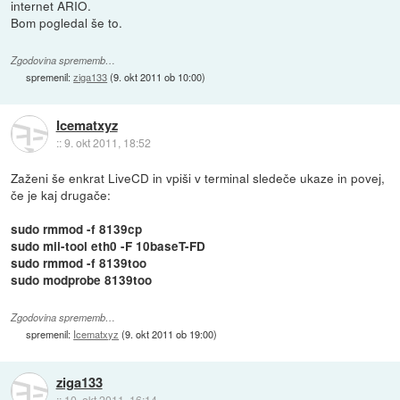
internet ARIO.
Bom pogledal še to.
Zgodovina sprememb…
spremenil:
ziga133
(
9. okt 2011 ob 10:00
)
Icematxyz
::
9. okt 2011, 18:52
Zaženi še enkrat LiveCD in vpiši v terminal sledeče ukaze in povej,
če je kaj drugače:
sudo rmmod -f 8139cp
sudo mii-tool eth0 -F 10baseT-FD
sudo rmmod -f 8139too
sudo modprobe 8139too
Zgodovina sprememb…
spremenil:
Icematxyz
(
9. okt 2011 ob 19:00
)
ziga133
::
10. okt 2011, 16:14