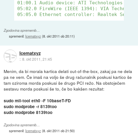
01:00.1 Audio device: ATI Technologies Inc 
05:02.0 FireWire (IEEE 1394): VIA Technolog
05:05.0 Ethernet controller: Realtek Semico
Zgodovina sprememb…
spremenil:
Icematxyz
(
8. okt 2011 ob 20:11
)
Icematxyz
::
8. okt 2011, 21:45
Menim, da bi morala kartica delati out-of-the-box, zakaj pa ne dela
pa ne vem. Če imaš na voljo še drug računalnik poskusi kartico še
tam oziroma morda poskusi še drugo PCI režo. Na obstoječem
sestavu morda poskusi še to, če bo kakšen rezultat:
sudo mii-tool eth0 -F 10baseT-FD
sudo modprobe -r 8139too
sudo modprobe 8139too
Zgodovina sprememb…
spremenil:
Icematxyz
(
8. okt 2011 ob 21:50
)