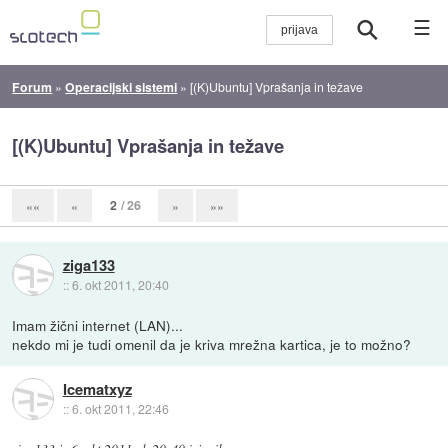
☰
Forum
»
Operacijski sistemi
»
[(K)Ubuntu] Vprašanja in težave
[(K)Ubuntu] Vprašanja in težave
2
/ 26
««
«
»
»»
ziga133
::
6. okt 2011, 20:40
Imam žični internet (LAN)...
nekdo mi je tudi omenil da je kriva mrežna kartica, je to možno?
Icematxyz
::
6. okt 2011, 22:46