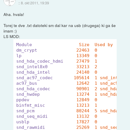
::
8. okt 2011, 19:39
Aha. hvala!
Torej te dve .txt datoteki sm dal kar na usb (drugega) ki ga še
imam :)
LS MOD:
Module
Size  Used by
dm_crypt
22463  0 
lp
13349  0 
snd_hda_codec_hdmi
27479  1 
snd_intel8x0
33213  2 
snd_hda_intel
24140  0 
snd_ac97_codec
105614  1 snd_intel8x
ac97_bus
12642  1 snd_ac97_co
snd_hda_codec
90901  2 snd_hda_cod
snd_hwdep
13274  1 snd_hda_cod
ppdev
12849  0 
binfmt_misc
13213  1 
snd_pcm
80244  5 snd_hda_cod
snd_seq_midi
13132  0 
usblp
17827  0 
snd_rawmidi
25269  1 snd_seq_mid