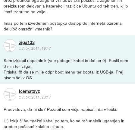
preizkusom delovanja katerekoli različice Ubuntu od teh treh, ki jo
imaš trenutno na voljo.
Imaš po tem izvedenem postopku dostop do interneta oziroma
delujoč omrežni vmesnik?
ziga133
::
7. okt 2011, 19:47
Sem izklopil napajalnik (vne potegnil kabel in dal na 0). Pustil sem
3 min ter vžgal.
Prtiskal f8 da se mi je odpr boot menu ter bootal iz USB-ja. Prej
nisem šel v OS.
Icematxyz
::
7. okt 2011, 23:17
Predvideva, da ni šlo? Pozabil sem višje napisati, da v točki:
1.) Izključi še mrežni kabel po tem, ko se računalnik ugasnjen in
preden počakaš kakšno minuto.