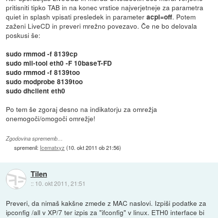
pritisniti tipko TAB in na konec vrstice najverjetneje za parametra
quiet in splash vpisati presledek in parameter
. Potem
acpi=off
zaženi LiveCD in preveri mrežno povezavo. Če ne bo delovala
poskusi še:
sudo rmmod -f 8139cp
sudo mii-tool eth0 -F 10baseT-FD
sudo rmmod -f 8139too
sudo modprobe 8139too
sudo dhclient eth0
Po tem še zgoraj desno na indikatorju za omrežja
onemogoči/omogoči omrežje!
Zgodovina sprememb…
spremenil:
Icematxyz
(
10. okt 2011 ob 21:56
)
Tilen
::
10. okt 2011, 21:51
Preveri, da nimaš kakšne zmede z MAC naslovi. Izpiši podatke za
ipconfig /all v XP/7 ter izpis za "ifconfig" v linux. ETH0 interface bi