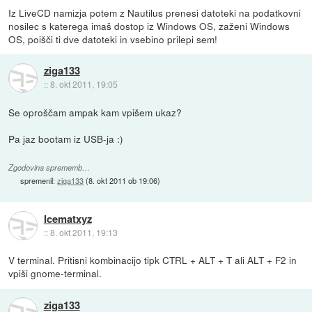
Iz LiveCD namizja potem z Nautilus prenesi datoteki na podatkovni
nosilec s katerega imaš dostop iz Windows OS, zaženi Windows
OS, poišči ti dve datoteki in vsebino prilepi sem!
ziga133
::
8. okt 2011, 19:05
Se oproščam ampak kam vpišem ukaz?
Pa jaz bootam iz USB-ja :)
Zgodovina sprememb…
spremenil:
ziga133
(
8. okt 2011 ob 19:06
)
Icematxyz
::
8. okt 2011, 19:13
V terminal. Pritisni kombinacijo tipk CTRL + ALT + T ali ALT + F2 in
vpiši gnome-terminal.
ziga133