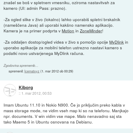
znašel se boš v spletnem vmesniku, oziroma nastavitvah za
kamero (UI: admin Pass: prazno).
-Za ogled slike v živo (lokalno) lahko uporabiš spletni brskalnik
(nameščena Java) ali uporabi kakšno namensko aplikacijo.
Kamera je na primer podprta v
Motion
in
ZoneMinder
!
-Za oddaljen dostop/ogled videa v živo s pomočjo opcije
MyDlink
in
uporabo aplikacije za mobilni telefon ustrezno nastavi kamero s
podatki novo ustvarjenega MyDlink računa.
Zgodovina sprememb…
spremenil:
Icematxyz
(
1. mar 2012 ob 00:29
)
Kiborg
::
1. mar 2012, 00:53
Imam Ubuntu 11.10 in Nokio N900. Če jo priključim preko kabla v
mass storage mode, ne vidim vseh map ki so na telefonu. Manjkajo
npr. documents. V win vidim vse mape. Malo nenavadno saj sta
tako Maemo 5 in Ubuntu osnovana na Debianu.