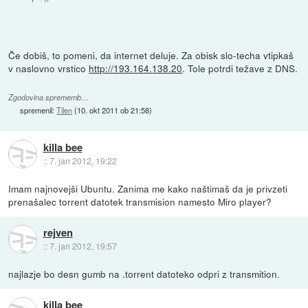
Če dobiš, to pomeni, da internet deluje. Za obisk slo-techa vtipkaš
v naslovno vrstico
http://193.164.138.20
. Tole potrdi težave z DNS.
Zgodovina sprememb…
spremenil:
Tilen
(
10. okt 2011 ob 21:58
)
killa bee
::
7. jan 2012, 19:22
Imam najnovejši Ubuntu. Zanima me kako naštimaš da je privzeti
prenašalec torrent datotek transmision namesto Miro player?
rejven
::
7. jan 2012, 19:57
najlazje bo desn gumb na .torrent datoteko odpri z transmition.
killa bee