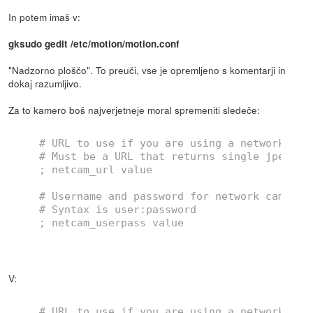
In potem imaš v:
gksudo gedit /etc/motion/motion.conf
"Nadzorno ploščo". To preuči, vse je opremljeno s komentarji in
dokaj razumljivo.
Za to kamero boš najverjetneje moral spremeniti sledeče:
# URL to use if you are using a network cam
# Must be a URL that returns single jpeg pi
; netcam_url value
# Username and password for network camera 
# Syntax is user:password
; netcam_userpass value
V:
# URL to use if you are using a network cam