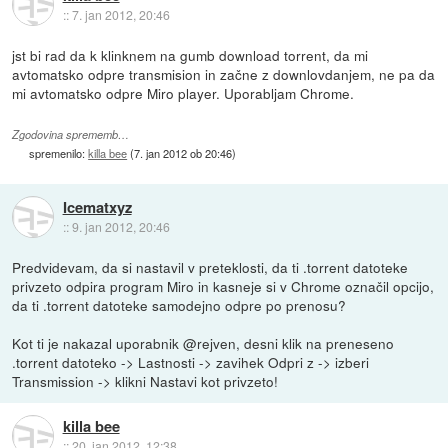
::
7. jan 2012, 20:46
jst bi rad da k klinknem na gumb download torrent, da mi
avtomatsko odpre transmision in začne z downlovdanjem, ne pa da
mi avtomatsko odpre Miro player. Uporabljam Chrome.
Zgodovina sprememb…
spremenilo:
killa bee
(
7. jan 2012 ob 20:46
)
Icematxyz
::
9. jan 2012, 20:46
Predvidevam, da si nastavil v preteklosti, da ti .torrent datoteke
privzeto odpira program Miro in kasneje si v Chrome označil opcijo,
da ti .torrent datoteke samodejno odpre po prenosu?
Kot ti je nakazal uporabnik @rejven, desni klik na preneseno
.torrent datoteko -> Lastnosti -> zavihek Odpri z -> izberi
Transmission -> klikni Nastavi kot privzeto!
killa bee
::
20. jan 2012, 12:38