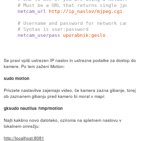
# Must be a URL that returns single jpeg pi
netcam_url
http://ip_naslov/mjpeg.cgi
# Username and password for network camera 
# Syntax is user:password
netcam_userpass
uporabnik:geslo
Se pravi vpiši ustrezen IP naslov in ustrezne podatke za dostop do
kamere. Po tem zaženi Motion:
sudo motion
Privzete nastavitve zajemajo video, če kamera zazna gibanje, torej
ob zaznanem gibanju pred kamero bi moral v mapi:
gksudo nautilus /tmp/motion
Najti kakšno novo datoteko, oziroma na spletnem naslovu v
lokalnem omrežju:
http://localhost:8081