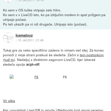
Ko sem v OS lučke vtripajo zelo hitro.
Ko sem v v LiveCD isto, ko pa izključim modem in spet prižgem pa
utripajo počasi.
Po teh ukazih pa ni nič drugače. Utripajo isto (počasi).
Icematxyz
::
10. okt 2011, 21:48
Tukaj gre za neko specifično zadevo in nimam več idej. Za konec
pomoči z moje strani poskusi še sledeče. Začni s
tem postopkom
(
tudi to
). Nadaljuj z direktnim zagonom LiveCD, kjer izbereš
sledečo opcijo
.
acpi=off
F6
Vir slike
Ker uporabljaš LiveUSB in morda UNetbootin boš moral verjetno