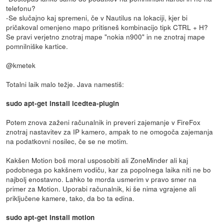
telefonu?
-Se slučajno kaj spremeni, če v Nautilus na lokaciji, kjer bi
pričakoval omenjeno mapo pritisneš kombinacijo tipk CTRL + H?
Se pravi verjetno znotraj mape "nokia n900" in ne znotraj mape
pomnilniške kartice.
@kmetek
Totalni laik malo težje. Java namestiš:
sudo apt-get install icedtea-plugin
Potem znova zaženi računalnik in preveri zajemanje v FireFox
znotraj nastavitev za IP kamero, ampak to ne omogoča zajemanja
na podatkovni nosilec, če se ne motim.
Kakšen Motion boš moral usposobiti ali ZoneMinder ali kaj
podobnega po kakšnem vodiču, kar za popolnega laika niti ne bo
najbolj enostavno. Lahko te morda usmerim v pravo smer na
primer za Motion. Uporabi računalnik, ki še nima vgrajene ali
priključene kamere, tako, da bo ta edina.
sudo apt-get install motion