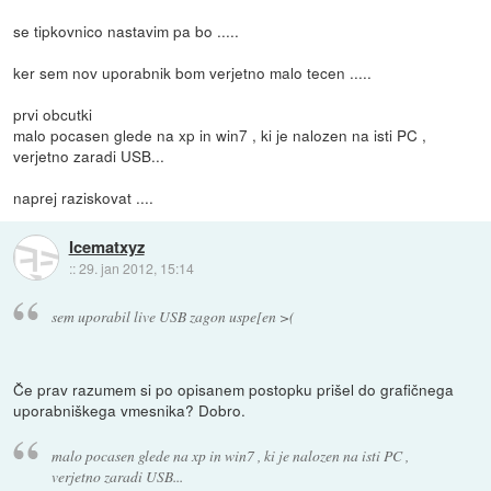
se tipkovnico nastavim pa bo .....
ker sem nov uporabnik bom verjetno malo tecen .....
prvi obcutki
malo pocasen glede na xp in win7 , ki je nalozen na isti PC ,
verjetno zaradi USB...
naprej raziskovat ....
Icematxyz
::
29. jan 2012, 15:14
sem uporabil live USB zagon uspe[en >(
Če prav razumem si po opisanem postopku prišel do grafičnega
uporabniškega vmesnika? Dobro.
malo pocasen glede na xp in win7 , ki je nalozen na isti PC ,
verjetno zaradi USB...