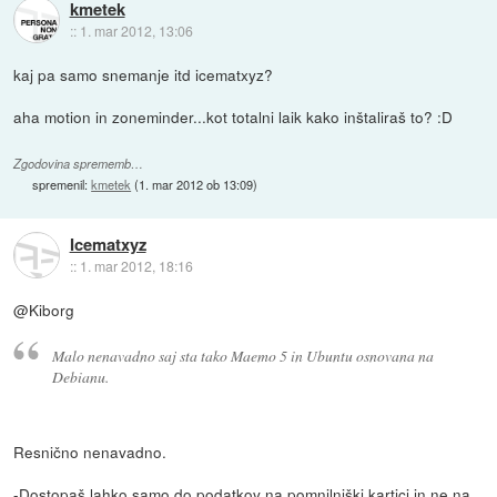
kmetek
::
1. mar 2012, 13:06
kaj pa samo snemanje itd icematxyz?
aha motion in zoneminder...kot totalni laik kako inštaliraš to? :D
Zgodovina sprememb…
spremenil:
kmetek
(
1. mar 2012 ob 13:09
)
Icematxyz
::
1. mar 2012, 18:16
@Kiborg
Malo nenavadno saj sta tako Maemo 5 in Ubuntu osnovana na
Debianu.
Resnično nenavadno.
-Dostopaš lahko samo do podatkov na pomnilniški kartici in ne na