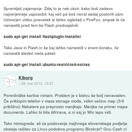
Spremljati zajemanje. Zdaj to je nek okvir, kako boš zadevo
najverjetneje usposobil, kaj več pa boš moral sedaj postoriti sam.
Ustvarjen video posnetek si lahko ogledaš v FireFox, ampak le če
namestiš pred tem še Flash predvajalnik:
sudo apt-get install flashplugin-installer
Tako Java in Flash in še kaj lahko namestiš v enem koraku, če
namestiš sledeč meta paket:
sudo apt-get install ubuntu-restricted-extras
Kiborg
::
28. mar 2012, 13:37
Pomnilniške kartice nimam. Problem je v bistvu še bolj nenavaden.
Če priklopim telefon v mass storage mode, vidim večino map (3/4
približno) Nekatere pa preprosto manjkajo. Manjka na primer mapa
documents. Lahko bi bila šifrirana, a ni saj jo Win lepo vidi.
Tako mimogrede, ali za poslovanje majhnega slovenskega podjetja
obstaja rešitev za Linux podobna programu Birokrat? Gnu Cash ni