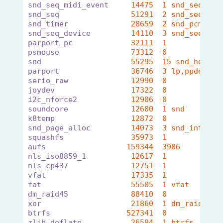
snd_seq_midi_event
14475  1 snd_seq_mid
snd_seq
51291  2 snd_seq_mid
snd_timer
28659  2 snd_pcm,snd
snd_seq_device
14110  3 snd_seq_mid
parport_pc
32111  1 
psmouse
73312  0 
snd
55295  15 snd_hda_co
parport
36746  3 lp,ppdev,pa
serio_raw
12990  0 
joydev
17322  0 
i2c_nforce2
12906  0 
soundcore
12600  1 snd
k8temp
12872  0 
snd_page_alloc
14073  3 snd_intel8x
squashfs
35973  1 
aufs
159344  3906 
nls_iso8859_1
12617  1 
nls_cp437
12751  1 
vfat
17335  1 
fat
55505  1 vfat
dm_raid45
88410  0 
xor
21860  1 dm_raid45
btrfs
527341  0 
zlib_deflate
26594  1 btrfs