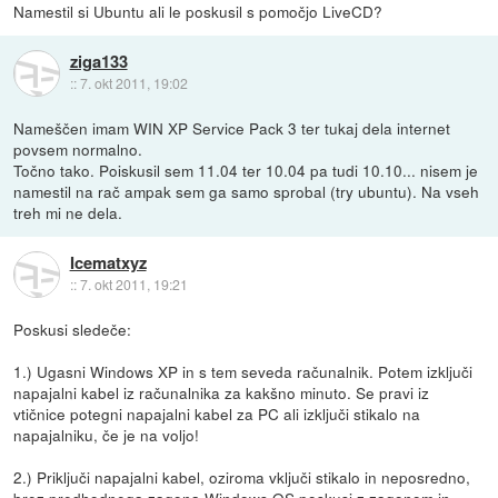
Namestil si Ubuntu ali le poskusil s pomočjo LiveCD?
ziga133
::
7. okt 2011, 19:02
Nameščen imam WIN XP Service Pack 3 ter tukaj dela internet
povsem normalno.
Točno tako. Poiskusil sem 11.04 ter 10.04 pa tudi 10.10... nisem je
namestil na rač ampak sem ga samo sprobal (try ubuntu). Na vseh
treh mi ne dela.
Icematxyz
::
7. okt 2011, 19:21
Poskusi sledeče:
1.) Ugasni Windows XP in s tem seveda računalnik. Potem izključi
napajalni kabel iz računalnika za kakšno minuto. Se pravi iz
vtičnice potegni napajalni kabel za PC ali izključi stikalo na
napajalniku, če je na voljo!
2.) Priključi napajalni kabel, oziroma vključi stikalo in neposredno,
brez predhodnega zagona Windows OS poskusi z zagonom in