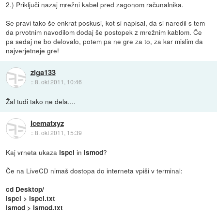
2.) Priključi nazaj mrežni kabel pred zagonom računalnika.
Se pravi tako še enkrat poskusi, kot si napisal, da si naredil s tem
da prvotnim navodilom dodaj še postopek z mrežnim kablom. Če
pa sedaj ne bo delovalo, potem pa ne gre za to, za kar mislim da
najverjetneje gre!
ziga133
::
8. okt 2011, 10:46
Žal tudi tako ne dela....
Icematxyz
::
8. okt 2011, 15:39
Kaj vrneta ukaza
in
?
lspci
lsmod
Če na LiveCD nimaš dostopa do interneta vpiši v terminal:
cd Desktop/
lspci > lspci.txt
lsmod > lsmod.txt