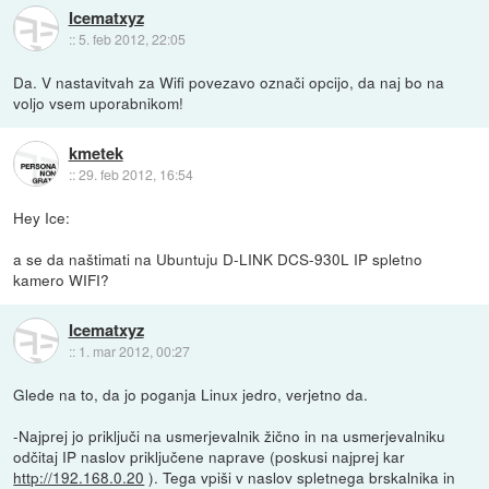
Icematxyz
::
5. feb 2012, 22:05
Da. V nastavitvah za Wifi povezavo označi opcijo, da naj bo na
voljo vsem uporabnikom!
kmetek
::
29. feb 2012, 16:54
Hey Ice:
a se da naštimati na Ubuntuju D-LINK DCS-930L IP spletno
kamero WIFI?
Icematxyz
::
1. mar 2012, 00:27
Glede na to, da jo poganja Linux jedro, verjetno da.
-Najprej jo priključi na usmerjevalnik žično in na usmerjevalniku
odčitaj IP naslov priključene naprave (poskusi najprej kar
http://192.168.0.20
). Tega vpiši v naslov spletnega brskalnika in