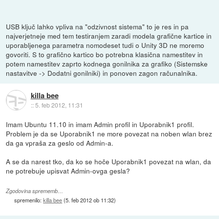
USB ključ lahko vpliva na "odzivnost sistema" to je res in pa
najverjetneje med tem testiranjem zaradi modela grafične kartice in
uporabljenega parametra nomodeset tudi o Unity 3D ne moremo
govoriti. S to grafično kartico bo potrebna klasična namestitev in
potem namestitev zaprto kodnega gonilnika za grafiko (Sistemske
nastavitve -> Dodatni gonilniki) in ponoven zagon računalnika.
killa bee
::
5. feb 2012, 11:31
Imam Ubuntu 11.10 in imam Admin profil in Uporabnik1 profil.
Problem je da se Uporabnik1 ne more povezat na noben wlan brez
da ga vpraša za geslo od Admin-a.
A se da narest tko, da ko se hoče Uporabnik1 povezat na wlan, da
ne potrebuje upisvat Admin-ovga gesla?
Zgodovina sprememb…
spremenilo:
killa bee
(
5. feb 2012 ob 11:32
)