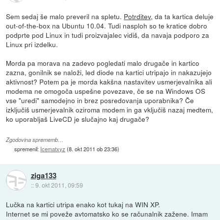
Sem sedaj še malo preveril na spletu.
Potrditev
, da ta kartica deluje
out-of-the-box na Ubuntu 10.04. Tudi nasploh so te kratice dobro
podprte pod Linux in tudi proizvajalec vidiš, da navaja podporo za
Linux pri izdelku.
Morda pa morava na zadevo pogledati malo drugače in kartico
zazna, gonilnik se naloži, led diode na kartici utripajo in nakazujejo
aktivnost? Potem pa je morda kakšna nastavitev usmerjevalnika ali
modema ne omogoča uspešne povezave, če se na Windows OS
vse "uredi" samodejno in brez posredovanja uporabnika? Če
izključiš usmerjevalnik oziroma modem in ga vključiš nazaj medtem,
ko uporabljaš LiveCD je slučajno kaj drugače?
Zgodovina sprememb…
spremenil:
Icematxyz
(
8. okt 2011 ob 23:36
)
ziga133
::
9. okt 2011, 09:59
Lučka na kartici utripa enako kot tukaj na WIN XP.
Internet se mi poveže avtomatsko ko se računalnik zažene. Imam