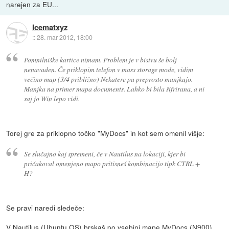
narejen za EU...
Icematxyz
::
28. mar 2012, 18:00
Pomnilniške kartice nimam. Problem je v bistvu še bolj
nenavaden. Če priklopim telefon v mass storage mode, vidim
večino map (3/4 približno) Nekatere pa preprosto manjkajo.
Manjka na primer mapa documents. Lahko bi bila šifrirana, a ni
saj jo Win lepo vidi.
Torej gre za priklopno točko "MyDocs" in kot sem omenil višje:
Se slučajno kaj spremeni, če v Nautilus na lokaciji, kjer bi
pričakoval omenjeno mapo pritisneš kombinacijo tipk CTRL +
H?
Se pravi naredi sledeče:
V Nautilus (Ubuntu OS) brskaš po vsebini mape MyDocs (N900),