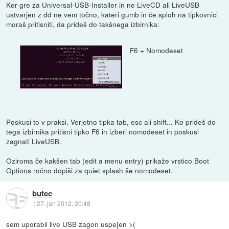
Ker gre za Universal-USB-Installer in ne LiveCD ali LiveUSB
ustvarjen z dd ne vem točno, kateri gumb in če sploh na tipkovnici
moraš pritisniti, da prideš do takšnega izbirnika:
F6 + Nomodeset
Poskusi to v praksi. Verjetno tipka tab, esc ali shift... Ko prideš do
tega izbirnika pritisni tipko F6 in izberi nomodeset in poskusi
zagnati LiveUSB.
Oziroma če kakšen tab (edit a menu entry) prikaže vrstico Boot
Options ročno dopiši za quiet splash še nomodeset.
butec
::
27. jan 2012, 20:48
sem uporabil live USB zagon uspe[en >(