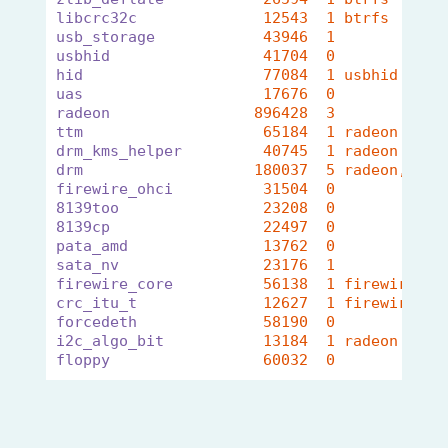
libcrc32c
12543  1 btrfs
usb_storage
43946  1 
usbhid
41704  0 
hid
77084  1 usbhid
uas
17676  0 
radeon
896428  3 
ttm
65184  1 radeon
drm_kms_helper
40745  1 radeon
drm
180037  5 radeon,ttm,
firewire_ohci
31504  0 
8139too
23208  0 
8139cp
22497  0 
pata_amd
13762  0 
sata_nv
23176  1 
firewire_core
56138  1 firewire_oh
crc_itu_t
12627  1 firewire_co
forcedeth
58190  0 
i2c_algo_bit
13184  1 radeon
floppy
60032  0 