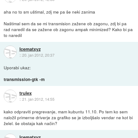
aha no to sm uštimal, zdj me pa še neki zanima
Naštimal sem da se mi transmision zažene ob zagonu, zdj bi pa
rad naredil da se zažene ob zagonu ampak minimized? Kako bi pa
to naredil
Icematxyz
::
20. jan 2012, 20:37
Uporabi ukaz:
transmission-gtk -m
trulex
::
21. jan 2012, 14:55
kako odpraviti pregrevanje, mam kubuntu 11.10. Po tem ko sem
naložil primerne driverje za grafiko se je izboljšalo vendar ne kot bi
želel. še obstaja kak način?
Icematxyz