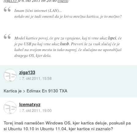
ziga133
je
6. okt 2011 ob 20:40
izjavil
:
Imam žični internet (LAN)...
nekdo mi je tudi omenil da je kriva mrežna kartica, je to možno?
Model kartice povej, če gre za vgrajeno, kaj ti vrne ukaz
lspci
, če
je pa USB pa kaj vrne ukaz
lsusb
. Preveri še za vsak slučaj če je
kabel na svojem mestu in tako naprej, če slučajno ne uporabljaš
drugega OS, kjer dela.
ziga133
::
7. okt 2011, 15:58
Kartica je > Edimax En 9130 TXA
Icematxyz
::
7. okt 2011, 19:00
Torej imaš nameščen Windows OS, kjer kartica deluje, poskusil pa
si Ubuntu 10.10 in Ubuntu 11.04, kjer kartice ni zaznalo?