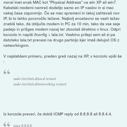
moral imet enak MAC kot "Physical Address" na win XP ali win7.
Kabelski modemi namreč dodelijo samo en IP naslov in si mac
nekaj časa zapomnijo. Če se mac spremeni in takoj zahtevaš nov
IP, bi to lahko povzročilo težave. Najbolj enostavno se vseh težav
znebiš tako, da izključis modem in PC za 10 min, tako da vse seje
padejo in prižges modem nazaj ter zbootaš direktno v linux. Odpri
konzolo in napiši ifconfig > lala.txt. Vsebino prilepi sem ali si pa
datoteko lala.txt prenesi na drugo particijo kjer imaš delujoč OS z
networkingom.
V najslabšem primeru, preden greš nazaj na XP, v konzolo vpiši še
:
sudo /etc/init.d/nscd restart
sudo /etc/init.d/networking restart
Iz konzole preveri, če dobiš ICMP reply od 8.8.8.8 ali 8.8.4.4.
ping 8.8.8.8