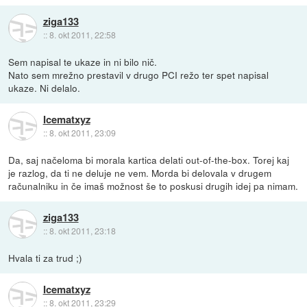
ziga133
::
8. okt 2011, 22:58
Sem napisal te ukaze in ni bilo nič.
Nato sem mrežno prestavil v drugo PCI režo ter spet napisal
ukaze. Ni delalo.
Icematxyz
::
8. okt 2011, 23:09
Da, saj načeloma bi morala kartica delati out-of-the-box. Torej kaj
je razlog, da ti ne deluje ne vem. Morda bi delovala v drugem
računalniku in če imaš možnost še to poskusi drugih idej pa nimam.
ziga133
::
8. okt 2011, 23:18
Hvala ti za trud ;)
Icematxyz
::
8. okt 2011, 23:29