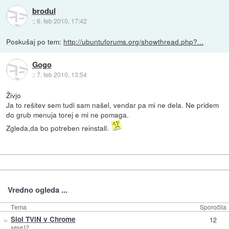
brodul
::
6. feb 2010, 17:42
Poskušaj po tem:
http://ubuntuforums.org/showthread.php?...
Gogo
::
7. feb 2010, 13:54
Živjo
Ja to rešitev sem tudi sam našel, vendar pa mi ne dela. Ne pridem
do grub menuja torej e mi ne pomaga.
Zgleda,da bo potreben reinstall.
Vredno ogleda ...
Tema
Sporočila
»
Siol TViN v Chrome
12
sese12