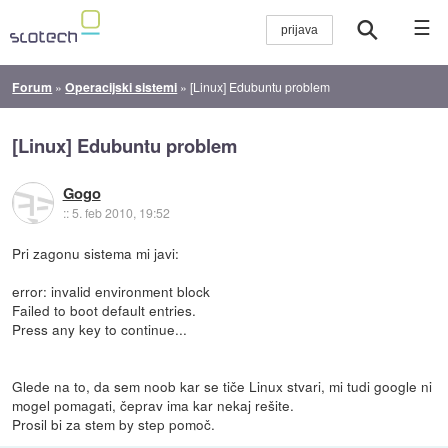
☰
Forum
»
Operacijski sistemi
»
[Linux] Edubuntu problem
[Linux] Edubuntu problem
Gogo
::
5. feb 2010, 19:52
Pri zagonu sistema mi javi:
error: invalid environment block
Failed to boot default entries.
Press any key to continue...
Glede na to, da sem noob kar se tiče Linux stvari, mi tudi google ni
mogel pomagati, čeprav ima kar nekaj rešite.
Prosil bi za stem by step pomoč.