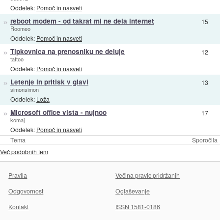
Oddelek:
Pomoč in nasveti
»
reboot modem - od takrat mi ne dela internet
15
Roomeo
Oddelek:
Pomoč in nasveti
»
Tipkovnica na prenosniku ne deluje
12
tattoo
Oddelek:
Pomoč in nasveti
»
Letenje in pritisk v glavi
13
simonsimon
Oddelek:
Loža
»
Microsoft office vista - nujnoo
17
komaj
Oddelek:
Pomoč in nasveti
Tema
Sporočila
Več podobnih tem
Pravila
Večina pravic pridržanih
Odgovornost
Oglaševanje
Kontakt
ISSN 1581-0186