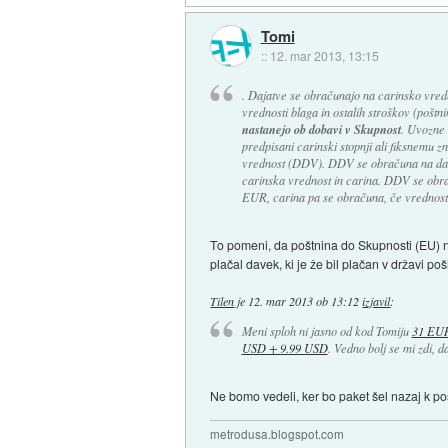
Tomi
::
12. mar 2013, 13:15
. Dajatve se obračunajo na carinsko vredno
vrednosti blaga in ostalih stroškov (poštni
nastanejo ob dobavi v Skupnost
. Uvozne 
predpisani carinski stopnji ali fiksnemu 
vrednost (DDV). DDV se obračuna na davč
carinska vrednost in carina. DDV se obr
EUR, carina pa se obračuna, če vrednos
To pomeni, da poštnina do Skupnosti (EU) ni
plačal davek, ki je že bil plačan v državi poši
Tilen
je
12. mar 2013 ob 13:12
izjavil
:
Meni sploh ni jasno od kod Tomiju
31 EU
USD + 9.99 USD
. Vedno bolj se mi zdi, d
Ne bomo vedeli, ker bo paket šel nazaj k poši
metrodusa.blogspot.com