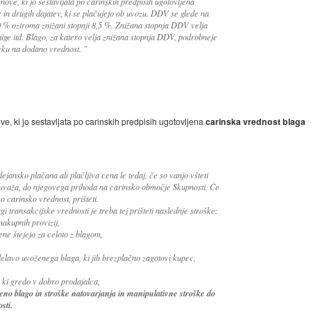
ve, ki jo sestavljata po carinskih predpisih ugotovljena
 in drugih dajatev, ki se plačujejo ob uvozu. DDV se glede na
0 % oziroma znižani stopnji 8,5 %. Znižana stopnja DDV velja
jige itd. Blago, za katero velja znižana stopnja DDV, podrobneje
vku na dodano vrednost. "
, ki jo sestavljata po carinskih predpisih ugotovljena
carinska vrednost blaga
jansko plačana ali plačljiva cena le tedaj, če so vanjo všteti
 se uvaža, do njegovega prihoda na carinsko območje Skupnosti. Če
mo carinsko vrednost, prišteti.
i transakcijske vrednosti je treba tej prišteti naslednje stroške:
nakupnih provizij,
ne štejejo za celoto z blagom,
delavo uvoženega blaga, ki jih brezplačno zagotovi kupec,
 ki gredo v dobro prodajalca,
eno blago in stroške natovarjanja in manipulativne stroške do
sti.