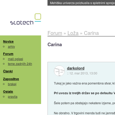
Mehiška univerza poizkusila s spletnimi sprejem
Forum
»
Loža
»
Carina
Novice
Carina
arhiv
Forum
mali oglasi
teme zadnjih 24h
darkolord
Članki
::
12. mar 2013, 13:00
Zaposlitve
Tukaj je jako važna ena pomembna stvar, ki
brskaj
Ostalo
Pri uvozu iz tretjih držav se po default
pravila
Šele potem pa obstajajo nekatere izjeme, pr
Ne obratno. V trgovini menda tudi ne jamra