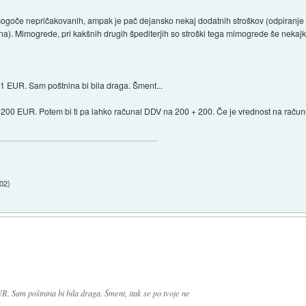
č mogoče nepričakovanih, ampak je pač dejansko nekaj dodatnih stroškov (odpiranje in
na). Mimogrede, pri kakšnih drugih špediterjih so stroški tega mimogrede še nekajkra
za 1 EUR. Sam poštnina bi bila draga. Šment...
na 200 EUR. Potem bi ti pa lahko računal DDV na 200 + 200. Če je vrednost na računu
:02
)
UR. Sam poštnina bi bila draga. Šment, itak se po tvoje ne