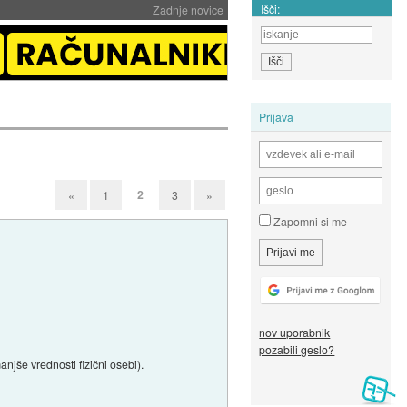
Išči:
Zadnje novice
Prijava
2
«
1
3
»
Zapomni si me
nov uporabnik
pozabili geslo?
anjše vrednosti fizični osebi).