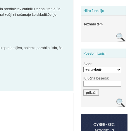
 predložitev cariniku ter pakiranje (to
Hitre funkcije
t večji (ti računajo še skladiščenje,
seznam tem
 sprejemljiva, potem uporabijo tisto, če
Posebni izpisi
Avtor:
Ključna beseda: