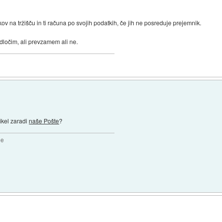
v na tržišču in ti računa po svojih podatkih, če jih ne posreduje prejemnik.
dločim, ali prevzamem ali ne.
tikel zaradi
naše Pošte
?
2e