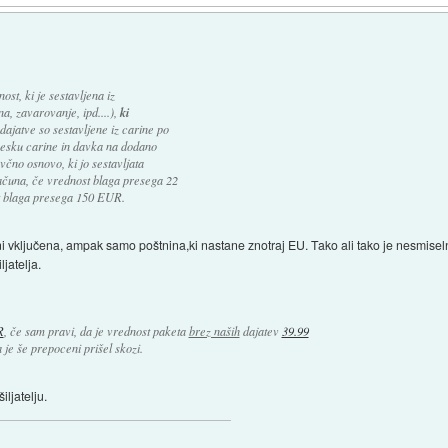
st, ki je sestavljena iz
na, zavarovanje, ipd....),
ki
dajatve so sestavljene iz carine po
znesku carine in davka na dodano
no osnovo, ki jo sestavljata
ačuna, če vrednost blaga presega 22
t blaga presega 150 EUR.
 vključena, ampak samo poštnina,ki nastane znotraj EU. Tako ali tako je nesmiselno,
ljatelja.
R
, če sam pravi, da je vrednost paketa
brez naših
dajatev
39.99
a je še prepoceni prišel skozi.
ljatelju.