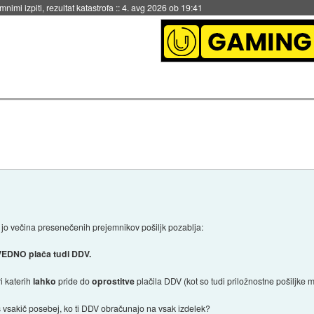
nimi izpiti, rezultat katastrofa
::
4. avg 2026 ob 19:41
 jo večina presenečenih prejemnikov pošiljk pozablja:
u VEDNO plača tudi DDV.
i katerih
lahko
pride do
oprostitve
plačila DDV (kot so tudi priložnostne pošiljke m
š vsakič posebej, ko ti DDV obračunajo na vsak izdelek?