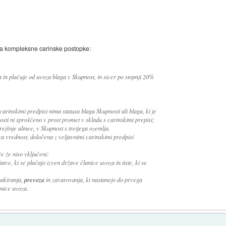
 za kompleksne carinske postopke:
n plačuje od uvoza blaga v Skupnost, in sicer po stopnji 20%
carinskimi predpisi nima statusa blaga Skupnosti ali blaga, ki je
osti ni sproščeno v prost promet v skladu s carinskimi prepisi;
rejšnje alinee, v Skupnost s tretjega ozemlja.
a vrednost, določena z veljavnimi carinskimi predpisi
e že niso vključeni:
tve, ki se plačajo izven države članice uvoza in tiste, ki se
pakiranja,
prevoza
in zavarovanja, ki nastanejo do prvega
nice uvoza.