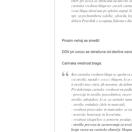
DDV pri uvozu se obračuna od davčne osno
carinska vrednost blaga ter znesek carine
vrsto blaga obračuna po splošni stopnji 2
npr. za prehrambene izdelke, zdravila, kn
določa Pravilnik o izvajanju Zakona o da
Prosim nehaj se smešit:
DDV pri uvozu se obračuna od davčne osnove
Carinska vrednost blaga:
Kot carinska vrednost blaga se upošteva de
vsi stroški, nastali v zvezi z blagom, ki
ti stroški niso všteti, jih moramo, da dobi
Pri določanju carinske vrednosti na podlag
- provizijo in stroške posredništva, razen 
stroške zabojnikov, ki se za carinske name
- stroške embalaže (delo in material),
- vrednost proizvodov in materialov za iz
- avtorske honorarje in licenčnine,
- vrednost izkupičkov iz ponovne prodaje,
- stroške prevoza in zavarovanja za uvož
kraja vnosa na carinsko območje Skupno