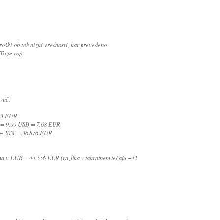
roški ob teh nizki vrednosti, kar prevedeno
o je rop.
 nič.
.73 EUR
) = 9.99 USD = 7.68 EUR
3 + 20% = 36.876 EUR
ina v EUR = 44.556 EUR (razlika v takratnem tečaju ~42