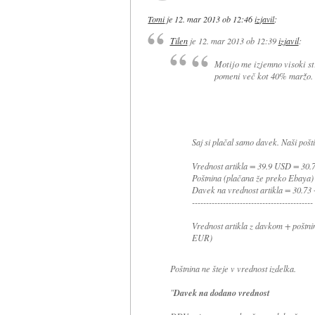
Tomi
je
12. mar 2013 ob 12:46
izjavil
:
Tilen
je
12. mar 2013 ob 12:39
izjavil
:
Motijo me izjemno visoki st
pomeni več kot 40% maržo. T
Saj si plačal samo davek. Naši pošti
Vrednost artikla = 39.9 USD = 30
Poštnina (plačana že preko Ebaya
Davek na vrednost artikla = 30.7
-------------------------------------------
Vrednost artikla z davkom + poštn
EUR)
Poštnina ne šteje v vrednost izdelka.
"
Davek na dodano vrednost