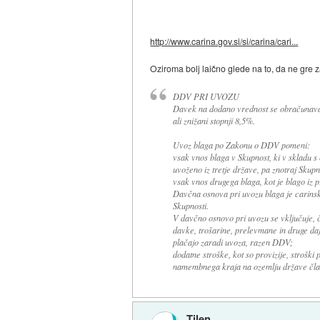
http://www.carina.gov.si/si/carina/cari...
Oziroma bolj laično glede na to, da ne gre
DDV PRI UVOZU
Davek na dodano vrednost se obračunava i
ali znižani stopnji 8,5%.
Uvoz blaga po Zakonu o DDV pomeni:
vsak vnos blaga v Skupnost, ki v skladu s 
uvoženo iz tretje države, pa znotraj Skupn
vsak vnos drugega blaga, kot je blago iz p
Davčna osnova pri uvozu blaga je carinsk
Skupnosti.
V davčno osnovo pri uvozu se vključuje, č
davke, trošarine, prelevmane in druge daja
plačajo zaradi uvoza, razen DDV;
dodatne stroške, kot so provizije, stroški 
namembnega kraja na ozemlju države čla
Tilen