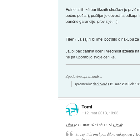
Edino tistih ~5 eur fiksnih stroškov je prvi
počne poštar), pošiljanje obvestila, odkupni
bančne garancije, provizije, ...).
Tilen> Ja saj, ti bi imel potrdilo o nakupu 
Ja, bi pač carinik ocenil vrednost izdelka 
ne pa uporabijo svoje cenike.
Zgodovina sprememb…
spremenilo:
darkolord
(
12. mar 2013 ob 13
Tomi
::
12. mar 2013, 13:03
Tilen
je
12. mar 2013 ob 12:58
izjavil
:
Ja saj, ti bi imel potrdilo o nakupu za 1 E
upošteva.