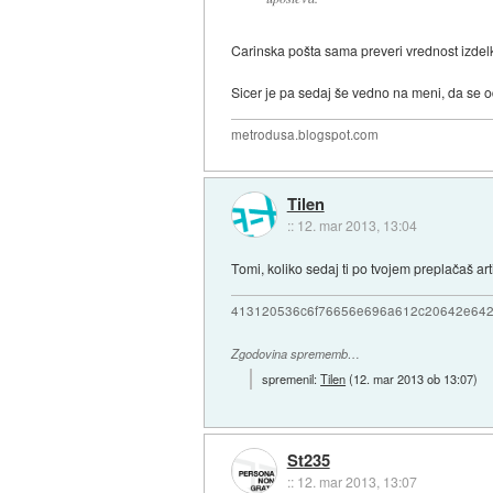
Carinska pošta sama preveri vrednost izdelko
Sicer je pa sedaj še vedno na meni, da se o
metrodusa.blogspot.com
Tilen
::
12. mar 2013, 13:04
Tomi, koliko sedaj ti po tvojem preplačaš ar
413120536c6f76656e696a612c20642e64
Zgodovina sprememb…
spremenil:
Tilen
(
12. mar 2013 ob 13:07
)
St235
::
12. mar 2013, 13:07