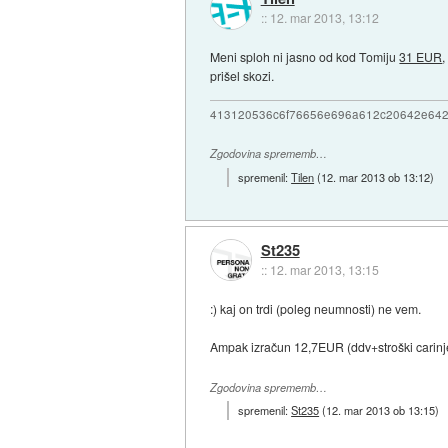
::
12. mar 2013, 13:12
Meni sploh ni jasno od kod Tomiju
31 EUR
,
prišel skozi.
413120536c6f76656e696a612c20642e64
Zgodovina sprememb…
spremenil:
Tilen
(
12. mar 2013 ob 13:12
)
St235
::
12. mar 2013, 13:15
:) kaj on trdi (poleg neumnosti) ne vem.
Ampak izračun 12,7EUR (ddv+stroški carinjen
Zgodovina sprememb…
spremenil:
St235
(
12. mar 2013 ob 13:15
)