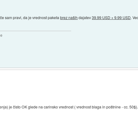
 če sam pravi, da je vrednost paketa
brez naših
dajatev
39.99 USD + 9.99 USD
. Ve
2e
ja) je čisto OK glede na carinsko vrednost ( vrednost blaga in poštnine - cc. 50$)