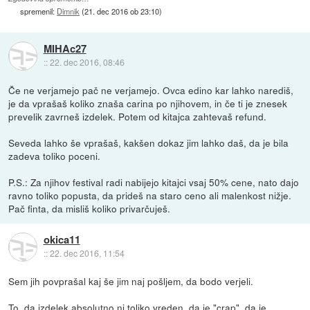
spremenil:
Dimnik
(
21. dec 2016 ob 23:10
)
MIHAc27
::
22. dec 2016, 08:46
Če ne verjamejo pač ne verjamejo. Ovca edino kar lahko narediš,
je da vprašaš koliko znaša carina po njihovem, in če ti je znesek
prevelik zavrneš izdelek. Potem od kitajca zahtevaš refund.
Seveda lahko še vprašaš, kakšen dokaz jim lahko daš, da je bila
zadeva toliko poceni.
P.S.: Za njihov festival radi nabijejo kitajci vsaj 50% cene, nato dajo
ravno toliko popusta, da prideš na staro ceno ali malenkost nižje.
Pač finta, da misliš koliko privarčuješ.
okica11
::
22. dec 2016, 11:54
Sem jih povprašal kaj še jim naj pošljem, da bodo verjeli.
To, da izdelek absolutno ni toliko vreden, da je "crap", da je