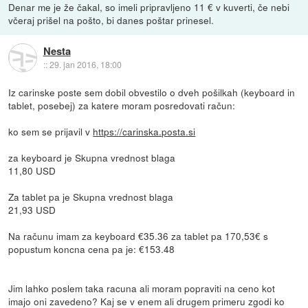
Denar me je že čakal, so imeli pripravljeno 11 € v kuverti, če nebi
včeraj prišel na pošto, bi danes poštar prinesel.
Nesta
::
29. jan 2016, 18:00
Iz carinske poste sem dobil obvestilo o dveh pošilkah (keyboard in
tablet, posebej) za katere moram posredovati račun:
ko sem se prijavil v
https://carinska.posta.si
za keyboard je Skupna vrednost blaga
11,80 USD
Za tablet pa je Skupna vrednost blaga
21,93 USD
Na računu imam za keyboard €35.36 za tablet pa 170,53€ s
popustum koncna cena pa je: €153.48
Jim lahko poslem taka racuna ali moram popraviti na ceno kot
imajo oni zavedeno? Kaj se v enem ali drugem primeru zgodi ko