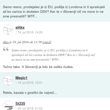
Samo resno, prodajalec je iz EU, pošilja iz Londona in ti sprašuješ
ali bo carina in dodaten DDV? Ker te
nič ne more in ne
v Sloveniji
sme presnetiti? WTF...
slitkx
::
19. jul 2016, 14:29
Ales
je
19. jul 2016 ob 13:59
izjavil
:
Samo resno, prodajalec je iz EU, pošilja iz Londona in ti
sprašuješ ali bo carina in dodaten DDV? Ker te
v Sloveniji
nič
ne more in ne sme presnetiti? WTF...
Točno tako. V Sloveniji je bilo že veliko čudes.
Magic1
::
19. jul 2016, 15:01
Rekla, kazala v gostilni še največ...
St235
::
20. jul 2016, 21:03