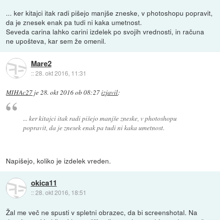
... ker kitajci itak radi pišejo manjše zneske, v photoshopu popravit,
da je znesek enak pa tudi ni kaka umetnost.
Seveda carina lahko carini izdelek po svojih vrednosti, in računa
ne upošteva, kar sem že omenil.
Mare2
::
28. okt 2016, 11:31
MIHAc27
je
28. okt 2016 ob 08:27
izjavil
:
... ker kitajci itak radi pišejo manjše zneske, v photoshopu
popravit, da je znesek enak pa tudi ni kaka umetnost.
Napišejo, koliko je izdelek vreden.
okica11
::
28. okt 2016, 18:51
Žal me več ne spusti v spletni obrazec, da bi screenshotal. Na