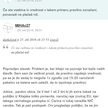
::
25. okt 2016, 23:51
Če sta vsebina in vrednost v takem primeru pravilno označeni,
ponavadi ne plačaš nič.
MIHAc27
::
26. okt 2016, 08:51
darkolord
je
25. okt 2016 ob 23:51
izjavil
:
Če sta vsebina in vrednost v takem primeru pravilno označeni,
ne plačaš nič
.
Popravljen stavek. Problem je, ker kitajci ne poznajo kot kaže naših
številk. Sem sam že večkrat prosil, da pravilno napišejo vrednost,
pa se je do sedaj to mogoče 1x zgodilo (od 15-20 naročenih
paketov za katere sem zatežil, da to izpolnejo pravilno)
Jokica.. pardon okica, če ti tisti 1 ali 2 dni ki jih extra čakaš na
pošiljko iz Kitajske toliko pomenita, naročaj raje znotraj EU, kjer
takega carinskega postopka ni. Carina ni tukaj naredila NIČ
narobe. Tak je pač postopek. Oni pregledajo pošiljko, če se jim