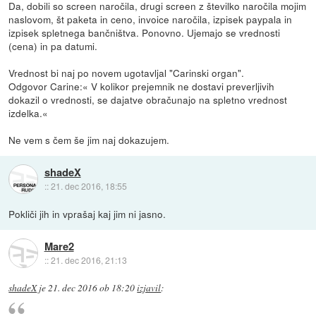
Da, dobili so screen naročila, drugi screen z številko naročila mojim
naslovom, št paketa in ceno, invoice naročila, izpisek paypala in
izpisek spletnega bančništva. Ponovno. Ujemajo se vrednosti
(cena) in pa datumi.
Vrednost bi naj po novem ugotavljal "Carinski organ".
Odgovor Carine:« V kolikor prejemnik ne dostavi preverljivih
dokazil o vrednosti, se dajatve obračunajo na spletno vrednost
izdelka.«
Ne vem s čem še jim naj dokazujem.
shadeX
::
21. dec 2016, 18:55
Pokliči jih in vprašaj kaj jim ni jasno.
Mare2
::
21. dec 2016, 21:13
shadeX
je
21. dec 2016 ob 18:20
izjavil
: