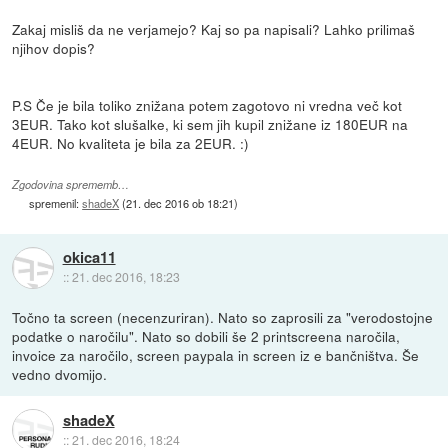
Zakaj misliš da ne verjamejo? Kaj so pa napisali? Lahko prilimaš
njihov dopis?
P.S Če je bila toliko znižana potem zagotovo ni vredna več kot
3EUR. Tako kot slušalke, ki sem jih kupil znižane iz 180EUR na
4EUR. No kvaliteta je bila za 2EUR. :)
Zgodovina sprememb…
spremenil:
shadeX
(
21. dec 2016 ob 18:21
)
okica11
::
21. dec 2016, 18:23
Točno ta screen (necenzuriran). Nato so zaprosili za "verodostojne
podatke o naročilu". Nato so dobili še 2 printscreena naročila,
invoice za naročilo, screen paypala in screen iz e bančništva. Še
vedno dvomijo.
shadeX
::
21. dec 2016, 18:24