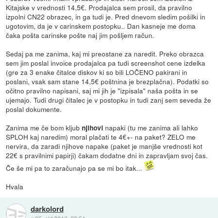
Kitajske v vrednosti 14,5€. Prodajalca sem prosil, da pravilno
izpolni CN22 obrazec, in ga tudi je. Pred dnevom sledim pošilki in
ugotovim, da je v carinskem postopku.. Dan kasneje me doma
čaka pošta carinske pošte naj jim pošljem račun.
Sedaj pa me zanima, kaj mi preostane za naredit. Preko obrazca
sem jim poslal invoice prodajalca pa tudi screenshot cene izdelka
(gre za 3 enake čitalce diskov ki so bili LOČENO pakirani in
poslani, vsak sam stane 14,5€ poštnina je brezplačna). Podatki so
očitno pravilno napisani, saj mi jih je "izpisala" naša pošta in se
ujemajo. Tudi drugi čitalec je v postopku in tudi zanj sem seveda že
poslal dokumente.
Zanima me če bom kljub
napaki (tu me zanima ali lahko
njihovi
SPLOH kaj naredim) moral plačati te 4€+- na paket? ZELO me
nervira, da zaradi njihove napake (paket je manjše vrednosti kot
22€ s pravilnimi papirji) čakam dodatne dni in zapravljam svoj čas.
Če še mi pa to zaračunajo pa se mi bo itak...
Hvala
darkolord