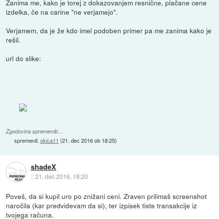
Zanima me, kako je torej z dokazovanjem resnične, plačane cene
izdelka, če na carine "ne verjamejo".
Verjamem, da je že kdo imel podoben primer pa me zanima kako je
rešil.
url do slike:
Zgodovina sprememb…
spremenil:
okica11
(
21. dec 2016 ob 18:25
)
shadeX
::
21. dec 2016, 18:20
Poveš, da si kupil uro po znižani ceni. Zraven prilimaš screenshot
naročila (kar predvidevam da si), ter izpisek tiste transakcije iz
tvojega računa.