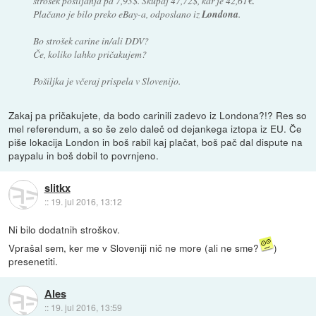
strošek pošiljanja pa 7,93$. Skupaj 47,72$, kar je 42,61€.
Plačano je bilo preko eBay-a, odposlano iz
Londona
.
Bo strošek carine in/ali DDV?
Če, koliko lahko pričakujem?
Pošiljka je včeraj prispela v Slovenijo.
Zakaj pa pričakujete, da bodo carinili zadevo iz Londona?!? Res so
mel referendum, a so še zelo daleč od dejankega iztopa iz EU. Če
piše lokacija London in boš rabil kaj plačat, boš pač dal dispute na
paypalu in boš dobil to povrnjeno.
slitkx
::
19. jul 2016, 13:12
Ni bilo dodatnih stroškov.
Vprašal sem, ker me v Sloveniji nič ne more (ali ne sme?
)
presenetiti.
Ales
::
19. jul 2016, 13:59