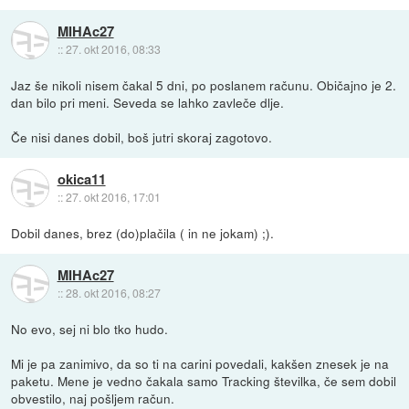
MIHAc27
::
27. okt 2016, 08:33
Jaz še nikoli nisem čakal 5 dni, po poslanem računu. Običajno je 2.
dan bilo pri meni. Seveda se lahko zavleče dlje.
Če nisi danes dobil, boš jutri skoraj zagotovo.
okica11
::
27. okt 2016, 17:01
Dobil danes, brez (do)plačila ( in ne jokam) ;).
MIHAc27
::
28. okt 2016, 08:27
No evo, sej ni blo tko hudo.
Mi je pa zanimivo, da so ti na carini povedali, kakšen znesek je na
paketu. Mene je vedno čakala samo Tracking številka, če sem dobil
obvestilo, naj pošljem račun.