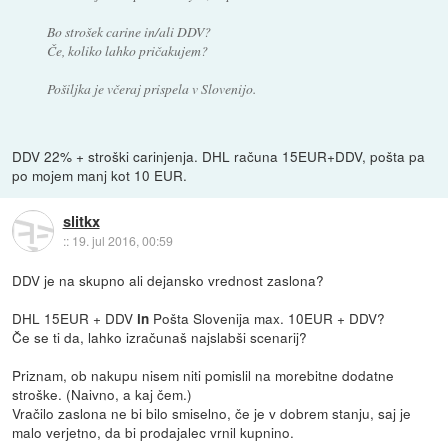
Bo strošek carine in/ali DDV?
Če, koliko lahko pričakujem?
Pošiljka je včeraj prispela v Slovenijo.
DDV 22% + stroški carinjenja. DHL računa 15EUR+DDV, pošta pa
po mojem manj kot 10 EUR.
slitkx
::
19. jul 2016, 00:59
DDV je na skupno ali dejansko vrednost zaslona?
DHL 15EUR + DDV
Pošta Slovenija max. 10EUR + DDV?
in
Če se ti da, lahko izračunaš najslabši scenarij?
Priznam, ob nakupu nisem niti pomislil na morebitne dodatne
stroške. (Naivno, a kaj čem.)
Vračilo zaslona ne bi bilo smiselno, če je v dobrem stanju, saj je
malo verjetno, da bi prodajalec vrnil kupnino.