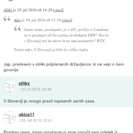
slitkx
je
19. jul 2016 ob 14:29
izjavil
:
Ales
je
19. jul 2016 ob 13:59
izjavil
:
Samo resno, prodajalec je iz EU, pošilja iz Londona
in ti sprašuješ ali bo carina in dodaten DDV? Ker te
v Sloveniji
nič ne more in ne sme presnetiti? WTF...
Točno tako. V Sloveniji je bilo že veliko čudes.
Jap, predvsem v obliki polpismenih državljanov, ki ne vejo o čem
govorijo.
slitkx
::
20. jul 2016, 22:48
V Sloveniji je mnogo pravil napisanih samih zase.
okica11
::
25. okt 2016, 23:41
Pozdrav vsem. Imam vprašanje in sicer naročil sem izdelek iz