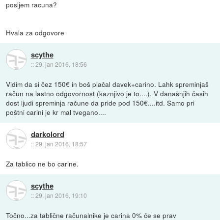
posljem racuna?
Hvala za odgovore
scythe
::
29. jan 2016, 18:56
Vidim da si čez 150€ in boš plačal davek+carino. Lahk spreminjaš
račun na lastno odgovornost (kaznjivo je to....). V današnjih časih
dost ljudi spreminja račune da pride pod 150€....itd. Samo pri
poštni carini je kr mal tvegano....
darkolord
::
29. jan 2016, 18:57
Za tablico ne bo carine.
scythe
::
29. jan 2016, 19:10
Točno...za tablične računalnike je carina 0% če se prav