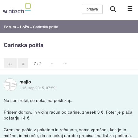
☰
Forum
»
Loža
»
Carinska pošta
Carinska pošta
7
/ 7
»
»»
««
«
majlo
::
16. sep 2015, 07:59
No sem rešil, so nekaj na pošti zaj...
Pridem domov, in vidim račun od carine, znesek 3 €. Foter je plačal
poštarju 14 €.
Grem na pošto z paketom in računom, samo vprašam, kak je to
možno, in mi reče, da so nekaj narobe prepisali na list za poštarja.