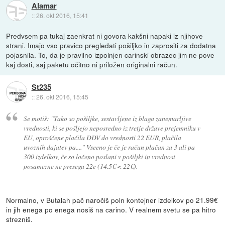
Alamar
::
26. okt 2016, 15:41
Predvsem pa tukaj zaenkrat ni govora kakšni napaki iz njihove
strani. Imajo vso pravico pregledati pošiljko in zaprositi za dodatna
pojasnila. To, da je pravilno izpolnjen carinski obrazec jim ne pove
kaj dosti, saj paketu očitno ni priložen originalni račun.
St235
::
26. okt 2016, 15:45
Se motiš: "Tako so pošiljke, sestavljene iz blaga zanemarljive
vrednosti, ki se pošljejo neposredno iz tretje države prejemniku v
EU, oproščene plačila DDV do vrednosti 22 EUR, plačila
uvoznih dajatev pa...." Vseeno je če je račun plačan za 3 ali pa
300 izdelkov, če so ločeno poslani v pošiljki in vrednost
posamezne ne presega 22e (14.5€ < 22€).
Normalno, v Butalah pač naročiš poln kontejner izdelkov po 21.99€
in jih enega po enega nosiš na carino. V realnem svetu se pa hitro
strezniš.