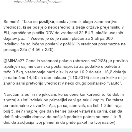
mirno lahko obdavcijo celoto.
Se motiš: "Tako so
, sestavljene iz blaga zanemarljive
pošiljke
vrednosti, ki se pošljejo neposredno iz tretje države prejemniku v
EU, oproščene plačila DDV do vrednosti 22 EUR, plačila uvoznih
dajatev pa...." Vseeno je če je račun plačan za 3 ali pa 300
izdelkov, če so ločeno poslani v pošiljki in vrednost posamezne ne
presega 22e (14.5€ < 22€).
@MIHAc27 Cena in vsebnost paketa (obrazec cn22/23)
pravilno
je
izpolnjen saj me carinska pošta naproša za podatke o paketu z
težo 0.5kg, vsebnostjo hard disk in ceno 16,2 dolarja. 16,2 dolarja
je natančno 14,5€ na dan nakupa (1.10.2016) sicer pa koliko mi je
znano sami pretvorijo vrednost v neko drugo poštarsko "valuto".
Naročam z eu, in ne jokicam, ko so cene konkurenčne. Ko dobim
znotraj eu isti izdelek po primerljivi ceni ga takuj kupim. Do takrat
pa racionalno z everčki. Aja, pa saj sam veš, da tisti 1-2dni traja
bolj 5, ne? (najprej gre dan ker se paket vstavi na carini, dan da
dobiš obvestilo domov, da pošlješ podatke potem pa med 1 in 5
dni, da zaključijo tvoj primer in da pride paket na tvoj naslov).