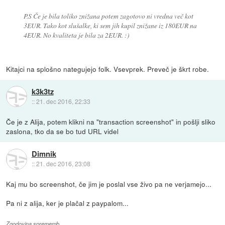
P.S Če je bila toliko znižana potem zagotovo ni vredna več kot
3EUR. Tako kot slušalke, ki sem jih kupil znižane iz 180EUR na
4EUR. No kvaliteta je bila za 2EUR. :)
Kitajci na splošno nategujejo folk. Vsevprek. Preveč je škrt robe.
k3k3tz
::
21. dec 2016, 22:33
Če je z Alija, potem klikni na "transaction screenshot" in pošlji sliko
zaslona, tko da se bo tud URL videl
Dimnik
::
21. dec 2016, 23:08
Kaj mu bo screenshot, če jim je poslal vse živo pa ne verjamejo...
Pa ni z alija, ker je plačal z paypalom...
Zgodovina sprememb…