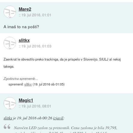
Mare2
::
19. jul 2016, 01:01
A imaš to na pošti?
slitkx
::
19. jul 2016, 01:03
Zaenkrat le obvestilo preko trackinga, da je prispelo v Slovenijo. SIULJ al nekaj
takega.
Zgodovina sprememb…
spremenil:
slitkx
(
19. jul 2016 ob 01:05
)
Magic1
::
19. jul 2016, 08:01
slitkx
je
19. jul 2016 ob 00:26
izjavil
:
Naročen LED zaslon za prenosnik. Cena zaslona je bila 39,79$,