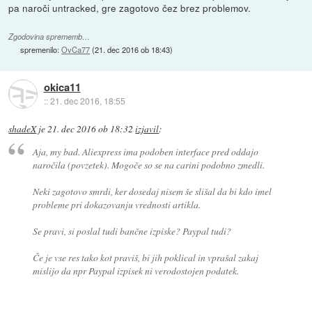
pa naroči untracked, gre zagotovo čez brez problemov.
Zgodovina sprememb…
spremenilo:
OvCa77
(
21. dec 2016 ob 18:43
)
okica11
::
21. dec 2016, 18:55
shadeX
je
21. dec 2016 ob 18:32
izjavil
:
Aja, my bad. Aliexpress ima podoben interface pred oddajo
naročila (povzetek). Mogoče so se na carini podobno zmedli.
Neki zagotovo smrdi, ker dosedaj nisem še slišal da bi kdo imel
probleme pri dokazovanju vrednosti artikla.
Se pravi, si poslal tudi bančne izpiske? Paypal tudi?
Če je vse res tako kot praviš, bi jih poklical in vprašal zakaj
mislijo da npr Paypal izpisek ni verodostojen podatek.