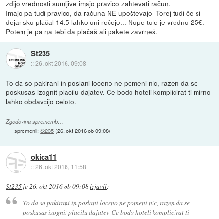
zdijo vrednosti sumljive imajo pravico zahtevati račun.
Imajo pa tudi pravico, da računa NE upoštevajo. Torej tudi če si
dejansko plačal 14.5 lahko oni rečejo... Nope tole je vredno 25€.
Potem je pa na tebi da plačaš ali pakete zavrneš.
St235
::
26. okt 2016, 09:08
To da so pakirani in poslani loceno ne pomeni nic, razen da se
poskusas izognit placilu dajatev. Ce bodo hoteli komplicirat ti mirno
lahko obdavcijo celoto.
Zgodovina sprememb…
spremenil:
St235
(
26. okt 2016 ob 09:08
)
okica11
::
26. okt 2016, 11:58
St235
je
26. okt 2016 ob 09:08
izjavil
:
To da so pakirani in poslani loceno ne pomeni nic, razen da se
poskusas izognit placilu dajatev. Ce bodo hoteli komplicirat ti