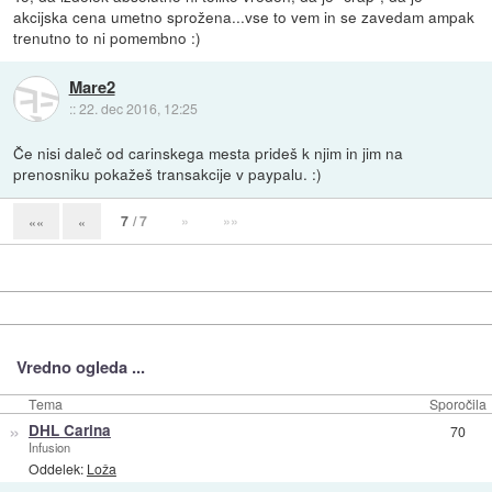
akcijska cena umetno sprožena...vse to vem in se zavedam ampak
trenutno to ni pomembno :)
Mare2
::
22. dec 2016, 12:25
Če nisi daleč od carinskega mesta prideš k njim in jim na
prenosniku pokažeš transakcije v paypalu. :)
7
/ 7
»
»»
««
«
Vredno ogleda ...
Tema
Sporočila
»
DHL Carina
70
Infusion
Oddelek:
Loža