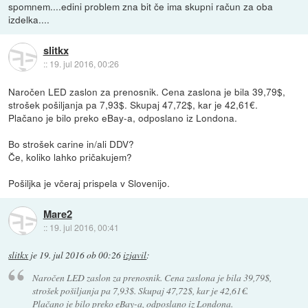
spomnem....edini problem zna bit če ima skupni račun za oba
izdelka....
slitkx
::
19. jul 2016, 00:26
Naročen LED zaslon za prenosnik. Cena zaslona je bila 39,79$,
strošek pošiljanja pa 7,93$. Skupaj 47,72$, kar je 42,61€.
Plačano je bilo preko eBay-a, odposlano iz Londona.
Bo strošek carine in/ali DDV?
Če, koliko lahko pričakujem?
Pošiljka je včeraj prispela v Slovenijo.
Mare2
::
19. jul 2016, 00:41
slitkx
je
19. jul 2016 ob 00:26
izjavil
:
Naročen LED zaslon za prenosnik. Cena zaslona je bila 39,79$,
strošek pošiljanja pa 7,93$. Skupaj 47,72$, kar je 42,61€.
Plačano je bilo preko eBay-a, odposlano iz Londona.