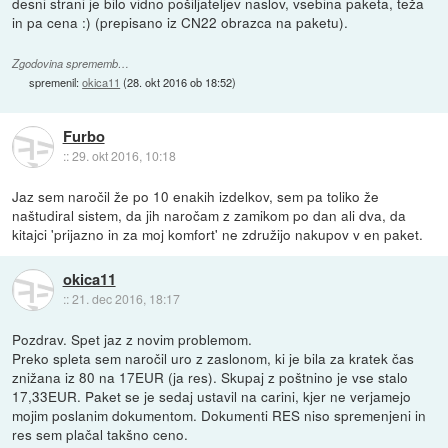
desni strani je bilo vidno pošiljateljev naslov, vsebina paketa, teža
in pa cena :) (prepisano iz CN22 obrazca na paketu).
Zgodovina sprememb…
spremenil:
okica11
(
28. okt 2016 ob 18:52
)
Furbo
::
29. okt 2016, 10:18
Jaz sem naročil že po 10 enakih izdelkov, sem pa toliko že
naštudiral sistem, da jih naročam z zamikom po dan ali dva, da
kitajci 'prijazno in za moj komfort' ne združijo nakupov v en paket.
okica11
::
21. dec 2016, 18:17
Pozdrav. Spet jaz z novim problemom.
Preko spleta sem naročil uro z zaslonom, ki je bila za kratek čas
znižana iz 80 na 17EUR (ja res). Skupaj z poštnino je vse stalo
17,33EUR. Paket se je sedaj ustavil na carini, kjer ne verjamejo
mojim poslanim dokumentom. Dokumenti RES niso spremenjeni in
res sem plačal takšno ceno.