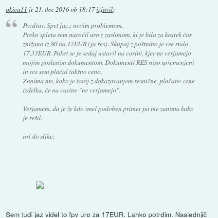
okica11
je
21. dec 2016 ob 18:17
izjavil
:
Pozdrav. Spet jaz z novim problemom.
Preko spleta sem naročil uro z zaslonom, ki je bila za kratek čas
znižana iz 80 na 17EUR (ja res). Skupaj z poštnino je vse stalo
17,33EUR. Paket se je sedaj ustavil na carini, kjer ne verjamejo
mojim poslanim dokumentom. Dokumenti RES niso spremenjeni
in res sem plačal takšno ceno.
Zanima me, kako je torej z dokazovanjem resnične, plačane cene
izdelka, če na carine "ne verjamejo".
Verjamem, da je že kdo imel podoben primer pa me zanima kako
je rešil.
url do slike:
Sem tudi jaz videl to fpv uro za 17EUR. Lahko potrdim. Naslednjič