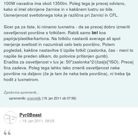
100W navadna ima okoli 1350lm. Poleg tega je precej odvisno,
kako si imel obrnjene žarnice in v kakšnem lustru so bile.
Usmerjenost svetlobnega toka je različna pri žarnici in CFL.
Sicer pa za tiste, ki nimamo luxmetra - da se precej dobro izmeriti
osvetljenost površine s fotkičem. Rabiš samo
kos
bel
papirja/plastike/kartona. Na fotkiču nastaviš average ali spot
merjenje svetlosti in nazumiraš celo belo površino. Potem
pogledaš, kakšne nastavitve ti izpiše fotkič (zaslonka, čas - meni to
napiše še preden slikam, do polovice pritisnjen gumb).
Enačba za osvetljenost v lux je: 50*zaslonka^2/(čas[s]*ISO). Precej
fina zadeva. Poleg tega lahko tako zmeriš osvetljenost neke
površine na daljavo (če je tam že neka bela površina), ni treba tja
hodit z luxmetrom.
Zgodovina sprememb…
spremenilo:
energetik
(
19. jan 2011 ob 07:56
)
Pyr0Beast
::
19. jan 2011, 08:05