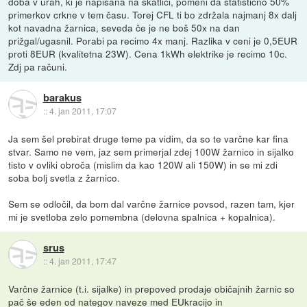
doba v urah, ki je napisana na škatlici, pomeni da statistično 50%
primerkov crkne v tem času. Torej CFL ti bo zdržala najmanj 8x dalj
kot navadna žarnica, seveda če je ne boš 50x na dan
prižgal/ugasnil. Porabi pa recimo 4x manj. Razlika v ceni je 0,5EUR
proti 8EUR (kvalitetna 23W). Cena 1kWh elektrike je recimo 10c.
Zdj pa računi.
barakus
::
4. jan 2011, 17:07
Ja sem šel prebirat druge teme pa vidim, da so te varčne kar fina
stvar. Samo ne vem, jaz sem primerjal zdej 100W žarnico in sijalko
tisto v ovliki obroča (mislim da kao 120W ali 150W) in se mi zdi
soba bolj svetla z žarnico.
Sem se odločil, da bom dal varčne žarnice povsod, razen tam, kjer
mi je svetloba zelo pomembna (delovna spalnica + kopalnica).
srus
::
4. jan 2011, 17:47
Varčne žarnice (t.i. sijalke) in prepoved prodaje običajnih žarnic so
pač še eden od nategov naveze med EUkracijo in