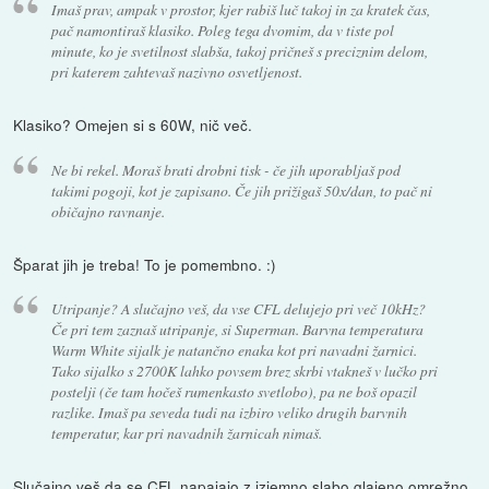
Imaš prav, ampak v prostor, kjer rabiš luč takoj in za kratek čas,
pač namontiraš klasiko. Poleg tega dvomim, da v tiste pol
minute, ko je svetilnost slabša, takoj pričneš s preciznim delom,
pri katerem zahtevaš nazivno osvetljenost.
Klasiko? Omejen si s 60W, nič več.
Ne bi rekel. Moraš brati drobni tisk - če jih uporabljaš pod
takimi pogoji, kot je zapisano. Če jih prižigaš 50x/dan, to pač ni
običajno ravnanje.
Šparat jih je treba! To je pomembno. :)
Utripanje? A slučajno veš, da vse CFL delujejo pri več 10kHz?
Če pri tem zaznaš utripanje, si Superman. Barvna temperatura
Warm White sijalk je natančno enaka kot pri navadni žarnici.
Tako sijalko s 2700K lahko povsem brez skrbi vtakneš v lučko pri
postelji (če tam hočeš rumenkasto svetlobo), pa ne boš opazil
razlike. Imaš pa seveda tudi na izbiro veliko drugih barvnih
temperatur, kar pri navadnih žarnicah nimaš.
Slučajno veš da se CFL napajajo z izjemno slabo glajeno omrežno