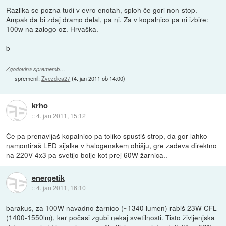
Razlika se pozna tudi v evro enotah, sploh če gori non-stop.
Ampak da bi zdaj dramo delal, pa ni. Za v kopalnico pa ni izbire:
100w na zalogo oz. Hrvaška.
b
Zgodovina sprememb…
spremenil:
Zvezdica27
(
4. jan 2011 ob 14:00
)
krho
::
4. jan 2011, 15:12
Če pa prenavljaš kopalnico pa toliko spustiš strop, da gor lahko
namontiraš LED sijalke v halogenskem ohišju, gre zadeva direktno
na 220V 4x3 pa svetijo bolje kot prej 60W žarnica..
energetik
::
4. jan 2011, 16:10
barakus, za 100W navadno žarnico (~1340 lumen) rabiš 23W CFL
(1400-1550lm), ker počasi zgubi nekaj svetilnosti. Tisto življenjska