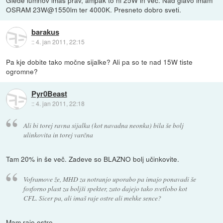
OSRAM 23W@1550lm ter 4000K. Presneto dobro sveti.
barakus
::
4. jan 2011, 22:15
Pa kje dobite tako močne sijalke? Ali pa so te nad 15W tiste
ogromne?
Pyr0Beast
::
4. jan 2011, 22:18
Ali bi torej ravna sijalka (kot navadna neonka) bila še bolj
ulinkovita in torej varčna
Tam 20% in še več. Zadeve so BLAZNO bolj učinkovite.
Voframove že, MHD za notranjo uporabo pa imajo ponavadi še
fosforno plast za boljši spekter, zato dajejo tako svetlobo kot
CFL. Sicer pa, ali imaš raje ostre ali mehke sence?
Mam raje ostre.