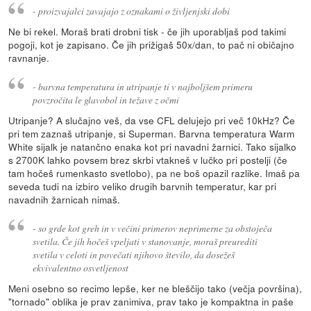
- proizvajalci zavajajo z oznakami o življenjski dobi
Ne bi rekel. Moraš brati drobni tisk - če jih uporabljaš pod takimi
pogoji, kot je zapisano. Če jih prižigaš 50x/dan, to pač ni običajno
ravnanje.
- barvna temperatura in utripanje ti v najboljšem primeru
povzročita le glavobol in težave z očmi
Utripanje? A slučajno veš, da vse CFL delujejo pri več 10kHz? Če
pri tem zaznaš utripanje, si Superman. Barvna temperatura Warm
White sijalk je natančno enaka kot pri navadni žarnici. Tako sijalko
s 2700K lahko povsem brez skrbi vtakneš v lučko pri postelji (če
tam hočeš rumenkasto svetlobo), pa ne boš opazil razlike. Imaš pa
seveda tudi na izbiro veliko drugih barvnih temperatur, kar pri
navadnih žarnicah nimaš.
- so grde kot greh in v večini primerov neprimerne za obstoječa
svetila. Če jih hočeš vpeljati v stanovanje, moraš preurediti
svetila v celoti in povečati njihovo število, da dosežeš
ekvivalentno osvetljenost
Meni osebno so recimo lepše, ker ne bleščijo tako (večja površina),
"tornado" oblika je prav zanimiva, prav tako je kompaktna in paše