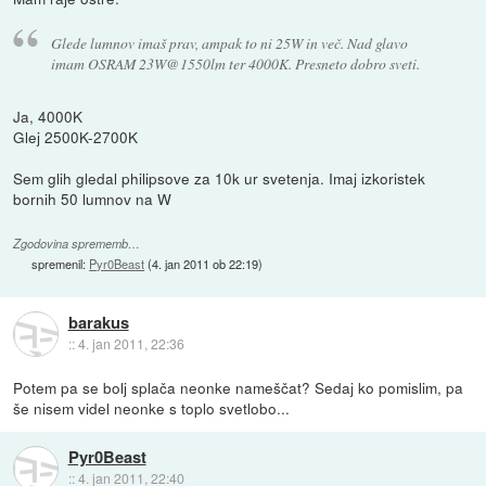
Glede lumnov imaš prav, ampak to ni 25W in več. Nad glavo
imam OSRAM 23W@1550lm ter 4000K. Presneto dobro sveti.
Ja, 4000K
Glej 2500K-2700K
Sem glih gledal philipsove za 10k ur svetenja. Imaj izkoristek
bornih 50 lumnov na W
Zgodovina sprememb…
spremenil:
Pyr0Beast
(
4. jan 2011 ob 22:19
)
barakus
::
4. jan 2011, 22:36
Potem pa se bolj splača neonke nameščat? Sedaj ko pomislim, pa
še nisem videl neonke s toplo svetlobo...
Pyr0Beast
::
4. jan 2011, 22:40