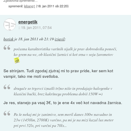
Zgodovina sprememb…
spremenil:
lebang1
(
18. jan 2011 ob 22:20
)
energetik
::
19. jan 2011, 07:54
borisk
je
18. jan 2011 ob 21:19
izjavil
:
počasna karakteristika varšnih sijalk je prav dobrodošla ponoči,
ko grem na wc, ob klasični žarnici si kot srna v soju žarometov
Se strinjam. Tudi zgodaj zjutraj mi to prav pride, ker sem kot
vampir, tako me moti svetloba.
drugače so trgovci iznašli tržno nišo in prodajajo halogenke v
klasični bučki, brez kakršnega problema dobiš 150W =)
Je res, stanejo pa vsaj 3€, to je ene 4x več kot navadna žarnica.
Pa še nekaj mi je zanimivo, sem meril danes 100w navadno in
23w (1450lm, 2700K) varčno, pa mi je na mizi kazal lux meter
pri prvi 52lx, pri varčni pa 70lx...