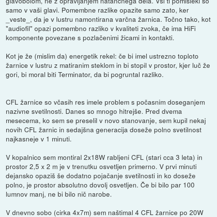
glavobolom, ne z opravljanjem natančnega dela. Vsi ti pomisleki so
samo v vaši glavi. Pomembne razlike opazite samo zato, ker
_veste_, da je v lustru namontirana varčna žarnica. Točno tako, kot
"audiofil" opazi pomembno razliko v kvaliteti zvoka, če ima HiFi
komponente povezane s pozlačenimi žicami in kontakti.
Kot je že (mislim da) energetik rekel: če bi imel ustrezno toploto
žarnice v lustru z matiranim steklom in bi stopil v prostor, kjer luč že
gori, bi moral biti Terminator, da bi pogruntal razliko.
CFL žarnice so včasih res imele problem s počasnim doseganjem
nazivne svetilnosti. Danes so mnogo hitrejše. Pred dvema
mesecema, ko sem se preselil v novo stanovanje, sem kupil nekaj
novih CFL žarnic in sedajšna generacija doseže polno svetilnost
najkasneje v 1 minuti.
V kopalnico sem montiral 2x18W rabljeni CFL (stari cca 3 leta) in
prostor 2,5 x 2 m je v trenutku osvetljen primerno. V prvi minuti
dejansko opaziš še dodatno pojačanje svetilnosti in ko doseže
polno, je prostor absolutno dovolj osvetljen. Če bi bilo par 100
lumnov manj, ne bi bilo nič narobe.
V dnevno sobo (cirka 4x7m) sem naštimal 4 CFL žarnice po 20W