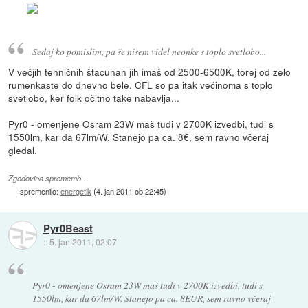
Sedaj ko pomislim, pa še nisem videl neonke s toplo svetlobo...
V večjih tehničnih štacunah jih imaš od 2500-6500K, torej od zelo
rumenkaste do dnevno bele. CFL so pa itak večinoma s toplo
svetlobo, ker folk očitno take nabavlja...
Pyr0 - omenjene Osram 23W maš tudi v 2700K izvedbi, tudi s
1550lm, kar da 67lm/W. Stanejo pa ca. 8€, sem ravno včeraj
gledal.
Zgodovina sprememb…
spremenilo:
energetik
(
4. jan 2011 ob 22:45
)
Pyr0Beast
::
5. jan 2011, 02:07
Pyr0 - omenjene Osram 23W maš tudi v 2700K izvedbi, tudi s
1550lm, kar da 67lm/W. Stanejo pa ca. 8EUR, sem ravno včeraj