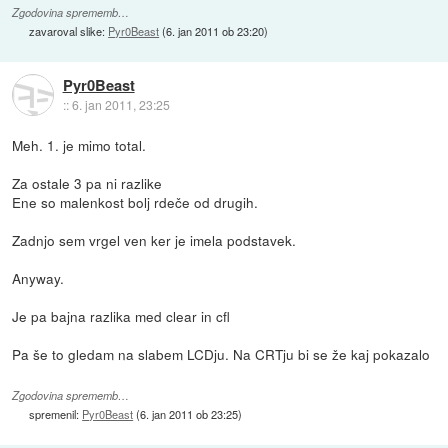
Zgodovina sprememb…
zavaroval slike:
Pyr0Beast
(
6. jan 2011 ob 23:20
)
Pyr0Beast
::
6. jan 2011, 23:25
Meh. 1. je mimo total.
Za ostale 3 pa ni razlike
Ene so malenkost bolj rdeče od drugih.
Zadnjo sem vrgel ven ker je imela podstavek.
Anyway.
Je pa bajna razlika med clear in cfl
Pa še to gledam na slabem LCDju. Na CRTju bi se že kaj pokazalo
Zgodovina sprememb…
spremenil:
Pyr0Beast
(
6. jan 2011 ob 23:25
)