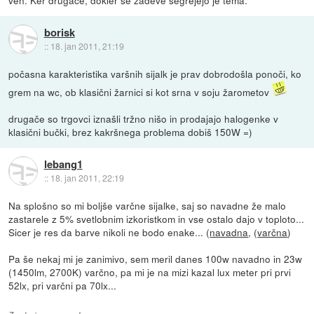
ven. Ker drugače, dokler se zadeve segrejejo je tema.
borisk
::
18. jan 2011, 21:19
počasna karakteristika varšnih sijalk je prav dobrodošla ponoči, ko
grem na wc, ob klasični žarnici si kot srna v soju žarometov
drugače so trgovci iznašli tržno nišo in prodajajo halogenke v
klasični bučki, brez kakršnega problema dobiš 150W =)
lebang1
::
18. jan 2011, 22:19
Na splošno so mi boljše varčne sijalke, saj so navadne že malo
zastarele z 5% svetlobnim izkoristkom in vse ostalo dajo v toploto...
Sicer je res da barve nikoli ne bodo enake... (
navadna
, (
varčna
)
Pa še nekaj mi je zanimivo, sem meril danes 100w navadno in 23w
(1450lm, 2700K) varčno, pa mi je na mizi kazal lux meter pri prvi
52lx, pri varčni pa 70lx...