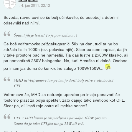
::
4. jan 2011, 22:12
Seveda, ravne cevi so še bolj učinkovite, še posebej z dobrimi
odsevniki nad njimi.
Šparat jih je treba! To je pomembno. :)
Če boš volframovko prižgal/ugasničl 50x na dan, tudi ta ne bo
zdržala tistih 1000h (oz. polovica njih). Sicer pa sem napisal, da jih
v take prostore pač ne namestiš. Tja daš lustre z 2x60W klasiko, ali
pa namontiraš 230V halogenke. No, tudi Hrvaška ni daleč. Osebno
pa imam jaz doma še konkretno zalogo 100W/150W...
MHD in Volframove lampe imajo dosti bolj ostro svetlobo kot
CFL.
Voframove že, MHD za notranjo uporabo pa imajo ponavadi še
fosforno plast za boljši spekter, zato dajejo tako svetlobo kot CFL.
Sicer pa, ali imaš raje ostre ali mehke sence?
CFL s 1400 lumni je primerljiva s navadno 100W žarnico.
Samo da je taka CFLjka ranga 25W ali več.
Glede lumnov imaš prav, ampak to ni 25W in več. Nad glavo imam