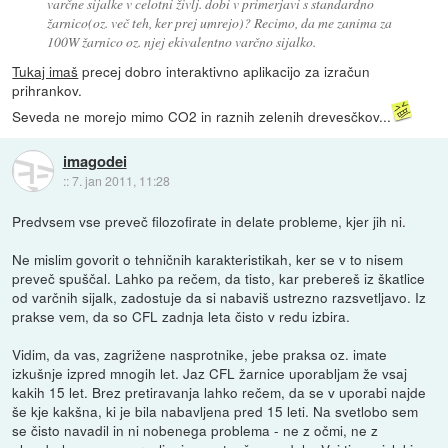
varčne sijalke v celotni življ. dobi v primerjavi s standardno
žarnico(oz. več teh, ker prej umrejo)? Recimo, da me zanima za
100W žarnico oz. njej ekivalentno varčno sijalko.
Tukaj imaš
precej dobro interaktivno aplikacijo za izračun
prihrankov.
Seveda ne morejo mimo CO2 in raznih zelenih drevesčkov...
imagodei
::
7. jan 2011, 11:28
Predvsem vse preveč filozofirate in delate probleme, kjer jih ni.
Ne mislim govorit o tehničnih karakteristikah, ker se v to nisem
preveč spuščal. Lahko pa rečem, da tisto, kar prebereš iz škatlice
od varčnih sijalk, zadostuje da si nabaviš ustrezno razsvetljavo. Iz
prakse vem, da so CFL zadnja leta čisto v redu izbira.
Vidim, da vas, zagrižene nasprotnike, jebe praksa oz. imate
izkušnje izpred mnogih let. Jaz CFL žarnice uporabljam že vsaj
kakih 15 let. Brez pretiravanja lahko rečem, da se v uporabi najde
še kje kakšna, ki je bila nabavljena pred 15 leti. Na svetlobo sem
se čisto navadil in ni nobenega problema - ne z očmi, ne z