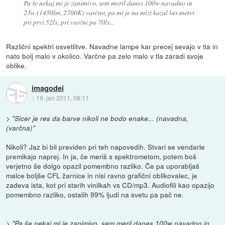
Pa še nekaj mi je zanimivo, sem meril danes 100w navadno in
23w (1450lm, 2700K) varčno, pa mi je na mizi kazal lux meter
pri prvi 52lx, pri varčni pa 70lx...
Različni spektri osvetlitve. Navadne lampe kar precej sevajo v tla in
nato bolj malo v okolico. Varčne pa zelo malo v tla zaradi svoje
oblike.
imagodei
::
19. jan 2011, 08:11
>
"Sicer je res da barve nikoli ne bodo enake... (navadna,
(varčna)"
Nikoli? Jaz bi bil previden pri teh napovedih. Stvari se vendarle
premikajo naprej. In ja, če meriš s spektrometom, potem boš
verjetno še dolgo opazil pomembno razliko. Če pa uporabljaš
malce boljše CFL žarnice in nisi ravno grafični oblikovalec, je
zadeva ista, kot pri starih vinilkah vs CD/mp3. Audiofili kao opazijo
pomembno razliko, ostalih 99% ljudi na svetu pa pač ne.
>
"Pa še nekaj mi je zanimivo, sem meril danes 100w navadno in