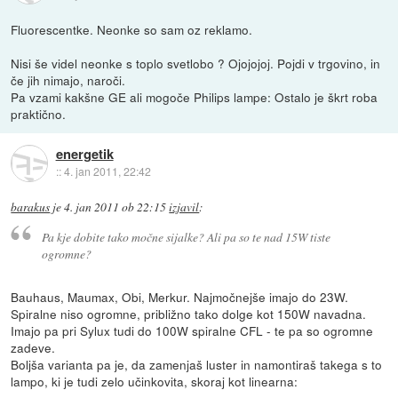
Fluorescentke. Neonke so sam oz reklamo.
Nisi še videl neonke s toplo svetlobo ? Ojojojoj. Pojdi v trgovino, in
če jih nimajo, naroči.
Pa vzami kakšne GE ali mogoče Philips lampe: Ostalo je škrt roba
praktično.
energetik
::
4. jan 2011, 22:42
barakus
je
4. jan 2011 ob 22:15
izjavil
:
Pa kje dobite tako močne sijalke? Ali pa so te nad 15W tiste
ogromne?
Bauhaus, Maumax, Obi, Merkur. Najmočnejše imajo do 23W.
Spiralne niso ogromne, približno tako dolge kot 150W navadna.
Imajo pa pri Sylux tudi do 100W spiralne CFL - te pa so ogromne
zadeve.
Boljša varianta pa je, da zamenjaš luster in namontiraš takega s to
lampo, ki je tudi zelo učinkovita, skoraj kot linearna: