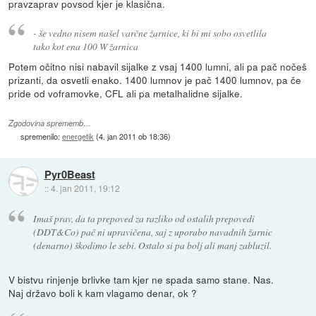
pravzaprav povsod kjer je klasična.
- še vedno nisem našel varčne žarnice, ki bi mi sobo osvetlila
tako kot ena 100 W žarnica
Potem očitno nisi nabavil sijalke z vsaj 1400 lumni, ali pa pač nočeš
prizanti, da osvetli enako. 1400 lumnov je pač 1400 lumnov, pa če
pride od voframovke, CFL ali pa metalhalidne sijalke.
Zgodovina sprememb…
spremenilo:
energetik
(
4. jan 2011 ob 18:36
)
Pyr0Beast
::
4. jan 2011, 19:12
Imaš prav, da ta prepoved za razliko od ostalih prepovedi
(DDT&Co) pač ni upravičena, saj z uporabo navadnih žarnic
(denarno) škodimo le sebi. Ostalo si pa bolj ali manj zabluzil.
V bistvu rinjenje brlivke tam kjer ne spada samo stane. Nas.
Naj državo boli k kam vlagamo denar, ok ?