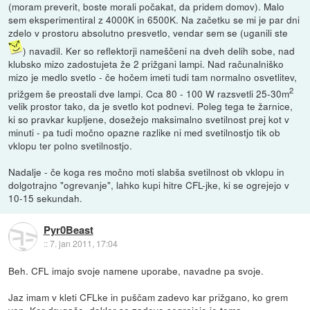
(moram preverit, boste morali počakat, da pridem domov). Malo
sem eksperimentiral z 4000K in 6500K. Na začetku se mi je par dni
zdelo v prostoru absolutno presvetlo, vendar sem se (uganili ste
) navadil. Ker so reflektorji nameščeni na dveh delih sobe, nad
klubsko mizo zadostujeta že 2 prižgani lampi. Nad računalniško
mizo je medlo svetlo - če hočem imeti tudi tam normalno osvetlitev,
2
prižgem še preostali dve lampi. Cca 80 - 100 W razsvetli 25-30m
velik prostor tako, da je svetlo kot podnevi. Poleg tega te žarnice,
ki so pravkar kupljene, dosežejo maksimalno svetilnost prej kot v
minuti - pa tudi močno opazne razlike ni med svetilnostjo tik ob
vklopu ter polno svetilnostjo.
Nadalje - če koga res močno moti slabša svetilnost ob vklopu in
dolgotrajno "ogrevanje", lahko kupi hitre CFL-jke, ki se ogrejejo v
10-15 sekundah.
Pyr0Beast
::
7. jan 2011, 17:04
Beh. CFL imajo svoje namene uporabe, navadne pa svoje.
Jaz imam v kleti CFLke in puščam zadevo kar prižgano, ko grem