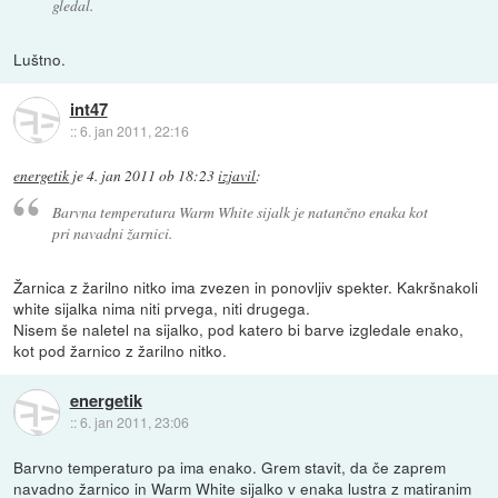
gledal.
Luštno.
int47
::
6. jan 2011, 22:16
energetik
je
4. jan 2011 ob 18:23
izjavil
:
Barvna temperatura Warm White sijalk je natančno enaka kot
pri navadni žarnici.
Žarnica z žarilno nitko ima zvezen in ponovljiv spekter. Kakršnakoli
white sijalka nima niti prvega, niti drugega.
Nisem še naletel na sijalko, pod katero bi barve izgledale enako,
kot pod žarnico z žarilno nitko.
energetik
::
6. jan 2011, 23:06
Barvno temperaturo pa ima enako. Grem stavit, da če zaprem
navadno žarnico in Warm White sijalko v enaka lustra z matiranim