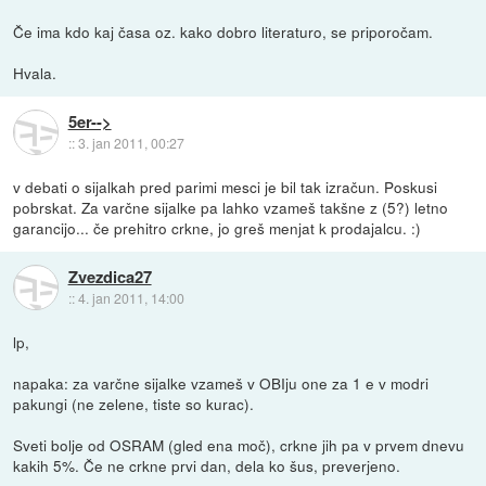
Če ima kdo kaj časa oz. kako dobro literaturo, se priporočam.
Hvala.
5er-->
::
3. jan 2011, 00:27
v debati o sijalkah pred parimi mesci je bil tak izračun. Poskusi
pobrskat. Za varčne sijalke pa lahko vzameš takšne z (5?) letno
garancijo... če prehitro crkne, jo greš menjat k prodajalcu. :)
Zvezdica27
::
4. jan 2011, 14:00
lp,
napaka: za varčne sijalke vzameš v OBIju one za 1 e v modri
pakungi (ne zelene, tiste so kurac).
Sveti bolje od OSRAM (gled ena moč), crkne jih pa v prvem dnevu
kakih 5%. Če ne crkne prvi dan, dela ko šus, preverjeno.