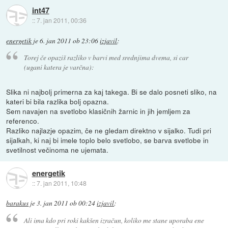
int47
::
7. jan 2011, 00:36
energetik
je
6. jan 2011 ob 23:06
izjavil
:
Torej če opaziš razliko v barvi med srednjima dvema, si car
(ugani katera je varčna):
Slika ni najbolj primerna za kaj takega. Bi se dalo posneti sliko, na
kateri bi bila razlika bolj opazna.
Sem navajen na svetlobo klasičnih žarnic in jih jemljem za
referenco.
Razliko najlazje opazim, če ne gledam direktno v sijalko. Tudi pri
sijalkah, ki naj bi imele toplo belo svetlobo, se barva svetlobe in
svetilnost večinoma ne ujemata.
energetik
::
7. jan 2011, 10:48
barakus
je
3. jan 2011 ob 00:24
izjavil
:
Ali ima kdo pri roki kakšen izračun, koliko me stane uporaba ene