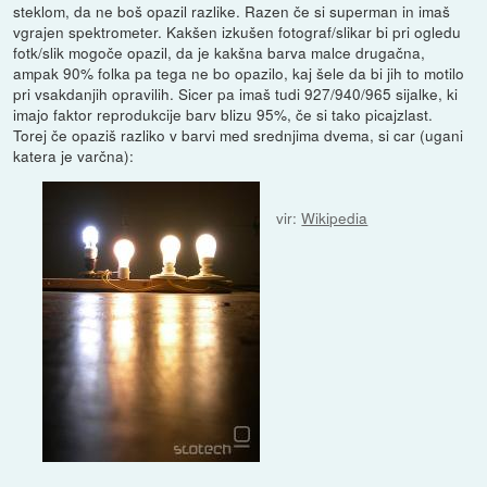
steklom, da ne boš opazil razlike. Razen če si superman in imaš
vgrajen spektrometer. Kakšen izkušen fotograf/slikar bi pri ogledu
fotk/slik mogoče opazil, da je kakšna barva malce drugačna,
ampak 90% folka pa tega ne bo opazilo, kaj šele da bi jih to motilo
pri vsakdanjih opravilih. Sicer pa imaš tudi 927/940/965 sijalke, ki
imajo faktor reprodukcije barv blizu 95%, če si tako picajzlast.
Torej če opaziš razliko v barvi med srednjima dvema, si car (ugani
katera je varčna):
vir:
Wikipedia