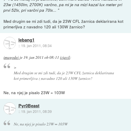
23w (1450lm, 2700K) varčno, pa mi je na mizi kazal lux meter pri
prvi 52lx, pri varčni pa 70lx... "
Med drugim se mi zdi tudi, da je 23W CFL žarnica deklarirana kot
primerljiva z navadno 120 ali 130W žarnico?
lebang1
::
19. jan 2011, 08:34
imagodei
je
19. jan 2011 ob 08:11
izjavil
:
>
Med drugim se mi zdi tudi, da je 23W CFL žarnica deklarirana
kot primerljiva z navadno 120 ali 130W žarnico?
Ne, na njej je pisalo 23W = 103W
Pyr0Beast
::
19. jan 2011, 08:39
Ne, na njej je pisalo 23W = 103W