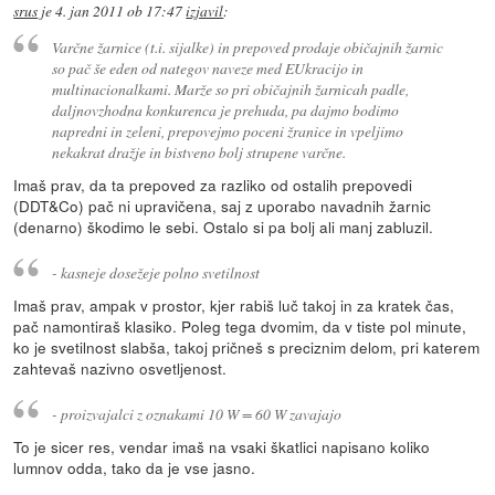
srus
je
4. jan 2011 ob 17:47
izjavil
:
Varčne žarnice (t.i. sijalke) in prepoved prodaje običajnih žarnic
so pač še eden od nategov naveze med EUkracijo in
multinacionalkami. Marže so pri običajnih žarnicah padle,
daljnovzhodna konkurenca je prehuda, pa dajmo bodimo
napredni in zeleni, prepovejmo poceni žranice in vpeljimo
nekakrat dražje in bistveno bolj strupene varčne.
Imaš prav, da ta prepoved za razliko od ostalih prepovedi
(DDT&Co) pač ni upravičena, saj z uporabo navadnih žarnic
(denarno) škodimo le sebi. Ostalo si pa bolj ali manj zabluzil.
- kasneje dosežeje polno svetilnost
Imaš prav, ampak v prostor, kjer rabiš luč takoj in za kratek čas,
pač namontiraš klasiko. Poleg tega dvomim, da v tiste pol minute,
ko je svetilnost slabša, takoj pričneš s preciznim delom, pri katerem
zahtevaš nazivno osvetljenost.
- proizvajalci z oznakami 10 W = 60 W zavajajo
To je sicer res, vendar imaš na vsaki škatlici napisano koliko
lumnov odda, tako da je vse jasno.