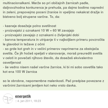
multinacionalkami. Marže so pri običajnih žarnicah padle,
daljnovzhodna konkurenca je prehuda, pa dajmo bodimo napredni
in zeleni, prepovejmo poceni žranice in vpeljimo nekakrat dražje in
bistveno bolj strupene varčne. To, da:
- kasneje dosežeje polno svetilnost
- proizvajalci z oznakami 10 W = 60 W zavajajo
- proizvajalci zavajajo z oznakami o življenjski dobi
- barvna temperatura in utripanje ti v najboljšem primeru povzročita
le glavobol in težave z očmi
- so grde kot greh in v večini primerov neprimerne za obstoječa
svetila. Če jih hočeš vpeljati v stanovanje, moraš preurediti svetila
v celoti in povečati njihovo število, da dosežeš ekvivalentno
osvetljenost
- še vedno nisem našel varčne žarnice, ki bi mi sobo osvetlila tako
kot ena 100 W žarnica
so le obrobne, nepomembne malenkosti. Pač predpise povezane z
varčnimi žarnicami jemljem kot neko vrsto davka.
energetik
::
4. jan 2011, 18:23