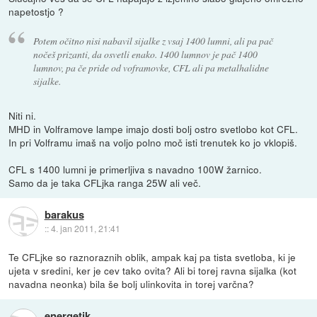
napetostjo ?
Potem očitno nisi nabavil sijalke z vsaj 1400 lumni, ali pa pač
nočeš prizanti, da osvetli enako. 1400 lumnov je pač 1400
lumnov, pa če pride od voframovke, CFL ali pa metalhalidne
sijalke.
Niti ni.
MHD in Volframove lampe imajo dosti bolj ostro svetlobo kot CFL.
In pri Volframu imaš na voljo polno moč isti trenutek ko jo vklopiš.
CFL s 1400 lumni je primerljiva s navadno 100W žarnico.
Samo da je taka CFLjka ranga 25W ali več.
barakus
::
4. jan 2011, 21:41
Te CFLjke so raznoraznih oblik, ampak kaj pa tista svetloba, ki je
ujeta v sredini, ker je cev tako ovita? Ali bi torej ravna sijalka (kot
navadna neonka) bila še bolj ulinkovita in torej varčna?
energetik