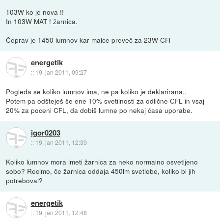
103W ko je nova !!
In 103W MAT ! žarnica.
Čeprav je 1450 lumnov kar malce preveč za 23W CFl
energetik
::
19. jan 2011, 09:27
Pogleda se koliko lumnov ima, ne pa koliko je deklarirana..
Potem pa odšteješ še ene 10% svetilnosti za odlične CFL in vsaj
20% za poceni CFL, da dobiš lumne po nekaj časa uporabe.
igor0203
::
19. jan 2011, 12:39
Koliko lumnov mora imeti žarnica za neko normalno osvetljeno
sobo? Recimo, če žarnica oddaja 450lm svetlobe, koliko bi jih
potreboval?
energetik
::
19. jan 2011, 12:48