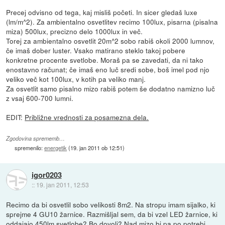
Precej odvisno od tega, kaj misliš početi. In sicer gledaš luxe
(lm/m^2). Za ambientalno osvetlitev recimo 100lux, pisarna (pisalna
miza) 500lux, precizno delo 1000lux in več.
Torej za ambientalno osvetlit 20m^2 sobo rabiš okoli 2000 lumnov,
če imaš dober luster. Vsako matirano steklo takoj pobere
konkretne procente svetlobe. Moraš pa se zavedati, da ni tako
enostavno računat; če imaš eno luč sredi sobe, boš imel pod njo
veliko več kot 100lux, v kotih pa veliko manj.
Za osvetlit samo pisalno mizo rabiš potem še dodatno namizno luč
z vsaj 600-700 lumni.
EDIT:
Približne vrednosti za posamezna dela.
Zgodovina sprememb…
spremenilo:
energetik
(
19. jan 2011 ob 12:51
)
igor0203
::
19. jan 2011, 12:53
Recimo da bi osvetlil sobo velikosti 8m2. Na stropu imam sijalko, ki
sprejme 4 GU10 žarnice. Razmišljal sem, da bi vzel LED žarnice, ki
oddajajo 450lm svetlobe? Bo dovolj? Nad mizo bi pa po potrebi