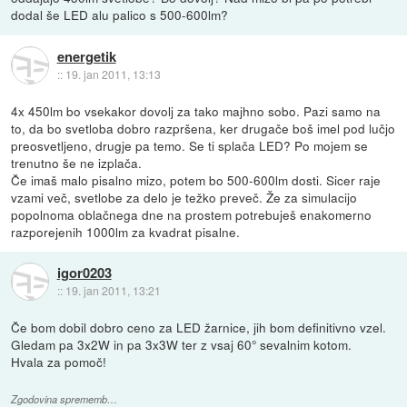
dodal še LED alu palico s 500-600lm?
energetik
::
19. jan 2011, 13:13
4x 450lm bo vsekakor dovolj za tako majhno sobo. Pazi samo na
to, da bo svetloba dobro razpršena, ker drugače boš imel pod lučjo
preosvetljeno, drugje pa temo. Se ti splača LED? Po mojem se
trenutno še ne izplača.
Če imaš malo pisalno mizo, potem bo 500-600lm dosti. Sicer raje
vzami več, svetlobe za delo je težko preveč. Že za simulacijo
popolnoma oblačnega dne na prostem potrebuješ enakomerno
razporejenih 1000lm za kvadrat pisalne.
igor0203
::
19. jan 2011, 13:21
Če bom dobil dobro ceno za LED žarnice, jih bom definitivno vzel.
Gledam pa 3x2W in pa 3x3W ter z vsaj 60° sevalnim kotom.
Hvala za pomoč!
Zgodovina sprememb…