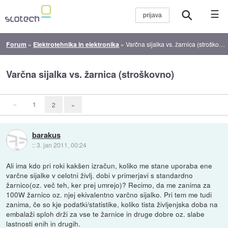
☰
Forum
»
Elektrotehnika in elektronika
»
Varčna sijalka vs. žarnica (stroškovno)
Varčna sijalka vs. žarnica (stroškovno)
«
1
2
»
barakus
::
3. jan 2011, 00:24
Ali ima kdo pri roki kakšen izračun, koliko me stane uporaba ene
varčne sijalke v celotni življ. dobi v primerjavi s standardno
žarnico(oz. več teh, ker prej umrejo)? Recimo, da me zanima za
100W žarnico oz. njej ekivalentno varčno sijalko. Pri tem me tudi
zanima, če so kje podatki/statistike, koliko tista življenjska doba na
embalaži sploh drži za vse te žarnice in druge dobre oz. slabe
lastnosti enih in drugih.