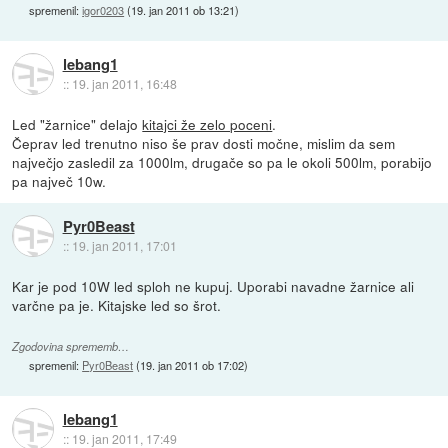
spremenil:
igor0203
(
19. jan 2011 ob 13:21
)
lebang1
::
19. jan 2011, 16:48
Led "žarnice" delajo
kitajci že zelo poceni
.
Čeprav led trenutno niso še prav dosti močne, mislim da sem
največjo zasledil za 1000lm, drugače so pa le okoli 500lm, porabijo
pa največ 10w.
Pyr0Beast
::
19. jan 2011, 17:01
Kar je pod 10W led sploh ne kupuj. Uporabi navadne žarnice ali
varčne pa je. Kitajske led so šrot.
Zgodovina sprememb…
spremenil:
Pyr0Beast
(
19. jan 2011 ob 17:02
)
lebang1
::
19. jan 2011, 17:49