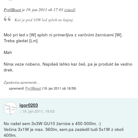
Pyr0Beast
je
19. jan 2011 ob 17:01
izjavil
:
Kar je pod 10W led sploh ne kupuj.
Moč pri led v [W] sploh ni primerljiva z varčnimi žarnicami [W].
Treba gledat [Lm]
Mah
Nima veze nobeno. Napišeš lahko kar češ, pa je produkt še vedno
drek.
Zgodovina sprememb…
spremenil:
Pyr0Beast
(
19. jan 2011 ob 18:59
)
igor0203
::
19. jan 2011, 19:03
No našel sem 3x3W GU10 žarnice s 450-500lm. :)
Večina 3x1W je max. 360lm, sem pa zasledil tudi 5x1W z okoli
400lm.