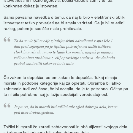
konkreten dokaz je istoveten.
Samo pavšalna navedba o temu, da naj bi bilo v elektronski obliki
istovetnost težko preverjati ne bi smela vzdržati. Če je bil to edini
razlog, potem je sodišče malo prehitevalo.
To da so vložili te cdje z italijanskimi odredbami v spis šele 1
dan pred sojenjem pa je tipična pokvarjenost naših tožilcev,
človk bi mislu da imajo te ljude kaj morale, ampak je nimajo,
večina nima problema z -cilj opravičuje sredstvo- tko da bodo
probal zmotovilit kakor se bo le dalo.
Če zakon to dopušča, potem zakon to dopušča. Tukaj nimajo
morala in podobne kategorije kaj za opletati. Obramba bi lahko
zahtevala tudi več časa, če bi ocenila, da je to potrebno. Očitno pa
to ni bilo potrebno, saj je lažje spodbijati verodostojnost.
Je pa res, da bi morali biti tožilci tule zgled dobrega dela, ker so
pod über drobnogledom.
Tožilci bi morali že zaradi zahtevonosti in občutljivosti svojega dela
v katerem koli primeru biti zgled dobrega dela.