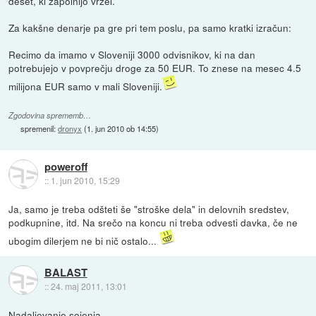
deset, ki zapolnijo vrzel.
Za kakšne denarje pa gre pri tem poslu, pa samo kratki izračun:
Recimo da imamo v Sloveniji 3000 odvisnikov, ki na dan
potrebujejo v povprečju droge za 50 EUR. To znese na mesec 4.5
milijona EUR samo v mali Sloveniji.
Zgodovina sprememb…
spremenil:
dronyx
(
1. jun 2010 ob 14:55
)
poweroff
::
1. jun 2010, 15:29
Ja, samo je treba odšteti še "stroške dela" in delovnih sredstev,
podkupnine, itd. Na srečo na koncu ni treba odvesti davka, če ne
ubogim dilerjem ne bi nič ostalo...
BALAST
::
24. maj 2011, 13:01
Nadaljevanje sojenja.