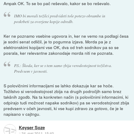
Ampak OK. To se bo pač reševalo, kakor se bo reševalo.
IMO bi morali tožilci predvideti tole potezo obrambe in
poskrbeti za overjene kopije odredb.
Ker ne poznamo vsebine ugovora in, ker ne vemo na podlagi česa
je sodni senat odličil, je to pogumna izjava. Morda pa je z
elektronskimi kopijami vse OK, dva od treh sodnikov pa so se
posrala, ker relevantne zakonodaje morda niti ne poznata.
P.S.: Škoda, ker se s tem samo zbija verodostojnost tožilstva.
Predvsem v javnosti.
S polovičnimi informacijami se lahko dokazuje kar se hoče.
Tožilstvo si verodostojnost zbija na drugih področjih samo brez
takšnih zgodb. Na ta konkreten način (s polovičnimi informacimi, ki
odpirajo tudi možnost napake sodnikov) pa se verodostojnost zbija
predvsem v očeh javnosti, ki vse kupi zdravo za gotovo, če je le
napisano v cajtngu.
Keyser Soze
::
24. maj 2011, 15:40