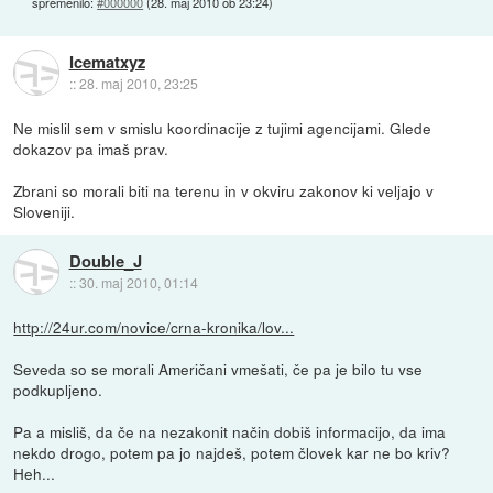
spremenilo:
#000000
(
28. maj 2010 ob 23:24
)
Icematxyz
::
28. maj 2010, 23:25
Ne mislil sem v smislu koordinacije z tujimi agencijami. Glede
dokazov pa imaš prav.
Zbrani so morali biti na terenu in v okviru zakonov ki veljajo v
Sloveniji.
Double_J
::
30. maj 2010, 01:14
http://24ur.com/novice/crna-kronika/lov...
Seveda so se morali Američani vmešati, če pa je bilo tu vse
podkupljeno.
Pa a misliš, da če na nezakonit način dobiš informacijo, da ima
nekdo drogo, potem pa jo najdeš, potem človek kar ne bo kriv?
Heh...