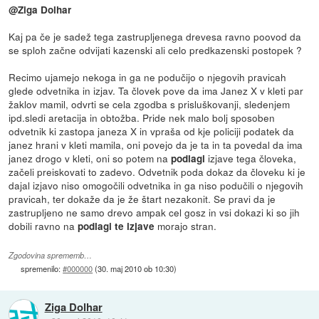
@Ziga Dolhar
Kaj pa če je sadež tega zastrupljenega drevesa ravno poovod da
se sploh začne odvijati kazenski ali celo predkazenski postopek ?
Recimo ujamejo nekoga in ga ne podučijo o njegovih pravicah
glede odvetnika in izjav. Ta človek pove da ima Janez X v kleti par
žaklov mamil, odvrti se cela zgodba s prisluškovanji, sledenjem
ipd.sledi aretacija in obtožba. Pride nek malo bolj sposoben
odvetnik ki zastopa janeza X in vpraša od kje policiji podatek da
janez hrani v kleti mamila, oni povejo da je ta in ta povedal da ima
janez drogo v kleti, oni so potem na
izjave tega človeka,
podlagi
začeli preiskovati to zadevo. Odvetnik poda dokaz da človeku ki je
dajal izjavo niso omogočili odvetnika in ga niso podučili o njegovih
pravicah, ter dokaže da je že štart nezakonit. Se pravi da je
zastrupljeno ne samo drevo ampak cel gosz in vsi dokazi ki so jih
dobili ravno na
morajo stran.
podlagi te izjave
Zgodovina sprememb…
spremenilo:
#000000
(
30. maj 2010 ob 10:30
)
Ziga Dolhar