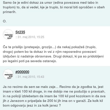
Samo če je edini dokaz za umor (edina povezava med tabo in
truplom) to, da si vedel, kje je truplo, bi moral biti oproščen v obeh
primerih.
O.
St235
::
31. maj 2010, 15:25
Če te prisilijo (pretepejo, grozijo...) da nekaj pokažeš (truplo,
drogo) potem bo ta dokaz in vsi z njim neposredno povezani
izključen iz nadalnje obravnave. Drugi dokazi, ki pa so pridobljeni
po legalni poti pa seveda ostanejo.
#000000
::
31. maj 2010, 15:43
Ja no recimo da sem se malo zaje... Recimo da je zgodba ta, jest
imam v kleti 100 kil droge, in me dobijo me ne podučijo o pravicah,
in na policiji izblebetam da imam še 100 kil pod kozolcem in da sva
jih z Janezom x pripeljala še 200 ki jih ima on v garaži. Za kolk kil
bom odgovarju jesz in za kolk janez ?