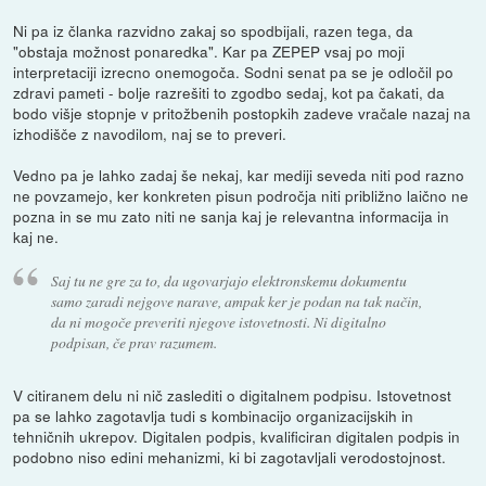
Ni pa iz članka razvidno zakaj so spodbijali, razen tega, da
"obstaja možnost ponaredka". Kar pa ZEPEP vsaj po moji
interpretaciji izrecno onemogoča. Sodni senat pa se je odločil po
zdravi pameti - bolje razrešiti to zgodbo sedaj, kot pa čakati, da
bodo višje stopnje v pritožbenih postopkih zadeve vračale nazaj na
izhodišče z navodilom, naj se to preveri.
Vedno pa je lahko zadaj še nekaj, kar mediji seveda niti pod razno
ne povzamejo, ker konkreten pisun področja niti približno laično ne
pozna in se mu zato niti ne sanja kaj je relevantna informacija in
kaj ne.
Saj tu ne gre za to, da ugovarjajo elektronskemu dokumentu
samo zaradi nejgove narave, ampak ker je podan na tak način,
da ni mogoče preveriti njegove istovetnosti. Ni digitalno
podpisan, če prav razumem.
V citiranem delu ni nič zaslediti o digitalnem podpisu. Istovetnost
pa se lahko zagotavlja tudi s kombinacijo organizacijskih in
tehničnih ukrepov. Digitalen podpis, kvalificiran digitalen podpis in
podobno niso edini mehanizmi, ki bi zagotavljali verodostojnost.