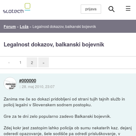
☰
Forum
»
Loža
»
Legalnost dokazov, balkanski bojevnik
Legalnost dokazov, balkanski bojevnik
«
1
2
»
#000000
::
28. maj 2010, 23:07
Zanima me če so dokazi pridobljeni od strani tujih tajnih služb in
policij legalni v Slovenskem sodnem postopku.
Gre za te dni zelo popularno zadevo Balkanski bojevnik.
Zdej kokr jest zastopim lahko policija ob sumu nekaterih kaz. dejanj
oderedi opazovanje, šele sodišče pa odredi prisluškovanje, v