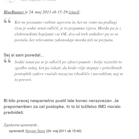
BlueRunner
je
24. maj 2011 ob 15:29
izjavil
:
Ker ne poznamo vsebine ugovora in, ker ne vemo na podlagi
česa je sodni senat odličil, je to pogumna izjava. Morda pa je z
elektronskimi kopijami vse OK, dva od treh sodnikov pa so se
posrala, ker relevantne zakonodaje morda niti ne poznata.
Sej si sam povedal...
Sodni senat pa se je odločil po zdravi pameti - bolje razrešiti to
zgodbo sedaj, kot pa čakati, da bodo višje stopnje v pritožbenih
postopkih zadeve vračale nazaj na izhodišče z navodilom, naj se
to preveri.
Bi bilo precej nespametno pustit tale konec nerazvezan. Je
prepomemben za cel postopke. In to bi tožilstvo IMO moralo
predvideti.
Zgodovina sprememb…
spremenil:
Keyser Soze
(
24. maj 2011 ob 15:40
)