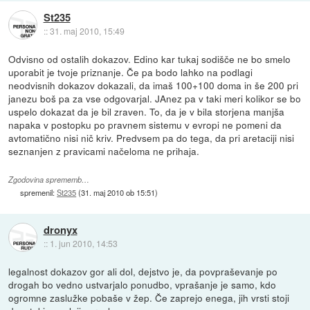
St235
::
31. maj 2010, 15:49
Odvisno od ostalih dokazov. Edino kar tukaj sodišče ne bo smelo
uporabit je tvoje priznanje. Če pa bodo lahko na podlagi
neodvisnih dokazov dokazali, da imaš 100+100 doma in še 200 pri
janezu boš pa za vse odgovarjal. JAnez pa v taki meri kolikor se bo
uspelo dokazat da je bil zraven. To, da je v bila storjena manjša
napaka v postopku po pravnem sistemu v evropi ne pomeni da
avtomatično nisi nič kriv. Predvsem pa do tega, da pri aretaciji nisi
seznanjen z pravicami načeloma ne prihaja.
Zgodovina sprememb…
spremenil:
St235
(
31. maj 2010 ob 15:51
)
dronyx
::
1. jun 2010, 14:53
legalnost dokazov gor ali dol, dejstvo je, da povpraševanje po
drogah bo vedno ustvarjalo ponudbo, vprašanje je samo, kdo
ogromne zaslužke pobaše v žep. Če zaprejo enega, jih vrsti stoji