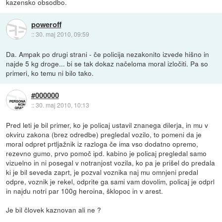
kazensko obsodbo.
poweroff
::
30. maj 2010, 09:59
Da. Ampak po drugi strani - če policija nezakonito izvede hišno in
najde 5 kg droge... bi se tak dokaz načeloma moral izločiti. Pa so
primeri, ko temu ni bilo tako.
#000000
::
30. maj 2010, 10:13
Pred leti je bil primer, ko je policaj ustavil znanega dilerja, in mu v
okviru zakona (brez odredbe) pregledal vozilo, to pomeni da je
moral odpret prtljažnik iz razloga če ima vso dodatno opremo,
rezevno gumo, prvo pomoč ipd. kabino je policaj pregledal samo
vizuelno in ni posegal v notranjost vozila, ko pa je prišel do predala
ki je bil seveda zaprt, je pozval voznika naj mu omnjeni predal
odpre, voznik je rekel, odprite ga sami vam dovolim, policaj je odprl
in najdu notri par 100g heroina, šklopoc in v arest.
Je bil človek kaznovan ali ne ?