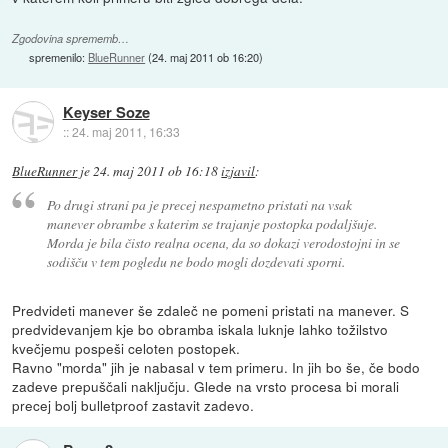
Zgodovina sprememb…
spremenilo:
BlueRunner
(
24. maj 2011 ob 16:20
)
Keyser Soze
::
24. maj 2011, 16:33
BlueRunner
je
24. maj 2011 ob 16:18
izjavil
:
Po drugi strani pa je precej nespametno pristati na vsak
manever obrambe s katerim se trajanje postopka podaljšuje.
Morda je bila čisto realna ocena, da so dokazi verodostojni in se
sodišču v tem pogledu ne bodo mogli dozdevati sporni.
Predvideti manever še zdaleč ne pomeni pristati na manever. S
predvidevanjem kje bo obramba iskala luknje lahko tožilstvo
kvečjemu pospeši celoten postopek.
Ravno "morda" jih je nabasal v tem primeru. In jih bo še, če bodo
zadeve prepuščali naključju. Glede na vrsto procesa bi morali
precej bolj bulletproof zastavit zadevo.