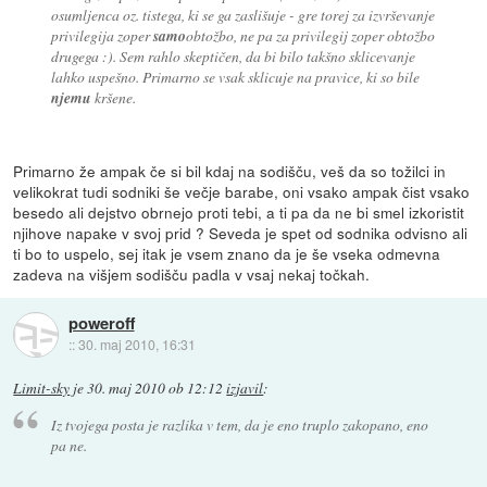
osumljenca oz. tistega, ki se ga zaslišuje - gre torej za izvrševanje
privilegija zoper
samo
obtožbo, ne pa za privilegij zoper obtožbo
drugega :). Sem rahlo skeptičen, da bi bilo takšno sklicevanje
lahko uspešno. Primarno se vsak sklicuje na pravice, ki so bile
njemu
kršene.
Primarno že ampak če si bil kdaj na sodišču, veš da so tožilci in
velikokrat tudi sodniki še večje barabe, oni vsako ampak čist vsako
besedo ali dejstvo obrnejo proti tebi, a ti pa da ne bi smel izkoristit
njihove napake v svoj prid ? Seveda je spet od sodnika odvisno ali
ti bo to uspelo, sej itak je vsem znano da je še vseka odmevna
zadeva na višjem sodišču padla v vsaj nekaj točkah.
poweroff
::
30. maj 2010, 16:31
Limit-sky
je
30. maj 2010 ob 12:12
izjavil
:
Iz tvojega posta je razlika v tem, da je eno truplo zakopano, eno
pa ne.