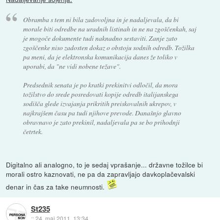
Obramba s tem ni bila zadovoljna in je nadaljevala, da bi
morale biti odredbe na uradnih listinah in ne na zgoščenkah, saj
je mogoče dokumente tudi naknadno sestaviti. Zanje zato
zgoščenke niso zadosten dokaz o obstoju sodnih odredb. Tožilka
pa meni, da je elektronska komunikacija danes že toliko v
uporabi, da "ne vidi nobene težave".
Predsednik senata je po kratki prekinitvi odločil, da mora
tožilstvo do srede posredovati kopije odredb italijanskega
sodišča glede izvajanja prikritih preiskovalnih ukrepov, v
najkrajšem času pa tudi njihove prevode. Današnjo glavno
obravnavo je zato prekinil, nadaljevala pa se bo prihodnji
četrtek.
Digitalno ali analogno, to je sedaj vprašanje... državne tožilce bi
morali ostro kaznovati, ne pa da zapravljajo davkoplačevalski
denar in čas za take neumnosti.
St235
::
24. maj 2011, 13:34