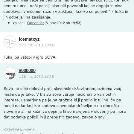
sem razumel, naši policiji niso niti povedali kaj se dogaja in niso
sedelovali v ničemer razen v zaključni fazi ko so polovili 17 folka in
jih odpeljali na zaslišanje.
zaklenil:
Gandalfar
(
6. nov 2012 ob 19:53
)
Icematxyz
::
28. maj 2010, 23:14
Tukaj pa vstopi v igro SOVA.
#000000
::
28. maj 2010, 23:18
Sova ne sme delovat proti slovenski državljanom, oziroma vsaj
mislm da je tako. V bistvu sova varuje nacionalno varnost in
interese, usmerjena pa je na grožnje ki ji pretijo iz tujine, če pa
naleti na karkoli kar zadeva slovenske državljane na območju
slovenije ali na kazniva dejanja ki so narejena v sloveniji pa mora
dat podatke policiji in ji prepustiti zadevo.
zakon o sovi
Zgodovina sprememb…