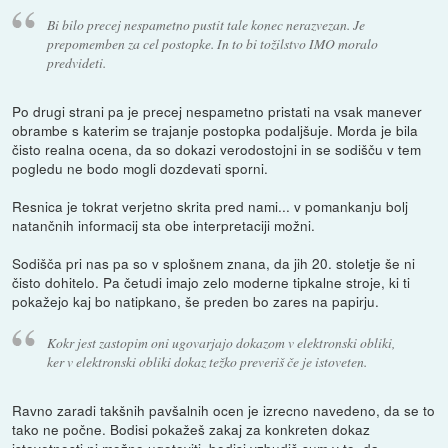
Bi bilo precej nespametno pustit tale konec nerazvezan. Je
prepomemben za cel postopke. In to bi tožilstvo IMO moralo
predvideti.
Po drugi strani pa je precej nespametno pristati na vsak manever
obrambe s katerim se trajanje postopka podaljšuje. Morda je bila
čisto realna ocena, da so dokazi verodostojni in se sodišču v tem
pogledu ne bodo mogli dozdevati sporni.
Resnica je tokrat verjetno skrita pred nami... v pomankanju bolj
natančnih informacij sta obe interpretaciji možni.
Sodišča pri nas pa so v splošnem znana, da jih 20. stoletje še ni
čisto dohitelo. Pa četudi imajo zelo moderne tipkalne stroje, ki ti
pokažejo kaj bo natipkano, še preden bo zares na papirju.
Kokr jest zastopim oni ugovarjajo dokazom v elektronski obliki,
ker v elektronski obliki dokaz težko preveriš če je istoveten.
Ravno zaradi takšnih pavšalnih ocen je izrecno navedeno, da se to
tako ne počne. Bodisi pokažeš zakaj za konkreten dokaz
istovetnosti ni možno ugotoviti, bodisi vzbudiš sum v to, da