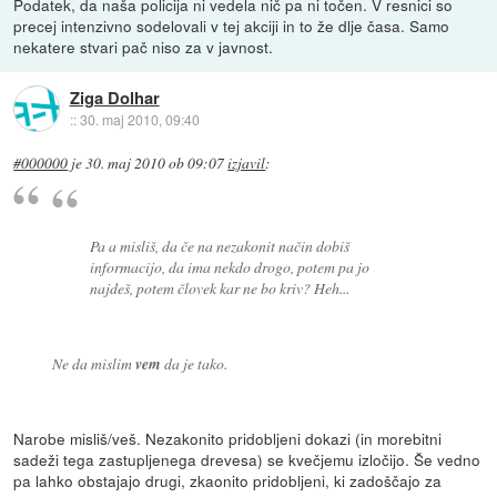
Podatek, da naša policija ni vedela nič pa ni točen. V resnici so
precej intenzivno sodelovali v tej akciji in to že dlje časa. Samo
nekatere stvari pač niso za v javnost.
Ziga Dolhar
::
30. maj 2010, 09:40
#000000
je
30. maj 2010 ob 09:07
izjavil
:
Pa a misliš, da če na nezakonit način dobiš
informacijo, da ima nekdo drogo, potem pa jo
najdeš, potem človek kar ne bo kriv? Heh...
Ne da mislim
vem
da je tako.
Narobe misliš/veš. Nezakonito pridobljeni dokazi (in morebitni
sadeži tega zastupljenega drevesa) se kvečjemu izločijo. Še vedno
pa lahko obstajajo drugi, zkaonito pridobljeni, ki zadoščajo za