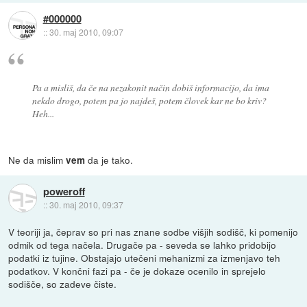
#000000
::
30. maj 2010, 09:07
Pa a misliš, da če na nezakonit način dobiš informacijo, da ima
nekdo drogo, potem pa jo najdeš, potem človek kar ne bo kriv?
Heh...
Ne da mislim
da je tako.
vem
poweroff
::
30. maj 2010, 09:37
V teoriji ja, čeprav so pri nas znane sodbe višjih sodišč, ki pomenijo
odmik od tega načela. Drugače pa - seveda se lahko pridobijo
podatki iz tujine. Obstajajo utečeni mehanizmi za izmenjavo teh
podatkov. V končni fazi pa - če je dokaze ocenilo in sprejelo
sodišče, so zadeve čiste.