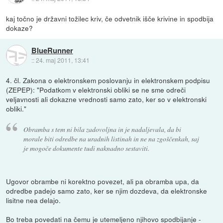
kaj točno je državni tožilec kriv, če odvetnik išče krivine in spodbija
dokaze?
BlueRunner
::
24. maj 2011, 13:41
4. čl. Zakona o elektronskem poslovanju in elektronskem podpisu
(ZEPEP): "Podatkom v elektronski obliki se ne sme odreči
veljavnosti ali dokazne vrednosti samo zato, ker so v elektronski
obliki."
Obramba s tem ni bila zadovoljna in je nadaljevala, da bi
morale biti odredbe na uradnih listinah in ne na zgoščenkah, saj
je mogoče dokumente tudi naknadno sestaviti.
Ugovor obrambe ni korektno povezet, ali pa obramba upa, da
odredbe padejo samo zato, ker se njim dozdeva, da elektronske
lisitne nea delajo.
Bo treba povedati na čemu je utemeljeno njihovo spodbijanje -