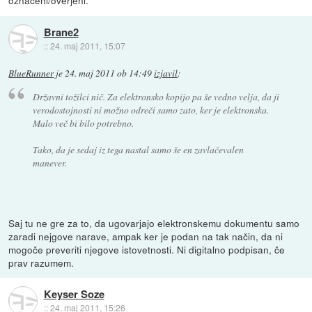
označeni/overjeni.
Brane2
::
24. maj 2011, 15:07
BlueRunner
je
24. maj 2011 ob 14:49
izjavil
:
Državni tožilci nič. Za elektronsko kopijo pa še vedno velja, da ji
verodostojnosti ni možno odreči samo zato, ker je elektronska.
Malo več bi bilo potrebno.
Tako, da je sedaj iz tega nastal samo še en zavlačevalen
manever.
Saj tu ne gre za to, da ugovarjajo elektronskemu dokumentu samo
zaradi nejgove narave, ampak ker je podan na tak način, da ni
mogoče preveriti njegove istovetnosti. Ni digitalno podpisan, če
prav razumem.
Keyser Soze
::
24. maj 2011, 15:26