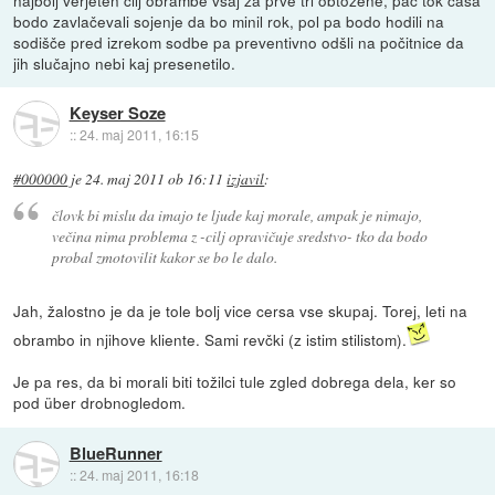
bodo zavlačevali sojenje da bo minil rok, pol pa bodo hodili na
sodišče pred izrekom sodbe pa preventivno odšli na počitnice da
jih slučajno nebi kaj presenetilo.
Keyser Soze
::
24. maj 2011, 16:15
#000000
je
24. maj 2011 ob 16:11
izjavil
:
človk bi mislu da imajo te ljude kaj morale, ampak je nimajo,
večina nima problema z -cilj opravičuje sredstvo- tko da bodo
probal zmotovilit kakor se bo le dalo.
Jah, žalostno je da je tole bolj vice cersa vse skupaj. Torej, leti na
obrambo in njihove kliente. Sami revčki (z istim stilistom).
Je pa res, da bi morali biti tožilci tule zgled dobrega dela, ker so
pod über drobnogledom.
BlueRunner
::
24. maj 2011, 16:18