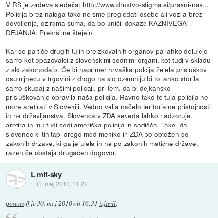
V RS je zadeva sledeča:
http://www.drustvo-stigma.si/pravni-nas...
Policija brez naloga tako ne sme pregledati osebe ali vozila brez
dovoljenja, oziroma suma, da bo uničil dokaze KAZNIVEGA
DEJANJA. Prekrši ne štejejo.
Kar se pa tiče drugih tujih preizkovalnih organov pa lahko delujejo
samo kot opazovalci z slovenskimi sodnimi organi, kot tudi v skladu
z slo zakonodajo. Če bi naprimer hrvaška polcija želela prisluškov
osumljnecu v trgovini z drogo na slo ozemnlju bi to lahko storila
samo skupaj z našimi policaji, pri tem, da bi dejkansko
prisluškovanje opravila naša policija. Ravno tako te tuja policija ne
more aretirati v Sloveniji. Vedno velja načelo teritorialne pristojnosti
in ne državljanstva. Slovenca v ZDA seveda lahko nadzoruje,
aretira in mu tudi sodi ameriška policija in sodišča. Tako, da
slovenec ki tihitapi drogo med mehiko in ZDA bo obtožen po
zakonih države, ki ga je ujela in ne po zakonih matične države,
razen če obstaja drugačen dogovor.
Limit-sky
::
31. maj 2010, 11:22
poweroff
je
30. maj 2010 ob 16:31
izjavil
: