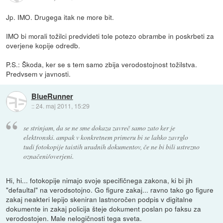
Jp. IMO. Drugega itak ne more bit.
IMO bi morali tožilci predvideti tole potezo obrambe in poskrbeti za
overjene kopije odredb.
P.S.: Škoda, ker se s tem samo zbija verodostojnost tožilstva.
Predvsem v javnosti.
BlueRunner
::
24. maj 2011, 15:29
se strinjam, da se ne sme dokaza zavreč samo zato ker je
elektronski. ampak v konkretnem primeru bi se lahko zavrglo
tudi fotokopije taistih uradnih dokumentov, če ne bi bili ustrezno
označeni/overjeni.
Hi, hi... fotokopije nimajo svoje specifičnega zakona, ki bi jih
"defaultal" na verodsotojno. Go figure zakaj... ravno tako go figure
zakaj neakteri lepijo skeniran lastnoročen podpis v digitalne
dokumente in zakaj policija šteje dokument poslan po faksu za
verodostojen. Male nelogičnosti tega sveta.