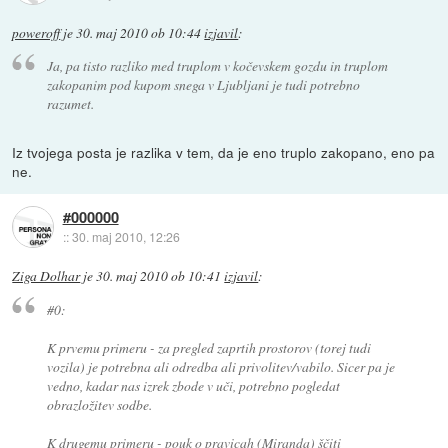
poweroff
je
30. maj 2010 ob 10:44
izjavil
:
Ja, pa tisto razliko med truplom v kočevskem gozdu in truplom
zakopanim pod kupom snega v Ljubljani je tudi potrebno
razumet.
Iz tvojega posta je razlika v tem, da je eno truplo zakopano, eno pa
ne.
#000000
::
30. maj 2010, 12:26
Ziga Dolhar
je
30. maj 2010 ob 10:41
izjavil
:
#0:
K prvemu primeru - za pregled zaprtih prostorov (torej tudi
vozila) je potrebna ali odredba ali privolitev/vabilo. Sicer pa je
vedno, kadar nas izrek zbode v uči, potrebno pogledat
obrazložitev sodbe.
K drugemu primeru - pouk o pravicah (Miranda) ščiti