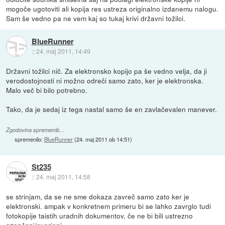
mogoče ugotoviti ali kopija res ustreza originalno izdanemu nalogu.
Sam še vedno pa ne vem kaj so tukaj krivi državni tožilci.
BlueRunner
::
24. maj 2011, 14:49
Državni tožilci nič. Za elektronsko kopijo pa še vedno velja, da ji
verodostojnosti ni možno odreči samo zato, ker je elektronska.
Malo več bi bilo potrebno.
Tako, da je sedaj iz tega nastal samo še en zavlačevalen manever.
Zgodovina sprememb…
spremenilo:
BlueRunner
(
24. maj 2011 ob 14:51
)
St235
::
24. maj 2011, 14:58
se strinjam, da se ne sme dokaza zavreč samo zato ker je
elektronski. ampak v konkretnem primeru bi se lahko zavrglo tudi
fotokopije taistih uradnih dokumentov, če ne bi bili ustrezno