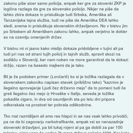
zakonu piše sicer samo policija, ampak ker gre za slovenki ZKP je
logična razlaga da gre za slovensko policijo. Nikjer ne piše da
lahko zbira dokaze in prisluškuje tudi Srbska, Ameriška ali
Tanzanijska tajna služba, tudi ne piše da Ameriška DEA lahko
sledi, snema in prisluškuje slovenskim državljanom. No v bistvu jim
po Srbskem ali Ameriškem zakonu lahko, ampak verjetno le dokler
so na ozemlju omenjenih držav.
V bistvu mi ni jasno kako mislijo dokaze pridobljene v tujini ali pa
tudi pri nas od strani tujih policij in tajnih služb, spravit skozi na
sodišču v Sloveniji, ker nam noben ne more garantirat da te dokazi
držijo, razen na besedo majkemi da je tako.
Bil je že podoben primer (Lončarič) ko si je tožilka razlagala da v
slovenskem zakoniku napisan stavek (približno tako) "kaznivo je
ilegalno sprovajanje Ljudi čez državno mejo" da to pomeni tudi če
greš ilegalno čez mejo iz Hrvaške v Italijo, seveda je tožilka
pokadila cigaro, in dva od osumljenih sta po letu dni pripora
odkorakala na prostost ter pobrala odškodnine.
Tko mal razmišljam ali smo res hlapci in se nas vsak lahko privošči,
pa ne da bi zagovarju narkotrafikante, ampak vsi so nenazadnje
slovenski državljani, pa bli tukaj rojeni al pa ga dobili za par 100
tolarjev, nima veze še vedno jih mora država nekako ščitit. Ker kokr