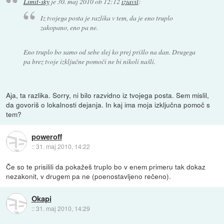
Limit-sky
je
30. maj 2010 ob 12:12
izjavil
:
Iz tvojega posta je razlika v tem, da je eno truplo
zakopano, eno pa ne.
Eno truplo bo samo od sebe slej ko prej prišlo na dan. Drugega
pa brez tvoje izključne pomoči ne bi nikoli našli.
Aja, ta razlika. Sorry, ni bilo razvidno iz tvojega posta. Sem mislil,
da govoriš o lokalnosti dejanja. In kaj ima moja izključna pomoč s
tem?
poweroff
::
31. maj 2010, 14:22
Če so te prisilili da pokažeš truplo bo v enem primeru tak dokaz
nezakonit, v drugem pa ne (poenostavljeno rečeno).
Okapi
::
31. maj 2010, 14:29