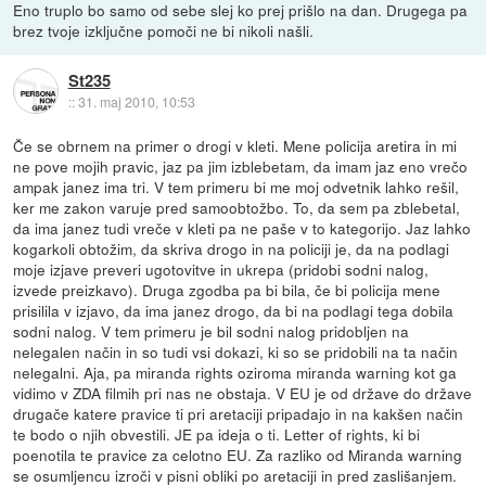
Eno truplo bo samo od sebe slej ko prej prišlo na dan. Drugega pa
brez tvoje izključne pomoči ne bi nikoli našli.
St235
::
31. maj 2010, 10:53
Če se obrnem na primer o drogi v kleti. Mene policija aretira in mi
ne pove mojih pravic, jaz pa jim izblebetam, da imam jaz eno vrečo
ampak janez ima tri. V tem primeru bi me moj odvetnik lahko rešil,
ker me zakon varuje pred samoobtožbo. To, da sem pa zblebetal,
da ima janez tudi vreče v kleti pa ne paše v to kategorijo. Jaz lahko
kogarkoli obtožim, da skriva drogo in na policiji je, da na podlagi
moje izjave preveri ugotovitve in ukrepa (pridobi sodni nalog,
izvede preizkavo). Druga zgodba pa bi bila, če bi policija mene
prisilila v izjavo, da ima janez drogo, da bi na podlagi tega dobila
sodni nalog. V tem primeru je bil sodni nalog pridobljen na
nelegalen način in so tudi vsi dokazi, ki so se pridobili na ta način
nelegalni. Aja, pa miranda rights oziroma miranda warning kot ga
vidimo v ZDA filmih pri nas ne obstaja. V EU je od države do države
drugače katere pravice ti pri aretaciji pripadajo in na kakšen način
te bodo o njih obvestili. JE pa ideja o ti. Letter of rights, ki bi
poenotila te pravice za celotno EU. Za razliko od Miranda warning
se osumljencu izroči v pisni obliki po aretaciji in pred zaslišanjem.