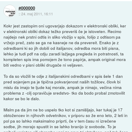
#000000
::
24. maj 2011, 16:11
Kokr jest zastopim oni ugovarjajo dokazom v elektronski obliki, ker
v elektronski obliki dokaz težko preveriš če je istoveten. Recimo
najdejo nek prstni odtis in sliko vložijo v spis, folijo z odtisom pa
vržejo preč, zato se ga ne kasneje ne da prevereit. Enako je z
odredbami ki so jih dobili od italijanov, odredba mora biti pisna,
lehko je tudi pdf na cdju zaradi lažjega pregleda in potratnosti, ta
kompleten spis ima pomojem že tono papirja, ampak original mora
biti vedno v pisni obliki drugače ni veljaven.
To da so vložili te cdje z italijanskimi odredbami v spis šele 1 dan
pred sojenjem pa je tipična pokvarjenost naših tožilcev, človk bi
mislu da imajo te ljude kaj morale, ampak je nimajo, večina nima
problema z -cilj opravičuje sredstvo- tko da bodo probal zmotovilit
kakor se bo le dalo.
Mislm pa da jim ne bo uspelo tko kot si zamišljajo, ker tukaj je 17
obtožencev in njihovih odvetnikov, v priporu so že eno leto, 2 leti in
pol pa so lahko maksimalno priprti, če v tem času ni izrečene
sodbe, jih morajo spustit in se lahko branijo iz svobode. To je
najbolj verjeten cilj obrambe vsaj za prve tri obtožene, pač tok časa