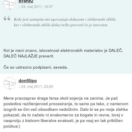
Brane2
::
24. maj 2011, 16:37
Kokr jest zastopim oni ugovarjajo dokazom v elektronski obliki,
ker v elektronski obliki dokaz težko preveriš če je istoveten.
Kot je meni znano, istovetnost elektronskih materialov je DALEČ,
DALEČ NAJLAŽJE preverit.
Če so ustrezno podpisani, seveda.
donfilipo
::
24. maj 2011, 23:29
Mene pravzaprav draga farsa okoli sojenja ne zanima. Je pač
posledica razčlenjenosti procesiranja, to samo pa tako, z namenom
izogniti se čim več obsodbam nedolžnim. Dalo bi se po moje zlahka
pokazati, da to načelo ni enakomerno za bogate in revne, torej v
nasprotju z bistvom liberalne enakosti, je pa vsaj en tak približen
poizkus:)