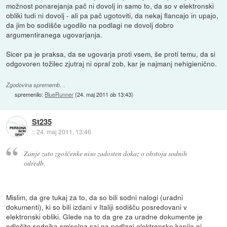
možnost ponarejanja pač ni dovolj in samo to, da so v elektronski
obliki tudi ni dovolj - ali pa pač ugotoviti, da nekaj flancajo in upajo,
da jim bo sodišče ugodilo na podlagi ne dovolj dobro
argumentiranega ugovarjanja.
Sicer pa je praksa, da se ugovarja proti vsem, še proti temu, da si
odgovoren tožilec zjutraj ni opral zob, kar je najmanj nehigienično.
Zgodovina sprememb…
spremenilo:
BlueRunner
(
24. maj 2011 ob 13:43
)
St235
::
24. maj 2011, 13:46
Zanje zato zgoščenke niso zadosten dokaz o obstoju sodnih
odredb.
Mislim, da gre tukaj za to, da so bili sodni nalogi (uradni
dokumenti), ki so bili izdani v Italiji sodišču posredovani v
elektronski obliki. Glede na to da gre za uradne dokumente je
odločite sodnika smiselna saj na podlagi elektronske kopije ni