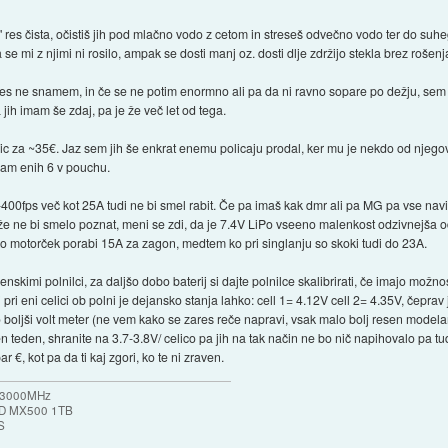
la" res čista, očistiš jih pod mlačno vodo z cetom in streseš odvečno vodo ter do su
e mi z njimi ni rosilo, ampak se dosti manj oz. dosti dlje zdržijo stekla brez rošenj
mes ne snamem, in če se ne potim enormno ali pa da ni ravno sopare po dežju, sem 
jih imam še zdaj, pa je že več let od tega.
ic za ~35€. Jaz sem jih še enkrat enemu policaju prodal, ker mu je nekdo od njegov
mam enih 6 v pouchu.
400fps več kot 25A tudi ne bi smel rabit. Če pa imaš kak dmr ali pa MG pa vse navit
taže ne bi smelo poznat, meni se zdi, da je 7.4V LiPo vseeno malenkost odzivnejša
ahko motorček porabi 15A za zagon, medtem ko pri singlanju so skoki tudi do 23A.
nskimi polnilci, za daljšo dobo baterij si dajte polnilce skalibrirati, če imajo možn
ri eni celici ob polni je dejansko stanja lahko: cell 1= 4.12V cell 2= 4.35V, čeprav
 boljši volt meter (ne vem kako se zares reče napravi, vsak malo bolj resen modelar
 en teden, shranite na 3.7-3.8V/ celico pa jih na tak način ne bo nič napihovalo pa t
 €, kot pa da ti kaj zgori, ko te ni zraven.
b 3000MHz
SSD MX500 1TB
S