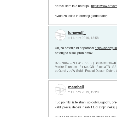
naročil sem tole baterijo...
https://www.amaz
hvala za toliko informacji glede baterji.
lonewolf_
::
11. nov 2019, 18:58
Uh, za baterije bi priporočal
https://hobbyki
baterij pa nikoli problemov.
R7 5700G + NH-U12P SE2 | Ballistix 2x8G
Mortar Titanium | P1 500GB | Exos 3TB | 
beQuiet 700W Gold | Fractal Design Define 
matobeli
::
11. nov 2019, 19:20
Tud polnilci iz te strani so dobri, ugodni, 
kabli precej debeli in rabiš tudi z njih nekaj 
20C bo že premalo, sploh za hladnejše dni. 