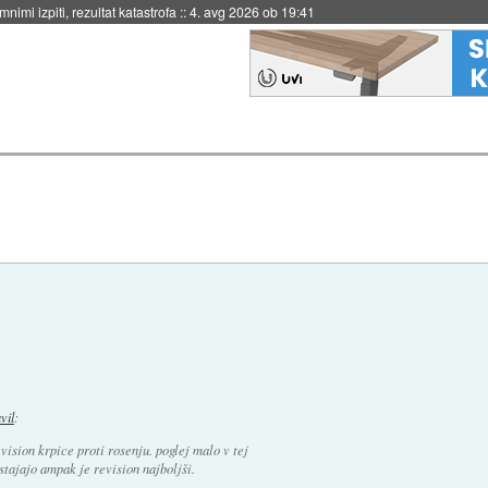
eto za večkratno uporabo
::
4. avg 2026 ob 19:41
avil
:
evision krpice proti rosenju. poglej malo v tej
bstajajo ampak je revision najboljši.