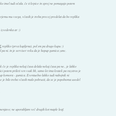
sko imel tudi očala. če ti krpice in sprej ne pomagajo potem
erjemu mu vsega, včasih je treba precej predelat da bo replika
 izvedenka ar :)
E
repliko (prva kupljena). pol sm pa drugo kupu :)
mal pa ni. in je serviser reku da je hopup gumica zanc.
e je replika nekaj časa delala nekaj časa pa ne.. je lahko
ci potem prileti ven vsak bb, samo let ima kratek pa razstros je
up komora - gumica. Eventuelno lahko tudi nabojnik ni
e je bilo treba včasih malo pobrusit, da se je popolnoma usedel
:
menjavo; ne uporabljam več drugih kot maple leaf.