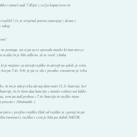
 lahko vzameš tudi 7.4lipo z večjo kapaciteto in
 repliki? če je original potem zamenjaj z deans t
e tukaj.
okom?
c ne pomaga. sm si pa ucer sposodu masko ki ima mrezo
 ocala) in je bilo odlicno. ni se rosil :) haha
 je mojster za airsoft replike in airsoft na sploh. je reku
 kot pa 7,4v. 9.9v je pa ze sla v pozabo. enostavno je reku
o. in mi je takoj reku da naj dam notri 11.1v baterijo, ker
o baterijo, in če bom dau baterijo z manšo voltažo not lahko
u. sem pa tudi probou z 7.4v baterijo in razlike nism
ja prazna v 10minutah :)
erjavo z prejšno repliko (link od replike je zgoraj) in pa
olša (monster). razlika v ceni je bila pa slabih 50EUR.