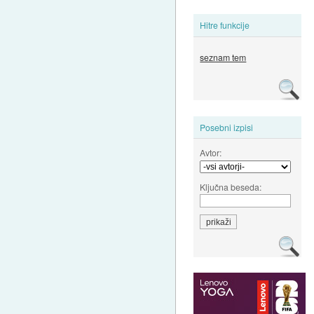
Hitre funkcije
seznam tem
Posebni izpisi
Avtor:
Ključna beseda: