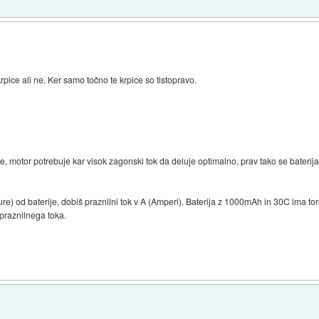
krpice ali ne. Ker samo točno te krpice so tistopravo.
je, motor potrebuje kar visok zagonski tok da deluje optimalno, prav tako se baterija 
re) od baterije, dobiš praznilni tok v A (Amperi). Baterija z 1000mAh in 30C ima t
praznilnega toka.