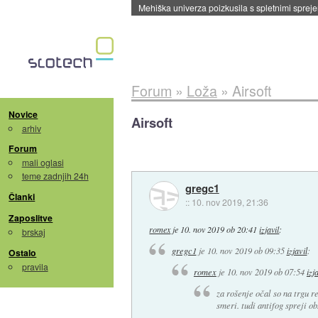
Evropska vesoljska agencija razvija svojo rak
Forum
»
Loža
»
Airsoft
Novice
Airsoft
arhiv
Forum
mali oglasi
teme zadnjih 24h
gregc1
Članki
::
10. nov 2019, 21:36
Zaposlitve
romex
je
10. nov 2019 ob 20:41
izjavil
:
brskaj
gregc1
je
10. nov 2019 ob 09:35
izjavil
:
Ostalo
pravila
romex
je
10. nov 2019 ob 07:54
izj
za rošenje očal so na trgu r
smeri. tudi antifog spreji o