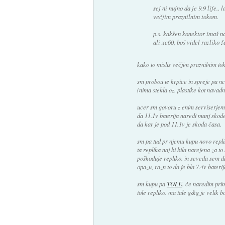
sej ni nujno da je 9.9 life..
večjim praznilnim tokom.
p.s. kakšen konektor imaš na
ali xc60, boš videl razliko ž
kako to mislis večjim praznilnim t
sm probou te krpice in spreje pa n
(nima stekla oz. plastike kot navadna
ucer sm govoru z enim serviserjem ki
da 11.1v baterija naredi manj skode
da kar je pod 11.1v je skoda časa.
sm pa tud pr njemu kupu novo replik
ta replika naj bi bila narejena za t
poškoduje repliko. in seveda sem da
opazu, razn to da je bla 7.4v bateri
sm kupu pa
TOLE
. če naredim prim
tole repliko. ma tale g&g je velik b