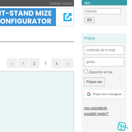
Išči:
Zadnje novice
Prijava
3
«
1
2
4
»
Zapomni si me
nov uporabnik
pozabili geslo?