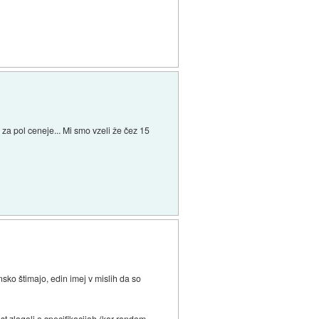
j za pol ceneje... Mi smo vzeli že čez 15
nsko štimajo, edin imej v mislih da so
t zlagali o specifikacijah (kar random