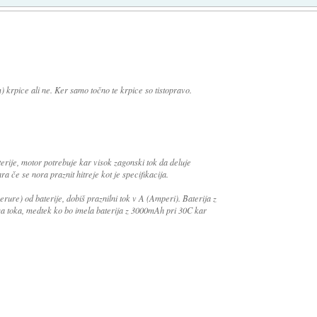
m) krpice ali ne. Ker samo točno te krpice so tistopravo.
terije, motor potrebuje kar visok zagonski tok da deluje
ra če se nora praznit hitreje kot je specifikacija.
rure) od baterije, dobiš praznilni tok v A (Amperi). Baterija z
a toka, medtek ko bo imela baterija z 3000mAh pri 30C kar