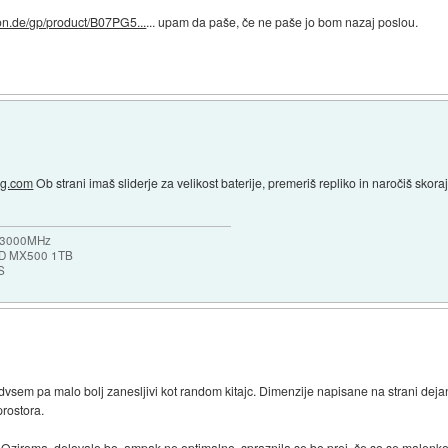
on.de/gp/product/B07PG5...
... upam da paše, če ne paše jo bom nazaj poslou.
ng.com
Ob strani imaš sliderje za velikost baterije, premeriš repliko in naročiš skora
b 3000MHz
SSD MX500 1TB
S
predvsem pa malo bolj zanesljivi kot random kitajc. Dimenzije napisane na strani deja
prostora.
Oziroma, delovalo bo, ampak ne optimalno, spraznila se bo prej, če so se malenkos