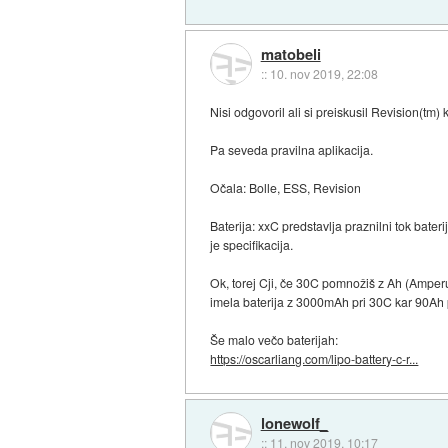
matobeli
::
10. nov 2019, 22:08
Nisi odgovoril ali si preiskusil Revision(tm) 
Pa seveda pravilna aplikacija.
Očala: Bolle, ESS, Revision
Baterija: xxC predstavlja praznilni tok bateri
je specifikacija.
Ok, torej Cji, če 30C pomnožiš z Ah (Amperu
imela baterija z 3000mAh pri 30C kar 90Ah 
Še malo večo baterijah:
https://oscarliang.com/lipo-battery-c-r...
lonewolf_
::
11. nov 2019, 10:17