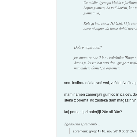
Če mislite igrat po klubih z jurišni
hopup gumico, bo več koristi, ker mo
gumica itd)
Kolega ima stock JG G36, ki je stara
nove ni nujno, da boste dobili nevem
Dobro napisano!!!
jaz imam že ene 7 let v kalašniku IRhop 
danes je let isti kot prvi dan. gregc1: pog
minimalen, domet pa ogromen.
sem testirou očala, več vrst, več let (večina
mam namen zamenjati gumico in pa cev. doda
steka z obema. ko zasteka dam magazin vn i
kaj pomeni pri baterjiji 20c ali 30c?
Zgodovina sprememb…
spremenil:
gregc1
(
10. nov 2019 ob 21:37
)