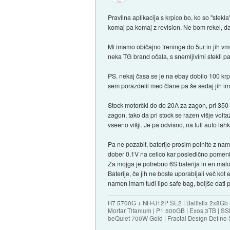
Pravilna aplikacija s krpico bo, ko so "stek
komaj pa komaj z revision. Ne bom rekel, da s
Mi imamo običajno treninge do 5ur in jih v
neka TG brand očala, s snemljivimi stekli pa 
PS. nekaj časa se je na ebay dobilo 100 krp
sem porazdelil med člane pa še sedaj jih i
Stock motorčki do do 20A za zagon, pri 350-
zagon, tako da pri stock se razen višje vol
vseeno višji. Je pa odvisno, na full auto l
Pa ne pozabit, baterije prosim polnite z name
dober 0.1V na celico kar posledično pomeni p
Za mojga je potrebno 6S baterija in en malo
Baterije, če jih ne boste uporabljali več kot
namen imam tudi lipo safe bag, boljše dati par
R7 5700G + NH-U12P SE2 | Ballistix 2x8G
Mortar Titanium | P1 500GB | Exos 3TB | 
beQuiet 700W Gold | Fractal Design Define 