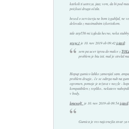
karkoli ti ustreza. jaaz vem, da bi pod ma
poizkusi druga očala.
besed o serviserju ne bom izgubljal, ne v
delovala z maximalnim izkoristkom.
tale arp556 mi izgleda hecno, neka stubby
gregc1
je
10. nov 2019 ob 09:42
izjavil
:
sem pa ucer igrou do malce z
TOL
problem je biu isti. mal je strelal 
Hopup gumico lahko zamenjaš sam. ampak č
problem drugje.. če se odtrga nub na gumi
ogromen. pomoje je težava v nozzle - hop
kompatibilen z repliko.. nekatere nabojnik
v body.
lonewolf_
je
10. nov 2019 ob 09:54
izjavil
Gumica je res najcenejša stvar za 