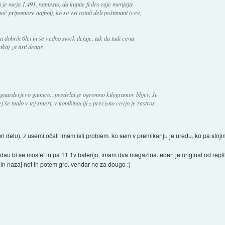
mi je meja 1.49J, namesto, da kupite fedro raje menjajte
č pripomore najbolj, ko so vsi ostali deli poštimani (cev,
 dobrih 6let in še vedno stock deluje, tak da tudi cena
kaj za tisti denar.
z guarderjevo gumico.. predelal je ogromno kilogramov bbjev, še
lej še malo v tej smeri, v kombinaciji z precizno cevjo je rastros
 pri delu). z usemi očali imam isti problem. ko sem v premikanju je uredu, ko pa stoji
u bi se mosfet in pa 11.1v baterijo. imam dva magazina. eden je original od repli
n nazaj not in potem gre. vendar ne za dougo :)