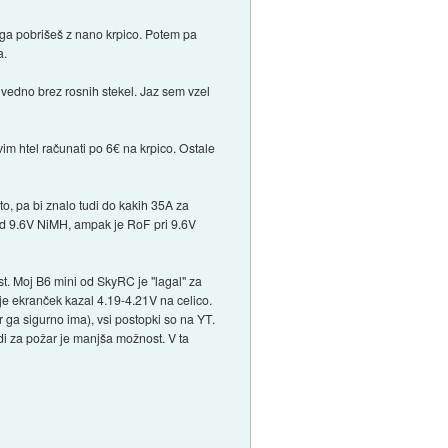
hega pobrišeš z nano krpico. Potem pa
a.
vedno brez rosnih stekel. Jaz sem vzel
im htel računati po 6€ na krpico. Ostale
o, pa bi znalo tudi do kakih 35A za
 od 9.6V NiMH, ampak je RoF pri 9.6V
ost. Moj B6 mini od SkyRC je "lagal" za
 je ekranček kazal 4.19-4.21V na celico.
 ga sigurno ima), vsi postopki so na YT.
udi za požar je manjša možnost. V ta