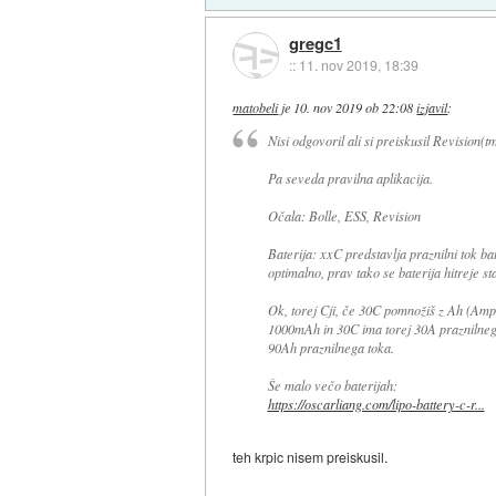
gregc1
::
11. nov 2019, 18:39
matobeli
je
10. nov 2019 ob 22:08
izjavil
:
Nisi odgovoril ali si preiskusil Revision(t
Pa seveda pravilna aplikacija.
Očala: Bolle, ESS, Revision
Baterija: xxC predstavlja praznilni tok ba
optimalno, prav tako se baterija hitreje sta
Ok, torej Cji, če 30C pomnožiš z Ah (Ampe
1000mAh in 30C ima torej 30A praznilneg
90Ah praznilnega toka.
Še malo večo baterijah:
https://oscarliang.com/lipo-battery-c-r...
teh krpic nisem preiskusil.