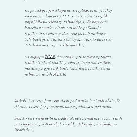
sm pa tud pr njemu kupu novo repliko. in mi je takoj
reku da naj dam notri 11.1v baterijo, ker ta replika
naj bi bila narejena za to baterijo, in če bom dau
baterijo z manšo voltažo not lahko poškoduje
repliko. in seveda sem dau. sem pa tudi probou z
7.4v baterijo in razlike nism opazu, razn to da je bla
7.4v baterija prazna v 10minutah :)
sm kupu pa
TOLE
. če naredim primerjavo z prejšno
repliko (link od replike je zgoraj) in pa tole repliko.
ma tale g&g je velik bolša (monster). razlika v ceni
je bila pa slabih 50EUR.
karkoli ti ustreza. jaaz vem, da bi pod masko imel tudi očala. če
ti krpice in sprej ne pomagajo potem poizkusi druga očala.
besed o serviserju ne bom izgubljal, ne verjemu mu vsega, včasih
je treba precej predelat da bo replika delovala z maximalnim
izkoristkom.