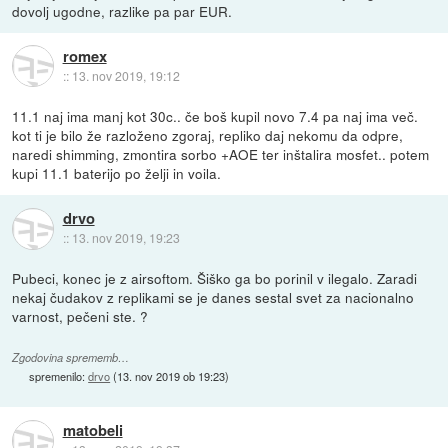
dovolj ugodne, razlike pa par EUR.
romex
::
13. nov 2019, 19:12
11.1 naj ima manj kot 30c.. če boš kupil novo 7.4 pa naj ima več.
kot ti je bilo že razloženo zgoraj, repliko daj nekomu da odpre,
naredi shimming, zmontira sorbo +AOE ter inštalira mosfet.. potem
kupi 11.1 baterijo po želji in voila.
drvo
::
13. nov 2019, 19:23
Pubeci, konec je z airsoftom. Šiško ga bo porinil v ilegalo. Zaradi
nekaj čudakov z replikami se je danes sestal svet za nacionalno
varnost, pečeni ste. ?
Zgodovina sprememb…
spremenilo:
drvo
(
13. nov 2019 ob 19:23
)
matobeli