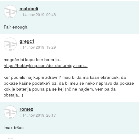
matobeli
::
14. nov 2019, 09:48
Fair enough.
gregc1
::
14. nov 2019, 19:29
mogoče bi kupu tole baterijo...
https://hobbyking.com/de_de/turnigy-nan...
ker pounilc naj kupm zdravn? meu bi da ma kasn ekrancek, da
pokaže kašne podatke? oz, da bi meu se neko napravo da pokaže
kok je baterija pouna pa se kej (nč ne najdem, vem pa da
obstaja...)
romex
::
14. nov 2019, 20:17
imax b6ac