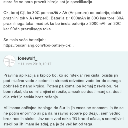
stara če se nora praznit hitreje kot je specifikacija.
Ok, torej Cji, če 30C pomnožiš z Ah (Amperure) od baterije, dobiš
praznilni tok v A (Amperi). Baterija z 1000mAh in 30C ima torej 30A
praznilnega toka, medtek ko bo imela baterija z 3000mAh pri 30C
kar 90Ah praznilnega toka.
Še malo večo baterijah:
https://oscarliang.com/lipo-battery-c-r...
lonewolf_
::
11. nov 2019, 10:17
Pravilna aplikacija s krpico bo, ko so "stekla" res čista, očistiš jih
pod mlačno vodo z cetom in streseš odvečno vodo ter do suhega
pobrišeš z nano krpico. Potem pa komaj pa komaj z revision. Ne
bom rekel, da se mi z njimi ni rosilo, ampak se dosti manj oz. dosti
dlje zdržijo stekla brez rošenja.
Mi imamo običajno treninge do 5ur in jih vmes ne snamem, in če se
ne potim enormno ali pa da ni ravno sopare po dežju, sem vedno
brez rosnih stekel. Jaz sem vzel neka TG brand očala, s snemljivimi
stekli pa jih imam še zdaj, pa je že več let od tega.