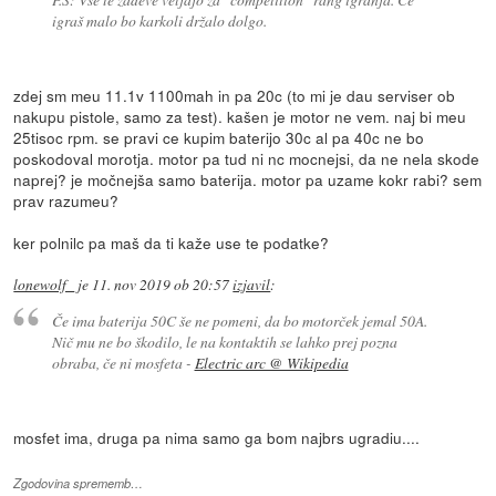
igraš malo bo karkoli držalo dolgo.
zdej sm meu 11.1v 1100mah in pa 20c (to mi je dau serviser ob
nakupu pistole, samo za test). kašen je motor ne vem. naj bi meu
25tisoc rpm. se pravi ce kupim baterijo 30c al pa 40c ne bo
poskodoval morotja. motor pa tud ni nc mocnejsi, da ne nela skode
naprej? je močnejša samo baterija. motor pa uzame kokr rabi? sem
prav razumeu?
ker polnilc pa maš da ti kaže use te podatke?
lonewolf_
je
11. nov 2019 ob 20:57
izjavil
:
Če ima baterija 50C še ne pomeni, da bo motorček jemal 50A.
Nič mu ne bo škodilo, le na kontaktih se lahko prej pozna
obraba, če ni mosfeta -
Electric arc @ Wikipedia
mosfet ima, druga pa nima samo ga bom najbrs ugradiu....
Zgodovina sprememb…