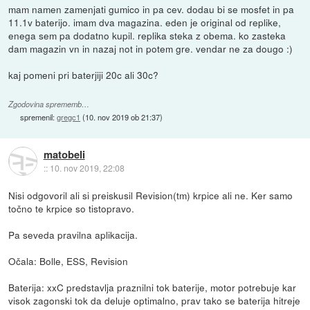
mam namen zamenjati gumico in pa cev. dodau bi se mosfet in pa
11.1v baterijo. imam dva magazina. eden je original od replike,
enega sem pa dodatno kupil. replika steka z obema. ko zasteka
dam magazin vn in nazaj not in potem gre. vendar ne za dougo :)
kaj pomeni pri baterjiji 20c ali 30c?
Zgodovina sprememb…
spremenil:
gregc1
(
10. nov 2019 ob 21:37
)
matobeli
::
10. nov 2019, 22:08
Nisi odgovoril ali si preiskusil Revision(tm) krpice ali ne. Ker samo
točno te krpice so tistopravo.
Pa seveda pravilna aplikacija.
Očala: Bolle, ESS, Revision
Baterija: xxC predstavlja praznilni tok baterije, motor potrebuje kar
visok zagonski tok da deluje optimalno, prav tako se baterija hitreje