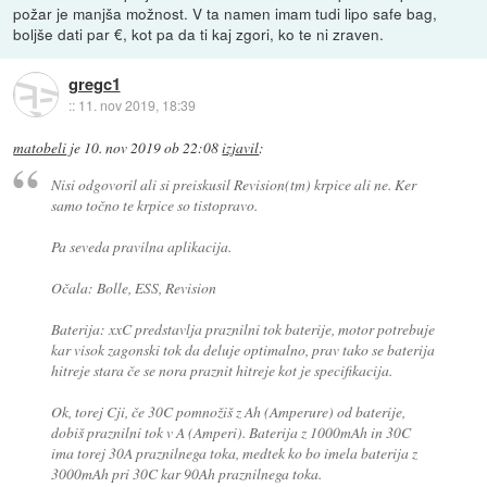
požar je manjša možnost. V ta namen imam tudi lipo safe bag,
boljše dati par €, kot pa da ti kaj zgori, ko te ni zraven.
gregc1
::
11. nov 2019, 18:39
matobeli
je
10. nov 2019 ob 22:08
izjavil
:
Nisi odgovoril ali si preiskusil Revision(tm) krpice ali ne. Ker
samo točno te krpice so tistopravo.
Pa seveda pravilna aplikacija.
Očala: Bolle, ESS, Revision
Baterija: xxC predstavlja praznilni tok baterije, motor potrebuje
kar visok zagonski tok da deluje optimalno, prav tako se baterija
hitreje stara če se nora praznit hitreje kot je specifikacija.
Ok, torej Cji, če 30C pomnožiš z Ah (Amperure) od baterije,
dobiš praznilni tok v A (Amperi). Baterija z 1000mAh in 30C
ima torej 30A praznilnega toka, medtek ko bo imela baterija z
3000mAh pri 30C kar 90Ah praznilnega toka.