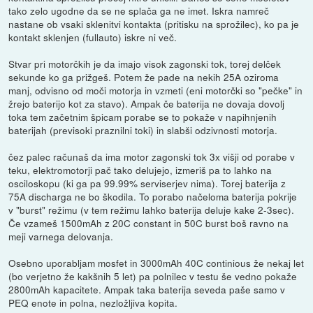
tako zelo ugodne da se ne splača ga ne imet. Iskra namreč
nastane ob vsaki sklenitvi kontakta (pritisku na sprožilec), ko pa je
kontakt sklenjen (fullauto) iskre ni več.
Stvar pri motorčkih je da imajo visok zagonski tok, torej delček
sekunde ko ga prižgeš. Potem že pade na nekih 25A oziroma
manj, odvisno od moči motorja in vzmeti (eni motorčki so "pečke" in
žrejo baterijo kot za stavo). Ampak če baterija ne dovaja dovolj
toka tem začetnim špicam porabe se to pokaže v napihnjenih
baterijah (previsoki praznilni toki) in slabši odzivnosti motorja.
čez palec računaš da ima motor zagonski tok 3x višji od porabe v
teku, elektromotorji pač tako delujejo, izmeriš pa to lahko na
osciloskopu (ki ga pa 99.99% serviserjev nima). Torej baterija z
75A discharga ne bo škodila. To porabo načeloma baterija pokrije
v "burst" režimu (v tem režimu lahko baterija deluje kake 2-3sec).
Če vzameš 1500mAh z 20C constant in 50C burst boš ravno na
meji varnega delovanja.
Osebno uporabljam mosfet in 3000mAh 40C continious že nekaj let
(bo verjetno že kakšnih 5 let) pa polnilec v testu še vedno pokaže
2800mAh kapacitete. Ampak taka baterija seveda paše samo v
PEQ enote in polna, nezložljiva kopita.