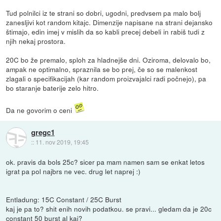
Tud polnilci iz te strani so dobri, ugodni, predvsem pa malo bolj
zanesljivi kot random kitajc. Dimenzije napisane na strani dejansko
štimajo, edin imej v mislih da so kabli precej debeli in rabiš tudi z
njih nekaj prostora.
20C bo že premalo, sploh za hladnejše dni. Oziroma, delovalo bo,
ampak ne optimalno, spraznila se bo prej, če so se malenkost
zlagali o specifikacijah (kar random proizvajalci radi počnejo), pa
bo staranje baterije zelo hitro.
Da ne govorim o ceni
gregc1
::
11. nov 2019, 19:45
ok. pravis da bols 25c? sicer pa mam namen sam se enkat letos
igrat pa pol najbrs ne vec. drug let naprej :)
Entladung: 15C Constant / 25C Burst
kaj je pa to? shit enih novih podatkou. se pravi... gledam da je 20c
constant 50 burst al kaj?