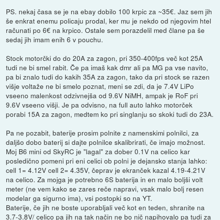
PS. nekaj časa se je na ebay dobilo 100 krpic za ~35€. Jaz sem jih
še enkrat enemu policaju prodal, ker mu je nekdo od njegovim htel
računati po 6€ na krpico. Ostale sem porazdelil med člane pa še
sedaj jih imam enih 6 v pouchu.
Stock motorčki do do 20A za zagon, pri 350-400fps več kot 25A
tudi ne bi smel rabit. Če pa imaš kak dmr ali pa MG pa vse navito,
pa bi znalo tudi do kakih 35A za zagon, tako da pri stock se razen
višje voltaže ne bi smelo poznat, meni se zdi, da je 7.4V LiPo
vseeno malenkost odzivnejša od 9.6V NiMH, ampak je RoF pri
9.6V vseeno višji. Je pa odvisno, na full auto lahko motorček
porabi 15A za zagon, medtem ko pri singlanju so skoki tudi do 23A.
Pa ne pozabit, baterije prosim polnite z namenskimi polnilci, za
daljšo dobo baterij si dajte polnilce skalibrirati, če imajo možnost.
Moj B6 mini od SkyRC je "lagal" za dober 0.1V na celico kar
posledično pomeni pri eni celici ob polni je dejansko stanja lahko:
cell 1= 4.12V cell 2= 4.35V, čeprav je ekranček kazal 4.19-4.21V
na celico. Za mojga je potrebno 6S baterija in en malo boljši volt
meter (ne vem kako se zares reče napravi, vsak malo bolj resen
modelar ga sigurno ima), vsi postopki so na YT.
Baterije, če jih ne boste uporabljali več kot en teden, shranite na
3.7-3.8V/ celico pa jih na tak način ne bo nič napihovalo pa tudi za