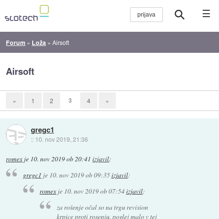
☰
Forum
»
Loža
»
Airsoft
Airsoft
3
«
1
2
4
»
gregc1
::
10. nov 2019, 21:36
romex
je
10. nov 2019 ob 20:41
izjavil
:
gregc1
je
10. nov 2019 ob 09:35
izjavil
:
romex
je
10. nov 2019 ob 07:54
izjavil
:
za rošenje očal so na trgu revision
krpice proti rosenju. poglej malo v tej