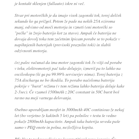
je kontakt sklenjen (fullauto) iskre ni več.
Stvar pri motorčkih je da imajo visok zagonski tok, torej delček
sekunde ko ga prižgeš. Potem že pade na nekih 25A oziroma
manj, odvisno od moči motorja in vzmeti (eni motorčki so
"pečke" in žrejo baterijo kot za stavo). Ampak če baterija ne
dovaja dovolj toka tem začetnim špicam porabe se to pokaže v
napihnjenih baterijah (previsoki praznilni toki) in slabši
odzivnosti motorja.
čez palec računaš da ima motor zagonski tok 3x višji od porabe
v teku, elektromotorji pač tako delujejo, izmeriš pa to lahko na
osciloskopu (ki ga pa 99.99% serviserjev nima). Torej baterija z
75A discharga ne bo škodila. To porabo načeloma baterija
pokrije v "burst" režimu (v tem režimu lahko baterija deluje kake
2-3sec). Če vzameš 1500mAh z 20C constant in 50C burst boš
ravno na meji varnega delovanja.
Osebno uporabljam mosfet in 3000mAh 40C continious že nekaj
let (bo verjetno že kakšnih 5 let) pa polnilec v testu še vedno
pokaže 2800mAh kapacitete. Ampak taka baterija seveda paše
samo v PEQ enote in polna, nezložljiva kopita.
P.S: Vse te zadeve veljajo za "competition" rang igranja. Če