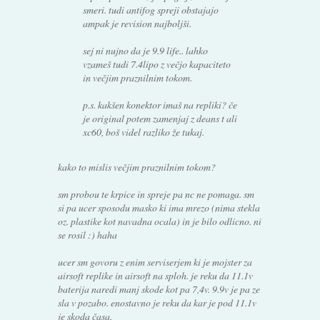
smeri. tudi antifog spreji obstajajo
ampak je revision najboljši.
sej ni nujno da je 9.9 life.. lahko
vzameš tudi 7.4lipo z večjo kapaciteto
in večjim praznilnim tokom.
p.s. kakšen konektor imaš na repliki? če
je original potem zamenjaj z deans t ali
xc60, boš videl razliko že tukaj.
kako to mislis večjim praznilnim tokom?
sm probou te krpice in spreje pa nc ne pomaga. sm
si pa ucer sposodu masko ki ima mrezo (nima stekla
oz. plastike kot navadna ocala) in je bilo odlicno. ni
se rosil :) haha
ucer sm govoru z enim serviserjem ki je mojster za
airsoft replike in airsoft na sploh. je reku da 11.1v
baterija naredi manj skode kot pa 7,4v. 9.9v je pa ze
sla v pozabo. enostavno je reku da kar je pod 11.1v
je skoda časa.