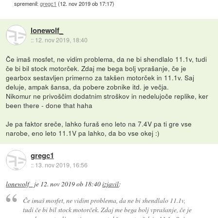
spremenil:
gregc1
(
12. nov 2019 ob 17:17
)
lonewolf_
::
12. nov 2019, 18:40
Če imaš mosfet, ne vidim problema, da ne bi shendlalo 11.1v, tudi
če bi bil stock motorček. Zdaj me bega bolj vprašanje, če je
gearbox sestavljen primerno za takšen motorček in 11.1v. Saj
deluje, ampak šansa, da pobere zobnike itd. je večja.
Nikomur ne privoščim dodatnim stroškov in nedelujoče replike, ker
been there - done that haha
Je pa faktor sreče, lahko furaš eno leto na 7.4V pa ti gre vse
narobe, eno leto 11.1V pa lahko, da bo vse okej :)
gregc1
::
13. nov 2019, 16:56
lonewolf_
je
12. nov 2019 ob 18:40
izjavil
:
Če imaš mosfet, ne vidim problema, da ne bi shendlalo 11.1v,
tudi če bi bil stock motorček. Zdaj me bega bolj vprašanje, če je