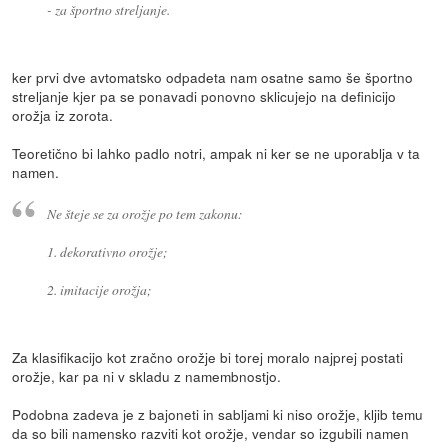
- za športno streljanje.
ker prvi dve avtomatsko odpadeta nam osatne samo še športno
streljanje kjer pa se ponavadi ponovno sklicujejo na definicijo
orožja iz zorota.
Teoretično bi lahko padlo notri, ampak ni ker se ne uporablja v ta
namen.
Ne šteje se za orožje po tem zakonu:
1. dekorativno orožje;
2. imitacije orožja;
Za klasifikacijo kot zračno orožje bi torej moralo najprej postati
orožje, kar pa ni v skladu z namembnostjo.
Podobna zadeva je z bajoneti in sabljami ki niso orožje, kljib temu
da so bili namensko razviti kot orožje, vendar so izgubili namen