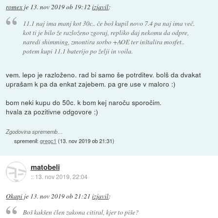
romex
je
13. nov 2019 ob 19:12
izjavil
:
11.1 naj ima manj kot 30c.. če boš kupil novo 7.4 pa naj ima več.
kot ti je bilo že razloženo zgoraj, repliko daj nekomu da odpre,
naredi shimming, zmontira sorbo +AOE ter inštalira mosfet..
potem kupi 11.1 baterijo po želji in voila.
vem. lepo je razloženo. rad bi samo še potrditev. bolš da dvakat
uprašam k pa da enkat zajebem. pa gre use v maloro :)
bom neki kupu do 50c. k bom kej naroču sporočim.
hvala za pozitivne odgovore :)
Zgodovina sprememb…
spremenil:
gregc1
(
13. nov 2019 ob 21:31
)
matobeli
::
13. nov 2019, 22:04
Okapi
je
13. nov 2019 ob 21:21
izjavil
:
Boš kakšen člen zakona citiral, kjer to piše?