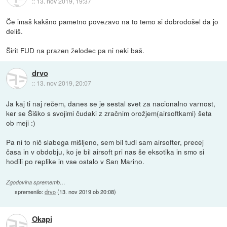
::
13. nov 2019, 19:37
Če imaš kakšno pametno povezavo na to temo si dobrodošel da jo
deliš.
Širit FUD na prazen želodec pa ni neki baš.
drvo
::
13. nov 2019, 20:07
Ja kaj ti naj rečem, danes se je sestal svet za nacionalno varnost,
ker se Šiško s svojimi čudaki z zračnim orožjem(airsoftkami) šeta
ob meji :)
Pa ni to nič slabega mišljeno, sem bil tudi sam airsofter, precej
časa in v obdobju, ko je bil airsoft pri nas še eksotika in smo si
hodili po replike in vse ostalo v San Marino.
Zgodovina sprememb…
spremenilo:
drvo
(
13. nov 2019 ob 20:08
)
Okapi