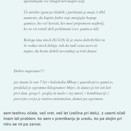
uporabljam več drugih kot maple leaf.
Če mislite igrat po klubih z jurišnimi je meja 1.49J,
namesto, da kupite fedro raje menjajte hopup
gumico, bo več koristi, ker moč pripomore najbolj,
ko so vsi ostali deli poštimani (cev, gumica itd)
Kolega ima stock JG G36, ki je stara dobrih 6let in
še vedno stock deluje, tak da tudi cena nove ni
nujno, da boste dobili nevemkaj za tisti denar.
Dobro napisano!!!
jaz imam že ene 7 let v kalašniku IRhop z guarderjevo gumico..
predelal je ogromno kilogramov bbjev, še danes je let isti kot
prvi dan. gregc1: poglej še malo v tej smeri, v kombinaciji z
precizno cevjo je rastros minimalen, domet pa ogromen.
sem testirou očala, več vrst, več let (večina pri delu). z usemi očali
imam isti problem. ko sem v premikanju je uredu, ko pa stojim pri
miru se mi pa zarosi.