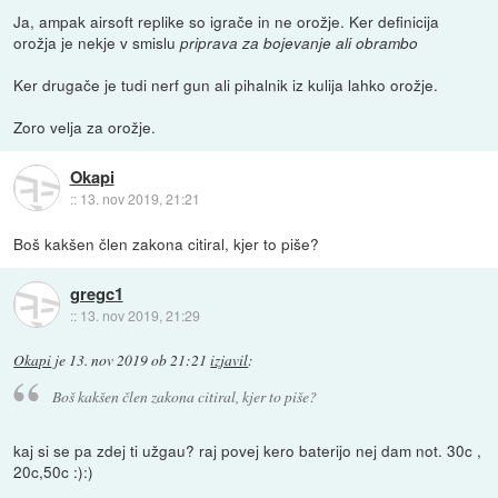
Ja, ampak airsoft replike so igrače in ne orožje. Ker definicija
orožja je nekje v smislu
priprava za bojevanje ali obrambo
Ker drugače je tudi nerf gun ali pihalnik iz kulija lahko orožje.
Zoro velja za orožje.
Okapi
::
13. nov 2019, 21:21
Boš kakšen člen zakona citiral, kjer to piše?
gregc1
::
13. nov 2019, 21:29
Okapi
je
13. nov 2019 ob 21:21
izjavil
:
Boš kakšen člen zakona citiral, kjer to piše?
kaj si se pa zdej ti užgau? raj povej kero baterijo nej dam not. 30c ,
20c,50c :):)