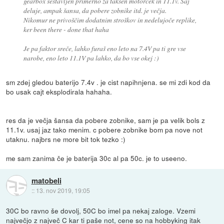
gearbox sestavljen primerno za takšen motorček in 11.1v. Saj
deluje, ampak šansa, da pobere zobnike itd. je večja.
Nikomur ne privoščim dodatnim stroškov in nedelujoče replike,
ker been there - done that haha
Je pa faktor sreče, lahko furaš eno leto na 7.4V pa ti gre vse
narobe, eno leto 11.1V pa lahko, da bo vse okej :)
sm zdej gledou baterijo 7.4v . je cist napihnjena. se mi zdi kod da
bo usak cajt eksplodirala hahaha.
res da je večja šansa da pobere zobnike, sam je pa velik bols z
11.1v. usaj jaz tako menim. c pobere zobnike bom pa nove not
utaknu. najbrs ne more bit tok tezko :)
me sam zanima če je baterija 30c al pa 50c. je to useeno.
matobeli
::
13. nov 2019, 19:05
30C bo ravno še dovolj, 50C bo imel pa nekaj zaloge. Vzemi
največjo z največ C kar ti paše not, cene so na hobbyking itak