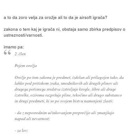
a to da zoro velja za orožje ali to da je airsoft igrača?
zakona o tem kaj je igrača ni, obstaja samo zbirka predpisov o
ustreznosti/varnosti.
imamo pa:
2. člen
Pojem orožja
Orožje po tem zakonu je predmet, izdelan ali prilagojen tako, da
lahko pod pritiskom zraka, smodnikovih ali drugih plinov ali
drugega potisnega sredstva izstreljuje krogle, šibre ali druge
izstrelke, oziroma razpršuje pline, tekočino ali drugo substanco
in drugi predmeti, ki so po svojem bistvu namenjeni zlasti:
- da z neposrednim učinkovanjem preprečijo ali zmanjšajo
napad ali nevarnost;
- za lov;