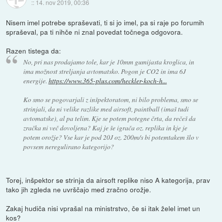
::
14. nov 2019, 00:36
Nisem imel potrebe spraševati, ti si jo imel, pa si raje po forumih
spraševal, pa ti nihče ni znal povedat točnega odgovora.
Razen tistega da:
No, pri nas prodajamo tole, kar je 10mm gumijasta kroglica, in
ima možnost streljanja avtomatsko. Pogon je CO2 in ima 6J
energije.
https://www.365-plus.com/heckler-koch-h...
Ko smo se pogovarjali z inšpektoratom, ni bilo problema, smo se
strinjali, da ni velike razlike med airsoft, paintball (imaš tudi
avtomatske), al pa telim. Kje se potem potegne črta, da rečeš da
zračka ni več dovoljena? Kaj je še igrača oz. replika in kje je
potem orožje? Vse kar je pod 20J oz. 200m/s bi potemtakem šlo v
povsem neregulirano kategorijo?
Torej, inšpektor se strinja da airsoft replike niso A kategorija, prav
tako jih zgleda ne uvrščajo med zračno orožje.
Zakaj hudiča nisi vprašal na ministrstvo, če si itak želel imet un
kos?