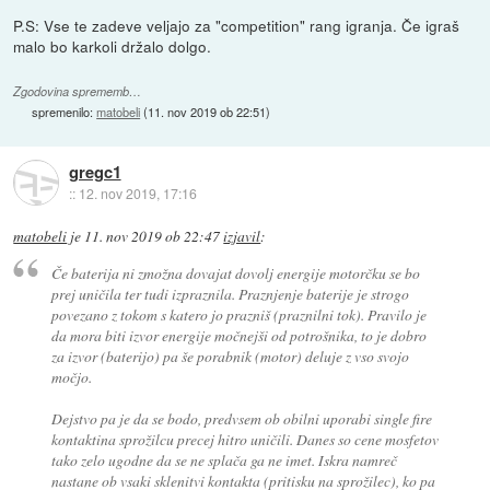
P.S: Vse te zadeve veljajo za "competition" rang igranja. Če igraš
malo bo karkoli držalo dolgo.
Zgodovina sprememb…
spremenilo:
matobeli
(
11. nov 2019 ob 22:51
)
gregc1
::
12. nov 2019, 17:16
matobeli
je
11. nov 2019 ob 22:47
izjavil
:
Če baterija ni zmožna dovajat dovolj energije motorčku se bo
prej uničila ter tudi izpraznila. Praznjenje baterije je strogo
povezano z tokom s katero jo prazniš (praznilni tok). Pravilo je
da mora biti izvor energije močnejši od potrošnika, to je dobro
za izvor (baterijo) pa še porabnik (motor) deluje z vso svojo
močjo.
Dejstvo pa je da se bodo, predvsem ob obilni uporabi single fire
kontaktina sprožilcu precej hitro uničili. Danes so cene mosfetov
tako zelo ugodne da se ne splača ga ne imet. Iskra namreč
nastane ob vsaki sklenitvi kontakta (pritisku na sprožilec), ko pa