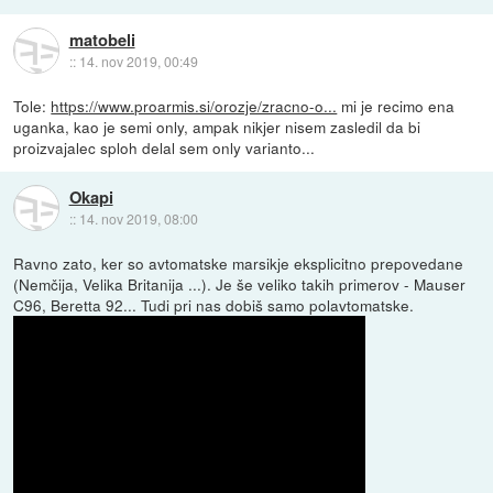
matobeli
::
14. nov 2019, 00:49
Tole:
https://www.proarmis.si/orozje/zracno-o...
mi je recimo ena
uganka, kao je semi only, ampak nikjer nisem zasledil da bi
proizvajalec sploh delal sem only varianto...
Okapi
::
14. nov 2019, 08:00
Ravno zato, ker so avtomatske marsikje eksplicitno prepovedane
(Nemčija, Velika Britanija ...). Je še veliko takih primerov - Mauser
C96, Beretta 92... Tudi pri nas dobiš samo polavtomatske.