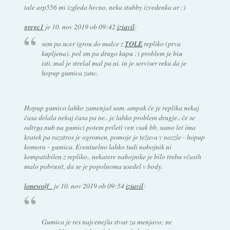
tale arp556 mi izgleda hecno, neka stubby izvedenka ar :)
gregc1
je
10. nov 2019 ob 09:42
izjavil
:
sem pa ucer igrou do malce z
TOLE
repliko (prva
kupljena). pol sm pa drugo kupu :) problem je biu
isti. mal je strelal mal pa ni. in je serviser reku da je
hopup gumica zanc.
Hopup gumico lahko zamenjaš sam. ampak če je replika nekaj
časa delala nekaj časa pa ne.. je lahko problem drugje.. če se
odtrga nub na gumici potem prileti ven vsak bb, samo let ima
kratek pa razstros je ogromen. pomoje je težava v nozzle - hopup
komora - gumica. Eventuelno lahko tudi nabojnik ni
kompatibilen z repliko.. nekatere nabojnike je bilo treba včasih
malo pobrusit, da se je popolnoma usedel v body.
lonewolf_
je
10. nov 2019 ob 09:54
izjavil
:
Gumica je res najcenejša stvar za menjavo; ne