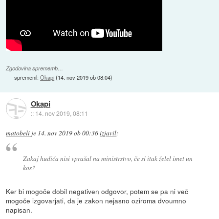
Zgodovina sprememb…
spremenil:
Okapi
(
14. nov 2019 ob 08:04
)
Okapi
::
14. nov 2019, 08:11
matobeli
je
14. nov 2019 ob 00:36
izjavil
:
Zakaj hudiča nisi vprašal na ministrstvo, če si itak želel imet un
kos?
Ker bi mogoče dobil negativen odgovor, potem se pa ni več
mogoče izgovarjati, da je zakon nejasno oziroma dvoumno
napisan.