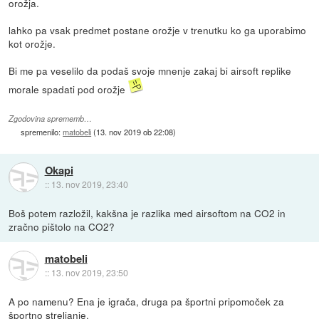
orožja.
lahko pa vsak predmet postane orožje v trenutku ko ga uporabimo
kot orožje.
Bi me pa veselilo da podaš svoje mnenje zakaj bi airsoft replike
morale spadati pod orožje
Zgodovina sprememb…
spremenilo:
matobeli
(
13. nov 2019 ob 22:08
)
Okapi
::
13. nov 2019, 23:40
Boš potem razložil, kakšna je razlika med airsoftom na CO2 in
zračno pištolo na CO2?
matobeli
::
13. nov 2019, 23:50
A po namenu? Ena je igrača, druga pa športni pripomoček za
športno streljanje.