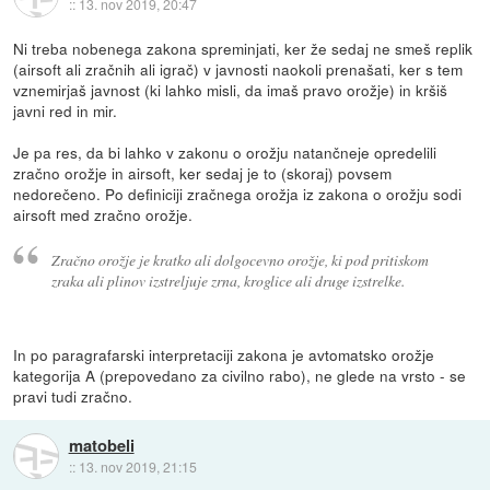
::
13. nov 2019, 20:47
Ni treba nobenega zakona spreminjati, ker že sedaj ne smeš replik
(airsoft ali zračnih ali igrač) v javnosti naokoli prenašati, ker s tem
vznemirjaš javnost (ki lahko misli, da imaš pravo orožje) in kršiš
javni red in mir.
Je pa res, da bi lahko v zakonu o orožju natančneje opredelili
zračno orožje in airsoft, ker sedaj je to (skoraj) povsem
nedorečeno. Po definiciji zračnega orožja iz zakona o orožju sodi
airsoft med zračno orožje.
Zračno orožje je kratko ali dolgocevno orožje, ki pod pritiskom
zraka ali plinov izstreljuje zrna, kroglice ali druge izstrelke.
In po paragrafarski interpretaciji zakona je avtomatsko orožje
kategorija A (prepovedano za civilno rabo), ne glede na vrsto - se
pravi tudi zračno.
matobeli
::
13. nov 2019, 21:15