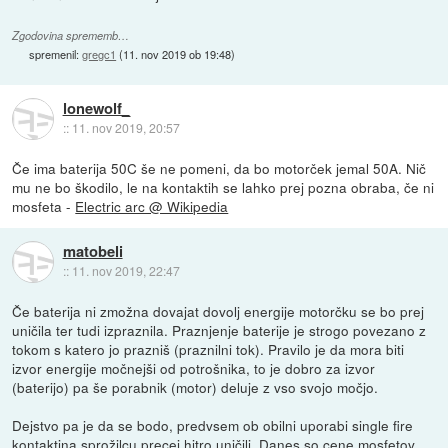
Zgodovina sprememb…
spremenil:
gregc1
(
11. nov 2019 ob 19:48
)
lonewolf_
::
11. nov 2019, 20:57
Če ima baterija 50C še ne pomeni, da bo motorček jemal 50A. Nič
mu ne bo škodilo, le na kontaktih se lahko prej pozna obraba, če ni
mosfeta -
Electric arc @ Wikipedia
matobeli
::
11. nov 2019, 22:47
Če baterija ni zmožna dovajat dovolj energije motorčku se bo prej
uničila ter tudi izpraznila. Praznjenje baterije je strogo povezano z
tokom s katero jo prazniš (praznilni tok). Pravilo je da mora biti
izvor energije močnejši od potrošnika, to je dobro za izvor
(baterijo) pa še porabnik (motor) deluje z vso svojo močjo.
Dejstvo pa je da se bodo, predvsem ob obilni uporabi single fire
kontaktina sprožilcu precej hitro uničili. Danes so cene mosfetov