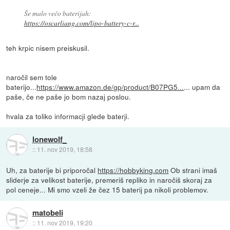
Še malo večo baterijah:
https://oscarliang.com/lipo-battery-c-r...
teh krpic nisem preiskusil.
naročil sem tole
baterijo...
https://www.amazon.de/gp/product/B07PG5...
... upam da
paše, če ne paše jo bom nazaj poslou.
hvala za toliko informacji glede baterji.
lonewolf_
::
11. nov 2019, 18:58
Uh, za baterije bi priporočal
https://hobbyking.com
Ob strani imaš
sliderje za velikost baterije, premeriš repliko in naročiš skoraj za
pol ceneje... Mi smo vzeli že čez 15 baterij pa nikoli problemov.
matobeli
::
11. nov 2019, 19:20