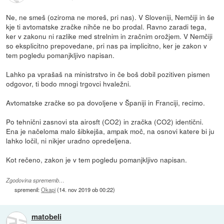
Ne, ne smeš (oziroma ne moreš, pri nas). V Sloveniji, Nemčiji in še
kje ti avtomatske zračke nihče ne bo prodal. Ravno zaradi tega,
ker v zakonu ni razlike med strelnim in zračnim orožjem. V Nemčiji
so eksplicitno prepovedane, pri nas pa implicitno, ker je zakon v
tem pogledu pomanjkljivo napisan.
Lahko pa vprašaš na ministrstvo in če boš dobil pozitiven pismen
odgovor, ti bodo mnogi trgovci hvaležni.
Avtomatske zračke so pa dovoljene v Španiji in Franciji, recimo.
Po tehnični zasnovi sta airosft (CO2) in zračka (CO2) identični.
Ena je načeloma malo šibkejša, ampak moč, na osnovi katere bi ju
lahko ločil, ni nikjer uradno opredeljena.
Kot rečeno, zakon je v tem pogledu pomanjkljivo napisan.
Zgodovina sprememb…
spremenil:
Okapi
(
14. nov 2019 ob 00:22
)
matobeli