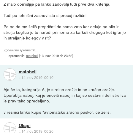
Z malo domišljije pa lahko zadovolji tudi prve dva kriterija.
Tudi po tehnični zasnovi sta si precej različni.
Pa ne da me želiš prepričati da samo zato ker deluje na plin in
strelja kuglice jo to naredi primerno za karkoli drugega kot igranje
in streljanje kolegov v rit?
Zgodovina sprememb…
spremenilo:
matobeli
(
13. nov 2019 ob 23:52
)
matobeli
::
14. nov 2019, 00:10
Aja še to, kategorija A, je strelno orožje in ne zračno orožje.
Uporablja naboj, kaj je enoviti naboj in kaj so sestavni deli streliva
je prav tako opredeljeno.
v resnici lahko kupiš "avtomatsko zračno puško", če želiš.
Okapi
::
14. nov 2019, 00:20