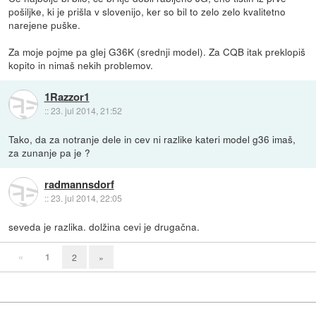
pošiljke, ki je prišla v slovenijo, ker so bil to zelo zelo kvalitetno
narejene puške.
Za moje pojme pa glej G36K (srednji model). Za CQB itak preklopiš
kopito in nimaš nekih problemov.
1Razzor1
::
23. jul 2014, 21:52
Tako, da za notranje dele in cev ni razlike kateri model g36 imaš,
za zunanje pa je ?
radmannsdorf
::
23. jul 2014, 22:05
seveda je razlika. dolžina cevi je drugačna.
«
1
2
»