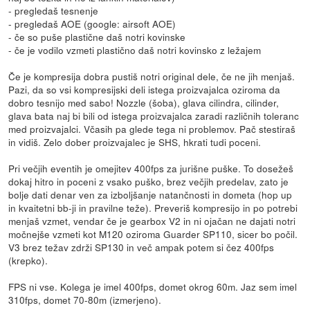
- pregledaš tesnenje
- pregledaš AOE (google: airsoft AOE)
- če so puše plastične daš notri kovinske
- če je vodilo vzmeti plastično daš notri kovinsko z ležajem
Če je kompresija dobra pustiš notri original dele, če ne jih menjaš.
Pazi, da so vsi kompresijski deli istega proizvajalca oziroma da
dobro tesnijo med sabo! Nozzle (šoba), glava cilindra, cilinder,
glava bata naj bi bili od istega proizvajalca zaradi različnih toleranc
med proizvajalci. Včasih pa glede tega ni problemov. Pač stestiraš
in vidiš. Zelo dober proizvajalec je SHS, hkrati tudi poceni.
Pri večjih eventih je omejitev 400fps za jurišne puške. To dosežeš
dokaj hitro in poceni z vsako puško, brez večjih predelav, zato je
bolje dati denar ven za izboljšanje natančnosti in dometa (hop up
in kvaitetni bb-ji in pravilne teže). Preveriš kompresijo in po potrebi
menjaš vzmet, vendar če je gearbox V2 in ni ojačan ne dajati notri
močnejše vzmeti kot M120 oziroma Guarder SP110, sicer bo počil.
V3 brez težav zdrži SP130 in več ampak potem si čez 400fps
(krepko).
FPS ni vse. Kolega je imel 400fps, domet okrog 60m. Jaz sem imel
310fps, domet 70-80m (izmerjeno).