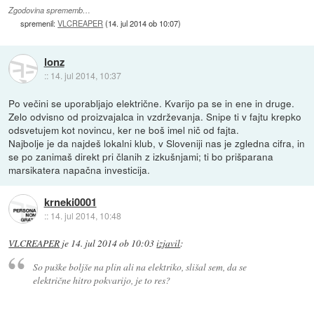
Zgodovina sprememb…
spremenil:
VLCREAPER
(
14. jul 2014 ob 10:07
)
lonz
::
14. jul 2014, 10:37
Po večini se uporabljajo električne. Kvarijo pa se in ene in druge.
Zelo odvisno od proizvajalca in vzdrževanja. Snipe ti v fajtu krepko
odsvetujem kot novincu, ker ne boš imel nič od fajta.
Najbolje je da najdeš lokalni klub, v Sloveniji nas je zgledna cifra, in
se po zanimaš direkt pri članih z izkušnjami; ti bo prišparana
marsikatera napačna investicija.
krneki0001
::
14. jul 2014, 10:48
VLCREAPER
je
14. jul 2014 ob 10:03
izjavil
:
So puške boljše na plin ali na elektriko, slišal sem, da se
električne hitro pokvarijo, je to res?