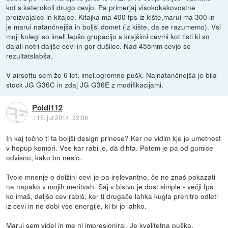
kot s katerokoli drugo cevjo. Pa primerjaj visokokakovostne
proizvajalce in kitajce. Kitajka ma 400 fps iz kište,marui ma 300 in
je marui natančnejša in boljši domet (iz kište, da se razumemo). Vsi
moji kolegi so imeli lepšo grupacijo s krajšimi cevmi kot tisti ki so
dajali notri daljše cevi in gor dušilec. Nad 455mm cevjo se
rezultatslabša.
V airsoftu sem že 6 let, imel.ogromno pušk. Najnatančnejša je bila
stock JG G36C in zdaj JG G36E z modifikacijami.
Poldi112
::
15. jul 2014, 22:06
In kaj točno ti ta boljši design prinese? Ker ne vidim kje je umetnost
v hopup komori. Vse kar rabi je, da dihta. Potem je pa od gumice
odvisno, kako bo neslo.
Tvoje mnenje o dolžini cevi je pa irelevantno, če ne znaš pokazati
na napako v mojih meritvah. Saj v bistvu je dost simple - večji fps
ko imaš, daljšo cev rabiš, ker ti drugače lahka kugla prehitro odleti
iz cevi in ne dobi vse energije, ki bi jo lahko.
Marui sem videl in me ni impresioniral. Je kvalitetna puška,