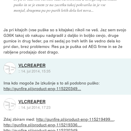
pusko in se je enem ze na zacetku takoj pokvarila in je vse
menjal, drugemu pa po parih letih dela kot nova...
Ja pri kitajcih (vse puške so s kitajske) nikoli ne veš. Jaz sem svojo
G36K takoj ob nakupu nadgradil z daljšo in boljšo cevjo, druge
gumice in drug feder, pa mi sedaj po treh letih še vedno dela ko
prvi dan, brez problemov. Res pa je puška od AEG firme in se že
rabljene prodajajo dost drago.
VLCREAPER
::
14. jul 2014, 15:35
Ima kdo mogoče že izkušnje s to ali podobno puško:
http://gunfire.pl/product-eng-115220349...
VLCREAPER
::
14. jul 2014, 17:23
Zdaj zbiram med:
http://gunfire.pl/product-eng-115219499...
,
http://gunfire.pl/product-eng-115219336...
,
http://gunfire.pl/product-eng-115220349...
,