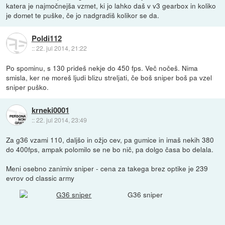
katera je najmočnejša vzmet, ki jo lahko daš v v3 gearbox in koliko
je domet te puške, če jo nadgradiš kolikor se da.
Poldi112
::
22. jul 2014, 21:22
Po spominu, s 130 prideš nekje do 450 fps. Več nočeš. Nima
smisla, ker ne moreš ljudi blizu streljati, če boš sniper boš pa vzel
sniper puško.
krneki0001
::
22. jul 2014, 23:49
Za g36 vzami 110, daljšo in ožjo cev, pa gumice in imaš nekih 380
do 400fps, ampak polomilo se ne bo nič, pa dolgo časa bo delala.
Meni osebno zanimiv sniper - cena za takega brez optike je 239
evrov od classic army
G36 sniper