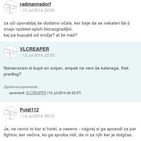
radmannsdorf
::
13. jul 2014, 22:30
za oči uporabljaj še dodatno očala. ker baje da se nekateri bb-ji
znajo razletet-sploh biorazgradljivi.
kaj pa kupuješ od orožja? al že maš?
VLCREAPER
::
13. jul 2014, 22:35
Nameravam si kupit en sniper, ampak ne vem še katerega. Kak
predlog?
Zgodovina sprememb…
spremenil:
VLCREAPER
(
13. jul 2014 ob 22:37
)
Poldi112
::
14. jul 2014, 00:12
Ja, ne ravno to kar si hotel, a vseeno - najprej si ga sposodi za par
fightov, ker večina, ko ga sproba vidi, da ni za njih ker je dolgčas.