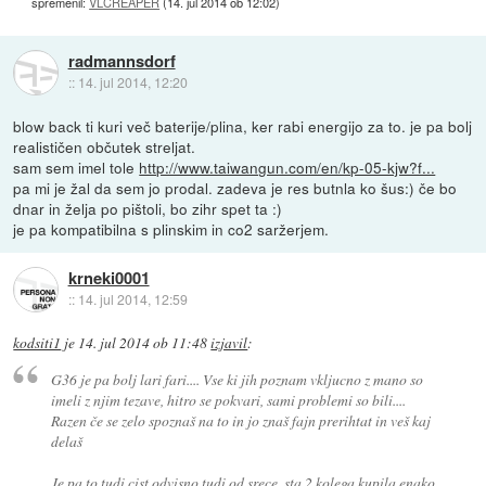
spremenil:
VLCREAPER
(
14. jul 2014 ob 12:02
)
radmannsdorf
::
14. jul 2014, 12:20
blow back ti kuri več baterije/plina, ker rabi energijo za to. je pa bolj
realističen občutek streljat.
sam sem imel tole
http://www.taiwangun.com/en/kp-05-kjw?f...
pa mi je žal da sem jo prodal. zadeva je res butnla ko šus:) če bo
dnar in želja po pištoli, bo zihr spet ta :)
je pa kompatibilna s plinskim in co2 saržerjem.
krneki0001
::
14. jul 2014, 12:59
kodsiti1
je
14. jul 2014 ob 11:48
izjavil
:
G36 je pa bolj lari fari.... Vse ki jih poznam vkljucno z mano so
imeli z njim tezave, hitro se pokvari, sami problemi so bili....
Razen če se zelo spoznaš na to in jo znaš fajn prerihtat in veš kaj
delaš
Je pa to tudi cist odvisno tudi od srece..sta 2 kolega kupila enako