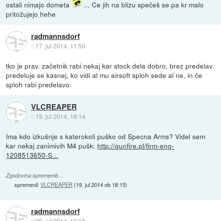
ostali nimajo dometa
... Ce jih na blizu spečeš se pa kr malo
pritožujejo hehe
radmannsdorf
::
17. jul 2014, 11:50
tko je prav. začetnik rabi nekaj kar stock dela dobro, brez predelav.
predeluje se kasnej, ko vidi al mu airsoft sploh sede al ne, in če
sploh rabi predelavo.
VLCREAPER
::
19. jul 2014, 18:14
Ima kdo izkušnje s katerokoli puško od Specna Arms? Videl sem
kar nekaj zanimivih M4 pušk:
http://gunfire.pl/firm-eng-
1208513650-S...
Zgodovina sprememb…
spremenil:
VLCREAPER
(
19. jul 2014 ob 18:15
)
radmannsdorf
::
20. jul 2014, 12:16