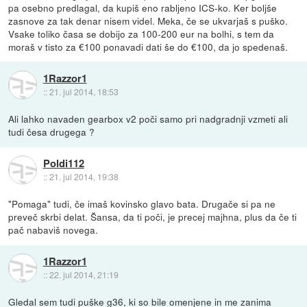
pa osebno predlagal, da kupiš eno rabljeno ICS-ko. Ker boljše
zasnove za tak denar nisem videl. Meka, če se ukvarjaš s puško.
Vsake toliko časa se dobijo za 100-200 eur na bolhi, s tem da
moraš v tisto za €100 ponavadi dati še do €100, da jo spedenaš.
1Razzor1
::
21. jul 2014, 18:53
Ali lahko navaden gearbox v2 poči samo pri nadgradnji vzmeti ali
tudi česa drugega ?
Poldi112
::
21. jul 2014, 19:38
"Pomaga" tudi, če imaš kovinsko glavo bata. Drugače si pa ne
preveč skrbi delat. Šansa, da ti poči, je precej majhna, plus da če ti
pač nabaviš novega.
1Razzor1
::
22. jul 2014, 21:19
Gledal sem tudi puške g36, ki so bile omenjene in me zanima