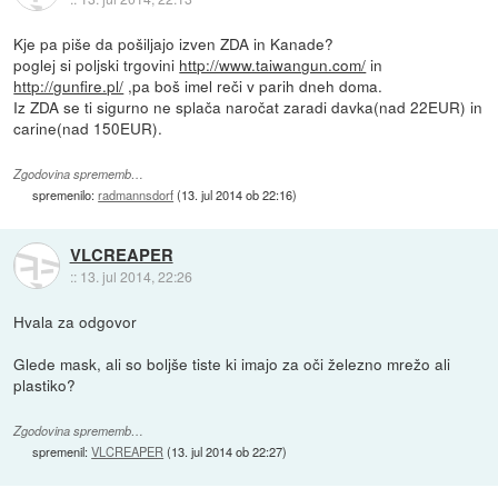
Kje pa piše da pošiljajo izven ZDA in Kanade?
poglej si poljski trgovini
http://www.taiwangun.com/
in
http://gunfire.pl/
,pa boš imel reči v parih dneh doma.
Iz ZDA se ti sigurno ne splača naročat zaradi davka(nad 22EUR) in
carine(nad 150EUR).
Zgodovina sprememb…
spremenilo:
radmannsdorf
(
13. jul 2014 ob 22:16
)
VLCREAPER
::
13. jul 2014, 22:26
Hvala za odgovor
Glede mask, ali so boljše tiste ki imajo za oči železno mrežo ali
plastiko?
Zgodovina sprememb…
spremenil:
VLCREAPER
(
13. jul 2014 ob 22:27
)