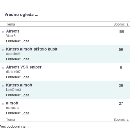
Vredno ogleda ...
Tema
Sporočila
»
Airsoft
159
ViperR
Oddelek:
Loža
»
Katero airsoft pištolo kupiti
59
uporabniik
Oddelek:
Loža
»
Airsoft VSR sniper
9
d3nis1997
Oddelek:
Loža
»
Katero airsoft
36
LowOffer3
Oddelek:
Loža
»
airsoft
27
me gusta
Oddelek:
Loža
Tema
Sporočila
Več podobnih tem