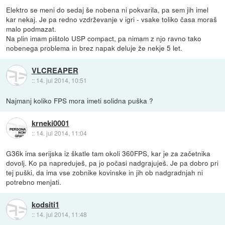
Elektro se meni do sedaj še nobena ni pokvarila, pa sem jih imel
kar nekaj. Je pa redno vzdrževanje v igri - vsake toliko časa moraš
malo podmazat.
Na plin imam pištolo USP compact, pa nimam z njo ravno tako
nobenega problema in brez napak deluje že nekje 5 let.
VLCREAPER
::
14. jul 2014, 10:51
Najmanj koliko FPS mora imeti solidna puška ?
krneki0001
::
14. jul 2014, 11:04
G36k ima serijska iz škatle tam okoli 360FPS, kar je za začetnika
dovolj. Ko pa napreduješ, pa jo počasi nadgrajuješ. Je pa dobro pri
tej puški, da ima vse zobnike kovinske in jih ob nadgradnjah ni
potrebno menjati.
kodsiti1
::
14. jul 2014, 11:48