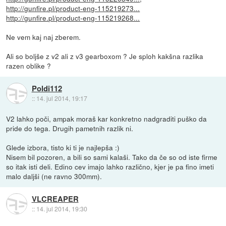
http://gunfire.pl/product-eng-115219273...
http://gunfire.pl/product-eng-115219268...
Ne vem kaj naj zberem.
Ali so boljše z v2 ali z v3 gearboxom ? Je sploh kakšna razlika
razen oblike ?
Poldi112
::
14. jul 2014, 19:17
V2 lahko poči, ampak moraš kar konkretno nadgraditi puško da
pride do tega. Drugih pametnih razlik ni.
Glede izbora, tisto ki ti je najlepša :)
Nisem bil pozoren, a bili so sami kalaši. Tako da če so od iste firme
so itak isti deli. Edino cev imajo lahko različno, kjer je pa fino imeti
malo daljši (ne ravno 300mm).
VLCREAPER
::
14. jul 2014, 19:30