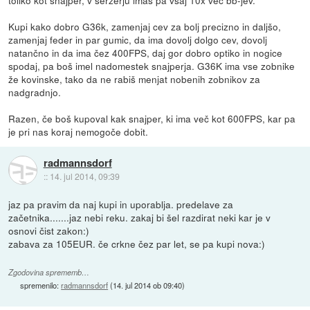
toliko kot snajper, v seržerju imaš pa vsaj 10x več bb-jev.
Kupi kako dobro G36k, zamenjaj cev za bolj precizno in daljšo,
zamenjaj feder in par gumic, da ima dovolj dolgo cev, dovolj
natančno in da ima čez 400FPS, daj gor dobro optiko in nogice
spodaj, pa boš imel nadomestek snajperja. G36K ima vse zobnike
že kovinske, tako da ne rabiš menjat nobenih zobnikov za
nadgradnjo.
Razen, če boš kupoval kak snajper, ki ima več kot 600FPS, kar pa
je pri nas koraj nemogoče dobit.
radmannsdorf
::
14. jul 2014, 09:39
jaz pa pravim da naj kupi in uporablja. predelave za
začetnika.......jaz nebi reku. zakaj bi šel razdirat neki kar je v
osnovi čist zakon:)
zabava za 105EUR. če crkne čez par let, se pa kupi nova:)
Zgodovina sprememb…
spremenilo:
radmannsdorf
(
14. jul 2014 ob 09:40
)