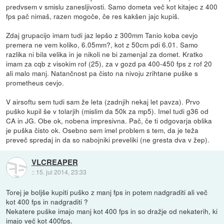
predvsem v smislu zanesljivosti. Samo dometa več kot kitajec z 400
fps pač nimaš, razen mogoče, če res kakšen jajc kupiš.
Zdaj grupacijo imam tudi jaz lepšo z 300mm Tanio koba cevjo
premera ne vem koliko, 6.05mm?, kot z 50cm pdi 6.01. Samo
razlika ni bila velika in je nikoli ne bi zamenjal za domet. Kratko
imam za cqb z visokim rof (25), za v gozd pa 400-450 fps z rof 20
ali malo manj. Natančnost pa čisto na nivoju zrihtane puške s
prometheus cevjo.
V airsoftu sem tudi sam že leta (zadnjih nekaj let pavza). Prvo
puško kupil še v tolarjih (mislim da 50k za mp5). Imel tudi g36 od
CA in JG. Obe ok, nobena impresivna. Pač, če ti odgovarja oblika
je puška čisto ok. Osebno sem imel problem s tem, da je teža
preveč spredaj in da so nabojniki preveliki (ne gresta dva v žep).
VLCREAPER
::
15. jul 2014, 23:33
Torej je boljše kupiti puško z manj fps in potem nadgraditi ali več
kot 400 fps in nadgraditi ?
Nekatere puške imajo manj kot 400 fps in so dražje od nekaterih, ki
imajo več kot 400fps.