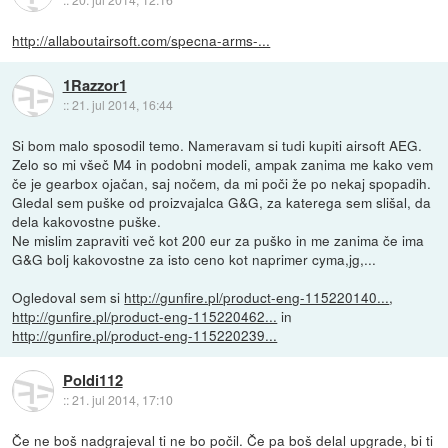
http://allaboutairsoft.com/specna-arms-...
1Razzor1
::
21. jul 2014, 16:44
Si bom malo sposodil temo. Nameravam si tudi kupiti airsoft AEG.
Zelo so mi všeč M4 in podobni modeli, ampak zanima me kako vem
če je gearbox ojačan, saj nočem, da mi poči že po nekaj spopadih.
Gledal sem puške od proizvajalca G&G, za katerega sem slišal, da
dela kakovostne puške.
Ne mislim zapraviti več kot 200 eur za puško in me zanima če ima
G&G bolj kakovostne za isto ceno kot naprimer cyma,jg,...
Ogledoval sem si
http://gunfire.pl/product-eng-115220140...
,
http://gunfire.pl/product-eng-115220462...
in
http://gunfire.pl/product-eng-115220239...
Poldi112
::
21. jul 2014, 17:10
Če ne boš nadgrajeval ti ne bo počil. Če pa boš delal upgrade, bi ti