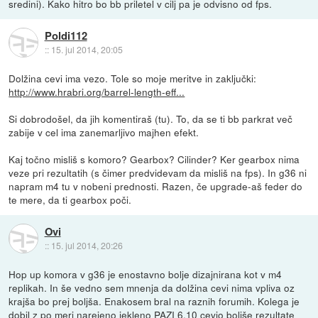
sredini). Kako hitro bo bb priletel v cilj pa je odvisno od fps.
Poldi112
::
15. jul 2014, 20:05
Dolžina cevi ima vezo. Tole so moje meritve in zaključki:
http://www.hrabri.org/barrel-length-eff...
Si dobrodošel, da jih komentiraš (tu). To, da se ti bb parkrat več
zabije v cel ima zanemarljivo majhen efekt.
Kaj točno misliš s komoro? Gearbox? Cilinder? Ker gearbox nima
veze pri rezultatih (s čimer predvidevam da misliš na fps). In g36 ni
napram m4 tu v nobeni prednosti. Razen, če upgrade-aš feder do
te mere, da ti gearbox poči.
Ovi
::
15. jul 2014, 20:26
Hop up komora v g36 je enostavno bolje dizajnirana kot v m4
replikah. In še vedno sem mnenja da dolžina cevi nima vpliva oz
krajša bo prej boljša. Enakosem bral na raznih forumih. Kolega je
dobil z po meri narejeno jekleno PAZI 6.10 cevjo boljše rezultate