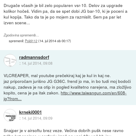
Drugače včasih je bil zelo popularen vsr-10. Delov za upgrade
kolikor hočeš. Vidim pa, da se spet dobi JG bar-10, ki je poceni a
kul kopija. Tako da ta je po mojem za razmislit. Sem pa par let
izven scene...
Zgodovina sprememb…
spremenil:
Poldi112
(
14. jul 2014 ob 00:17
)
radmannsdorf
::
14. jul 2014, 09:08
VLCREAPER, mal youtube prečekiraj kaj je kul in kaj ne.
jaz priporočam jurišno JG G36C. frend jo ma, in bo tudi moj bodoči
nakup, zadeva je na otip in pogled kvalitetno narejena, ma zložljivo
kopito, cena je pa itak zakon.
http://www.taiwangun.com/en/608-
jg?from...
krneki0001
::
14. jul 2014, 09:09
Snajper je v airsoftu brez veze. Večina dobrih pušk nese ravno