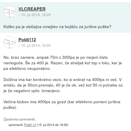
VLCREAPER
::
15. jul 2014, 18:29
Koliko pa je običajna omejitev na bojišču za jurišne puške?
Poldi112
::
15. jul 2014, 19:30
No, brez zamere, ampak 70m z 300fps je po mojem čisto
nemogoče. Še za 400 je. Razen, če streljaš kot top v loku, kar je
pa efektivno neuporabno.
Dolžina ima kar konkretno vezo, ko si enkrat na 400fps in več. V
smislu, da je 30cm premalo, 40 je že ok, več kot 50 ni potrebe oz.
je že negativni vpliv. Izmerjeno.
Večina klubov ima 400fps za gozd (kar efektivno pomeni jurišna
puška).
Zgodovina sprememb…
spremenil:
Poldi112
(
15. jul 2014 ob 19:30
)