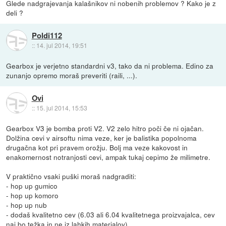
Glede nadgrajevanja kalašnikov ni nobenih problemov ? Kako je z
deli ?
Poldi112
::
14. jul 2014, 19:51
Gearbox je verjetno standardni v3, tako da ni problema. Edino za
zunanjo opremo moraš preveriti (raili, ...).
Ovi
::
15. jul 2014, 15:53
Gearbox V3 je bomba proti V2. V2 zelo hitro poči če ni ojačan.
Dolžina cevi v airsoftu nima veze, ker je balistika popolnoma
drugačna kot pri pravem orožju. Bolj ma veze kakovost in
enakomernost notranjosti cevi, ampak tukaj cepimo že milimetre.
V praktično vsaki puški moraš nadgraditi:
- hop up gumico
- hop up komoro
- hop up nub
- dodaš kvalitetno cev (6.03 ali 6.04 kvalitetnega proizvajalca, cev
naj bo težka in ne iz lahkih materialov)