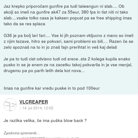
Jaz krepko priporočam gunfire pa tudi taiwangun ni slab.... Ob
akciji so imeli na gunfire ak47 za 55eur, 380 fps in tist niti ni tako
slab....vsake tolko casa je kaksen popust pa se free shipping imas
tako da se res splaca
G36 je pa bolj lari fari.... Vse ki jih poznam vkljucno z mano so imeli
z njim tezave, hitro se pokvari, sami problemi so bili.... Razen če se
zelo spoznaš na to in jo znaš fajn prerihtat in veš kaj delaš
Je pa to tudi cist odvisno tudi od srece..sta 2 kolega kupila enako
pusko in se je enem ze na zacetku takoj pokvarila in je vse menjal,
drugemu pa po parih letih dela kot nova...
Imas na gunfire kar vredu puske in to pod 100eur
VLCREAPER
::
14. jul 2014, 12:02
Je razlika velika, če ima puška blow back ?
Zgodovina sprememb…