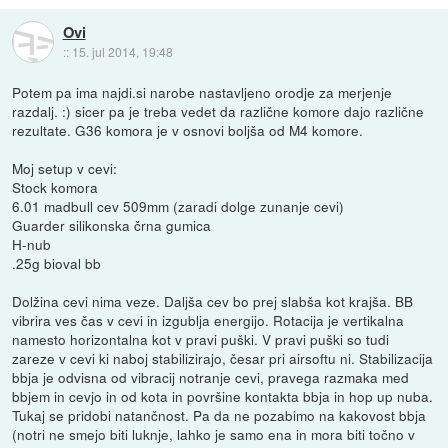
Ovi
::
15. jul 2014, 19:48
Potem pa ima najdi.si narobe nastavljeno orodje za merjenje
razdalj. :) sicer pa je treba vedet da različne komore dajo različne
rezultate. G36 komora je v osnovi boljša od M4 komore.
Moj setup v cevi:
Stock komora
6.01 madbull cev 509mm (zaradi dolge zunanje cevi)
Guarder silikonska črna gumica
H-nub
.25g bioval bb
Dolžina cevi nima veze. Daljša cev bo prej slabša kot krajša. BB
vibrira ves čas v cevi in izgublja energijo. Rotacija je vertikalna
namesto horizontalna kot v pravi puški. V pravi puški so tudi
zareze v cevi ki naboj stabilizirajo, česar pri airsoftu ni. Stabilizacija
bbja je odvisna od vibracij notranje cevi, pravega razmaka med
bbjem in cevjo in od kota in površine kontakta bbja in hop up nuba.
Tukaj se pridobi natančnost. Pa da ne pozabimo na kakovost bbja
(notri ne smejo biti luknje, lahko je samo ena in mora biti točno v