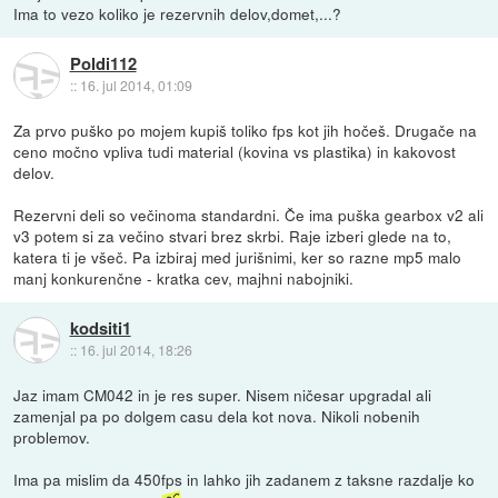
Ima to vezo koliko je rezervnih delov,domet,...?
Poldi112
::
16. jul 2014, 01:09
Za prvo puško po mojem kupiš toliko fps kot jih hočeš. Drugače na
ceno močno vpliva tudi material (kovina vs plastika) in kakovost
delov.
Rezervni deli so večinoma standardni. Če ima puška gearbox v2 ali
v3 potem si za večino stvari brez skrbi. Raje izberi glede na to,
katera ti je všeč. Pa izbiraj med jurišnimi, ker so razne mp5 malo
manj konkurenčne - kratka cev, majhni nabojniki.
kodsiti1
::
16. jul 2014, 18:26
Jaz imam CM042 in je res super. Nisem ničesar upgradal ali
zamenjal pa po dolgem casu dela kot nova. Nikoli nobenih
problemov.
Ima pa mislim da 450fps in lahko jih zadanem z taksne razdalje ko