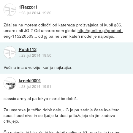
1Razzor1
::
23. jul 2014, 19:30
Zdaj se ne morem odločiti od katerega proizvajalca bi kupil g36,
umarex ali JG ? Od umarex sem gledal
http://gunfire.pl/product-
eng-115220509...
od jg pa ne vem kateri model je najboljši...
Poldi112
::
23. jul 2014, 19:50
Večina ima c verzijo, ker je najkrajša.
krneki0001
::
23. jul 2014, 19:51
classic army al pa tokyo marui če dobiš.
Za umarexa je težko dobit dele, JG je pa zadnje čase kvaliteto
spustil pod nivo in se ljudje kr dost pritožujejo da jim zadeve
crkujejo.
Če najbolje bi bilo, če bi kje dobil rabljeno JG, eno tistih iz prve