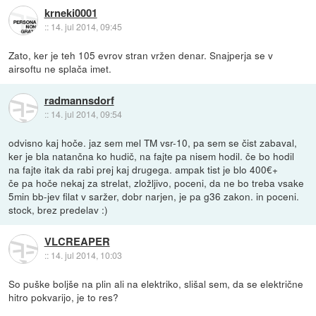
krneki0001
::
14. jul 2014, 09:45
Zato, ker je teh 105 evrov stran vržen denar. Snajperja se v
airsoftu ne splača imet.
radmannsdorf
::
14. jul 2014, 09:54
odvisno kaj hoče. jaz sem mel TM vsr-10, pa sem se čist zabaval,
ker je bla natančna ko hudič, na fajte pa nisem hodil. če bo hodil
na fajte itak da rabi prej kaj drugega. ampak tist je blo 400€+
če pa hoče nekaj za strelat, zložljivo, poceni, da ne bo treba vsake
5min bb-jev filat v saržer, dobr narjen, je pa g36 zakon. in poceni.
stock, brez predelav :)
VLCREAPER
::
14. jul 2014, 10:03
So puške boljše na plin ali na elektriko, slišal sem, da se električne
hitro pokvarijo, je to res?