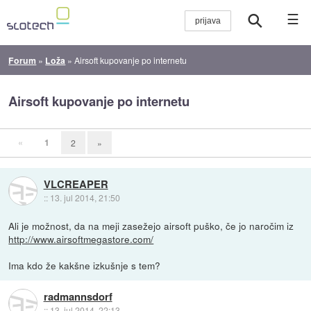
☰
Forum
»
Loža
»
Airsoft kupovanje po internetu
Airsoft kupovanje po internetu
«
1
2
»
VLCREAPER
::
13. jul 2014, 21:50
Ali je možnost, da na meji zasežejo airsoft puško, če jo naročim iz
http://www.airsoftmegastore.com/
Ima kdo že kakšne izkušnje s tem?
radmannsdorf
::
13. jul 2014, 22:13