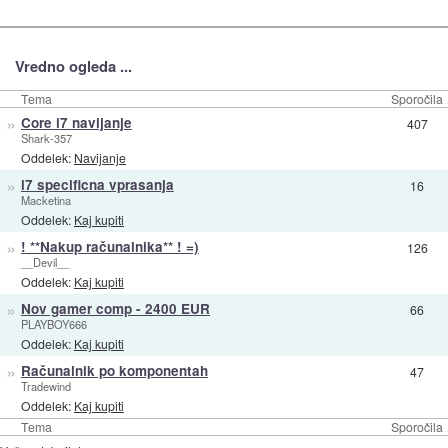
Vredno ogleda ...
Tema
Sporočila
»
Core i7 navijanje
407
Shark-357
Oddelek:
Navijanje
»
i7 specificna vprasanja
16
Macketina
Oddelek:
Kaj kupiti
»
! **Nakup računalnika** ! =)
126
__Devil__
Oddelek:
Kaj kupiti
»
Nov gamer comp - 2400 EUR
66
PLAYBOY666
Oddelek:
Kaj kupiti
»
Računalnik po komponentah
47
Tradewind
Oddelek:
Kaj kupiti
Tema
Sporočila