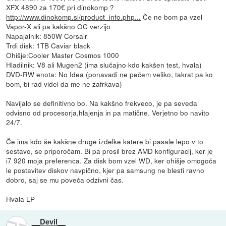
XFX 4890 za 170€ pri dinokomp ?
http://www.dinokomp.si/product_info.php...
Če ne bom pa vzel
Vapor-X ali pa kakšno OC verzijo
Napajalnik: 850W Corsair
Trdi disk: 1TB Caviar black
Ohišje:Cooler Master Cosmos 1000
Hladilnik: V8 ali Mugen2 (ima slučajno kdo kakšen test, hvala)
DVD-RW enota: No Idea (ponavadi ne pečem veliko, takrat pa ko
bom, bi rad videl da me ne zafrkava)
Navijalo se definitivno bo. Na kakšno frekveco, je pa seveda
odvisno od procesorja,hlajenja in pa matične. Verjetno bo navito
24/7.
Če ima kdo še kakšne druge izdelke katere bi pasale lepo v to
sestavo, se priporočam. Bi pa prosil brez AMD konfiguracij, ker je
i7 920 moja preferenca. Za disk bom vzel WD, ker ohišje omogoča
le postavitev diskov navpično, kjer pa samsung ne blesti ravno
dobro, saj se mu poveča odzivni čas.
Hvala LP
__Devil__