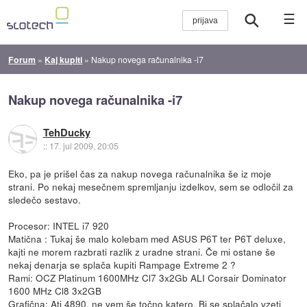
☰
Forum
»
Kaj kupiti
»
Nakup novega računalnika -i7
Nakup novega računalnika -i7
TehDucky
::
17. jul 2009, 20:05
Eko, pa je prišel čas za nakup novega računalnika še iz moje
strani. Po nekaj mesečnem spremljanju izdelkov, sem se odločil za
sledečo sestavo.
Procesor: INTEL i7 920
Matična : Tukaj še malo kolebam med ASUS P6T ter P6T deluxe,
kajti ne morem razbrati razlik z uradne strani. Če mi ostane še
nekaj denarja se splača kupiti Rampage Extreme 2 ?
Rami: OCZ Platinum 1600MHz Cl7 3x2Gb ALI Corsair Dominator
1600 MHz Cl8 3x2GB
Grafična: Ati 4890, ne vem še točno katero. Bi se splačalo vzeti