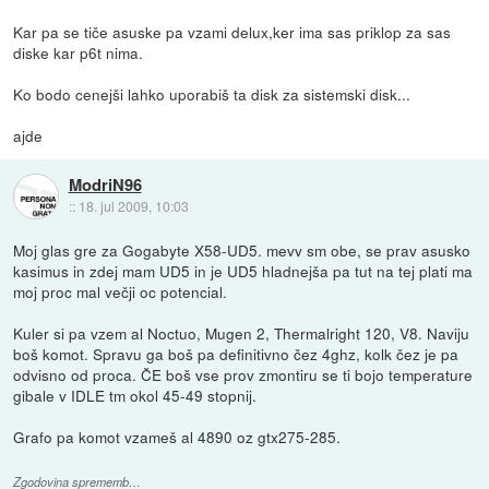
Kar pa se tiče asuske pa vzami delux,ker ima sas priklop za sas
diske kar p6t nima.
Ko bodo cenejši lahko uporabiš ta disk za sistemski disk...
ajde
ModriN96
::
18. jul 2009, 10:03
Moj glas gre za Gogabyte X58-UD5. mevv sm obe, se prav asusko
kasimus in zdej mam UD5 in je UD5 hladnejša pa tut na tej plati ma
moj proc mal večji oc potencial.
Kuler si pa vzem al Noctuo, Mugen 2, Thermalright 120, V8. Naviju
boš komot. Spravu ga boš pa definitivno čez 4ghz, kolk čez je pa
odvisno od proca. ČE boš vse prov zmontiru se ti bojo temperature
gibale v IDLE tm okol 45-49 stopnij.
Grafo pa komot vzameš al 4890 oz gtx275-285.
Zgodovina sprememb…