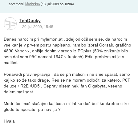
spremenil:
ModriN96
(
18. jul 2009 ob 10:04
)
TehDucky
::
20. jul 2009, 15:45
Danes naročim pri mylemon.at , zdej odločil sem se, da naročim
vse kar je v prvem postu napisano, ram bo izbral Corsair, grafično
4890 Vapor-x, ohišje dobim v sredo iz PCplus (50% znižanje bilo
sem dal sam 95€ namest 164€ v funtech) Edin problem mi je v
matični.
Ponavadi pravim/pravijo , da se pri matičnih ne sme šparat, samo
kaj ko so že tako drage. Res se ne morem odločiti za katero. P6T
deluxe / R2E /UD5 . Čeprav nisem neki fan Gigabyta, vseeno
dajem možnost.
Modri če imaš slučajno kaj časa mi lahko daš bolj konkretne cifre
glede temperatur pa navitja ?
Hvala