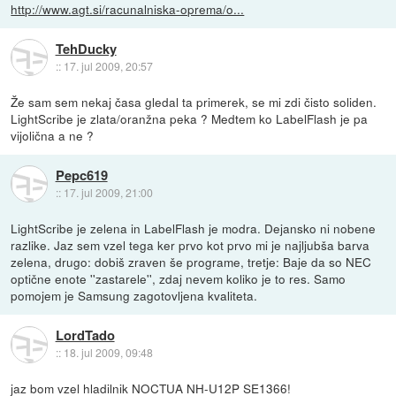
http://www.agt.si/racunalniska-oprema/o...
TehDucky
::
17. jul 2009, 20:57
Že sam sem nekaj časa gledal ta primerek, se mi zdi čisto soliden.
LightScribe je zlata/oranžna peka ? Medtem ko LabelFlash je pa
vijolična a ne ?
Pepc619
::
17. jul 2009, 21:00
LightScribe je zelena in LabelFlash je modra. Dejansko ni nobene
razlike. Jaz sem vzel tega ker prvo kot prvo mi je najljubša barva
zelena, drugo: dobiš zraven še programe, tretje: Baje da so NEC
optične enote ''zastarele'', zdaj nevem koliko je to res. Samo
pomojem je Samsung zagotovljena kvaliteta.
LordTado
::
18. jul 2009, 09:48
jaz bom vzel hladilnik NOCTUA NH-U12P SE1366!