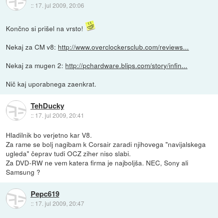
::
17. jul 2009, 20:06
Končno si prišel na vrsto!
Nekaj za CM v8:
http://www.overclockersclub.com/reviews...
Nekaj za mugen 2:
http://pchardware.blips.com/story/infin...
Nič kaj uporabnega zaenkrat.
TehDucky
::
17. jul 2009, 20:41
Hladilnik bo verjetno kar V8.
Za rame se bolj nagibam k Corsair zaradi njihovega "navijalskega
ugleda" čeprav tudi OCZ ziher niso slabi.
Za DVD-RW ne vem katera firma je najboljša. NEC, Sony ali
Samsung ?
Pepc619
::
17. jul 2009, 20:47