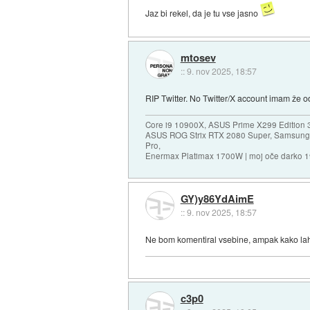
Jaz bi rekel, da je tu vse jasno
mtosev
::
9. nov 2025, 18:57
RIP Twitter. No Twitter/X account imam že o
Core i9 10900X, ASUS Prime X299 Edition 
ASUS ROG Strix RTX 2080 Super, Samsung
Pro,
Enermax Platimax 1700W | moj oče darko 
GY)y86YdAimE
::
9. nov 2025, 18:57
Ne bom komentiral vsebine, ampak kako la
c3p0