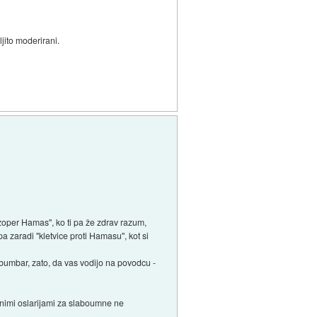
ljito moderirani.
e zoper Hamas", ko ti pa že zdrav razum,
pa zaradi "kletvice proti Hamasu", kot si
 bumbar, zato, da vas vodijo na povodcu -
akšnimi oslarijami za slaboumne ne