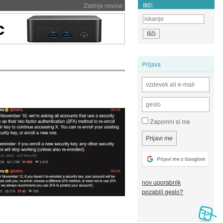
Išči:
Zadnje novice
Prijava
Zapomni si me
nov uporabnik
pozabili geslo?