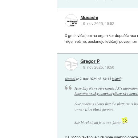
Musashi
::
9. nov 2025, 19:52
X gre levičarjem na organ ker dopušča vsa mn
nikjer več ne, postanejo levičarji povsem zm
Gregor P
::
9. nov 2025, 19:56
skumpl
je
9. nov 2025 ob 18:53
izjavil
:
How Sky News investigated X's algorithm f
https://news.sky.com/story/how-sky-news.
Our analysis shows that the platform is bo
owner Elon Musk favours.
Jaz bi rekel, da je tu vse jasno
Da, točno takšno je tudi moje osebno opažanj