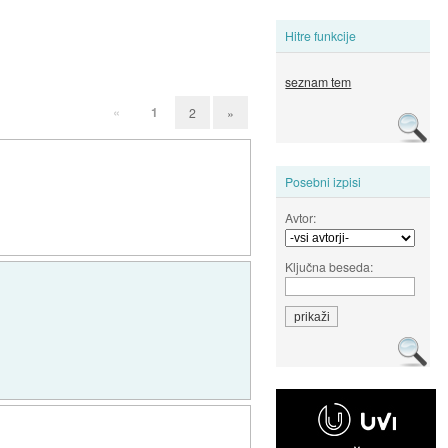
Hitre funkcije
seznam tem
«
1
2
»
Posebni izpisi
Avtor:
Ključna beseda: