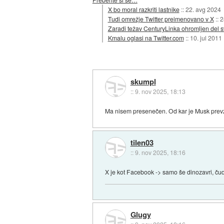
X bo moral razkriti lastnike
::
22. avg 2024
Tudi omrežje Twitter preimenovano v X
::
2
Zaradi težav CenturyLinka ohromljen del sv
Kmalu oglasi na Twitter.com
::
10. jul 2011
skumpl
::
9. nov 2025, 18:13
Ma nisem presenečen. Od kar je Musk prevzel 
tilen03
::
9. nov 2025, 18:16
X je kot Facebook -> samo še dinozavri, čuda
Glugy