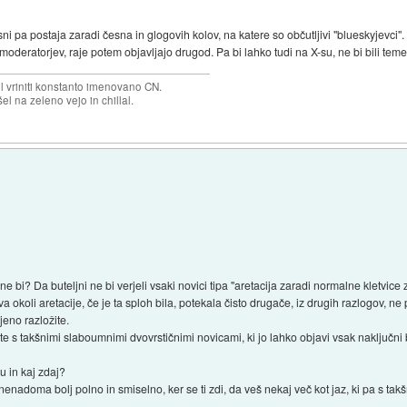
sni pa postaja zaradi česna in glogovih kolov, na katere so občutljivi "blueskyjevci".
e moderatorjev, raje potem objavljajo drugod. Pa bi lahko tudi na X-su, ne bi bili teme
el vriniti konstanto imenovano CN.
el na zeleno vejo in chillal.
ne bi? Da buteljni ne bi verjeli vsaki novici tipa "aretacija zaradi normalne kletvic
 okoli aretacije, če je ta sploh bila, potekala čisto drugače, iz drugih razlogov, ne 
jeno razložite.
te s takšnimi slaboumnimi dvovrstičnimi novicami, ki jo lahko objavi vsak naključni
u in kaj zdaj?
e nenadoma bolj polno in smiselno, ker se ti zdi, da veš nekaj več kot jaz, ki pa s t