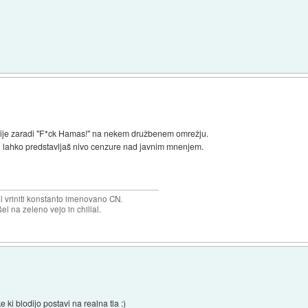
acije zaradi "F*ck Hamas!" na nekem družbenem omrežju.
si lahko predstavljaš nivo cenzure nad javnim mnenjem.
el vriniti konstanto imenovano CN.
el na zeleno vejo in chillal.
 ki blodijo postavi na realna tla :)