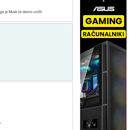
, ga je Musk že davno uničil.
s.