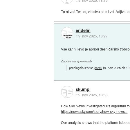
::
9. nov 2025, 18:16
To ni več Twitter, v bistvu se mi zdi žaljivo 
endelin
::
9. nov 2025, 18:27
Vse kar ni levo je apriori desničarsko trobilo
Zgodovina sprememb…
predlagalo izbris:
jest10
(
9. nov 2025 ob 19
skumpl
::
9. nov 2025, 18:53
How Sky News investigated X's algorithm for 
https://news.sky.com/story/how-sky-news...
Our analysis shows that the platform is boos