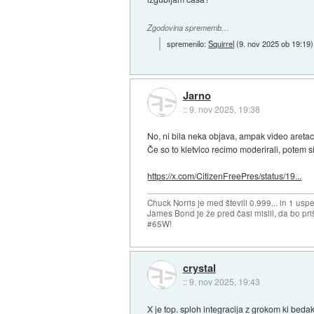
Zgodovina sprememb…
spremenilo:
Squirrel
(
9. nov 2025 ob 19:19
)
Jarno
::
9. nov 2025, 19:38
No, ni bila neka objava, ampak video aret
Če so to kletvico recimo moderirali, potem 
https://x.com/CitizenFreePres/status/19...
Chuck Norris je med števili 0.999... in 1 usp
James Bond je že pred časi mislil, da bo priš
#65W!
crystal
::
9. nov 2025, 19:43
X je top. sploh integracija z grokom ki bedake