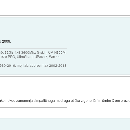
d 2009.
30, 32GB 4x8 3600Mhz G.skill, CM H500M,
 970 PRO, UltraSharp UP3017, Win 11
1960-2016, moj labradorec max 2002-2013
hko nekdo zamemnja simpatičnega modrega ptička z generičnim črnim X-om brez 