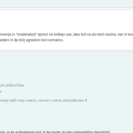
enja in "moderatorji" apriori ne brišejo vse, tako kot na slo-tech recimo, kar ni lev
edeni in še bolj agresivni kot normalno.
or political bias
..
osting right-wing content, extreme content, and politicians X
e, le še antivakserje ipd. bi še dodal, ki niso avtomatično desničarji.