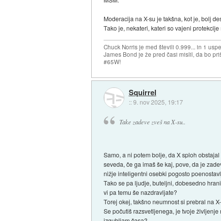
Moderacija na X-su je takšna, kot je, bolj de
Tako je, nekateri, kateri so vajeni protekcij
Chuck Norris je med števili 0.999... in 1 usp
James Bond je že pred časi mislil, da bo priš
#65W!
Squirrel
::
9. nov 2025, 19:17
Take zadeve zveš na X-su..
Samo, a ni potem bolje, da X sploh obstajal 
seveda, če ga imaš še kaj, pove, da je zadeva
nižje inteligentni osebki pogosto poenostavl
Tako se pa ljudje, buteljni, dobesedno hrani
vi pa temu še nazdravljate?
Torej okej, takšno neumnost si prebral na X-
Se počutiš razsvetljenega, je tvoje življenj
izgubljam časa?