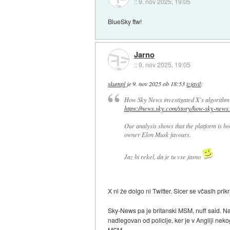
::
9. nov 2025, 19:05
BlueSky ftw!
Jarno
::
9. nov 2025, 19:05
skumpl
je
9. nov 2025 ob 18:53
izjavil
:
How Sky News investigated X's algorithm f
https://news.sky.com/story/how-sky-news.
Our analysis shows that the platform is bo
owner Elon Musk favours.
Jaz bi rekel, da je tu vse jasno
X ni že dolgo ni Twitter. Sicer se včasih pri
Sky-News pa je britanski MSM, nuff said. Na
nadlegovan od policije, ker je v Angliji nek
MSM.