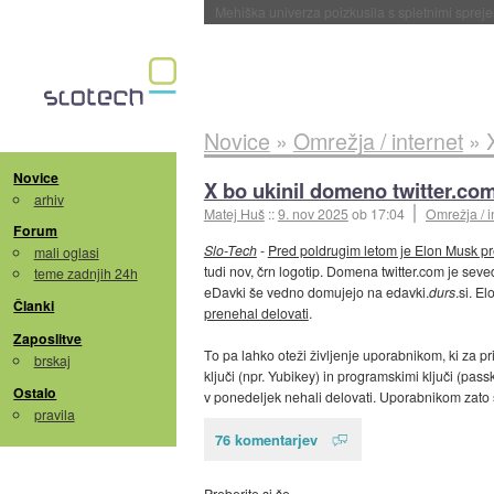
Evropska vesoljska agencija razvija svojo rak
Novice
»
Omrežja / internet
»
Novice
X bo ukinil domeno twitter.co
arhiv
Matej Huš
::
9. nov 2025
ob 17:04
Omrežja / i
Forum
Slo-Tech
-
Pred poldrugim letom je Elon Musk pr
mali oglasi
tudi nov, črn logotip. Domena twitter.com je sev
teme zadnjih 24h
eDavki še vedno domujejo na edavki.
durs
.si. E
Članki
prenehal delovati
.
Zaposlitve
To pa lahko oteži življenje uporabnikom, ki za pr
brskaj
ključi (npr. Yubikey) in programskimi ključi (pas
Ostalo
v ponedeljek nehali delovati. Uporabnikom zato sv
pravila
76 komentarjev
Preberite si še…