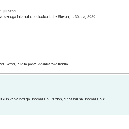
4. jul 2023
etovnega interneta, posledice tudi v Sloveniji
::
30. avg 2020
Twitter, je le ta postal desničarsko trobilo.
ki in kripto boti ga uporabljajo. Pardon, dinozavri ne uporabljajo X.