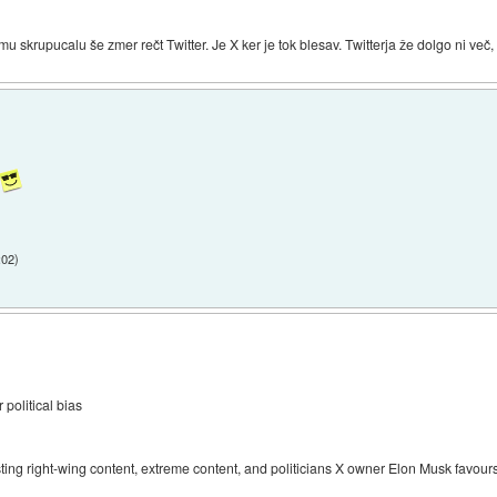
temu skrupucalu še zmer rečt Twitter. Je X ker je tok blesav. Twitterja že dolgo ni več
:02
)
political bias
ting right-wing content, extreme content, and politicians X owner Elon Musk favour