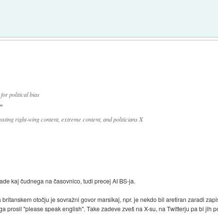
or political bias
..
osting right-wing content, extreme content, and politicians X
krade kaj čudnega na časovnico, tudi precej AI BS-ja.
 britanskem otočju je sovražni govor marsikaj, npr. je nekdo bil aretiran zaradi za
oga prosil "please speak english". Take zadeve zveš na X-su, na Twitterju pa bi jih 