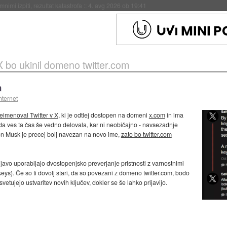
eto za večkratno uporabo
::
4. avg 2026 ob 19:41
X bo ukinil domeno twitter.com
m
nternet
eimenoval Twitter v X
, ki je odtlej dostopen na domeni
x.com
in ima
eda ves ta čas še vedno delovala, kar ni neobičajno - navsezadnje
lon Musk je precej bolj navezan na novo ime,
zato bo twitter.com
ijavo uporabljajo dvostopenjsko preverjanje pristnosti z varnostnimi
skeys). Če so ti dovolj stari, da so povezani z domeno twitter.com, bodo
etujejo ustvaritev novih ključev, dokler se še lahko prijavijo.