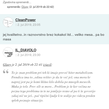
Zgodovina sprememb…
spremenilo:
Glugy
(
2. jul 2019 ob 22:42
)
CleanPower
::
2. jul 2019, 23:05
jej kvalitetno..in raznovrstno brez kokakol itd... veliko mesa.. pa bo
masa
IL_DIAVOLO
::
2. jul 2019, 23:30
Glugy
je
2. jul 2019 ob 22:41
izjavil
:
To je znan problem pri teh ki imajo preveč hiter metabolizem.
Frendica ima to...edina rešitev je da še več ješ; ona mora kr
naprej jest pa je komi kkšno kilo dobila po mnogih mesecih.
Muka je tole. Prov silt se more... Problem je še ker večina ne
pozna tega problema in te ne jemljejo resno al pa ti še govorijo
zakaj nič ne ješ... pač tipični ljudje k te sodijo po videzu preden
sploh poznajo situacijo.