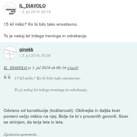
IL_DIAVOLO
::
3. jul 2019, 00:16
15 kil mišic? Ko bi bilo tako enostavno.
To je nekaj let trdega treninga in odrekanja.
ginekk
::
3. jul 2019, 00:36
IL_DIAVOLO
je
3. jul 2019 ob 00:16
izjavil
:
15 kil mišic? Ko bi bilo tako enostavno.
To je nekaj let trdega treninga in odrekanja.
Odvisno od konstitucije (koščenosti). Obilnejša in daljša kost
pomeni večjo mišico na njej. Bolje če bi v procentih govorili. Sicer
se strinjam, da terja leta in leta.
Zgodovina sprememb…