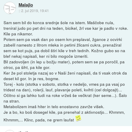
Malajlo
::
2. jul 2019, 19:41
Sam sem bil do konca srednje šole na istem. Maščobe nula,
treniral judo po pet dni na teden, bicikel, žrl vse kar je padlo v roke.
Kile pa nikamor.
Potem sem pa vsak dan po osem km preplaval, žgance z ocvirki
zabelil namesto z litrom mleka in petimi žlicami cukra, prenažiral
sem se kot pujs, pa dobil štiri kile v treh tednih. Kožno gubo so na
blef nekaj napisali, ker ni bilo mogoče izmeriti.
Bil zadovoljen (in lep u božju mater), potem sem se pa poročil, pa
otroc, pa šiht, pa kile gor.
Ker že pol stoletja nazaj so v Naši ženi napisali, da ti vsak otrok da
deset kil gor. In je res, bogme.
Torej - kolo (stotka v soboto, stotka v nedeljo, vmes pa pa vsaj po
tridest na dan), rolerji, lauf, plavanje poleti, kvihti (cel dolgcajt)...
Očitno si ga lahko tudi na roke vržeš še večkrat (ker seme...). Šalo
na stran.
Metabolizem imaš hiter in telo enostavno zavrže višek.
Je a bo, ko boš dosegel kile, pa prenehal z aktivnostjo... Khmmm,
Khmmm,... Klinc, pada, ne grem laufat