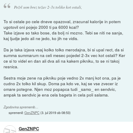
Požrl sem brez težav 2-3x toliko kot ostali,
To si ostale po cele dneve opazoval, zracunal kalorije in potem
ugotovil oni pojejo 2000 ti pa 6000 kcal?
Take izjave so tako bose, da bolj ni mozno. Tebi se niti ne sanja,
kaj ljudje jedo ali ne jedo, ko jih ne vidis.
Da je taka izjava vsaj kolko tolko merodajna, bi si upal rect, da si
summa summarum na celi mesec pojedel 2-3x vec kot ostali? Ker
ce si to videl en dan ali dva ali na kakem pikniku, to se ni takoj
resnica.
Sestra moje zene na pikniku poje vedno 2x manj kot ona, pa je
cudno 2x tolko kil skup. Doma pa kdo ve, kaj se vse zvecer iz
omare potegne. Njen moz popapca tudi _samo_ en sendvic,
ampak ta sendvic je ena cela bageta in cela poli salama.
Zgodovina sprememb…
spremenil:
GenZNPC
(
3. jul 2019 ob 08:53
)
GenZNPC