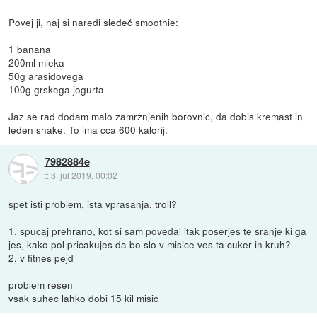
Povej ji, naj si naredi sledeč smoothie:
1 banana
200ml mleka
50g arasidovega
100g grskega jogurta
Jaz se rad dodam malo zamrznjenih borovnic, da dobis kremast in
leden shake. To ima cca 600 kalorij.
7982884e
::
3. jul 2019, 00:02
spet isti problem, ista vprasanja. troll?
1. spucaj prehrano, kot si sam povedal itak poserjes te sranje ki ga
jes, kako pol pricakujes da bo slo v misice ves ta cuker in kruh?
2. v fitnes pejd
problem resen
vsak suhec lahko dobi 15 kil misic