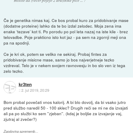
mislite da zvečer pojejo 2 družinske pice ... ?
Če je genetika nimas kaj. Ce bos probal kuro za pridobivanje mase
(dodatne proteine) lahko da te bo izdal zelodec. Moja zena ima
enake ‘tezave’ kot ti. Po porodu po pol leta nazaj na iste kile - brez
telovadbe. Poje prakticno isto kot jaz - pa sem na zgornji meji ona
pa na spodnji.
Ce je kri ok, potem se veliko ne sekiraj. Probaj fintes za
pridobivanje misicne mase, samo jo bos najverjetneje tezko
vzdreval. Telo je v nekem svojem ravnovesju in bo slo ven iz tega
zelo tezko.
kr3ten
::
2. jul 2019, 20:29
Bom probal povečati vnos kalorij. A bi blo dovolj, da bi vsako jutro
pred službo naredil 50 - 100 sklec? Drugih reči se mi ne da izvajati
ali pa po službi ko sem ''zjeban''. (kdaj je boljše za izvajanje vaj,
zjutraj al zvečer?)
Zgodovina sprememb…