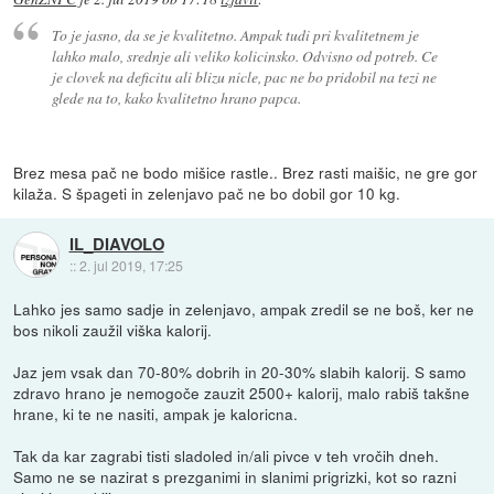
To je jasno, da se je kvalitetno. Ampak tudi pri kvalitetnem je
lahko malo, srednje ali veliko kolicinsko. Odvisno od potreb. Ce
je clovek na deficitu ali blizu nicle, pac ne bo pridobil na tezi ne
glede na to, kako kvalitetno hrano papca.
Brez mesa pač ne bodo mišice rastle.. Brez rasti maišic, ne gre gor
kilaža. S špageti in zelenjavo pač ne bo dobil gor 10 kg.
IL_DIAVOLO
::
2. jul 2019, 17:25
Lahko jes samo sadje in zelenjavo, ampak zredil se ne boš, ker ne
bos nikoli zaužil viška kalorij.
Jaz jem vsak dan 70-80% dobrih in 20-30% slabih kalorij. S samo
zdravo hrano je nemogoče zauzit 2500+ kalorij, malo rabiš takšne
hrane, ki te ne nasiti, ampak je kaloricna.
Tak da kar zagrabi tisti sladoled in/ali pivce v teh vročih dneh.
Samo ne se nazirat s prezganimi in slanimi prigrizki, kot so razni