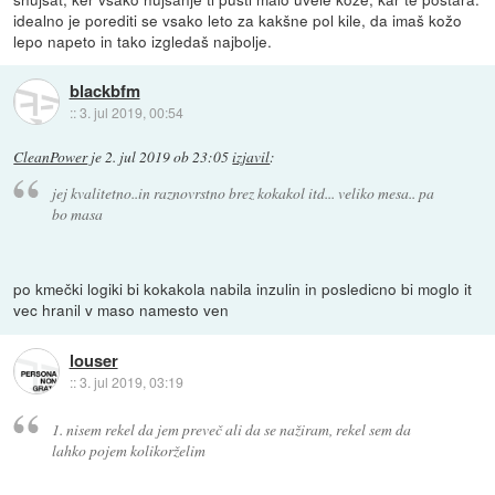
idealno je porediti se vsako leto za kakšne pol kile, da imaš kožo
lepo napeto in tako izgledaš najbolje.
blackbfm
::
3. jul 2019, 00:54
CleanPower
je
2. jul 2019 ob 23:05
izjavil
:
jej kvalitetno..in raznovrstno brez kokakol itd... veliko mesa.. pa
bo masa
po kmečki logiki bi kokakola nabila inzulin in posledicno bi moglo it
vec hranil v maso namesto ven
louser
::
3. jul 2019, 03:19
1. nisem rekel da jem preveč ali da se nažiram, rekel sem da
lahko pojem kolikorželim