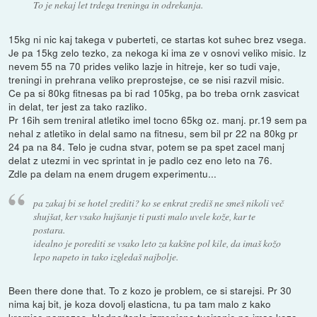
To je nekaj let trdega treninga in odrekanja.
15kg ni nic kaj takega v puberteti, ce startas kot suhec brez vsega.
Je pa 15kg zelo tezko, za nekoga ki ima ze v osnovi veliko misic. Iz
nevem 55 na 70 prides veliko lazje in hitreje, ker so tudi vaje,
treningi in prehrana veliko preprostejse, ce se nisi razvil misic.
Ce pa si 80kg fitnesas pa bi rad 105kg, pa bo treba ornk zasvicat
in delat, ter jest za tako razliko.
Pr 16ih sem treniral atletiko imel tocno 65kg oz. manj. pr.19 sem pa
nehal z atletiko in delal samo na fitnesu, sem bil pr 22 na 80kg pr
24 pa na 84. Telo je cudna stvar, potem se pa spet zacel manj
delat z utezmi in vec sprintat in je padlo cez eno leto na 76.
Zdle pa delam na enem drugem experimentu...
pa zakaj bi se hotel zrediti? ko se enkrat zrediš ne smeš nikoli več
shujšat, ker vsako hujšanje ti pusti malo uvele kože, kar te
postara.
idealno je porediti se vsako leto za kakšne pol kile, da imaš kožo
lepo napeto in tako izgledaš najbolje.
Been there done that. To z kozo je problem, ce si starejsi. Pr 30
nima kaj bit, je koza dovolj elasticna, tu pa tam malo z kako