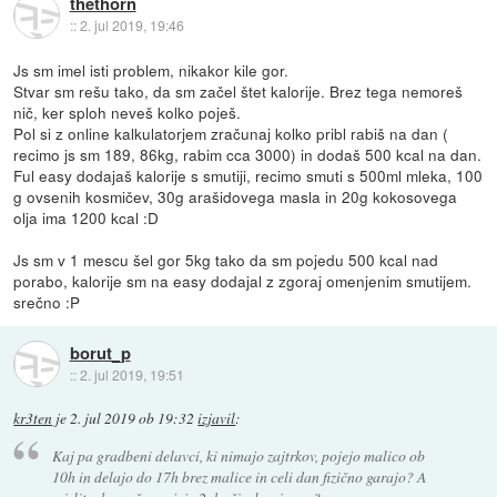
thethorn
::
2. jul 2019, 19:46
Js sm imel isti problem, nikakor kile gor.
Stvar sm rešu tako, da sm začel štet kalorije. Brez tega nemoreš
nič, ker sploh neveš kolko poješ.
Pol si z online kalkulatorjem zračunaj kolko pribl rabiš na dan (
recimo js sm 189, 86kg, rabim cca 3000) in dodaš 500 kcal na dan.
Ful easy dodajaš kalorije s smutiji, recimo smuti s 500ml mleka, 100
g ovsenih kosmičev, 30g arašidovega masla in 20g kokosovega
olja ima 1200 kcal :D
Js sm v 1 mescu šel gor 5kg tako da sm pojedu 500 kcal nad
porabo, kalorije sm na easy dodajal z zgoraj omenjenim smutijem.
srečno :P
borut_p
::
2. jul 2019, 19:51
kr3ten
je
2. jul 2019 ob 19:32
izjavil
:
Kaj pa gradbeni delavci, ki nimajo zajtrkov, pojejo malico ob
10h in delajo do 17h brez malice in celi dan fizično garajo? A