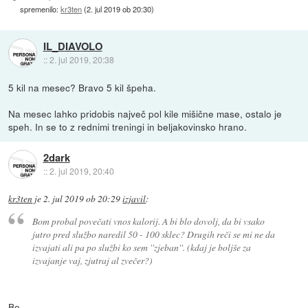
spremenilo:
kr3ten
(
2. jul 2019 ob 20:30
)
IL_DIAVOLO
::
2. jul 2019, 20:38
5 kil na mesec? Bravo 5 kil špeha.
Na mesec lahko pridobis največ pol kile mišične mase, ostalo je
speh. In se to z rednimi treningi in beljakovinsko hrano.
2dark
::
2. jul 2019, 20:40
kr3ten
je
2. jul 2019 ob 20:29
izjavil
:
Bom probal povečati vnos kalorij. A bi blo dovolj, da bi vsako
jutro pred službo naredil 50 - 100 sklec? Drugih reči se mi ne da
izvajati ali pa po službi ko sem ''zjeban''. (kdaj je boljše za
izvajanje vaj, zjutraj al zvečer?)
Bo.