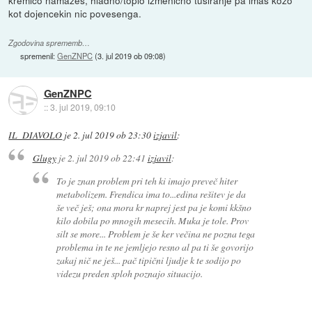
kremico namazes, hladno/toplo izmenicno tusiranje pa imas kozo
kot dojencekin nic povesenga.
Zgodovina sprememb…
spremenil:
GenZNPC
(
3. jul 2019 ob 09:08
)
GenZNPC
::
3. jul 2019, 09:10
IL_DIAVOLO
je
2. jul 2019 ob 23:30
izjavil
:
Glugy
je
2. jul 2019 ob 22:41
izjavil
:
To je znan problem pri teh ki imajo preveč hiter
metabolizem. Frendica ima to...edina rešitev je da
še več ješ; ona mora kr naprej jest pa je komi kkšno
kilo dobila po mnogih mesecih. Muka je tole. Prov
silt se more... Problem je še ker večina ne pozna tega
problema in te ne jemljejo resno al pa ti še govorijo
zakaj nič ne ješ... pač tipični ljudje k te sodijo po
videzu preden sploh poznajo situacijo.