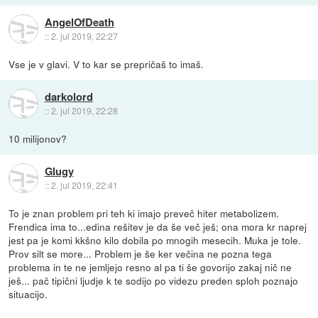
AngelOfDeath
::
2. jul 2019, 22:27
Vse je v glavi. V to kar se prepričaš to imaš.
darkolord
::
2. jul 2019, 22:28
10 milijonov?
Glugy
::
2. jul 2019, 22:41
To je znan problem pri teh ki imajo preveč hiter metabolizem.
Frendica ima to...edina rešitev je da še več ješ; ona mora kr naprej
jest pa je komi kkšno kilo dobila po mnogih mesecih. Muka je tole.
Prov silt se more... Problem je še ker večina ne pozna tega
problema in te ne jemljejo resno al pa ti še govorijo zakaj nič ne
ješ... pač tipični ljudje k te sodijo po videzu preden sploh poznajo
situacijo.