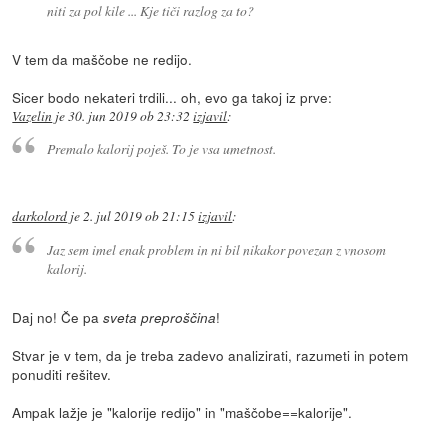
niti za pol kile ... Kje tiči razlog za to?
V tem da maščobe ne redijo.
Sicer bodo nekateri trdili... oh, evo ga takoj iz prve:
Vazelin
je
30. jun 2019 ob 23:32
izjavil
:
Premalo kalorij poješ. To je vsa umetnost.
darkolord
je
2. jul 2019 ob 21:15
izjavil
:
Jaz sem imel enak problem in ni bil nikakor povezan z vnosom
kalorij.
Daj no! Če pa
!
sveta preproščina
Stvar je v tem, da je treba zadevo analizirati, razumeti in potem
ponuditi rešitev.
Ampak lažje je "kalorije redijo" in "maščobe==kalorije".