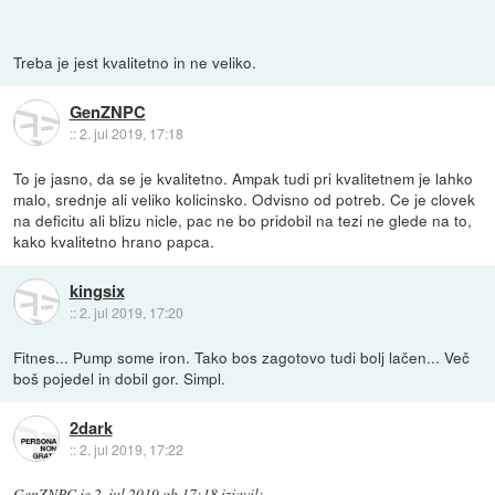
Treba je jest kvalitetno in ne veliko.
GenZNPC
::
2. jul 2019, 17:18
To je jasno, da se je kvalitetno. Ampak tudi pri kvalitetnem je lahko
malo, srednje ali veliko kolicinsko. Odvisno od potreb. Ce je clovek
na deficitu ali blizu nicle, pac ne bo pridobil na tezi ne glede na to,
kako kvalitetno hrano papca.
kingsix
::
2. jul 2019, 17:20
Fitnes... Pump some iron. Tako bos zagotovo tudi bolj lačen... Več
boš pojedel in dobil gor. Simpl.
2dark
::
2. jul 2019, 17:22
GenZNPC
je
2. jul 2019 ob 17:18
izjavil
: