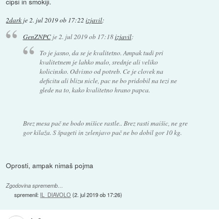
cipsi in smokiji.
2dark
je
2. jul 2019 ob 17:22
izjavil
:
GenZNPC
je
2. jul 2019 ob 17:18
izjavil
:
To je jasno, da se je kvalitetno. Ampak tudi pri
kvalitetnem je lahko malo, srednje ali veliko
kolicinsko. Odvisno od potreb. Ce je clovek na
deficitu ali blizu nicle, pac ne bo pridobil na tezi ne
glede na to, kako kvalitetno hrano papca.
Brez mesa pač ne bodo mišice rastle.. Brez rasti maišic, ne gre
gor kilaža. S špageti in zelenjavo pač ne bo dobil gor 10 kg.
Oprosti, ampak nimaš pojma
Zgodovina sprememb…
spremenil:
IL_DIAVOLO
(
2. jul 2019 ob 17:26
)