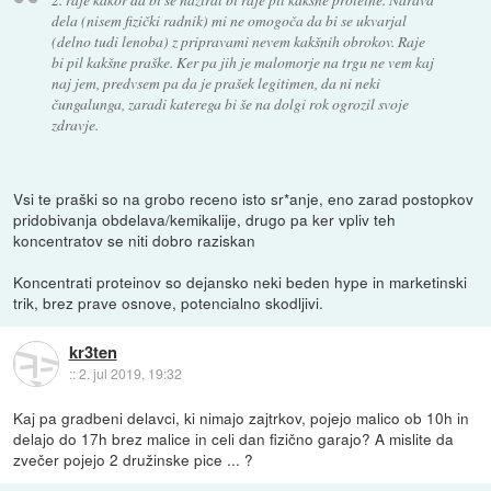
dela (nisem fizički radnik) mi ne omogoča da bi se ukvarjal
(delno tudi lenoba) z pripravami nevem kakšnih obrokov. Raje
bi pil kakšne praške. Ker pa jih je malomorje na trgu ne vem kaj
naj jem, predvsem pa da je prašek legitimen, da ni neki
čungalunga, zaradi katerega bi še na dolgi rok ogrozil svoje
zdravje.
Vsi te praški so na grobo receno isto sr*anje, eno zarad postopkov
pridobivanja obdelava/kemikalije, drugo pa ker vpliv teh
koncentratov se niti dobro raziskan
Koncentrati proteinov so dejansko neki beden hype in marketinski
trik, brez prave osnove, potencialno skodljivi.
kr3ten
::
2. jul 2019, 19:32
Kaj pa gradbeni delavci, ki nimajo zajtrkov, pojejo malico ob 10h in
delajo do 17h brez malice in celi dan fizično garajo? A mislite da
zvečer pojejo 2 družinske pice ... ?