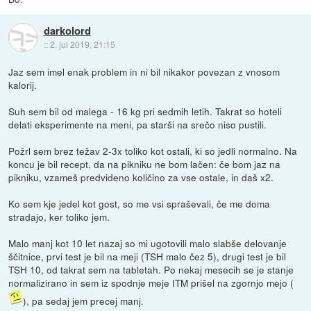
darkolord
::
2. jul 2019, 21:15
Jaz sem imel enak problem in ni bil nikakor povezan z vnosom
kalorij.
Suh sem bil od malega - 16 kg pri sedmih letih. Takrat so hoteli
delati eksperimente na meni, pa starši na srečo niso pustili.
Požrl sem brez težav 2-3x toliko kot ostali, ki so jedli normalno. Na
koncu je bil recept, da na pikniku ne bom lačen: če bom jaz na
pikniku, vzameš predvideno količino za vse ostale, in daš x2.
Ko sem kje jedel kot gost, so me vsi spraševali, če me doma
stradajo, ker toliko jem.
Malo manj kot 10 let nazaj so mi ugotovili malo slabše delovanje
ščitnice, prvi test je bil na meji (TSH malo čez 5), drugi test je bil
TSH 10, od takrat sem na tabletah. Po nekaj mesecih se je stanje
normalizirano in sem iz spodnje meje ITM prišel na zgornjo mejo (
), pa sedaj jem precej manj.