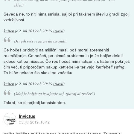
sklec?
Seveda ne, to niti nima smisla, saj bi pri takšnem številu gradil zgolj
vzdržljivost.
kr3ten
je
2. jul 2019 ob 20:29
izjavil
:
Drugih reči se mi ne da izvajati.
Če hočeš pridobiti na mišični masi, boš moral spremeniti
razmišljanje. Če nočeš, pa nimaš problema in je že boljše delati
sklece kot pa ničesar. Če res hočeš minimalizem, s katerim pokriješ
čim več, ti priporočam nakup kettlebell-a ter vajo
.
kettlebell swing
To bi še nekako šlo skozi na začetku.
kr3ten
je
2. jul 2019 ob 20:29
izjavil
:
(kdaj je boljše za izvajanje vaj, zjutraj al zvečer?)
Takrat, ko si najbolj konsistenten.
Invictus
::
3. jul 2019, 10:42
Velika količina mišične mase je preveč poveličevana. To sranje