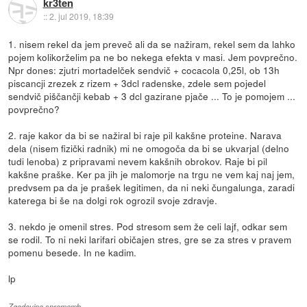
kr3ten
::
2. jul 2019, 18:39
1. nisem rekel da jem preveč ali da se nažiram, rekel sem da lahko
pojem kolikorželim pa ne bo nekega efekta v masi. Jem povprečno.
Npr dones: zjutri mortadelček sendvič + cocacola 0,25l, ob 13h
piscancji zrezek z rizem + 3dcl radenske, zdele sem pojedel
sendvič piščančji kebab + 3 dcl gazirane pjače ... To je pomojem ...
povprečno?
2. raje kakor da bi se nažiral bi raje pil kakšne proteine. Narava
dela (nisem fizički radnik) mi ne omogoča da bi se ukvarjal (delno
tudi lenoba) z pripravami nevem kakšnih obrokov. Raje bi pil
kakšne praške. Ker pa jih je malomorje na trgu ne vem kaj naj jem,
predvsem pa da je prašek legitimen, da ni neki čungalunga, zaradi
katerega bi še na dolgi rok ogrozil svoje zdravje.
3. nekdo je omenil stres. Pod stresom sem že celi lajf, odkar sem
se rodil. To ni neki larifari običajen stres, gre se za stres v pravem
pomenu besede. In ne kadim.
lp
Zgodovina sprememb…