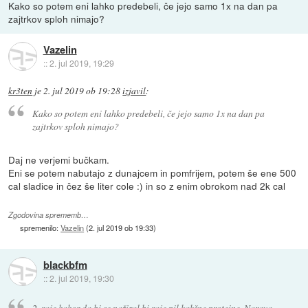
Kako so potem eni lahko predebeli, če jejo samo 1x na dan pa
zajtrkov sploh nimajo?
Vazelin
::
2. jul 2019, 19:29
kr3ten
je
2. jul 2019 ob 19:28
izjavil
:
Kako so potem eni lahko predebeli, če jejo samo 1x na dan pa
zajtrkov sploh nimajo?
Daj ne verjemi bučkam.
Eni se potem nabutajo z dunajcem in pomfrijem, potem še ene 500
cal sladice in čez še liter cole :) in so z enim obrokom nad 2k cal
Zgodovina sprememb…
spremenilo:
Vazelin
(
2. jul 2019 ob 19:33
)
blackbfm
::
2. jul 2019, 19:30
2. raje kakor da bi se nažiral bi raje pil kakšne proteine. Narava