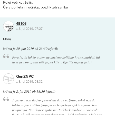
Pojej več kot želiš.
Če v pol leta ni učinka, pojdi k zdravniku
.
49106
::
3. jul 2019, 07:27
Mhm.
kr3ten
je
30. jun 2019 ob 23:30
izjavil
:
Fora je, da lahko pojem neomejeno količino hrane, maščob itd.
in se ne bom zredil niti za pol kile ... Kje tiči razlog za to?
GenZNPC
::
3. jul 2019, 08:32
kr3ten
je
2. jul 2019 ob 18:39
izjavil
:
1. nisem rekel da jem preveč ali da se nažiram, rekel sem da
lahko pojem kolikorželim pa ne bo nekega efekta v masi. Jem
povprečno. Npr dones: zjutri mortadelček sendvič + cocacola
0,25l, ob 13h piscancji zrezek z rizem + 3dcl radenske, zdele sem