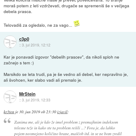
moraš potem z leti vzdrževati, drugače se spremeniš še v večjega
debela prasca.
Telovadiš za ogledalo, ne za vago...
c3p0
::
3. jul 2019, 12:12
Kar je ponavadi izgovor "debelih prascev", da nikoli sploh ne
začnejo s tem :)
Marsikdo se leta trudi, pa je še vedno ali debel, ker nepravilno je,
ali švohcen, ker slabo vadi ali premalo je.
MrStein
::
3. jul 2019, 12:33
kr3ten
je
30. jun 2019 ob 23:30
izjavil
:
Zanima me, ali je kdo že imel problem z premajhnim indeksom
telesne teže in kako ste ta problem rešili ...? Fora je, da lahko
pojem neomejeno količino hrane, maščob itd. in se ne bom zredil