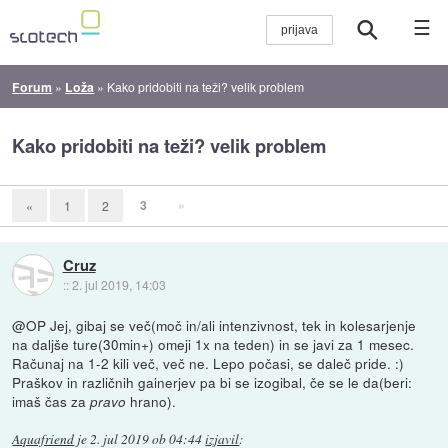
☰
Forum
»
Loža
»
Kako pridobiti na teži? velik problem
Kako pridobiti na teži? velik problem
3
»
«
1
2
Cruz
::
2. jul 2019, 14:03
@OP Jej, gibaj se več(moč in/ali intenzivnost, tek in kolesarjenje
na daljše ture(30min+) omeji 1x na teden) in se javi za 1 mesec.
Računaj na 1-2 kili več, več ne. Lepo počasi, se daleč pride. :)
Praškov in različnih gainerjev pa bi se izogibal, če se le da(beri:
imaš čas za
hrano).
pravo
Aquafriend
je
2. jul 2019 ob 04:44
izjavil
: