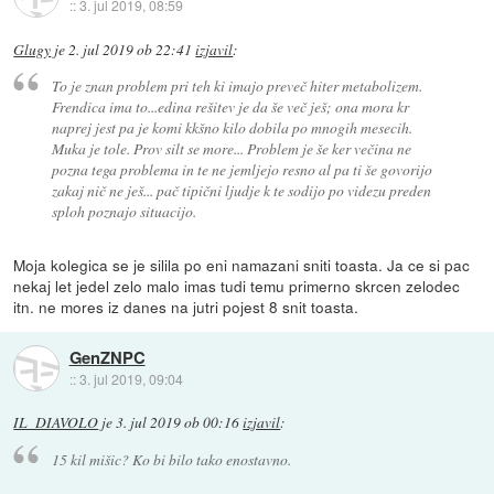
::
3. jul 2019, 08:59
Glugy
je
2. jul 2019 ob 22:41
izjavil
:
To je znan problem pri teh ki imajo preveč hiter metabolizem.
Frendica ima to...edina rešitev je da še več ješ; ona mora kr
naprej jest pa je komi kkšno kilo dobila po mnogih mesecih.
Muka je tole. Prov silt se more... Problem je še ker večina ne
pozna tega problema in te ne jemljejo resno al pa ti še govorijo
zakaj nič ne ješ... pač tipični ljudje k te sodijo po videzu preden
sploh poznajo situacijo.
Moja kolegica se je silila po eni namazani sniti toasta. Ja ce si pac
nekaj let jedel zelo malo imas tudi temu primerno skrcen zelodec
itn. ne mores iz danes na jutri pojest 8 snit toasta.
GenZNPC
::
3. jul 2019, 09:04
IL_DIAVOLO
je
3. jul 2019 ob 00:16
izjavil
:
15 kil mišic? Ko bi bilo tako enostavno.