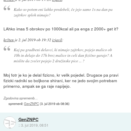
Kako so potem eni lahko predebeli, če jejo samo 1x na dan pa
zajtrkov sploh nimajo?
LAhko imas 5 obrokov po 1000kcal ali pa enga z 2000+ get it?
kr3ten
je
2. jul 2019 ob 19:32
izjavil
:
Kaj pa gradbeni delavci, ki nimajo zajtrkov, pojejo malico ob
10h in delajo do 17h brez malice in celi dan fizično garajo? A
mislite da zvečer pojejo 2 družinske pice ... ?
Moj fotr je ko je delal fizicno, kr velik pojedel. Drugace pa pravi
fizicki radniki so boljkone shirani, ker ne jedo svojim potrebam
primerno, ampak se ga raje napijejo.
Zgodovina sprememb…
spremenil:
GenZNPC
(
3. jul 2019 ob 08:36
)
GenZNPC
::
3. jul 2019, 08:51