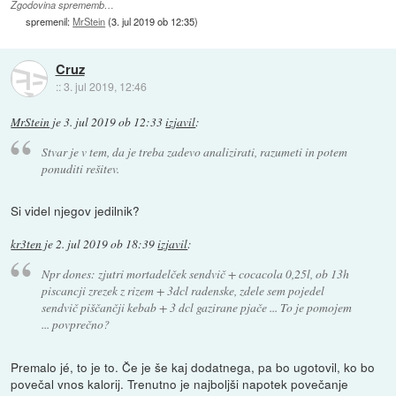
Zgodovina sprememb…
spremenil:
MrStein
(
3. jul 2019 ob 12:35
)
Cruz
::
3. jul 2019, 12:46
MrStein
je
3. jul 2019 ob 12:33
izjavil
:
Stvar je v tem, da je treba zadevo analizirati, razumeti in potem
ponuditi rešitev.
Si videl njegov jedilnik?
kr3ten
je
2. jul 2019 ob 18:39
izjavil
:
Npr dones: zjutri mortadelček sendvič + cocacola 0,25l, ob 13h
piscancji zrezek z rizem + 3dcl radenske, zdele sem pojedel
sendvič piščančji kebab + 3 dcl gazirane pjače ... To je pomojem
... povprečno?
Premalo jé, to je to. Če je še kaj dodatnega, pa bo ugotovil, ko bo
povečal vnos kalorij. Trenutno je najboljši napotek povečanje