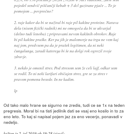
pojedel sendvič piščančji kebab + 3 dcl gazirane pjače ... To je
pomojem ... povprečno?
2. raje kakor da bi se nažiral bi raje pil kakšne proteine. Narava
dela (nisem fizički radnik) mi ne omogoča da bi se ukvarjal
(delno tudi lenoba) z pripravami nevem kakšnih obrokov. Raje
bi pil kakšne praške. Ker pa jih je malomorje na trgu ne vem kaj
naj jem, predvsem pa da je prašek legitimen, da ni neki
čungalunga, zaradi katerega bi še na dolgi rok ogrozil svoje
zdravje.
3. nekdo je omenil stres. Pod stresom sem že celi lajf, odkar sem
se rodil. To ni neki larifari običajen stres, gre se za stres v
pravem pomenu besede. In ne kadim.
lp
Od tako malo hrane se sigurno ne zredis, tudi ce se 1x na teden
pregresis. Moral bi na tisti jedilnik dati se vsaj eno kosilo in to za
eno leto. To kaj si napisal pojem jaz za eno vecerjo, ponavadi v
nedeljo.
kr3ten
je
2. jul 2019 ob 19:28
izjavil
: