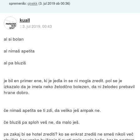
spremenilo:
ginekk
(
3. jul 2019 ob 00:36
)
kuall
::
3. jul 2019, 00:43
al si bolan
al nimaš apetita
al pa bluziš
je bil en primer ene, ki je jedla in se ni mogla zredit. pol se je
izkazalo da je imela neko želodčno bolezen, da ni želodec prebavil
hrane dobro.
če nimaš apetita se ti zdi, da veliko ješ ampak ne.
če bluziš pa sploh veš ne, da malo ješ.
pa zakaj bi se hotel zrediti? ko se enkrat zrediš ne smeš nikoli več
shujšat, ker vsako hujšanje ti pusti malo uvele kože, kar te postara.