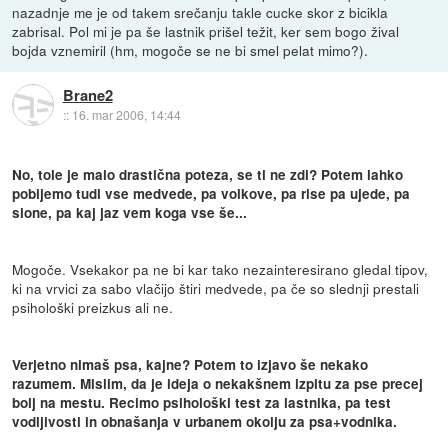
nazadnje me je od takem srečanju takle cucke skor z bicikla
zabrisal. Pol mi je pa še lastnik prišel težit, ker sem bogo žival
bojda vznemiril (hm, mogoče se ne bi smel pelat mimo?).
Brane2
::
16. mar 2006, 14:44
No, tole je malo drastična poteza, se ti ne zdi? Potem lahko
pobijemo tudi vse medvede, pa volkove, pa rise pa ujede, pa
slone, pa kaj jaz vem koga vse še...
Mogoče. Vsekakor pa ne bi kar tako nezainteresirano gledal tipov,
ki na vrvici za sabo vlačijo štiri medvede, pa če so slednji prestali
psihološki preizkus ali ne.
Verjetno nimaš psa, kajne? Potem to izjavo še nekako
razumem. Mislim, da je ideja o nekakšnem izpitu za pse precej
bolj na mestu. Recimo psihološki test za lastnika, pa test
vodljivosti in obnašanja v urbanem okolju za psa+vodnika.