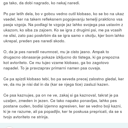
ga tako, da dobi nagrado, ko nekaj naredi.
Po par letih dela, bo v gobcu vedno cutil klobaso, ko se bo na ukaz
vsedel, ker na takem refleksnem pogojevanju temelji prakticno vsa
pasja vzgoja. Na podlagi te vzgoje jaz lahko svojega psa ustavim z
ukazom, ko siba za zajcem. Ko se igra z drugimi psi, me pa vcasih
ne slisi, zato pac poskrbim da se igra samo v okolju, kjer bom lahko
ukrepal, preden pes naredi skodo.
O, da je pes naredil neumnost, mu je cisto jasno. Ampak to
drugacno obnasanje pokaze izkljucno do tistega, ki ga prepozna
kot avtoriteto. Ce mu tujec vzame klobaso, ga bo zagotovo
napadel. To je pravzaprav primarni namen psa cuvaja.
Ce pa spizdi klobaso tebi, bo pa seveda precej zalostno gledal, ker
ve, da mu je nisi dal in da (kar se njega tice) zasluzi kazen.
Ce psa kaznujes, pa on ne ve, zakaj si ga kaznoval, takrat je pa
uzaljen, zmeden in jezen. Ce tako napako ponavljas, lahko pes
postane cuden, bodisi izjemno agresiven, ker se vedno boji kazni,
ki je ne razume, ali pa popadljiv, ker te poskusa prepricati, da se s
tvojo avtoriteto ne strinja.