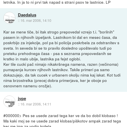
letnika. In ja to ni prvi tak napad s strani psov te lastnice. LP
Daedalus
::
16. mar 2006, 14:10
Kar se mene tiče, bi itak strogo prepovedal vzrejo t.i. "borilnih"
pasem in njihovih izpeljank. Lastnikom bi dal en mesec časa, da
poskrbijo za injekcije, pol pa bi policija poskrbela za odstranitev s
sveta. In seveda bi se to pravilo dosledno upoštevalo tudi po
preteku prehodnega časa - psa s seznama prepovedanih se
kratko in malo ubije, lastnika pa fejst oglobi.
Ker tile cucki pač nimajo nikakršnega namena, razen (večinoma)
pumapanja kurcev njihovih lastnikov. Takile primeri pa samo
dokazujejo, da tak cucek v urbanem okolju nima kaj iskat. Kot tudi
nima brzostrelka (precej dobra primerjava, ker je oboje po
osnovnem namenu orožje).
jype
::
16. mar 2006, 14:11
#000000> Pes se usede zarad tega ker ve da bo dobil klobaso !
Ma kaki moj se ne usede zarad klobas/piškotov ampak zarad tega
ker me ima za vodjo krdela,