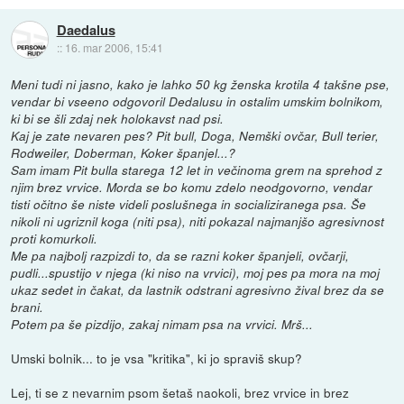
Daedalus
::
16. mar 2006, 15:41
Meni tudi ni jasno, kako je lahko 50 kg ženska krotila 4 takšne pse,
vendar bi vseeno odgovoril Dedalusu in ostalim umskim bolnikom,
ki bi se šli zdaj nek holokavst nad psi.
Kaj je zate nevaren pes? Pit bull, Doga, Nemški ovčar, Bull terier,
Rodweiler, Doberman, Koker španjel...?
Sam imam Pit bulla starega 12 let in večinoma grem na sprehod z
njim brez vrvice. Morda se bo komu zdelo neodgovorno, vendar
tisti očitno še niste videli poslušnega in socializiranega psa. Še
nikoli ni ugriznil koga (niti psa), niti pokazal najmanjšo agresivnost
proti komurkoli.
Me pa najbolj razpizdi to, da se razni koker španjeli, ovčarji,
pudli...spustijo v njega (ki niso na vrvici), moj pes pa mora na moj
ukaz sedet in čakat, da lastnik odstrani agresivno žival brez da se
brani.
Potem pa še pizdijo, zakaj nimam psa na vrvici. Mrš...
Umski bolnik... to je vsa "kritika", ki jo spraviš skup?
Lej, ti se z nevarnim psom šetaš naokoli, brez vrvice in brez