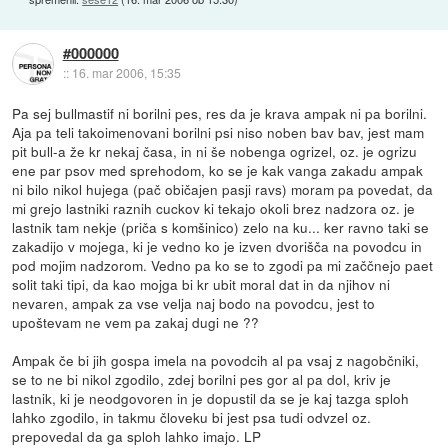
#000000
::
16. mar 2006, 15:35
Pa sej bullmastif ni borilni pes, res da je krava ampak ni pa borilni.
Aja pa teli takoimenovani borilni psi niso noben bav bav, jest mam
pit bull-a že kr nekaj časa, in ni še nobenga ogrizel, oz. je ogrizu
ene par psov med sprehodom, ko se je kak vanga zakadu ampak
ni bilo nikol hujega (pač običajen pasji ravs) moram pa povedat, da
mi grejo lastniki raznih cuckov ki tekajo okoli brez nadzora oz. je
lastnik tam nekje (priča s komšinico) zelo na ku... ker ravno taki se
zakadijo v mojega, ki je vedno ko je izven dvorišča na povodcu in
pod mojim nadzorom. Vedno pa ko se to zgodi pa mi začčnejo paet
solit taki tipi, da kao mojga bi kr ubit moral dat in da njihov ni
nevaren, ampak za vse velja naj bodo na povodcu, jest to
upoštevam ne vem pa zakaj dugi ne ??
Ampak če bi jih gospa imela na povodcih al pa vsaj z nagobčniki,
se to ne bi nikol zgodilo, zdej borilni pes gor al pa dol, kriv je
lastnik, ki je neodgovoren in je dopustil da se je kaj tazga sploh
lahko zgodilo, in takmu človeku bi jest psa tudi odvzel oz.
prepovedal da ga sploh lahko imajo. LP