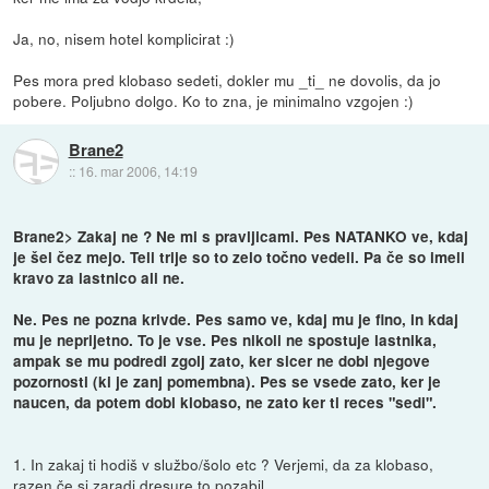
Ja, no, nisem hotel komplicirat :)
Pes mora pred klobaso sedeti, dokler mu _ti_ ne dovolis, da jo
pobere. Poljubno dolgo. Ko to zna, je minimalno vzgojen :)
Brane2
::
16. mar 2006, 14:19
Brane2> Zakaj ne ? Ne mi s pravljicami. Pes NATANKO ve, kdaj
je šel čez mejo. Teli trije so to zelo točno vedeli. Pa če so imeli
kravo za lastnico ali ne.
Ne. Pes ne pozna krivde. Pes samo ve, kdaj mu je fino, in kdaj
mu je neprijetno. To je vse. Pes nikoli ne spostuje lastnika,
ampak se mu podredi zgolj zato, ker sicer ne dobi njegove
pozornosti (ki je zanj pomembna). Pes se vsede zato, ker je
naucen, da potem dobi klobaso, ne zato ker ti reces "sedi".
1. In zakaj ti hodiš v službo/šolo etc ? Verjemi, da za klobaso,
razen če si zaradi dresure to pozabil.