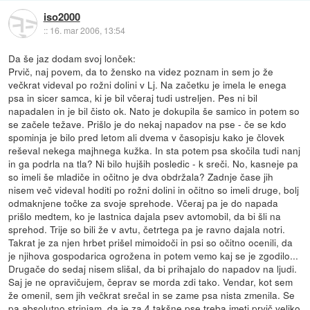
iso2000
::
16. mar 2006, 13:54
Da še jaz dodam svoj lonček:
Prvič, naj povem, da to žensko na videz poznam in sem jo že
večkrat videval po rožni dolini v Lj. Na začetku je imela le enega
psa in sicer samca, ki je bil včeraj tudi ustreljen. Pes ni bil
napadalen in je bil čisto ok. Nato je dokupila še samico in potem so
se začele težave. Prišlo je do nekaj napadov na pse - če se kdo
spominja je bilo pred letom ali dvema v časopisju kako je človek
reševal nekega majhnega kužka. In sta potem psa skočila tudi nanj
in ga podrla na tla? Ni bilo hujših posledic - k sreči. No, kasneje pa
so imeli še mladiče in očitno je dva obdržala? Zadnje čase jih
nisem več videval hoditi po rožni dolini in očitno so imeli druge, bolj
odmaknjene točke za svoje sprehode. Včeraj pa je do napada
prišlo medtem, ko je lastnica dajala psev avtomobil, da bi šli na
sprehod. Trije so bili že v avtu, četrtega pa je ravno dajala notri.
Takrat je za njen hrbet prišel mimoidoči in psi so očitno ocenili, da
je njihova gospodarica ogrožena in potem vemo kaj se je zgodilo...
Drugače do sedaj nisem slišal, da bi prihajalo do napadov na ljudi.
Saj je ne opravičujem, čeprav se morda zdi tako. Vendar, kot sem
že omenil, sem jih večkrat srečal in se zame psa nista zmenila. Se
pa absolutno strinjam, da je za 4 takšne pse treba imeti prvič veliko