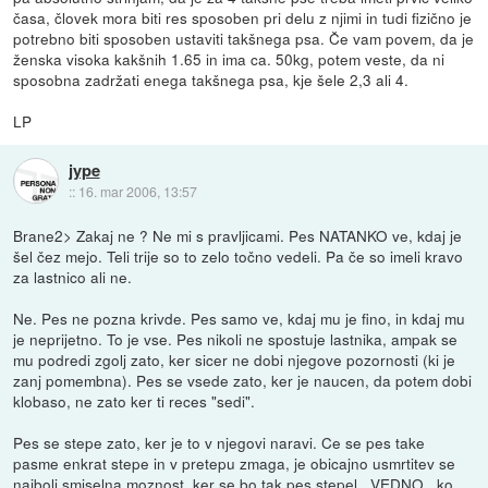
časa, človek mora biti res sposoben pri delu z njimi in tudi fizično je
potrebno biti sposoben ustaviti takšnega psa. Če vam povem, da je
ženska visoka kakšnih 1.65 in ima ca. 50kg, potem veste, da ni
sposobna zadržati enega takšnega psa, kje šele 2,3 ali 4.
LP
jype
::
16. mar 2006, 13:57
Brane2> Zakaj ne ? Ne mi s pravljicami. Pes NATANKO ve, kdaj je
šel čez mejo. Teli trije so to zelo točno vedeli. Pa če so imeli kravo
za lastnico ali ne.
Ne. Pes ne pozna krivde. Pes samo ve, kdaj mu je fino, in kdaj mu
je neprijetno. To je vse. Pes nikoli ne spostuje lastnika, ampak se
mu podredi zgolj zato, ker sicer ne dobi njegove pozornosti (ki je
zanj pomembna). Pes se vsede zato, ker je naucen, da potem dobi
klobaso, ne zato ker ti reces "sedi".
Pes se stepe zato, ker je to v njegovi naravi. Ce se pes take
pasme enkrat stepe in v pretepu zmaga, je obicajno usmrtitev se
najbolj smiselna moznost, ker se bo tak pes stepel _VEDNO_ ko