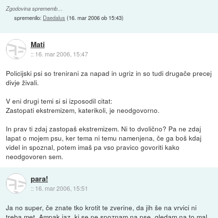
Zgodovina sprememb…
spremenilo:
Daedalus
(
16. mar 2006 ob 15:43
)
Mati
::
16. mar 2006, 15:47
Policijski psi so trenirani za napad in ugriz in so tudi drugače precej
divje živali.
V eni drugi temi si si izposodil citat:
Zastopati ekstremizem, katerikoli, je neodgovorno.
In prav ti zdaj zastopaš ekstremizem. Ni to dvolično? Pa ne zdaj
lapat o mojem psu, ker tema ni temu namenjena, če ga boš kdaj
videl in spoznal, potem imaš pa vso pravico govoriti kako
neodgovoren sem.
para!
::
16. mar 2006, 15:51
Ja no super, če znate tko krotit te zverine, da jih še na vrvici ni
treba met. Ampak jaz, ki se ne spoznam na pse, gledam na to mal