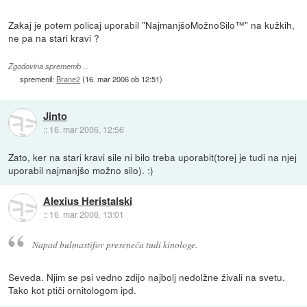
Zakaj je potem policaj uporabil "NajmanjšoMožnoSilo™" na kužkih,
ne pa na stari kravi ?
Zgodovina sprememb…
spremenil:
Brane2
(
16. mar 2006 ob 12:51
)
Jinto
::
16. mar 2006, 12:56
Zato, ker na stari kravi sile ni bilo treba uporabit(torej je tudi na njej
uporabil najmanjšo možno silo). :)
Alexius Heristalski
::
16. mar 2006, 13:01
Napad bulmastifov preseneča tudi kinologe.
Seveda. Njim se psi vedno zdijo najbolj nedolžne živali na svetu.
Tako kot ptiči ornitologom ipd.