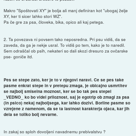
Makro "Spoštovati XY" je bolja ali manj definiran kot "ubogaj želje
XY, ker ti sicer lahko stori WZ".
Pa če gre za psa, človeka, bika, opico ali kaj petega.
2. Ta povezava ni povsem tako neposredna. Pri psu vidiš, da se
zaveda, da ga je nekje usral. To vidiš po tem, kako je to naredil.
Sem odraščal ob psih, nekateri so dali skozi dresuro za ovčarske
pse- goniče itd.
Pes se stepe zato, ker je to v njegovi naravi. Ce se pes take
pasme enkrat stepe in v pretepu zmaga, je obicajno usmrtitev
se najbolj smiselna moznost, ker se bo tak pes stepel
_VEDNO_ ko bo videl priloznost, saj je egotrip ob zmagi za psa
(in psico) nekaj najboljsega, kar lahko dozivi. Borilne pasme so
vzrejene z namenom, da se ta lastnost karakterja ojaca, kar jih
dela se toliko bolj nevarne.
In zakaj so sploh dovoljeni navadnemu prebivalstvu ?