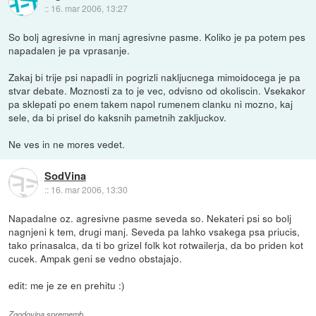
::
16. mar 2006, 13:27
So bolj agresivne in manj agresivne pasme. Koliko je pa potem pes
napadalen je pa vprasanje.
Zakaj bi trije psi napadli in pogrizli nakljucnega mimoidocega je pa
stvar debate. Moznosti za to je vec, odvisno od okoliscin. Vsekakor
pa sklepati po enem takem napol rumenem clanku ni mozno, kaj
sele, da bi prisel do kaksnih pametnih zakljuckov.
Ne ves in ne mores vedet.
SodVina
::
16. mar 2006, 13:30
Napadalne oz. agresivne pasme seveda so. Nekateri psi so bolj
nagnjeni k tem, drugi manj. Seveda pa lahko vsakega psa priucis,
tako prinasalca, da ti bo grizel folk kot rotwailerja, da bo priden kot
cucek. Ampak geni se vedno obstajajo.
edit: me je ze en prehitu :)
Zgodovina sprememb…