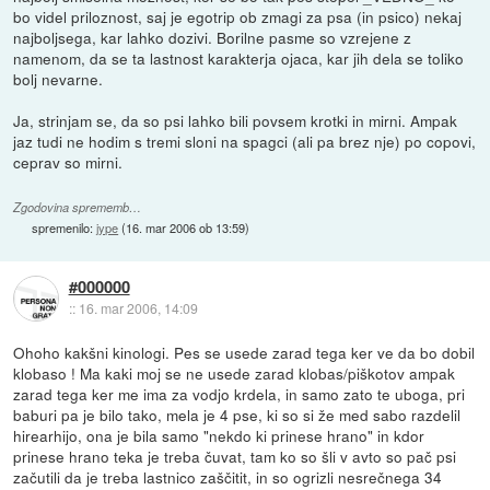
bo videl priloznost, saj je egotrip ob zmagi za psa (in psico) nekaj
najboljsega, kar lahko dozivi. Borilne pasme so vzrejene z
namenom, da se ta lastnost karakterja ojaca, kar jih dela se toliko
bolj nevarne.
Ja, strinjam se, da so psi lahko bili povsem krotki in mirni. Ampak
jaz tudi ne hodim s tremi sloni na spagci (ali pa brez nje) po copovi,
ceprav so mirni.
Zgodovina sprememb…
spremenilo:
jype
(
16. mar 2006 ob 13:59
)
#000000
::
16. mar 2006, 14:09
Ohoho kakšni kinologi. Pes se usede zarad tega ker ve da bo dobil
klobaso ! Ma kaki moj se ne usede zarad klobas/piškotov ampak
zarad tega ker me ima za vodjo krdela, in samo zato te uboga, pri
baburi pa je bilo tako, mela je 4 pse, ki so si že med sabo razdelil
hirearhijo, ona je bila samo "nekdo ki prinese hrano" in kdor
prinese hrano teka je treba čuvat, tam ko so šli v avto so pač psi
začutili da je treba lastnico zaščitit, in so ogrizli nesrečnega 34