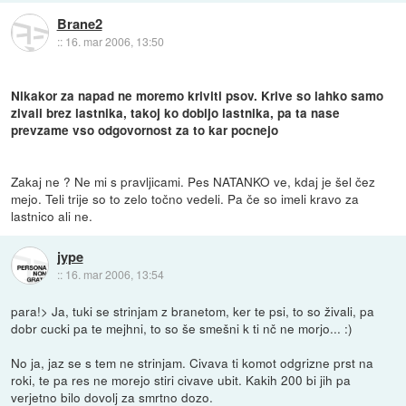
Brane2
::
16. mar 2006, 13:50
Nikakor za napad ne moremo kriviti psov. Krive so lahko samo
zivali brez lastnika, takoj ko dobijo lastnika, pa ta nase
prevzame vso odgovornost za to kar pocnejo
Zakaj ne ? Ne mi s pravljicami. Pes NATANKO ve, kdaj je šel čez
mejo. Teli trije so to zelo točno vedeli. Pa če so imeli kravo za
lastnico ali ne.
jype
::
16. mar 2006, 13:54
para!> Ja, tuki se strinjam z branetom, ker te psi, to so živali, pa
dobr cucki pa te mejhni, to so še smešni k ti nč ne morjo... :)
No ja, jaz se s tem ne strinjam. Civava ti komot odgrizne prst na
roki, te pa res ne morejo stiri civave ubit. Kakih 200 bi jih pa
verjetno bilo dovolj za smrtno dozo.