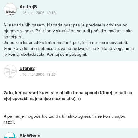
AndrejS
::
16. mar 2006, 13:18
Ni napadalnih pasem. Napadalnost psa je predvsem odvisna od
njegove vzgoje. Psi ki so v skupini pa se tudi počutijo močne - tako
kot cigani.
Je pa res kako lahko baba hodi s 4 psi , ki jih ne more obvladati.
Sem že videl eno babnico z dvemo rodwajlerma ki sta jo vlegla in ju
je komaj obvladovala. Komaj sem pobegnil.
Brane2
::
16. mar 2006, 13:26
Zato, ker na stari kravi sile ni bilo treba uporabit(torej je tudi na
njej uporabil najmanjšo možno silo). :)
Alpa mu je mogoče blo žal da bi lahko zgrešu in še komu šajbo
razbil.
BigWhale