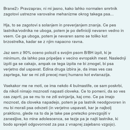
Brane2> Pravzaprav, ni mi jasno, kako lahko normalen smrtnik
zagotovi ustrezne varovalne mehanizme okrog takega psa...
Hja, to se zagotovi s solanjem in preverjanjem znanja. Ce pes
lastnika/vodnika ne uboga, potem je po definiciji nevaren vedno in
vsem. Ce ga uboga, potem je nevaren samo se toliko kot
brzostrelka, kadar se z njim napacno ravna.
Jaz sem z 90% oceno polozil s svojim psom B/BH izpit, ki je
minimum, da lahko psa pripeljes v vecino evropskih mest. Naslednji
izpiti ga se cakajo, ampak ce tega izpita ne bi zmogel, bi psa
verjetno dal uspavat. Edina druga izbira je, da imas ves cas
zaprtega, kar se mi zdi precej manj humano kot evtanazija.
Vsekakor me ne moti, ce ima nekdo 4 bulmastife, ce sam poskrbi,
da nikoli nimajo moznosti napasti cloveka. Ce to pomeni, da so ves
cas zaprti, pa se mu to ne zdi svinjarija, kaj cmo. Ce pa imajo
moznost, da cloveka napadejo, potem je pa lastnik neodgovoren in
mu bi morali psa odvzeti (in verjetno uspavati, kar je najbolj
prakticno, glede na to da je take pse pretezko prevzgojiti v
zanesljive, ko mine adolescenca, se tezje pa je najti lastnike, ki
bodo sprejeli odgovornost za psa z vnaprej zajebano vzgojo).