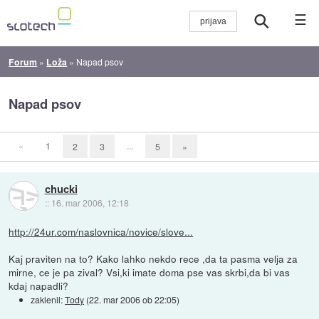
☰
Forum
»
Loža
»
Napad psov
Napad psov
«
1
...
2
3
5
»
chucki
::
16. mar 2006, 12:18
http://24ur.com/naslovnica/novice/slove...
Kaj praviten na to? Kako lahko nekdo rece ,da ta pasma velja za
mirne, ce je pa zival? Vsi,ki imate doma pse vas skrbi,da bi vas
kdaj napadli?
zaklenil:
Tody
(
22. mar 2006 ob 22:05
)