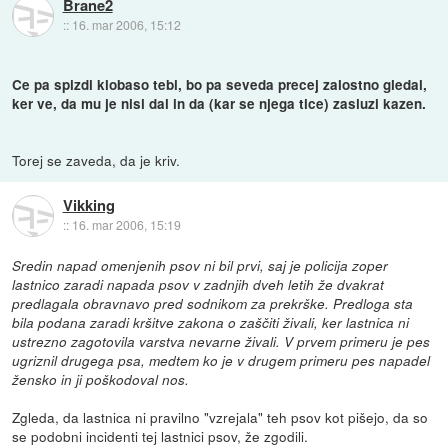
Brane2
::
16. mar 2006, 15:12
Ce pa spizdi klobaso tebi, bo pa seveda precej zalostno gledal,
ker ve, da mu je nisi dal in da (kar se njega tice) zasluzi kazen.
Torej se zaveda, da je kriv.
Vikking
::
16. mar 2006, 15:19
Sredin napad omenjenih psov ni bil prvi, saj je policija zoper
lastnico zaradi napada psov v zadnjih dveh letih že dvakrat
predlagala obravnavo pred sodnikom za prekrške. Predloga sta
bila podana zaradi kršitve zakona o zaščiti živali, ker lastnica ni
ustrezno zagotovila varstva nevarne živali. V prvem primeru je pes
ugriznil drugega psa, medtem ko je v drugem primeru pes napadel
žensko in ji poškodoval nos.
Zgleda, da lastnica ni pravilno "vzrejala" teh psov kot pišejo, da so
se podobni incidenti tej lastnici psov, že zgodili.