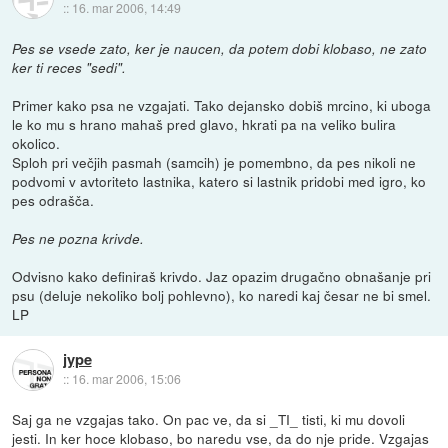
::
16. mar 2006, 14:49
Pes se vsede zato, ker je naucen, da potem dobi klobaso, ne zato
ker ti reces "sedi".
Primer kako psa ne vzgajati. Tako dejansko dobiš mrcino, ki uboga
le ko mu s hrano mahaš pred glavo, hkrati pa na veliko bulira
okolico.
Sploh pri večjih pasmah (samcih) je pomembno, da pes nikoli ne
podvomi v avtoriteto lastnika, katero si lastnik pridobi med igro, ko
pes odrašča.
Pes ne pozna krivde.
Odvisno kako definiraš krivdo. Jaz opazim drugačno obnašanje pri
psu (deluje nekoliko bolj pohlevno), ko naredi kaj česar ne bi smel.
LP
jype
::
16. mar 2006, 15:06
Saj ga ne vzgajas tako. On pac ve, da si _TI_ tisti, ki mu dovoli
jesti. In ker hoce klobaso, bo naredu vse, da do nje pride. Vzgajas