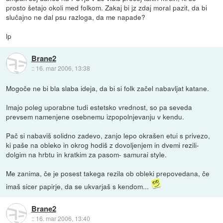
prosto šetajo okoli med folkom. Zakaj bi jz zdaj moral pazit, da bi
slučajno ne dal psu razloga, da me napade?
lp
Brane2
::
16. mar 2006, 13:38
Mogoče ne bi bla slaba ideja, da bi si folk začel nabavljat katane.
Imajo poleg uporabne tudi estetsko vrednost, so pa seveda
prevsem namenjene osebnemu izpopolnjevanju v kendu.
Pač si nabaviš solidno zadevo, zanjo lepo okrašen etui s privezo,
ki paše na obleko in okrog hodiš z dovoljenjem in dvemi rezili-
dolgim na hrbtu in kratkim za pasom- samurai style.
Me zanima, če je posest takega rezila ob obleki prepovedana, če
imaš sicer papirje, da se ukvarjaš s kendom...
Brane2
::
16. mar 2006, 13:40