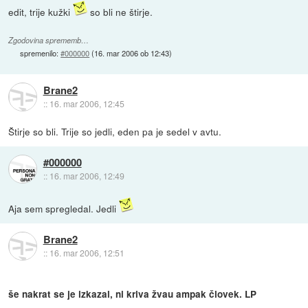
edit, trije kužki
so bli ne štirje.
Zgodovina sprememb…
spremenilo:
#000000
(
16. mar 2006 ob 12:43
)
Brane2
::
16. mar 2006, 12:45
Štirje so bli. Trije so jedli, eden pa je sedel v avtu.
#000000
::
16. mar 2006, 12:49
Aja sem spregledal. Jedli
Brane2
::
16. mar 2006, 12:51
še nakrat se je izkazal, ni kriva žvau ampak človek. LP