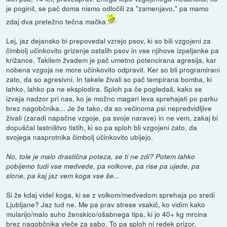
je poginil, se pač doma nismo odločili za "zamenjavo," pa mamo
zdaj dva pretežno tečna mačka
Lej, jaz dejansko bi prepovedal vzrejo psov, ki so bili vzgojeni za
čimbolj učinkovito grizenje ostalih psov in vse njihove izpeljanke pa
križance. Takilem žvadem je pač umetno potencirana agresija, kar
nobena vzgoja ne more učinkovito odpravit. Ker so bli programirani
zato, da so agresivni. In takele živali so pač tempirana bomba, ki
lahko, lahko pa ne eksplodira. Sploh pa če pogledaš, kako se
izvaja nadzor pri nas, ko je možno magari leva sprehajati po parku
brez nagobčnika... Je že tako, da so večinoma psi nepredvidljive
živali (zaradi napačne vzgoje, pa svoje narave) in ne vem, zakaj bi
dopuščal lastništvo tistih, ki so pa sploh bli vzgojeni zato, da
svojega nasprotnika čimbolj učinkovito ubijejo.
No, tole je malo drastična poteza, se ti ne zdi? Potem lahko
pobijemo tudi vse medvede, pa volkove, pa rise pa ujede, pa
slone, pa kaj jaz vem koga vse še...
Si že kdaj videl koga, ki se z volkom/medvedom sprehaja po sredi
Ljubljane? Jaz tud ne. Me pa prav strese vsakič, ko vidim kako
mularijo/malo suho ženskico/ošabnega tipa, ki jo 40+ kg mrcina
brez nagobčnika vleče za sabo. To pa sploh ni redek prizor,