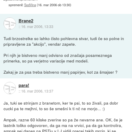
spremenil:
SodVina
(
16. mar 2006 ob 13:30
)
Brane2
::
16. mar 2006, 13:33
Tudi brzostrelke so lahko čisto pohlevna stvar, tudi če so polne in
pripravljene za "akcijo", vendar zapete.
Pri njih je bistveno manj odvisno od značaja posameznega
primerka, so pa verjetno variacije med modeli.
Zakaj je za psa treba bistveno manj papirjev, kot za šmajser ?
para!
::
16. mar 2006, 13:37
Ja, tuki se strinjam z branetom, ker te psi, to so živali, pa dobr
cucki pa te mejhni, to so še smešni k ti nč ne morjo... :)
Ampak, razne 60 kilske zverine so pa že nevarne ane. OK, če je
lastnik toliko odgovoren, da ga ma na vrvici, pa da ga kontrolira,
ampak sej danes na PSTju v LJ vidiš precej takih mrcin, ki se