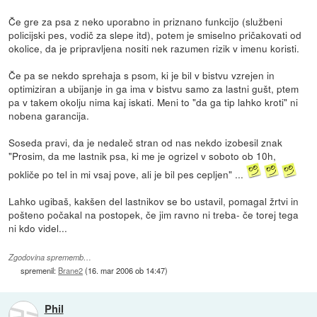
Če gre za psa z neko uporabno in priznano funkcijo (službeni
policijski pes, vodič za slepe itd), potem je smiselno pričakovati od
okolice, da je pripravljena nositi nek razumen rizik v imenu koristi.
Če pa se nekdo sprehaja s psom, ki je bil v bistvu vzrejen in
optimiziran a ubijanje in ga ima v bistvu samo za lastni gušt, ptem
pa v takem okolju nima kaj iskati. Meni to "da ga tip lahko kroti" ni
nobena garancija.
Soseda pravi, da je nedaleč stran od nas nekdo izobesil znak
"Prosim, da me lastnik psa, ki me je ogrizel v soboto ob 10h,
pokliče po tel in mi vsaj pove, ali je bil pes cepljen" ...
Lahko ugibaš, kakšen del lastnikov se bo ustavil, pomagal žrtvi in
pošteno počakal na postopek, če jim ravno ni treba- če torej tega
ni kdo videl...
Zgodovina sprememb…
spremenil:
Brane2
(
16. mar 2006 ob 14:47
)
Phil