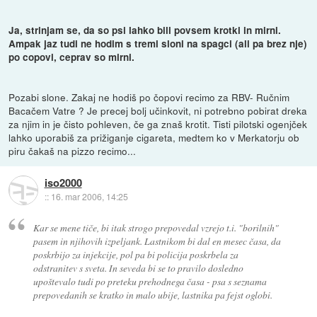
Ja, strinjam se, da so psi lahko bili povsem krotki in mirni.
Ampak jaz tudi ne hodim s tremi sloni na spagci (ali pa brez nje)
po copovi, ceprav so mirni.
Pozabi slone. Zakaj ne hodiš po čopovi recimo za RBV- Ručnim
Bacačem Vatre ? Je precej bolj učinkovit, ni potrebno pobirat dreka
za njim in je čisto pohleven, če ga znaš krotit. Tisti pilotski ogenjček
lahko uporabiš za prižiganje cigareta, medtem ko v Merkatorju ob
piru čakaš na pizzo recimo...
iso2000
::
16. mar 2006, 14:25
Kar se mene tiče, bi itak strogo prepovedal vzrejo t.i. "borilnih"
pasem in njihovih izpeljank. Lastnikom bi dal en mesec časa, da
poskrbijo za injekcije, pol pa bi policija poskrbela za
odstranitev s sveta. In seveda bi se to pravilo dosledno
upoštevalo tudi po preteku prehodnega časa - psa s seznama
prepovedanih se kratko in malo ubije, lastnika pa fejst oglobi.