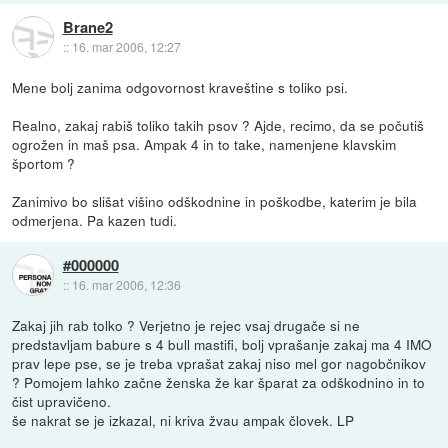
Brane2
::
16. mar 2006, 12:27
Mene bolj zanima odgovornost kraveštine s toliko psi.
Realno, zakaj rabiš toliko takih psov ? Ajde, recimo, da se počutiš
ogrožen in maš psa. Ampak 4 in to take, namenjene klavskim
športom ?
Zanimivo bo slišat višino odškodnine in poškodbe, katerim je bila
odmerjena. Pa kazen tudi.
#000000
::
16. mar 2006, 12:36
Zakaj jih rab tolko ? Verjetno je rejec vsaj drugače si ne
predstavljam babure s 4 bull mastifi, bolj vprašanje zakaj ma 4 IMO
prav lepe pse, se je treba vprašat zakaj niso mel gor nagobčnikov
? Pomojem lahko začne ženska že kar šparat za odškodnino in to
čist upravičeno.
še nakrat se je izkazal, ni kriva žvau ampak človek. LP