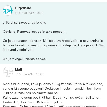
BigWhale
::
16. mar 2006, 15:22
> Torej se zaveda, da je kriv.
Odvisno. Ponavadi se, ce je tako naucen.
Ce je pa naucen, da vsak, ki ti stopi za hrbet velja za sovraznika in
te more braniti, potem bo pa ponosen na dejanje, ki ga je storil. Saj
je ravnal v dobri veri.
3/4 je v vzgoji, morda se vec.
Mati
::
16. mar 2006, 15:28
Meni tudi ni jasno, kako je lahko 50 kg ženska krotila 4 takšne pse,
vendar bi vseeno odgovoril Dedalusu in ostalim umskim bolnikom,
ki bi se šli zdaj nek holokavst nad psi.
Kaj je zate nevaren pes? Pit bull, Doga, Nemški ovčar, Bull terier,
Rodweiler, Doberman, Koker španjel...?
Sam imam Pit bulla starega 12 let in večinoma grem na sprehod z