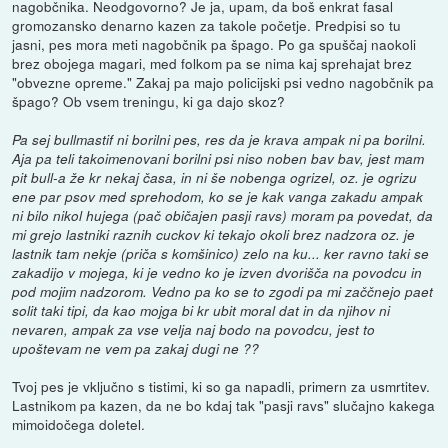
nagobčnika. Neodgovorno? Je ja, upam, da boš enkrat fasal
gromozansko denarno kazen za takole početje. Predpisi so tu
jasni, pes mora meti nagobčnik pa špago. Po ga spuščaj naokoli
brez obojega magari, med folkom pa se nima kaj sprehajat brez
"obvezne opreme." Zakaj pa majo policijski psi vedno nagobčnik pa
špago? Ob vsem treningu, ki ga dajo skoz?
Pa sej bullmastif ni borilni pes, res da je krava ampak ni pa borilni.
Aja pa teli takoimenovani borilni psi niso noben bav bav, jest mam
pit bull-a že kr nekaj časa, in ni še nobenga ogrizel, oz. je ogrizu
ene par psov med sprehodom, ko se je kak vanga zakadu ampak
ni bilo nikol hujega (pač običajen pasji ravs) moram pa povedat, da
mi grejo lastniki raznih cuckov ki tekajo okoli brez nadzora oz. je
lastnik tam nekje (priča s komšinico) zelo na ku... ker ravno taki se
zakadijo v mojega, ki je vedno ko je izven dvorišča na povodcu in
pod mojim nadzorom. Vedno pa ko se to zgodi pa mi začčnejo paet
solit taki tipi, da kao mojga bi kr ubit moral dat in da njihov ni
nevaren, ampak za vse velja naj bodo na povodcu, jest to
upoštevam ne vem pa zakaj dugi ne ??
Tvoj pes je vključno s tistimi, ki so ga napadli, primern za usmrtitev.
Lastnikom pa kazen, da ne bo kdaj tak "pasji ravs" slučajno kakega
mimoidočega doletel.