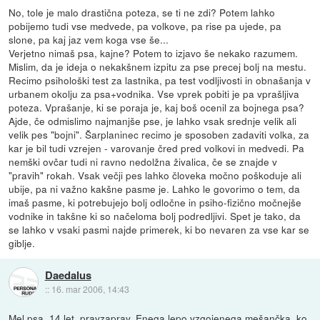
No, tole je malo drastična poteza, se ti ne zdi? Potem lahko
pobijemo tudi vse medvede, pa volkove, pa rise pa ujede, pa
slone, pa kaj jaz vem koga vse še...
Verjetno nimaš psa, kajne? Potem to izjavo še nekako razumem.
Mislim, da je ideja o nekakšnem izpitu za pse precej bolj na mestu.
Recimo psihološki test za lastnika, pa test vodljivosti in obnašanja v
urbanem okolju za psa+vodnika. Vse vprek pobiti je pa vprašljiva
poteza. Vprašanje, ki se poraja je, kaj boš ocenil za bojnega psa?
Ajde, če odmislimo najmanjše pse, je lahko vsak srednje velik ali
velik pes "bojni". Šarplaninec recimo je sposoben zadaviti volka, za
kar je bil tudi vzrejen - varovanje čred pred volkovi in medvedi. Pa
nemški ovčar tudi ni ravno nedolžna živalica, če se znajde v
"pravih" rokah. Vsak večji pes lahko človeka močno poškoduje ali
ubije, pa ni važno kakšne pasme je. Lahko le govorimo o tem, da
imaš pasme, ki potrebujejo bolj odločne in psiho-fizično močnejše
vodnike in takšne ki so načeloma bolj podredljivi. Spet je tako, da
se lahko v vsaki pasmi najde primerek, ki bo nevaren za vse kar se
giblje.
Daedalus
::
16. mar 2006, 14:43
Mel psa, 14 let, pravzaprav. Enega lepo vzgojenega mešančka, ko