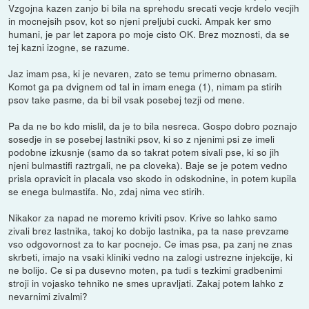
Vzgojna kazen zanjo bi bila na sprehodu srecati vecje krdelo vecjih
in mocnejsih psov, kot so njeni preljubi cucki. Ampak ker smo
humani, je par let zapora po moje cisto OK. Brez moznosti, da se
tej kazni izogne, se razume.
Jaz imam psa, ki je nevaren, zato se temu primerno obnasam.
Komot ga pa dvignem od tal in imam enega (1), nimam pa stirih
psov take pasme, da bi bil vsak posebej tezji od mene.
Pa da ne bo kdo mislil, da je to bila nesreca. Gospo dobro poznajo
sosedje in se posebej lastniki psov, ki so z njenimi psi ze imeli
podobne izkusnje (samo da so takrat potem sivali pse, ki so jih
njeni bulmastifi raztrgali, ne pa cloveka). Baje se je potem vedno
prisla opravicit in placala vso skodo in odskodnine, in potem kupila
se enega bulmastifa. No, zdaj nima vec stirih.
Nikakor za napad ne moremo kriviti psov. Krive so lahko samo
zivali brez lastnika, takoj ko dobijo lastnika, pa ta nase prevzame
vso odgovornost za to kar pocnejo. Ce imas psa, pa zanj ne znas
skrbeti, imajo na vsaki kliniki vedno na zalogi ustrezne injekcije, ki
ne bolijo. Ce si pa dusevno moten, pa tudi s tezkimi gradbenimi
stroji in vojasko tehniko ne smes upravljati. Zakaj potem lahko z
nevarnimi zivalmi?