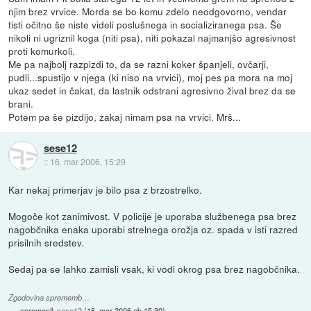
njim brez vrvice. Morda se bo komu zdelo neodgovorno, vendar
tisti očitno še niste videli poslušnega in socializiranega psa. Še
nikoli ni ugriznil koga (niti psa), niti pokazal najmanjšo agresivnost
proti komurkoli.
Me pa najbolj razpizdi to, da se razni koker španjeli, ovčarji,
pudli...spustijo v njega (ki niso na vrvici), moj pes pa mora na moj
ukaz sedet in čakat, da lastnik odstrani agresivno žival brez da se
brani.
Potem pa še pizdijo, zakaj nimam psa na vrvici. Mrš...
sese12
::
16. mar 2006, 15:29
Kar nekaj primerjav je bilo psa z brzostrelko.
Mogoče kot zanimivost. V policije je uporaba službenega psa brez
nagobčnika enaka uporabi strelnega orožja oz. spada v isti razred
prisilnih sredstev.
Sedaj pa se lahko zamisli vsak, ki vodi okrog psa brez nagobčnika.
Zgodovina sprememb…
spremenil:
sese12
(
16. mar 2006 ob 15:30
)