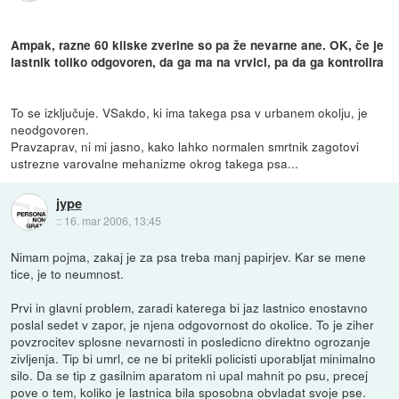
Ampak, razne 60 kilske zverine so pa že nevarne ane. OK, če je
lastnik toliko odgovoren, da ga ma na vrvici, pa da ga kontrolira
To se izključuje. VSakdo, ki ima takega psa v urbanem okolju, je
neodgovoren.
Pravzaprav, ni mi jasno, kako lahko normalen smrtnik zagotovi
ustrezne varovalne mehanizme okrog takega psa...
jype
::
16. mar 2006, 13:45
Nimam pojma, zakaj je za psa treba manj papirjev. Kar se mene
tice, je to neumnost.
Prvi in glavni problem, zaradi katerega bi jaz lastnico enostavno
poslal sedet v zapor, je njena odgovornost do okolice. To je ziher
povzrocitev splosne nevarnosti in posledicno direktno ogrozanje
zivljenja. Tip bi umrl, ce ne bi pritekli policisti uporabljat minimalno
silo. Da se tip z gasilnim aparatom ni upal mahnit po psu, precej
pove o tem, koliko je lastnica bila sposobna obvladat svoje pse.