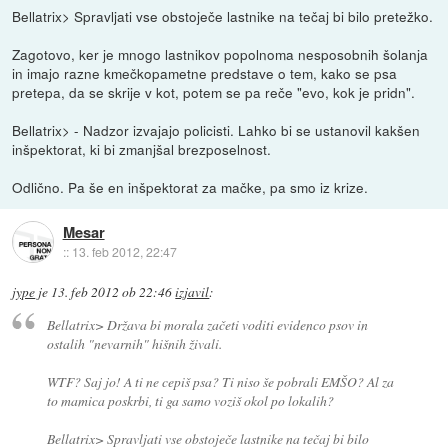
Bellatrix> Spravljati vse obstoječe lastnike na tečaj bi bilo pretežko.
Zagotovo, ker je mnogo lastnikov popolnoma nesposobnih šolanja
in imajo razne kmečkopametne predstave o tem, kako se psa
pretepa, da se skrije v kot, potem se pa reče "evo, kok je pridn".
Bellatrix> - Nadzor izvajajo policisti. Lahko bi se ustanovil kakšen
inšpektorat, ki bi zmanjšal brezposelnost.
Odlično. Pa še en inšpektorat za mačke, pa smo iz krize.
Mesar
::
13. feb 2012, 22:47
jype
je
13. feb 2012 ob 22:46
izjavil
:
Bellatrix> Država bi morala začeti voditi evidenco psov in
ostalih "nevarnih" hišnih živali.
WTF? Saj jo! A ti ne cepiš psa? Ti niso še pobrali EMŠO? Al za
to mamica poskrbi, ti ga samo voziš okol po lokalih?
Bellatrix> Spravljati vse obstoječe lastnike na tečaj bi bilo