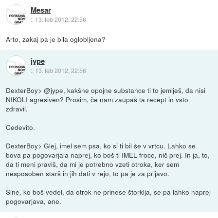
Mesar
::
13. feb 2012, 22:56
Arto, zakaj pa je bila oglobljena?
jype
::
13. feb 2012, 22:56
DexterBoy> @jype, kakšne opojne substance ti to jemlješ, da nisi
NIKOLI agresiven? Prosim, če nam zaupaš ta recept in vsto
zdravil.
Cedevito.
DexterBoy> Glej, imel sem psa, ko si ti bil še v vrtcu. Lahko se
bova pa pogovarjala naprej, ko boš ti IMEL froce, nič prej. In ja, to,
da ti meni praviš, da mi je potrebno vzeti otroka, ker sem
nesposoben starš in jih dati v rejo, to pa je za prijavo.
Sine, ko boš vedel, da otrok ne prinese štorklja, se pa lahko naprej
pogovarjava, ane.