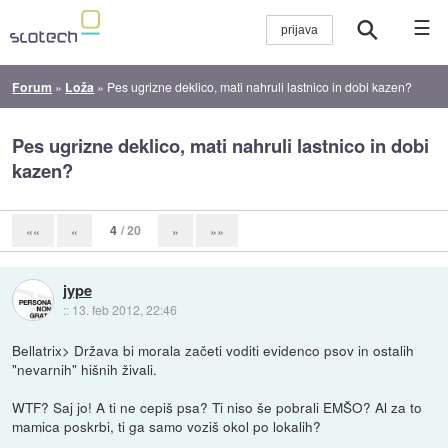
☰
Forum
»
Loža
»
Pes ugrizne deklico, mati nahruli lastnico in dobi kazen?
Pes ugrizne deklico, mati nahruli lastnico in dobi
kazen?
4
/ 20
««
«
»
»»
jype
::
13. feb 2012, 22:46
Bellatrix> Država bi morala začeti voditi evidenco psov in ostalih
"nevarnih" hišnih živali.
WTF? Saj jo! A ti ne cepiš psa? Ti niso še pobrali EMŠO? Al za to
mamica poskrbi, ti ga samo voziš okol po lokalih?