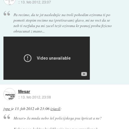
::
13. feb 2012, 23:07
Pa recimo, da te jst naslednjic na troli pohodim oziroma ti po
pomoti stopim recimo na (pretiravam) glavo, mi ne rect da se
neb ti razfuku pa mi zacel tezit oziroma kr pomoj probu fizicno
obracunat z mano...
Mesar
::
13. feb 2012, 23:08
jype
je
13. feb 2012 ob 23:06
izjavil
:
Mesar> Ja mnda nebo šel policijskega psa špricat a ne?
Kako pa ve, kakšno kvalifikacijo ima pes opravljeno?