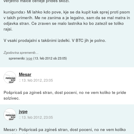
verjetno malce ceneje prideš skozi.
kunigunda> Mi lahko kdo pove, kje se da kupit kak sprej proti psom
v takih primerih. Me ne zanima a je legalno, sam da se mal matra in
odjavka stran. Ce zraven se malo lastnika ko bo zatezil se toliko
rajsi.
V vsaki prodajalni s takšnimi izdelki. V BTC jih je polno.
Zgodovina sprememb…
spremenilo:
jype
(
13. feb 2012 ob 23:05
)
Mesar
::
13. feb 2012, 23:05
Pošpricaš pa zgineš stran, dost poceni, no ne vem koliko te pride
solzivec.
jype
::
13. feb 2012, 23:05
Mesar> Pošpricaš pa zgineš stran, dost poceni, no ne vem koliko