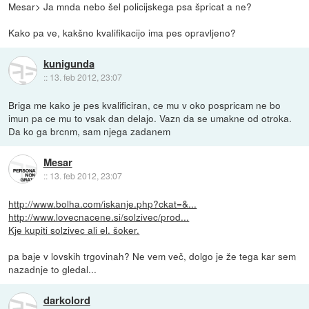
Mesar> Ja mnda nebo šel policijskega psa špricat a ne?
Kako pa ve, kakšno kvalifikacijo ima pes opravljeno?
kunigunda
::
13. feb 2012, 23:07
Briga me kako je pes kvalificiran, ce mu v oko pospricam ne bo
imun pa ce mu to vsak dan delajo. Vazn da se umakne od otroka.
Da ko ga brcnm, sam njega zadanem
Mesar
::
13. feb 2012, 23:07
http://www.bolha.com/iskanje.php?ckat=&...
http://www.lovecnacene.si/solzivec/prod...
Kje kupiti solzivec ali el. šoker.
pa baje v lovskih trgovinah? Ne vem več, dolgo je že tega kar sem
nazadnje to gledal...
darkolord