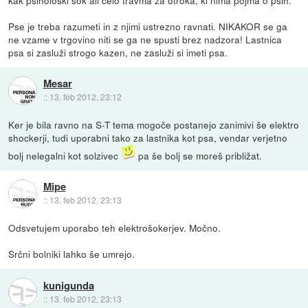
kak psihološki šok ali celo travma za otroka, ki nima pojma o psih.
Pse je treba razumeti in z njimi ustrezno ravnati. NIKAKOR se ga
ne vzame v trgovino niti se ga ne spusti brez nadzora! Lastnica
psa si zasluži strogo kazen, ne zasluži si imeti psa.
Mesar
::
13. feb 2012, 23:12
Ker je bila ravno na S-T tema mogoče postanejo zanimivi še elektro
shockerji, tudi uporabni tako za lastnika kot psa, vendar verjetno
bolj nelegalni kot solzivec
pa še bolj se moreš približat.
Mipe
::
13. feb 2012, 23:13
Odsvetujem uporabo teh elektrošokerjev. Močno.
Srčni bolniki lahko še umrejo.
kunigunda
::
13. feb 2012, 23:13