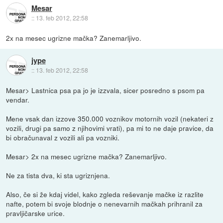
Mesar
::
13. feb 2012, 22:58
2x na mesec ugrizne mačka? Zanemarljivo.
jype
::
13. feb 2012, 22:58
Mesar> Lastnica psa pa jo je izzvala, sicer posredno s psom pa
vendar.
Mene vsak dan izzove 350.000 voznikov motornih vozil (nekateri z
vozili, drugi pa samo z njihovimi vrati), pa mi to ne daje pravice, da
bi obračunaval z vozili ali pa vozniki.
Mesar> 2x na mesec ugrizne mačka? Zanemarljivo.
Ne za tista dva, ki sta ugriznjena.
Also, če si že kdaj videl, kako zgleda reševanje mačke iz razlite
nafte, potem bi svoje blodnje o nenevarnih mačkah prihranil za
pravljičarske urice.