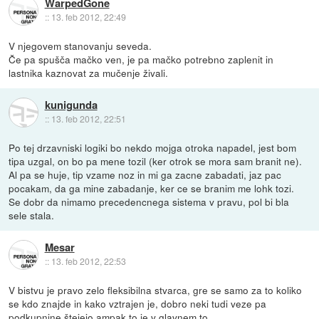
WarpedGone
::
13. feb 2012, 22:49
V njegovem stanovanju seveda.
Če pa spušča mačko ven, je pa mačko potrebno zaplenit in
lastnika kaznovat za mučenje živali.
kunigunda
::
13. feb 2012, 22:51
Po tej drzavniski logiki bo nekdo mojga otroka napadel, jest bom
tipa uzgal, on bo pa mene tozil (ker otrok se mora sam branit ne).
Al pa se huje, tip vzame noz in mi ga zacne zabadati, jaz pac
pocakam, da ga mine zabadanje, ker ce se branim me lohk tozi.
Se dobr da nimamo precedencnega sistema v pravu, pol bi bla
sele stala.
Mesar
::
13. feb 2012, 22:53
V bistvu je pravo zelo fleksibilna stvarca, gre se samo za to koliko
se kdo znajde in kako vztrajen je, dobro neki tudi veze pa
podkupnine štejejo ampak to je v glavnem to.