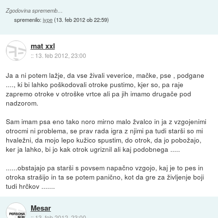
Zgodovina sprememb…
spremenilo:
jype
(
13. feb 2012 ob 22:59
)
mat xxl
::
13. feb 2012, 23:00
Ja a ni potem lažje, da vse živali veverice, mačke, pse , podgane
...., ki bi lahko poškodovali otroke pustimo, kjer so, pa raje
zapremo otroke v otroške vrtce ali pa jih imamo drugače pod
nadzorom.
Sam imam psa eno tako noro mirno malo žvalco in ja z vzgojenimi
otrocmi ni problema, se prav rada igra z njimi pa tudi starši so mi
hvaležni, da mojo lepo kužico spustim, do otrok, da jo pobožajo,
ker ja lahko, bi jo kak otrok ugriznil ali kaj podobnega .....
......obstajajo pa starši s povsem napačno vzgojo, kaj je to pes in
otroka strašijo in ta se potem panično, kot da gre za življenje boji
tudi hrčkov .......
Mesar
::
13. feb 2012, 23:00