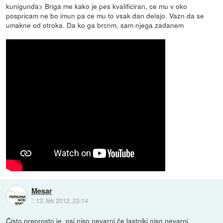
kunigunda> Briga me kako je pes kvalificiran, ce mu v oko
pospricam ne bo imun pa ce mu to vsak dan delajo. Vazn da se
umakne od otroka. Da ko ga brcnm, sam njega zadanem
Mesar
::
13. feb 2012, 23:14
Čisto preprosto je, psi niso nevarni če lastniki niso nevarni.