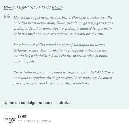
Mipe
je
13. feb 2012 ob 23:11
izjavil
:
Ma, kot da so psi nevarni. Jok, brate, človek je človeku zver. Psi
naredijo neprimerno manj škode, zaradi enega pasjega ugriza v
gleženj ni še nihče umrl. Ugriz v gleženj je namreč le opozorilo,
če bi pes imel namen resno napasti, bi šavsnil proti vratu.
Seveda pa vsi vidijo napad na gleženj kot napad na lastno
življenje. Jokice. Tudi otroku to ne prizadene nobene škode,
morda kak psihološki šok ali celo travma za otroka, ki nima
pojma o psih.
Pse je treba razumeti in z njimi ustrezno ravnati. NIKAKOR se ga
ne vzame v trgovino niti se ga ne spusti brez nadzora! Lastnica
psa si zasluži strogo kazen, ne zasluži si imeti psa.
Upam da se dolgo ne bos mel otrok...
jype
::
13. feb 2012, 23:14