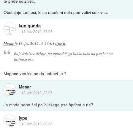
te pride solzivec.
Obstajajo tudi psi, ki so naučeni dela pod vplivi solzivca.
kunigunda
::
13. feb 2012, 23:05
Mesar
je
13. feb 2012 ob 23:04
izjavil
:
Baje solzivec deluje, pa uporabiš ga lahko tako na psu kot na
lastniku psa.
Mogoce ves kje se da nabavt to ?
Mesar
::
13. feb 2012, 23:05
Ja mnda nebo šel policijskega psa špricat a ne?
jype
::
13. feb 2012, 23:06