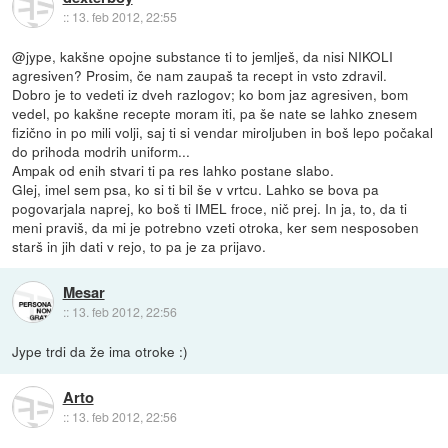
::
13. feb 2012, 22:55
@jype, kakšne opojne substance ti to jemlješ, da nisi NIKOLI
agresiven? Prosim, če nam zaupaš ta recept in vsto zdravil.
Dobro je to vedeti iz dveh razlogov; ko bom jaz agresiven, bom
vedel, po kakšne recepte moram iti, pa še nate se lahko znesem
fizično in po mili volji, saj ti si vendar miroljuben in boš lepo počakal
do prihoda modrih uniform...
Ampak od enih stvari ti pa res lahko postane slabo.
Glej, imel sem psa, ko si ti bil še v vrtcu. Lahko se bova pa
pogovarjala naprej, ko boš ti IMEL froce, nič prej. In ja, to, da ti
meni praviš, da mi je potrebno vzeti otroka, ker sem nesposoben
starš in jih dati v rejo, to pa je za prijavo.
Mesar
::
13. feb 2012, 22:56
Jype trdi da že ima otroke :)
Arto
::
13. feb 2012, 22:56