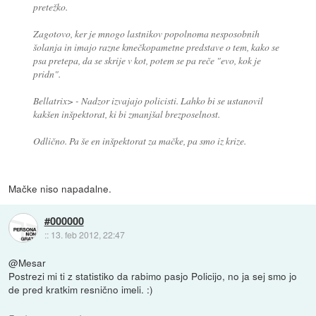
pretežko.
Zagotovo, ker je mnogo lastnikov popolnoma nesposobnih
šolanja in imajo razne kmečkopametne predstave o tem, kako se
psa pretepa, da se skrije v kot, potem se pa reče "evo, kok je
pridn".
Bellatrix> - Nadzor izvajajo policisti. Lahko bi se ustanovil
kakšen inšpektorat, ki bi zmanjšal brezposelnost.
Odlično. Pa še en inšpektorat za mačke, pa smo iz krize.
Mačke niso napadalne.
#000000
::
13. feb 2012, 22:47
@Mesar
Postrezi mi ti z statistiko da rabimo pasjo Policijo, no ja sej smo jo
de pred kratkim resnično imeli. :)