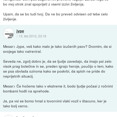
bo moj otrok znal spoprijeti z vsemi izzivi življenja.
Upam, da se bo tudi tvoj. Da ne bo preveč odvisen od tebe celo
življenje.
jype
::
13. feb 2012, 23:18
Mesar> Jype, veš kako malo je tako izučenih psov? Dvomim, da si
svojega tako natreniral.
Seveda ne, zgolj dobro je, da se ljudje zavedajo, da imajo psi zelo
visok prag bolečine in se, preden igrajo heroje, poučijo o tem, kako
se psa obvlada oziroma kako se poskrbi, da sploh ne pride do
neprijetnih situacij.
Mesar> Če hočemo tako v ekstreme it, bodo ljudje počasi z ročnimi
bombami hodli na sprehode.
Ja, pa vsi se bomo hmal s tovornimi vlaki vozil v štacuno, ker je
tako bolj varno.