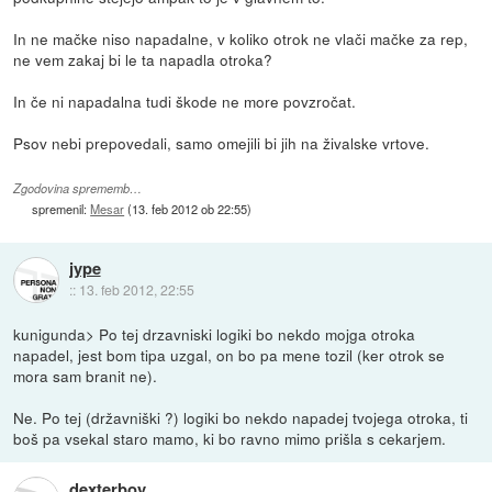
In ne mačke niso napadalne, v koliko otrok ne vlači mačke za rep,
ne vem zakaj bi le ta napadla otroka?
In če ni napadalna tudi škode ne more povzročat.
Psov nebi prepovedali, samo omejili bi jih na živalske vrtove.
Zgodovina sprememb…
spremenil:
Mesar
(
13. feb 2012 ob 22:55
)
jype
::
13. feb 2012, 22:55
kunigunda> Po tej drzavniski logiki bo nekdo mojga otroka
napadel, jest bom tipa uzgal, on bo pa mene tozil (ker otrok se
mora sam branit ne).
Ne. Po tej (državniški ?) logiki bo nekdo napadej tvojega otroka, ti
boš pa vsekal staro mamo, ki bo ravno mimo prišla s cekarjem.
dexterboy