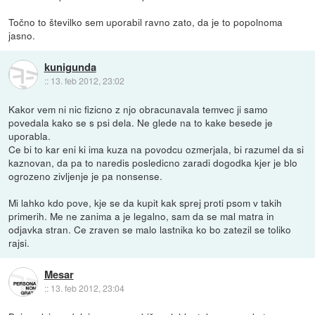
Točno to številko sem uporabil ravno zato, da je to popolnoma
jasno.
kunigunda
::
13. feb 2012, 23:02
Kakor vem ni nic fizicno z njo obracunavala temvec ji samo
povedala kako se s psi dela. Ne glede na to kake besede je
uporabla.
Ce bi to kar eni ki ima kuza na povodcu ozmerjala, bi razumel da si
kaznovan, da pa to naredis posledicno zaradi dogodka kjer je blo
ogrozeno zivljenje je pa nonsense.
Mi lahko kdo pove, kje se da kupit kak sprej proti psom v takih
primerih. Me ne zanima a je legalno, sam da se mal matra in
odjavka stran. Ce zraven se malo lastnika ko bo zatezil se toliko
rajsi.
Mesar
::
13. feb 2012, 23:04