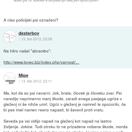
A niso policijski psi označeni?
dexterboy
::
13. feb 2012, 23:08
Na hitro našel "abrambo":
http://www.lovec.biz/index.php/varnost/...
Mipe
::
13. feb 2012, 23:11
Ma, kot da so psi nevarni. Jok, brate, človek je človeku zver. Psi
naredijo neprimerno manj škode, zaradi enega pasjega ugriza v
gleženj ni še nihče umrl. Ugriz v gleženj je namreč le opozorilo, če
bi pes imel namen resno napasti, bi šavsnil proti vratu.
Seveda pa vsi vidijo napad na gleženj kot napad na lastno
življenje. Jokice. Tudi otroku to ne prizadene nobene škode, morda