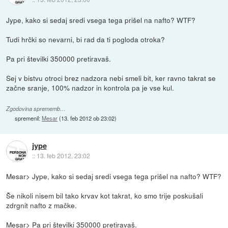
Jype, kako si sedaj sredi vsega tega prišel na nafto? WTF?
Tudi hrčki so nevarni, bi rad da ti pogloda otroka?
Pa pri številki 350000 pretiravaš.
Sej v bistvu otroci brez nadzora nebi smeli bit, ker ravno takrat se
začne sranje, 100% nadzor in kontrola pa je vse kul.
Zgodovina sprememb…
spremenil:
Mesar
(
13. feb 2012 ob 23:02
)
jype
::
13. feb 2012, 23:02
Mesar> Jype, kako si sedaj sredi vsega tega prišel na nafto? WTF?
Še nikoli nisem bil tako krvav kot takrat, ko smo trije poskušali
zdrgnit nafto z mačke.
Mesar> Pa pri številki 350000 pretiravaš.