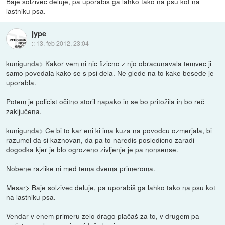
Baje solzivec deluje, pa uporabiš ga lahko tako na psu kot na
lastniku psa.
jype
::
13. feb 2012, 23:04
kunigunda> Kakor vem ni nic fizicno z njo obracunavala temvec ji
samo povedala kako se s psi dela. Ne glede na to kake besede je
uporabla.
Potem je policist očitno storil napako in se bo pritožila in bo reč
zaključena.
kunigunda> Ce bi to kar eni ki ima kuza na povodcu ozmerjala, bi
razumel da si kaznovan, da pa to naredis posledicno zaradi
dogodka kjer je blo ogrozeno zivljenje je pa nonsense.
Nobene razlike ni med tema dvema primeroma.
Mesar> Baje solzivec deluje, pa uporabiš ga lahko tako na psu kot
na lastniku psa.
Vendar v enem primeru zelo drago plačaš za to, v drugem pa