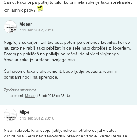
Samo, kako bi pa potlej to bilo, ko bi imela šokerje tako sprehajalec
kot lastnik psov?
Mesar
::
13. feb 2012, 23:16
Najprej s šokerjem zrihtaš psa, potem pa špricneš lastnika, ker se
mu zato ne rabiš tako prbližat in ga šele nato dotolčeš z šokerjem.
Potem pa pokličeš na policijo pa rečeš, da si videl vinjenega
človeka kako je pretepel svojega psa.
Če hočemo tako v ekstreme it, bodo ljudje počasi z ročnimi
bombami hodli na sprehode.
Zgodovina sprememb…
spremenil:
Mesar
(
13. feb 2012 ob 23:18
)
Mipe
::
13. feb 2012, 23:16
Nisem človek, ki bi svoje ljubljenčke ali otroke ovijal v vato,
kunigunda. Sem pač zagovornik pravične vzgoje. Zaradi tega se