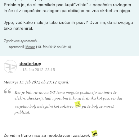
Problem je, da si marsikdo psa kupi/"zrihta" z napačnim razlogom
in če ni z napačnim razlogom pa običajno ne zna skrbet za njega.
Jype, veš kako malo je tako izučenih psov? Dvomim, da si svojega
tako natreniral.
Zgodovina sprememb…
spremenil:
Mesar
(
13. feb 2012 ob 23:14
)
dexterboy
::
13. feb 2012, 23:15
Mesar
je
13. feb 2012 ob 23:12
izjavil
:
Ker je bila ravno na S-T tema mogoče postanejo zanimivi še
elektro shockerji, tudi uporabni tako za lastnika kot psa, vendar
verjetno bolj nelegalni kot solzivec
pa še bolj se moreš
približat.
Že vidim tržno nišo za neobdavčen zaslužek