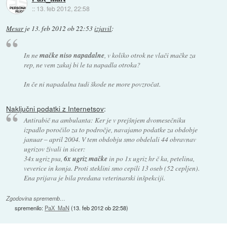
::
13. feb 2012, 22:58
Mesar
je
13. feb 2012 ob 22:53
izjavil
:
In ne
mačke niso napadalne
, v koliko otrok ne vlači mačke za
rep, ne vem zakaj bi le ta napadla otroka?
In če ni napadalna tudi škode ne more povzročat.
Naključni podatki z Internetsov
:
Antirabič na ambulanta: Ker je v prejšnjem dvomesečniku
izpadlo poročilo za to področje, navajamo podatke za obdobje
januar – april 2004. V tem obdobju smo obdelali 44 obravnav
ugrizov živali in sicer:
34x ugriz psa,
6x ugriz mačke
in po 1x ugriz hr č ka, petelina,
veverice in konja. Proti steklini smo cepili 13 oseb (52 cepljen).
Ena prijava je bila predana veterinarski inšpekciji.
Zgodovina sprememb…
spremenilo:
PaX_MaN
(
13. feb 2012 ob 22:58
)