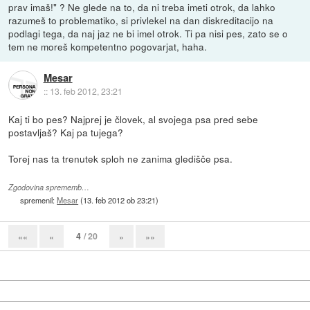
prav imaš!" ? Ne glede na to, da ni treba imeti otrok, da lahko
razumeš to problematiko, si privlekel na dan diskreditacijo na
podlagi tega, da naj jaz ne bi imel otrok. Ti pa nisi pes, zato se o
tem ne moreš kompetentno pogovarjat, haha.
Mesar
::
13. feb 2012, 23:21
Kaj ti bo pes? Najprej je človek, al svojega psa pred sebe
postavljaš? Kaj pa tujega?
Torej nas ta trenutek sploh ne zanima gledišče psa.
Zgodovina sprememb…
spremenil:
Mesar
(
13. feb 2012 ob 23:21
)
4
/ 20
««
«
»
»»