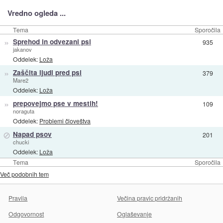
Vredno ogleda ...
Tema
Sporočila
»
Sprehod in odvezani psi
935
jakanov
Oddelek:
Loža
»
Zaščita ljudi pred psi
379
Mare2
Oddelek:
Loža
»
prepovejmo pse v mestih!
109
noraguta
Oddelek:
Problemi človeštva
⊘
Napad psov
201
chucki
Oddelek:
Loža
Tema
Sporočila
Več podobnih tem
Pravila
Večina pravic pridržanih
Odgovornost
Oglaševanje