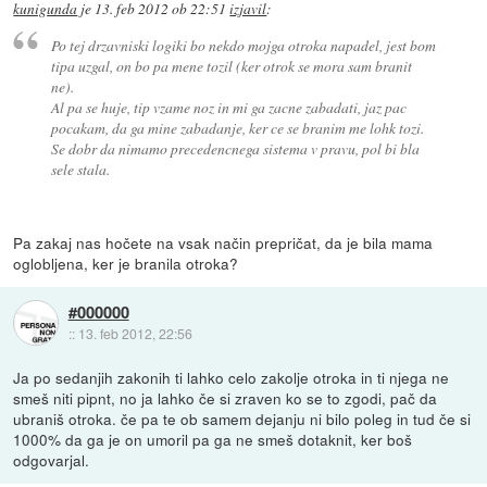
kunigunda
je
13. feb 2012 ob 22:51
izjavil
:
Po tej drzavniski logiki bo nekdo mojga otroka napadel, jest bom
tipa uzgal, on bo pa mene tozil (ker otrok se mora sam branit
ne).
Al pa se huje, tip vzame noz in mi ga zacne zabadati, jaz pac
pocakam, da ga mine zabadanje, ker ce se branim me lohk tozi.
Se dobr da nimamo precedencnega sistema v pravu, pol bi bla
sele stala.
Pa zakaj nas hočete na vsak način prepričat, da je bila mama
oglobljena, ker je branila otroka?
#000000
::
13. feb 2012, 22:56
Ja po sedanjih zakonih ti lahko celo zakolje otroka in ti njega ne
smeš niti pipnt, no ja lahko če si zraven ko se to zgodi, pač da
ubraniš otroka. če pa te ob samem dejanju ni bilo poleg in tud če si
1000% da ga je on umoril pa ga ne smeš dotaknit, ker boš
odgovarjal.