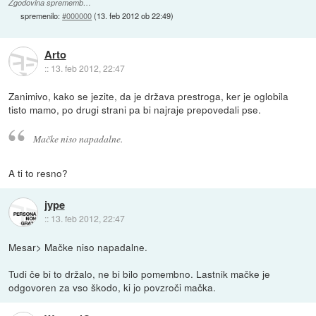
Zgodovina sprememb…
spremenilo:
#000000
(
13. feb 2012 ob 22:49
)
Arto
::
13. feb 2012, 22:47
Zanimivo, kako se jezite, da je država prestroga, ker je oglobila
tisto mamo, po drugi strani pa bi najraje prepovedali pse.
Mačke niso napadalne.
A ti to resno?
jype
::
13. feb 2012, 22:47
Mesar> Mačke niso napadalne.
Tudi če bi to držalo, ne bi bilo pomembno. Lastnik mačke je
odgovoren za vso škodo, ki jo povzroči mačka.