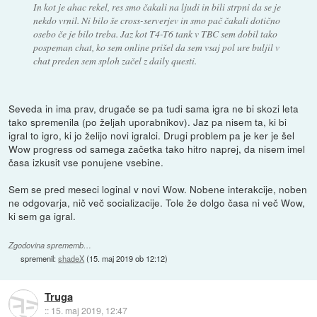
In kot je ahac rekel, res smo čakali na ljudi in bili strpni da se je
nekdo vrnil. Ni bilo še cross-serverjev in smo pač čakali dotično
osebo če je bilo treba. Jaz kot T4-T6 tank v TBC sem dobil tako
pospeman chat, ko sem online prišel da sem vsaj pol ure buljil v
chat preden sem sploh začel z daily questi.
Seveda in ima prav, drugače se pa tudi sama igra ne bi skozi leta
tako spremenila (po željah uporabnikov). Jaz pa nisem ta, ki bi
igral to igro, ki jo želijo novi igralci. Drugi problem pa je ker je šel
Wow progress od samega začetka tako hitro naprej, da nisem imel
časa izkusit vse ponujene vsebine.
Sem se pred meseci loginal v novi Wow. Nobene interakcije, noben
ne odgovarja, nič več socializacije. Tole že dolgo časa ni več Wow,
ki sem ga igral.
Zgodovina sprememb…
spremenil:
shadeX
(
15. maj 2019 ob 12:12
)
Truga
::
15. maj 2019, 12:47