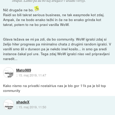
obupal. Lahko pa da bo kaj drugače v uradni verziji.
Nič drugače ne bo.
Raidi so bili takrat serious business, ne tak easymode kot zdaj.
Ampak, če ne bodo enako težki in če ne bo enako grinda kot
takrat, potem to ne bo pravi vanilla WoW.
Glava težava se mi pa zdi, da bo community. WoW igralci zdaj si
želijo hiter progress pa minimalno chata z drugimi random igralci. V
vanilli smo šli v duneon pa je nekdo imel kosilo... in smo ga sredi
instance čakal pol ure. Tega zdaj WoW igralci niso več pripravljeni
naredit...
Mato989
::
15. maj 2019, 11:47
Kako nismo na privatki nostalrius nas je blo gor 11k pa je bil top
community
shadeX
::
15. maj 2019, 11:50