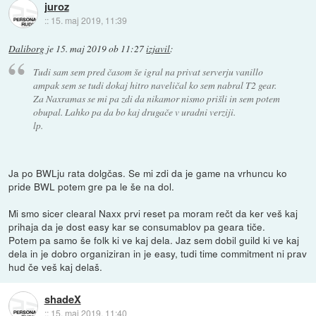
juroz
::
15. maj 2019, 11:39
Daliborg
je
15. maj 2019 ob 11:27
izjavil
:
Tudi sam sem pred časom še igral na privat serverju vanillo
ampak sem se tudi dokaj hitro naveličal ko sem nabral T2 gear.
Za Naxramas se mi pa zdi da nikamor nismo prišli in sem potem
obupal. Lahko pa da bo kaj drugače v uradni verziji.
lp.
Ja po BWLju rata dolgčas. Se mi zdi da je game na vrhuncu ko
pride BWL potem gre pa le še na dol.
Mi smo sicer clearal Naxx prvi reset pa moram rečt da ker veš kaj
prihaja da je dost easy kar se consumablov pa geara tiče.
Potem pa samo še folk ki ve kaj dela. Jaz sem dobil guild ki ve kaj
dela in je dobro organiziran in je easy, tudi time commitment ni prav
hud če veš kaj delaš.
shadeX
::
15. maj 2019, 11:40