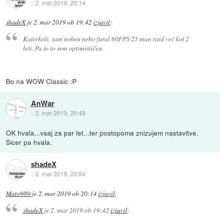
::
2. mar 2019, 20:14
shadeX
je
2. mar 2019 ob 19:42
izjavil
:
Katerkoli, sam noben nebo fural 60FPS 25 man raid več kot 2
leti. Pa še to sem optimističen.
Bo na WOW Classic :P
AnWar
::
2. mar 2019, 20:49
OK hvala...vsaj za par let...ter postopoma znizujem nastavitve.
Sicer pa hvala.
shadeX
::
2. mar 2019, 20:54
Mato989
je
2. mar 2019 ob 20:14
izjavil
:
shadeX
je
2. mar 2019 ob 19:42
izjavil
: