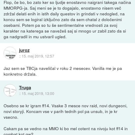
Flop, če bo, bo zato ker so ljudje enostavno naigrani takega načina
MMORPG-ja. Saj meni se je to dogajalo, enostavno nisem več
zdržal delati enih in istih daily questov in grindati v nedogled, na
koncu sem se logiral izključno zato da sem chatal z določenimi
osebami. Potem pa so tu še sentimentalne vrednosti za svoj
karakter na katerega se navežeš saj si mnogo ur zabil zato da si
ga nadgradil in mu ustvaril ugled.
juroz
::
15. maj 2019, 12:57
Jaz sem se TBCja naveličal v roku 2 mesecev. Vanilla me je pa
konkretno držala.
Truga
::
15. maj 2019, 13:00
Osebno se kr igram ff14. Vsake 3 mesce nov raid, novi dungeoni,
novi storyji. Koncam vse v parih tednih pol pa unsub, in je kr
vsecno.
Cakam pa se vedno na MMO ki bo mel cotent na nivoju kot ff14 in
combat kot gw2.