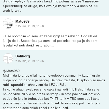
dni gameplaya.
Samo ob vikendih to potem nanese 9 mesecev.
Speedrunerji so drugo, ko zlevelajo karakterja v 4 dneh oz. 96
urah igranja.
Mato989
::
15. maj 2019, 11:56
Ja se spomnim ko sem jaz zacel igrqt sem rabil od 1 do 60 od
junija do 1. Septembra pa sem mel pocitnice res pa je da sem
levelal kot nub druid restoration...
Daliborg
::
15. maj 2019, 11:56
@Mato989
Mislim da je ahac ciljal na to novodoben community kateri igrajo
ljudje npr. od pandarije naprej. Se pravi za tiste, ki sploh niso nikoli
rabili uporabljati chat v smislu LFG /LFM .
In kot je ahac rekel, res smo čakali na ljudi in bili strpni da se je
nekdo vrnil. Ni bilo še cross-serverjev in smo pač čakali dotično
osebo če je bilo treba. Jaz kot T4-T6 tank v TBC sem dobil tako
pospeman chat, ko sem online prišel da sem vsaj pol ure buljil v
chat preden sem sploh začel z daily questi.