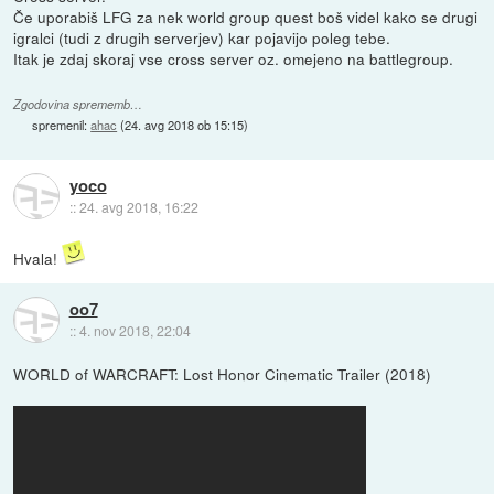
Če uporabiš LFG za nek world group quest boš videl kako se drugi
igralci (tudi z drugih serverjev) kar pojavijo poleg tebe.
Itak je zdaj skoraj vse cross server oz. omejeno na battlegroup.
Zgodovina sprememb…
spremenil:
ahac
(
24. avg 2018 ob 15:15
)
yoco
::
24. avg 2018, 16:22
Hvala!
oo7
::
4. nov 2018, 22:04
WORLD of WARCRAFT: Lost Honor Cinematic Trailer (2018)