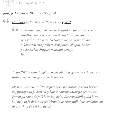
::
15. maj 2019, 11:45
juroz
je
15. maj 2019 ob 11:39
izjavil
:
Daliborg
je
15. maj 2019 ob 11:27
izjavil
:
Tudi sam sem pred časom še igral na privat serverju
vanillo ampak sem se tudi dokaj hitro naveličal ko
sem nabral T2 gear. Za Naxramas se mi pa zdi da
nikamor nismo prišli in sem potem obupal. Lahko
pa da bo kaj drugače v uradni verziji.
lp.
Ja po BWLju rata dolgčas. Se mi zdi da je game na vrhuncu ko
pride BWL potem gre pa le še na dol.
Mi smo sicer clearal Naxx prvi reset pa moram rečt da ker veš
kaj prihaja da je dost easy kar se consumablov pa geara tiče.
Potem pa samo še folk ki ve kaj dela. Jaz sem dobil guild ki ve
kaj dela in je dobro organiziran in je easy, tudi time commitment
ni prav hud če veš kaj delaš.