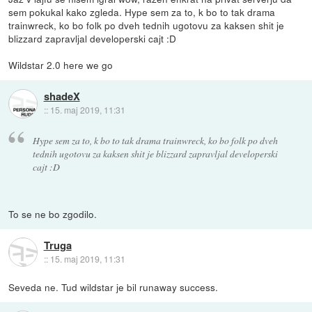
sem pokukal kako zgleda. Hype sem za to, k bo to tak drama
trainwreck, ko bo folk po dveh tednih ugotovu za kaksen shit je
blizzard zapravljal developerski cajt :D
Wildstar 2.0 here we go
shadeX
::
15. maj 2019, 11:31
Hype sem za to, k bo to tak drama trainwreck, ko bo folk po dveh
tednih ugotovu za kaksen shit je blizzard zapravljal developerski
cajt :D
To se ne bo zgodilo.
Truga
::
15. maj 2019, 11:31
Seveda ne. Tud wildstar je bil runaway success.