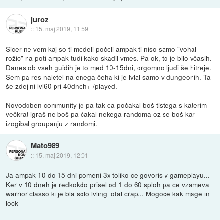
juroz
::
15. maj 2019, 11:59
Sicer ne vem kaj so ti modeli počeli ampak ti niso samo "vohal
rožic" na poti ampak tudi kako skadil vmes. Pa ok, to je bilo včasih.
Danes ob vseh guidih je to med 10-15dni, orgomno ljudi še hitreje.
Sem pa res naletel na enega čeha ki je lvlal samo v dungeonih. Ta
še zdej ni lvl60 pri 40dneh+ /played.
Novodoben community je pa tak da počakal boš tistega s katerim
večkrat igraš ne boš pa čakal nekega randoma oz se boš kar
izogibal groupanju z randomi.
Mato989
::
15. maj 2019, 12:01
Ja ampak 10 do 15 dni pomeni 3x toliko ce govoris v gameplayu...
Ker v 10 dneh je redkokdo prisel od 1 do 60 sploh pa ce vzameva
warrior classo ki je bla solo lvling total crap... Mogoce kak mage in
lock