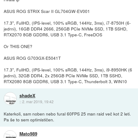
ASUS ROG STRIX Scar II GL704GW-EV001
17.3", FullHD, (IPS-level, 100% sRGB, 144Hz, 3ms), i7-8750H (6-
jedrni), 16GB DDR4 2666, 256GB PCIe NVMe SSD, 1TB SSHD,
RTX2070 8GB GDDR6, USB 3.1 Type-C, FreeDOS
Or THIS ONE?
ASUS ROG G703GX-E5041T
17.3", FullHD, (IPS-level, 100% sRGB, 144Hz, 3ms), i9-8950HK (6
jedrni), 32GB DDR4, 2x 256GB PCIe NVMe SSD, 1TB SSHD,
RTX2080 8GB GDDR6, USB 3.1 Type-C, Thunderbolt 3, WIN10
shadeX
::
2. mar 2019, 19:42
Katerkoli, sam noben nebo fural 60FPS 25 man raid več kot 2 leti.
Pa še to sem optimističen.
Mato989