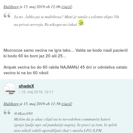
Daliborg
je
15. maj 2019 ob 12:06
izjavil
:
Ja no , lahko pa se multiboxa? Meni je ratalo s celotno ekipo 5ih
na privat serverju. Pa nikogar ne čakaš
Moznocze samo vecina ne igra tako... Valda se bodo nasli pacienti
ki bodo 60 ko bom jaz 20 alii 25...
Ampak vecina bo do 60 rabila NAJMANJ 45 dni cr odmisliva ostalo
vecino ki ne bo 60 nikoli
shadeX
::
15. maj 2019, 12:11
Daliborg
je
15. maj 2019 ob 11:56
izjavil
:
@Mato989
Mislim da je ahac ciljal na to novodoben community kateri
igrajo ljudje npr. od pandarije naprej. Se pravi za tiste, ki sploh
niso nikoli rabili uporabljati chat v smislu LFG /LFM .