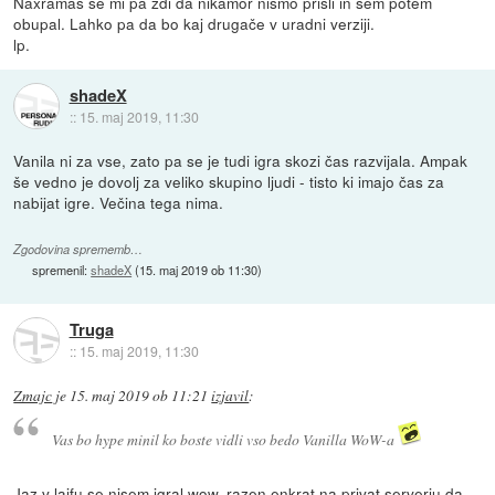
Naxramas se mi pa zdi da nikamor nismo prišli in sem potem
obupal. Lahko pa da bo kaj drugače v uradni verziji.
lp.
shadeX
::
15. maj 2019, 11:30
Vanila ni za vse, zato pa se je tudi igra skozi čas razvijala. Ampak
še vedno je dovolj za veliko skupino ljudi - tisto ki imajo čas za
nabijat igre. Večina tega nima.
Zgodovina sprememb…
spremenil:
shadeX
(
15. maj 2019 ob 11:30
)
Truga
::
15. maj 2019, 11:30
Zmajc
je
15. maj 2019 ob 11:21
izjavil
:
Vas bo hype minil ko boste vidli vso bedo Vanilla WoW-a
Jaz v lajfu se nisem igral wow, razen enkrat na privat serverju da