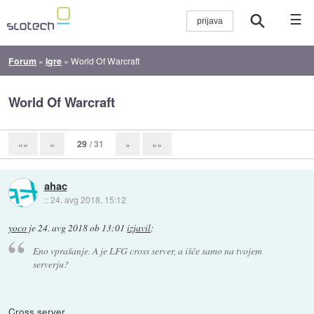
☰
Forum
»
Igre
»
World Of Warcraft
World Of Warcraft
29
/ 31
««
«
»
»»
ahac
::
24. avg 2018, 15:12
yoco
je
24. avg 2018 ob 13:01
izjavil
:
Eno vprašanje. A je LFG cross server, a išče samo na tvojem
serverju?
Cross server.