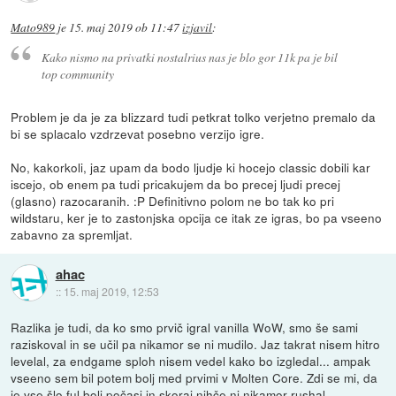
Mato989
je
15. maj 2019 ob 11:47
izjavil
:
Kako nismo na privatki nostalrius nas je blo gor 11k pa je bil
top community
Problem je da je za blizzard tudi petkrat tolko verjetno premalo da
bi se splacalo vzdrzevat posebno verzijo igre.
No, kakorkoli, jaz upam da bodo ljudje ki hocejo classic dobili kar
iscejo, ob enem pa tudi pricakujem da bo precej ljudi precej
(glasno) razocaranih. :P Definitivno polom ne bo tak ko pri
wildstaru, ker je to zastonjska opcija ce itak ze igras, bo pa vseeno
zabavno za spremljat.
ahac
::
15. maj 2019, 12:53
Razlika je tudi, da ko smo prvič igral vanilla WoW, smo še sami
raziskoval in se učil pa nikamor se ni mudilo. Jaz takrat nisem hitro
levelal, za endgame sploh nisem vedel kako bo izgledal... ampak
vseeno sem bil potem bolj med prvimi v Molten Core. Zdi se mi, da
je vse šlo ful bolj počasi in skoraj nihče ni nikamor rushal.