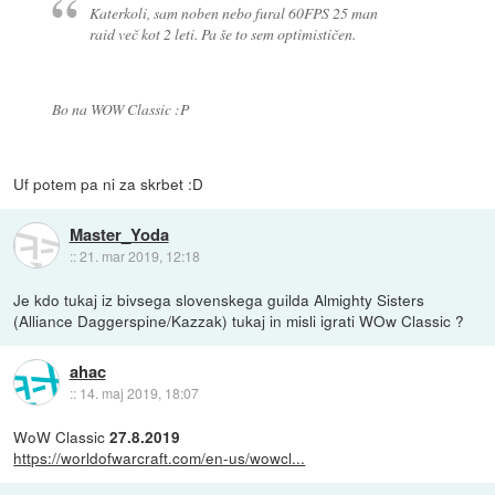
Katerkoli, sam noben nebo fural 60FPS 25 man
raid več kot 2 leti. Pa še to sem optimističen.
Bo na WOW Classic :P
Uf potem pa ni za skrbet :D
Master_Yoda
::
21. mar 2019, 12:18
Je kdo tukaj iz bivsega slovenskega guilda Almighty Sisters
(Alliance Daggerspine/Kazzak) tukaj in misli igrati WOw Classic ?
ahac
::
14. maj 2019, 18:07
WoW Classic
27.8.2019
https://worldofwarcraft.com/en-us/wowcl...