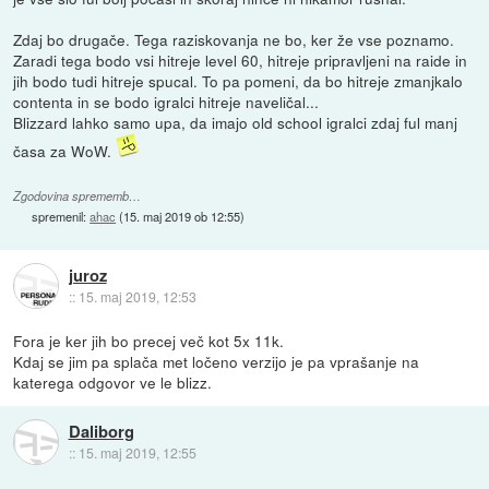
Zdaj bo drugače. Tega raziskovanja ne bo, ker že vse poznamo.
Zaradi tega bodo vsi hitreje level 60, hitreje pripravljeni na raide in
jih bodo tudi hitreje spucal. To pa pomeni, da bo hitreje zmanjkalo
contenta in se bodo igralci hitreje naveličal...
Blizzard lahko samo upa, da imajo old school igralci zdaj ful manj
časa za WoW.
Zgodovina sprememb…
spremenil:
ahac
(
15. maj 2019 ob 12:55
)
juroz
::
15. maj 2019, 12:53
Fora je ker jih bo precej več kot 5x 11k.
Kdaj se jim pa splača met ločeno verzijo je pa vprašanje na
katerega odgovor ve le blizz.
Daliborg
::
15. maj 2019, 12:55