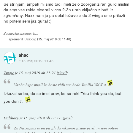
Se strinjam, ampak mi smo tudi imeli zelo zoorganiziran guild mislim
da smo vse raide clearali v cca 2-3h urah vključno z buffi iz
zg/dm/ony. Naxx nam je pa delal težave :/ do 2 winga smo prilezli
no potem sem jaz quital :)
Zgodovina sprememb…
spremenil:
Daliborg
(
15. maj 2019 ob 11:48
)
ahac
::
15. maj 2019, 11:45
Zmajc
je
15. maj 2019 ob 11:21
izjavil
:
Vas bo hype minil ko boste vidli vso bedo Vanilla WoW-a
Izkazal se bo, da so imel prav, ko so rekl "You think you do, but
you don't".
Daliborg
je
15. maj 2019 ob 11:27
izjavil
:
Za Naxramas se mi pa zdi da nikamor nismo prišli in sem potem