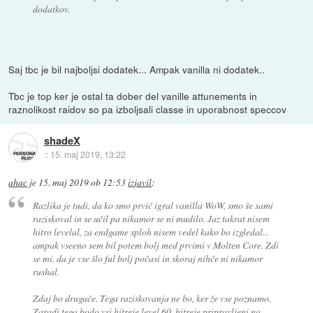
dodatkov.
Saj tbc je bil najboljsi dodatek... Ampak vanilla ni dodatek..
Tbc je top ker je ostal ta dober del vanille attunements in
raznolikost raidov so pa izboljsali classe in uporabnost speccov
shadeX
::
15. maj 2019, 13:22
ahac
je
15. maj 2019 ob 12:53
izjavil
:
Razlika je tudi, da ko smo prvič igral vanilla WoW, smo še sami
raziskoval in se učil pa nikamor se ni mudilo. Jaz takrat nisem
hitro levelal, za endgame sploh nisem vedel kako bo izgledal...
ampak vseeno sem bil potem bolj med prvimi v Molten Core. Zdi
se mi, da je vse šlo ful bolj počasi in skoraj nihče ni nikamor
rushal.
Zdaj bo drugače. Tega raziskovanja ne bo, ker že vse poznamo.
Zaradi tega bodo vsi hitreje level 60, hitreje pripravljeni na