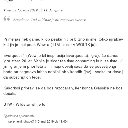
Truga
je
15. maj 2019 ob 11:31
izjavil
:
Seveda ne. Tud wildstar je bil runaway success.
Primerjaš nek game, ki ob peaku niti približno ni imel toliko igralcev
kot jih je mel peak Wow-a (11M - sicer v WOLTK-ju).
Everquest 1 (Wow je bil inspiracija Everquesta), igrajo še danes -
igra stara 20 let. Vanila je sicer res time consuming in ni za tiste, ki
jim igranje ni prioriteta ali nimajo dovolj časa da se posvetijo igri,
bodo pa zagotovo lahko nabijali ob vikendih (jaz) - vsekakor dovolj
da subscription teče.
Kakorkoli pripravi se da boš razočaran, ker konca Classica ne boš
dočakal.
BTW - Wildstar wtf je to.
Zgodovina sprememb…
spremenil:
shadeX
(
15. maj 2019 ob 11:40
)