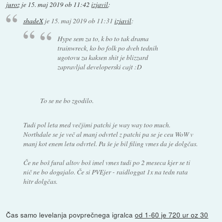
juroz
je
15. maj 2019 ob 11:42
izjavil
:
shadeX
je
15. maj 2019 ob 11:31
izjavil
:
Hype sem za to, k bo to tak drama
trainwreck, ko bo folk po dveh tednih
ugotovu za kaksen shit je blizzard
zapravljal developerski cajt :D
To se ne bo zgodilo.
Tudi pol leta med večjimi patchi je way way too much.
Northdale se je več al manj odvrtel z patchi pa se je ceu WoW v
manj kot enem letu odvrtel. Pa še je bil filing vmes da je dolgčas.
Če ne boš fural altov boš imel vmes tudi po 2 meseca kjer se ti
nič ne bo dogajalo. Če si PVEjer - raidloggat 1x na tedn rata
hitr dolgčas.
Čas samo levelanja povprečnega igralca
od 1-60 je 720 ur oz 30