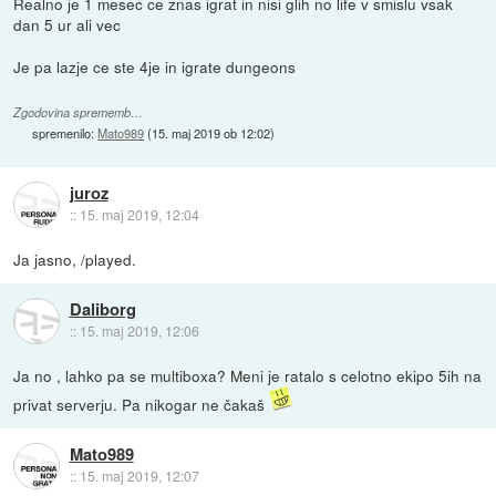
Realno je 1 mesec ce znas igrat in nisi glih no life v smislu vsak
dan 5 ur ali vec
Je pa lazje ce ste 4je in igrate dungeons
Zgodovina sprememb…
spremenilo:
Mato989
(
15. maj 2019 ob 12:02
)
juroz
::
15. maj 2019, 12:04
Ja jasno, /played.
Daliborg
::
15. maj 2019, 12:06
Ja no , lahko pa se multiboxa? Meni je ratalo s celotno ekipo 5ih na
privat serverju. Pa nikogar ne čakaš
Mato989
::
15. maj 2019, 12:07