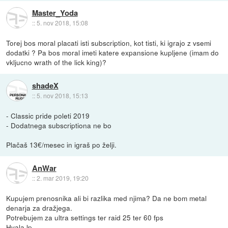
Master_Yoda
::
5. nov 2018, 15:08
Torej bos moral placati isti subscription, kot tisti, ki igrajo z vsemi
dodatki ? Pa bos moral imeti katere expansione kupljene (imam do
vkljucno wrath of the lick king)?
shadeX
::
5. nov 2018, 15:13
- Classic pride poleti 2019
- Dodatnega subscriptiona ne bo
Plačaš 13€/mesec in igraš po želji.
AnWar
::
2. mar 2019, 19:20
Kupujem prenosnika ali bi razlika med njima? Da ne bom metal
denarja za dražjega.
Potrebujem za ultra settings ter raid 25 ter 60 fps
Hvala lp