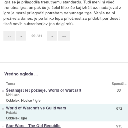
Igra se je prilagodila trenutnemu standardu. Tudi meni ni všeč
trenutna igra, ampak če je želel Blizz še kaj iztržit oz. nadaljevat z
igro je moral prilagoditi potrebam trenutnega trga. Vanila ne bi
preživela danes, je pa lahko lepa priložnost za pridobit par deset
tisoč novih subscriberjev (na dolgi rok).
29
/ 31
««
«
»
»»
Vredno ogleda ...
Tema
Sporočila
»
Šestnajst let pozneje: World of Warcraft
22
McHusch
Oddelek:
Novice
/
Igre
»
World of Warcraft vs Guild wars
672
Rotaidal
Oddelek:
Igre
»
Star Wars - The Old Republic
915