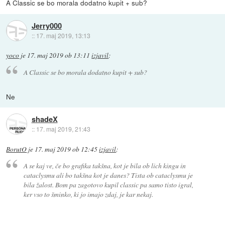
A Classic se bo morala dodatno kupit + sub?
Jerry000
::
17. maj 2019, 13:13
yoco
je
17. maj 2019 ob 13:11
izjavil
:
A Classic se bo morala dodatno kupit + sub?
Ne
shadeX
::
17. maj 2019, 21:43
BorutO
je
17. maj 2019 ob 12:45
izjavil
:
A se kaj ve, če bo grafika takšna, kot je bila ob lich kingu in
cataclysmu ali bo takšna kot je danes? Tista ob cataclysmu je
bila žalost. Bom pa zagotovo kupil classic pa samo tisto igral,
ker vso to šminko, ki jo imajo zdaj, je kar nekaj.