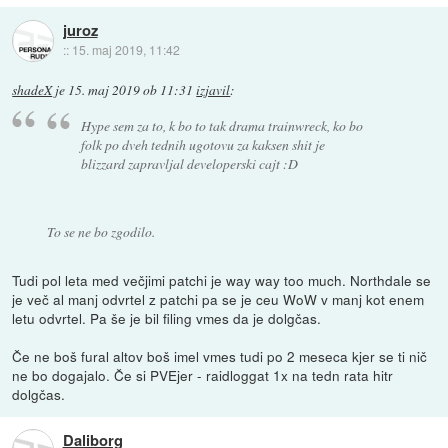
juroz
::
15. maj 2019, 11:42
shadeX
je
15. maj 2019 ob 11:31
izjavil
:
Hype sem za to, k bo to tak drama trainwreck, ko bo
folk po dveh tednih ugotovu za kaksen shit je
blizzard zapravljal developerski cajt :D
To se ne bo zgodilo.
Tudi pol leta med večjimi patchi je way way too much. Northdale se
je več al manj odvrtel z patchi pa se je ceu WoW v manj kot enem
letu odvrtel. Pa še je bil filing vmes da je dolgčas.
Če ne boš fural altov boš imel vmes tudi po 2 meseca kjer se ti nič
ne bo dogajalo. Če si PVEjer - raidloggat 1x na tedn rata hitr
dolgčas.
Daliborg