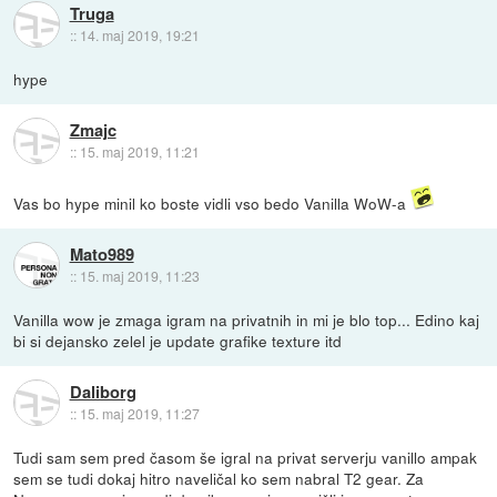
Truga
::
14. maj 2019, 19:21
hype
Zmajc
::
15. maj 2019, 11:21
Vas bo hype minil ko boste vidli vso bedo Vanilla WoW-a
Mato989
::
15. maj 2019, 11:23
Vanilla wow je zmaga igram na privatnih in mi je blo top... Edino kaj
bi si dejansko zelel je update grafike texture itd
Daliborg
::
15. maj 2019, 11:27
Tudi sam sem pred časom še igral na privat serverju vanillo ampak
sem se tudi dokaj hitro naveličal ko sem nabral T2 gear. Za