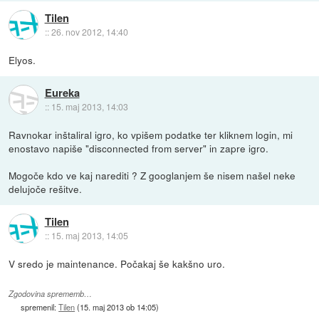
Tilen
::
26. nov 2012, 14:40
Elyos.
Eureka
::
15. maj 2013, 14:03
Ravnokar inštaliral igro, ko vpišem podatke ter kliknem login, mi
enostavo napiše "disconnected from server" in zapre igro.
Mogoče kdo ve kaj narediti ? Z googlanjem še nisem našel neke
delujoče rešitve.
Tilen
::
15. maj 2013, 14:05
V sredo je maintenance. Počakaj še kakšno uro.
Zgodovina sprememb…
spremenil:
Tilen
(
15. maj 2013 ob 14:05
)