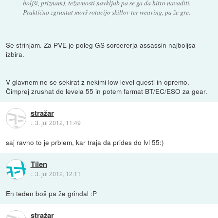
boljši, priznam), težavnosti navkljub pa se ga da hitro navaditi.
Praktično zgruntat morš rotacijo skillov ter weaving, pa že gre.
Se strinjam. Za PVE je poleg GS sorcererja assassin najboljsa
izbira.
V glavnem ne se sekirat z nekimi low level questi in opremo.
Čimprej zrushat do levela 55 in potem farmat BT/EC/ESO za gear.
stražar
::
3. jul 2012, 11:49
saj ravno to je prblem, kar traja da prides do lvl 55:)
Tilen
::
3. jul 2012, 12:11
En teden boš pa že grindal :P
stražar