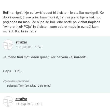
Bolj namignit, kje se izvrši quest bi ti sistem le stežka namignil. Ko
dobiš quest, ti vse piše, kam morš it, če ti ni jasno kje je kak npc
pogledaš na mapi, če si pa še bolj lene sorte pa v chat napišeš
"/where imeNPCja" in ti sistem sam odpre mapo in označi kam
morš it. Kaj bi še rad?
stražar
::
30. jul 2012, 15:45
Ja mene tudi moti eden quest, ker ne vem kaj naredit:.
Caps... Off...
Zgodovina sprememb…
polepsal:
Tilen
(
30. jul 2012 ob 15:50
)
stražar
::
1. avg 2012, 16:13