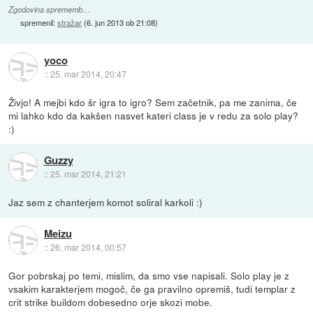
Zgodovina sprememb…
spremenil:
stražar
(
6. jun 2013 ob 21:08
)
yoco
::
25. mar 2014, 20:47
Živjo! A mejbi kdo šr igra to igro? Sem začetnik, pa me zanima, če
mi lahko kdo da kakšen nasvet kateri class je v redu za solo play?
:)
Guzzy
::
25. mar 2014, 21:21
Jaz sem z chanterjem komot soliral karkoli :)
Meizu
::
26. mar 2014, 00:57
Gor pobrskaj po temi, mislim, da smo vse napisali. Solo play je z
vsakim karakterjem mogoč, če ga pravilno opremiš, tudi templar z
crit strike buildom dobesedno orje skozi mobe.