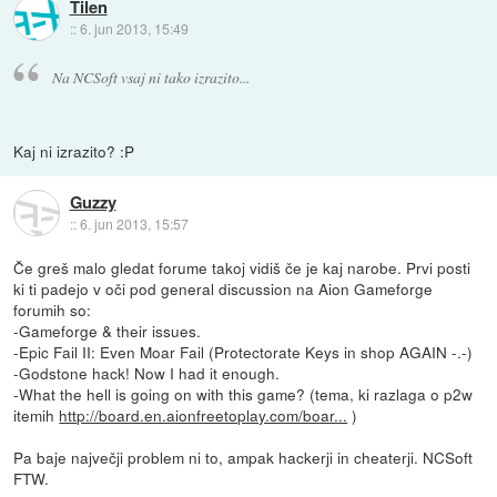
Tilen
::
6. jun 2013, 15:49
Na NCSoft vsaj ni tako izrazito...
Kaj ni izrazito? :P
Guzzy
::
6. jun 2013, 15:57
Če greš malo gledat forume takoj vidiš če je kaj narobe. Prvi posti
ki ti padejo v oči pod general discussion na Aion Gameforge
forumih so:
-Gameforge & their issues.
-Epic Fail II: Even Moar Fail (Protectorate Keys in shop AGAIN -.-)
-Godstone hack! Now I had it enough.
-What the hell is going on with this game? (tema, ki razlaga o p2w
itemih
http://board.en.aionfreetoplay.com/boar...
)
Pa baje največji problem ni to, ampak hackerji in cheaterji. NCSoft
FTW.