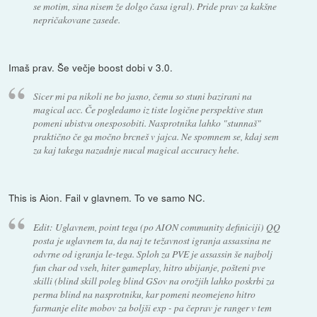
se motim, sina nisem že dolgo časa igral). Pride prav za kakšne
nepričakovane zasede.
Imaš prav. Še večje boost dobi v 3.0.
Sicer mi pa nikoli ne bo jasno, čemu so stuni bazirani na
magical acc. Če pogledamo iz tiste logične perspektive stun
pomeni ubistvu onesposobiti. Nasprotnika lahko "stunnaš"
praktično če ga močno brcneš v jajca. Ne spomnem se, kdaj sem
za kaj takega nazadnje nucal magical accuracy hehe.
This is Aion. Fail v glavnem. To ve samo NC.
Edit: Uglavnem, point tega (po AION community definiciji) QQ
posta je uglavnem ta, da naj te težavnost igranja assassina ne
odvrne od igranja le-tega. Sploh za PVE je assassin še najbolj
fun char od vseh, hiter gameplay, hitro ubijanje, pošteni pve
skilli (blind skill poleg blind GSov na orožjih lahko poskrbi za
perma blind na nasprotniku, kar pomeni neomejeno hitro
farmanje elite mobov za boljši exp - pa čeprav je ranger v tem