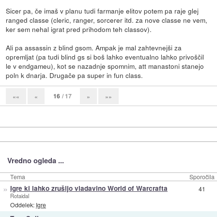
Sicer pa, če imaš v planu tudi farmanje elitov potem pa raje glej
ranged classe (cleric, ranger, sorcerer itd. za nove classe ne vem,
ker sem nehal igrat pred prihodom teh classov).
Ali pa assassin z blind gsom. Ampak je mal zahtevnejši za
opremljat (pa tudi blind gs si boš lahko eventualno lahko privoščil
le v endgameu), kot se nazadnje spomnim, att manastoni stanejo
poln k dnarja. Drugače pa super in fun class.
16
/ 17
««
«
»
»»
Vredno ogleda ...
Tema
Sporočila
»
Igre ki lahko zrušijo vladavino World of Warcrafta
41
Rotaidal
Oddelek:
Igre