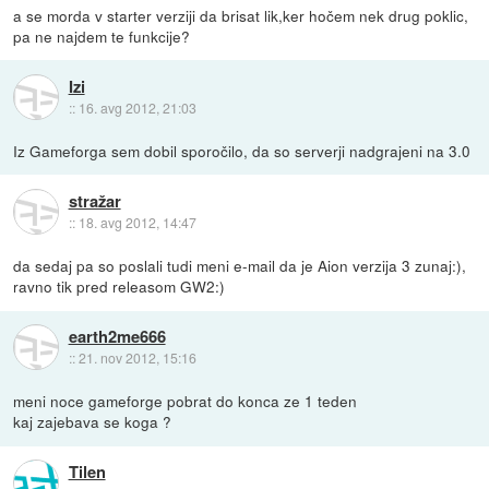
a se morda v starter verziji da brisat lik,ker hočem nek drug poklic,
pa ne najdem te funkcije?
Izi
::
16. avg 2012, 21:03
Iz Gameforga sem dobil sporočilo, da so serverji nadgrajeni na 3.0
stražar
::
18. avg 2012, 14:47
da sedaj pa so poslali tudi meni e-mail da je Aion verzija 3 zunaj:),
ravno tik pred releasom GW2:)
earth2me666
::
21. nov 2012, 15:16
meni noce gameforge pobrat do konca ze 1 teden
kaj zajebava se koga ?
Tilen