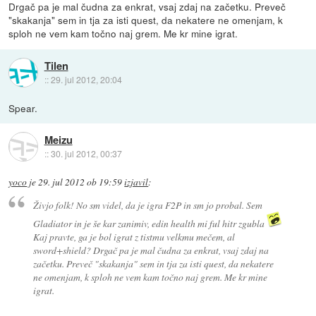
Drgač pa je mal čudna za enkrat, vsaj zdaj na začetku. Preveč
"skakanja" sem in tja za isti quest, da nekatere ne omenjam, k
sploh ne vem kam točno naj grem. Me kr mine igrat.
Tilen
::
29. jul 2012, 20:04
Spear.
Meizu
::
30. jul 2012, 00:37
yoco
je
29. jul 2012 ob 19:59
izjavil
:
Živjo folk! No sm videl, da je igra F2P in sm jo probal. Sem
Gladiator in je še kar zanimiv, edin health mi ful hitr zgubla
Kaj pravte, ga je bol igrat z tistmu velkmu mečem, al
sword+shield? Drgač pa je mal čudna za enkrat, vsaj zdaj na
začetku. Preveč "skakanja" sem in tja za isti quest, da nekatere
ne omenjam, k sploh ne vem kam točno naj grem. Me kr mine
igrat.