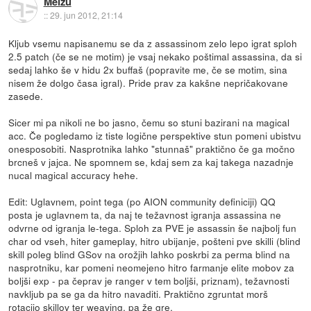
Meizu
::
29. jun 2012, 21:14
Kljub vsemu napisanemu se da z assassinom zelo lepo igrat sploh
2.5 patch (če se ne motim) je vsaj nekako poštimal assassina, da si
sedaj lahko še v hidu 2x buffaš (popravite me, če se motim, sina
nisem že dolgo časa igral). Pride prav za kakšne nepričakovane
zasede.
Sicer mi pa nikoli ne bo jasno, čemu so stuni bazirani na magical
acc. Če pogledamo iz tiste logične perspektive stun pomeni ubistvu
onesposobiti. Nasprotnika lahko "stunnaš" praktično če ga močno
brcneš v jajca. Ne spomnem se, kdaj sem za kaj takega nazadnje
nucal magical accuracy hehe.
Edit: Uglavnem, point tega (po AION community definiciji) QQ
posta je uglavnem ta, da naj te težavnost igranja assassina ne
odvrne od igranja le-tega. Sploh za PVE je assassin še najbolj fun
char od vseh, hiter gameplay, hitro ubijanje, pošteni pve skilli (blind
skill poleg blind GSov na orožjih lahko poskrbi za perma blind na
nasprotniku, kar pomeni neomejeno hitro farmanje elite mobov za
boljši exp - pa čeprav je ranger v tem boljši, priznam), težavnosti
navkljub pa se ga da hitro navaditi. Praktično zgruntat morš
rotacijo skillov ter weaving, pa že gre.