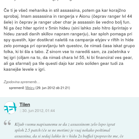
Če ti je všeč mehanika in stil assassina, potem ga kar korajžno
sprobaj. Imam assassina in rangerja v Aionu (čeprav ranger lvl 44
šele) in čeprav je ranger uber char je assassin še vedno bolj fun.
Ni ga čez hiter sprint v 5min hideu (sini lahko zelo hitro šprintajo v
hideu zaradi danih skillov napram rangerju), kar sploh pomaga pri
spy questih, kjer dostikrat naletiš na campanje elyjev v riftih in hide
zelo pomaga pri opravljanju teh questov, če nimaš časa iskat grupo
folka, ki bi šla s tabo. Z sinom vse to narediš sam, za začetnika v
tej igri (ciljam na to, da nimaš chara lvl 55, ki bi financiral ves gear,
ali ga sfarmal) pa tile questi dajo kar zelo soliden gear tudi za
kasnejše levele v igri.
Zgodovina sprememb…
spremenil:
Meizu
(
29. jun 2012 ob 21:21
)
Tilen
::
30. jun 2012, 01:44
Kljub vsemu napisanemu se da z assassinom zelo lepo igrat
sploh 2.5 patch (če se ne motim) je vsaj nekako poštimal
assassina, da si sedaj lahko še v hidu 2x buffaš (popravite me, če