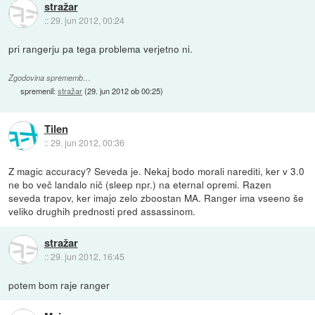
stražar
::
29. jun 2012, 00:24
pri rangerju pa tega problema verjetno ni.
Zgodovina sprememb…
spremenil:
stražar
(
29. jun 2012 ob 00:25
)
Tilen
::
29. jun 2012, 00:36
Z magic accuracy? Seveda je. Nekaj bodo morali narediti, ker v 3.0
ne bo več landalo nič (sleep npr.) na eternal opremi. Razen
seveda trapov, ker imajo zelo zboostan MA. Ranger ima vseeno še
veliko drughih prednosti pred assassinom.
stražar
::
29. jun 2012, 16:45
potem bom raje ranger