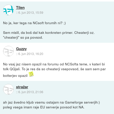
Tilen
::
6. jun 2013, 15:59
No ja, ker tega na NCsoft forumih ni? ;)
Sem mislil, da boš dal kak konkreten primer. Cheaterji oz.
"cheaterji" so pa povsod.
Guzzy
::
6. jun 2013, 16:20
No vsaj jaz nisem opazil na forumu od NCSofta teme, v kateri bi
tolk QQjali. To je res da so cheaterji vsepovsod, še sam sem par
botterjev opazil
stražar
::
6. jun 2013, 21:06
ah jaz švedno kljub vsemu ostajam na Gameforge serverjih:)
poleg vsega imam raje EU serverje povsod kot NA.