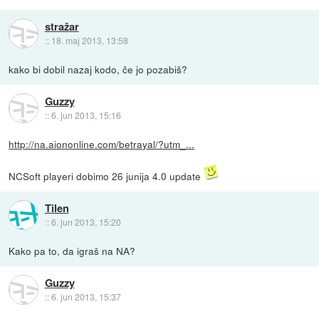
stražar
::
18. maj 2013, 13:58
kako bi dobil nazaj kodo, če jo pozabiš?
Guzzy
::
6. jun 2013, 15:16
http://na.aiononline.com/betrayal/?utm_...
NCSoft playeri dobimo 26 junija 4.0 update
Tilen
::
6. jun 2013, 15:20
Kako pa to, da igraš na NA?
Guzzy
::
6. jun 2013, 15:37