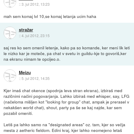
::
3. jul 2012, 13:23
mah sem komaj lvl 10,se komaj letanja ucim haha
stražar
::
4. jul 2012, 23:15
saj res ko sem omenil letenje, kako pa so komande, ker meni lik leti
le nizko kar je moteče, pa chat v svetu in guildu-kje to govoriš,ker
na ekranu nimam te opcijeo.o.
Meizu
::
5. jul 2012, 14:35
Kjer imaš chat okence (spodnja leva stran ekrana), izbiraš med
razlčnimi načini pogovarjanja. Lahko izbiraš med whisper, say, LFG
(načeloma mišljen kot "looking for group" chat, ampak je prerasel v
nekakšen world chat), shout, party pa še se kaj najde, kar sem
pozabil omeniti.
Letiš pa lahko samo na "designated areas" oz. tam, kjer so večja
mesta z aetheric fieldom. Edini kraj, kjer lahko neomejeno letaš