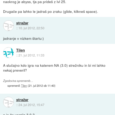
naokrog je abyss, tja pa prideš z lvl 25.
Drugače pa lahko le jadraš po zraku (glide, klikneš space).
stražar
::
10. jul 2012, 22:50
jadranje v nizkem štartu:)
Tilen
::
21. jul 2012, 11:33
A slučajno kdo igra na katerem NA (3.0) strežniku in bi mi lahko
nekaj preveril?
Zgodovina sprememb…
spremenil:
Tilen
(
21. jul 2012 ob 11:40
)
stražar
::
24. jul 2012, 15:47
a je že verzija 3.0 ?