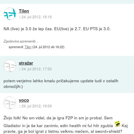
Tilen
::
24. jul 2012, 16:16
NA (live) je 3.0 že lep čas. EU(live) je 2.7. EU PTS je 3.0.
Zgodovina sprememb…
spremenil:
Tilen
(
24. jul 2012 ob 16:22
)
stražar
::
24. jul 2012, 17:33
potem verjetno lahko kmalu pričakujemo update tudi v ostalih
območjih:)
yoco
::
29. jul 2012, 19:59
Živjo folk! No sm videl, da je igra F2P in sm jo probal. Sem
Gladiator in je še kar zanimiv, edin health mi ful hitr zgubla
Kaj
pravte, ga je bol igrat z tistmu velkmu mečem, al sword+shield?