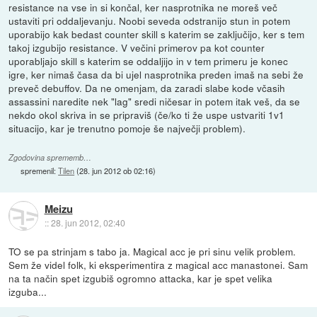
resistance na vse in si končal, ker nasprotnika ne moreš več
ustaviti pri oddaljevanju. Noobi seveda odstranijo stun in potem
uporabijo kak bedast counter skill s katerim se zaključijo, ker s tem
takoj izgubijo resistance. V večini primerov pa kot counter
uporabljajo skill s katerim se oddaljijo in v tem primeru je konec
igre, ker nimaš časa da bi ujel nasprotnika preden imaš na sebi že
preveč debuffov. Da ne omenjam, da zaradi slabe kode včasih
assassini naredite nek "lag" sredi ničesar in potem itak veš, da se
nekdo okol skriva in se pripraviš (če/ko ti že uspe ustvariti 1v1
situacijo, kar je trenutno pomoje še največji problem).
Zgodovina sprememb…
spremenil:
Tilen
(
28. jun 2012 ob 02:16
)
Meizu
::
28. jun 2012, 02:40
TO se pa strinjam s tabo ja. Magical acc je pri sinu velik problem.
Sem že videl folk, ki eksperimentira z magical acc manastonei. Sam
na ta način spet izgubiš ogromno attacka, kar je spet velika
izguba...