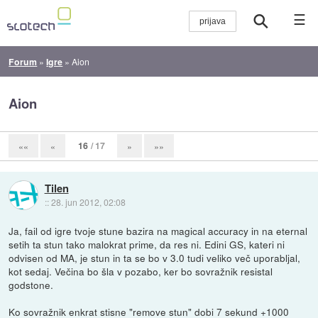
☰
Forum
»
Igre
»
Aion
Aion
16
/ 17
««
«
»
»»
Tilen
::
28. jun 2012, 02:08
Ja, fail od igre tvoje stune bazira na magical accuracy in na eternal
setih ta stun tako malokrat prime, da res ni. Edini GS, kateri ni
odvisen od MA, je stun in ta se bo v 3.0 tudi veliko več uporabljal,
kot sedaj. Večina bo šla v pozabo, ker bo sovražnik resistal
godstone.
Ko sovražnik enkrat stisne "remove stun" dobi 7 sekund +1000