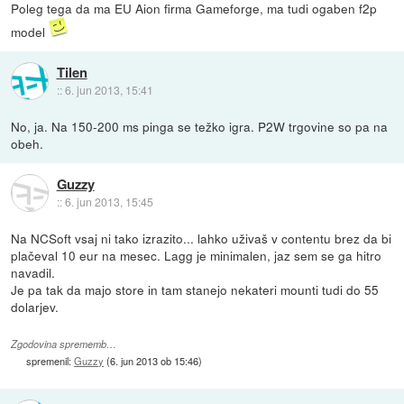
Poleg tega da ma EU Aion firma Gameforge, ma tudi ogaben f2p
model
Tilen
::
6. jun 2013, 15:41
No, ja. Na 150-200 ms pinga se težko igra. P2W trgovine so pa na
obeh.
Guzzy
::
6. jun 2013, 15:45
Na NCSoft vsaj ni tako izrazito... lahko uživaš v contentu brez da bi
plačeval 10 eur na mesec. Lagg je minimalen, jaz sem se ga hitro
navadil.
Je pa tak da majo store in tam stanejo nekateri mounti tudi do 55
dolarjev.
Zgodovina sprememb…
spremenil:
Guzzy
(
6. jun 2013 ob 15:46
)