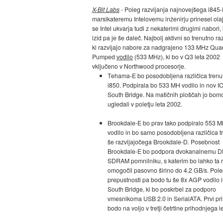
X-Bit Labs
- Poleg razvijanja najnovejšega i845-
marsikateremu Intelovemu inženirju prinesel ola
se Intel ukvarja tudi z nekaterimi drugimi nabori, 
izid pa je še daleč. Najbolj aktivni so trenutno raz
ki razvijajo nabore za nadgrajeno 133 MHz Qua
Pumped
vodilo
(533 MHz), ki bo v Q3 leta 2002
vključeno v Northwood procesorje.
Tehama-E bo posodobljena različica tren
i850. Podpirala bo 533 MH vodilo in nov I
South Bridge. Na matičnih ploščah jo bom
ugledali v poletju leta 2002.
Brookdale-E bo prav tako podpiralo 553 M
vodilo in bo samo posodobljena različica t
še razvijajočega Brookdale-D. Posebnost
Brookdale-E bo podpora dvokanalnemu 
SDRAM pomnilniku, s katerim bo lahko ta 
omogočil pasovno širino do 4.2 GB/s. Pole
prepustnosti pa bodo tu še 8x AGP vodilo 
South Bridge, ki bo poskrbel za podporo
vmesnikoma USB 2.0 in SerialATA. Prvi pr
bodo na voljo v tretji četrtine prihodnjega le