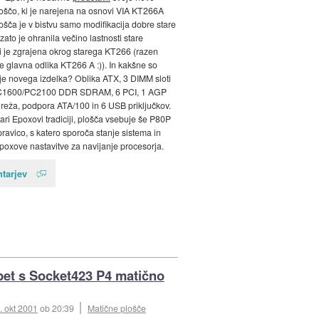
oščo, ki je narejena na osnovi VIA KT266A
ošča je v bistvu samo modifikacija dobre stare
ato je ohranila večino lastnosti stare
 ki je zgrajena okrog starega KT266 (razen
i je glavna odlika KT266 A :)). In kakšne so
ije novega izdelka? Oblika ATX, 3 DIMM sloti
C1600/PC2100 DDR SDRAM, 6 PCI, 1 AGP
reža, podpora ATA/100 in 6 USB priključkov.
tari Epoxovi tradiciji, plošča vsebuje še P80P
avico, s katero sporoča stanje sistema in
poxove nastavitve za navijanje procesorja.
tarjev
et s Socket423 P4 matično
. okt 2001
ob 20:39
Matične plošče