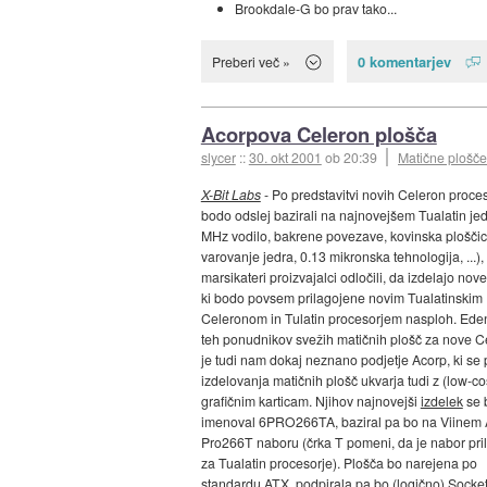
Brookdale-G bo prav tako...
0 komentarjev
Preberi več »
Acorpova Celeron plošča
slycer
::
30. okt 2001
ob 20:39
Matične plošče
X-Bit Labs
- Po predstavitvi novih Celeron proces
bodo odslej bazirali na najnovejšem Tualatin je
MHz vodilo, bakrene povezave, kovinska ploščic
varovanje jedra, 0.13 mikronska tehnologija, ...),
marsikateri proizvajalci odločili, da izdelajo nov
ki bodo povsem prilagojene novim Tualatinskim
Celeronom in Tulatin procesorjem nasploh. Ede
teh ponudnikov svežih matičnih plošč za nove C
je tudi nam dokaj neznano podjetje Acorp, ki se
izdelovanja matičnih plošč ukvarja tudi z (low-co
grafičnim karticam. Njihov najnovejši
izdelek
se 
imenoval 6PRO266TA, baziral pa bo na Viinem 
Pro266T naboru (črka T pomeni, da je nabor pri
za Tualatin procesorje). Plošča bo narejena po
standardu ATX, podpirala pa bo (logično) Socke