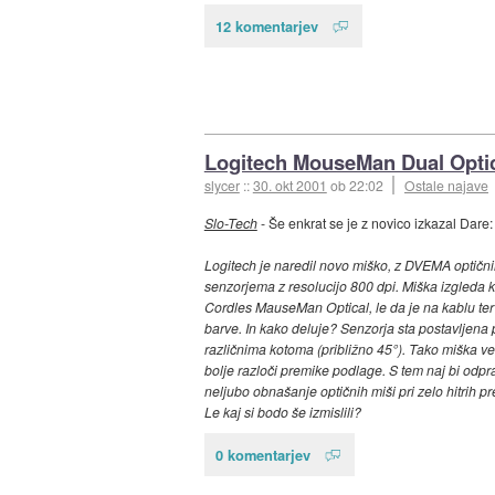
12 komentarjev
Logitech MouseMan Dual Opti
slycer
::
30. okt 2001
ob 22:02
Ostale najave
Slo-Tech
- Še enkrat se je z novico izkazal Dare:
Logitech je naredil novo miško, z DVEMA optičn
senzorjema z resolucijo 800 dpi. Miška izgleda k
Cordles MauseMan Optical, le da je na kablu ter
barve. In kako deluje? Senzorja sta postavljena
različnima kotoma (približno 45°). Tako miška ve
bolje razloči premike podlage. S tem naj bi odpra
neljubo obnašanje optičnih miši pri zelo hitrih pr
Le kaj si bodo še izmislili?
0 komentarjev