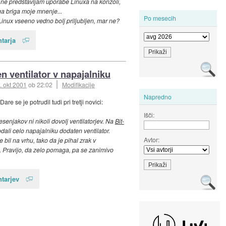
ne predstavljam uporabe Linuxa na konzoli,
a briga moje mnenje...
Po mesecih
inux vseeno vedno bolj priljubljen, mar ne?
tarja
n ventilator v napajalniku
. okt 2001
ob 22:02
Modifikacije
Napredno
Dare se je potrudil tudi pri tretji novici:
Išči:
esenjakov ni nikoli dovolj ventilatorjev. Na
Bit-
dali celo napajalniku dodaten ventilator.
Avtor:
je bil na vrhu, tako da je pihal zrak v
. Pravijo, da zelo pomaga, pa se zanimivo
tarjev