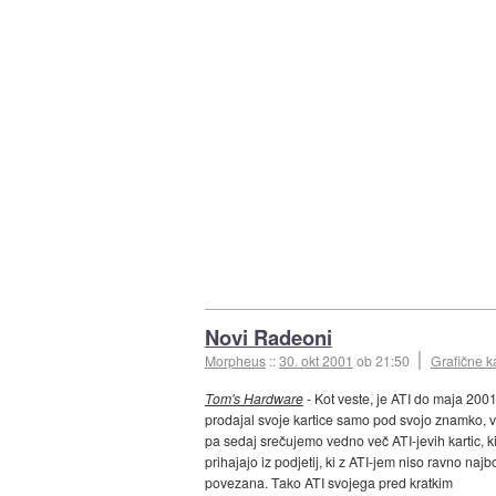
Novi Radeoni
Morpheus
::
30. okt 2001
ob 21:50
Grafične k
Tom's Hardware
- Kot veste, je ATI do maja 200
prodajal svoje kartice samo pod svojo znamko, 
pa sedaj srečujemo vedno več ATI-jevih kartic, k
prihajajo iz podjetij, ki z ATI-jem niso ravno najbo
povezana. Tako ATI svojega pred kratkim