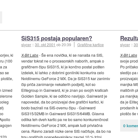
SiS315 postaja popularen?
Rezult
slycer
::
30. okt 2001
ob 20:39
Grafične kartice
slycer
::
30
orjev, ki
X-Bit Labs
- Še ena novička, ki se nanaša na SIS,
X-Bit Labs
dru (100
vendar tokrat ne o procesorskih naborih, ampak o
svoje proda
a za
grafičnem čipu SiS315, ki je končno postal pošten
Po pričak
 so se
izdelek, ki lahko z dobrimi gonilniki konkurira celo
sledijo pa
e plošče,
Nvidiinemu GeForce 2 MX. Da je SiS315 kar zanimiv
proizvajal
čip priča zanimanje nekaterih podjetij, kot so
manjka MSI
n izmed
Elitegroup in Gainward, ki je znan po svojih kraticah
matičnih p
elerone
Golden Sample, ki se odlično navijajo. Gainward je
pa manjkaj
 poleg
napovedal, da bo proizvajal dve grafični kartici, ki
da je Elit
st)
bodo bazirali na SIS-ovemu čipu - Gainward
prodanih k
bo
SiS315/32MB in Gainward SiS315/64MB. Glavna
ploščo še 
Apollo
odlika teh dveh kartic pa ne bo samo konkurenčnost
lagojen
Nvidiinemu GeForce 2 MX, ampak tudi privlačna
0 komen
cena. Ravno zaradi nizke cene SIS načrtuje, da bo na
t370
trgu grafičnih pospeševalnikov
zavzel
10 % tržni