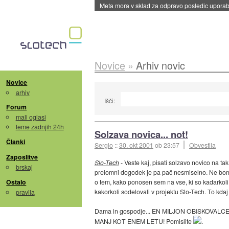
Meta mora v sklad za odpravo posledic uporabe
Novice
»
Arhiv novic
Novice
arhiv
Išči:
Forum
mali oglasi
teme zadnjih 24h
Solzava novica... not!
Članki
Sergio
::
30. okt 2001
ob 23:57
Obvestila
Zaposlitve
Slo-Tech
- Veste kaj, pisati solzavo novico na tak
brskaj
prelomni dogodek je pa pač nesmiselno. Ne bom
Ostalo
o tem, kako ponosen sem na vse, ki so kadarkoli
kakorkoli sodelovali v projektu Slo-Tech. To kdaj
pravila
Dama in gospodje... EN MILJON OBISKOVALC
MANJ KOT ENEM LETU! Pomislite
.