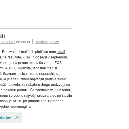
ati
. okt 2001
ob 20:39
Matične plošče
- Proizvajalci matičnih plošč so nam
izdali
jne rezultate, ki so jih dosegli v septembru.
ovanju je na prvem mestu še vedno ECS,
 mu ASUS, Gigabyte, ter ostali manjši
ci. Seznam je sicer malce nepopoln, saj
, ki je eden izmed največjih proizvajalcev
lošč na svetu, za nekatere druge proizvajalce
o nekateri podatki. Še zanimivost: kljub temu,
egroup še vedno največji proizvajalec po številu
osov, je ASUS po prihodku na 1 prodano
vedno nepremagljiv.
tarjev