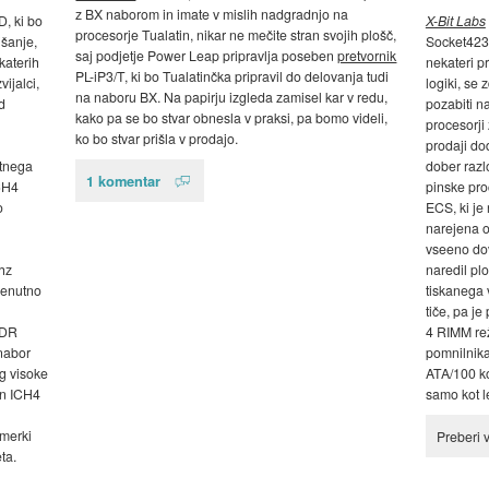
z BX naborom in imate v mislih nadgradnjo na
D, ki bo
X-Bit Labs
procesorje Tualatin, nikar ne mečite stran svojih plošč,
jšanje,
Socket423 
saj podjetje Power Leap pripravlja poseben
pretvornik
katerih
nekateri pr
PL-iP3/T, ki bo Tualatinčka pripravil do delovanja tudi
vijalci,
logiki, se
na naboru BX. Na papirju izgleda zamisel kar v redu,
d
pozabiti na
kako pa se bo stvar obnesla v praksi, pa bomo videli,
procesorji
ko bo stvar prišla v prodajo.
prodaji do
utnega
dober razl
1 komentar
CH4
pinske pro
o
ECS, ki je
narejena o
vseeno do
hz
naredil pl
renutno
tiskanega 
tiče, pa j
DDR
4 RIMM r
nabor
pomnilnika
g visoke
ATA/100 ko
in ICH4
samo kot l
imerki
Preberi 
ta.