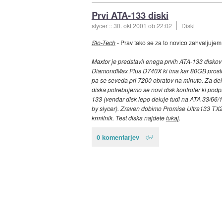
Prvi ATA-133 diski
slycer
::
30. okt 2001
ob 22:02
Diski
Slo-Tech
- Prav tako se za to novico zahvaljujem
Maxtor je predstavil enega prvih ATA-133 diskov 
DiamondMax Plus D740X ki ima kar 80GB prostor
pa se seveda pri 7200 obratov na minuto. Za de
diska potrebujemo se novi disk kontroler ki podp
133 (vendar disk lepo deluje tudi na ATA 33/66/10
by slycer). Zraven dobimo Promise Ultra133 TX
krmilnik. Test diska najdete
tukaj
.
0 komentarjev