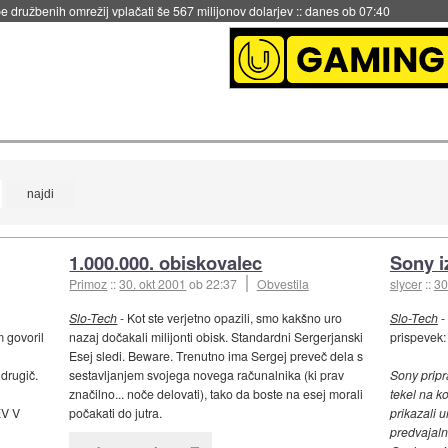
 družbenih omrežij vplačati še 567 milijonov dolarjev
::
danes ob 07:40
1.000.000. obiskovalec
Sony i
Primoz
::
30. okt 2001
ob 22:37
Obvestila
slycer
::
30
Slo-Tech
- Kot ste verjetno opazili, smo kakšno uro
Slo-Tech
-
 govoril
nazaj dočakali milijonti obisk. Standardni Sergerjanski
prispevek:
Esej sledi. Beware. Trenutno ima Sergej preveč dela s
 drugič.
sestavljanjem svojega novega računalnika (ki prav
Sony pripr
značilno... noče delovati), tako da boste na esej morali
tekel na ko
EV V
počakati do jutra.
prikazali u
predvajaln