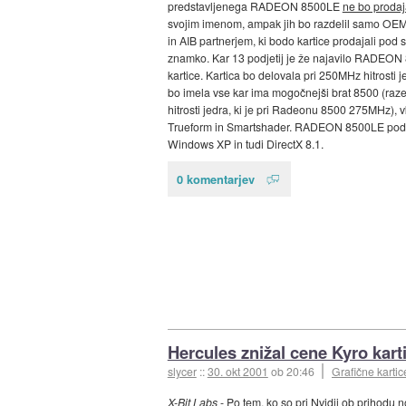
predstavljenega RADEON 8500LE
ne bo prodaj
svojim imenom, ampak jih bo razdelil samo O
in AIB partnerjem, ki bodo kartice prodajali pod 
znamko. Kar 13 podjetij je že najavilo RADEO
kartice. Kartica bo delovala pri 250MHz hitrosti j
bo imela vse kar ima mogočnejši brat 8500 (raz
hitrosti jedra, ki je pri Radeonu 8500 275MHz), 
Trueform in Smartshader. RADEON 8500LE pod
Windows XP in tudi DirectX 8.1.
0 komentarjev
Hercules znižal cene Kyro kar
slycer
::
30. okt 2001
ob 20:46
Grafične kartic
X-Bit Labs
- Po tem, ko so pri Nvidii ob prihodu n