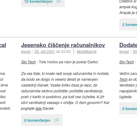
12 komentarjev
Osebno si 
ampak kog
Ampak je L
2 komen
cal
Jesensko čiščenje računalnikov
Dodate
slycer
::
30. okt 2001
ob 22:02
Modifikacije
slycer
::
30
Slo-Tech
- Tole novico pa nam je poslal Darko:
Slo-Tech
- 
ima
Za vse tiste, ki imate radi svoje računalnike in hočete,
Večini zan
ot
da bodo se dolgo in veselo delali je namenjen
Tech
so do
 črne
naslednji članek. Vsake toliko časa je lepo, če
Ventilator 
 pod
računalnike skrbno počistite: počistite ventilatorje,
napajalnik
liko
prah z kartic in podobno, pa tudi vse žuželke, ki jih
izgleda.
vili
silni ventilatorji vsesajo v ohišje. O čem govorim? Kar
emikih.
poglejte
tale
članek.
0 komen
0 komentarjev