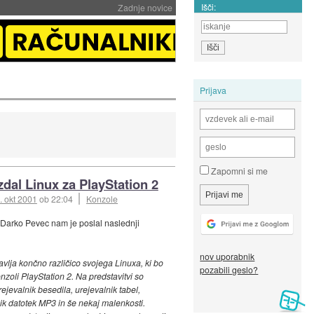
Išči:
Zadnje novice
Prijava
Zapomni si me
zdal Linux za PlayStation 2
. okt 2001
ob 22:04
Konzole
 Darko Pevec nam je poslal naslednji
nov uporabnik
avlja končno različico svojega Linuxa, ki bo
pozabili geslo?
nzoli PlayStation 2. Na predstavitvi so
rejevalnik besedila, urejevalnik tabel,
ik datotek MP3 in še nekaj malenkosti.