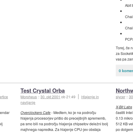
Abit
Chai
Chai
PCPa
Torej, če 
za Socket4
vas pa za
0 komen
Test Crystal Orba
North
artice
Morpheus
::
30. okt 2001
ob 21:49
Hlajenje in
slycer
::
30
navijanje
1
X-Bit Labs
vendar
Overclockers Cafe
- Medtem, ko je na področju
častiti Int
i
hlajenja procesorjev prišlo do precejšnjih sprememb,
0.13 mikro
lj
pa smo bili na področju hlajenja chipsetov deležni bolj
512 KB vel
majhnega napredka. Za hlajenje CPU-jev obstaja
po dolgem 