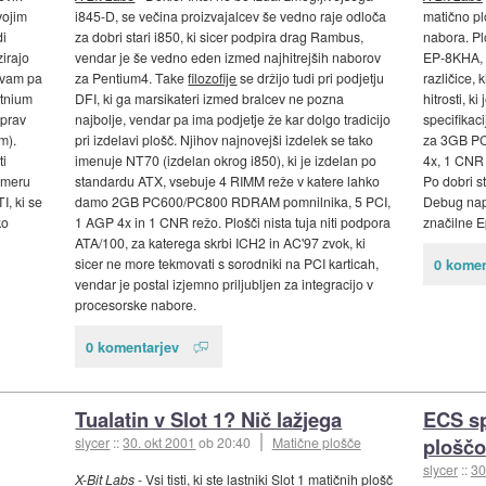
vojim
i845-D, se večina proizvajalcev še vedno raje odloča
matično pl
di
za dobri stari i850, ki sicer podpira drag Rambus,
nabora. Pl
zirajo
vendar je še vedno eden izmed najhitrejših naborov
EP-8KHA, z
itvam pa
za Pentium4. Take
filozofije
se držijo tudi pri podjetju
različice,
atnium
DFI, ki ga marsikateri izmed bralcev ne pozna
hitrosti, k
eprav
najbolje, vendar pa ima podjetje že kar dolgo tradicijo
specifikac
m).
pri izdelavi plošč. Njihov najnovejši izdelek se tako
za 3GB P
ti
imenuje NT70 (izdelan okrog i850), ki je izdelan po
4x, 1 CNR 
imeru
standardu ATX, vsebuje 4 RIMM reže v katere lahko
Po dobri s
I, ki se
damo 2GB PC600/PC800 RDRAM pomnilnika, 5 PCI,
Debug napr
ko
1 AGP 4x in 1 CNR režo. Plošči nista tuja niti podpora
značilne E
ATA/100, za katerega skrbi ICH2 in AC'97 zvok, ki
sicer ne more tekmovati s sorodniki na PCI karticah,
0 komen
vendar je postal izjemno priljubljen za integracijo v
procesorske nabore.
0 komentarjev
Tualatin v Slot 1? Nič lažjega
ECS sp
ploščo
slycer
::
30. okt 2001
ob 20:40
Matične plošče
slycer
::
30
X-Bit Labs
- Vsi tisti, ki ste lastniki Slot 1 matičnih plošč