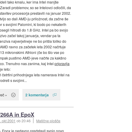
deli tako kmalu, ker ima Intel manjše
Zaradi problemov, so se Intelovci odločili, da
tavitev procesorja prestavili na januar 2002.
tvijo so dali AMD-ju priložnost, da začne še
or s svojimi Palomini, ki bodo po nekaterih
segli hitrosti do 1.8 GHz. Intel pa bo svojo
zivo začel takoj januarja, vendar pa ta
enziva najverjetneje ne bo prišla toliko do
j AMD ravno za začetek leta 2002 načrtuje
.13 mikronskimi Athloni (če bo šlo vse po
Ampak pustimo AMD-jeve načrte za kakšno
co. Trenutno nas zanima, kaj Intel
pripravlja
e leto:
i četrtini prihodnjega leta namerava Intel na
rodreti s svojimi...
2 komentarja
več »
266A in EpoX
. okt 2001
ob 20:46
Matične plošče
- Epox je nedavno
predstavil
svojo novo