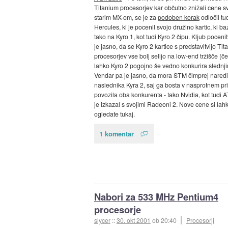
Titanium procesorjev kar občutno znižali cene s
starim MX-om, se je za
podoben korak
odločil tu
Hercules, ki je pocenil svojo družino kartic, ki ba
tako na Kyro 1, kot tudi Kyro 2 čipu. Kljub pocen
je jasno, da se Kyro 2 kartice s predstavitvijo Tit
procesorjev vse bolj selijo na low-end tržišče (č
lahko Kyro 2 pogojno še vedno konkurira slednji
Vendar pa je jasno, da mora STM čimprej naredi
naslednika Kyra 2, saj ga bosta v nasprotnem pr
povozila oba konkurenta - tako Nvidia, kot tudi AT
je izkazal s svojimi Radeoni 2. Nove cene si lah
ogledate tukaj.
1 komentar
Nabori za 533 MHz Pentium4
procesorje
slycer
::
30. okt 2001
ob 20:40
Procesorji