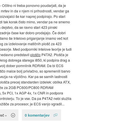
- Očitno ni treba ponovno poudarjati, da je
mrtev in da v njem ni prihodnosti, vendar ga
oizvajalci še kar naprej podpirajo. Po stari
 zdi tak korak čisto mimo, vendar pa ne smemo
 dejstvo, da se ravno stari 423 pinski
 zadnje čase kar dobro prodajajo. Če dobri
damo še Intelovo priganjanje imamo več kot
og za izdelovanje matičnih plošč za 423
cesorje. Med podporniki Intelove teorije je tudi
 nedavno predstavil
ploščo
P4TA2. Plošča je
krog dobrega starega i850, ki podpira drag a
volj dober pomnilnik RDRAM. Da bi ECS
oščo malce bolj privlačno, so spremenili barvo
vezja na vijolično. Kar pa se samih lastnosti
e plošča precej standarden izdelek: oblika ATX,
eže za 2GB PC600/PC800 RDRAM
, 5x PCI, 1x AGP 4x, 1x CNR in podpora
ntrolerju. To je vse. Da pa P4TA2 nebi služila
ežišče za procesor, je ECS vanjo vgradil...
0 komentarjev
več »