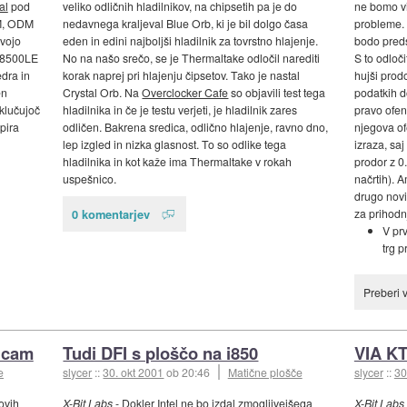
al
pod
veliko odličnih hladilnikov, na chipsetih pa je do
ne bomo vi
EM, ODM
nedavnega kraljeval Blue Orb, ki je bil dolgo časa
probleme. 
svojo
eden in edini najboljši hladilnik za tovrstno hlajenje.
bodo preds
N 8500LE
No na našo srečo, se je Thermaltake odločil narediti
S to odloči
edra in
korak naprej pri hlajenju čipsetov. Tako je nastal
hujši prod
en
Crystal Orb. Na
Overclocker Cafe
so objavili test tega
podatkih do
vklučujoč
hladilnika in če je testu verjeti, je hladilnik zares
pravo ofen
pira
odličen. Bakrena sredica, odlično hlajenje, ravno dno,
njegova of
lep izgled in nizka glasnost. To so odlike tega
izraza, sa
hladilnika in kot kaže ima Thermaltake v rokah
prodor z 0
uspešnico.
načrtih). 
drugo novi
0 komentarjev
za prihodnj
V prv
trg p
Preberi 
ticam
Tudi DFI s ploščo na i850
VIA KT
e
slycer
::
30. okt 2001
ob 20:46
Matične plošče
slycer
::
30
ovih
X-Bit Labs
- Dokler Intel ne bo izdal zmogljivejšega
X-Bit Labs