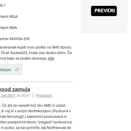
 BL7
ntech 9BJA
ntech 9BIA
rtner 845AS4-235
nameravate kupiti novo ploščo na i845 čipovju
78 ali Socket423, imate zelo široko izbiro. Če
nima kako se plošče obnesejo,
klik!
tarjev
wood zamuja
. okt 2001
ob 20:47
Procesorji
- Če ste že naredili križ čez AMD in začeli
el, ki naj bi s svojim Northwoodom (Pentium4 v
nski tehnologiji z bakrenimi povezavami in
ikim predpomnilnikom) "pregazil" konkurenco
in počez, se kar pomirite, saj Northwooda še