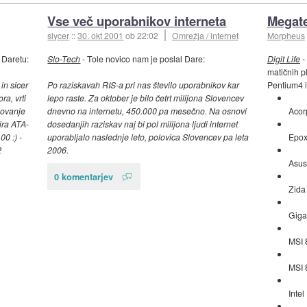
Vse več uporabnikov interneta
Megate
slycer
::
30. okt 2001
ob 22:02
Omrežja / internet
Morpheus
 Daretu:
Slo-Tech
- Tole novico nam je poslal Dare:
Digit Life
- 
matičnih p
in sicer
Po raziskavah RIS-a pri nas število uporabnikov kar
Pentium4 
a, vrti
lepo raste. Za oktober je bilo četrt milijona Slovencev
lovanje
dnevno na internetu, 450.000 pa mesečno. Na osnovi
Acor
ira ATA-
dosedanjih raziskav naj bi pol milijona ljudi internet
0 :) -
uporabljalo naslednje leto, polovica Slovencev pa leta
Epo
2
2006.
Asus
0 komentarjev
Zida
Giga
MSI 
MSI 
Inte