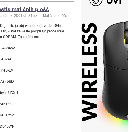
stis matičnih plošč
::
30. okt 2001
ob 21:53
Matične plošče
Digit Life je objavil primerjavo 12. i845
lašč, ki kot že veste podpirajo procesorje
in SDRAM. Te plošče so:
p 4S845A
x 4B2AE
 P4B-LX
 A845SD
byte 8IDXH
845 Pro
845 Pro2
l D845WN