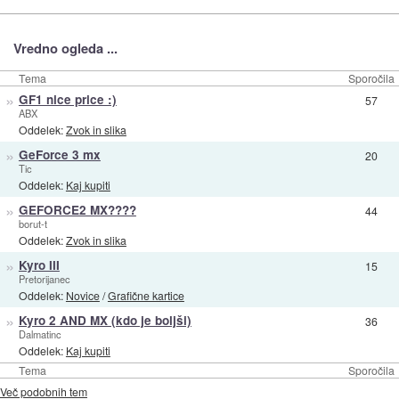
Vredno ogleda ...
Tema
Sporočila
»
GF1 nice price :)
57
ABX
Oddelek:
Zvok in slika
»
GeForce 3 mx
20
Tic
Oddelek:
Kaj kupiti
»
GEFORCE2 MX????
44
borut-t
Oddelek:
Zvok in slika
»
Kyro III
15
Pretorijanec
Oddelek:
Novice
/
Grafične kartice
»
Kyro 2 AND MX (kdo je boljši)
36
Dalmatinc
Oddelek:
Kaj kupiti
Tema
Sporočila
Več podobnih tem