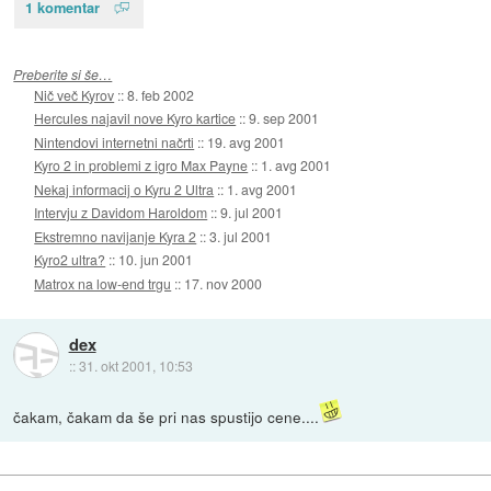
1 komentar
Preberite si še…
Nič več Kyrov
::
8. feb 2002
Hercules najavil nove Kyro kartice
::
9. sep 2001
Nintendovi internetni načrti
::
19. avg 2001
Kyro 2 in problemi z igro Max Payne
::
1. avg 2001
Nekaj informacij o Kyru 2 Ultra
::
1. avg 2001
Intervju z Davidom Haroldom
::
9. jul 2001
Ekstremno navijanje Kyra 2
::
3. jul 2001
Kyro2 ultra?
::
10. jun 2001
Matrox na low-end trgu
::
17. nov 2000
dex
::
31. okt 2001, 10:53
čakam, čakam da še pri nas spustijo cene....