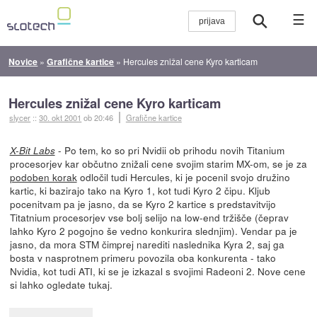
☰
Novice
»
Grafične kartice
»
Hercules znižal cene Kyro karticam
Hercules znižal cene Kyro karticam
slycer
::
30. okt 2001
ob 20:46
Grafične kartice
- Po tem, ko so pri Nvidii ob prihodu novih Titanium
X-Bit Labs
procesorjev kar občutno znižali cene svojim starim MX-om, se je za
podoben korak
odločil tudi Hercules, ki je pocenil svojo družino
kartic, ki bazirajo tako na Kyro 1, kot tudi Kyro 2 čipu. Kljub
pocenitvam pa je jasno, da se Kyro 2 kartice s predstavitvijo
Titatnium procesorjev vse bolj selijo na low-end tržišče (čeprav
lahko Kyro 2 pogojno še vedno konkurira slednjim). Vendar pa je
jasno, da mora STM čimprej narediti naslednika Kyra 2, saj ga
bosta v nasprotnem primeru povozila oba konkurenta - tako
Nvidia, kot tudi ATI, ki se je izkazal s svojimi Radeoni 2. Nove cene
si lahko ogledate tukaj.