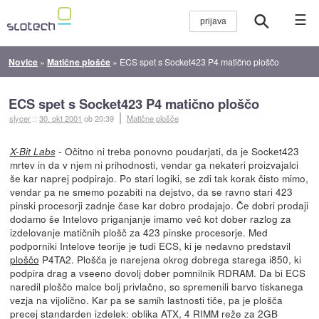
☰
Novice
»
Matične plošče
»
ECS spet s Socket423 P4 matično ploščo
ECS spet s Socket423 P4 matično ploščo
slycer
::
30. okt 2001
ob 20:39
Matične plošče
- Očitno ni treba ponovno poudarjati, da je Socket423
X-Bit Labs
mrtev in da v njem ni prihodnosti, vendar ga nekateri proizvajalci
še kar naprej podpirajo. Po stari logiki, se zdi tak korak čisto mimo,
vendar pa ne smemo pozabiti na dejstvo, da se ravno stari 423
pinski procesorji zadnje čase kar dobro prodajajo. Če dobri prodaji
dodamo še Intelovo priganjanje imamo več kot dober razlog za
izdelovanje matičnih plošč za 423 pinske procesorje. Med
podporniki Intelove teorije je tudi ECS, ki je nedavno predstavil
ploščo
P4TA2. Plošča je narejena okrog dobrega starega i850, ki
podpira drag a vseeno dovolj dober pomnilnik RDRAM. Da bi ECS
naredil ploščo malce bolj privlačno, so spremenili barvo tiskanega
vezja na vijolično. Kar pa se samih lastnosti tiče, pa je plošča
precej standarden izdelek: oblika ATX, 4 RIMM reže za 2GB