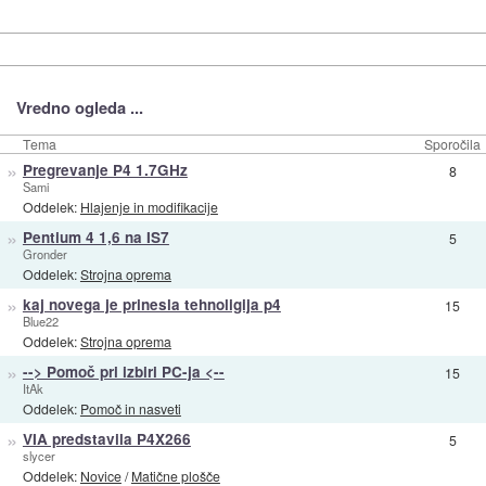
Vredno ogleda ...
Tema
Sporočila
»
Pregrevanje P4 1.7GHz
8
Sami
Oddelek:
Hlajenje in modifikacije
»
Pentium 4 1,6 na IS7
5
Gronder
Oddelek:
Strojna oprema
»
kaj novega je prinesla tehnoligija p4
15
Blue22
Oddelek:
Strojna oprema
»
--> Pomoč pri izbiri PC-ja <--
15
ItAk
Oddelek:
Pomoč in nasveti
»
VIA predstavila P4X266
5
slycer
Oddelek:
Novice
/
Matične plošče