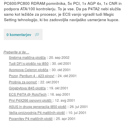
PC600/PC800 RDRAM pomnilnika, 5x PCI, 1x AGP 4x, 1x CNR in
podpora ATA/100 kontrolerju. To je vse. Da pa P4TA2 nebi služila
samo kot ležišče za procesor, je ECS vanjo vgradil tudi Magic
Setting tehnologijo, ki bo zadovoljila navijaško usmerjene kupce.
0 komentarjev
Preberite si še…
Srebrna matična plošča
::
20. sep 2002
Tudi DFI s ploščo na i850
::
30. okt 2001
Acorpova Celeron plošča
::
30. okt 2001
Pozor, Pentium 4 - 423 pinov!
::
24. okt 2001
Prošnja za pomoč
::
22. okt 2001
Gigabytova i845 plošča
::
19. okt 2001
ECS P4ITA @ RoloTech
::
16. sep 2001
Prvi P4X266 osnovni plošči
::
12. avg 2001
ASUS in druga generacija i850 plošč
::
26. jul 2001
Večja proizvodnja P4 matičnih plošč
::
10. jul 2001
Pocenitev P4 matičnih plošč
::
25. apr 2001