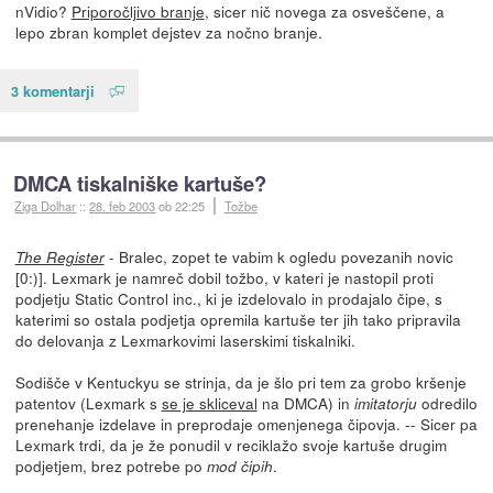
nVidio?
Priporočljivo branje
, sicer nič novega za osveščene, a
lepo zbran komplet dejstev za nočno branje.
3 komentarji
DMCA tiskalniške kartuše?
Ziga Dolhar
::
28. feb 2003
ob 22:25
Tožbe
- Bralec, zopet te vabim k ogledu povezanih novic
The Register
[0:)]. Lexmark je namreč dobil tožbo, v kateri je nastopil proti
podjetju Static Control inc., ki je izdelovalo in prodajalo čipe, s
katerimi so ostala podjetja opremila kartuše ter jih tako pripravila
do delovanja z Lexmarkovimi laserskimi tiskalniki.
Sodišče v Kentuckyu se strinja, da je šlo pri tem za grobo kršenje
patentov (Lexmark s
se je skliceval
na DMCA) in
odredilo
imitatorju
prenehanje izdelave in preprodaje omenjenega čipovja. -- Sicer pa
Lexmark trdi, da je že ponudil v reciklažo svoje kartuše drugim
podjetjem, brez potrebe po
.
mod čipih