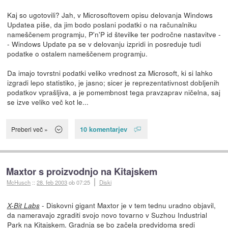
Kaj so ugotovili? Jah, v Microsoftovem opisu delovanja Windows
Updatea piše, da jim bodo poslani podatki o na računalniku
nameščenem programju, P'n'P id številke ter področne nastavitve -
- Windows Update pa se v delovanju izpridi in posreduje tudi
podatke o ostalem nameščenem programju.
Da imajo tovrstni podatki veliko vrednost za Microsoft, ki si lahko
izgradi lepo statistiko, je jasno; sicer je reprezentativnost dobljenih
podatkov vprašljiva, a je pomembnost tega pravzaprav ničelna, saj
se izve veliko več kot le...
10 komentarjev
Preberi več »
Maxtor s proizvodnjo na Kitajskem
McHusch
::
28. feb 2003
ob 07:25
Diski
- Diskovni gigant Maxtor je v tem tednu uradno objavil,
X-Bit Labs
da nameravajo zgraditi svojo novo tovarno v Suzhou Industrial
Park na Kitajskem. Gradnja se bo začela predvidoma sredi