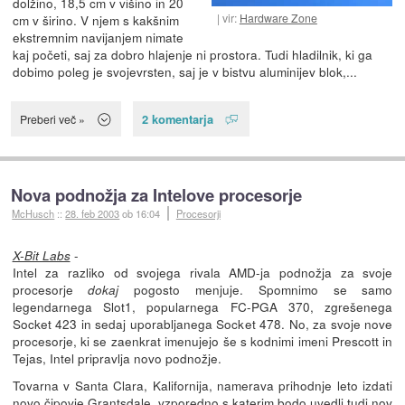
dolžino, 18,5 cm v višino in 20
vir:
Hardware Zone
cm v širino. V njem s kakšnim
ekstremnim navijanjem nimate
kaj početi, saj za dobro hlajenje ni prostora. Tudi hladilnik, ki ga
dobimo poleg je svojevrsten, saj je v bistvu aluminijev blok,...
2 komentarja
Preberi več »
Nova podnožja za Intelove procesorje
McHusch
::
28. feb 2003
ob 16:04
Procesorji
-
X-Bit Labs
Intel za razliko od svojega rivala AMD-ja podnožja za svoje
procesorje
pogosto menjuje. Spomnimo se samo
dokaj
legendarnega Slot1, popularnega FC-PGA 370, zgrešenega
Socket 423 in sedaj uporabljanega Socket 478. No, za svoje nove
procesorje, ki se zaenkrat imenujejo še s kodnimi imeni Prescott in
Tejas, Intel pripravlja novo podnožje.
Tovarna v Santa Clara, Kalifornija, namerava prihodnje leto izdati
novo čipovje Grantsdale, vzporedno s katerim bodo uvedli tudi nov