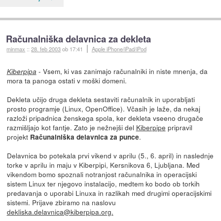
Računalniška delavnica za dekleta
minmax
::
28. feb 2003
ob 17:41
Apple iPhone/iPad/iPod
- Vsem, ki vas zanimajo računalniki in niste mnenja, da
Kiberpipa
mora ta panoga ostati v moški domeni.
Dekleta učijo druga dekleta sestaviti računalnik in uporabljati
prosto programje (Linux, OpenOffice). Včasih je laže, da nekaj
razloži pripadnica ženskega spola, ker dekleta vseeno drugače
razmišljajo kot fantje. Zato je nežnejši del
Kiberpipe
pripravil
projekt
.
Računalniška delavnica za punce
Delavnica bo potekala prvi vikend v aprilu (5., 6. april) in naslednje
torke v aprilu in maju v Kiberpipi, Kersnikova 6, Ljubljana. Med
vikendom bomo spoznali notranjost računalnika in operacijski
sistem Linux ter njegovo instalacijo, medtem ko bodo ob torkih
predavanja o uporabi Linuxa in razlikah med drugimi operacijskimi
sistemi. Prijave zbiramo na naslovu
dekliska.delavnica@kiberpipa.org.