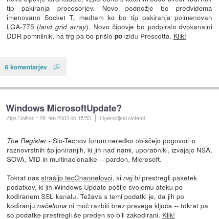
tip pakiranja procesorjev. Novo podnožje bo predvidoma
imenovano Socket T, medtem ko bo tip pakiranja poimenovan
LGA-775 (
). Novo čipovje bo podpiralo dvokanalni
land grid array
DDR pomnilnik, na trg pa bo prišlo
izidu Prescotta.
Klik!
po
6 komentarjev
Windows MicrosoftUpdate?
Ziga Dolhar
::
28. feb 2003
ob 15:53
Operacijski sistemi
- Slo-Techov
forum
neredko obiščejo pogovori o
The Register
raznovrstnih špijoniranjih, ki jih nad nami, uporabniki, izvajajo NSA,
SOVA, MID in multinacionalke -- pardon, Microsoft.
Tokrat nas
strašijo tecChannelovci
, ki
prestregli paketek
naj bi
podatkov, ki jih Windows Update pošlje svojemu ateku po
kodiranem SSL kanalu. Težava s temi podatki je, da jih po
kodiranju
ni moč razbiti brez pravega ključa -- tokrat pa
načeloma
so podatke prestregli še preden so bili zakodirani.
Klik!