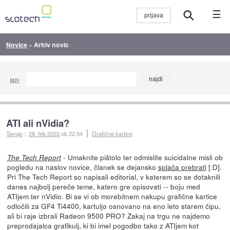
☰
Novice
»
Arhiv novic
Išči:
ATI ali nVidia?
Sergio
::
28. feb 2003
ob 22:54
Grafične kartice
- Umaknite pištolo ter odmislite suicidalne misli ob
The Tech Report
pogledu na naslov novice, članek se dejansko
splača prebrati
[:D].
Pri The Tech Report so napisali editorial, v katerem so se dotaknili
danes najbolj pereče teme, katero gre opisovati -- boju med
ATIjem ter nVidio. Bi se vi ob morebitnem nakupu grafične kartice
odločili za GF4 Ti4400, kartuljo osnovano na eno leto starem čipu,
ali bi raje izbrali Radeon 9500 PRO? Zakaj na trgu ne najdemo
preprodajalca grafikulj, ki bi imel pogodbo tako z ATIjem kot