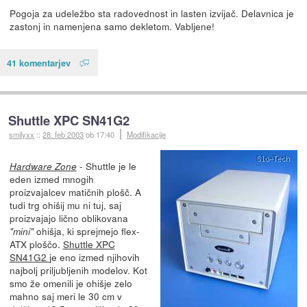
Pogoja za udeležbo sta radovednost in lasten izvijač. Delavnica je
zastonj in namenjena samo dekletom. Vabljene!
41 komentarjev
Shuttle XPC SN41G2
smilyxx
::
28. feb 2003
ob 17:40
Modifikacije
- Shuttle je le
Hardware Zone
eden izmed mnogih
proizvajalcev matičnih plošč. A
tudi trg ohišij mu ni tuj, saj
proizvajajo lično oblikovana
ohišja, ki sprejmejo flex-
"mini"
ATX ploščo.
Shuttle XPC
SN41G2
je eno izmed njihovih
najbolj priljubljenih modelov. Kot
smo že omenili je ohišje zelo
mahno saj meri le 30 cm v