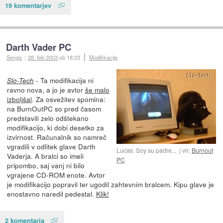
19 komentarjev
Darth Vader PC
Sergio
::
28. feb 2003
ob 18:23
Modifikacije
- Ta modifikacija ni
Slo-Tech
ravno nova, a jo je avtor
še malo
izboljšal
. Za osvežitev spomina:
na BurnOutPC so pred časom
predstavili zelo odštekano
modifikacijo, ki dobi desetko za
izvirnost. Računalnik so namreč
vgradili v odlitek glave Darth
Lucas. Soy su padre...
vir:
Burnout
Vaderja. A bralci so imeli
PC
pripombo, saj vanj ni bilo
vgrajene CD-ROM enote. Avtor
je modifikacijo popravil ter ugodil zahtevnim bralcem. Kipu glave je
enostavno naredil pedestal.
Klik!
2 komentarja