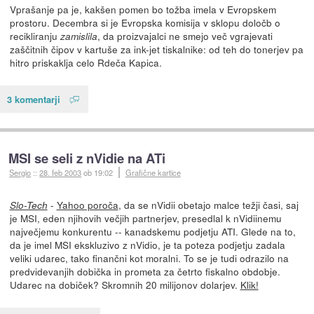
Vprašanje pa je, kakšen pomen bo tožba imela v Evropskem
prostoru. Decembra si je Evropska komisija v sklopu določb o
recikliranju
, da proizvajalci ne smejo več vgrajevati
zamislila
zaščitnih čipov v kartuše za ink-jet tiskalnike: od teh do tonerjev pa
hitro priskaklja celo Rdeča Kapica.
3 komentarji
MSI se seli z nVidie na ATi
Sergio
::
28. feb 2003
ob 19:02
Grafične kartice
-
Yahoo poroča
, da se nVidii obetajo malce težji časi, saj
Slo-Tech
je MSI, eden njihovih večjih partnerjev, presedlal k nVidiinemu
največjemu konkurentu -- kanadskemu podjetju ATI. Glede na to,
da je imel MSI ekskluzivo z nVidio, je ta poteza podjetju zadala
veliki udarec, tako finančni kot moralni. To se je tudi odrazilo na
predvidevanjih dobička in prometa za četrto fiskalno obdobje.
Udarec na dobiček? Skromnih 20 milijonov dolarjev.
Klik!