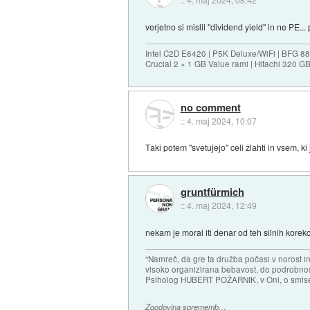
verjetno si mislil "dividend yield" in ne PE...
Intel C2D E6420 | P5K Deluxe/WiFi | BFG 
Crucial 2 × 1 GB Value rami | Hitachi 320 G
no comment
::
4. maj 2024, 10:07
Taki potem "svetujejo" celi žlahti in vsem, ki
gruntfürmich
::
4. maj 2024, 12:49
nekam je moral iti denar od teh silnih korekcij
"Namreč, da gre ta družba počasi v norost i
visoko organizirana bebavost, do podrobnosti
Psiholog HUBERT POŽARNIK, v Oni, o smise
Zgodovina sprememb…