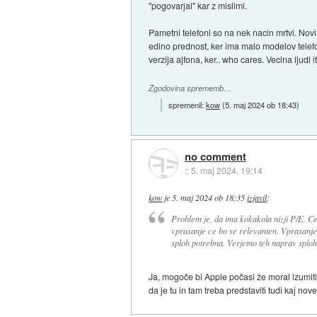
"pogovarjal" kar z mislimi.
Pametni telefoni so na nek nacin mrtvi. Novi
edino prednost, ker ima malo modelov telef
verzija ajfona, ker.. who cares. Vecina ljudi
Zgodovina sprememb…
spremenil:
kow
(
5. maj 2024 ob 18:43
)
no comment
::
5. maj 2024, 19:14
kow
je
5. maj 2024 ob 18:35
izjavil
:
Problem je, da ima kokakola nizji P/E. Ce
vprasanje ce bo se relevanten. Vprasanje, 
sploh potrebna. Verjetno teh naprav sploh
Ja, mogoče bi Apple počasi že moral izumiti
da je tu in tam treba predstaviti tudi kaj no