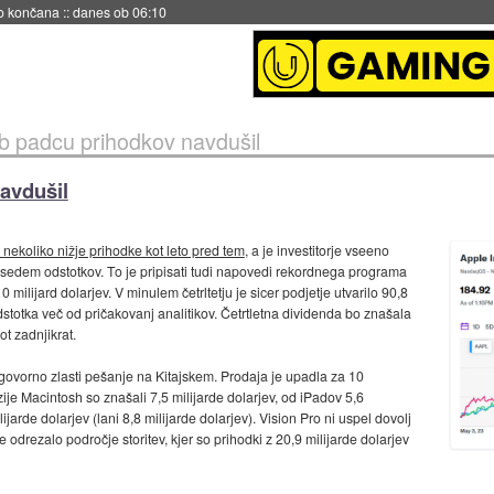
s ob 06:09
ub padcu prihodkov navdušil
avdušil
l nekoliko nižje prihodke kot leto pred tem
, a je investitorje vseeno
h sedem odstotkov. To je pripisati tudi napovedi rekordnega programa
 milijard dolarjev. V minulem četrltetju je sicer podjetje utvarilo 90,8
odstotka več od pričakovanj analitikov. Četrtletna dividenda bo znašala
ot zadnjikrat.
ovorno zlasti pešanje na Kitajskem. Prodaja je upadla za 10
izije Macintosh so znašali 7,5 milijarde dolarjev, od iPadov 5,6
ijarde dolarjev (lani 8,8 milijarde dolarjev). Vision Pro ni uspel dovolj
e odrezalo področje storitev, kjer so prihodki z 20,9 milijarde dolarjev