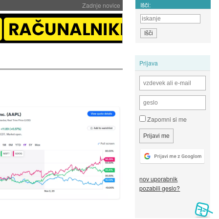
Išči:
Zadnje novice
Prijava
Zapomni si me
nov uporabnik
pozabili geslo?