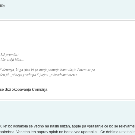
:50
)
 1.3 promila)
 še večji idiot...
denarja, ki ga (tisti ki ga imajo) nimajo kam vložit. Potem se pa
den jih začnejo gradit po 5 jurjov za kvadratni meter.
 se drži okopavanja krompirja.
30 let bo kokakola se vedno na nasih mizah, apple pa vprasanje ce bo se relevanten
h potrebna. Verjetno teh naprav sploh ne bomo vec uporabljali. Ce dobimo umetno int