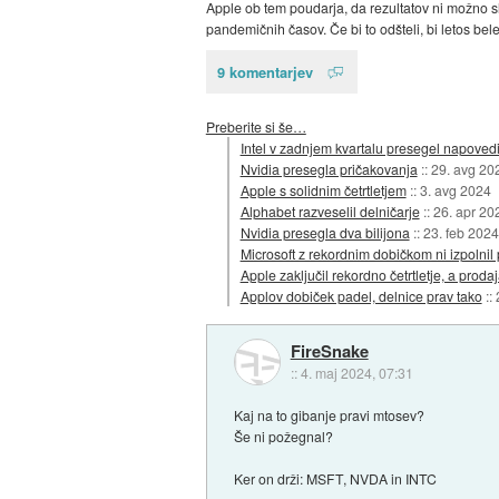
Apple ob tem poudarja, da rezultatov ni možno sle
pandemičnih časov. Če bi to odšteli, bi letos bele
9 komentarjev
Preberite si še…
Intel v zadnjem kvartalu presegel napovedi
Nvidia presegla pričakovanja
::
29. avg 20
Apple s solidnim četrtletjem
::
3. avg 2024
Alphabet razveselil delničarje
::
26. apr 20
Nvidia presegla dva bilijona
::
23. feb 2024
Microsoft z rekordnim dobičkom ni izpolnil
Apple zaključil rekordno četrtletje, a pro
Applov dobiček padel, delnice prav tako
::
FireSnake
::
4. maj 2024, 07:31
Kaj na to gibanje pravi mtosev?
Še ni požegnal?
Ker on drži: MSFT, NVDA in INTC