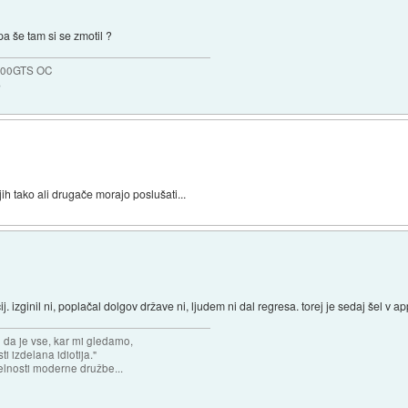
 pa še tam si se zmotil ?
8800GTS OC
B
 jih tako ali drugače morajo poslušati...
. izginil ni, poplačal dolgov države ni, ljudem ni dal regresa. torej je sedaj šel v appl
n da je vse, kar mi gledamo,
 izdelana idiotija."
lnosti moderne družbe...