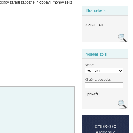
rihodkov zaradi zapoznelih dobav iPhonov še iz
Hitre funkcije
seznam tem
Posebni izpisi
Avtor:
Ključna beseda: