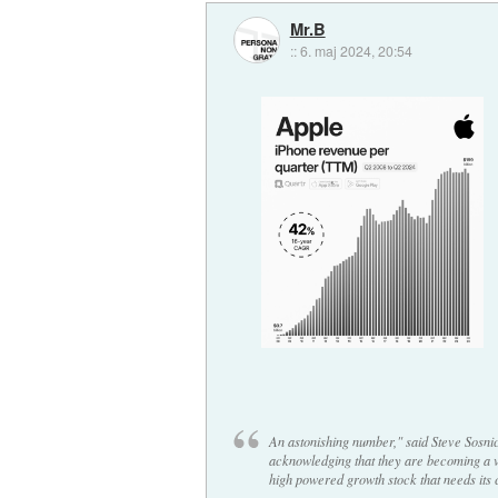
Mr.B
::
6. maj 2024, 20:54
An astonishing number," said Steve Sosnic
acknowledging that they are becoming a v
high powered growth stock that needs its