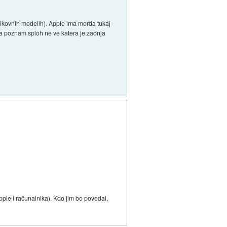
ezikovnih modelih). Apple ima morda tukaj
ga poznam sploh ne ve katera je zadnja
pple I računalnika). Kdo jim bo povedal,