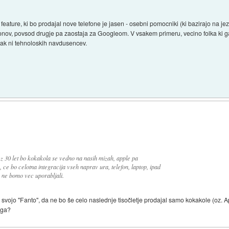
 feature, ki bo prodajal nove telefone je jasen - osebni pomocniki (ki bazirajo na j
onov, povsod drugje pa zaostaja za Googleom. V vsakem primeru, vecino folka ki 
 itak ni tehnoloskih navdusencev.
z 30 let bo kokakola se vedno na nasih mizah, apple pa
ce bo celotna integracija vseh naprav ura, telefon, laptop, ipad
 ne bomo vec uporabljali.
 svojo "Fanto", da ne bo še celo naslednje tisočletje prodajal samo kokakole (oz. A
vega?