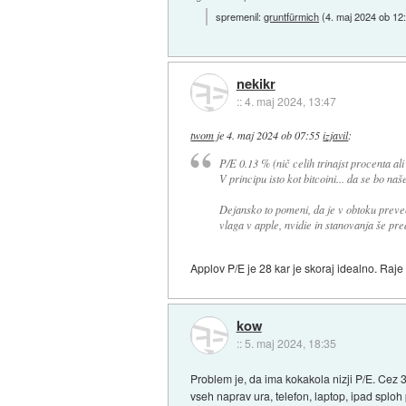
spremenil:
gruntfürmich
(
4. maj 2024 ob 12
nekikr
::
4. maj 2024, 13:47
twom
je
4. maj 2024 ob 07:55
izjavil
:
P/E 0.13 % (nič celih trinajst procenta ali
V principu isto kot bitcoini... da se bo našel
Dejansko to pomeni, da je v obtoku preveč 
vlaga v apple, nvidie in stanovanja še pre
Applov P/E je 28 kar je skoraj idealno. Raje
kow
::
5. maj 2024, 18:35
Problem je, da ima kokakola nizji P/E. Cez 
vseh naprav ura, telefon, laptop, ipad splo