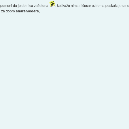
, pomeni da je delnica zaželena
. kot kaže nima ničesar oziroma poskušajo umetn
.. za dobro
shareholders
,