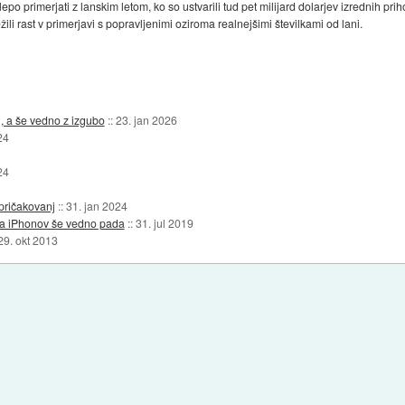
po primerjati z lanskim letom, ko so ustvarili tud pet milijard dolarjev izrednih p
žili rast v primerjavi s popravljenimi oziroma realnejšimi številkami od lani.
, a še vedno z izgubo
::
23. jan 2026
24
24
 pričakovanj
::
31. jan 2024
daja iPhonov še vedno pada
::
31. jul 2019
29. okt 2013