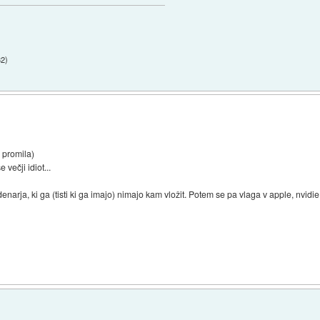
32
)
3 promila)
 večji idiot...
narja, ki ga (tisti ki ga imajo) nimajo kam vložit. Potem se pa vlaga v apple, nvidi