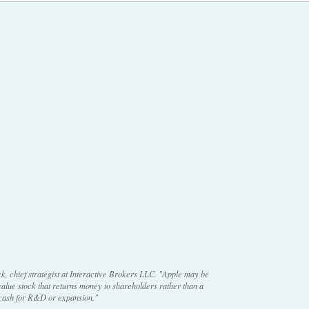
k, chief strategist at Interactive Brokers LLC. "Apple may be
alue stock that returns money to shareholders rather than a
 cash for R&D or expansion."