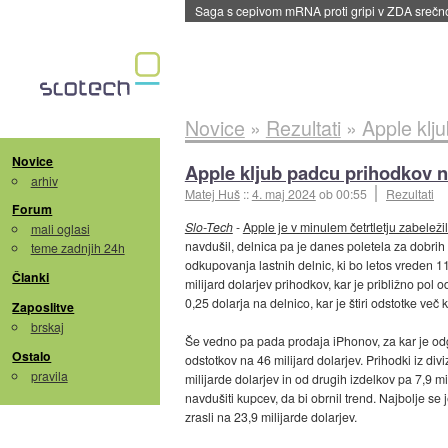
BMW v vozilih začel predvajati reklame
::
dane
Novice
»
Rezultati
»
Apple klj
Novice
Apple kljub padcu prihodkov n
arhiv
Matej Huš
::
4. maj 2024
ob 00:55
Rezultati
Forum
Slo-Tech
-
Apple je v minulem četrtletju zabeleži
mali oglasi
navdušil, delnica pa je danes poletela za dobri
teme zadnjih 24h
odkupovanja lastnih delnic, ki bo letos vreden 110
Članki
milijard dolarjev prihodkov, kar je približno pol 
0,25 dolarja na delnico, kar je štiri odstotke več k
Zaposlitve
brskaj
Še vedno pa pada prodaja iPhonov, za kar je odg
Ostalo
odstotkov na 46 milijard dolarjev. Prihodki iz div
pravila
milijarde dolarjev in od drugih izdelkov pa 7,9 mil
navdušiti kupcev, da bi obrnil trend. Najbolje se j
zrasli na 23,9 milijarde dolarjev.