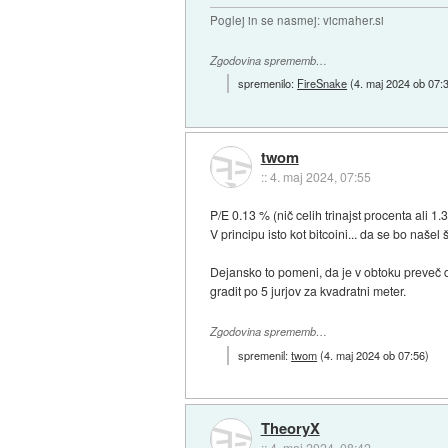
Poglej in se nasmej: vicmaher.si
Zgodovina sprememb…
spremenilo:
FireSnake
(
4. maj 2024 ob 07:
twom
::
4. maj 2024, 07:55
P/E 0.13 % (nič celih trinajst procenta ali 1.
V principu isto kot bitcoini... da se bo našel še
Dejansko to pomeni, da je v obtoku preveč de
gradit po 5 jurjov za kvadratni meter.
Zgodovina sprememb…
spremenil:
twom
(
4. maj 2024 ob 07:56
)
TheoryX
::
4. maj 2024, 08:42