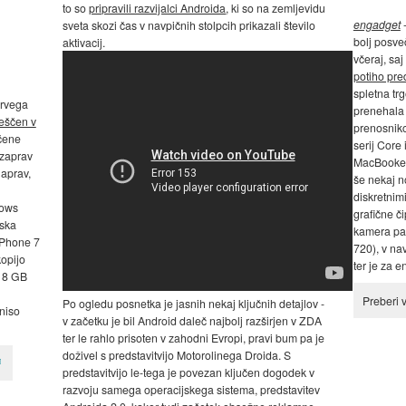
to so
pripravili razvijalci Androida
, ki so na zemljevidu
engadget
-
sveta skozi čas v navpičnih stolpcih prikazali število
bolj posve
aktivacij.
včeraj, saj
potiho pre
spletna tr
 prvega
prenehala 
eščen v
prenosnikov
očene
serij Core 
vzaprav
MacBooke pr
aprav,
še nekaj no
diskretnim
dows
grafične č
mska
kamera pa 
 Phone 7
720), v na
opijo
ter je za e
g 8 GB
Preberi 
Po ogledu posnetka je jasnih nekaj ključnih detajlov -
niso
v začetku je bil Android daleč najbolj razširjen v ZDA
ter le rahlo prisoten v zahodni Evropi, pravi bum pa je
doživel s predstavitvijo Motorolinega Droida. S
predstavitvijo le-tega je povezan ključen dogodek v
razvoju samega operacijskega sistema, predstavitev