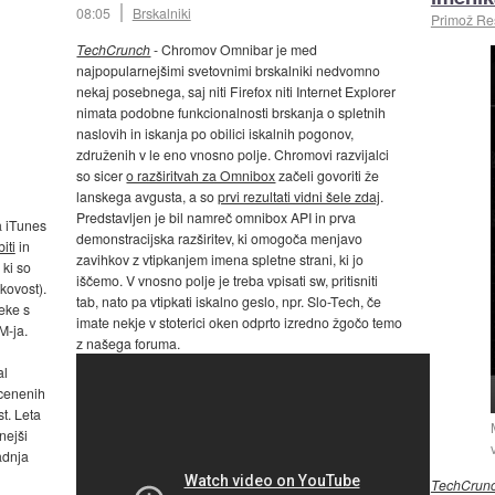
08:05
Brskalniki
Primož R
TechCrunch
- Chromov Omnibar je med
najpopularnejšimi svetovnimi brskalniki nedvomno
nekaj posebnega, saj niti Firefox niti Internet Explorer
nimata podobne funkcionalnosti brskanja o spletnih
naslovih in iskanja po obilici iskalnih pogonov,
združenih v le eno vnosno polje. Chromovi razvijalci
so sicer
o razširitvah za Omnibox
začeli govoriti že
lanskega avgusta, a so
prvi rezultati vidni šele zdaj
.
Predstavljen je bil namreč omnibox API in prva
a iTunes
demonstracijska razširitev, ki omogoča menjavo
biti
in
zavihkov z vtipkanjem imena spletne strani, ki jo
 ki so
iščemo. V vnosno polje je treba vpisati sw, pritisniti
kovost).
tab, nato pa vtipkati iskalno geslo, npr. Slo-Tech, če
eke s
imate nekje v stoterici oken odprto izredno žgočo temo
M-ja.
z našega foruma.
al
 cenenih
t. Leta
nejši
adnja
TechCrun