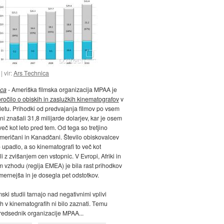
vir:
Ars Technica
ica
- Ameriška filmska organizacija MPAA je
ročilo o obiskih in zaslužkih kinematografov
v
letu. Prihodki od predvajanja filmov po vsem
ni znašali 31,8 milijarde dolarjev, kar je osem
eč kot leto pred tem. Od tega so tretjino
Američani in Kanadčani. Število obiskovalcev
o upadlo, a so kinematografi to več kot
 z zvišanjem cen vstopnic. V Evropi, Afriki in
m vzhodu (regija EMEA) je bila rast prihodkov
mernejša in je dosegla pet odstotkov.
ski studii tarnajo nad negativnimi vplivi
jih v kinematografih ni bilo zaznati. Temu
redsednik organizacije MPAA...