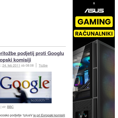
ritožbe podjetij proti Googlu
ropski komisiji
::
24. feb 2011
ob 08:08
Tožbe
vir:
BBC
ncosko podjetje 1plusV
je pri Evropski komisiji