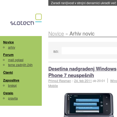
Zaradi ranljivost v strojni denarnici ukradli več
Novice
»
Arhiv novic
Novice
arhiv
Išči:
Forum
mali oglasi
teme zadnjih 24h
Desetina nadgradenj Windows
Članki
Phone 7 neuspešnih
Zaposlitve
Primož Resman
::
24. feb 2011
ob 20:01
Win
brskaj
Mobile
Ostalo
pravila