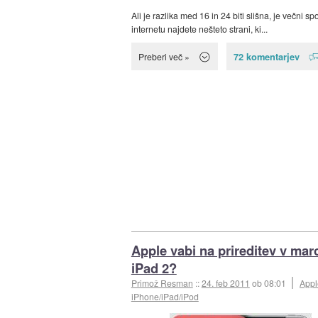
Ali je razlika med 16 in 24 biti slišna, je večni sp
internetu najdete nešteto strani, ki...
72 komentarjev
Preberi več »
Apple vabi na prireditev v mar
iPad 2?
Primož Resman
::
24. feb 2011
ob 08:01
Appl
iPhone/iPad/iPod