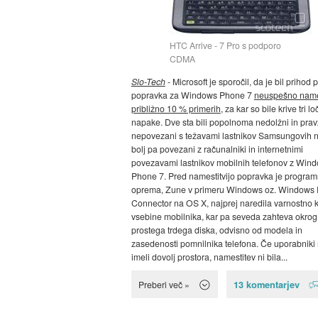
HTC Arrive - 7 Pro s podporo
CDMA
Slo-Tech
- Microsoft je sporočil, da je bil prihod
popravka za Windows Phone 7
neuspešno nam
približno 10 % primerih
, za kar so bile krive tri l
napake. Dve sta bili popolnoma nedolžni in pra
nepovezani s težavami lastnikov Samsungovih n
bolj pa povezani z računalniki in internetnimi
povezavami lastnikov mobilnih telefonov z Win
Phone 7. Pred namestitvijo popravka je progra
oprema, Zune v primeru Windows oz. Windows
Connector na OS X, najprej naredila varnostno k
vsebine mobilnika, kar pa seveda zahteva okro
prostega trdega diska, odvisno od modela in
zasedenosti pomnilnika telefona. Če uporabniki 
imeli dovolj prostora, namestitev ni bila...
13 komentarjev
Preberi več »