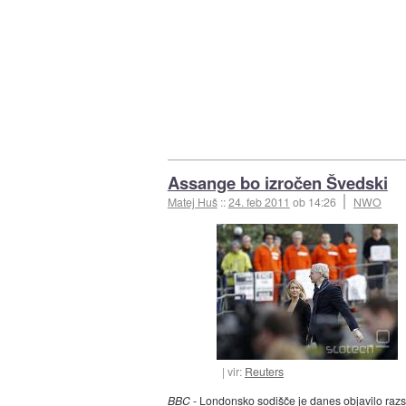
Assange bo izročen Švedski
Matej Huš
::
24. feb 2011
ob 14:26
NWO
vir:
Reuters
BBC
- Londonsko sodišče
je danes objavilo raz