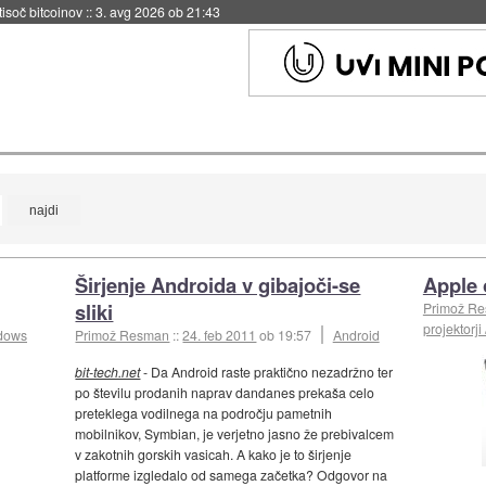
 tisoč bitcoinov
::
3. avg 2026 ob 21:43
Širjenje Androida v gibajoči-se
Apple 
sliki
Primož R
projektorji /
dows
Primož Resman
::
24. feb 2011
ob 19:57
Android
bit-tech.net
- Da Android raste praktično nezadržno ter
po številu prodanih naprav dandanes prekaša celo
preteklega vodilnega na področju pametnih
mobilnikov, Symbian, je verjetno jasno že prebivalcem
v zakotnih gorskih vasicah. A kako je to širjenje
platforme izgledalo od samega začetka? Odgovor na