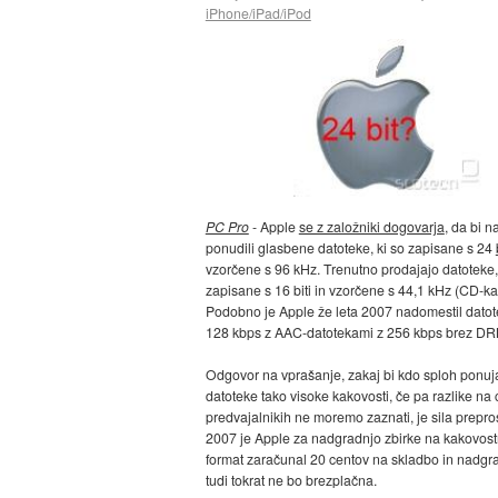
iPhone/iPad/iPod
PC Pro
- Apple
se z založniki dogovarja
, da bi n
ponudili glasbene datoteke, ki so zapisane s 24
vzorčene s 96 kHz. Trenutno prodajajo datoteke,
zapisane s 16 biti in vzorčene s 44,1 kHz (CD-ka
Podobno je Apple že leta 2007 nadomestil datot
128 kbps z AAC-datotekami z 256 kbps brez DR
Odgovor na vprašanje, zakaj bi kdo sploh ponuj
datoteke tako visoke kakovosti, če pa razlike na
predvajalnikih ne moremo zaznati, je sila prepros
2007 je Apple za nadgradnjo zbirke na kakovost
format zaračunal 20 centov na skladbo in nadgr
tudi tokrat ne bo brezplačna.