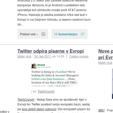
Androida 2.0, kakor tudi začetek obsežne reklamne
kampanje Verizona, ki je Android v preteklem letu
uporabljal kot učinkovito orodje proti AT&T-jevemu
iPhonu. Kasneje je sledila podobno hitra rast tudi v
Evropi in na Daljnem Vzhodu, a vseeno svetovni bum
ob...
11 komentarjev
Preberi več »
Twitter odpira pisarne v Evropi
Nove p
pri Ev
Matej Huš
::
24. feb 2011
ob 14:26
Ostale najave
Matej Huš
vir:
TechCrunch
TechCrunch
- Nekaj časa smo se spraševali, kjer v
Evropi bo Twitter postavil svojo evropsko bazo, sedaj
pa
smo dobili delen odgovor
. Del evropskih pisarn bo
BBC
- Fra
sodbo
v