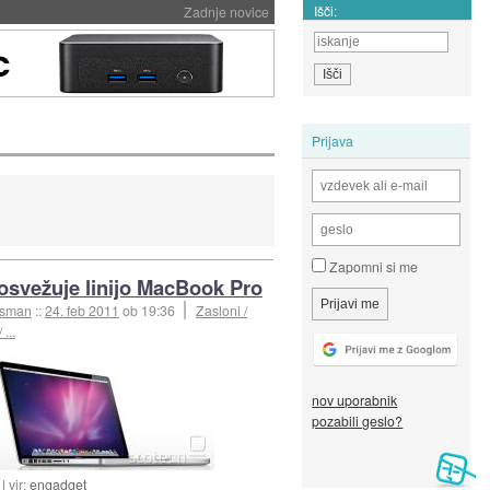
Išči:
Zadnje novice
Prijava
Zapomni si me
osvežuje linijo MacBook Pro
esman
::
24. feb 2011
ob 19:36
Zasloni /
 ...
nov uporabnik
pozabili geslo?
vir:
engadget