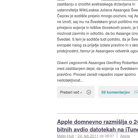
zaslišanju o izročitvi avstralskega državljana in
ustanovitelja WikiLeaksa Juliana Assangea Šved
Čeprav je sodišče prejelo mnogo pozivov, naj 
ne izroči, saj mu na Švedskem grozi politično mo
prirejeno sojenje in kršitve človekovih pravic, je 
možnost zavrnilo in odločilo, da bo Assange izr
Švedski. S tem je sodišče tudi potrdilo, da je Šv
evropski nalog za prijetje izdala pravilno in v skl
pristojnostmi, čemur je Assangeov odvetnik ugov
Glavni zagovornik Assangea Geoffrey Robertson
med zaslišanjem dejal, da sojenje na Švedskem
pravično. Procesi zaradi napadov zoper spolno
nedotakljivost...
59 komentarjev
Preberi več »
Apple domnevno razmišlja o 2
bitnih avdio datotekah na iTun
Matej Huš
::
24. feb 2011
ob 08:07
Apple