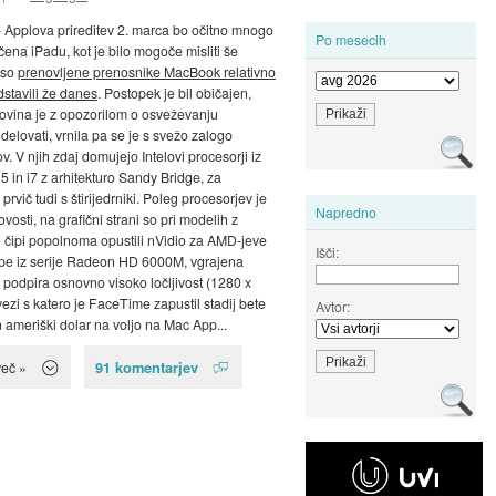
 Applova prireditev 2. marca bo očitno mnogo
Po mesecih
čena iPadu, kot je bilo mogoče misliti še
 so
prenovljene prenosnike MacBook relativno
dstavili že danes
. Postopek je bil običajen,
govina je z opozorilom o osveževanju
delovati, vrnila pa se je s svežo zalogo
. V njih zdaj domujejo Intelovi procesorji iz
i5 in i7 z arhitekturo Sandy Bridge, za
vič tudi s štirijedrniki. Poleg procesorjev je
Napredno
vosti, na grafični strani so pri modelih z
i čipi popolnoma opustili nVidio za AMD-jeve
Išči:
ipe iz serije Radeon HD 6000M, vgrajena
podpira osnovno visoko ločljivost (1280 x
vezi s katero je FaceTime zapustil stadij bete
Avtor:
n ameriški dolar na voljo na Mac App...
91 komentarjev
več »