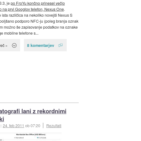
3.3, je
po FroYu končno prinesel večjo
 na prvi Googlov telefon, Nexus One
.
ista različica na nekoliko novejši Nexus S
zboljšano podporo NFC-ju (poleg branja oznak
em možno še zapisovanje podatkov na oznake
ge mobilne telefone s...
8 komentarjev
več »
tografi lani z rekordnimi
ki
::
24. feb 2011
ob 07:20
Rezultati