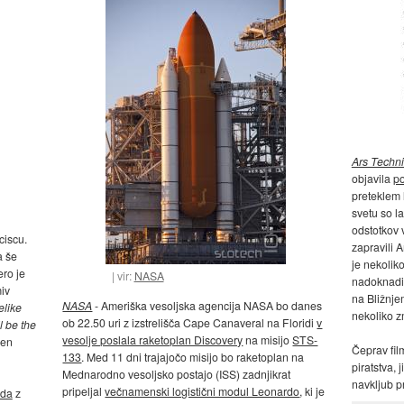
Ars Techn
objavila
po
preteklem 
svetu so la
odstotkov v
ciscu.
zapravili 
a še
je nekolik
ero je
vir:
NASA
nadoknadili
iv
na Bližnje
NASA
- Ameriška vesoljska agencija NASA bo danes
elike
nekoliko z
ob 22.50 uri z izstrelišča Cape Canaveral na Floridi
v
 be the
vesolje poslala raketoplan Discovery
na misijo
STS-
den
Čeprav film
133
. Med 11 dni trajajočo misijo bo raketoplan na
piratstva, 
Mednarodno vesoljsko postajo (ISS) zadnjikrat
navkljub p
pripeljal
večnamenski logistični modul Leonardo
, ki je
ada
z