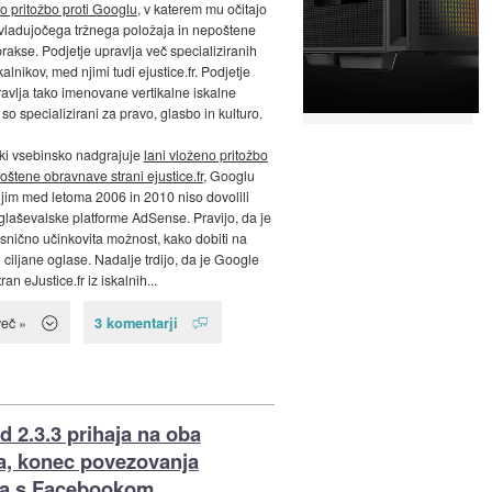
vo pritožbo proti Googlu
, v katerem mu očitajo
evladujočega tržnega položaja in nepoštene
rakse. Podjetje upravlja več specializiranih
kalnikov, med njimi tudi ejustice.fr. Podjetje
avlja tako imenovane vertikalne iskalne
so specializirani za pravo, glasbo in kulturo.
, ki vsebinsko nadgrajuje
lani vloženo pritožbo
oštene obravnave strani ejustice.fr
, Googlu
a jim med letoma 2006 in 2010 niso dovolili
laševalske platforme AdSense. Pravijo, da je
esnično učinkovita možnost, kako dobiti na
 ciljane oglase. Nadalje trdijo, da je Google
ran eJustice.fr iz iskalnih...
3 komentarji
več »
d 2.3.3 prihaja na oba
, konec povezovanja
ka s Facebookom