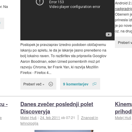
Android 2.
or. Na
nadgradnjo
Obenem je 
prinesla i
je po nov
oz. na dru
Preberi 
Postopek je pravzaprav izredno podoben običajnemu
iskanju po spletu, le da je iskanje jasno prenešeno na
bolj lokalno raven. To razširitev sta pripravila Googlov
Aaron Boodman, eden izmed pomembnih mož pri
razvoju Chroma, ter Frank Yan, ki razvija Mozillin
Firefox - Firefox 4...
9 komentarjev
Preberi več »
cu -
Danes zvečer poslednji polet
Kinema
Discoveryja
prihod
e
Matej Huš
::
24. feb 2011
ob 07:21
Znanost in
Matej Huš
tehnologija