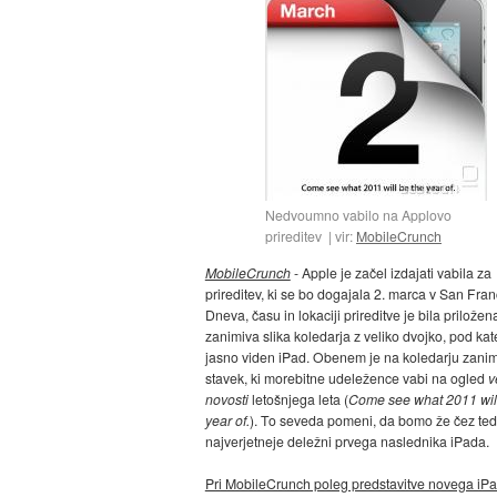
Nedvoumno vabilo na Applovo
prireditev
vir:
MobileCrunch
MobileCrunch
- Apple je začel izdajati vabila za
prireditev, ki se bo dogajala 2. marca v San Fran
Dneva, času in lokaciji prireditve je bila priložen
zanimiva slika koledarja z veliko dvojko, pod kat
jasno viden iPad. Obenem je na koledarju zanim
stavek, ki morebitne udeležence vabi na ogled
v
novosti
letošnjega leta (
Come see what 2011 will
year of.
). To seveda pomeni, da bomo že čez te
najverjetneje deležni prvega naslednika iPada.
Pri MobileCrunch poleg predstavitve novega iP