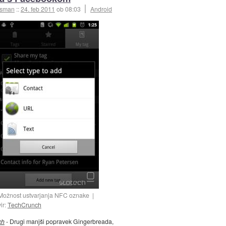
esman
::
24. feb 2011
ob 08:03
Android
Možnost ustvarjanja NFC oznake
vir:
TechCrunch
ch
- Drugi manjši popravek Gingerbreada,