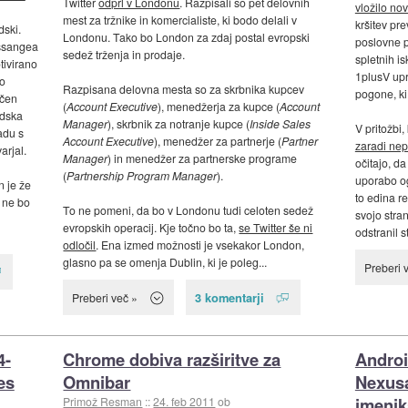
Twitter
odprl v Londonu
. Razpisali so pet delovnih
vložilo no
mest za tržnike in komercialiste, ki bodo delali v
kršitev pr
ski.
Londonu. Tako bo London za zdaj postal evropski
poslovne p
Assangea
sedež trženja in prodaje.
spletnih is
tivirano
1plusV upr
to
Razpisana delovna mesta so za skrbnika kupcev
pogone, ki 
očen
(
Account Executive
), menedžerja za kupce (
Account
edska
Manager
), skrbnik za notranje kupce (
Inside Sales
V pritožbi
adu s
Account Executive
), menedžer za partnerje (
Partner
zaradi nep
arjal.
Manager
) in menedžer za partnerske programe
očitajo, d
(
Partnership Program Manager
).
uporabo og
 je že
to edina r
 ne bo
To ne pomeni, da bo v Londonu tudi celoten sedež
svojo stran
evropskih operacij. Kje točno bo ta,
se Twitter še ni
odstranil st
odločil
. Ena izmed možnosti je vsekakor London,
glasno pa se omenja Dublin, ki je poleg...
Preberi 
3 komentarji
Preberi več »
4-
Chrome dobiva razširitve za
Androi
es
Omnibar
Nexusa
imeni
Primož Resman
::
24. feb 2011
ob