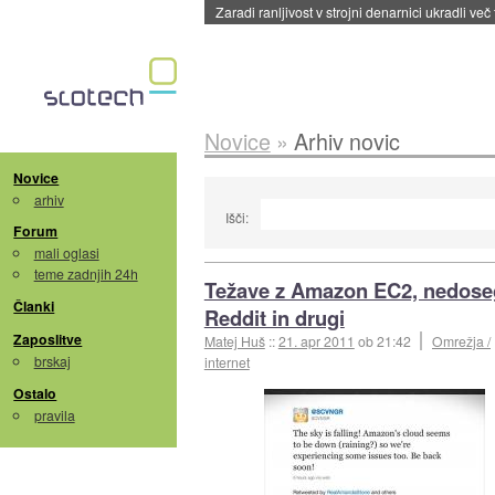
Zaradi ranljivost v strojni denarnici ukradli več
Novice
»
Arhiv novic
Novice
arhiv
Išči:
Forum
mali oglasi
teme zadnjih 24h
Težave z Amazon EC2, nedoseg
Članki
Reddit in drugi
Zaposlitve
Matej Huš
::
21. apr 2011
ob 21:42
Omrežja /
brskaj
internet
Ostalo
pravila