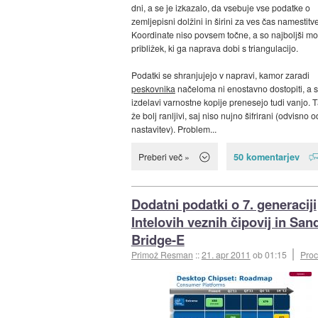
dni, a se je izkazalo, da vsebuje vse podatke o
zemljepisni dolžini in širini za ves čas namestitv
Koordinate niso povsem točne, a so najboljši mo
približek, ki ga naprava dobi s triangulacijo.
Podatki se shranjujejo v napravi, kamor zaradi
peskovnika
načeloma ni enostavno dostopiti, a s
izdelavi varnostne kopije prenesejo tudi vanjo. 
že bolj ranljivi, saj niso nujno šifrirani (odvisno o
nastavitev). Problem...
50 komentarjev
Preberi več »
Dodatni podatki o 7. generaciji
Intelovih veznih čipovij in San
Bridge-E
Primož Resman
::
21. apr 2011
ob 01:15
Proc