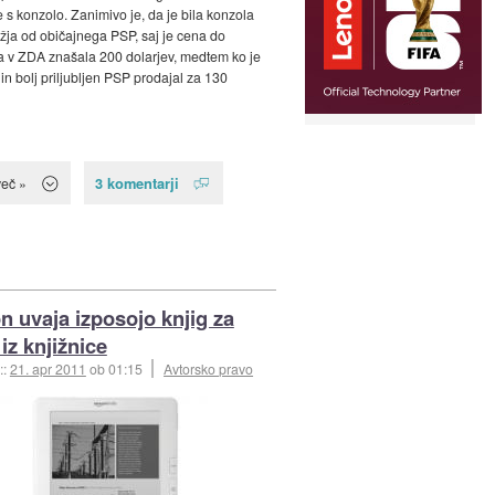
e s konzolo. Zanimivo je, da je bila konzola
žja od običajnega PSP, saj je cena do
 v ZDA znašala 200 dolarjev, medtem ko je
in bolj priljubljen PSP prodajal za 130
3 komentarji
več »
 uvaja izposojo knjig za
iz knjižnice
::
21. apr 2011
ob 01:15
Avtorsko pravo