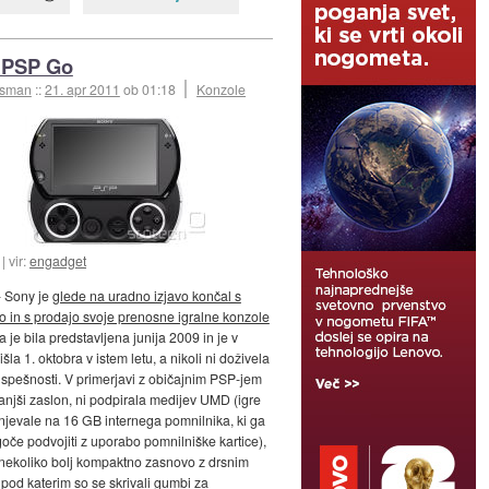
 PSP Go
esman
::
21. apr 2011
ob 01:18
Konzole
vir:
engadget
 Sony je
glede na uradno izjavo končal s
o in s prodajo svoje prenosne igralne konzole
Ta je bila predstavljena junija 2009 in je v
išla 1. oktobra v istem letu, a nikoli ni doživela
uspešnosti. V primerjavi z običajnim PSP-jem
anjši zaslon, ni podpirala medijev UMD (igre
njevale na 16 GB internega pomnilnika, ki ga
goče podvojiti z uporabo pomnilniške kartice),
 nekoliko bolj kompaktno zasnovo z drsnim
pod katerim so se skrivali gumbi za