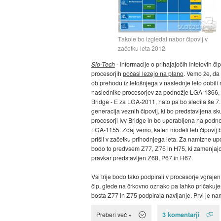
Takole bo izgledal nabor čipovij v
začetku leta 2012
Slo-Tech
- Informacije o prihajajočih Intelovih čip
procesorjih
počasi lezejo na plano
. Vemo že, d
ob prehodu iz letošnjega v naslednje leto dobili 
naslednike procesorjev za podnožje LGA-1366,
Bridge - E za LGA-2011, nato pa bo sledila še 7.
generacija veznih čipovij, ki bo predstavljena sk
procesorji Ivy Bridge in bo uporabljena na podn
LGA-1155. Zdaj vemo, kateri modeli teh čipovij
prišli v začetku prihodnjega leta. Za namizne u
bodo to predvsem Z77, Z75 in H75, ki zamenjaj
pravkar predstavljen Z68, P67 in H67.
Vsi trije bodo tako podpirali v procesorje vgrajen
čip, glede na črkovno oznako pa lahko pričakuj
bosta Z77 in Z75 podpirala navijanje. Prvi je na
3 komentarji
Preberi več »