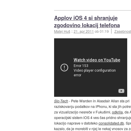
Applov iOS 4 si shranjuje
zgodovino lokacij telefona
Matej Huš
::
21. apr 2011
ob 01:19
Zasebnos
Slo-Tech
- Pete Warden in Alasdair Allan sta pri
raziskovanju podatkov na iPhonu, ki sta jih potr
za vizualizacijo nesreče v Fukušimi,
odkrila
, da 
operacijski sistem iOS 4 ves čas pridno shranjuj
lokacijo naprave v datoteko
consolidated.db
. Sp
kazalo, da je morebiti v njej le nekaj vnosov za 