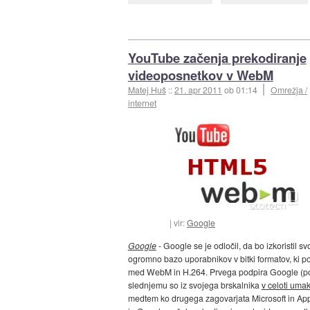
YouTube začenja prekodiranje
videoposnetkov v WebM
Matej Huš
::
21. apr 2011
ob 01:14
Omrežja /
internet
vir:
Google
Google
- Google se je odločil, da bo izkoristil sv
ogromno bazo uporabnikov v bitki formatov, ki p
med WebM in H.264. Prvega podpira Google (p
slednjemu so iz svojega brskalnika
v celoti umak
medtem ko drugega zagovarjata Microsoft in App