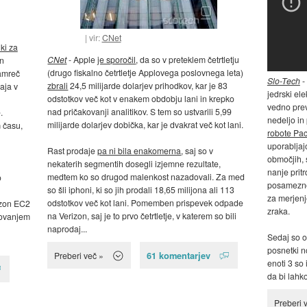
vir:
CNet
iki za
CNet
- Apple
je sporočil
, da so v preteklem četrtletju
en
(drugo fiskalno četrtletje Applovega poslovnega leta)
namreč
Slo-Tech
-
zbrali
24,5 milijarde dolarjev prihodkov, kar je 83
aja v
jedrski el
odstotkov več kot v enakem obdobju lani in krepko
vedno previ
nad pričakovanji analitikov. S tem so ustvarili 5,99
.
nedeljo in
milijarde dolarjev dobička, kar je dvakrat več kot lani.
 času,
robote Pa
uporabljaj
Rast prodaje
pa ni bila enakomerna
, saj so v
območjih, 
nekaterih segmentih dosegli izjemne rezultate,
nanje pritr
medtem ko so drugod malenkost nazadovali. Za med
o
posamezno 
so šli iphoni, ki so jih prodali 18,65 milijona ali 113
za merjenje
odstotkov več kot lani. Pomemben prispevek odpade
azon EC2
zraka.
na Verizon, saj je to prvo četrtletje, v katerem so bili
lovanjem
naprodaj...
Sedaj so ob
posnetki no
61 komentarjev
Preberi več »
enoti 3 so
da bi lahko
Preberi 