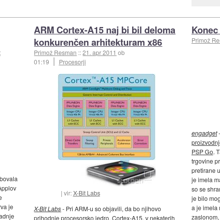
ARM Cortex-A15 naj bi bil deloma
Konec
konkurenčen arhitekturam x86
Primož R
t
Primož Resman
::
21. apr 2011
ob
01:19
Procesorji
engadget
-
proizvodnj
PSP Go
. 
trgovine pr
pretirane 
ebovala
je imela m
Applov
so se shra
vir:
X-Bit Labs
e
je bilo mo
rva je
a je imela
X-Bit Labs
- Pri ARM-u so objavili, da bo njihovo
zadnje
zaslonom, 
prihodnje procesorsko jedro, Cortex-A15,
v nekaterih