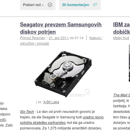
30 komentarjev
Preberi več »
Seagatov prevzem Samsungovih
IBM zak
diskov potrjen
dobičk
Primož Resman
::
21. apr 2011
ob 01:14
Nakupi /
Matej Huš
združitve / propadi
The Wall S
podjetij, k
vir:
X-Bit Labs
ojo
četrtletje.
oteka
Slo-Tech
- Le dan od prvih neuradnih govoric je
desetodsto
odporo
trajalo, da sta Seagate in Samsung tudi
uradno javno
tem času
s
nili
),
potrdila strateško partnerstvo
, kot sta ga uradno
dolarjev, k
le. Zato
poimenovala. Za 1,375 milijarde ameriških dolarjev,
se povečali