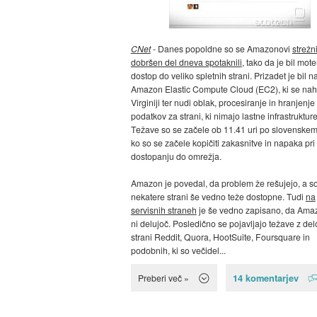
CNet
- Danes popoldne so se Amazonovi
strežn
dobršen del dneva spotaknili
, tako da je bil mot
dostop do veliko spletnih strani. Prizadet je bil 
Amazon Elastic Compute Cloud (EC2), ki se nah
Virginiji ter nudi oblak, procesiranje in hranjenje
podatkov za strani, ki nimajo lastne infrastrukture
Težave so se začele ob 11.41 uri po slovenskem
ko so se začele kopičiti zakasnitve in napaka pri
dostopanju do omrežja.
Amazon je povedal, da problem že rešujejo, a s
nekatere strani še vedno teže dostopne. Tudi
na
servisnih straneh
je še vedno zapisano, da Am
ni delujoč. Posledično se pojavljajo težave z de
strani Reddit, Quora, HootSuite, Foursquare in
podobnih, ki so večidel...
14 komentarjev
Preberi več »