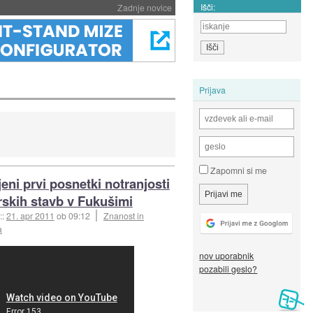
Išči:
Zadnje novice
Prijava
Zapomni si me
jeni prvi posnetki notranjosti
rskih stavb v Fukušimi
::
21. apr 2011
ob 09:12
Znanost in
a
nov uporabnik
pozabili geslo?