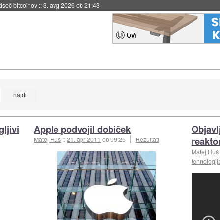
 tisoč bitcoinov
::
3. avg 2026 ob 21:43
ljivi
Apple podvojil dobiček
Objavl
reakto
Matej Huš
::
21. apr 2011
ob 09:25
Rezultati
Matej Huš
tehnologij