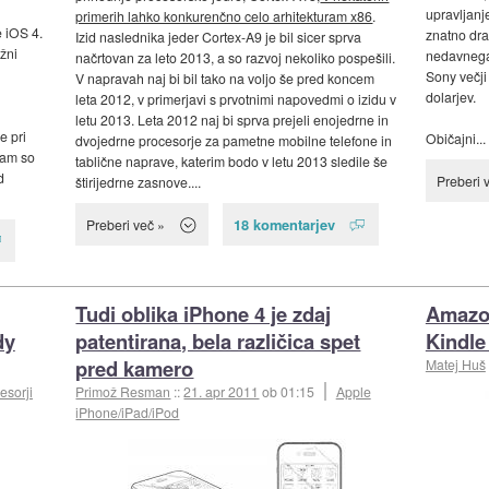
upravljanj
primerih lahko konkurenčno celo arhitekturam x86
.
e iOS 4.
znatno dra
Izid naslednika jeder Cortex-A9 je bil sicer sprva
žni
nedavnega
načrtovan za leto 2013, a so razvoj nekoliko pospešili.
Sony večji 
V napravah naj bi bil tako na voljo še pred koncem
dolarjev.
leta 2012, v primerjavi s prvotnimi napovedmi o izidu v
letu 2013. Leta 2012 naj bi sprva prejeli enojedrne in
e pri
Običajni...
dvojedrne procesorje za pametne mobilne telefone in
Tam so
tablične naprave, katerim bodo v letu 2013 sledile še
d
Preberi 
štirijedrne zasnove....
18 komentarjev
Preberi več »
Tudi oblika iPhone 4 je zdaj
Amazon
dy
patentirana, bela različica spet
Kindle 
pred kamero
Matej Huš
esorji
Primož Resman
::
21. apr 2011
ob 01:15
Apple
iPhone/iPad/iPod