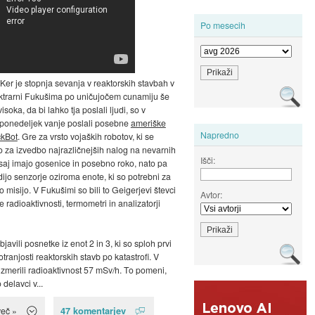
Po mesecih
 Ker je stopnja sevanja v reaktorskih stavbah v
ektrarni Fukušima po uničujočem cunamiju še
soka, da bi lahko tja poslali ljudi, so v
 ponedeljek vanje poslali posebne
ameriške
Napredno
ckBot
. Gre za vrsto vojaških robotov, ki se
o za izvedbo najrazličnejših nalog na nevarnih
Išči:
saj imajo gosenice in posebno roko, nato pa
dijo senzorje oziroma enote, ki so potrebni za
misijo. V Fukušimi so bili to Geigerjevi števci
Avtor:
 radioaktivnosti, termometri in analizatorji
javili posnetke iz enot 2 in 3, ki so sploh prvi
tranjosti reaktorskih stavb po katastrofi. V
 izmerili radioaktivnost 57 mSv/h. To pomeni,
 delavci v...
47 komentarjev
več »