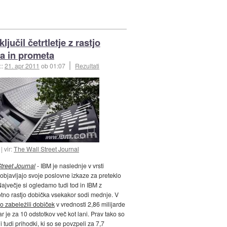
ljučil četrtletje z rastjo
a in prometa
::
21. apr 2011
ob 01:07
Rezultati
vir:
The Wall Street Journal
treet Journal
- IBM je naslednje v vrsti
i objavljajo svoje poslovne izkaze za preteklo
 Največje si ogledamo tudi tod in IBM z
tno rastjo dobička vsekakor sodi mednje. V
o zabeležili dobiček
v vrednosti 2,86 milijarde
ar je za 10 odstotkov več kot lani. Prav tako so
 tudi prihodki, ki so se povzpeli za 7,7