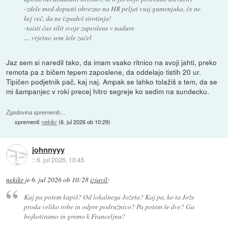
-zdele med dopusti obvezno na HR peljat vsaj gumenjaka, če ne
kej več, da ne izpadeš sirotinja!
-taisti čas silit svoje zaposlene v nadure
.... vrjetno sem šele začel
Jaz sem si naredil tako, da imam vsako ritnico na svoji jahti, preko
remota pa z bičem tepem zaposlene, da oddelajo tistih 20 ur.
Tipičen podjetnik pač, kaj naj. Ampak se lahko tolažiš s tem, da se
mi šampanjec v roki precej hitro segreje ko sedim na sundecku.
Zgodovina sprememb…
spremenil:
nekikr
(
6. jul 2026 ob 10:29
)
johnnyyy
::
6. jul 2026, 10:45
nekikr
je
6. jul 2026 ob 10:28
izjavil
:
Kaj pa potem kupiš? Od lokalnega Jožeta? Kaj pa, ko ta Jože
proda veliko robe in odpre podružnico? Pa potem še dve? Ga
bojkotiramo in gremo k Franceljnu?