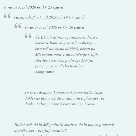
Jarno
je
5. jul 2026 ob 19:25
izjavil
:
caszafuckoff
je
5. jul 2026 ob 19:07
izjavil
:
Jarno
je
5. jul 2026 ob 09:28
izjavil
:
Če EU ali ustrezne posamezne države,
kakor se bodo dogovorili, poberejo n-
krat več davka na dobiček, hkrati pa
MS ostane motiviran za trženje svojih
storitev na širšem področju EU-ja,
potem mislim, do bo to dober
kompromis.
To se ti zdi dober kompromis, samo toliko časa,
dokler ne dojameš, da zaradi njih ti plačuješ več
davka. Subvencioniraš korporacije, bravo!
Hočeš reči, da bi MS podražil storitve, da bi potem prejemal
dobičke, kot v prejšnji ureditvi?
Seveda gre za EU denar in kar je napisanega, gre v to, da se jih