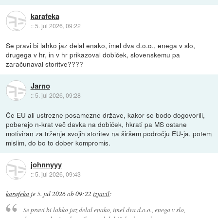
karafeka
::
5. jul 2026, 09:22
Se pravi bi lahko jaz delal enako, imel dva d.o.o., enega v slo,
drugega v hr, in v hr prikazoval dobiček, slovenskemu pa
zaračunaval storitve????
Jarno
::
5. jul 2026, 09:28
Če EU ali ustrezne posamezne države, kakor se bodo dogovorili,
poberejo n-krat več davka na dobiček, hkrati pa MS ostane
motiviran za trženje svojih storitev na širšem področju EU-ja, potem
mislim, do bo to dober kompromis.
johnnyyy
::
5. jul 2026, 09:43
karafeka
je
5. jul 2026 ob 09:22
izjavil
:
Se pravi bi lahko jaz delal enako, imel dva d.o.o., enega v slo,