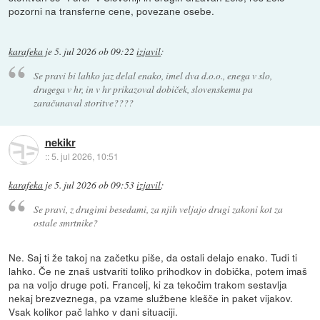
pozorni na transferne cene, povezane osebe.
karafeka
je
5. jul 2026 ob 09:22
izjavil
:
Se pravi bi lahko jaz delal enako, imel dva d.o.o., enega v slo,
drugega v hr, in v hr prikazoval dobiček, slovenskemu pa
zaračunaval storitve????
nekikr
::
5. jul 2026, 10:51
karafeka
je
5. jul 2026 ob 09:53
izjavil
:
Se pravi, z drugimi besedami, za njih veljajo drugi zakoni kot za
ostale smrtnike?
Ne. Saj ti že takoj na začetku piše, da ostali delajo enako. Tudi ti
lahko. Če ne znaš ustvariti toliko prihodkov in dobička, potem imaš
pa na voljo druge poti. Francelj, ki za tekočim trakom sestavlja
nekaj brezveznega, pa vzame službene klešče in paket vijakov.
Vsak kolikor pač lahko v dani situaciji.