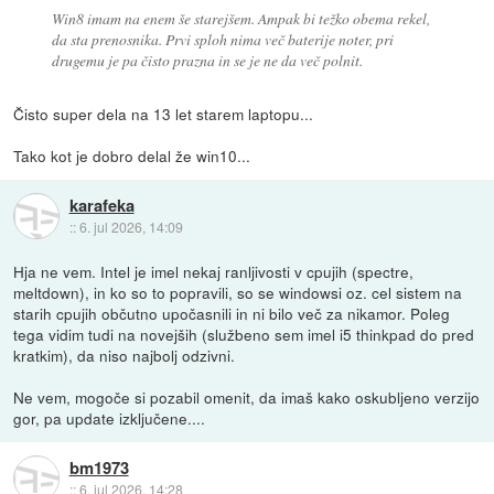
Win8 imam na enem še starejšem. Ampak bi težko obema rekel,
da sta prenosnika. Prvi sploh nima več baterije noter, pri
drugemu je pa čisto prazna in se je ne da več polnit.
Čisto super dela na 13 let starem laptopu...
Tako kot je dobro delal že win10...
karafeka
::
6. jul 2026, 14:09
Hja ne vem. Intel je imel nekaj ranljivosti v cpujih (spectre,
meltdown), in ko so to popravili, so se windowsi oz. cel sistem na
starih cpujih občutno upočasnili in ni bilo več za nikamor. Poleg
tega vidim tudi na novejših (službeno sem imel i5 thinkpad do pred
kratkim), da niso najbolj odzivni.
Ne vem, mogoče si pozabil omenit, da imaš kako oskubljeno verzijo
gor, pa update izključene....
bm1973
::
6. jul 2026, 14:28