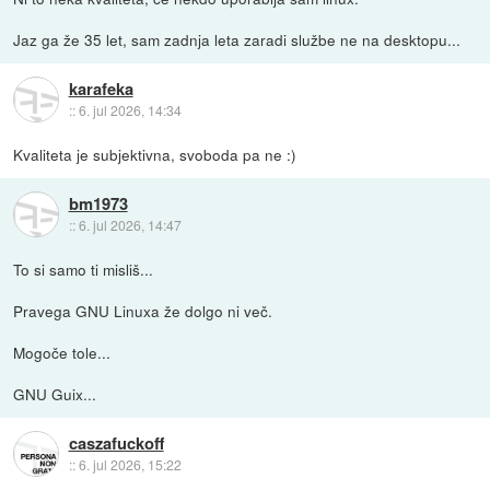
Jaz ga že 35 let, sam zadnja leta zaradi službe ne na desktopu...
karafeka
::
6. jul 2026, 14:34
Kvaliteta je subjektivna, svoboda pa ne :)
bm1973
::
6. jul 2026, 14:47
To si samo ti misliš...
Pravega GNU Linuxa že dolgo ni več.
Mogoče tole...
GNU Guix...
caszafuckoff
::
6. jul 2026, 15:22