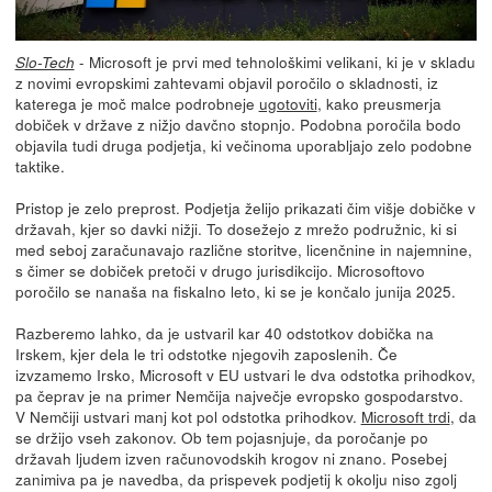
- Microsoft je prvi med tehnološkimi velikani, ki je v skladu
Slo-Tech
z novimi evropskimi zahtevami objavil poročilo o skladnosti, iz
katerega je moč malce podrobneje
ugotoviti
, kako preusmerja
dobiček v države z nižjo davčno stopnjo. Podobna poročila bodo
objavila tudi druga podjetja, ki večinoma uporabljajo zelo podobne
taktike.
Pristop je zelo preprost. Podjetja želijo prikazati čim višje dobičke v
državah, kjer so davki nižji. To dosežejo z mrežo podružnic, ki si
med seboj zaračunavajo različne storitve, licenčnine in najemnine,
s čimer se dobiček pretoči v drugo jurisdikcijo. Microsoftovo
poročilo se nanaša na fiskalno leto, ki se je končalo junija 2025.
Razberemo lahko, da je ustvaril kar 40 odstotkov dobička na
Irskem, kjer dela le tri odstotke njegovih zaposlenih. Če
izvzamemo Irsko, Microsoft v EU ustvari le dva odstotka prihodkov,
pa čeprav je na primer Nemčija največje evropsko gospodarstvo.
V Nemčiji ustvari manj kot pol odstotka prihodkov.
Microsoft trdi
, da
se držijo vseh zakonov. Ob tem pojasnjuje, da poročanje po
državah ljudem izven računovodskih krogov ni znano. Posebej
zanimiva pa je navedba, da prispevek podjetij k okolju niso zgolj