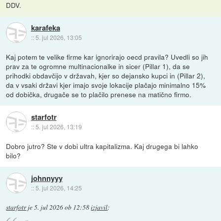
DDV.
karafeka
::
5. jul 2026, 13:05
Kaj potem te velike firme kar ignorirajo oecd pravila? Uvedli so jih
prav za te ogromne multinacionalke in sicer (Pillar 1), da se
prihodki obdavčijo v državah, kjer so dejansko kupci in (Pillar 2),
da v vsaki državi kjer imajo svoje lokacije plačajo minimalno 15%
od dobička, drugače se to plačilo prenese na matično firmo.
starfotr
::
5. jul 2026, 13:19
Dobro jutro? Ste v dobi ultra kapitalizma. Kaj drugega bi lahko
bilo?
johnnyyy
::
5. jul 2026, 14:25
starfotr
je
5. jul 2026 ob 12:58
izjavil
: