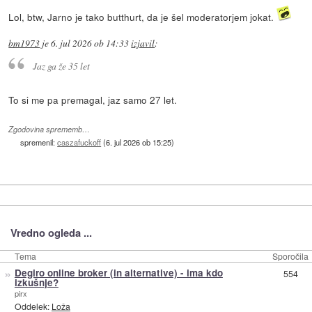
Lol, btw, Jarno je tako butthurt, da je šel moderatorjem jokat.
bm1973
je
6. jul 2026 ob 14:33
izjavil
:
Jaz ga že 35 let
To si me pa premagal, jaz samo 27 let.
Zgodovina sprememb…
spremenil:
caszafuckoff
(
6. jul 2026 ob 15:25
)
Vredno ogleda ...
Tema
Sporočila
»
Degiro online broker (in alternative) - ima kdo
554
izkušnje?
pirx
Oddelek:
Loža