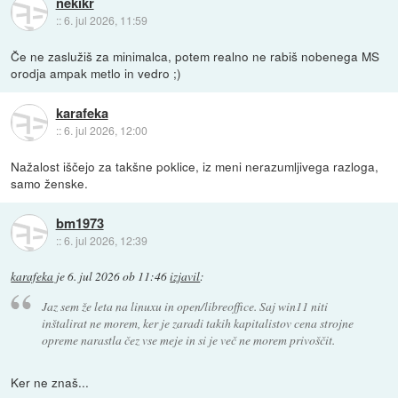
nekikr
::
6. jul 2026, 11:59
Če ne zaslužiš za minimalca, potem realno ne rabiš nobenega MS
orodja ampak metlo in vedro ;)
karafeka
::
6. jul 2026, 12:00
Nažalost iščejo za takšne poklice, iz meni nerazumljivega razloga,
samo ženske.
bm1973
::
6. jul 2026, 12:39
karafeka
je
6. jul 2026 ob 11:46
izjavil
:
Jaz sem že leta na linuxu in open/libreoffice. Saj win11 niti
inštalirat ne morem, ker je zaradi takih kapitalistov cena strojne
opreme narastla čez vse meje in si je več ne morem privoščit.
Ker ne znaš...