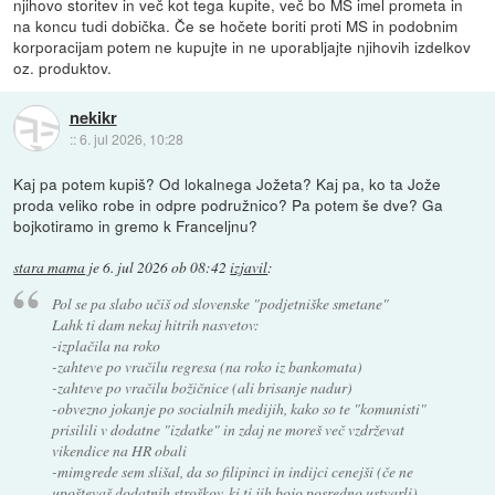
njihovo storitev in več kot tega kupite, več bo MS imel prometa in
na koncu tudi dobička. Če se hočete boriti proti MS in podobnim
korporacijam potem ne kupujte in ne uporabljajte njihovih izdelkov
oz. produktov.
nekikr
::
6. jul 2026, 10:28
Kaj pa potem kupiš? Od lokalnega Jožeta? Kaj pa, ko ta Jože
proda veliko robe in odpre podružnico? Pa potem še dve? Ga
bojkotiramo in gremo k Franceljnu?
stara mama
je
6. jul 2026 ob 08:42
izjavil
:
Pol se pa slabo učiš od slovenske "podjetniške smetane"
Lahk ti dam nekaj hitrih nasvetov:
-izplačila na roko
-zahteve po vračilu regresa (na roko iz bankomata)
-zahteve po vračilu božičnice (ali brisanje nadur)
-obvezno jokanje po socialnih medijih, kako so te "komunisti"
prisilili v dodatne "izdatke" in zdaj ne moreš več vzdrževat
vikendice na HR obali
-mimgrede sem slišal, da so filipinci in indijci cenejši (če ne
upoštevaš dodatnih stroškov, ki ti jih bojo posredno ustvarli)