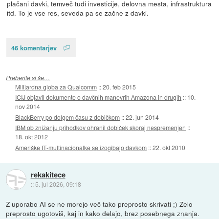
plačani davki, temveč tudi investicije, delovna mesta, infrastruktura
itd. To je vse res, seveda pa se začne z davki.
46 komentarjev
Preberite si še…
Milijardna globa za Qualcomm
::
20. feb 2015
ICIJ objavil dokumente o davčnih manevrih Amazona in drugih
::
10.
nov 2014
BlackBerry po dolgem času z dobičkom
::
22. jun 2014
IBM ob znižanju prihodkov ohranil dobiček skoraj nespremenjen
::
18. okt 2012
Ameriške IT-multinacionalke se izogibajo davkom
::
22. okt 2010
rekakitece
::
5. jul 2026, 09:18
Z uporabo AI se ne morejo več tako preprosto skrivati ;) Zelo
preprosto ugotoviš, kaj in kako delajo, brez posebnega znanja.