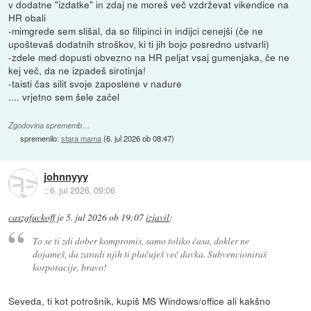
v dodatne "izdatke" in zdaj ne moreš več vzdrževat vikendice na
HR obali
-mimgrede sem slišal, da so filipinci in indijci cenejši (če ne
upoštevaš dodatnih stroškov, ki ti jih bojo posredno ustvarli)
-zdele med dopusti obvezno na HR peljat vsaj gumenjaka, če ne
kej več, da ne izpadeš sirotinja!
-taisti čas silit svoje zaposlene v nadure
.... vrjetno sem šele začel
Zgodovina sprememb…
spremenilo:
stara mama
(
6. jul 2026 ob 08:47
)
johnnyyy
::
6. jul 2026, 09:06
caszafuckoff
je
5. jul 2026 ob 19:07
izjavil
:
To se ti zdi dober kompromis, samo toliko časa, dokler ne
dojameš, da zaradi njih ti plačuješ več davka. Subvencioniraš
korporacije, bravo!
Seveda, ti kot potrošnik, kupiš MS Windows/office ali kakšno