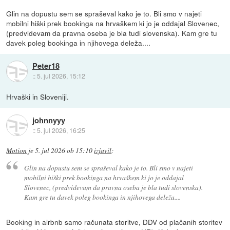
Glin na dopustu sem se spraševal kako je to. Bli smo v najeti
mobilni hiški prek bookinga na hrvaškem ki jo je oddajal Slovenec,
(predvidevam da pravna oseba je bla tudi slovenska). Kam gre tu
davek poleg bookinga in njihovega deleža....
Peter18
::
5. jul 2026, 15:12
Hrvaški in Sloveniji.
johnnyyy
::
5. jul 2026, 16:25
Motion
je
5. jul 2026 ob 15:10
izjavil
:
Glin na dopustu sem se spraševal kako je to. Bli smo v najeti
mobilni hiški prek bookinga na hrvaškem ki jo je oddajal
Slovenec, (predvidevam da pravna oseba je bla tudi slovenska).
Kam gre tu davek poleg bookinga in njihovega deleža....
Booking in airbnb samo računata storitve, DDV od plačanih storitev