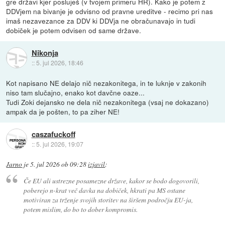
gre državi kjer posluješ (v tvojem primeru HR). Kako je potem z
DDVjem na bivanje je odvisno od pravne ureditve - recimo pri nas
imaš nezavezance za DDV ki DDVja ne obračunavajo in tudi
dobiček je potem odvisen od same države.
Nikonja
::
5. jul 2026, 18:46
Kot napisano NE delajo nič nezakonitega, in te luknje v zakonih
niso tam slučajno, enako kot davčne oaze...
Tudi Zoki dejansko ne dela nič nezakonitega (vsaj ne dokazano)
ampak da je pošten, to pa ziher NE!
caszafuckoff
::
5. jul 2026, 19:07
Jarno
je
5. jul 2026 ob 09:28
izjavil
:
Če EU ali ustrezne posamezne države, kakor se bodo dogovorili,
poberejo n-krat več davka na dobiček, hkrati pa MS ostane
motiviran za trženje svojih storitev na širšem področju EU-ja,
potem mislim, do bo to dober kompromis.