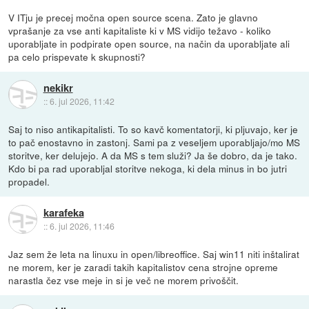
V ITju je precej močna open source scena. Zato je glavno
vprašanje za vse anti kapitaliste ki v MS vidijo težavo - koliko
uporabljate in podpirate open source, na način da uporabljate ali
pa celo prispevate k skupnosti?
nekikr
::
6. jul 2026, 11:42
Saj to niso antikapitalisti. To so kavč komentatorji, ki pljuvajo, ker je
to pač enostavno in zastonj. Sami pa z veseljem uporabljajo/mo MS
storitve, ker delujejo. A da MS s tem služi? Ja še dobro, da je tako.
Kdo bi pa rad uporabljal storitve nekoga, ki dela minus in bo jutri
propadel.
karafeka
::
6. jul 2026, 11:46
Jaz sem že leta na linuxu in open/libreoffice. Saj win11 niti inštalirat
ne morem, ker je zaradi takih kapitalistov cena strojne opreme
narastla čez vse meje in si je več ne morem privoščit.