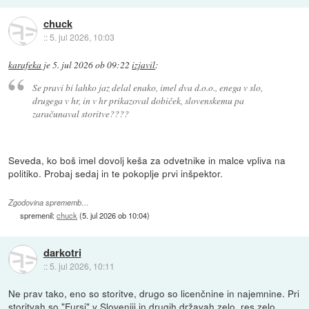
chuck
::
5. jul 2026, 10:03
karafeka
je
5. jul 2026 ob 09:22
izjavil
:
Se pravi bi lahko jaz delal enako, imel dva d.o.o., enega v slo,
drugega v hr, in v hr prikazoval dobiček, slovenskemu pa
zaračunaval storitve????
Seveda, ko boš imel dovolj keša za odvetnike in malce vpliva na
politiko. Probaj sedaj in te pokoplje prvi inšpektor.
Zgodovina sprememb…
spremenil:
chuck
(
5. jul 2026 ob 10:04
)
darkotri
::
5. jul 2026, 10:11
Ne prav tako, eno so storitve, drugo so licenčnine in najemnine. Pri
storitvah so "Fursi" v Sloveniji in drugih državah zelo, res zelo