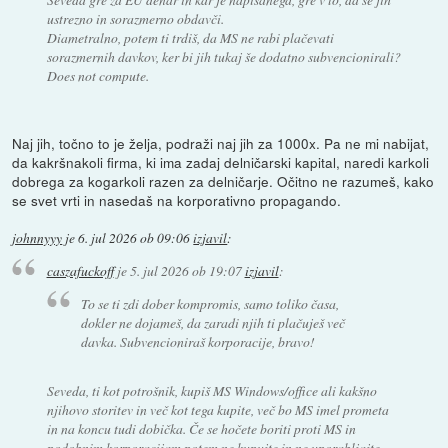
ustrezno in sorazmerno obdavči.
Diametralno, potem ti trdiš, da MS ne rabi plačevati
sorazmernih davkov, ker bi jih tukaj še dodatno subvencionirali?
Does not compute.
Naj jih, točno to je želja, podraži naj jih za 1000x. Pa ne mi nabijat,
da kakršnakoli firma, ki ima zadaj delničarski kapital, naredi karkoli
dobrega za kogarkoli razen za delničarje. Očitno ne razumeš, kako
se svet vrti in nasedaš na korporativno propagando.
johnnyyy
je
6. jul 2026 ob 09:06
izjavil
:
caszafuckoff
je
5. jul 2026 ob 19:07
izjavil
:
To se ti zdi dober kompromis, samo toliko časa,
dokler ne dojameš, da zaradi njih ti plačuješ več
davka. Subvencioniraš korporacije, bravo!
Seveda, ti kot potrošnik, kupiš MS Windows/office ali kakšno
njihovo storitev in več kot tega kupite, več bo MS imel prometa
in na koncu tudi dobička. Če se hočete boriti proti MS in
podobnim korporacijam potem ne kupujte in ne uporabljajte