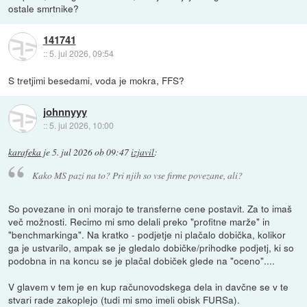
ostale smrtnike?
141741
::
5. jul 2026, 09:54
S tretjimi besedami, voda je mokra, FFS?
johnnyyy
::
5. jul 2026, 10:00
karafeka
je
5. jul 2026 ob 09:47
izjavil
:
Kako MS pazi na to? Pri njih so vse firme povezane, ali?
So povezane in oni morajo te transferne cene postavit. Za to imaš
več možnosti. Recimo mi smo delali preko "profitne marže" in
"benchmarkinga". Na kratko - podjetje ni plačalo dobička, kolikor
ga je ustvarilo, ampak se je gledalo dobičke/prihodke podjetj, ki so
podobna in na koncu se je plačal dobiček glede na "oceno"....
V glavem v tem je en kup računovodskega dela in davčne se v te
stvari rade zakoplejo (tudi mi smo imeli obisk FURSa).