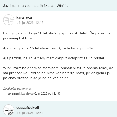
Jaz imam na vseh starih škatlah Win11.
karafeka
::
6. jul 2026, 12:42
Dvomim, da bodo na 10 let starem laptopu ok delali. Če pa že, pa
počasnej kot linux.
Aja, mam pa na 15 let starem win8, če te bo to pomirilo.
Aja pardon, na 15 letnem imam dietpi z octoprint za 3d printer.
Win8 imam na enem še starejšem. Ampak bi težko obema rekel, da
sta prenosnika. Prvi sploh nima več baterije noter, pri drugemu je
pa čisto prazna in se je ne da več polnit.
Zgodovina sprememb…
spremenil:
karafeka
(
6. jul 2026 ob 12:49
)
caszafuckoff
::
6. jul 2026, 12:53