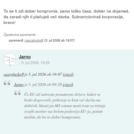
To se ti zdi dober kompromis, samo toliko časa, dokler ne dojameš,
da zaradi njih ti plačuješ več davka. Subvencioniraš korporacije,
bravo!
Zgodovina sprememb…
spremenil:
caszafuckoff
(
5. jul 2026 ob 19:07
)
Jarno
::
5. jul 2026, 19:25
caszafuckoff
je
5. jul 2026 ob 19:07
izjavil
:
Jarno
je
5. jul 2026 ob 09:28
izjavil
:
Če EU ali ustrezne posamezne države, kakor se
bodo dogovorili, poberejo n-krat več davka na
dobiček, hkrati pa MS ostane motiviran za trženje
svojih storitev na širšem področju EU-ja, potem
mislim, do bo to dober kompromis.