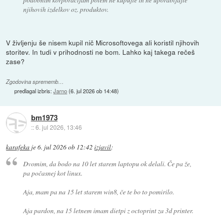
njihovih izdelkov oz. produktov.
V življenju še nisem kupil nič Microsoftovega ali koristil njihovih
storitev. In tudi v prihodnosti ne bom. Lahko kaj takega rečeš
zase?
Zgodovina sprememb…
predlagal izbris:
Jarno
(
6. jul 2026 ob 14:48
)
bm1973
::
6. jul 2026, 13:46
karafeka
je
6. jul 2026 ob 12:42
izjavil
:
Dvomim, da bodo na 10 let starem laptopu ok delali. Če pa že,
pa počasnej kot linux.
Aja, mam pa na 15 let starem win8, če te bo to pomirilo.
Aja pardon, na 15 letnem imam dietpi z octoprint za 3d printer.