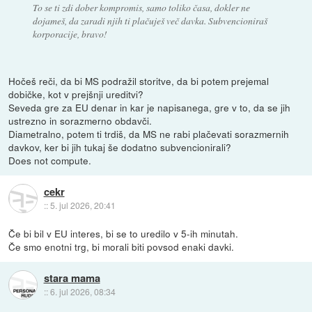
To se ti zdi dober kompromis, samo toliko časa, dokler ne
dojameš, da zaradi njih ti plačuješ več davka. Subvencioniraš
korporacije, bravo!
Hočeš reči, da bi MS podražil storitve, da bi potem prejemal
dobičke, kot v prejšnji ureditvi?
Seveda gre za EU denar in kar je napisanega, gre v to, da se jih
ustrezno in sorazmerno obdavči.
Diametralno, potem ti trdiš, da MS ne rabi plačevati sorazmernih
davkov, ker bi jih tukaj še dodatno subvencionirali?
Does not compute.
cekr
::
5. jul 2026, 20:41
Če bi bil v EU interes, bi se to uredilo v 5-ih minutah.
Če smo enotni trg, bi morali biti povsod enaki davki.
stara mama
::
6. jul 2026, 08:34