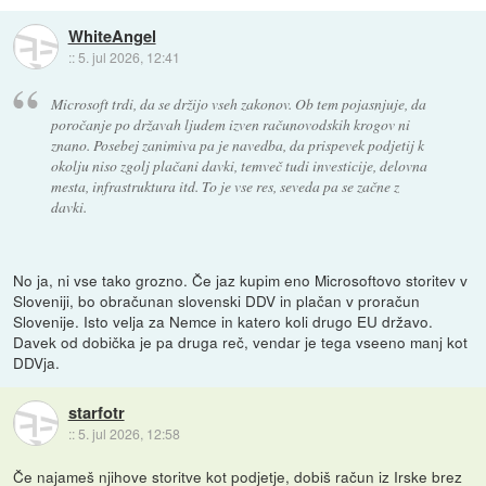
WhiteAngel
::
5. jul 2026, 12:41
Microsoft trdi, da se držijo vseh zakonov. Ob tem pojasnjuje, da
poročanje po državah ljudem izven računovodskih krogov ni
znano. Posebej zanimiva pa je navedba, da prispevek podjetij k
okolju niso zgolj plačani davki, temveč tudi investicije, delovna
mesta, infrastruktura itd. To je vse res, seveda pa se začne z
davki.
No ja, ni vse tako grozno. Če jaz kupim eno Microsoftovo storitev v
Sloveniji, bo obračunan slovenski DDV in plačan v proračun
Slovenije. Isto velja za Nemce in katero koli drugo EU državo.
Davek od dobička je pa druga reč, vendar je tega vseeno manj kot
DDVja.
starfotr
::
5. jul 2026, 12:58
Če najameš njihove storitve kot podjetje, dobiš račun iz Irske brez