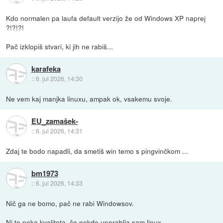
Kdo normalen pa laufa default verzijo že od Windows XP naprej
?!?!?!
Pač izklopiš stvari, ki jih ne rabiš...
karafeka
::
6. jul 2026, 14:30
Ne vem kaj manjka linuxu, ampak ok, vsakemu svoje.
EU_zamašek-
::
6. jul 2026, 14:31
Zdaj te bodo napadli, da smetiš win temo s pingvinčkom ...
bm1973
::
6. jul 2026, 14:33
Nič ga ne bomo, pač ne rabi Windowsov.
Ni to neka kvaliteta, če nekdo uporablja sam linux.