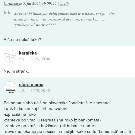
karafeka
je
5. jul 2026 ob 09:22
izjavil
:
Se pravi bi lahko jaz delal enako, imel dva d.o.o., enega v slo,
drugega v hr, in v hr prikazoval dobiček, slovenskemu pa
zaračunaval storitve????
A še ne delaš tako?
karafeka
::
6. jul 2026, 08:36
Ne, ni strank.
stara mama
::
6. jul 2026, 08:42
Pol se pa slabo učiš od slovenske "podjetniške smetane"
Lahk ti dam nekaj hitrih nasvetov:
-izplačila na roko
-zahteve po vračilu regresa (na roko iz bankomata)
-zahteve po vračilu božičnice (ali brisanje nadur)
-obvezno jokanje po socialnih medijih, kako so te "komunisti" prisilili