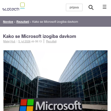
☰
Novice
»
Rezultati
»
Kako se Microsoft izogiba davkom
Kako se Microsoft izogiba davkom
Matej Huš
::
5. jul 2026
ob 08:13
Rezultati