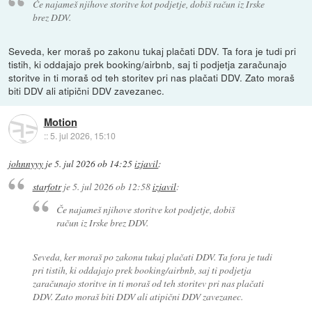
Če najameš njihove storitve kot podjetje, dobiš račun iz Irske
brez DDV.
Seveda, ker moraš po zakonu tukaj plačati DDV. Ta fora je tudi pri
tistih, ki oddajajo prek booking/airbnb, saj ti podjetja zaračunajo
storitve in ti moraš od teh storitev pri nas plačati DDV. Zato moraš
biti DDV ali atipični DDV zavezanec.
Motion
::
5. jul 2026, 15:10
johnnyyy
je
5. jul 2026 ob 14:25
izjavil
:
starfotr
je
5. jul 2026 ob 12:58
izjavil
:
Če najameš njihove storitve kot podjetje, dobiš
račun iz Irske brez DDV.
Seveda, ker moraš po zakonu tukaj plačati DDV. Ta fora je tudi
pri tistih, ki oddajajo prek booking/airbnb, saj ti podjetja
zaračunajo storitve in ti moraš od teh storitev pri nas plačati
DDV. Zato moraš biti DDV ali atipični DDV zavezanec.