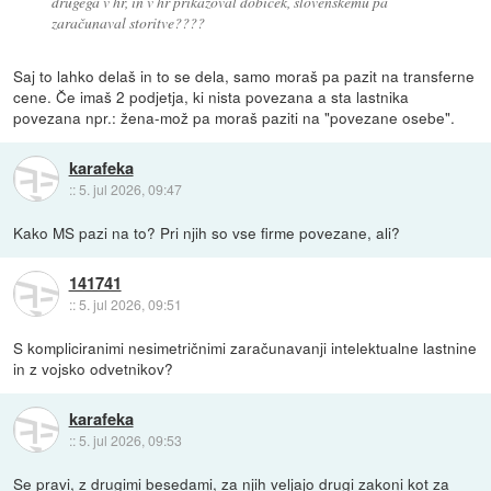
drugega v hr, in v hr prikazoval dobiček, slovenskemu pa
zaračunaval storitve????
Saj to lahko delaš in to se dela, samo moraš pa pazit na transferne
cene. Če imaš 2 podjetja, ki nista povezana a sta lastnika
povezana npr.: žena-mož pa moraš paziti na "povezane osebe".
karafeka
::
5. jul 2026, 09:47
Kako MS pazi na to? Pri njih so vse firme povezane, ali?
141741
::
5. jul 2026, 09:51
S kompliciranimi nesimetričnimi zaračunavanji intelektualne lastnine
in z vojsko odvetnikov?
karafeka
::
5. jul 2026, 09:53
Se pravi, z drugimi besedami, za njih veljajo drugi zakoni kot za