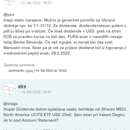
::
14. feb 2022, 18:39
@pirx
Imajo slabo narejeno. Možno je generirati poročilo za izbrano
obdobje npr. za 1/1-31/12. Za dividende, dividendensteuer potem v
pdf-ju iščeš po vrsticah. Če imaš dividende v USD, greš na stran
ECB za pravilen kurza na tisti dan. FURS sicer v navodilih navaja
tečaj Banke Slovenije. Če več trguješ, si moraš kar čas vzet.
Manualni vnos. Sicer pa je rok za prijavo dividend kot iz trgovanja z
vrednostnimi papirji enak, 28.2.2022.
Zgodovina sprememb…
spremenilo:
otago
(
14. feb 2022 ob 18:42
)
pirx
::
14. feb 2022, 18:45
@otago
Hvala! Dividende dobim izplačane vsako četrtletje od iShares MSCI
North America UCITS ETF USD (Dist). Sem sicer pri Irskem Degiru.
Je to pod Account Statement?