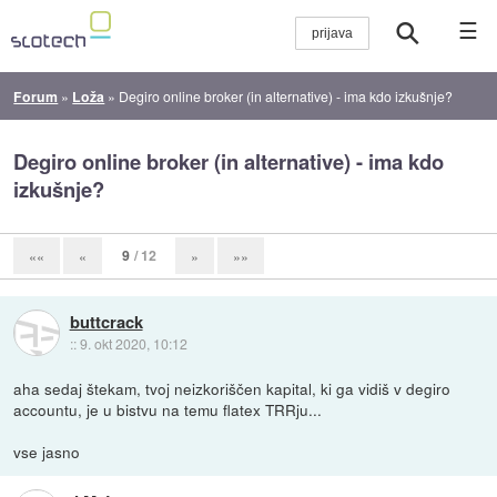
☰
Forum
»
Loža
»
Degiro online broker (in alternative) - ima kdo izkušnje?
Degiro online broker (in alternative) - ima kdo
izkušnje?
9
/ 12
««
«
»
»»
buttcrack
::
9. okt 2020, 10:12
aha sedaj štekam, tvoj neizkoriščen kapital, ki ga vidiš v degiro
accountu, je u bistvu na temu flatex TRRju...
vse jasno