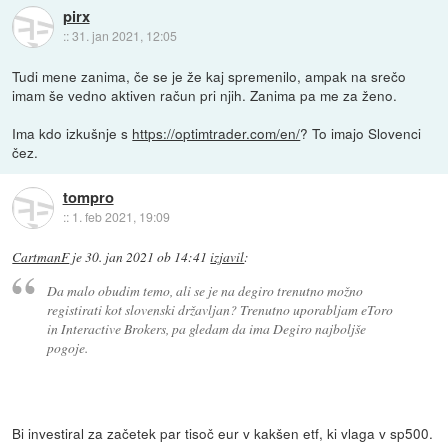
pirx
::
31. jan 2021, 12:05
Tudi mene zanima, če se je že kaj spremenilo, ampak na srečo
imam še vedno aktiven račun pri njih. Zanima pa me za ženo.
Ima kdo izkušnje s
https://optimtrader.com/en/
? To imajo Slovenci
čez.
tompro
::
1. feb 2021, 19:09
CartmanF
je
30. jan 2021 ob 14:41
izjavil
:
Da malo obudim temo, ali se je na degiro trenutno možno
registirati kot slovenski državljan? Trenutno uporabljam eToro
in Interactive Brokers, pa gledam da ima Degiro najboljše
pogoje.
Bi investiral za začetek par tisoč eur v kakšen etf, ki vlaga v sp500.