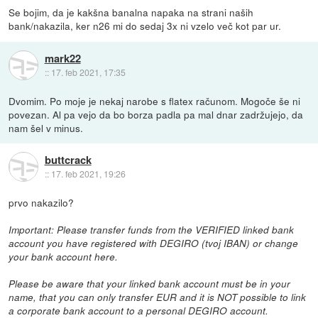
Se bojim, da je kakšna banalna napaka na strani naših
bank/nakazila, ker n26 mi do sedaj 3x ni vzelo več kot par ur.
mark22
::
17. feb 2021, 17:35
Dvomim. Po moje je nekaj narobe s flatex računom. Mogoče še ni
povezan. Al pa vejo da bo borza padla pa mal dnar zadržujejo, da
nam šel v minus.
buttcrack
::
17. feb 2021, 19:26
prvo nakazilo?
Important: Please transfer funds from the VERIFIED linked bank
account you have registered with DEGIRO (tvoj IBAN) or change
your bank account here.
Please be aware that your linked bank account must be in your
name, that you can only transfer EUR and it is NOT possible to link
a corporate bank account to a personal DEGIRO account.