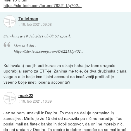
https://slo-tech.com/forum/t762211/p702...
Toiletman
::
19. feb 2021, 09:08
Steinkauz
je
19. feb 2021 ob 08:57
izjavil
:
Men so 5 dni :
https://slo-tech.com/forum/t762211/p702...
Kul hvala :) res jih boli kurac za dizajn haha jaz bom drugače
uporabljal samo za ETF-je. Zanima me tole, če dva družinska clana
vlagata a je bolje imeti joint account da imaš večji profit ali je
vseeno bolje imeti ločena accounta?
mark22
::
19. feb 2021, 16:39
Jaz se bom umaknil iz Degira. To men ne deluje normalno in
zanesljivo. Minilo je že 15 dni od nakazila pa nič ne naredijo. Tud
poslal mail na flatex banko in dobil odgovor, da oni ne morejo nič,
da naj urejam z Degiro. Ta degiro je dober mogoče da se mal igraš