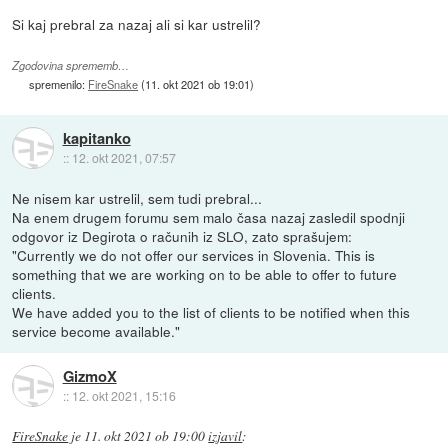
Si kaj prebral za nazaj ali si kar ustrelil?
Zgodovina sprememb…
spremenilo:
FireSnake
(
11. okt 2021 ob 19:01
)
kapitanko
::
12. okt 2021, 07:57
Ne nisem kar ustrelil, sem tudi prebral...
Na enem drugem forumu sem malo časa nazaj zasledil spodnji
odgovor iz Degirota o računih iz SLO, zato sprašujem:
"Currently we do not offer our services in Slovenia. This is
something that we are working on to be able to offer to future
clients.
We have added you to the list of clients to be notified when this
service become available."
GizmoX
::
12. okt 2021, 15:16
FireSnake
je
11. okt 2021 ob 19:00
izjavil
: