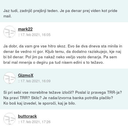
Jaz tudi, zadnjič prejšnji teden. Je pa denar prej viden kot pride
mail.
mark22
::
17. feb 2021, 16:05
Ja dobr, da vam gre vse hitro skoz. Evo še dva dneva sta minila in
denar še vedno ni gor. Kljub temu, da dodatno raziskujejo, kje naj
bi bil denar. Pol jim pa nakaž neko večjo vsoto denarja. Pa sem
bral mal mnenja o degiru pa tud nisem edini s to težavo.
GizmoX
::
17. feb 2021, 16:09
Si pri sebi vse morebitne težave izločil? Poslal iz pravega TRR-ja?
Na pravi TRR? Sklic? Je naša/izvorna banka potrdila plačilo?
Ko boš kaj izvedel, le sporoči, kaj je bilo.
buttcrack
::
17. feb 2021, 17:26