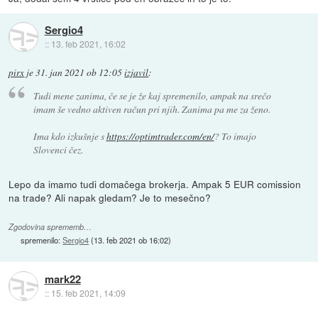
Sergio4
::
13. feb 2021, 16:02
pirx
je
31. jan 2021 ob 12:05
izjavil
:
Tudi mene zanima, če se je že kaj spremenilo, ampak na srečo
imam še vedno aktiven račun pri njih. Zanima pa me za ženo.
Ima kdo izkušnje s
https://optimtrader.com/en/
? To imajo
Slovenci čez.
Lepo da imamo tudi domačega brokerja. Ampak 5 EUR comission
na trade? Ali napak gledam? Je to mesečno?
Zgodovina sprememb…
spremenilo:
Sergio4
(
13. feb 2021 ob 16:02
)
mark22
::
15. feb 2021, 14:09