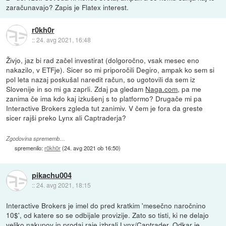
zaračunavajo? Zapis je Flatex interest.
r0kh0r
::
24. avg 2021, 16:48
Živjo, jaz bi rad začel investirat (dolgoročno, vsak mesec eno
nakazilo, v ETFje). Sicer so mi priporočili Degiro, ampak ko sem si
pol leta nazaj poskušal naredit račun, so ugotovili da sem iz
Slovenije in so mi ga zaprli. Zdaj pa gledam
Naga.com
, pa me
zanima če ima kdo kaj izkušenj s to platformo? Drugače mi pa
Interactive Brokers zgleda tut zanimiv. V čem je fora da greste
sicer rajši preko Lynx ali Captraderja?
Zgodovina sprememb…
spremenilo:
r0kh0r
(
24. avg 2021 ob 16:50
)
pikachu004
::
24. avg 2021, 18:15
Interactive Brokers je imel do pred kratkim 'mesečno naročnino
10$', od katere so se odbijale provizije. Zato so tisti, ki ne delajo
veliko nakupov in prodaj raje izbrali Lynx/Captrader. Odkar je