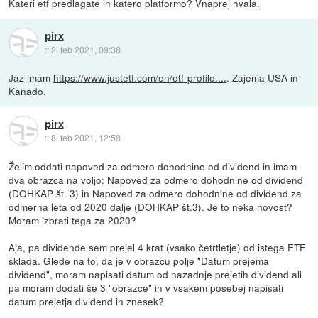
Kateri etf predlagate in katero platformo? Vnaprej hvala.
pirx
::
2. feb 2021, 09:38
Jaz imam
https://www.justetf.com/en/etf-profile....
. Zajema USA in
Kanado.
pirx
::
8. feb 2021, 12:58
Želim oddati napoved za odmero dohodnine od dividend in imam
dva obrazca na voljo: Napoved za odmero dohodnine od dividend
(DOHKAP št. 3) in Napoved za odmero dohodnine od dividend za
odmerna leta od 2020 dalje (DOHKAP št.3). Je to neka novost?
Moram izbrati tega za 2020?
Aja, pa dividende sem prejel 4 krat (vsako četrtletje) od istega ETF
sklada. Glede na to, da je v obrazcu polje "Datum prejema
dividend", moram napisati datum od nazadnje prejetih dividend ali
pa moram dodati še 3 "obrazce" in v vsakem posebej napisati
datum prejetja dividend in znesek?