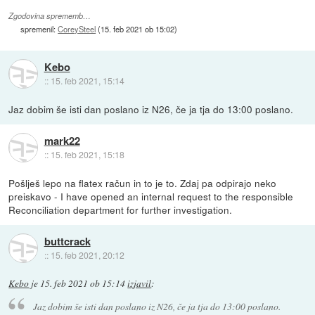
Zgodovina sprememb…
spremenil:
CoreySteel
(
15. feb 2021 ob 15:02
)
Kebo
::
15. feb 2021, 15:14
Jaz dobim še isti dan poslano iz N26, če ja tja do 13:00 poslano.
mark22
::
15. feb 2021, 15:18
Pošlješ lepo na flatex račun in to je to. Zdaj pa odpirajo neko
preiskavo - I have opened an internal request to the responsible
Reconciliation department for further investigation.
buttcrack
::
15. feb 2021, 20:12
Kebo
je
15. feb 2021 ob 15:14
izjavil
:
Jaz dobim še isti dan poslano iz N26, če ja tja do 13:00 poslano.