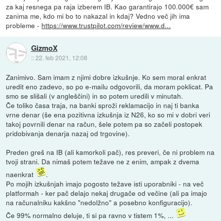
za kaj resnega pa raja izberem IB. Kao garantirajo 100.000€ sam
zanima me, kdo mi bo to nakazal in kdaj? Vedno več jih ima
probleme -
https://www.trustpilot.com/review/www.d...
GizmoX
::
22. feb 2021, 12:08
Zanimivo. Sam imam z njimi dobre izkušnje. Ko sem moral enkrat
uredit eno zadevo, so po e-mailu odgovorili, da moram poklicat. Pa
smo se slišali (v angleščini) in so potem uredili v minutah.
Če toliko časa traja, na banki sproži reklamacijo in naj ti banka
vrne denar (še ena pozitivna izkušnja iz N26, ko so mi v dobri veri
takoj povrnili denar na račun, šele potem pa so začeli postopek
pridobivanja denarja nazaj od trgovine).
Preden greš na IB (ali kamorkoli pač), res preveri, če ni problem na
tvoji strani. Da nimaš potem težave ne z enim, ampak z dvema
naenkrat
.
Po mojih izkušnjah imajo pogosto težave isti uporabniki - na več
platformah - ker pač delajo nekaj drugače od večine (ali pa imajo
na računalniku kakšno "nedolžno" a posebno konfiguracijo).
Če 99% normalno deluje, ti si pa ravno v tistem 1%, ...