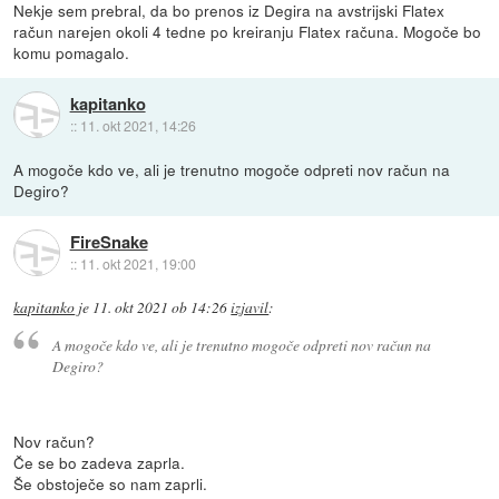
Nekje sem prebral, da bo prenos iz Degira na avstrijski Flatex
račun narejen okoli 4 tedne po kreiranju Flatex računa. Mogoče bo
komu pomagalo.
kapitanko
::
11. okt 2021, 14:26
A mogoče kdo ve, ali je trenutno mogoče odpreti nov račun na
Degiro?
FireSnake
::
11. okt 2021, 19:00
kapitanko
je
11. okt 2021 ob 14:26
izjavil
:
A mogoče kdo ve, ali je trenutno mogoče odpreti nov račun na
Degiro?
Nov račun?
Če se bo zadeva zaprla.
Še obstoječe so nam zaprli.