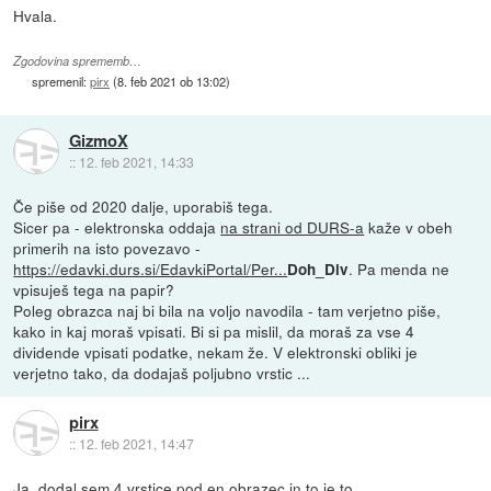
Hvala.
Zgodovina sprememb…
spremenil:
pirx
(
8. feb 2021 ob 13:02
)
GizmoX
::
12. feb 2021, 14:33
Če piše od 2020 dalje, uporabiš tega.
Sicer pa - elektronska oddaja
na strani od DURS-a
kaže v obeh
primerih na isto povezavo -
https://edavki.durs.si/EdavkiPortal/Per...
. Pa menda ne
Doh_Div
vpisuješ tega na papir?
Poleg obrazca naj bi bila na voljo navodila - tam verjetno piše,
kako in kaj moraš vpisati. Bi si pa mislil, da moraš za vse 4
dividende vpisati podatke, nekam že. V elektronski obliki je
verjetno tako, da dodajaš poljubno vrstic ...
pirx
::
12. feb 2021, 14:47
Ja, dodal sem 4 vrstice pod en obrazec in to je to.