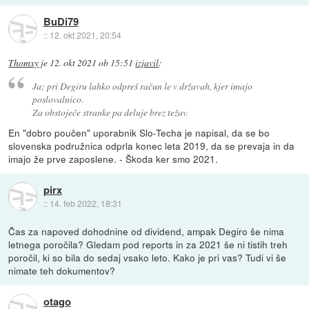
BuDi79
::
12. okt 2021, 20:54
Thomxy
je
12. okt 2021 ob 15:51
izjavil
:
Ja; pri Degiru lahko odpreš račun le v državah, kjer imajo
poslovalnico.
Za obstoječe stranke pa deluje brez težav.
En "dobro poučen" uporabnik Slo-Techa je napisal, da se bo
slovenska podružnica odprla konec leta 2019, da se prevaja in da
imajo že prve zaposlene. - Škoda ker smo 2021.
pirx
::
14. feb 2022, 18:31
Čas za napoved dohodnine od dividend, ampak Degiro še nima
letnega poročila? Gledam pod reports in za 2021 še ni tistih treh
poročil, ki so bila do sedaj vsako leto. Kako je pri vas? Tudi vi še
nimate teh dokumentov?
otago