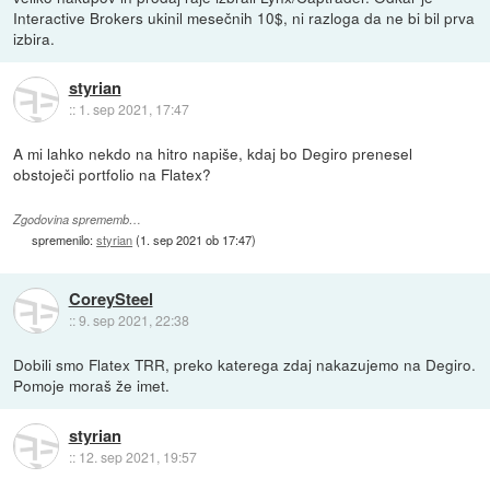
Interactive Brokers ukinil mesečnih 10$, ni razloga da ne bi bil prva
izbira.
styrian
::
1. sep 2021, 17:47
A mi lahko nekdo na hitro napiše, kdaj bo Degiro prenesel
obstoječi portfolio na Flatex?
Zgodovina sprememb…
spremenilo:
styrian
(
1. sep 2021 ob 17:47
)
CoreySteel
::
9. sep 2021, 22:38
Dobili smo Flatex TRR, preko katerega zdaj nakazujemo na Degiro.
Pomoje moraš že imet.
styrian
::
12. sep 2021, 19:57