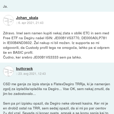
Ja.
Johan_skala
::
6. apr 2021, 21:43
Zdravo. Imel sem namen kupiti nekaj zlata v obliki ETC in sem med
Free ETF na Degiru našel ISIN: JE00B1VS3770, DE000A0LP781
in IE00B4ND3602. Žal nakup ni bil možen. Iz supporta so mi
odgovorili, da Custody profil tega ne omogoča, lahko pa si odprem
še en BASIC profil.
Čudno, ker srebro JE00B1VS3333 sem pa lahko.
buttcrack
::
23. avg 2021, 12:43
CSD me ganja za izpis stanja s FlatexDegiro TRRja, ki je namenjen
zgolj za izplačila/vplačila na Degiro... Vse OK, sem nekaj zmutil, da
jim bo zadostovalo...
Sem pa pri izpisku opazil, da Degiro neke obresti kasira. Ker mi je
en drobiž ostal na TRR, sem sedaj opazil, da si mi po par centov
2× dol vzel. Seveda ni konec sveta, ampak a se komu sanja kaj to