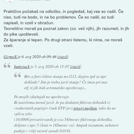
Praktično počakaš na odločbo, in pogledaš, kaj vse so našli. Če
niso, tudi ne bodo, in ne bo problemov. Če so našli, so tudi
napisali, in vzeli v obračun.
Teoretično moraš pa poznat zakon (oz. več njih), jih razumeti, in jih
do pike upoštevati.
Za šparanje si tepen. Po drugi strani tistemu, ki nima, ne moreš
vzeti.
GizmoX
je
6. avg 2020 ob 09:46
izjavil
:
buttcrack
je
3. avg 2020 ob 15:07
izjavil
:
Btw a furs čekira stanja na t212, degiro ipd za npr
doklade? Jim je treba javit stanje? Če imas pri nas
etf, ti jih itak avtomatsko upoštevajo...
Po mojih izkušnjah ne upoštevajo.
Bi načeloma moral javit. Je pa dodaten fiktiven dohodek iz
vrednostnih papirjev (tudi ETF-jev)
precej majhen
, tako da ne
vpliva zelo.
(10.000€ privarčevanih je cca 5€/mesec fiktivnega dohodka,
deljeno z npr. 5 člani = 1€/mesec več. Ampak razumem, nekateri
padejo v višji razred zaradi 0,01€).