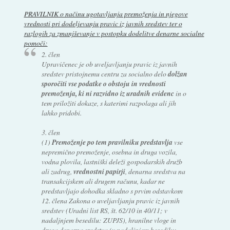
PRAVILNIK o načinu ugotavljanja premoženja in njegove
vrednosti pri dodeljevanju pravic iz javnih sredstev ter o
razlogih za zmanjševanje v postopku dodelitve denarne socialne
pomoči:
2. člen
Upravičenec je ob uveljavljanju pravic iz javnih
sredstev pristojnemu centru za socialno delo
dolžan
sporočiti vse podatke o obstoju in vrednosti
premoženja, ki ni razvidno iz uradnih evidenc
in o
tem priložiti dokaze, s katerimi razpolaga ali jih
lahko pridobi.
3. člen
(1)
Premoženje po tem pravilniku predstavlja
vse
nepremično premoženje, osebna in druga vozila,
vodna plovila, lastniški deleži gospodarskih družb
ali zadrug,
vrednostni papirji
, denarna sredstva na
transakcijskem ali drugem računu, kadar ne
predstavljajo dohodka skladno s prvim odstavkom
12. člena Zakona o uveljavljanju pravic iz javnih
sredstev (Uradni list RS, št. 62/10 in 40/11; v
nadaljnjem besedilu: ZUPJS), hranilne vloge in
druga denarna sredstva (v nadaljnjem besedilu: