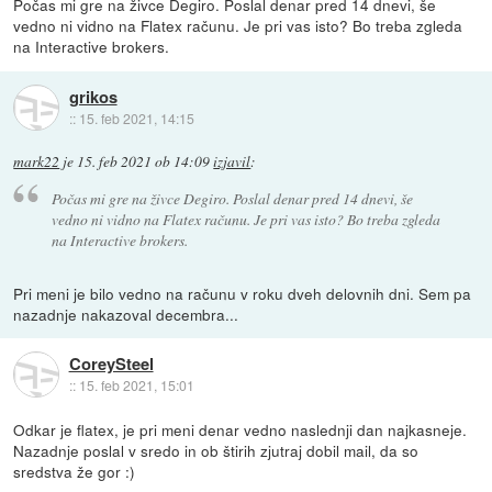
Počas mi gre na živce Degiro. Poslal denar pred 14 dnevi, še
vedno ni vidno na Flatex računu. Je pri vas isto? Bo treba zgleda
na Interactive brokers.
grikos
::
15. feb 2021, 14:15
mark22
je
15. feb 2021 ob 14:09
izjavil
:
Počas mi gre na živce Degiro. Poslal denar pred 14 dnevi, še
vedno ni vidno na Flatex računu. Je pri vas isto? Bo treba zgleda
na Interactive brokers.
Pri meni je bilo vedno na računu v roku dveh delovnih dni. Sem pa
nazadnje nakazoval decembra...
CoreySteel
::
15. feb 2021, 15:01
Odkar je flatex, je pri meni denar vedno naslednji dan najkasneje.
Nazadnje poslal v sredo in ob štirih zjutraj dobil mail, da so
sredstva že gor :)