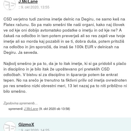
J.McLane
::
9. okt 2020, 13:55
CSD verjetno tudi zanima imetje delnic na Degiru, ne samo keš na
Flatex računu. So pa malo smešni tile naši organi, kako naj človek
ve od kje oni dobijo avtomatsko podatke o imetju in od kje ne? A
čakaš na odločbo in tam potem preverjaš ali so res zajeli vse tvoje
imetje ali so morda kaj pozabili in se ti, dobra duša, potem pritožiš
na odločbo in jim sporočiš, da imaš še 100k EUR v delnicah na
Degiru. Ja seveda.
Najbolj smešno je pa to, da je to itak imetje, ki si ga pridobil s plačo
in disciplino in je bilo itak že upoštevano pri preteklih CSD
odločbah. V bistvu si za disciplino in šparanje potem še enkrat
tepen. No na srečo je trenutno ta fiktivni priliv od imetja ovrednoten
po res smešno nizki obrestni meri, 13 let nazaj pa to niti približno ni
bilo smešno.
Zgodovina sprememb…
spremenil:
J.McLane
(
9. okt 2020 ob 13:58
)
GizmoX
::
9. okt 2020, 14:25