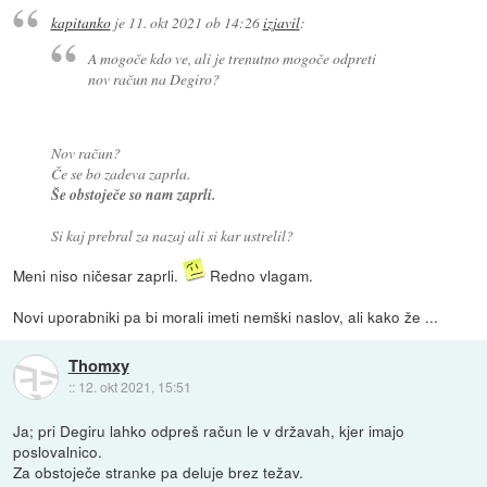
kapitanko
je
11. okt 2021 ob 14:26
izjavil
:
A mogoče kdo ve, ali je trenutno mogoče odpreti
nov račun na Degiro?
Nov račun?
Če se bo zadeva zaprla.
Še obstoječe so nam zaprli.
Si kaj prebral za nazaj ali si kar ustrelil?
Meni niso ničesar zaprli.
Redno vlagam.
Novi uporabniki pa bi morali imeti nemški naslov, ali kako že ...
Thomxy
::
12. okt 2021, 15:51
Ja; pri Degiru lahko odpreš račun le v državah, kjer imajo
poslovalnico.
Za obstoječe stranke pa deluje brez težav.