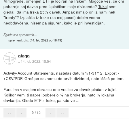
Mimogrede, omenjen ETF je lociran na Irskem. Mogoče veš, če oni
poberejo kaj davka pred izplačilom moje dividende?
Tukaj
sem
gledal, da ima Irska 25% davek. Ampak nimajo oni z nami nek
"treaty"? Izplačila iz Irske (za moj posel) dobim vedno
neobdavčena, nisem pa siguren, kako je pri investicijah.
Zgodovina sprememb…
spremenil:
pirx
(
14. feb 2022 ob 18:49
)
otago
::
14. feb 2022, 18:54
Activity-Account Statements, naštelaš datum 1/1-31/12, Export -
>CSV/PDF. Greš po seznamu do prvih dividend, nato iščeš po tem.
Furs ima v svojem obrazcu eno vrstico za davek plačan v tujini.
Kolikor vem, ti naprej poberejo % na brokerju, nato % lokalna
davkarija. Glede ETF z Irske, pa kdo ve ...
9
/ 12
««
«
»
»»