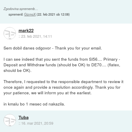
Zgodovina sprememb…
spremenil:
GizmoX
(
22. feb 2021 ob 12:08
)
mark22
::
23. feb 2021, 14:11
Sem dobil danes odgovor - Thank you for your email.
I can see indeed that you sent the funds from SI56.... Primary -
Deposit and Withdraw funds (should be OK) to DE70.... (flatex,
should be OK).
Therefore, I requested to the responsible department to review it
once again and provide a resolution accordingly. Thank you for
your patience, we will inform you at the earliest.
in kmalu bo 1 mesec od nakazila.
Tuba
::
16. mar 2021, 20:59