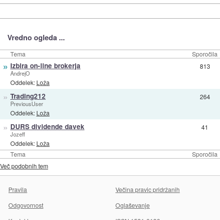
Vredno ogleda ...
Tema
Sporočila
»
Izbira on-line brokerja
813
AndrejO
Oddelek:
Loža
»
Trading212
264
PreviousUser
Oddelek:
Loža
»
DURS dividende davek
41
Jozeff
Oddelek:
Loža
Tema
Sporočila
Več podobnih tem
Pravila
Večina pravic pridržanih
Odgovornost
Oglaševanje