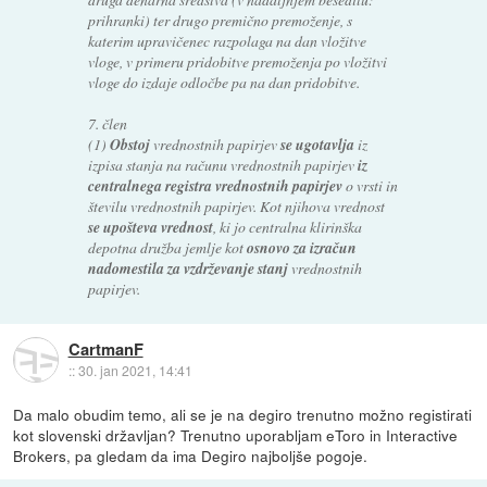
prihranki) ter drugo premično premoženje, s
katerim upravičenec razpolaga na dan vložitve
vloge, v primeru pridobitve premoženja po vložitvi
vloge do izdaje odločbe pa na dan pridobitve.
7. člen
(1)
Obstoj
vrednostnih papirjev
se ugotavlja
iz
izpisa stanja na računu vrednostnih papirjev
iz
centralnega registra vrednostnih papirjev
o vrsti in
številu vrednostnih papirjev. Kot njihova vrednost
se upošteva vrednost
, ki jo centralna klirinška
depotna družba jemlje kot
osnovo za izračun
nadomestila za vzdrževanje stanj
vrednostnih
papirjev.
CartmanF
::
30. jan 2021, 14:41
Da malo obudim temo, ali se je na degiro trenutno možno registirati
kot slovenski državljan? Trenutno uporabljam eToro in Interactive
Brokers, pa gledam da ima Degiro najboljše pogoje.