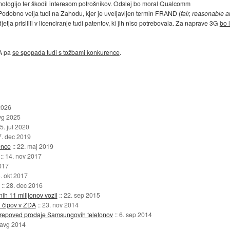
ehnologijo ter škodil interesom potrošnikov. Odslej bo moral Qualcomm
odobno velja tudi na Zahodu, kjer je uveljavljen termin FRAND (
fair, reasonable 
etja prisilili v licenciranje tudi patentov, ki jih niso potrebovala. Za naprave 3G
bo 
A pa
se spopada tudi s tožbami konkurence
.
 2026
vg 2025
5. jul 2020
7. dec 2019
ence
::
22. maj 2019
::
14. nov 2017
017
. okt 2017
::
28. dec 2016
ih 11 milijonov vozil
::
22. sep 2015
 čipov v ZDA
::
23. nov 2014
repoved prodaje Samsungovih telefonov
::
6. sep 2014
 avg 2014