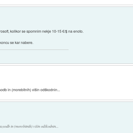
crosoft, kolikor se spomnim nekje 10-15 €/$ na enoto.
 koncu se kar nabere.
sodb in (morebitnih) višin odškodnin...
azsodb in (morebitnih) višin odškodnin...