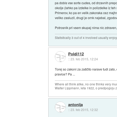
pa dobis vse sorte cudes, od drzavnih prepov
okolje (lahko pa izdelke in polizdelke iz teh s
Primerov, ko pa en velik zakoraka cez majhn
veliko zasluzil, drugi je ornk najebal, zgodo
Potrosnik pri vsem skupaj nima nic zdraven,
Statistically 3 out of 4 involved usually en
Poldi112
::
23. feb 2015, 12:24
Torej so zakoni za zaščito narave tudi zato,
pravice? Pa ...
Where all think alike, no one thinks very mu
Walter Lippmann, leta 1922, o predpogoju 
antonija
::
23. feb 2015, 12:32