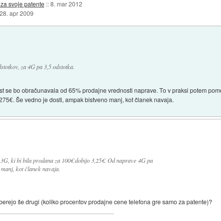
za svoje patente
::
8. mar 2012
28. apr 2009
totkov, za 4G pa 3,5 odstotka.
nost se bo obračunavala od 65% prodajne vrednosti naprave. To v praksi potem pome
75€. Še vedno je dosti, ampak bistveno manj, kot članek navaja.
3G, ki bi bila prodana za 100€ dobijo 3,25€. Od naprave 4G pa
 manj, kot članek navaja.
berejo še drugi (koliko procentov prodajne cene telefona gre samo za patente)?