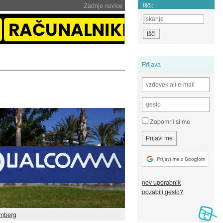
Išči:
Zadnje novice
Prijava
Zapomni si me
nov uporabnik
pozabili geslo?
mberg