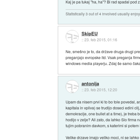
Kaj je pa tukaj "ha, ha"? Bi rad spadal pod
Statistically 3 out of 4 involved usually en
SkipEU
::
23. feb 2015, 01:16
Ne, smešno je to, da države druga drugi pre
preganjajo evropske itd. Vsak preganja firme 
windows media playerju. Zdaj še samo čakaj
antonija
::
23. feb 2015, 12:20
Upam da nisem prvi ki to bo tole povedal, a
kapitala in vpliva) se trudijo doseci edini ci
demokracije, one bullet at a time), je treb
hodijo v zelje? Ali zato, da lahko Slo firma 
tujim pobranim davkom, s katerimi si potem k
Velike drzave imajo veliko moci, ni se lahko 