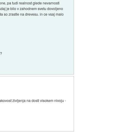
one, pa tudi realnost glede nevarnosti
do kdaj je bilo v zahodnem svetu dovoljeno
t da so zrastle na drevesu. in ce vsaj malo
i?
kovost življenja na dosti visokem nivoju -