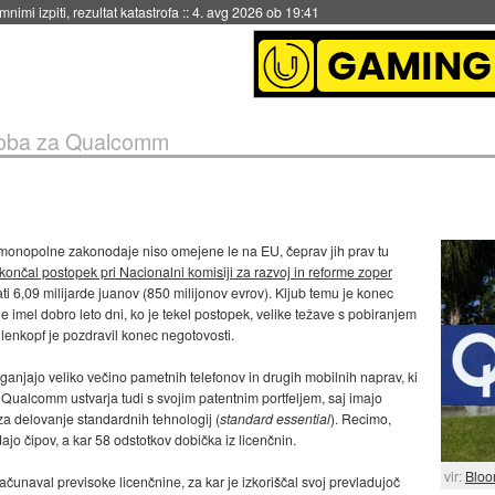
eto za večkratno uporabo
::
4. avg 2026 ob 19:41
globa za Qualcomm
otimonopolne zakonodaje niso omejene le na EU, čeprav jih prav tu
 končal postopek pri Nacionalni komisiji za razvoj in reforme zoper
ati 6,09 milijarde juanov (850 milijonov evrov). Kljub temu je konec
e imel dobro leto dni, ko je tekel postopek, velike težave s pobiranjem
llenkopf je pozdravil konec negotovosti.
jajo veliko večino pametnih telefonov in drugih mobilnih naprav, ki
 Qualcomm ustvarja tudi s svojim patentnim portfeljem, saj imajo
 za delovanje standardnih tehnologij (
standard essential
). Recimo,
o čipov, a kar 58 odstotkov dobička iz licenčnin.
vir:
Bloo
ačunaval previsoke licenčnine, za kar je izkoriščal svoj prevladujoč