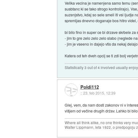
Velika vecina je namenjena samo temu (sem d
susbtanc ki se tako strogo kontrolirajo). Vse
suzenjstvo, kdaj so sele smeli iti vsi ljudje 
spremljas dnevno doganaje bos hitro videl, d
bi bilo fino in super ce bi drzave skrbele za 
- jim to gre zelo zelo zelo slabo (neglede n
- jim je vseeno in dajejo vtis da nekaj delaj
Katera od teh dveh opcij se ti zdi bolj verjet
Statistically 3 out of 4 involved usually en
Poldi112
::
23. feb 2015, 12:39
Glej, vem, da nam dosti zakonov ni v intere
višjem od večine drugih držav. Lahko bi bilo 
Where all think alike, no one thinks very mu
Walter Lippmann, leta 1922, o predpogoju 