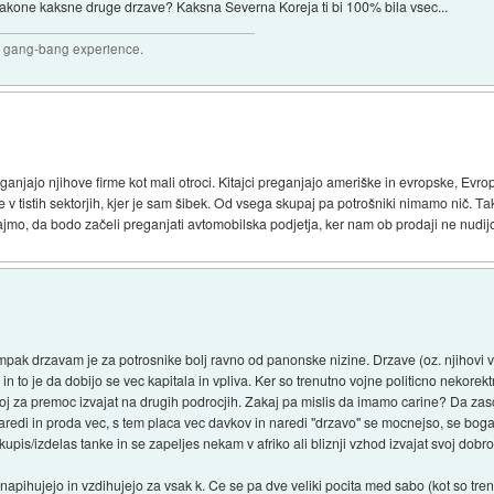
 zakone kaksne druge drzave? Kaksna Severna Koreja ti bi 100% bila vsec...
joy gang-bang experience.
ganjajo njihove firme kot mali otroci. Kitajci preganjajo ameriške in evropske, Evr
v tistih sektorjih, kjer je sam šibek. Od vsega skupaj pa potrošniki nimamo nič. Tako
mo, da bodo začeli preganjati avtomobilska podjetja, ker nam ob prodaji ne nudij
mpak drzavam je za potrosnike bolj ravno od panonske nizine. Drzave (oz. njihovi v
lj, in to je da dobijo se vec kapitala in vpliva. Ker so trenutno vojne politicno nekorek
a boj za premoc izvajat na drugih podrocjih. Zakaj pa mislis da imamo carine? Da za
naredi in proda vec, s tem placa vec davkov in naredi "drzavo" se mocnejso, se bogatej
upis/izdelas tanke in se zapeljes nekam v afriko ali bliznji vzhod izvajat svoj dob
napihujejo in vzdihujejo za vsak k. Ce se pa dve veliki pocita med sabo (kot so trenut