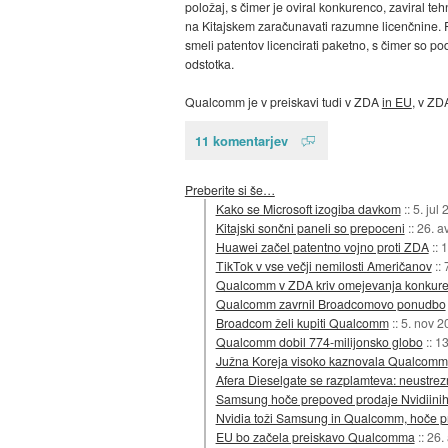
položaj, s čimer je oviral konkurenco, zaviral t
na Kitajskem zaračunavati razumne licenčnine. P
smeli patentov licencirati paketno, s čimer so podj
odstotka.
Qualcomm je v preiskavi tudi v ZDA
in EU
, v ZD
11 komentarjev
Preberite si še…
Kako se Microsoft izogiba davkom
::
5. jul
Kitajski sončni paneli so prepoceni
::
26. a
Huawei začel patentno vojno proti ZDA
::
1
TikTok v vse večji nemilosti Američanov
::
Qualcomm v ZDA kriv omejevanja konkur
Qualcomm zavrnil Broadcomovo ponudbo
Broadcom želi kupiti Qualcomm
::
5. nov 2
Qualcomm dobil 774-milijonsko globo
::
13
Južna Koreja visoko kaznovala Qualcomm
Afera Dieselgate se razplamteva: neustrezn
Samsung hoče prepoved prodaje Nvidiinih
Nvidia toži Samsung in Qualcomm, hoče p
EU bo začela preiskavo Qualcomma
::
26.