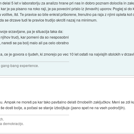
elal 5 let v laboratoriju za analizo hrane pri nas in dobro poznam dolocila in zak
, kar je pa pisano na roko raji, je pa povecini prislo iz (krvavih) uporov. Poglej si 
na volitve, itd. Te pravice so bile enkrat priborene, trenutno pa raja z njimi opleta ko
a se drzave tudi te pravice trudijo skrciti nazaj na minimum.
svoje srzavljane, pa je situacija taka da:
a njihov trud), kar pomeni da so nesposobni
o, naredi se pa bolj malo ali pa celo obratno
na, ce je govora o ljudeh, ki zmorejo po vec 10 let ostati na najvisjih stolckih v drzav
joy gang-bang experience.
su. Ampak ne moreš pa kar tako pavšalno delati črnobelih zaključkov. Meni se zdi ka
še dosti bolje, a počasi se stanje izboljšuje (jasno spet ne na vseh področjih).
ch.
za demokracijo.