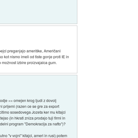
opejci preganjajo ameriške, Američani
 kot nismo imeli od tiste gonje proti IE in
o možnost izbire proizvajalca gum.
odje == omejen krog ljudi z dovolj
tni prijemi (razen ce se gre za export
scitimo sosedovega Jozeta ker mu kitajci
so (in hkrati zniza prodajo tuji firmi in
rodelni program "Demokracija za nafto")?
no "v vojni" kitajci, ameri in rusi) potem