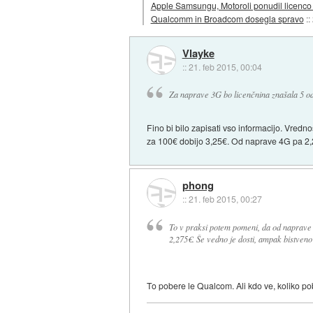
Apple Samsungu, Motoroli ponudil licenco 
Qualcomm in Broadcom dosegla spravo
::
Vlayke
::
21. feb 2015, 00:04
Za naprave 3G bo licenčnina znašala 5 ods
Fino bi bilo zapisati vso informacijo. Vred
za 100€ dobijo 3,25€. Od naprave 4G pa 2,2
phong
::
21. feb 2015, 00:27
To v praksi potem pomeni, da od naprave 
2,275€. Še vedno je dosti, ampak bistveno
To pobere le Qualcom. Ali kdo ve, koliko po