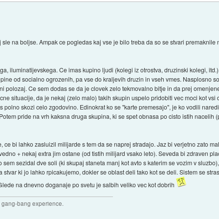
ij sle na boljse. Ampak ce pogledas kaj vse je bilo treba da so se stvari premaknile n
a, iluminatijevskega. Ce imas kupino ljudi (kolegi iz otrostva, druzinski kolegi, itd
kupine od socialno ogrozenih, pa vse do kraljevih druzin in vseh vmes. Nasplosno so
ni polozaj. Ce sem dodas se da je clovek zelo tekmovalno bitje in da prej omenje
ne situacije, da je nekaj (zelo malo) takih skupin uspelo pridobiti vec moci kot vsi 
mas polno skozi celo zgodovino. Edinokrat ko se "karte premesajo", je ko vodili nared
. Potem pride na vrh kaksna druga skupina, ki se spet obnasa po cisto istih nacelih (
, ce bi lahko zasluizil milijarde s tem da se naprej stradajo. Jaz bi verjetno zato malo
 vedno + nekaj extra jim ostane (od tistih milijard vsako leto). Seveda bi zdraven pl
em sezidal dve soli (ki skupaj staneta manj kot avto s katerim se vozim v sluzbo), 
 stvar ki jo lahko rpicakujemo, dokler se oblast deli tako kot se deli. Sistem se str
 Glede na dnevno doganaje po svetu je salbih veliko vec kot dobrih
joy gang-bang experience.