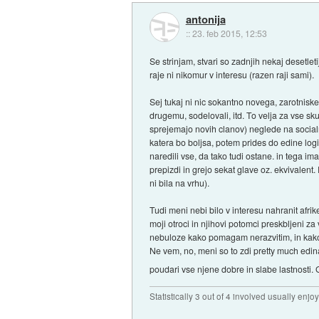
antonija
::
23. feb 2015, 12:53
Se strinjam, stvari so zadnjih nekaj desetlet
raje ni nikomur v interesu (razen raji sami).
Sej tukaj ni nic sokantno novega, zarotniskeg
drugemu, sodelovali, itd. To velja za vse s
sprejemajo novih clanov) neglede na social
katera bo boljsa, potem prides do edine logic
naredili vse, da tako tudi ostane. in tega i
prepizdi in grejo sekat glave oz. ekvivalent
ni bila na vrhu).
Tudi meni nebi bilo v interesu nahranit afrike
moji otroci in njihovi potomci preskbljeni za
nebuloze kako pomagam nerazvitim, in kako s
Ne vem, no, meni so to zdi pretty much edina
poudari vse njene dobre in slabe lastnosti.
Statistically 3 out of 4 involved usually en