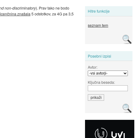
and non-discriminatory
). Prav tako ne bodo
Hitre funkcije
licenčnina znašala
5 odstotkov, za 4G pa 3,5
seznam tem
Posebni izpisi
Avtor:
Ključna beseda: