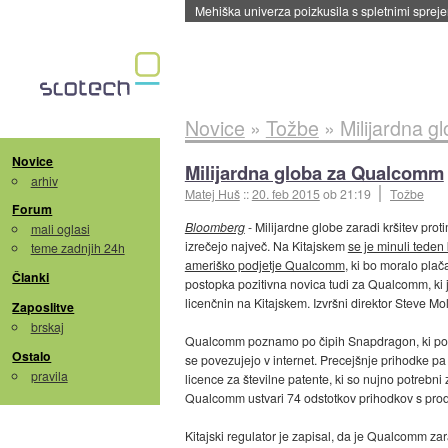
Evropska vesoljska agencija razvija svojo rak
Novice
»
Tožbe
»
Milijardna 
Novice
Milijardna globa za Qualcomm
arhiv
Matej Huš
::
20. feb 2015
ob 21:19
Tožbe
Forum
Bloomberg
- Milijardne globe zaradi kršitev pr
mali oglasi
izrečejo največ. Na Kitajskem
se je minuli teden
teme zadnjih 24h
ameriško podjetje Qualcomm
, ki bo moralo plač
Članki
postopka pozitivna novica tudi za Qualcomm, ki j
licenčnin na Kitajskem. Izvršni direktor Steve Mo
Zaposlitve
brskaj
Qualcomm poznamo po čipih Snapdragon, ki pogan
Ostalo
se povezujejo v internet. Precejšnje prihodke pa
pravila
licence za številne patente, ki so nujno potrebni
Qualcomm ustvari 74 odstotkov prihodkov s prodaj
Kitajski regulator je zapisal, da je Qualcomm zar