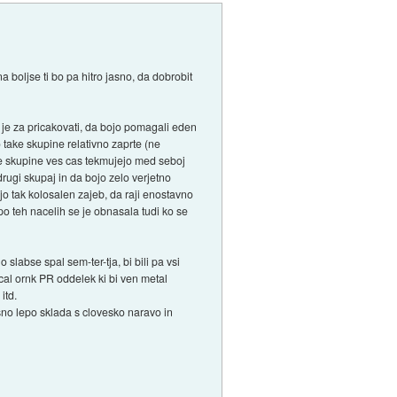
a boljse ti bo pa hitro jasno, da dobrobit
.) je za pricakovati, da bojo pomagali eden
 take skupine relativno zaprte (ne
ne skupine ves cas tekmujejo med seboj
drugi skupaj in da bojo zelo verjetno
ijo tak kolosalen zajeb, da raji enostavno
po teh nacelih se je obnasala tudi ko se
 slabse spal sem-ter-tja, bi bili pa vsi
acal ornk PR oddelek ki bi ven metal
itd.
asno lepo sklada s clovesko naravo in