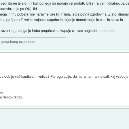
edi da en telefon ni kul, do tega da morajo vsi podatki biti shranjeni lokalno, pa 
urovin; to je pa OK), itd.
ega in mu pobere vse naravne vire ki jih ima, je pa polna zgodovina. Zlato, diamant
vina pa "pomni" velike vojaske uspehe in sirjenje demokracije in cast in slavo in ...
 razen tega da ga je treba prepricat da kupuje cimvec neglede na potrebe.
joy gang-bang experience.
 da dobijo več kapitala in vpliva? Pa regulacije, da mora na hrani pisati, kaj vsebu
ch.
za demokracijo.